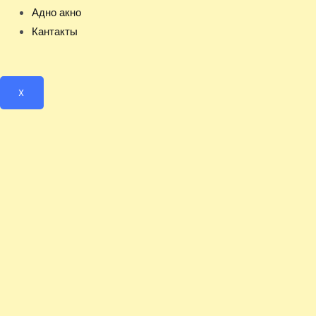
Адно акно
Кантакты
X