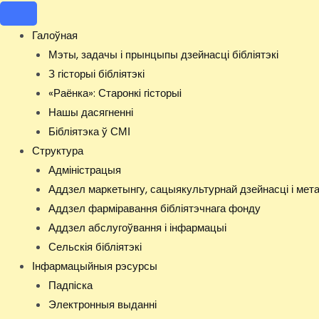
Перейти
к
Галоўная
содержимому
Мэты, задачы і прынцыпы дзейнасці бібліятэкі
З гісторыі бібліятэкі
«Раёнка»: Старонкi гiсторыi
Нашы дасягненні
Бібліятэка ў СМІ
Структура
Адміністрацыя
Аддзел маркетынгу, сацыякультурнай дзейнасці і ме
Аддзел фарміравання бібліятэчнага фонду
Аддзел абслугоўвання і інфармацыі
Сельскія бібліятэкі
Інфармацыйныя рэсурсы
Падпiска
Электронныя выданні