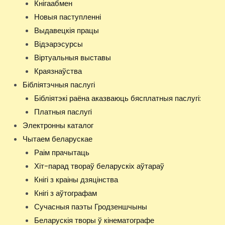
Кнігаабмен
Новыя паступленні
Выдавецкія працы
Відэарэсурсы
Віртуальныя выставы
Краязнаўства
Бібліятэчныя паслугі
Бібліятэкі раёна аказваюць бясплатныя паслугі:
Платныя паслугi
Электронны каталог
Чытаем беларускае
Раім прачытаць
Хіт-парад твораў беларускіх аўтараў
Кнігі з краіны дзяцінства
Кнігі з аўтографам
Сучасныя паэты Гродзеншчыны
Беларускія творы ў кінематографе