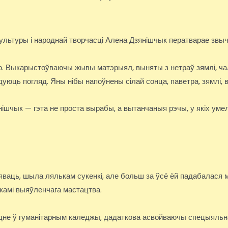
культуры і народнай творчасці Алена Дзянішчык ператварае звы
цю. Выкарыстоўваючы жывы матэрыял, выняты з нетраў зямлі, ч
дуюць погляд. Яны нібы напоўнены сілай сонца, паветра, зямлі, 
ішчык — гэта не проста вырабы, а вытанчаныя рэчы, у якіх умел
яваць, шыла лялькам сукенкі, але больш за ўсё ёй падабалася м
амі выяўленчага мастацтва.
дне ў гуманітарным каледжы, дадаткова асвойваючы спецыяльнасц