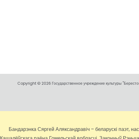
Copyright © 2026 Государственное учреждение культуры "Берестов
Бандарэнка Сяргей Аляксандравіч – беларускі паэт, настаў
Кашалёўскага раёна Гомельскай вобласці. Закончыў Рэчыцкае