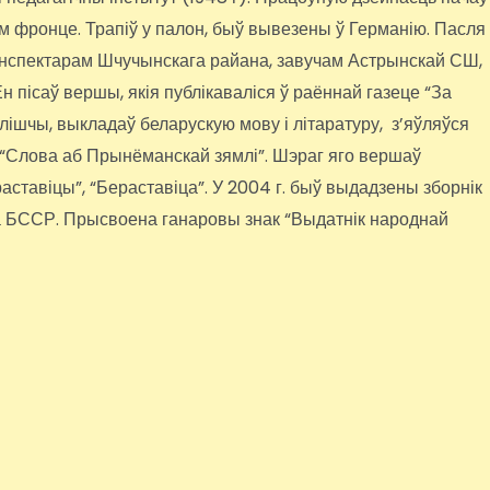
м фронце. Трапіў у палон, быў вывезены ў Германію. Пасля
ў інспектарам Шчучынскага райана, завучам Астрынскай СШ,
н пісаў вершы, якія публікаваліся ў раённай газеце “За
ылішчы, выкладаў беларускую мову і літаратуру, з’яўляўся
 “Слова аб Прынёманскай зямлі”. Шэраг яго вершаў
ераставіцы”, “Бераставіца”. У 2004 г. быў выдадзены зборнік
а БССР. Прысвоена ганаровы знак “Выдатнік народнай