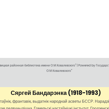
ицкая районная библиотека имени О.М.Ковалевского" | Powered by Государ
О.М.Ковалевского"
Сяргей Бандарэнка
(1918-1993)
нік, франтавік, выдатнік народнай асветы БССР. Нарадзіўс
 педвучылішча, Гомельскі настаўніцкі інстытут, Гродзенскі