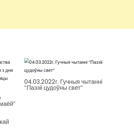
04.03.2022г. Гучныя чытанні
“Паэзіі цудоўны свет”
е
 маёй”
скай