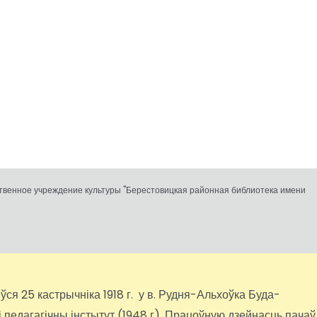
ственное учреждение культуры "Берестовицкая районная библиотека имени
я 25 кастрычніка 1918 г. у в. Рудня-Альхоўка Буда-
 педагагічны інстытут (1948 г). Працоўную дзейнасць пачаў