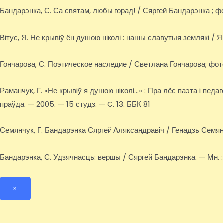
Бандарэнка, С. Са святам, любы горад! / Сяргей Бандарэнка ; фот
Вітус, Я. Не крывіў ён душою ніколі : нашы славутыя землякі / Ян
Гончарова, С. Поэтическое наследие / Светлана Гончарова; фото
Раманчук, Г. «Не крывiў я душою нiколi…» : Пра лёс паэта i педаг
праўда. — 2005. — 15 студз. — C. 13. ББК 81
Семянчук, Г. Бандарэнка Сяргей Аляксандравіч / Генадзь Семянч
Бандарэнка, С. Удзячнасць: вершы / Сяргей Бандарэнка. — Мн. : Тон
×