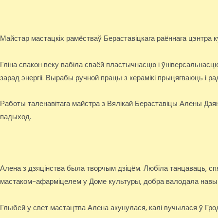
Майстар мастацкіх рамёстваў Бераставіцкага раённага цэнтра 
Гліна спакон веку вабіла сваёй пластычнасцю і ўніверсальнас
зарад энергіі. Вырабы ручной працы з керамікі прыцягваюць і ра
Работы таленавітага майстра з Вялікай Бераставіцы Алены Дзян
падыход.
Алена з дзяцінства была творчым дзіцём. Любіла танцаваць, сп
мастаком-афарміцелем у Доме культуры, добра валодала навык
Глыбей у свет мастацтва Алена акунулася, калі вучылася ў Гро