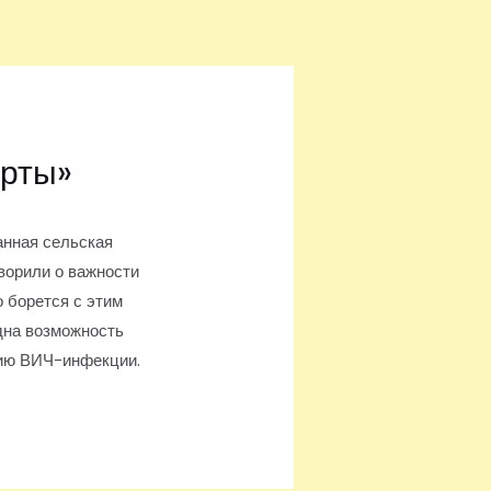
ерты»
анная сельская
ворили о важности
о борется с этим
дна возможность
нию ВИЧ-инфекции.