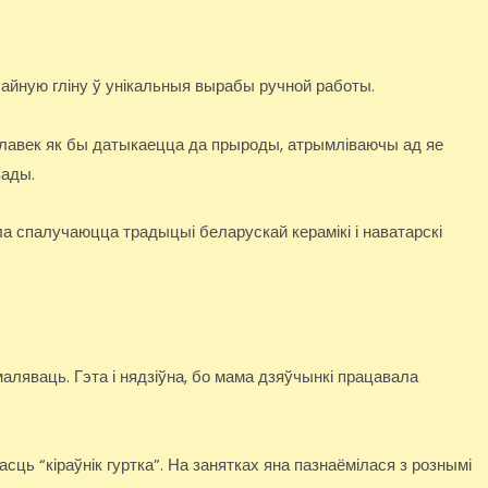
чайную гліну ў унікальныя вырабы ручной работы.
алавек як бы датыкаецца да прыроды, атрымліваючы ад яе
вады.
а спалучаюцца традыцыі беларускай керамікі і наватарскі
аляваць. Гэта і нядзіўна, бо мама дзяўчынкі працавала
ь “кіраўнік гуртка”. На занятках яна пазнаёмілася з рознымі