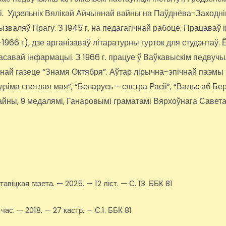
іі. Удзельнік Вялікай Айчыннай вайны на Паўднёва-Заходні
вызваляў Прагу. З 1945 г. на педагагічнай рабоце. Працава
66 г), дзе арганізаваў літаратурны гурток для студэнтаў. Ё
 масавай інфармацыі. З 1966 г. працуе ў Ваўкавыскім педвуч
ннай газеце “Знамя Октября”. Аўтар лірычна-эпічнай паэмы
адзіма светлая мая”, “Беларусь – сястра Расіі”, “Вальс аб Б
йны, 9 медалямі, Ганаровымі граматамі Вярхоўнага Савет
віцкая газета. — 2025. — 12 ліст. — С. 13. ББК 81
ас. — 2018. — 27 кастр. — С.1. ББК 81