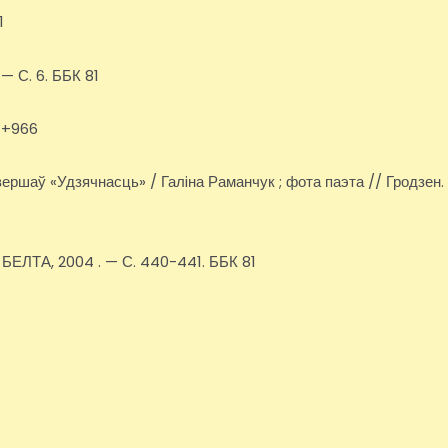
1
 — С. 6. ББК 81
81+966
. вершаў «Удзячнасць» / Галiна Раманчук ; фота паэта // Гродзен.
: БЕЛТА, 2004 . — С. 440-441. ББК 81