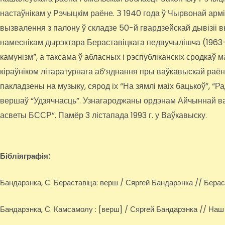
настаўнікам у Рэчыцкім раёне. З 1940 года ў Чырвонай арм
вызвалення з палону ў складзе 50-й гвардзейскай дывізіі 
намеснікам дырэктара Бераставіцкага педвучылішча (1963-19
камунізм”, а таксама ў абласных і рэспубліканскіх сродкаў
кіраўніком літаратурнага аб’яднання пры ваўкавыскай раё
пакладзены на музыку, сярод іх “На зямлі маіх бацькоў”, “Р
вершаў “Удзячнасць”. Узнагароджаны ордэнам Айчыннай ва
асветы БССР”. Памёр 3 лістапада 1993 г. у Ваўкавыску.
Бібліяграфія:
Бандарэнка, С. Бераставіца: верш / Сяргей Бандарэнка // Бераста
Бандарэнка, С. Камсамолу : [верш] / Сяргей Бандарэнка // Наш ч