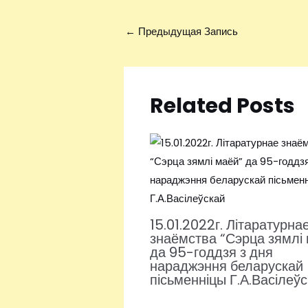
←
Предыдущая Запись
Related Posts
15.01.2022г. Літаратурна
знаёмства “Сэрца зямлі
да 95-годдзя з дня
нараджэння беларускай
пісьменніцы Г.А.Васілеў