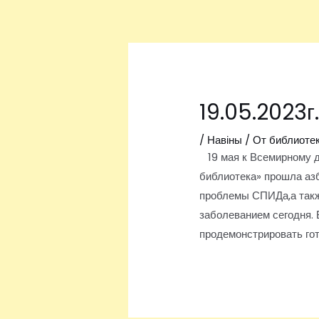
Перейти
Навигация
к
по
содержимому
записям
19.05.2023г
/
Навіны
/ От
библиоте
19 мая к Всемирному д
библиотека» прошла азб
проблемы СПИДа,а также
заболеванием сегодня.
продемонстрировать го