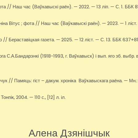
а // Наш час (Ваўкавыскі раён). — 2022. — 13 ліп. — С. 1. ББК 8
іна Вітус ; фота // Наш час (Ваўкавыскі раён). — 2023. — 1 ліст.
 // Бераставіцкая газета. — 2025. — 12 ліст. — С. 13. ББК 637+
ога С.А.Бандарэнкi (1918-1993, г. Ваўкавыск) i вып. яго зб. выбр
ук // Памяць: гіст – дакум. хроніка Ваўкавыскага раёна. — Мн.
пік, 2004. — 110 с., [12] л. іл.
Алена Дзянішчык