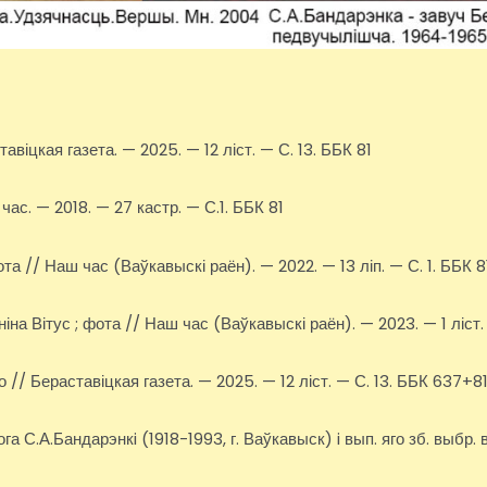
віцкая газета. — 2025. — 12 ліст. — С. 13. ББК 81
ас. — 2018. — 27 кастр. — С.1. ББК 81
а // Наш час (Ваўкавыскі раён). — 2022. — 13 ліп. — С. 1. ББК 8
іна Вітус ; фота // Наш час (Ваўкавыскі раён). — 2023. — 1 ліст.
 // Бераставіцкая газета. — 2025. — 12 ліст. — С. 13. ББК 637+
ога С.А.Бандарэнкi (1918-1993, г. Ваўкавыск) i вып. яго зб. выбр