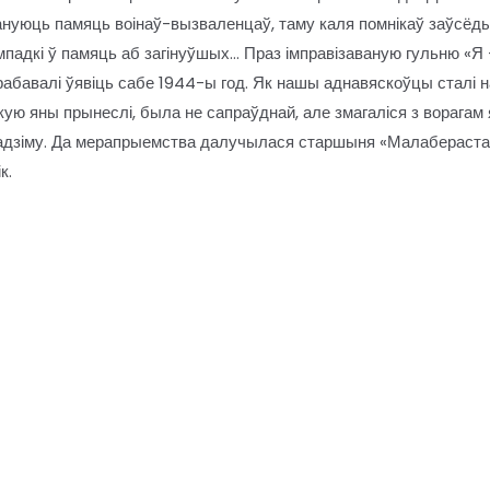
уюць памяць воінаў-вызваленцаў, таму каля помнікаў заўсёды 
мпадкі ў памяць аб загінуўшых… Праз імправізаваную гульню «Я
рабавалі ўявіць сабе 1944-ы год. Як нашы аднавяскоўцы сталі 
якую яны прынеслі, была не сапраўднай, але змагаліся з ворагам
адзіму. Да мерапрыемства далучылася старшыня «Малаберастав
к.