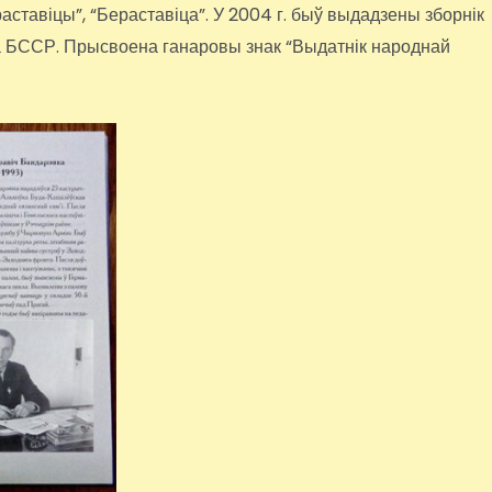
ераставіцы”, “Бераставіца”. У 2004 г. быў выдадзены зборнік
а БССР. Прысвоена ганаровы знак “Выдатнік народнай