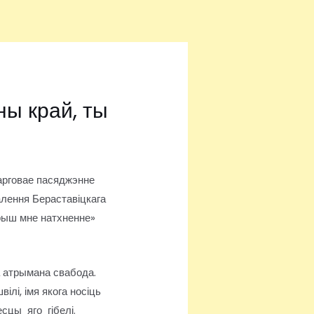
ны край, ты
арговае пасяджэнне
алення Бераставіцкага
рыш мне натхненне»
а атрымана свабода.
ілі, імя якога носіць
сцы яго гібелі.