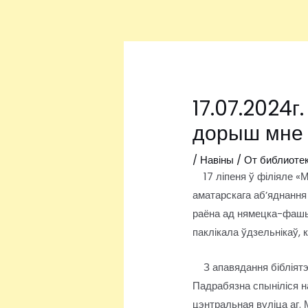
Перейти
Навигация
к
по
содержимому
записям
17.07.2024г
дорыш мне 
/
Навіны
/ От
библиоте
17 ліпеня ў філіяле «М
аматарскага аб’яднання
раёна ад нямецка-фашыс
паклікала ўдзельнікаў, 
З апавядання бібліятэк
Падрабязна спыніліся на
цэнтральная вуліца аг.