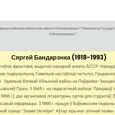
ицкая районная библиотека имени О.М.Ковалевского" | Powered by Государ
О.М.Ковалевского"
Сяргей Бандарэнка
(1918-1993)
нік, франтавік, выдатнік народнай асветы БССР. Нарадзіўс
 педвучылішча, Гомельскі настаўніцкі інстытут, Гродзенскі
іі. Удзельнік Вялікай Айчыннай вайны на Паўднёва-Заходні
вызваляў Прагу. З 1945 г. на педагагічнай рабоце. Працава
66 г), дзе арганізаваў літаратурны гурток для студэнтаў. Ё
 масавай інфармацыі. З 1966 г. працуе ў Ваўкавыскім педвуч
ннай газеце “Знамя Октября”. Аўтар лірычна-эпічнай паэмы