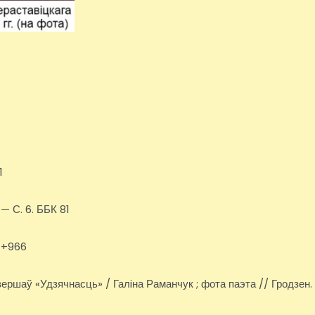
1
 — С. 6. ББК 81
81+966
. вершаў «Удзячнасць» / Галiна Раманчук ; фота паэта // Гродзен.