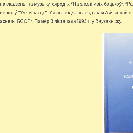
пакладзены на музыку, сярод іх “На зямлі маіх бацькоў”, “Р
вершаў “Удзячнасць”. Узнагароджаны ордэнам Айчыннай ва
асветы БССР”. Памёр 3 лістапада 1993 г. у Ваўкавыску.