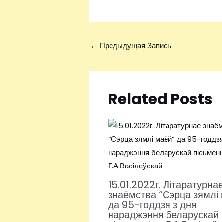
←
Предыдущая Запись
Related Posts
15.01.2022г. Літаратурна
знаёмства “Сэрца зямлі
да 95-годдзя з дня
нараджэння беларускай