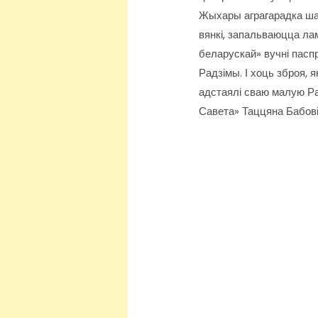
Жыхары аграгарадка шан
вянкі, запальваюцца ла
беларускай» вучні пасп
Радзімы. І хоць зброя, 
адстаялі сваю малую Р
Савета» Таццяна Бабові