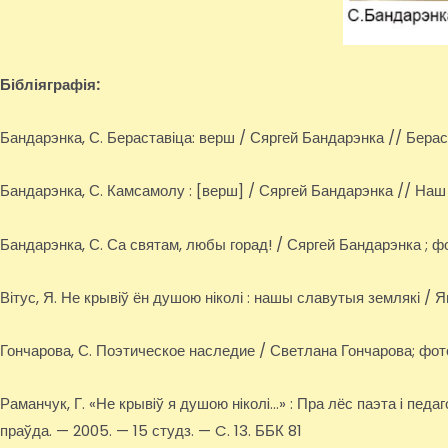
Бібліяграфія:
Бандарэнка, С. Бераставіца: верш / Сяргей Бандарэнка // Бераста
Бандарэнка, С. Камсамолу : [верш] / Сяргей Бандарэнка // Наш ч
Бандарэнка, С. Са святам, любы горад! / Сяргей Бандарэнка ; фот
Вітус, Я. Не крывіў ён душою ніколі : нашы славутыя землякі / Ян
Гончарова, С. Поэтическое наследие / Светлана Гончарова; фото
Раманчук, Г. «Не крывiў я душою нiколi…» : Пра лёс паэта i педаг
праўда. — 2005. — 15 студз. — C. 13. ББК 81