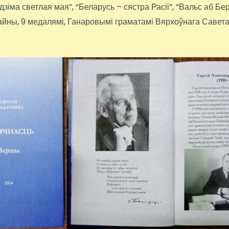
адзіма светлая мая”, “Беларусь – сястра Расіі”, “Вальс аб Б
йны, 9 медалямі, Ганаровымі граматамі Вярхоўнага Савет