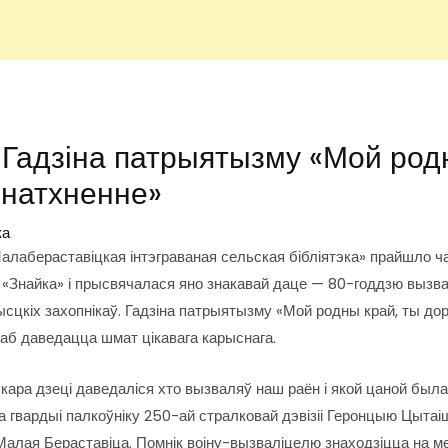
. Гадзіна патрыятызму «Мой род
натхненне»
ка
алабераставіцкая інтэграваная сельская бібліятэка» прайшло ч
 «Знайка» і прысвячалася яно знакавай даце — 80-годдзю вызв
цкіх захопнікаў. Гадзіна патрыятызму «Мой родны край, ты до
каб даведацца шмат цікавага карыснага.
ара дзеці даведаліся хто вызваляў наш раён і якой цаной был
 гвардыі палкоўніку 250-ай стралковай дэвізіі Геронцыю Цытаішв
 Малая Бераставіца. Помнік воіну-вызваліцелю знаходзіцца на ме