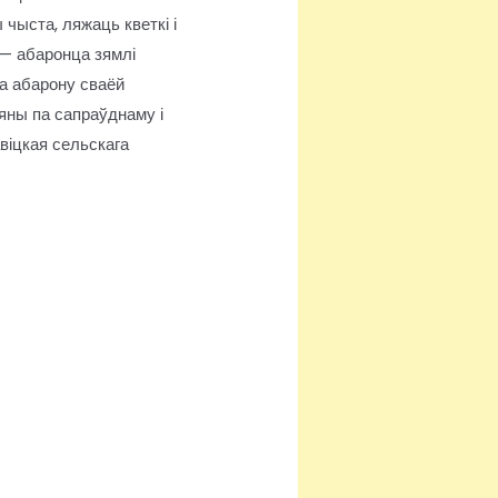
чыста, ляжаць кветкі і
 — абаронца зямлі
на абарону сваёй
 яны па сапраўднаму і
іцкая сельскага