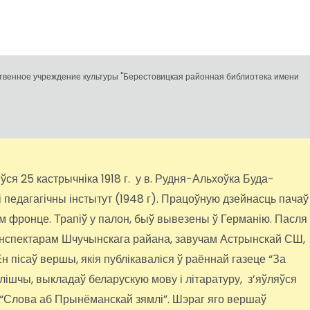
ственное учреждение культуры "Берестовицкая районная библиотека имени
я 25 кастрычніка 1918 г. у в. Рудня-Альхоўка Буда-
 педагагічны інстытут (1948 г). Працоўную дзейнасць пачаў
м фронце. Трапіў у палон, быў вывезены ў Германію. Пасля
ў інспектарам Шчучынскага райана, завучам Астрынскай СШ,
н пісаў вершы, якія публікаваліся ў раённай газеце “За
ылішчы, выкладаў беларускую мову і літаратуру, з’яўляўся
 “Слова аб Прынёманскай зямлі”. Шэраг яго вершаў