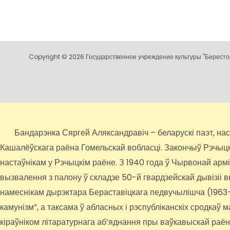
Copyright © 2026 Государственное учреждение культуры "Берестов
Бандарэнка Сяргей Аляксандравіч – беларускі паэт, настаў
Кашалёўскага раёна Гомельскай вобласці. Закончыў Рэчыцкае
настаўнікам у Рэчыцкім раёне. З 1940 года ў Чырвонай арм
вызвалення з палону ў складзе 50-й гвардзейскай дывізіі 
намеснікам дырэктара Бераставіцкага педвучылішча (1963-19
камунізм”, а таксама ў абласных і рэспубліканскіх сродкаў
кіраўніком літаратурнага аб’яднання пры ваўкавыскай раё