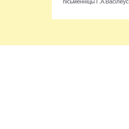
пісьменніцы Г.А.Васілеў