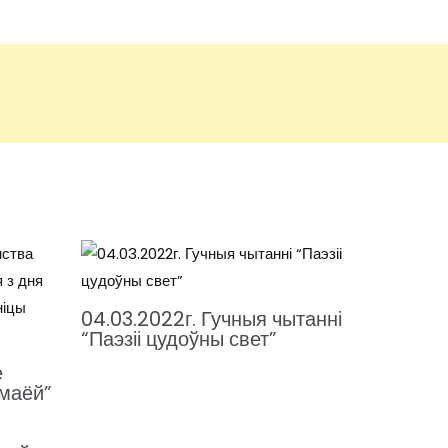
04.03.2022г. Гучныя чытанні
“Паэзіі цудоўны свет”
е
 маёй”