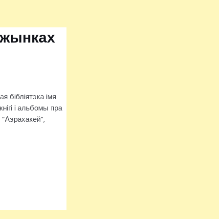
Дажынках
я бібліятэка імя
кнігі і альбомы пра
 “Аэрахакей”,