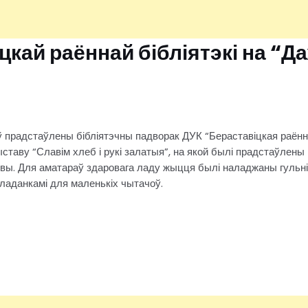
іцкай раённай бібліятэкі на “
прадстаўлены бібліятэчны падворак ДУК “Бераставіцкая раённа
ыставу “Славім хлеб і рукі залатыя”, на якой былі прадстаўлены 
вы. Для аматараў здаровага ладу жыцця былі наладжаны гульні
ладанкамі для маленькіх чытачоў.