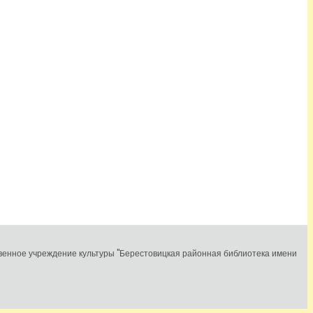
твенное учреждение культуры "Берестовицкая районная библиотека имени