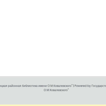
цкая районная библиотека имени О.М.Ковалевского" | Powered by Государс
О.М.Ковалевского"