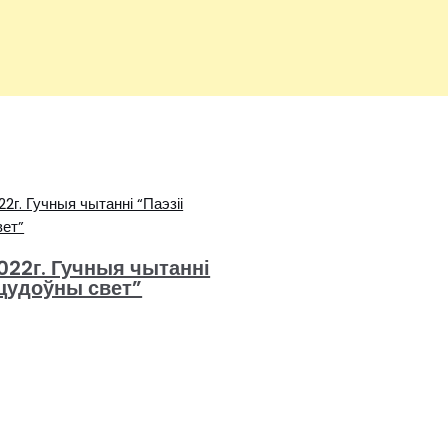
022г. Гучныя чытанні
 цудоўны свет”