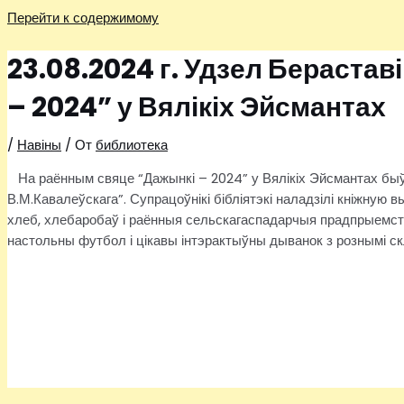
Перейти к содержимому
23.08.2024 г. Удзел Берастав
– 2024” у Вялікіх Эйсмантах
/
Навіны
/ От
библиотека
На раённым свяце “Дажынкі – 2024” у Вялікіх Эйсмантах быў 
В.М.Кавалеўскага”. Супрацоўнікі бібліятэкі наладзілі кніжную в
хлеб, хлебаробаў і раённыя сельскагаспадарчыя прадпрыемст
настольны футбол і цікавы інтэрактыўны дыванок з рознымі ск