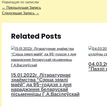
Навигация по записям
←
Предыдущая Запись
Следующая Запись
→
Related Posts
04.03.2
“Паэзіі
15.01.2022г. Літаратурнае
знаёмства “Сэрца зямлі
маёй” да 95-годдзя з дня
нараджэння беларускай
пісьменніцы Г.А.Васілеўскай