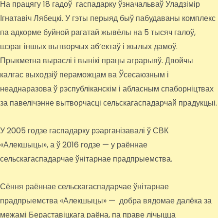
На працягу 18 гадоў гаспадарку ўзначальваў Уладзімір
Ігнатавіч Лябецкі. У гэты перыяд быў пабудаваны комплекс
па адкорме буйной рагатай жывёлы на 5 тысяч галоў,
шэраг іншых вытворчых аб’ектаў і жылых дамоў.
Прыкметна выраслі і вынікі працы аграрыяў. Двойчы
калгас выходзіў пераможцам ва Ўсесаюзным і
неаднаразова ў рэспубліканскім і абласным спаборніцтвах
за павелічэнне вытворчасці сельскагаспадарчай прадукцыі.
У 2005 годзе гаспадарку рэарганізавалі ў СВК
«Алекшыцы», а ў 2016 годзе — у раённае
сельскагаспадарчае ўнітарнае прадпрыемства.
Сёння раённае сельскагаспадарчае ўнітарнае
прадпрыемства «Алекшыцы» — добра вядомае далёка за
межамі Бераставіцкага раёна, па праве лічыцца