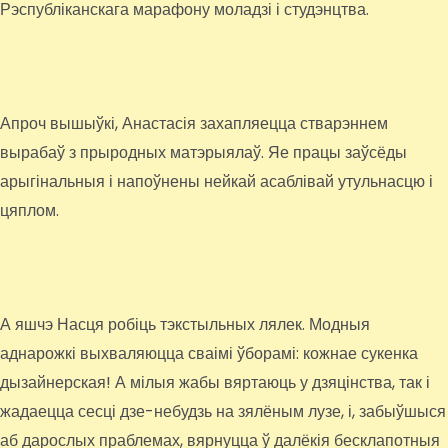
Рэспубліканскага марафону моладзі і студэнцтва.
Апроч вышыўкі, Анастасія захапляецца стварэннем
вырабаў з прыродных матэрыялаў. Яе працы заўсёды
арыгінальныя і напоўнены нейкай асаблівай утульнасцю і
цяплом.
А яшчэ Насця робіць тэкстыльных лялек. Модныя
аднарожкі выхваляюцца сваімі ўборамі: кожнае сукенка
дызайнерская! А мілыя жабы вяртаюць у дзяцінства, так і
жадаецца сесці дзе-небудзь на зялёным лузе, і, забыўшыся
аб дарослых праблемах, вярнуцца ў далёкія бесклапотныя