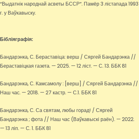
“Выдатнік народнай асветы БССР”. Памёр 3 лістапада 1993
г. у Ваўкавыску.
Бібліяграфія:
Бандарэнка, С. Бераставіца: верш / Сяргей Бандарэнка //
Бераставіцкая газета. — 2025. — 12 ліст. — С. 13. ББК 81
Бандарэнка, С. Камсамолу : [верш] / Сяргей Бандарэнка //
Наш час. — 2018. — 27 кастр. — С.1. ББК 81
Бандарэнка, С. Са святам, любы горад! / Сяргей
Бандарэнка ; фота // Наш час (Ваўкавыскі раён). — 2022.
— 13 ліп. — С. 1. ББК 81