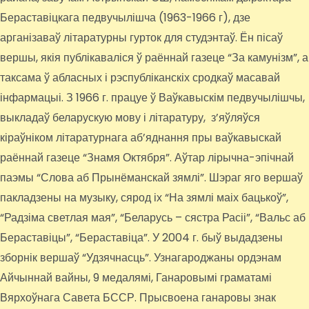
Бераставіцкага педвучылішча (1963-1966 г), дзе
арганізаваў літаратурны гурток для студэнтаў. Ён пісаў
вершы, якія публікаваліся ў раённай газеце “За камунізм”, а
таксама ў абласных і рэспубліканскіх сродкаў масавай
інфармацыі. З 1966 г. працуе ў Ваўкавыскім педвучылішчы,
выкладаў беларускую мову і літаратуру, з’яўляўся
кіраўніком літаратурнага аб’яднання пры ваўкавыскай
раённай газеце “Знамя Октября”. Аўтар лірычна-эпічнай
паэмы “Слова аб Прынёманскай зямлі”. Шэраг яго вершаў
пакладзены на музыку, сярод іх “На зямлі маіх бацькоў”,
“Радзіма светлая мая”, “Беларусь – сястра Расіі”, “Вальс аб
Бераставіцы”, “Бераставіца”. У 2004 г. быў выдадзены
зборнік вершаў “Удзячнасць”. Узнагароджаны ордэнам
Айчыннай вайны, 9 медалямі, Ганаровымі граматамі
Вярхоўнага Савета БССР. Прысвоена ганаровы знак