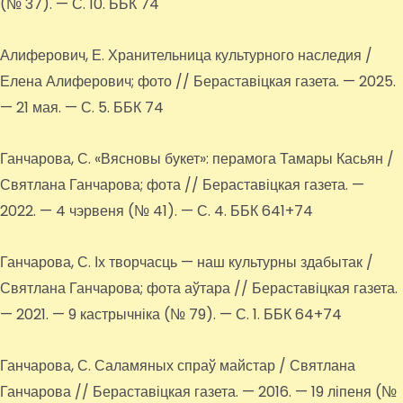
(№ 37). — С. 10. ББК 74
Алиферович, Е. Хранительница культурного наследия /
Елена Алиферович; фото // Бераставіцкая газета. — 2025.
— 21 мая. — С. 5. ББК 74
Ганчарова, С. «Вясновы букет»: перамога Тамары Касьян /
Святлана Ганчарова; фота // Бераставіцкая газета. —
2022. — 4 чэрвеня (№ 41). — С. 4. ББК 641+74
Ганчарова, С. Іх творчасць — наш культурны здабытак /
Святлана Ганчарова; фота аўтара // Бераставіцкая газета.
— 2021. — 9 кастрычніка (№ 79). — С. 1. ББК 64+74
Ганчарова, С. Саламяных спраў майстар / Святлана
Ганчарова // Бераставіцкая газета. — 2016. — 19 ліпеня (№