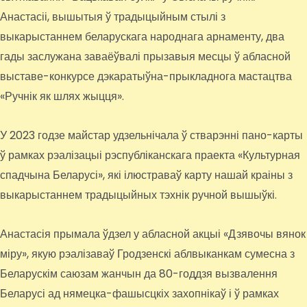
Анастасіі, вышытыя ў традыцыйным стылі з
выкарыстаннем беларускага народнага арнаменту, два
гады заслужана заваёўвалі прызавыя месцы ў абласной
выставе-конкурсе дэкаратыўна-прыкладнога мастацтва
«Ручнік як шлях жыцця».
У 2023 годзе майстар удзельнічала ў стварэнні пано-карты
ў рамках рэалізацыі рэспубліканскага праекта «Культурная
спадчына Беларусі», які ілюстраваў карту нашай краіны з
выкарыстаннем традыцыйных тэхнік ручной вышыўкі.
Анастасія прымала ўдзел у абласной акцыі «Дзявочы вянок
міру», якую рэалізаваў Гродзенскі аблвыканкам сумесна з
Беларускім саюзам жанчын да 80-годдзя вызвалення
Беларусі ад нямецка-фашысцкіх захопнікаў і ў рамках