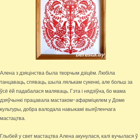
Алена з дзяцінства была творчым дзіцём. Любіла
танцаваць, спяваць, шыла лялькам сукенкі, але больш за
ўсё ёй падабалася маляваць. Гэта і нядзіўна, бо мама
дзяўчынкі працавала мастаком-афарміцелем у Доме
культуры, добра валодала навыкамі выяўленчага
мастацтва.
Глыбей у свет мастацтва Алена акунулася, калі вучылася ў