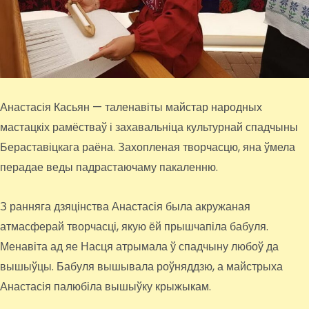
Анастасія Касьян — таленавіты майстар народных
мастацкіх рамёстваў і захавальніца культурнай спадчыны
Бераставіцкага раёна. Захопленая творчасцю, яна ўмела
перадае веды падрастаючаму пакаленню.
З ранняга дзяцінства Анастасія была акружаная
атмасферай творчасці, якую ёй прышчапіла бабуля.
Менавіта ад яе Насця атрымала ў спадчыну любоў да
вышыўцы. Бабуля вышывала роўняддзю, а майстрыха
Анастасія палюбіла вышыўку крыжыкам.