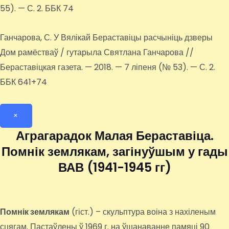
55). — С. 2. ББК 74
Ганчарова, С. У Вялікай Бераставіцы расчыніць дзверы
Дом рамёстваў / гутарыла Святлана Ганчарова //
Бераставіцкая газета. — 2018. — 7 ліпеня (№ 53). — С. 2.
ББК 641+74
×
Аграгарадок Малая Бераставіца.
Помнік землякам, загінуўшым у гады
ВАВ (1941-1945 гг)
Помнік землякам
(гіст.) – скульптура воіна з нахіленым
сцягам. Пастаўлены ў 1969 г. на ўшанаванне памяці 90