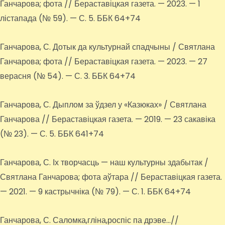
Ганчарова; фота // Бераставіцкая газета. — 2023. — 1
лістапада (№ 59). — С. 5. ББК 64+74
Ганчарова, С. Дотык да культурнай спадчыны / Святлана
Ганчарова; фота // Бераставіцкая газета. — 2023. — 27
верасня (№ 54). — С. 3. ББК 64+74
Ганчарова, С. Дыплом за ўдзел у «Казюках» / Святлана
Ганчарова // Бераставіцкая газета. — 2019. — 23 сакавіка
(№ 23). — С. 5. ББК 641+74
Ганчарова, С. Іх творчасць — наш культурны здабытак /
Святлана Ганчарова; фота аўтара // Бераставіцкая газета.
— 2021. — 9 кастрычніка (№ 79). — С. 1. ББК 64+74
Ганчарова, С. Саломка,гліна,роспіс па дрэве…//