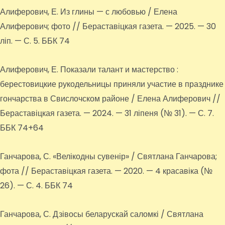
Алиферович, Е. Из глины — с любовью / Елена
Алиферович; фото // Бераставіцкая газета. — 2025. — 30
ліп. — С. 5. ББК 74
Алиферович, Е. Показали талант и мастерство :
берестовицкие рукодельницы приняли участие в празднике
гончарства в Свислочском районе / Елена Алиферович //
Бераставіцкая газета. — 2024. — 31 ліпеня (№ 31). — С. 7.
ББК 74+64
Ганчарова, С. «Велікодны сувенір» / Святлана Ганчарова;
фота // Бераставіцкая газета. — 2020. — 4 красавіка (№
26). — С. 4. ББК 74
Ганчарова, С. Дзівосы беларускай саломкі / Святлана