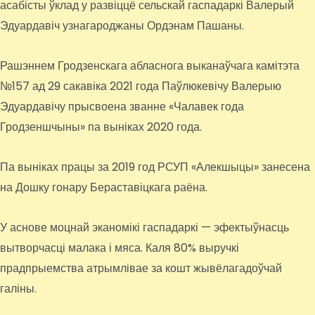
асабісты ўклад у развіццё сельскай гаспадаркі Валерый
Эдуардавіч узнагароджаны Ордэнам Пашаны.
Рашэннем Гродзенскага абласнога выканаўчага камітэта
№157 ад 29 сакавіка 2021 года Паўлюкевічу Валерыю
Эдуардавічу прысвоена званне «Чалавек года
Гродзеншчыны» па выніках 2020 года.
Па выніках працы за 2019 год РСУП «Алекшыцы» занесена
на Дошку гонару Бераставіцкага раёна.
У аснове моцнай эканомікі гаспадаркі — эфектыўнасць
вытворчасці малака і мяса. Каля 80% выручкі
прадпрыемства атрымлівае за кошт жывёлагадоўчай
галіны.