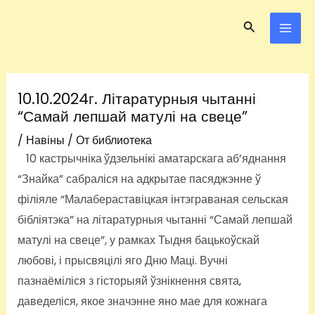
Перейти
Навигация
MAI
Поиск
к
по
ME
содержимому
записям
10.10.2024г. Літаратурныя чытанні
“Самай лепшай матулі на свеце”
/
Навіны
/ От
библиотека
10 кастрычніка
ўдзельнікі аматарскага аб’яднання
“Знайка” сабраліся на адкрытае пасяджэнне ў
філіяле “Малабераставіцкая інтэграваная сельская
бібліятэка” на літаратурныя чытанні “Самай лепшай
матулі на свеце”, у рамках Тыдня бацькоўскай
любові, і прысвяцілі яго Дню Маці. Вучні
пазнаёміліся з гісторыяй ўзнікнення свята,
даведеліся, якое значэнне яно мае для кожнага