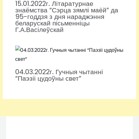
15.01.2022г. Літаратурнае
знаёмства “Сэрца зямлі маёй” да
95-годдзя з дня нараджэння
беларускай пісьменніцы
Г.А.Васілеўскай
04.03.2022г. Гучныя чытанні
“Паэзіі цудоўны свет”