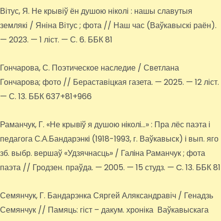
Вітус, Я. Не крывіў ён душою ніколі : нашы славутыя
землякі / Яніна Вітус ; фота // Наш час (Ваўкавыскі раён).
— 2023. — 1 ліст. — С. 6. ББК 81
Гончарова, С. Поэтическое наследие / Светлана
Гончарова; фото // Бераставіцкая газета. — 2025. — 12 ліст.
— С. 13. ББК 637+81+966
Раманчук, Г. «Не крывiў я душою нiколi…» : Пра лёс паэта i
педагога С.А.Бандарэнкi (1918-1993, г. Ваўкавыск) i вып. яго
зб. выбр. вершаў «Удзячнасць» / Галiна Раманчук ; фота
паэта // Гродзен. праўда. — 2005. — 15 студз. — C. 13. ББК 81
Семянчук, Г. Бандарэнка Сяргей Аляксандравіч / Генадзь
Семянчук // Памяць: гіст – дакум. хроніка Ваўкавыскага