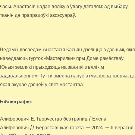
часы. Анастасія надае вялікую ўвагу дэталям: ад выбару
тканін да прапрацоўкі аксэсуараў.
Ведамі і досведам Анастасія Касьян дзеліцца з дзецьмі, якія
наведваюць гурток «Мастерилки» пры Доме рамёстваў.
Юныя землякі прыходзяць на заняткі з вялікім
задавальненнем. Тут нязменна пануе атмасфера творчасці,
якая акунае дзяцей у свет мастацтва.
Бібліяграфія:
Алиферович, Е. Творчество без границ / Елена
Алиферович // Бераставіцкая газета. — 2024. — 11 верасня