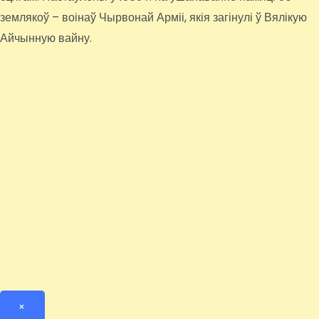
землякоў – воінаў Чырвонай Арміі, якія загінулі ў Вялікую
Айчынную вайну.
×