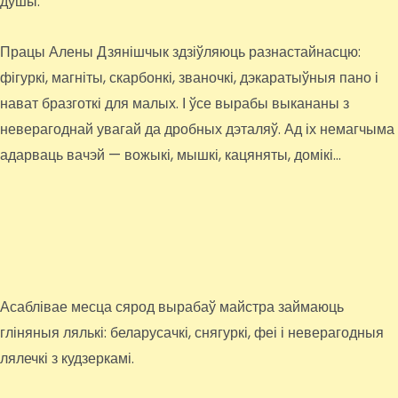
душы.
Працы Алены Дзянішчык здзіўляюць разнастайнасцю:
фігуркі, магніты, скарбонкі, званочкі, дэкаратыўныя пано і
нават бразготкі для малых. І ўсе вырабы выкананы з
неверагоднай увагай да дробных дэталяў. Ад іх немагчыма
адарваць вачэй — вожыкі, мышкі, кацяняты, домікі…
Асаблівае месца сярод вырабаў майстра займаюць
гліняныя лялькі: беларусачкі, снягуркі, феі і неверагодныя
лялечкі з кудзеркамі.