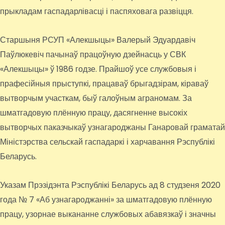
прыкладам гаспадарлівасці і паспяховага развіцця.
Старшыня РСУП «Алекшыцы» Валерый Эдуардавіч
Паўлюкевіч пачынаў працоўную дзейнасць у СВК
«Алекшыцы» ў 1986 годзе. Прайшоў усе службовыя і
прафесійныя прыступкі, працаваў брыгадзірам, кіраваў
вытворчым участкам, быў галоўным аграномам. За
шматгадовую плённую працу, дасягненне высокіх
вытворчых паказчыкаў узнагароджаны Ганаровай граматай
Міністэрства сельскай гаспадаркі і харчавання Рэспублікі
Беларусь.
Указам Прэзідэнта Рэспублікі Беларусь ад 8 студзеня 2020
года № 7 «Аб узнагароджанні» за шматгадовую плённую
працу, узорнае выкананне службовых абавязкаў і значны