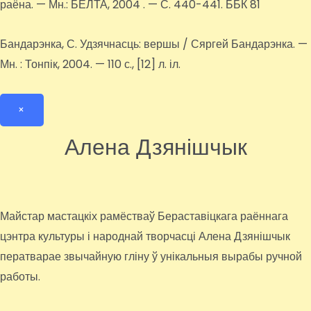
раёна. — Мн.: БЕЛТА, 2004 . — С. 440-441. ББК 81
Бандарэнка, С. Удзячнасць: вершы / Сяргей Бандарэнка. —
Мн. : Тонпік, 2004. — 110 с., [12] л. іл.
×
Алена Дзянішчык
Майстар мастацкіх рамёстваў Бераставіцкага раённага
цэнтра культуры і народнай творчасці Алена Дзянішчык
ператварае звычайную гліну ў унікальныя вырабы ручной
работы.