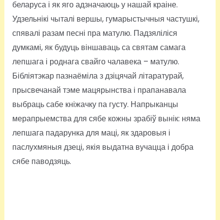
беларуса і як яго адзначаюць у нашай краіне.
Удзельнікі чыталі вершы, гумарыстычныя частушкі,
спявалі разам песні пра матулю. Падзяліліся
думкамі, як будуць віншаваць са святам самага
лепшага і роднага свайго чалавека – матулю.
Бібліятэкар пазнаёміла з дзіцячай літаратурай,
прысвечанай тэме мацярынства і прапанавала
выбраць сабе кніжачку па густу. Напрыканцы
мерапрыемства для сябе кожны зрабіў вынік: няма
лепшага падарунка для маці, як здаровыя і
паслухмяныя дзеці, якія выдатна вучацца і добра
сябе паводзяць.