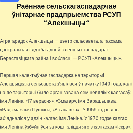
Раённае сельскагаспадарчае
ўнітарнае прадпрыемства РСУП
“Алекшыцы“
Аграгарадок Алекшыцы — цэнтр сельсавета, а таксама
цэнтральная сядзіба адной з лепшых гаспадарак
Бераставіцкага раёна і вобласці — РСУП «Алекшыцы».
Першая калектыўная гаспадарка на тэрыторыі
Алекшыцкага сельсавета з’явілася ў пачатку 1949 года, калі
на яе тэрыторыі было арганізавана сем невялікіх калгасаў:
імя Леніна, «17 верасня», «Змагар», імя Варашылава,
«Радзіма», імя Пушкіна, «8 сакавіка». У 1959 годзе яны
аб’ядналіся ў адзін калгас імя Леніна. У 1976 годзе калгас
імя Леніна ўзбуйніўся за кошт зліцця яго з калгасам «Іскра».