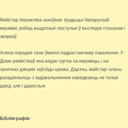
Майстар беражліва захоўвае традыцыі беларускай
керамікі, робіць выдатныя свістулькі ў выглядзе птушачак і
звяркоў.
Алена перадае свае ўменні падрастаючаму пакаленню. У
Доме рамёстваў яна вядзе гурток па кераміцы, і на
занятках дзецям заўсёды цікава. Дарэчы, майстар-класы
рукадзельніцы з задавальненнем наведваюць не толькі
дзеці, але і дарослыя.
Бібліяграфія: