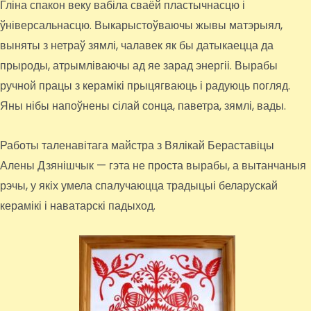
Гліна спакон веку вабіла сваёй пластычнасцю і
ўніверсальнасцю. Выкарыстоўваючы жывы матэрыял,
выняты з нетраў зямлі, чалавек як бы датыкаецца да
прыроды, атрымліваючы ад яе зарад энергіі. Вырабы
ручной працы з керамікі прыцягваюць і радуюць погляд.
Яны нібы напоўнены сілай сонца, паветра, зямлі, вады.
Работы таленавітага майстра з Вялікай Бераставіцы
Алены Дзянішчык — гэта не проста вырабы, а вытанчаныя
рэчы, у якіх умела спалучаюцца традыцыі беларускай
керамікі і наватарскі падыход.