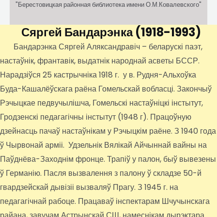
"Берестовицкая районная библиотека имени О.М.Ковалевского"
Сяргей Бандарэнка
(1918-1993)
Бандарэнка Сяргей Аляксандравіч – беларускі паэт,
настаўнік, франтавік, выдатнік народнай асветы БССР.
Нарадзіўся 25 кастрычніка 1918 г. у в. Рудня-Альхоўка
Буда-Кашалёўскага раёна Гомельскай вобласці. Закончыў
Рэчыцкае педвучылішча, Гомельскі настаўніцкі інстытут,
Гродзенскі педагагічны інстытут (1948 г). Працоўную
дзейнасць пачаў настаўнікам у Рэчыцкім раёне. З 1940 года
ў Чырвонай арміі. Удзельнік Вялікай Айчыннай вайны на
Паўднёва-Заходнім фронце. Трапіў у палон, быў вывезены
ў Германію. Пасля вызвалення з палону ў складзе 50-й
гвардзейскай дывізіі вызваляў Прагу. З 1945 г. на
педагагічнай рабоце. Працаваў інспектарам Шчучынскага
райана, завучам Астрынскай СШ, намеснікам дырэктара