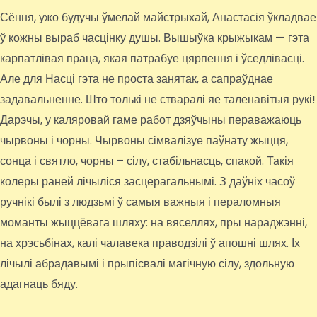
Сёння, ужо будучы ўмелай майстрыхай, Анастасія ўкладвае
ў кожны выраб часцінку душы. Вышыўка крыжыкам — гэта
карпатлівая праца, якая патрабуе цярпення і ўседлівасці.
Але для Насці гэта не проста занятак, а сапраўднае
задавальненне. Што толькі не стваралі яе таленавітыя рукі!
Дарэчы, у каляровай гаме работ дзяўчыны пераважаюць
чырвоны і чорны. Чырвоны сімвалізуе паўнату жыцця,
сонца і святло, чорны – сілу, стабільнасць, спакой. Такія
колеры раней лічыліся засцерагальнымі. З даўніх часоў
ручнікі былі з людзьмі ў самыя важныя і пераломныя
моманты жыццёвага шляху: на вяселлях, пры нараджэнні,
на хрэсьбінах, калі чалавека праводзілі ў апошні шлях. Іх
лічылі абрадавымі і прыпісвалі магічную сілу, здольную
адагнаць бяду.