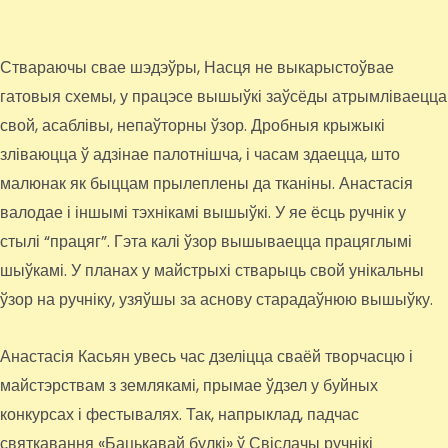
Ствараючы свае шэдэўры, Насця не выкарыстоўвае
гатовыя схемы, у працэсе вышыўкі заўсёды атрымліваецца
свой, асаблівы, непаўторны ўзор. Дробныя крыжыкі
зліваюцца ў адзінае палотнішча, і часам здаецца, што
малюнак як быццам прылеплены да тканіны. Анастасія
валодае і іншымі тэхнікамі вышыўкі. У яе ёсць ручнік у
стылі “працяг”. Гэта калі ўзор вышываецца працяглымі
шыўкамі. У планах у майстрыхі стварыць свой унікальны
ўзор на ручніку, узяўшы за аснову старадаўнюю вышыўку.
Анастасія Касьян увесь час дзеліцца сваёй творчасцю і
майстэрствам з землякамі, прымае ўдзел у буйных
конкурсах і фестывалях. Так, напрыклад, падчас
святкавання «Бацькавай булкі» ў Свіслачы ручнікі