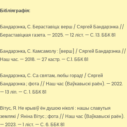
Бібліяграфія:
Бандарэнка, С. Бераставіца: верш / Сяргей Бандарэнка //
Бераставіцкая газета. — 2025. — 12 ліст. — С. 13. ББК 81
Бандарэнка, С. Камсамолу : [верш] / Сяргей Бандарэнка //
Наш час. — 2018. — 27 кастр. — С.1. ББК 81
Бандарэнка, С. Са святам, любы горад! / Сяргей
Бандарэнка ; фота // Наш час (Ваўкавыскі раён). — 2022.
— 13 ліп. — С. 1. ББК 81
Вітус, Я. Не крывіў ён душою ніколі : нашы славутыя
землякі / Яніна Вітус ; фота // Наш час (Ваўкавыскі раён).
— 2023. — 1 ліст. — С. 6. ББК 81