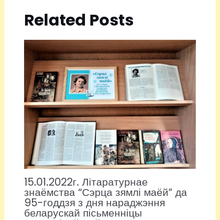
Related Posts
15.01.2022г. Літаратурнае
знаёмства “Сэрца зямлі маёй” да
95-годдзя з дня нараджэння
беларускай пісьменніцы