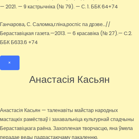
— 2021. — 9 кастрычніка (№ 79). — С. 1. ББК 64+74
Ганчарова, С. Саломка,гліна,роспіс па дрэве…//
Бераставіцкая газета.—2013. — 6 красавіка (№ 27).— C.2.
ББК Б633.6 +74
×
Анастасія Касьян
Анастасія Касьян — таленавіты майстар народных
мастацкіх рамёстваў і захавальніца культурнай спадчыны
Бераставіцкага раёна. Захопленая творчасцю, яна ўмела
перадае веды падрастаючаму пакаленню.