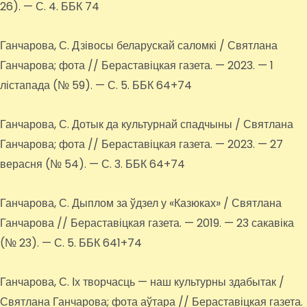
26). — С. 4. ББК 74
Ганчарова, С. Дзівосы беларускай саломкі / Святлана
Ганчарова; фота // Бераставіцкая газета. — 2023. — 1
лістапада (№ 59). — С. 5. ББК 64+74
Ганчарова, С. Дотык да культурнай спадчыны / Святлана
Ганчарова; фота // Бераставіцкая газета. — 2023. — 27
верасня (№ 54). — С. 3. ББК 64+74
Ганчарова, С. Дыплом за ўдзел у «Казюках» / Святлана
Ганчарова // Бераставіцкая газета. — 2019. — 23 сакавіка
(№ 23). — С. 5. ББК 641+74
Ганчарова, С. Іх творчасць — наш культурны здабытак /
Святлана Ганчарова; фота аўтара // Бераставіцкая газета.