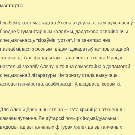
мастацтва.
Глыбей у свет мастацтва Алена акунулася, калі вучылася ў
Гродне ў гуманітарным каледжы, дадаткова асвойваючы
спецыяльнасць “кіраўнік гуртка”. На занятках яна
пазнаёмілася з рознымі відамі дэкаратыўна-прыкладной
творчасці. Але фаварытам стала лепка з гліны. Працэс
настолькі захапіў Алену, што яна самастойна з дапамогай
спецыяльнай літаратуры і інтэрнэту стала вывучаць
асновы ганчарства, асаблівасці і ўласцівасці керамікі.
Для Алены Дзянішчык гліна — гэта крыніца натхнення і
самавыяўлення. Яе аўтарскі почырк індывідуальны і
вядомы: ад вытанчаных фігурак лялек да вытанчаных