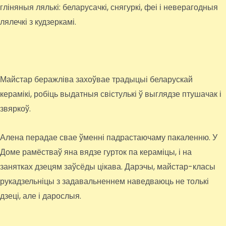
гліняныя лялькі: беларусачкі, снягуркі, феі і неверагодныя
лялечкі з кудзеркамі.
Майстар беражліва захоўвае традыцыі беларускай
керамікі, робіць выдатныя свістулькі ў выглядзе птушачак і
звяркоў.
Алена перадае свае ўменні падрастаючаму пакаленню. У
Доме рамёстваў яна вядзе гурток па кераміцы, і на
занятках дзецям заўсёды цікава. Дарэчы, майстар-класы
рукадзельніцы з задавальненнем наведваюць не толькі
дзеці, але і дарослыя.