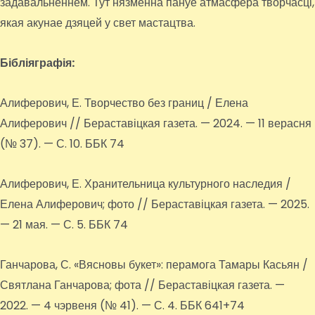
задавальненнем. Тут нязменна пануе атмасфера творчасці,
якая акунае дзяцей у свет мастацтва.
Бібліяграфія:
Алиферович, Е. Творчество без границ / Елена
Алиферович // Бераставіцкая газета. — 2024. — 11 верасня
(№ 37). — С. 10. ББК 74
Алиферович, Е. Хранительница культурного наследия /
Елена Алиферович; фото // Бераставіцкая газета. — 2025.
— 21 мая. — С. 5. ББК 74
Ганчарова, С. «Вясновы букет»: перамога Тамары Касьян /
Святлана Ганчарова; фота // Бераставіцкая газета. —
2022. — 4 чэрвеня (№ 41). — С. 4. ББК 641+74