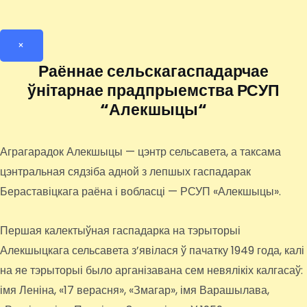
×
Раённае сельскагаспадарчае
ўнітарнае прадпрыемства РСУП
“Алекшыцы“
Аграгарадок Алекшыцы — цэнтр сельсавета, а таксама
цэнтральная сядзіба адной з лепшых гаспадарак
Бераставіцкага раёна і вобласці — РСУП «Алекшыцы».
Першая калектыўная гаспадарка на тэрыторыі
Алекшыцкага сельсавета з’явілася ў пачатку 1949 года, калі
на яе тэрыторыі было арганізавана сем невялікіх калгасаў:
імя Леніна, «17 верасня», «Змагар», імя Варашылава,