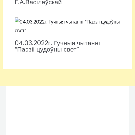
Г.А.Васілеўскай
04.03.2022г. Гучныя чытанні
“Паэзіі цудоўны свет”