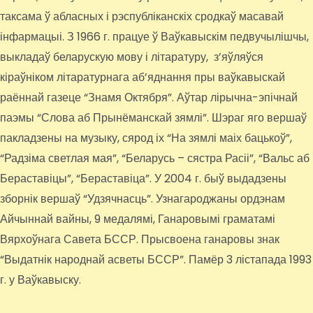
таксама ў абласных і рэспубліканскіх сродкаў масавай
інфармацыі. З 1966 г. працуе ў Ваўкавыскім педвучылішчы,
выкладаў беларускую мову і літаратуру, з’яўляўся
кіраўніком літаратурнага аб’яднання пры ваўкавыскай
раённай газеце “Знамя Октября”. Аўтар лірычна-эпічнай
паэмы “Слова аб Прынёманскай зямлі”. Шэраг яго вершаў
пакладзены на музыку, сярод іх “На зямлі маіх бацькоў”,
“Радзіма светлая мая”, “Беларусь – сястра Расіі”, “Вальс аб
Бераставіцы”, “Бераставіца”. У 2004 г. быў выдадзены
зборнік вершаў “Удзячнасць”. Узнагароджаны ордэнам
Айчыннай вайны, 9 медалямі, Ганаровымі граматамі
Вярхоўнага Савета БССР. Прысвоена ганаровы знак
“Выдатнік народнай асветы БССР”. Памёр 3 лістапада 1993
г. у Ваўкавыску.