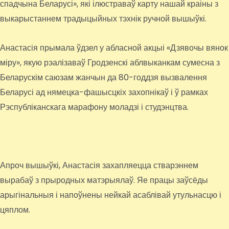
спадчына Беларусі», які ілюстраваў карту нашай краіны з
выкарыстаннем традыцыйных тэхнік ручной вышыўкі.
Анастасія прымала ўдзел у абласной акцыі «Дзявочы вянок
міру», якую рэалізаваў Гродзенскі аблвыканкам сумесна з
Беларускім саюзам жанчын да 80-годдзя вызвалення
Беларусі ад нямецка-фашысцкіх захопнікаў і ў рамках
Рэспубліканскага марафону моладзі і студэнцтва.
Апроч вышыўкі, Анастасія захапляецца стварэннем
вырабаў з прыродных матэрыялаў. Яе працы заўсёды
арыгінальныя і напоўнены нейкай асаблівай утульнасцю і
цяплом.