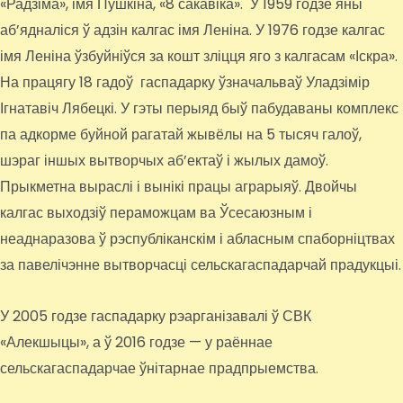
«Радзіма», імя Пушкіна, «8 сакавіка». У 1959 годзе яны
аб’ядналіся ў адзін калгас імя Леніна. У 1976 годзе калгас
імя Леніна ўзбуйніўся за кошт зліцця яго з калгасам «Іскра».
На працягу 18 гадоў гаспадарку ўзначальваў Уладзімір
Ігнатавіч Лябецкі. У гэты перыяд быў пабудаваны комплекс
па адкорме буйной рагатай жывёлы на 5 тысяч галоў,
шэраг іншых вытворчых аб’ектаў і жылых дамоў.
Прыкметна выраслі і вынікі працы аграрыяў. Двойчы
калгас выходзіў пераможцам ва Ўсесаюзным і
неаднаразова ў рэспубліканскім і абласным спаборніцтвах
за павелічэнне вытворчасці сельскагаспадарчай прадукцыі.
У 2005 годзе гаспадарку рэарганізавалі ў СВК
«Алекшыцы», а ў 2016 годзе — у раённае
сельскагаспадарчае ўнітарнае прадпрыемства.