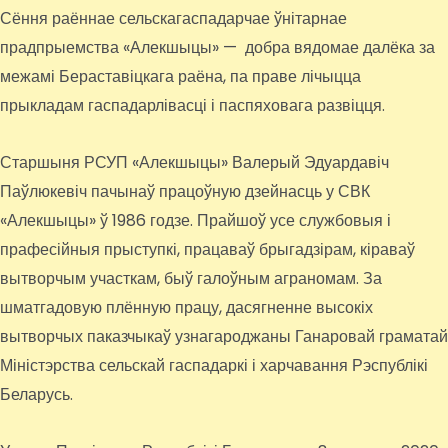
Сёння раённае сельскагаспадарчае ўнітарнае
прадпрыемства «Алекшыцы» — добра вядомае далёка за
межамі Бераставіцкага раёна, па праве лічыцца
прыкладам гаспадарлівасці і паспяховага развіцця.
Старшыня РСУП «Алекшыцы» Валерый Эдуардавіч
Паўлюкевіч пачынаў працоўную дзейнасць у СВК
«Алекшыцы» ў 1986 годзе. Прайшоў усе службовыя і
прафесійныя прыступкі, працаваў брыгадзірам, кіраваў
вытворчым участкам, быў галоўным аграномам. За
шматгадовую плённую працу, дасягненне высокіх
вытворчых паказчыкаў узнагароджаны Ганаровай граматай
Міністэрства сельскай гаспадаркі і харчавання Рэспублікі
Беларусь.