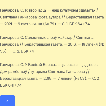
Ганчарова, С. Іх творчасць — наш культурны здабытак /
Святлана Ганчарова; фота аўтара // Бераставіцкая газета.
— 2021. — 9 кастрычніка (№ 79). — С. 1. ББК 64+74
Ганчарова, С. Саламяных спраў майстар / Святлана
Ганчарова // Бераставіцкая газета. — 2016. — 19 ліпеня (№
55). — С. 2. ББК 74
Ганчарова, С. У Вялікай Бераставіцы расчыніць дзверы
Дом рамёстваў / гутарыла Святлана Ганчарова //
Бераставіцкая газета. — 2018. — 7 ліпеня (№ 53). — С. 2.
ББК 641+74
×