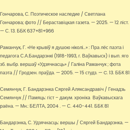
Гончарова, С. Поэтическое наследие / Светлана
Гончарова; фото // Бераставіцкая газета. — 2025. — 12 ліст.
— С. 13. ББК 637+81+966
Раманчук, Г. «Не крывiў я душою нiколi…» : Пра лёс паэта i
педагога С.А.Бандарэнкi (1918-1993, г. Ваўкавыск) i вып. яго
зб. выбр. вершаў «Удзячнасць» / Галiна Раманчук ; фота
паэта // Гродзен. праўда. — 2005. — 15 студз. — C. 13. ББК 81
Семянчук, Г. Бандарэнка Сяргей Аляксандравіч / Генадзь
Семянчук // Памяць: гіст – дакум. хроніка Ваўкавыскага
раёна. — Мн.: БЕЛТА, 2004 . — С. 440-441. ББК 81
Бандарэнка, С. Удзячнасць: вершы / Сяргей Бандарэнка. —