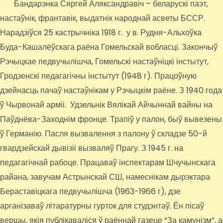
Бандарэнка Сяргей Аляксандравіч – беларускі паэт,
настаўнік, франтавік, выдатнік народнай асветы БССР.
Нарадзіўся 25 кастрычніка 1918 г. у в. Рудня-Альхоўка
Буда-Кашалёўскага раёна Гомельскай вобласці. Закончыў
Рэчыцкае педвучылішча, Гомельскі настаўніцкі інстытут,
Гродзенскі педагагічны інстытут (1948 г). Працоўную
дзейнасць пачаў настаўнікам у Рэчыцкім раёне. З 1940 года
ў Чырвонай арміі. Удзельнік Вялікай Айчыннай вайны на
Паўднёва-Заходнім фронце. Трапіў у палон, быў вывезены
ў Германію. Пасля вызвалення з палону ў складзе 50-й
гвардзейскай дывізіі вызваляў Прагу. З 1945 г. на
педагагічнай рабоце. Працаваў інспектарам Шчучынскага
райана, завучам Астрынскай СШ, намеснікам дырэктара
Бераставіцкага педвучылішча (1963-1966 г), дзе
арганізаваў літаратурны гурток для студэнтаў. Ён пісаў
вершы, якія публікаваліся ў раённай газеце “За камунізм”, а