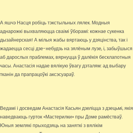
А яшчэ Насця робіць тэкстыльных лялек. Модныя
аднарожкі выхваляюцца сваімі ўборамі: кожнае сукенка
дызайнерская! А мілыя жабы вяртаюць у дзяцінства, так і
жадаецца сесці дзе-небудзь на зялёным лузе, і, забыўшыся
аб дарослых праблемах, вярнуцца ў далёкія бесклапотныя
часы. Анастасія надае вялікую ўвагу дэталям: ад выбару
тканін да прапрацоўкі аксэсуараў.
Ведамі і досведам Анастасія Касьян дзеліцца з дзецьмі, якія
наведваюць гурток «Мастерилки» пры Доме рамёстваў.
Юныя землякі прыходзяць на заняткі з вялікім