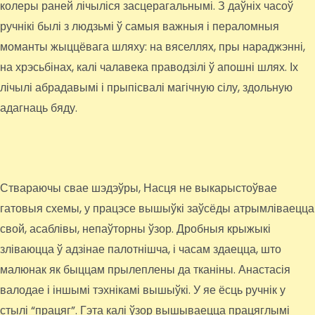
колеры раней лічыліся засцерагальнымі. З даўніх часоў
ручнікі былі з людзьмі ў самыя важныя і пераломныя
моманты жыццёвага шляху: на вяселлях, пры нараджэнні,
на хрэсьбінах, калі чалавека праводзілі ў апошні шлях. Іх
лічылі абрадавымі і прыпісвалі магічную сілу, здольную
адагнаць бяду.
Ствараючы свае шэдэўры, Насця не выкарыстоўвае
гатовыя схемы, у працэсе вышыўкі заўсёды атрымліваецца
свой, асаблівы, непаўторны ўзор. Дробныя крыжыкі
зліваюцца ў адзінае палотнішча, і часам здаецца, што
малюнак як быццам прылеплены да тканіны. Анастасія
валодае і іншымі тэхнікамі вышыўкі. У яе ёсць ручнік у
стылі “працяг”. Гэта калі ўзор вышываецца працяглымі