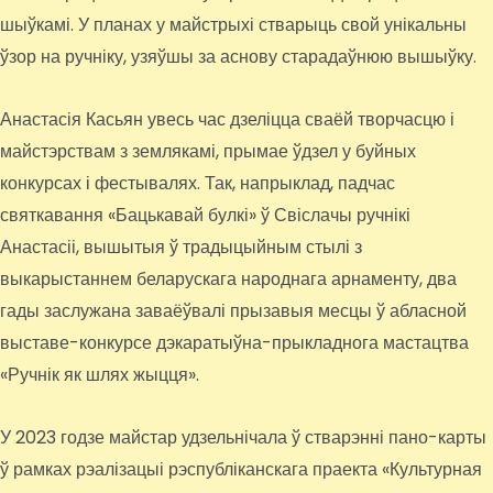
шыўкамі. У планах у майстрыхі стварыць свой унікальны
ўзор на ручніку, узяўшы за аснову старадаўнюю вышыўку.
Анастасія Касьян увесь час дзеліцца сваёй творчасцю і
майстэрствам з землякамі, прымае ўдзел у буйных
конкурсах і фестывалях. Так, напрыклад, падчас
святкавання «Бацькавай булкі» ў Свіслачы ручнікі
Анастасіі, вышытыя ў традыцыйным стылі з
выкарыстаннем беларускага народнага арнаменту, два
гады заслужана заваёўвалі прызавыя месцы ў абласной
выставе-конкурсе дэкаратыўна-прыкладнога мастацтва
«Ручнік як шлях жыцця».
У 2023 годзе майстар удзельнічала ў стварэнні пано-карты
ў рамках рэалізацыі рэспубліканскага праекта «Культурная