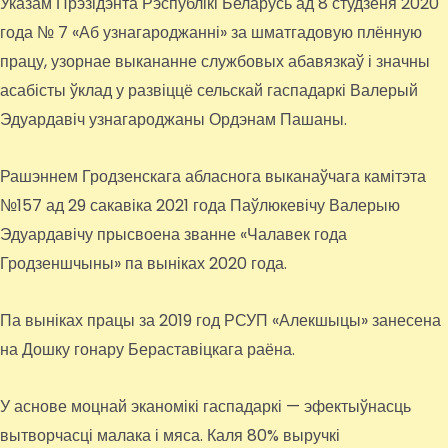
Указам Прэзідэнта Рэспублікі Беларусь ад 8 студзеня 2020
года № 7 «Аб узнагароджанні» за шматгадовую плённую
працу, узорнае выкананне службовых абавязкаў і значны
асабісты ўклад у развіццё сельскай гаспадаркі Валерый
Эдуардавіч узнагароджаны Ордэнам Пашаны.
Рашэннем Гродзенскага абласнога выканаўчага камітэта
№157 ад 29 сакавіка 2021 года Паўлюкевічу Валерыю
Эдуардавічу прысвоена званне «Чалавек года
Гродзеншчыны» па выніках 2020 года.
Па выніках працы за 2019 год РСУП «Алекшыцы» занесена
на Дошку гонару Бераставіцкага раёна.
У аснове моцнай эканомікі гаспадаркі — эфектыўнасць
вытворчасці малака і мяса. Каля 80% выручкі