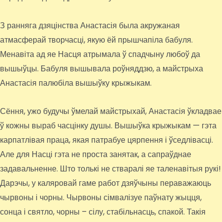
З ранняга дзяцінства Анастасія была акружаная
атмасферай творчасці, якую ёй прышчапіла бабуля.
Менавіта ад яе Насця атрымала ў спадчыну любоў да
вышыўцы. Бабуля вышывала роўняддзю, а майстрыха
Анастасія палюбіла вышыўку крыжыкам.
Сёння, ужо будучы ўмелай майстрыхай, Анастасія ўкладвае
ў кожны выраб часцінку душы. Вышыўка крыжыкам — гэта
карпатлівая праца, якая патрабуе цярпення і ўседлівасці.
Але для Насці гэта не проста занятак, а сапраўднае
задавальненне. Што толькі не стваралі яе таленавітыя рукі!
Дарэчы, у каляровай гаме работ дзяўчыны пераважаюць
чырвоны і чорны. Чырвоны сімвалізуе паўнату жыцця,
сонца і святло, чорны – сілу, стабільнасць, спакой. Такія