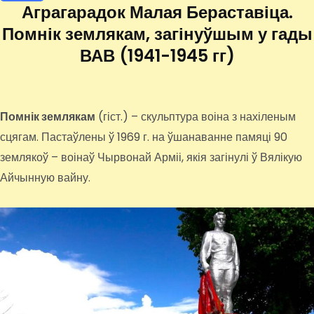
Аграгарадок Малая Бераставіца.
Помнік землякам, загінуўшым у гады
ВАВ (1941-1945 гг)
Помнік землякам
(гіст.) – скульптура воіна з нахіленым
сцягам. Пастаўлены ў 1969 г. на ўшанаванне памяці 90
землякоў – воінаў Чырвонай Арміі, якія загінулі ў Вялікую
Айчынную вайну.