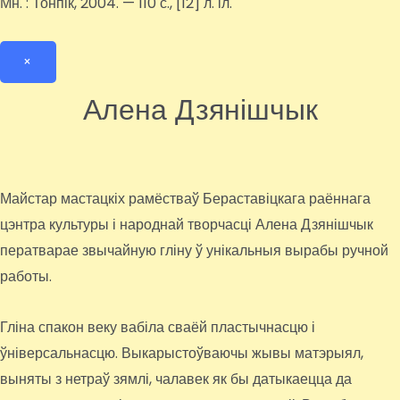
Мн. : Тонпік, 2004. — 110 с., [12] л. іл.
×
Алена Дзянішчык
Майстар мастацкіх рамёстваў Бераставіцкага раённага
цэнтра культуры і народнай творчасці Алена Дзянішчык
ператварае звычайную гліну ў унікальныя вырабы ручной
работы.
Гліна спакон веку вабіла сваёй пластычнасцю і
ўніверсальнасцю. Выкарыстоўваючы жывы матэрыял,
выняты з нетраў зямлі, чалавек як бы датыкаецца да