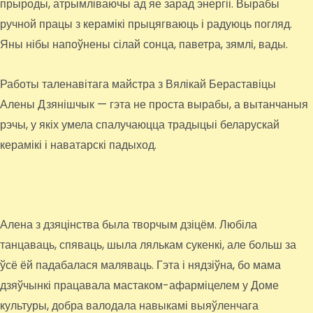
прыроды, атрымліваючы ад яе зарад энергіі. Вырабы
ручной працы з керамікі прыцягваюць і радуюць погляд.
Яны нібы напоўнены сілай сонца, паветра, зямлі, вады.
Работы таленавітага майстра з Вялікай Бераставіцы
Алены Дзянішчык — гэта не проста вырабы, а вытанчаныя
рэчы, у якіх умела спалучаюцца традыцыі беларускай
керамікі і наватарскі падыход.
Алена з дзяцінства была творчым дзіцём. Любіла
танцаваць, спяваць, шыла лялькам сукенкі, але больш за
ўсё ёй падабалася маляваць. Гэта і нядзіўна, бо мама
дзяўчынкі працавала мастаком-афарміцелем у Доме
культуры, добра валодала навыкамі выяўленчага