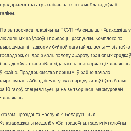
прадпрыемства атрымлівае за кошт жывёлагадоўчай
галіны.
Па вытворчасці ялавічыны РСУП «Алекшыцы» ўваходзіць у
лік лепшых на ўзроўні вобласці і рэспублікі. Комплекс па
вырошчванні і адкорму буйной рагатай жывёлы — візітоўка
гаспадаркі, ён дае амаль палову абароту грашовых сродкаў
і не аднойчы станавіўся лідарам па вытворчасці ялавічыны
ў краіне. Прадпрыемства першымі ў раёне пачало
вырошчваць Абердзін-ангускую пароду кароў і ўжо больш
за 10 гадоў спецыялізуецца на вытворчасці мармуровай
ялавічыны.
Указам Прэзідэнта Рэспублікі Беларусь былі
ўзнагароджаны медалём «За працоўныя заслугі» галоўны