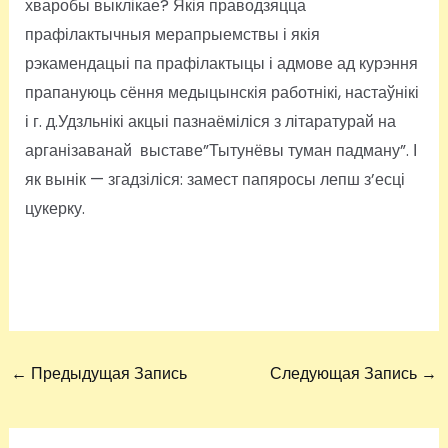
хваробы выклікае? Якія праводзяцца
прафілактычныя мерапрыемствы і якія
рэкамендацыі па прафілактыцы і адмове ад курэння
прапануюць сёння медыцынскія работнікі, настаўнікі
і г. д.Удзльнікі акцыі пазнаёміліся з літаратурай на
арганізаванай выставе”Тытунёвы туман падману”. І
як вынік — згадзіліся: замест папяросы лепш з’есці
цукерку.
←
Предыдущая Запись
Следующая Запись
→