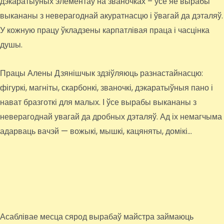
дэкаратыўных элементаў на званочках – усе яе вырабы
выкананы з неверагоднай акуратнасцю і ўвагай да дэталяў.
У кожную працу ўкладзены карпатлівая праца і часцінка
душы.
Працы Алены Дзянішчык здзіўляюць разнастайнасцю:
фігуркі, магніты, скарбонкі, званочкі, дэкаратыўныя пано і
нават бразготкі для малых. І ўсе вырабы выкананы з
неверагоднай увагай да дробных дэталяў. Ад іх немагчыма
адарваць вачэй — вожыкі, мышкі, кацяняты, домікі…
Асаблівае месца сярод вырабаў майстра займаюць