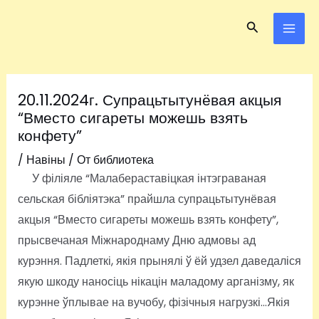
Перейти
Навигация
MAI
Поиск
к
по
ME
содержимому
записям
20.11.2024г. Супрацьтытунёвая акцыя
“Вместо сигареты можешь взять
конфету”
/
Навіны
/ От
библиотека
У філіяле “Малабераставіцкая інтэграваная
сельская бібліятэка” прайшла супрацьтытунёвая
акцыя “Вместо сигареты можешь взять конфету”,
прысвечаная Міжнароднаму Дню адмовы ад
курэння. Падлеткі, якія прынялі ў ёй удзел даведаліся
якую шкоду наносіць нікацін маладому арганізму, як
курэнне ўплывае на вучобу, фізічныя нагрузкі…Якія