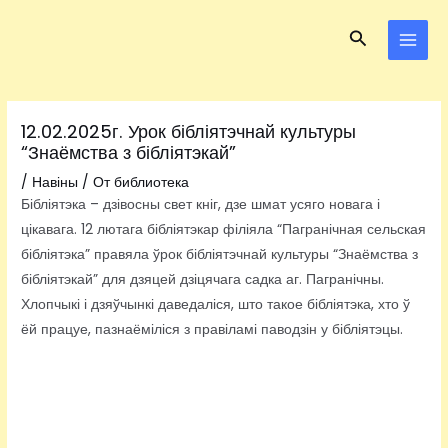
Перейти
Навигация
MAI
Поиск
к
по
MEN
содержимому
записям
12.02.2025г. Урок бібліятэчнай культуры
“Знаёмства з бібліятэкай”
/
Навіны
/ От
библиотека
Бібліятэка – дзівосны свет кніг, дзе шмат усяго новага і
цікавага. 12 лютага бібліятэкар філіяла “Пагранічная сельская
бібліятэка” правяла ўрок бібліятэчнай культуры “Знаёмства з
бібліятэкай” для дзяцей дзіцячага садка аг. Пагранічны.
Хлопчыкі і дзяўчынкі даведаліся, што такое бібліятэка, хто ў
ёй працуе, пазнаёміліся з правіламі паводзін у бібліятэцы.