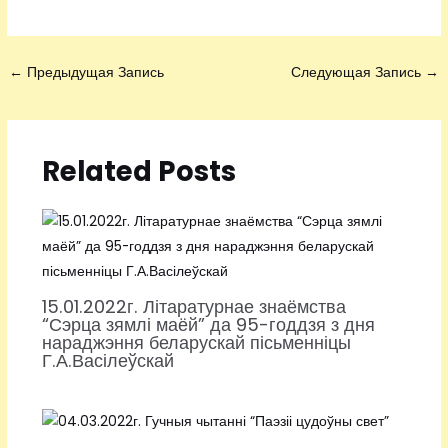
←
Предыдущая Запись
Следующая Запись
→
Related Posts
15.01.2022г. Літаратурнае знаёмства
“Сэрца зямлі маёй” да 95-годдзя з дня
нараджэння беларускай пісьменніцы
Г.А.Васілеўскай