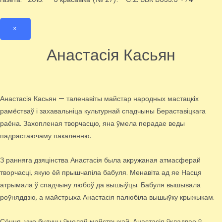
×
Анастасія Касьян
Анастасія Касьян — таленавіты майстар народных мастацкіх
рамёстваў і захавальніца культурнай спадчыны Бераставіцкага
раёна. Захопленая творчасцю, яна ўмела перадае веды
падрастаючаму пакаленню.
З ранняга дзяцінства Анастасія была акружаная атмасферай
творчасці, якую ёй прышчапіла бабуля. Менавіта ад яе Насця
атрымала ў спадчыну любоў да вышыўцы. Бабуля вышывала
роўняддзю, а майстрыха Анастасія палюбіла вышыўку крыжыкам.
Сёння, ужо будучы ўмелай майстрыхай, Анастасія ўкладвае ў