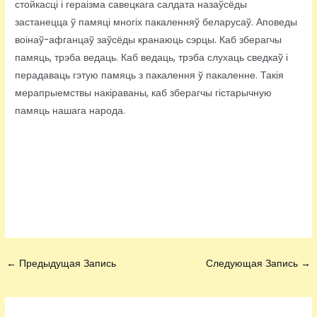
стойкасці і гераізма савецкага салдата назаўсёды
застанецца ў памяці многіх пакаленняў беларусаў. Аповеды
воінаў-афганцаў заўсёды кранаюць сэрцы. Каб зберагчы
памяць, трэба ведаць. Каб ведаць, трэба слухаць сведкаў і
перадаваць гэтую памяць з пакалення ў пакаленне. Такія
мерапрыемствы накіраваны, каб зберагчы гістарычную
памяць нашага народа.
←
Предыдущая Запись
Следующая Запись
→