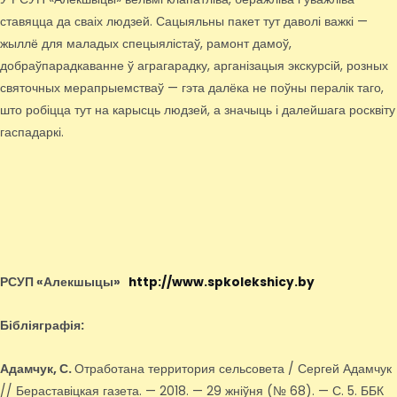
ставяцца да сваіх людзей. Сацыяльны пакет тут даволі важкі —
жыллё для маладых спецыялістаў, рамонт дамоў,
добраўпарадкаванне ў аграгарадку, арганізацыя экскурсій, розных
святочных мерапрыемстваў — гэта далёка не поўны пералік таго,
што робіцца тут на карысць людзей, а значыць і далейшага росквіту
гаспадаркі.
РСУП «Алекшыцы»
http://www.spkolekshicy.by
Бібліяграфія:
Адамчук, С.
Отработана территория сельсовета / Сергей Адамчук
// Бераставіцкая газета. — 2018. — 29 жніўня (№ 68). — С. 5. ББК