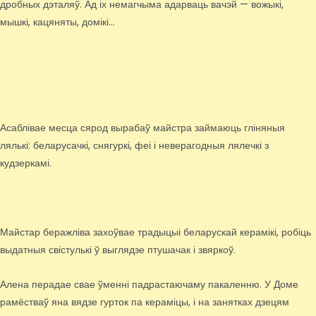
дробных дэталяў. Ад іх немагчыма адарваць вачэй — вожыкі,
мышкі, кацяняты, домікі…
Асаблівае месца сярод вырабаў майстра займаюць гліняныя
лялькі: беларусачкі, снягуркі, феі і неверагодныя лялечкі з
кудзеркамі.
Майстар беражліва захоўвае традыцыі беларускай керамікі, робіць
выдатныя свістулькі ў выглядзе птушачак і звяркоў.
Алена перадае свае ўменні падрастаючаму пакаленню. У Доме
рамёстваў яна вядзе гурток па кераміцы, і на занятках дзецям