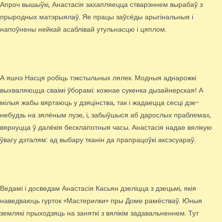
Апроч вышыўкі, Анастасія захапляецца стварэннем вырабаў з
прыродных матэрыялаў. Яе працы заўсёды арыгінальныя і
напоўнены нейкай асаблівай утульнасцю і цяплом.
А яшчэ Насця робіць тэкстыльных лялек. Модныя аднарожкі
выхваляюцца сваімі ўборамі: кожнае сукенка дызайнерская! А
мілыя жабы вяртаюць у дзяцінства, так і жадаецца сесці дзе-
небудзь на зялёным лузе, і, забыўшыся аб дарослых праблемах,
вярнуцца ў далёкія бесклапотныя часы. Анастасія надае вялікую
ўвагу дэталям: ад выбару тканін да прапрацоўкі аксэсуараў.
Ведамі і досведам Анастасія Касьян дзеліцца з дзецьмі, якія
наведваюць гурток «Мастерилки» пры Доме рамёстваў. Юныя
землякі прыходзяць на заняткі з вялікім задавальненнем. Тут