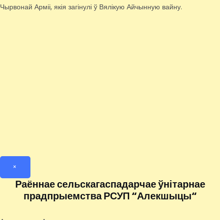
Чырвонай Арміі, якія загінулі ў Вялікую Айчынную вайну.
×
Раённае сельскагаспадарчае ўнітарнае
прадпрыемства РСУП “Алекшыцы“