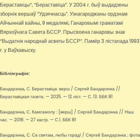
Бераставіцы”, “Бераставіца”. У 2004 г. быў выдадзены
зборнік вершаў “Удзячнасць”. Узнагароджаны ордэнам
Айчыннай вайны, 9 медалямі, Ганаровымі граматамі
Вярхоўнага Савета БССР. Прысвоена ганаровы знак
“Выдатнік народнай асветы БССР”. Памёр 3 лістапада 1993
г. у Ваўкавыску.
Бібліяграфія:
Бандарэнка, С. Бераставіца: верш / Сяргей Бандарэнка //
Бераставіцкая газета. — 2025. — 12 ліст. — С. 13. ББК 81
Бандарэнка, С. Камсамолу : [верш] / Сяргей Бандарэнка // Наш
час. — 2018. — 27 кастр. — С.1. ББК 81
Бандарэнка, С. Са святам, любы горад! / Сяргей Бандарэнка ; фота