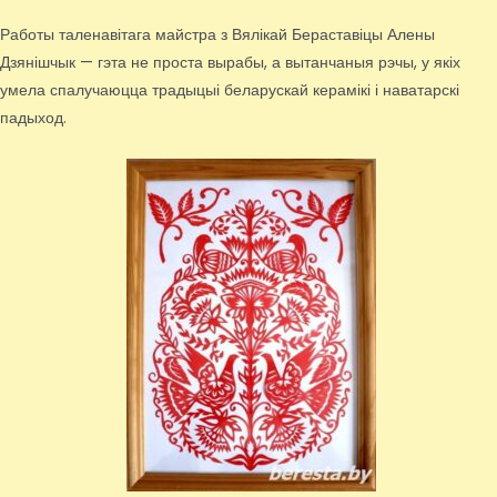
Работы таленавітага майстра з Вялікай Бераставіцы Алены
Дзянішчык — гэта не проста вырабы, а вытанчаныя рэчы, у якіх
умела спалучаюцца традыцыі беларускай керамікі і наватарскі
падыход.