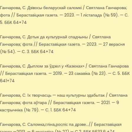
Ганчарова, С. Дзівосы беларускай саломкі / Святлана Ганчарова;
фота // Бераставіцкая газета. — 2023. — 1 лістапада (№ 59). — С.
5. ББК 64+74
Ганчарова, С. Дотык да культурнай спадчыны / Святлана
Ганчарова; фота // Бераставіцкая газета. — 2023. — 27 верасня
(№ 54). — С. 3. ББК 64+74
Ганчарова, С. Дыплом за ўдзел у «Казюках» / Святлана Ганчарова
// Бераставіцкая газета. — 2019. — 23 сакавіка (№ 23). — С. 5. ББК
641+74
Ганчарова, С. Іх творчасць — наш культурны здабытак / Святлана
Ганчарова; фота аўтара // Бераставіцкая газета. — 2021. — 9
кастрычніка (№ 79). — С. 1. ББК 64+74
Ганчарова, С. Саломка,гліна,роспіс па дрэве…// Бераставіцкая
газета.—2013. — 6 красавіка (№ 27).— C.2. ББК Б633.6 +74