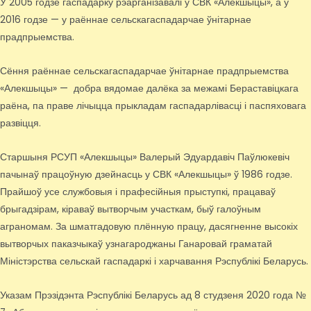
У 2005 годзе гаспадарку рэарганізавалі ў СВК «Алекшыцы», а ў
2016 годзе — у раённае сельскагаспадарчае ўнітарнае
прадпрыемства.
Сёння раённае сельскагаспадарчае ўнітарнае прадпрыемства
«Алекшыцы» — добра вядомае далёка за межамі Бераставіцкага
раёна, па праве лічыцца прыкладам гаспадарлівасці і паспяховага
развіцця.
Старшыня РСУП «Алекшыцы» Валерый Эдуардавіч Паўлюкевіч
пачынаў працоўную дзейнасць у СВК «Алекшыцы» ў 1986 годзе.
Прайшоў усе службовыя і прафесійныя прыступкі, працаваў
брыгадзірам, кіраваў вытворчым участкам, быў галоўным
аграномам. За шматгадовую плённую працу, дасягненне высокіх
вытворчых паказчыкаў узнагароджаны Ганаровай граматай
Міністэрства сельскай гаспадаркі і харчавання Рэспублікі Беларусь.
Указам Прэзідэнта Рэспублікі Беларусь ад 8 студзеня 2020 года №