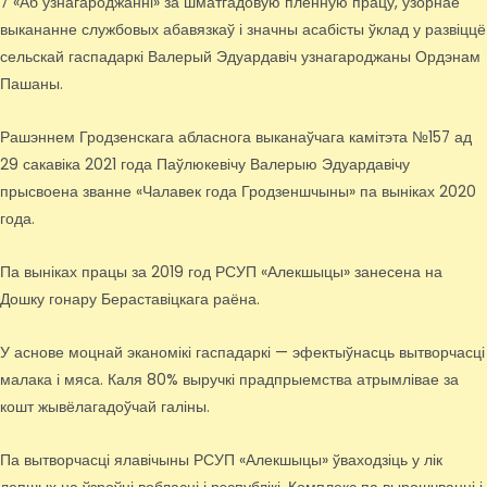
7 «Аб узнагароджанні» за шматгадовую плённую працу, узорнае
выкананне службовых абавязкаў і значны асабісты ўклад у развіццё
сельскай гаспадаркі Валерый Эдуардавіч узнагароджаны Ордэнам
Пашаны.
Рашэннем Гродзенскага абласнога выканаўчага камітэта №157 ад
29 сакавіка 2021 года Паўлюкевічу Валерыю Эдуардавічу
прысвоена званне «Чалавек года Гродзеншчыны» па выніках 2020
года.
Па выніках працы за 2019 год РСУП «Алекшыцы» занесена на
Дошку гонару Бераставіцкага раёна.
У аснове моцнай эканомікі гаспадаркі — эфектыўнасць вытворчасці
малака і мяса. Каля 80% выручкі прадпрыемства атрымлівае за
кошт жывёлагадоўчай галіны.
Па вытворчасці ялавічыны РСУП «Алекшыцы» ўваходзіць у лік