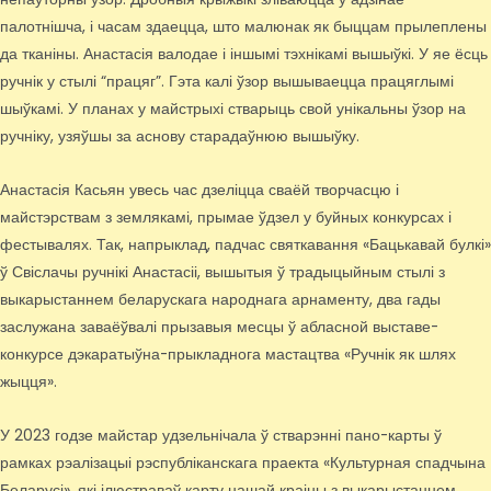
палотнішча, і часам здаецца, што малюнак як быццам прылеплены
да тканіны. Анастасія валодае і іншымі тэхнікамі вышыўкі. У яе ёсць
ручнік у стылі “працяг”. Гэта калі ўзор вышываецца працяглымі
шыўкамі. У планах у майстрыхі стварыць свой унікальны ўзор на
ручніку, узяўшы за аснову старадаўнюю вышыўку.
Анастасія Касьян увесь час дзеліцца сваёй творчасцю і
майстэрствам з землякамі, прымае ўдзел у буйных конкурсах і
фестывалях. Так, напрыклад, падчас святкавання «Бацькавай булкі»
ў Свіслачы ручнікі Анастасіі, вышытыя ў традыцыйным стылі з
выкарыстаннем беларускага народнага арнаменту, два гады
заслужана заваёўвалі прызавыя месцы ў абласной выставе-
конкурсе дэкаратыўна-прыкладнога мастацтва «Ручнік як шлях
жыцця».
У 2023 годзе майстар удзельнічала ў стварэнні пано-карты ў
рамках рэалізацыі рэспубліканскага праекта «Культурная спадчына
Беларусі», які ілюстраваў карту нашай краіны з выкарыстаннем