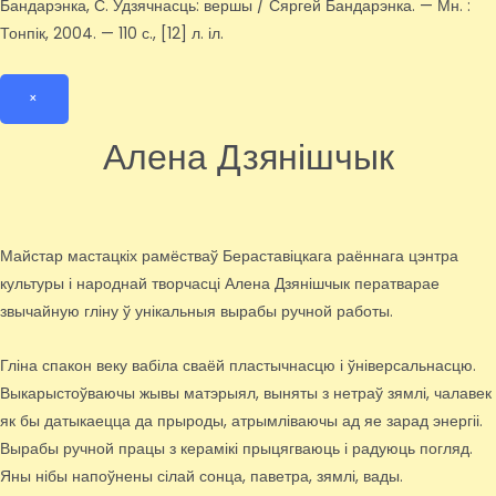
Бандарэнка, С. Удзячнасць: вершы / Сяргей Бандарэнка. — Мн. :
Тонпік, 2004. — 110 с., [12] л. іл.
×
Алена Дзянішчык
Майстар мастацкіх рамёстваў Бераставіцкага раённага цэнтра
культуры і народнай творчасці Алена Дзянішчык ператварае
звычайную гліну ў унікальныя вырабы ручной работы.
Гліна спакон веку вабіла сваёй пластычнасцю і ўніверсальнасцю.
Выкарыстоўваючы жывы матэрыял, выняты з нетраў зямлі, чалавек
як бы датыкаецца да прыроды, атрымліваючы ад яе зарад энергіі.
Вырабы ручной працы з керамікі прыцягваюць і радуюць погляд.
Яны нібы напоўнены сілай сонца, паветра, зямлі, вады.