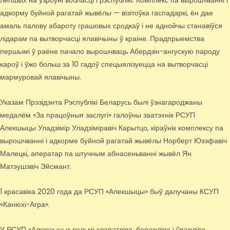
лепшых на ўзроўні вобласці і рэспублікі. Комплекс па вырошчванні і
адкорму буйной рагатай жывёлы — візітоўка гаспадаркі, ён дае
амаль палову абароту грашовых сродкаў і не аднойчы станавіўся
лідарам па вытворчасці ялавічыны ў краіне. Прадпрыемства
першымі ў раёне пачало вырошчваць Абердзін-ангускую пароду
кароў і ўжо больш за 10 гадоў спецыялізуецца на вытворчасці
мармуровай ялавічыны.
Указам Прэзідэнта Рэспублікі Беларусь былі ўзнагароджаны
медалём «За працоўныя заслугі» галоўны заатэхнік РСУП
Алекшыцы Уладзімір Уладзіміравіч Карытцо, кіраўнік комплексу па
вырошчванні і адкорме буйной рагатай жывёлы Норберт Юзэфавіч
Малецкі, аператар па штучным абнасеньванні жывёл Ян
Матэушэвіч Эйсмант.
1 красавіка 2020 года да РСУП «Алекшыцы» быў далучаны КСУП
«Канюхі-Агра».
У РСУП «Алекшыцы» вельмі клапатліва, беражліва і ўважліва