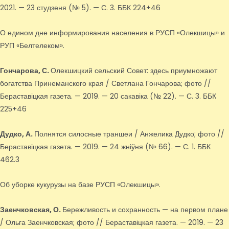
2021. — 23 студзеня (№ 5). — С. 3. ББК 224+46
О едином дне информирования населения в РУСП «Олекшицы» и
РУП «Белтелеком».
Гончарова, С.
Олекшицкий сельский Совет: здесь приумножают
богатства Принеманского края / Светлана Гончарова; фото //
Бераставіцкая газета. — 2019. — 20 сакавіка (№ 22). — С. 3. ББК
225+46
Дудко, А.
Полнятся силосные траншеи / Анжелика Дудко; фото //
Бераставіцкая газета. — 2019. — 24 жніўня (№ 66). — С. 1. ББК
462.3
Об уборке кукурузы на базе РУСП «Олекшицы».
Заенчковская, О.
Бережливость и сохранность — на первом плане
/ Ольга Заенчковская; фото // Бераставіцкая газета. — 2019. — 23