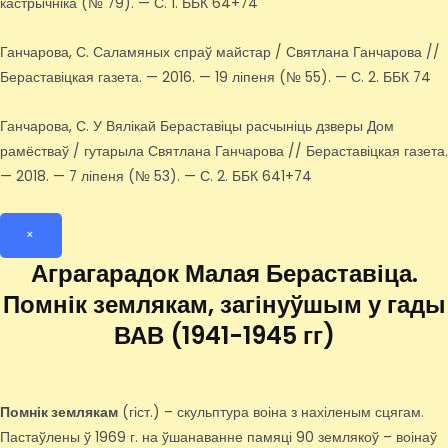
кастрычніка (№ 79). — С. 1. ББК 64+74
Ганчарова, С. Саламяных спраў майстар / Святлана Ганчарова //
Бераставіцкая газета. — 2016. — 19 ліпеня (№ 55). — С. 2. ББК 74
Ганчарова, С. У Вялікай Бераставіцы расчыніць дзверы Дом
рамёстваў / гутарыла Святлана Ганчарова // Бераставіцкая газета.
— 2018. — 7 ліпеня (№ 53). — С. 2. ББК 641+74
×
Аграгарадок Малая Бераставіца.
Помнік землякам, загінуўшым у гады
ВАВ (1941-1945 гг)
Помнік землякам
(гіст.) – скульптура воіна з нахіленым сцягам.
Пастаўлены ў 1969 г. на ўшанаванне памяці 90 землякоў – воінаў