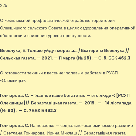
225
О комплексной профилактической отработке территории
Олекшицкого сельского Совета в целях оздоровления оперативной
обстановки и снижения уровня преступности.
Веселуха, Е.
Только уйдут морозы… / Екатерина Веселуха //
Сельская газета. — 2021. — 11 марта (№ 28). — С. 8. ББК 462.3
О готовности техники к весенне-полевым работам в РУСП
«Олекшицы».
Гончарова, С.
«Главное наше богатство — это люди»
: [РСУП
Олекшицы]
// Бераставіцкая газета. — 2015.
—
14 лістапада
(№ 90).
—
C. 7ББК Б462.3
Гончарова, С.
На повестке — социально-экономическое развитие
/ Светлана Гончарова; Ирина Миклаш // Бераставіцкая газета. —