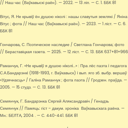
// Наш час (Ваўкавыскі раён). — 2022. — 13 ліп. — С. 1. ББК 81
Вітус, Я. Не крывіў ён душою ніколі : нашы славутыя землякі / Яніна
Вітус ; фота // Наш час (Ваўкавыскі раён). — 2023. — 1 ліст. — С. 6.
ББК 81
Гончарова, С. Поэтическое наследие / Светлана Гончарова; фото
// Бераставіцкая газета. — 2025. — 12 ліст. — С. 13. ББК 637+81+966
Раманчук, Г. «Не крывiў я душою нiколi…» : Пра лёс паэта i педагога
С.А.Бандарэнкi (1918-1993, г. Ваўкавыск) i вып. яго зб. выбр. вершаў
«Удзячнасць» / Галiна Раманчук ; фота паэта // Гродзен. праўда. —
2005. — 15 студз. — C. 13. ББК 81
Семянчук, Г. Бандарэнка Сяргей Аляксандравіч / Генадзь
Семянчук // Памяць: гіст – дакум. хроніка Ваўкавыскага раёна. —
Мн.: БЕЛТА, 2004 . — С. 440-441. ББК 81