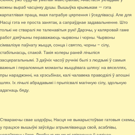
кожны выраб часцінку душы. Вышыўка крыжыкам — гэта
карпатлівая праца, якая патрабуе цярпення і ўседлівасці. Але для
Насці гэта не проста занятак, а сапраўднае задавальненне. Што
толькі не стваралі яе таленавітыя рукі! Дарэчы, у каляровай гаме
работ дзяўчыны пераважаюць чырвоны і чорны. Чырвоны
сімвалізуе паўнату жыцця, сонца і святло, чорны – сілу,
стабільнасць, спакой. Такія колеры раней лічыліся
засцерагальнымі. З даўніх часоў ручнікі былі з людзьмі ў самыя
важныя і пераломныя моманты жыццёвага шляху: на вяселлях,
пры нараджэнні, на хрэсьбінах, калі чалавека праводзілі ў апошні
шлях. Іх лічылі абрадавымі і прыпісвалі магічную сілу, здольную
адагнаць бяду.
Ствараючы свае шэдэўры, Насця не выкарыстоўвае гатовыя схемы,
у працэсе вышыўкі заўсёды атрымліваецца свой, асаблівы,
непаўторны ўзор. Дробныя крыжыкі зліваюцца ў адзінае