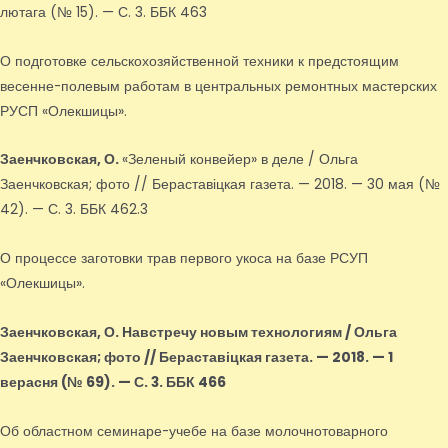
лютага (№ 15). — С. 3. ББК 463
О подготовке сельскохозяйственной техники к предстоящим
весенне-полевым работам в центральных ремонтных мастерских
РУСП «Олекшицы».
Заенчковская, О.
«Зеленый конвейер» в деле / Ольга
Заенчковская; фото // Бераставіцкая газета. — 2018. — 30 мая (№
42). — С. 3. ББК 462.3
О процессе заготовки трав первого укоса на базе РСУП
«Олекшицы».
Заенчковская, О.
Навстречу новым технологиям / Ольга
Заенчковская; фото // Бераставіцкая газета. — 2018. — 1
верасня (№ 69). — С. 3. ББК 466
Об областном семинаре-учебе на базе молочнотоварного