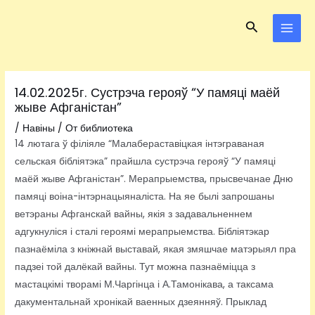
Перейти
Навигация
MAI
Поиск
к
по
MEN
содержимому
записям
14.02.2025г. Сустрэча герояў “У памяці маёй
жыве Афганістан”
/
Навіны
/ От
библиотека
14 лютага ў філіяле “Малабераставіцкая інтэграваная
сельская бібліятэка” прайшла сустрэча герояў “У памяці
маёй жыве Афганістан”. Мерапрыемства, прысвечанае Дню
памяці воіна-інтэрнацыяналіста. На яе былі запрошаны
ветэраны Афганскай вайны, якія з задавальненнем
адгукнуліся і сталі героямі мерапрыемства. Бібліятэкар
пазнаёміла з кніжнай выставай, якая змяшчае матэрыял пра
падзеі той далёкай вайны. Тут можна пазнаёміцца з
мастацкімі творамі М.Чаргінца і А.Тамонікава, а таксама
дакументальнай хронікай ваенных дзеянняў. Прыклад