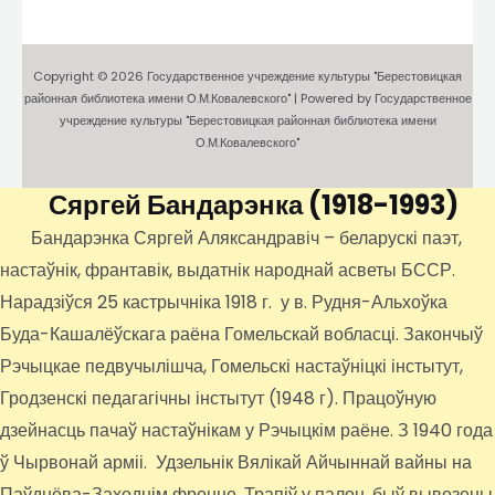
Copyright © 2026 Государственное учреждение культуры "Берестовицкая
районная библиотека имени О.М.Ковалевского" | Powered by Государственное
учреждение культуры "Берестовицкая районная библиотека имени
О.М.Ковалевского"
Сяргей Бандарэнка
(1918-1993)
Бандарэнка Сяргей Аляксандравіч – беларускі паэт,
настаўнік, франтавік, выдатнік народнай асветы БССР.
Нарадзіўся 25 кастрычніка 1918 г. у в. Рудня-Альхоўка
Буда-Кашалёўскага раёна Гомельскай вобласці. Закончыў
Рэчыцкае педвучылішча, Гомельскі настаўніцкі інстытут,
Гродзенскі педагагічны інстытут (1948 г). Працоўную
дзейнасць пачаў настаўнікам у Рэчыцкім раёне. З 1940 года
ў Чырвонай арміі. Удзельнік Вялікай Айчыннай вайны на
Паўднёва-Заходнім фронце. Трапіў у палон, быў вывезены