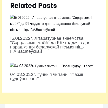
Related Posts
15.01.2022г. Літаратурнае знаёмства
“Сэрца зямлі маёй” да 95-годдзя з дня
нараджэння беларускай пісьменніцы
Г.А.Васілеўскай
04.03.2022г. Гучныя чытанні “Паэзіі
цудоўны свет”