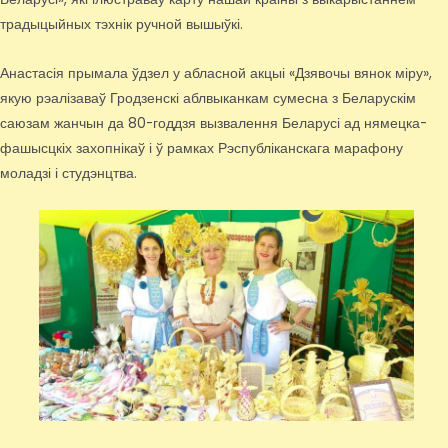
традыцыйных тэхнік ручной вышыўкі.
Анастасія прымала ўдзел у абласной акцыі «Дзявочы вянок міру»,
якую рэалізаваў Гродзенскі аблвыканкам сумесна з Беларускім
саюзам жанчын да 80-годдзя вызвалення Беларусі ад нямецка-
фашысцкіх захопнікаў і ў рамках Рэспубліканскага марафону
моладзі і студэнцтва.