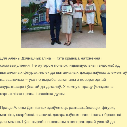
Для Алены Дзянішчык гліна — гэта крыніца натхнення і
самавыяўлення. Яе аўтарскі почырк індывідуальны і вядомы: ад
вытанчаных фігурак лялек да вытанчаных дэкаратыўных элементаў
на званочках – усе яе вырабы выкананы з неверагоднай
акуратнасцю і ўвагай да дэталяў. У кожную працу ўкладзены
карпатлівая праца і часцінка душы.
Працы Алены Дзянішчык здзіўляюць разнастайнасцю: фігуркі,
магніты, скарбонкі, званочкі, дэкаратыўныя пано і нават бразготкі
для малых. І ўсе вырабы выкананы з неверагоднай увагай да