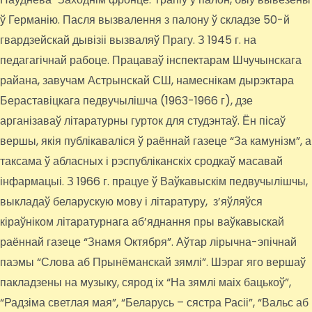
ў Германію. Пасля вызвалення з палону ў складзе 50-й
гвардзейскай дывізіі вызваляў Прагу. З 1945 г. на
педагагічнай рабоце. Працаваў інспектарам Шчучынскага
райана, завучам Астрынскай СШ, намеснікам дырэктара
Бераставіцкага педвучылішча (1963-1966 г), дзе
арганізаваў літаратурны гурток для студэнтаў. Ён пісаў
вершы, якія публікаваліся ў раённай газеце “За камунізм”, а
таксама ў абласных і рэспубліканскіх сродкаў масавай
інфармацыі. З 1966 г. працуе ў Ваўкавыскім педвучылішчы,
выкладаў беларускую мову і літаратуру, з’яўляўся
кіраўніком літаратурнага аб’яднання пры ваўкавыскай
раённай газеце “Знамя Октября”. Аўтар лірычна-эпічнай
паэмы “Слова аб Прынёманскай зямлі”. Шэраг яго вершаў
пакладзены на музыку, сярод іх “На зямлі маіх бацькоў”,
“Радзіма светлая мая”, “Беларусь – сястра Расіі”, “Вальс аб