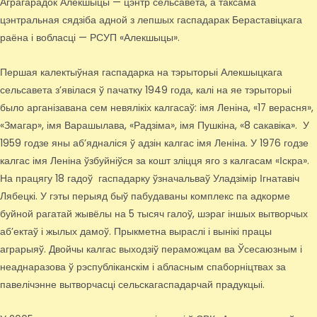
Аграгарадок Алекшыцы — цэнтр сельсавета, а таксама
цэнтральная сядзіба адной з лепшых гаспадарак Бераставіцкага
раёна і вобласці — РСУП «Алекшыцы».
Першая калектыўная гаспадарка на тэрыторыі Алекшыцкага
сельсавета з’явілася ў пачатку 1949 года, калі на яе тэрыторыі
было арганізавана сем невялікіх калгасаў: імя Леніна, «17 верасня»,
«Змагар», імя Варашылава, «Радзіма», імя Пушкіна, «8 сакавіка». У
1959 годзе яны аб’ядналіся ў адзін калгас імя Леніна. У 1976 годзе
калгас імя Леніна ўзбуйніўся за кошт зліцця яго з калгасам «Іскра».
На працягу 18 гадоў гаспадарку ўзначальваў Уладзімір Ігнатавіч
Лябецкі. У гэты перыяд быў пабудаваны комплекс па адкорме
буйной рагатай жывёлы на 5 тысяч галоў, шэраг іншых вытворчых
аб’ектаў і жылых дамоў. Прыкметна выраслі і вынікі працы
аграрыяў. Двойчы калгас выходзіў пераможцам ва Ўсесаюзным і
неаднаразова ў рэспубліканскім і абласным спаборніцтвах за
павелічэнне вытворчасці сельскагаспадарчай прадукцыі.