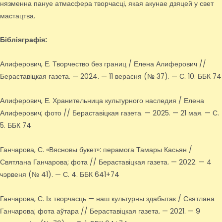
нязменна пануе атмасфера творчасці, якая акунае дзяцей у свет
мастацтва.
Бібліяграфія:
Алиферович, Е. Творчество без границ / Елена Алиферович //
Бераставіцкая газета. — 2024. — 11 верасня (№ 37). — С. 10. ББК 74
Алиферович, Е. Хранительница культурного наследия / Елена
Алиферович; фото // Бераставіцкая газета. — 2025. — 21 мая. — С.
5. ББК 74
Ганчарова, С. «Вясновы букет»: перамога Тамары Касьян /
Святлана Ганчарова; фота // Бераставіцкая газета. — 2022. — 4
чэрвеня (№ 41). — С. 4. ББК 641+74
Ганчарова, С. Іх творчасць — наш культурны здабытак / Святлана
Ганчарова; фота аўтара // Бераставіцкая газета. — 2021. — 9