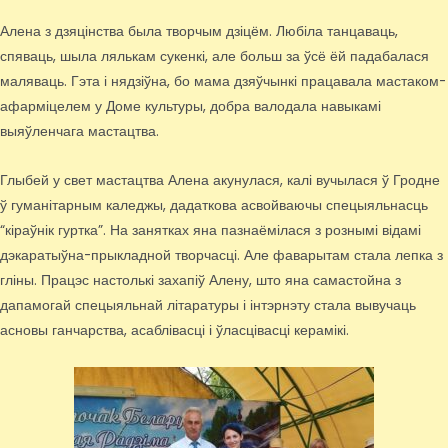
Алена з дзяцінства была творчым дзіцём. Любіла танцаваць,
спяваць, шыла лялькам сукенкі, але больш за ўсё ёй падабалася
маляваць. Гэта і нядзіўна, бо мама дзяўчынкі працавала мастаком-
афарміцелем у Доме культуры, добра валодала навыкамі
выяўленчага мастацтва.
Глыбей у свет мастацтва Алена акунулася, калі вучылася ў Гродне
ў гуманітарным каледжы, дадаткова асвойваючы спецыяльнасць
“кіраўнік гуртка”. На занятках яна пазнаёмілася з рознымі відамі
дэкаратыўна-прыкладной творчасці. Але фаварытам стала лепка з
гліны. Працэс настолькі захапіў Алену, што яна самастойна з
дапамогай спецыяльнай літаратуры і інтэрнэту стала вывучаць
асновы ганчарства, асаблівасці і ўласцівасці керамікі.