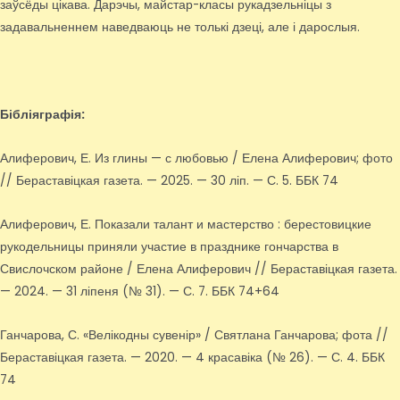
заўсёды цікава. Дарэчы, майстар-класы рукадзельніцы з
задавальненнем наведваюць не толькі дзеці, але і дарослыя.
Бібліяграфія:
Алиферович, Е. Из глины — с любовью / Елена Алиферович; фото
// Бераставіцкая газета. — 2025. — 30 ліп. — С. 5. ББК 74
Алиферович, Е. Показали талант и мастерство : берестовицкие
рукодельницы приняли участие в празднике гончарства в
Свислочском районе / Елена Алиферович // Бераставіцкая газета.
— 2024. — 31 ліпеня (№ 31). — С. 7. ББК 74+64
Ганчарова, С. «Велікодны сувенір» / Святлана Ганчарова; фота //
Бераставіцкая газета. — 2020. — 4 красавіка (№ 26). — С. 4. ББК
74