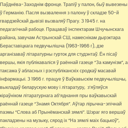
Паўднёва-Заходнім фронце. Трапіў у палон, быў вывезены
ў Германію. Пасля вызвалення з палону ў складзе 50-й
гвардзейскай дывізіі вызваляў Прагу. З 1945 г. на
педагагічнай рабоце. Працаваў інспектарам Шчучынскага
райана, завучам Астрынскай СШ, намеснікам дырэктара
Бераставіцкага педвучылішча (1963-1966 г), дзе
арганізаваў літаратурны гурток для студэнтаў. Ён пісаў
вершы, якія публікаваліся ў раённай газеце “За камунізм”, а
таксама ў абласных і рэспубліканскіх сродкаў масавай
інфармацыі. З 1966 г. працуе ў Ваўкавыскім педвучылішчы,
выкладаў беларускую мову і літаратуру, з’яўляўся
кіраўніком літаратурнага аб’яднання пры ваўкавыскай
раённай газеце “Знамя Октября”. Аўтар лірычна-эпічнай
паэмы “Слова аб Прынёманскай зямлі”. Шэраг яго вершаў
пакладзены на музыку, сярод іх “На зямлі маіх бацькоў”,