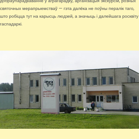
добраўпарадкаванне ў аграгарадку, арганізацыя экскурсій, розных
святочных мерапрыемстваў — гэта далёка не поўны пералік таго,
што робіцца тут на карысць людзей, а значыць і далейшага росквіту
гаспадаркі.