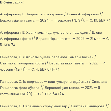
Бібліяграфія:
Алиферович, Е. Творчество без границ / Елена Алиферович //
Бераставіцкая газета. — 2024. — 11 верасня (№ 37). — С. 10. ББК 74
Алиферович, Е. Хранительница культурного наследия / Елена
Алиферович; фото // Бераставіцкая газета. — 2025. — 21 мая. — С.
5. ББК 74
Ганчарова, С. «Вясновы букет»: перамога Тамары Касьян /
Святлана Ганчарова; фота // Бераставіцкая газета. — 2022. — 4
чэрвеня (№ 41). — С. 4. ББК 641+74
Ганчарова, С. Іх творчасць — наш культурны здабытак / Святлана
Ганчарова; фота аўтара // Бераставіцкая газета. — 2021. — 9
кастрычніка (№ 79). — С. 1. ББК 64+74
Ганчарова, С. Саламяных спраў майстар / Святлана Ганчарова //