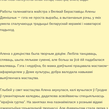
Работы таленавітага майстра з Вялікай Бераставіцы Алены
Дзянішчык — гэта не проста вырабы, а вытанчаныя рэчы, у якіх
умела спалучаюцца традыцыі беларускай керамікі і наватарскі
падыход.
Алена з дзяцінства была творчым дзіцём. Любіла танцаваць,
спяваць, шыла лялькам сукенкі, але больш за ўсё ёй падабалася
маляваць. Гэта і нядзіўна, бо мама дзяўчынкі працавала мастаком-
афарміцелем у Доме культуры, добра валодала навыкамі
выяўленчага мастацтва.
Глыбей у свет мастацтва Алена акунулася, калі вучылася ў Гродне
ў гуманітарным каледжы, дадаткова асвойваючы спецыяльнасць
“кіраўнік гуртка”. На занятках яна пазнаёмілася з рознымі відамі
дэкаратыўна-прыкладной творчасці. Але фаварытам стала лепка з