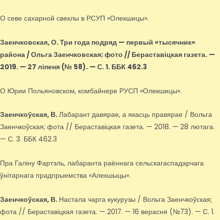
О севе сахарной свеклы в РСУП «Олекшицы».
Заенчковская, О.
Три года подряд — первый «тысячник»
района / Ольга Заенчковская; фото // Бераставіцкая газета. —
2019. — 27 ліпеня (№ 58). — С. 1. ББК 462.3
О Юрии Польяновском, комбайнере РУСП «Олекшицы».
Заенчкоўская, В.
Лабарант давярае, а якасць правярае / Вольга
Заенчкоўская; фота // Бераставіцкая газета. — 2018. — 28 лютага.
— С. 3. ББК 462.3
Пра Галіну Фартэль, лабаранта раённага сельскагаспадарчага
ўнітарнага прадпрыемства «Алекшыцы».
Заенчкоўская, В.
Настала чарга кукурузы / Вольга Заенчкоўская;
фота // Бераставіцкая газета. — 2017. — 16 верасня (№73). — С. 1.