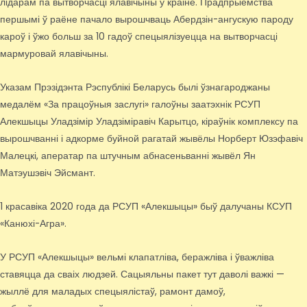
лідарам па вытворчасці ялавічыны ў краіне. Прадпрыемства
першымі ў раёне пачало вырошчваць Абердзін-ангускую пароду
кароў і ўжо больш за 10 гадоў спецыялізуецца на вытворчасці
мармуровай ялавічыны.
Указам Прэзідэнта Рэспублікі Беларусь былі ўзнагароджаны
медалём «За працоўныя заслугі» галоўны заатэхнік РСУП
Алекшыцы Уладзімір Уладзіміравіч Карытцо, кіраўнік комплексу па
вырошчванні і адкорме буйной рагатай жывёлы Норберт Юзэфавіч
Малецкі, аператар па штучным абнасеньванні жывёл Ян
Матэушэвіч Эйсмант.
1 красавіка 2020 года да РСУП «Алекшыцы» быў далучаны КСУП
«Канюхі-Агра».
У РСУП «Алекшыцы» вельмі клапатліва, беражліва і ўважліва
ставяцца да сваіх людзей. Сацыяльны пакет тут даволі важкі —
жыллё для маладых спецыялістаў, рамонт дамоў,