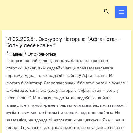
Перейти
Навигация
MAI
Поиск
к
по
MEN
содержимому
записям
14.02.2025г. Экскурс у гісторыю “Афганістан –
боль у лёсе краіны”
/
Навіны
/ От
библиотека
Гісторыя нашай краіны, на жаль, багата на трагічныя
старонкі. Аднак, яны садзейнічаюць праявам масавага
гераізму. Адна з такіх падзей– вайна ў Афганістане. 14
лютага бібліятэкар Старадварэцкай бібліятэкі разам з вучнямі
школы здзейснілі экскурс у гісторыю “Афганістан – боль у
лёсе краіны”. Маладыя салдаты, не ведаўшыя вайны
апынуліся ў чужой краіне з іншым кліматам, іншымі звычкамі і
зусім іншым менталітэтам і метадамі вядзення вайны… Не
завагаліся, не здрадзілі, нягледзячы на цяжкасці. Яны – наш
гонар! З цікавасцю дзеці паглядзелі прэзентацыю аб воінах-