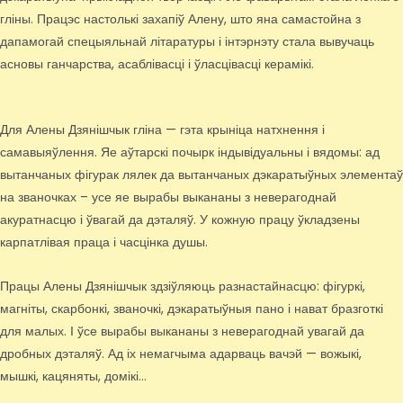
гліны. Працэс настолькі захапіў Алену, што яна самастойна з
дапамогай спецыяльнай літаратуры і інтэрнэту стала вывучаць
асновы ганчарства, асаблівасці і ўласцівасці керамікі.
Для Алены Дзянішчык гліна — гэта крыніца натхнення і
самавыяўлення. Яе аўтарскі почырк індывідуальны і вядомы: ад
вытанчаных фігурак лялек да вытанчаных дэкаратыўных элементаў
на званочках – усе яе вырабы выкананы з неверагоднай
акуратнасцю і ўвагай да дэталяў. У кожную працу ўкладзены
карпатлівая праца і часцінка душы.
Працы Алены Дзянішчык здзіўляюць разнастайнасцю: фігуркі,
магніты, скарбонкі, званочкі, дэкаратыўныя пано і нават бразготкі
для малых. І ўсе вырабы выкананы з неверагоднай увагай да
дробных дэталяў. Ад іх немагчыма адарваць вачэй — вожыкі,
мышкі, кацяняты, домікі…