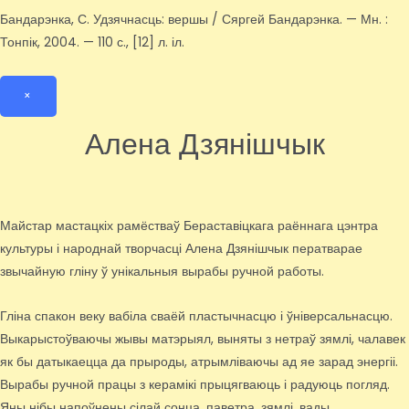
Бандарэнка, С. Удзячнасць: вершы / Сяргей Бандарэнка. — Мн. :
Тонпік, 2004. — 110 с., [12] л. іл.
×
Алена Дзянішчык
Майстар мастацкіх рамёстваў Бераставіцкага раённага цэнтра
культуры і народнай творчасці Алена Дзянішчык ператварае
звычайную гліну ў унікальныя вырабы ручной работы.
Гліна спакон веку вабіла сваёй пластычнасцю і ўніверсальнасцю.
Выкарыстоўваючы жывы матэрыял, выняты з нетраў зямлі, чалавек
як бы датыкаецца да прыроды, атрымліваючы ад яе зарад энергіі.
Вырабы ручной працы з керамікі прыцягваюць і радуюць погляд.
Яны нібы напоўнены сілай сонца, паветра, зямлі, вады.