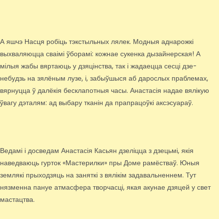
А яшчэ Насця робіць тэкстыльных лялек. Модныя аднарожкі
выхваляюцца сваімі ўборамі: кожнае сукенка дызайнерская! А
мілыя жабы вяртаюць у дзяцінства, так і жадаецца сесці дзе-
небудзь на зялёным лузе, і, забыўшыся аб дарослых праблемах,
вярнуцца ў далёкія бесклапотныя часы. Анастасія надае вялікую
ўвагу дэталям: ад выбару тканін да прапрацоўкі аксэсуараў.
Ведамі і досведам Анастасія Касьян дзеліцца з дзецьмі, якія
наведваюць гурток «Мастерилки» пры Доме рамёстваў. Юныя
землякі прыходзяць на заняткі з вялікім задавальненнем. Тут
нязменна пануе атмасфера творчасці, якая акунае дзяцей у свет
мастацтва.