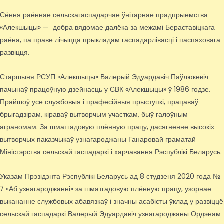
Сёння раённае сельскагаспадарчае ўнітарнае прадпрыемства
«Алекшыцы» — добра вядомае далёка за межамі Бераставіцкага
раёна, па праве лічыцца прыкладам гаспадарлівасці і паспяховага
развіцця.
Старшыня РСУП «Алекшыцы» Валерый Эдуардавіч Паўлюкевіч
пачынаў працоўную дзейнасць у СВК «Алекшыцы» ў 1986 годзе.
Прайшоў усе службовыя і прафесійныя прыступкі, працаваў
брыгадзірам, кіраваў вытворчым участкам, быў галоўным
аграномам. За шматгадовую плённую працу, дасягненне высокіх
вытворчых паказчыкаў узнагароджаны Ганаровай граматай
Міністэрства сельскай гаспадаркі і харчавання Рэспублікі Беларусь.
Указам Прэзідэнта Рэспублікі Беларусь ад 8 студзеня 2020 года №
7 «Аб узнагароджанні» за шматгадовую плённую працу, узорнае
выкананне службовых абавязкаў і значны асабісты ўклад у развіццё
сельскай гаспадаркі Валерый Эдуардавіч узнагароджаны Ордэнам