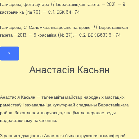
Ганчарова; фота аўтара // Бераставіцкая газета. — 2021. — 9
кастрычніка (№ 79). — С. 1. ББК 64+74
Ганчарова, С. Саломка,гліна,роспіс па дрэве…// Бераставіцкая
газета.—2013. — 6 красавіка (№ 27).— C.2. ББК Б633.6 +74
×
Анастасія Касьян
Анастасія Касьян — таленавіты майстар народных мастацкіх
рамёстваў і захавальніца культурнай спадчыны Бераставіцкага
раёна. Захопленая творчасцю, яна ўмела перадае веды
падрастаючаму пакаленню.
З ранняга дзяцінства Анастасія была акружаная атмасферай