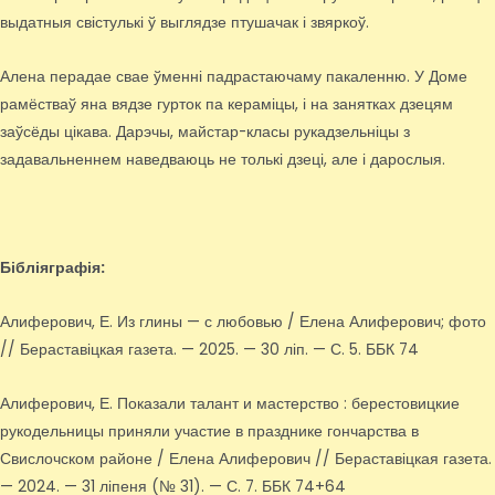
выдатныя свістулькі ў выглядзе птушачак і звяркоў.
Алена перадае свае ўменні падрастаючаму пакаленню. У Доме
рамёстваў яна вядзе гурток па кераміцы, і на занятках дзецям
заўсёды цікава. Дарэчы, майстар-класы рукадзельніцы з
задавальненнем наведваюць не толькі дзеці, але і дарослыя.
Бібліяграфія:
Алиферович, Е. Из глины — с любовью / Елена Алиферович; фото
// Бераставіцкая газета. — 2025. — 30 ліп. — С. 5. ББК 74
Алиферович, Е. Показали талант и мастерство : берестовицкие
рукодельницы приняли участие в празднике гончарства в
Свислочском районе / Елена Алиферович // Бераставіцкая газета.
— 2024. — 31 ліпеня (№ 31). — С. 7. ББК 74+64