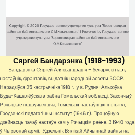
Copyright © 2026 Государственное учреждение культуры "Берестовицкая
районная библиотека имени О.М.Ковалевского" | Powered by Государственное
учреждение культуры "Берестовицкая районная библиотека имени
О.М.Ковалевского"
Сяргей Бандарэнка
(1918-1993)
Бандарэнка Сяргей Аляксандравіч – беларускі паэт,
настаўнік, франтавік, выдатнік народнай асветы БССР.
Нарадзіўся 25 кастрычніка 1918 г. у в. Рудня-Альхоўка
Буда-Кашалёўскага раёна Гомельскай вобласці. Закончыў
Рэчыцкае педвучылішча, Гомельскі настаўніцкі інстытут,
Гродзенскі педагагічны інстытут (1948 г). Працоўную
дзейнасць пачаў настаўнікам у Рэчыцкім раёне. З 1940 года
ў Чырвонай арміі. Удзельнік Вялікай Айчыннай вайны на