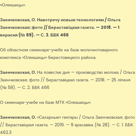
«Олекшицы».
Заенчковская, О.
Навстречу новым технологиям / Ольга
Заенчковская; фото // Бераставіцкая газета. — 2018. — 1
верасня (№ 69). — С. 3. ББК 466
Об областном семинаре-учебе на базе молочнотоварного
комплекса «Олекшицы» Берестовицкого района.
Заенчковская, О.
На повестке дня — производство молока / Ольга
Заенчковская; фото // Бераставіцкая газета. — 2018. — 25 ліпеня
(№ 58). — С. 2. ББК 466
О семенаре-учебе на базе МТК «Олекшицы».
Заенчковская, О.
«Сахарные» гектары / Ольга Заенчковская; фото
// Бераставіцкая газета. — 2019. — 9 красавіка (№ 28). — С. 1. ББК
462.3