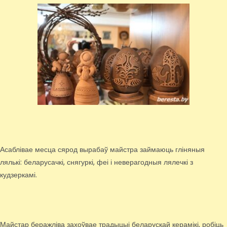
Асаблівае месца сярод вырабаў майстра займаюць гліняныя
лялькі: беларусачкі, снягуркі, феі і неверагодныя лялечкі з
кудзеркамі.
Майстар беражліва захоўвае традыцыі беларускай керамікі, робіць