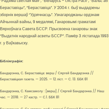
“Радзіма светлая мая”, “Беларусь – сястра Расіі”, “Вальс аб
Бераставіцы”, “Бераставіца”. У 2004 г. быў выдадзены
зборнік вершаў “Удзячнасць”. Узнагароджаны ордэнам
Айчыннай вайны, 9 медалямі, Ганаровымі граматамі
Вярхоўнага Савета БССР. Прысвоена ганаровы знак
“Выдатнік народнай асветы БССР”. Памёр 3 лістапада 1993
г. у Ваўкавыску.
Бібліяграфія:
Бандарэнка, С. Бераставіца: верш / Сяргей Бандарэнка //
Бераставіцкая газета. — 2025. — 12 ліст. — С. 13. ББК 81
Бандарэнка, С. Камсамолу : [верш] / Сяргей Бандарэнка // Наш
час. — 2018. — 27 кастр. — С.1. ББК 81