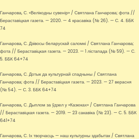
Ганчарова, С. «Велікодны сувенір» / Святлана Ганчарова; фота //
Бераставіцкая газета. — 2020. — 4 красавіка (№ 26). — С. 4. ББК
74
Ганчарова, С. Дзівосы беларускай саломкі / Святлана Ганчарова;
фота // Бераставіцкая газета. — 2023. — 1 лістапада (№ 59). — С.
5. ББК 64+74
Ганчарова, С. Дотык да культурнай спадчыны / Святлана
Ганчарова; фота // Бераставіцкая газета. — 2023. — 27 верасня
(№ 54). — С. 3. ББК 64+74
Ганчарова, С. Дыплом за ўдзел у «Казюках» / Святлана Ганчарова
// Бераставіцкая газета. — 2019. — 23 сакавіка (№ 23). — С. 5. ББК
641+74
Ганчарова, С. Іх творчасць — наш культурны здабытак / Святлана