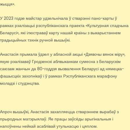
жыцця».
У 2023 годзе майстар удзельнічала ў стварэнні пано-карты ў
рамках рэалізацыі рэспубліканскага праекта «Культурная спадчына
Беларусі», які ілюстраваў карту нашай краіны з выкарыстаннем
традыцыйных тэхнік ручной вышыўкі.
Анастасія прымала ўдзел у абласной акцыі «Дзявочы вянок міру»,
якую рэалізаваў Гродзенскі аблвыканкам сумесна з Беларускім
саюзам жанчын да 80-годдзя вызвалення Беларусі ад нямецка-
фашысцкіх захопнікаў і ў рамках Рэспубліканскага марафону
моладзі і студэнцтва.
Апроч вышыўкі, Анастасія захапляецца стварэннем вырабаў з
прыродных матэрыялаў. Яе працы заўсёды арыгінальныя і
напоўнены нейкай асаблівай утульнасцю і цяплом.