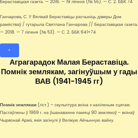
Бераставіцкая газета. — 2016. — 19 ліпеня (№ 55). — С. 2. ББК 74
Ганчарова, С. У Вялікай Бераставіцы расчыніць дзверы Дом
рамёстваў / гутарыла Святлана Ганчарова // Бераставіцкая газета.
— 2018. — 7 ліпеня (№ 53). — С. 2. ББК 641+74
×
Аграгарадок Малая Бераставіца.
Помнік землякам, загінуўшым у гады
ВАВ (1941-1945 гг)
Помнік землякам
(гіст.) – скульптура воіна з нахіленым сцягам.
Пастаўлены ў 1969 г. на ўшанаванне памяці 90 землякоў – воінаў
Чырвонай Арміі, якія загінулі ў Вялікую Айчынную вайну.