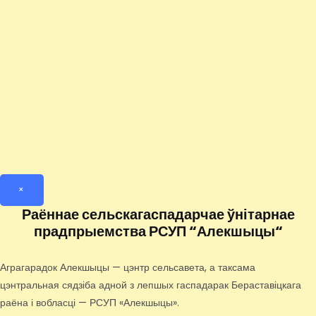
×
Раённае сельскагаспадарчае ўнітарнае
прадпрыемства РСУП “Алекшыцы“
Аграгарадок Алекшыцы — цэнтр сельсавета, а таксама
цэнтральная сядзіба адной з лепшых гаспадарак Бераставіцкага
раёна і вобласці — РСУП «Алекшыцы».