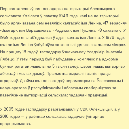
Першая калектыўная гаспадарка на тэрыторыі Алекшыцкага
сельсавета з’явілася ў пачатку 1949 года, калі на яе тэрыторыі
было арганізавана сем невялікіх калгасаў: імя Леніна, «17 верасня»,
«Змагар», імя Варашылава, «Радзіма», імя Пушкіна, «8 сакавіка». У
1959 годзе яны аб’ядналіся ў адзін калгас імя Леніна. У 1976 годзе
калгас імя Леніна ўзбуйніўся за кошт зліцця яго з калгасам «Іскра».
На працягу 18 гадоў гаспадарку ўзначальваў Уладзімір Ігнатавіч
Лябецкі. У гэты перыяд быў пабудаваны комплекс па адкорме
буйной рагатай жывёлы на 5 тысяч галоў, шэраг іншых вытворчых
аб’ектаў і жылых дамоў. Прыкметна выраслі і вынікі працы
аграрыяў. Двойчы калгас выходзіў пераможцам ва Ўсесаюзным і
неаднаразова ў рэспубліканскім і абласным спаборніцтвах за
павелічэнне вытворчасці сельскагаспадарчай прадукцыі.
У 2005 годзе гаспадарку рэарганізавалі ў СВК «Алекшыцы», а ў
2016 годзе — у раённае сельскагаспадарчае ўнітарнае
прадпрыемства.