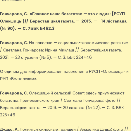
Гончарова, С.
«Главное наше богатство — это люди»
: [РСУП
Олекшицы]
// Бераставіцкая газета. — 2015.
—
14 лістапада
(№ 90).
—
C. 7ББК Б462.3
Гончарова, С.
На повестке — социально-экономическое развитие
/ Светлана Гончарова; Ирина Миклаш // Бераставіцкая газета. —
2021. — 23 студзеня (№ 5). — С. 3. ББК 224+46
О едином дне информирования населения в РУСП «Олекшицы» и
РУП «Белтелеком».
Гончарова, С.
Олекшицкий сельский Совет: здесь приумножают
богатства Принеманского края / Светлана Гончарова; фото //
Бераставіцкая газета. — 2019. — 20 сакавіка (№ 22). — С. 3. ББК
225+46
Дудко, А.
Полнятся силосные траншеи / Анжелика Дудко; фото //