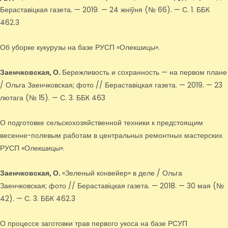
Бераставіцкая газета. — 2019. — 24 жніўня (№ 66). — С. 1. ББК
462.3
Об уборке кукурузы на базе РУСП «Олекшицы».
Заенчковская, О.
Бережливость и сохранность — на первом плане
/ Ольга Заенчковская; фото // Бераставіцкая газета. — 2019. — 23
лютага (№ 15). — С. 3. ББК 463
О подготовке сельскохозяйственной техники к предстоящим
весенне-полевым работам в центральных ремонтных мастерских
РУСП «Олекшицы».
Заенчковская, О.
«Зеленый конвейер» в деле / Ольга
Заенчковская; фото // Бераставіцкая газета. — 2018. — 30 мая (№
42). — С. 3. ББК 462.3
О процессе заготовки трав первого укоса на базе РСУП