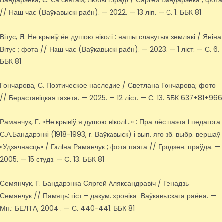
Бандарэнка, С. Са святам, любы горад! / Сяргей Бандарэнка ; фота
// Наш час (Ваўкавыскі раён). — 2022. — 13 ліп. — С. 1. ББК 81
Вітус, Я. Не крывіў ён душою ніколі : нашы славутыя землякі / Яніна
Вітус ; фота // Наш час (Ваўкавыскі раён). — 2023. — 1 ліст. — С. 6.
ББК 81
Гончарова, С. Поэтическое наследие / Светлана Гончарова; фото
// Бераставіцкая газета. — 2025. — 12 ліст. — С. 13. ББК 637+81+966
Раманчук, Г. «Не крывiў я душою нiколi…» : Пра лёс паэта i педагога
С.А.Бандарэнкi (1918-1993, г. Ваўкавыск) i вып. яго зб. выбр. вершаў
«Удзячнасць» / Галiна Раманчук ; фота паэта // Гродзен. праўда. —
2005. — 15 студз. — C. 13. ББК 81
Семянчук, Г. Бандарэнка Сяргей Аляксандравіч / Генадзь
Семянчук // Памяць: гіст – дакум. хроніка Ваўкавыскага раёна. —
Мн.: БЕЛТА, 2004 . — С. 440-441. ББК 81