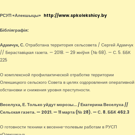
РСУП «Алекшыцы»
http://www.spkolekshicy.by
Бібліяграфія:
Адамчук, С.
Отработана территория сельсовета / Сергей Адамчук
// Бераставіцкая газета. — 2018. — 29 жніўня (№ 68). — С. 5. ББК
225
О комплексной профилактической отработке территории
Олекшицкого сельского Совета в целях оздоровления оперативной
обстановки и снижения уровня преступности.
Веселуха, Е.
Только уйдут морозы… / Екатерина Веселуха //
Сельская газета. — 2021. — 11 марта (№ 28). — С. 8. ББК 462.3
О готовности техники к весенне-полевым работам в РУСП
«Олекшицы».