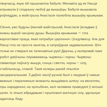
творчасці, якую ёй прышчапіла бабуля. Менавіта ад яе Насця
атрымала ў спадчыну любоў да вышыўцы. Бабуля вышывала
роўняддзю, а майстрыха Анастасія палюбіла вышыўку крыжыкам.
Сёння, ужо будучы ўмелай майстрыхай, Анастасія ўкладвае ў
кожны выраб часцінку душы. Вышыўка крыжыкам — гэта
карпатлівая праца, якая патрабуе цярпення і ўседлівасці. Але для
Насці гэта не проста занятак, а сапраўднае задавальненне. Што
толькі не стваралі яе таленавітыя рукі! Дарэчы, у каляровай гаме
работ дзяўчыны пераважаюць чырвоны і чорны. Чырвоны
сімвалізуе паўнату жыцця, сонца і святло, чорны – сілу,
стабільнасць, спакой. Такія колеры раней лічыліся
засцерагальнымі. З даўніх часоў ручнікі былі з людзьмі ў самыя
важныя і пераломныя моманты жыццёвага шляху: на вяселлях,
пры нараджэнні, на хрэсьбінах, калі чалавека праводзілі ў апошні
шлях. Іх лічылі абрадавымі і прыпісвалі магічную сілу, здольную
адагнаць бяду.