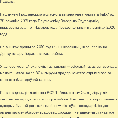
Пашаны.
Рашэннем Гродзенскага абласнога выканаўчага камітэта №157 ад
29 сакавіка 2021 года Паўлюкевічу Валерыю Эдуардавічу
прысвоена званне «Чалавек года Гродзеншчыны» па выніках 2020
года.
Па выніках працы за 2019 год РСУП «Алекшыцы» занесена на
Дошку гонару Бераставіцкага раёна.
У аснове моцнай эканомікі гаспадаркі — эфектыўнасць вытворчасці
малака і мяса. Каля 80% выручкі прадпрыемства атрымлівае за
кошт жывёлагадоўчай галіны.
Па вытворчасці ялавічыны РСУП «Алекшыцы» ўваходзіць у лік
лепшых на ўзроўні вобласці і рэспублікі. Комплекс па вырошчванні і
адкорму буйной рагатай жывёлы — візітоўка гаспадаркі, ён дае
амаль палову абароту грашовых сродкаў і не аднойчы станавіўся