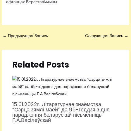
афганцах Бераставіччыны.
←
Предыдущая Запись
Следующая Запись
→
Related Posts
15.01.2022г. Літаратурнае знаёмства
“Сэрца зямлі маёй” да 95-годдзя з дня
нараджэння беларускай пісьменніцы
Г.А.Васілеўскай