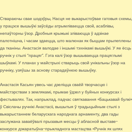
Ствараючы свае шэдэўры, Насця не выкарыстоўвае гатовыя схемы,
у працэсе вышыўкі заўсёды атрымліваецца свой, асаблівы,
непаўторны ўзор. Дробныя крыжыкі зліваюцца ў адзінае
палотнішча, і часам здаецца, што малюнак як быццам прылеплены
да тканіны. Анастасія валодае і іншымі тэхнікамі вышыўкі. У яе ёсць
ручнік у стылі “працяг”. Гэта калі ўзор вышываецца працяглымі
шыўкамі. У планах у майстрыхі стварыць свой унікальны ўзор на
ручніку, узяўшы за аснову старадаўнюю вышыўку.
Анастасія Касьян увесь час дзеліцца сваёй творчасцю і
майстэрствам з землякамі, прымае ўдзел у буйных конкурсах і
фестывалях. Так, напрыклад, падчас святкавання «Бацькавай булкі»
ў Свіслачы ручнікі Анастасіі, вышытыя ў традыцыйным стылі з
выкарыстаннем беларускага народнага арнаменту, два гады
заслужана заваёўвалі прызавыя месцы ў абласной выставе-
конкурсе дэкаратыўна-прыкладнога мастацтва «Ручнік як шлях