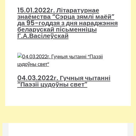
15.01.2022г. Літаратурнае
знаёмства “Сэрца зямлі маёй”
да 95-годдзя з дня нараджэння
беларускай пісьменніцы
Г.А.Васілеўскай
04.03.2022г. Гучныя чытанні
“Паэзіі цудоўны свет”