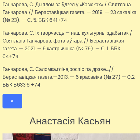
Ганчарова, С. Дыплом за ўдзел у «Казюках» / Святлана
Ганчарова // Бераставіцкая газета. — 2019. — 23 сакавіка
(№ 23). — С. 5. ББК 641+74
Ганчарова, С. Іх творчасць — наш культурны здабытак /
Святлана Ганчарова; фота аўтара // Бераставіцкая
газета. — 2021. — 9 кастрычніка (№ 79). — С. 1. ББК
64+74
Ганчарова, С. Саломка,гліна,роспіс па дрэве…//
Бераставіцкая газета.—2013. — 6 красавіка (№ 27).— C.2.
ББК Б633.6 +74
×
Анастасія Касьян