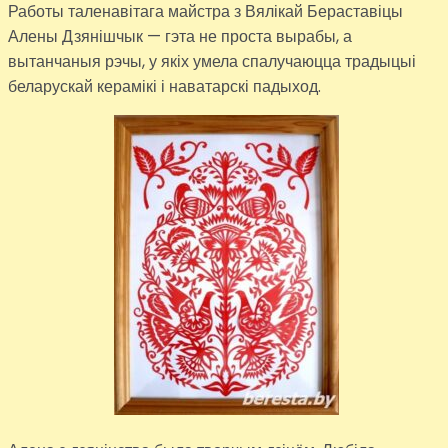
Работы таленавітага майстра з Вялікай Бераставіцы
Алены Дзянішчык — гэта не проста вырабы, а
вытанчаныя рэчы, у якіх умела спалучаюцца традыцыі
беларускай керамікі і наватарскі падыход.