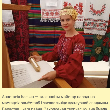
Анастасія Касьян — таленавіты майстар народных
мастацкіх рамёстваў і захавальніца культурнай спадчыны
Бераставіцкага раёна. Захопленая творчасцю, яна ўмела