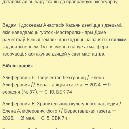
дэталям: ад выбару тканін да прапрацоўкі аксэсуараў.
Ведамі і досведам Анастасія Касьян дзеліцца з дзецьмі,
якія наведваюць гурток «Мастерилки» пры Доме
рамёстваў. Юныя землякі прыходзяць на заняткі з вялікім
задавальненнем. Тут нязменна пануе атмасфера
творчасці, якая акунае дзяцей у свет мастацтва.
Бібліяграфія:
Алиферович, Е. Творчество без границ / Елена
Алиферович // Бераставіцкая газета. — 2024. — 11
верасня (№ 37). — С. 10. ББК 74
Алиферович, Е. Хранительница культурного наследия /
Елена Алиферович; фото // Бераставіцкая газета. —
2025. — 21 мая. — С. 5. ББК 74