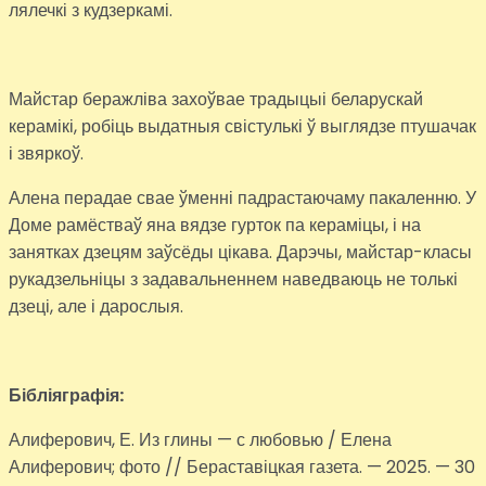
лялечкі з кудзеркамі.
Майстар беражліва захоўвае традыцыі беларускай
керамікі, робіць выдатныя свістулькі ў выглядзе птушачак
і звяркоў.
Алена перадае свае ўменні падрастаючаму пакаленню. У
Доме рамёстваў яна вядзе гурток па кераміцы, і на
занятках дзецям заўсёды цікава. Дарэчы, майстар-класы
рукадзельніцы з задавальненнем наведваюць не толькі
дзеці, але і дарослыя.
Бібліяграфія:
Алиферович, Е. Из глины — с любовью / Елена
Алиферович; фото // Бераставіцкая газета. — 2025. — 30