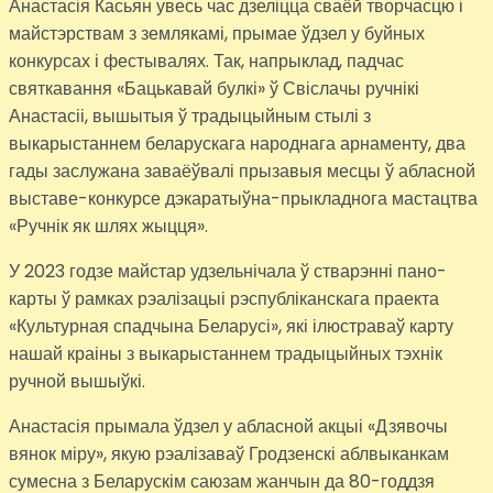
Анастасія Касьян увесь час дзеліцца сваёй творчасцю і
майстэрствам з землякамі, прымае ўдзел у буйных
конкурсах і фестывалях. Так, напрыклад, падчас
святкавання «Бацькавай булкі» ў Свіслачы ручнікі
Анастасіі, вышытыя ў традыцыйным стылі з
выкарыстаннем беларускага народнага арнаменту, два
гады заслужана заваёўвалі прызавыя месцы ў абласной
выставе-конкурсе дэкаратыўна-прыкладнога мастацтва
«Ручнік як шлях жыцця».
У 2023 годзе майстар удзельнічала ў стварэнні пано-
карты ў рамках рэалізацыі рэспубліканскага праекта
«Культурная спадчына Беларусі», які ілюстраваў карту
нашай краіны з выкарыстаннем традыцыйных тэхнік
ручной вышыўкі.
Анастасія прымала ўдзел у абласной акцыі «Дзявочы
вянок міру», якую рэалізаваў Гродзенскі аблвыканкам
сумесна з Беларускім саюзам жанчын да 80-годдзя