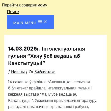
Перейти к содержимому
Поиск
MAIN MENU
14.03.2025г. Інтэлектуальная
гульня “Хачу ўсё ведаць аб
Канстытуцыі”
/
Навіны
/ От
библиотека
14 сакавіка ў філіяле “Алекшыцкая сельская
бібліятэка” прайшла інтэлектуальная гульня і
кніжная выстава “Хачу ўсё ведаць аб
Канстытуцыі”. Удзельнікі прагледзелі літаратуру,
разгадалі тэматычныя крыжаванкі і рэбусы,