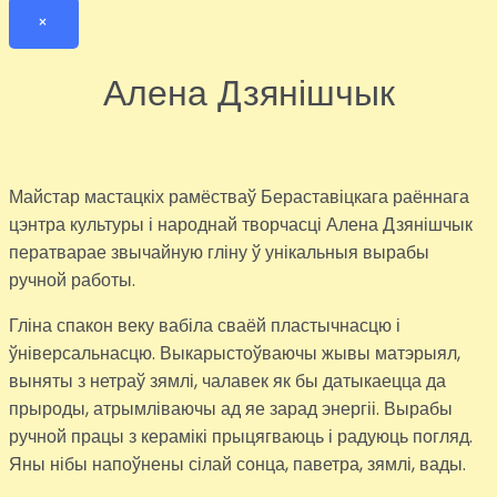
×
Алена Дзянішчык
Майстар мастацкіх рамёстваў Бераставіцкага раённага
цэнтра культуры і народнай творчасці Алена Дзянішчык
ператварае звычайную гліну ў унікальныя вырабы
ручной работы.
Гліна спакон веку вабіла сваёй пластычнасцю і
ўніверсальнасцю. Выкарыстоўваючы жывы матэрыял,
выняты з нетраў зямлі, чалавек як бы датыкаецца да
прыроды, атрымліваючы ад яе зарад энергіі. Вырабы
ручной працы з керамікі прыцягваюць і радуюць погляд.
Яны нібы напоўнены сілай сонца, паветра, зямлі, вады.