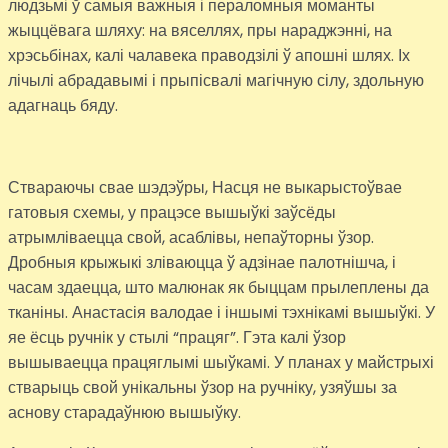
людзьмі ў самыя важныя і пераломныя моманты
жыццёвага шляху: на вяселлях, пры нараджэнні, на
хрэсьбінах, калі чалавека праводзілі ў апошні шлях. Іх
лічылі абрадавымі і прыпісвалі магічную сілу, здольную
адагнаць бяду.
Ствараючы свае шэдэўры, Насця не выкарыстоўвае
гатовыя схемы, у працэсе вышыўкі заўсёды
атрымліваецца свой, асаблівы, непаўторны ўзор.
Дробныя крыжыкі зліваюцца ў адзінае палотнішча, і
часам здаецца, што малюнак як быццам прылеплены да
тканіны. Анастасія валодае і іншымі тэхнікамі вышыўкі. У
яе ёсць ручнік у стылі “працяг”. Гэта калі ўзор
вышываецца працяглымі шыўкамі. У планах у майстрыхі
стварыць свой унікальны ўзор на ручніку, узяўшы за
аснову старадаўнюю вышыўку.