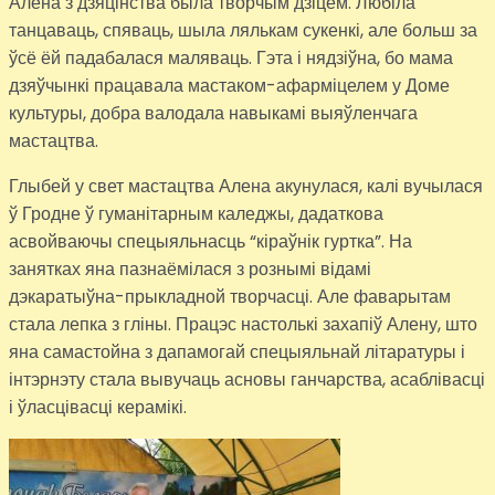
Алена з дзяцінства была творчым дзіцём. Любіла
танцаваць, спяваць, шыла лялькам сукенкі, але больш за
ўсё ёй падабалася маляваць. Гэта і нядзіўна, бо мама
дзяўчынкі працавала мастаком-афарміцелем у Доме
культуры, добра валодала навыкамі выяўленчага
мастацтва.
Глыбей у свет мастацтва Алена акунулася, калі вучылася
ў Гродне ў гуманітарным каледжы, дадаткова
асвойваючы спецыяльнасць “кіраўнік гуртка”. На
занятках яна пазнаёмілася з рознымі відамі
дэкаратыўна-прыкладной творчасці. Але фаварытам
стала лепка з гліны. Працэс настолькі захапіў Алену, што
яна самастойна з дапамогай спецыяльнай літаратуры і
інтэрнэту стала вывучаць асновы ганчарства, асаблівасці
і ўласцівасці керамікі.