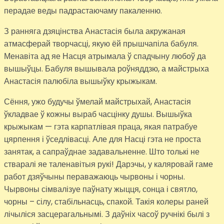
перадае веды падрастаючаму пакаленню.
З ранняга дзяцінства Анастасія была акружаная
атмасферай творчасці, якую ёй прышчапіла бабуля.
Менавіта ад яе Насця атрымала ў спадчыну любоў да
вышыўцы. Бабуля вышывала роўняддзю, а майстрыха
Анастасія палюбіла вышыўку крыжыкам.
Сёння, ужо будучы ўмелай майстрыхай, Анастасія
ўкладвае ў кожны выраб часцінку душы. Вышыўка
крыжыкам — гэта карпатлівая праца, якая патрабуе
цярпення і ўседлівасці. Але для Насці гэта не проста
занятак, а сапраўднае задавальненне. Што толькі не
стваралі яе таленавітыя рукі! Дарэчы, у каляровай гаме
работ дзяўчыны пераважаюць чырвоны і чорны.
Чырвоны сімвалізуе паўнату жыцця, сонца і святло,
чорны – сілу, стабільнасць, спакой. Такія колеры раней
лічыліся засцерагальнымі. З даўніх часоў ручнікі былі з