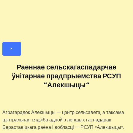
×
Раённае сельскагаспадарчае
ўнітарнае прадпрыемства РСУП
“Алекшыцы“
Аграгарадок Алекшыцы — цэнтр сельсавета, а таксама
цэнтральная сядзіба адной з лепшых гаспадарак
Бераставіцкага раёна і вобласці — РСУП «Алекшыцы».