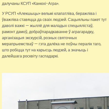
далучаны КСУП «Канюхі-Агра».
У РСУП «Алекшыцы» вельмі клапатліва, беражліва і
ўважліва ставяцца да сваіх людзей. Сацыяльны пакет тут
даволі важкі — жыллё для маладых спецыялістаў,
рамонт дамоў, добраўпарадкаванне ў аграгарадку,
арганізацыя экскурсій, розных святочных
мерапрыемстваў — гэта далёка не поўны пералік таго,
што робіцца тут на карысць людзей, а значыць і
далейшага росквіту гаспадаркі.