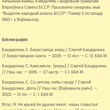
Айчыннай вайны, 9 медалямі, Ганаровымі граматамі
Вярхоўнага Савета БССР. Прысвоена ганаровы знак
“Выдатнік народнай асветы БССР”. Памёр 3 лістапада
1993 г. у Ваўкавыску.
Бібліяграфія:
Бандарэнка, С. Бераставіца: верш / Сяргей Бандарэнка
// Бераставіцкая газета. — 2025. — 12 ліст. — С. 13. ББК 81
Бандарэнка, С. Камсамолу : [верш] / Сяргей Бандарэнка
// Наш час. — 2018. — 27 кастр. — С.1. ББК 81
Бандарэнка, С. Са святам, любы горад! / Сяргей
Бандарэнка ; фота // Наш час (Ваўкавыскі раён). —
2022. — 13 ліп. — С. 1. ББК 81
Вітус, Я. Не крывіў ён душою ніколі : нашы славутыя