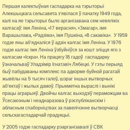
Першая калектыўная гаспадарка на тэрыторыі
Алекшыцкага сельсавета з’явілася ў пачатку 1949 года,
калі на яе тэрыторыі было арганізавана сем невялікіх
калгасаў: імя Леніна, «17 верасня», «Змагар», імя
Варашылава, «Радзіма», імя Пушкіна, «8 сакавіка». У 1959
годзе яны аб’ядналіся ў адзін калгас імя Леніна. У 1976
годзе калгас імя Леніна ўзбуйніўся за кошт зліцця яго з
калгасам «Іскра». На працягу 18 гадоў гаспадарку
ўзначальваў Уладзімір Ігнатавіч Лябецкі. У гэты перыяд
быў пабудаваны комплекс па адкорме буйной рагатай
жывёлы на 5 тысяч галоў, шэраг іншых вытворчых
аб’ектаў і жылых дамоў. Прыкметна выраслі і вынікі
працы аграрыяў. Двойчы калгас выходзіў пераможцам ва
Ўсесаюзным і неаднаразова ў рэспубліканскім і
абласным спаборніцтвах за павелічэнне вытворчасці
сельскагаспадарчай прадукцыі.
У 2005 годзе гаспадарку рэарганізавалі ў СВК