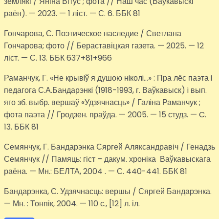
землякі / Яніна Вітус ; фота // Наш час (Ваўкавыскі
раён). — 2023. — 1 ліст. — С. 6. ББК 81
Гончарова, С. Поэтическое наследие / Светлана
Гончарова; фото // Бераставіцкая газета. — 2025. — 12
ліст. — С. 13. ББК 637+81+966
Раманчук, Г. «Не крывiў я душою нiколi…» : Пра лёс паэта i
педагога С.А.Бандарэнкi (1918-1993, г. Ваўкавыск) i вып.
яго зб. выбр. вершаў «Удзячнасць» / Галiна Раманчук ;
фота паэта // Гродзен. праўда. — 2005. — 15 студз. — C.
13. ББК 81
Семянчук, Г. Бандарэнка Сяргей Аляксандравіч / Генадзь
Семянчук // Памяць: гіст – дакум. хроніка Ваўкавыскага
раёна. — Мн.: БЕЛТА, 2004 . — С. 440-441. ББК 81
Бандарэнка, С. Удзячнасць: вершы / Сяргей Бандарэнка.
— Мн. : Тонпік, 2004. — 110 с., [12] л. іл.