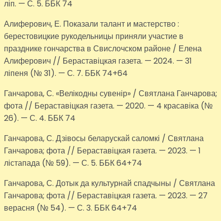
ліп. — С. 5. ББК 74
Алиферович, Е. Показали талант и мастерство :
берестовицкие рукодельницы приняли участие в
празднике гончарства в Свислочском районе / Елена
Алиферович // Бераставіцкая газета. — 2024. — 31
ліпеня (№ 31). — С. 7. ББК 74+64
Ганчарова, С. «Велікодны сувенір» / Святлана Ганчарова;
фота // Бераставіцкая газета. — 2020. — 4 красавіка (№
26). — С. 4. ББК 74
Ганчарова, С. Дзівосы беларускай саломкі / Святлана
Ганчарова; фота // Бераставіцкая газета. — 2023. — 1
лістапада (№ 59). — С. 5. ББК 64+74
Ганчарова, С. Дотык да культурнай спадчыны / Святлана
Ганчарова; фота // Бераставіцкая газета. — 2023. — 27
верасня (№ 54). — С. 3. ББК 64+74