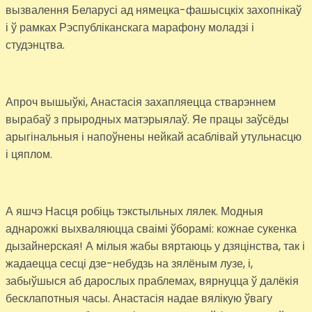
вызвалення Беларусі ад нямецка-фашысцкіх захопнікаў
і ў рамках Рэспубліканскага марафону моладзі і
студэнцтва.
Апроч вышыўкі, Анастасія захапляецца стварэннем
вырабаў з прыродных матэрыялаў. Яе працы заўсёды
арыгінальныя і напоўнены нейкай асаблівай утульнасцю
і цяплом.
А яшчэ Насця робіць тэкстыльных лялек. Модныя
аднарожкі выхваляюцца сваімі ўборамі: кожнае сукенка
дызайнерская! А мілыя жабы вяртаюць у дзяцінства, так і
жадаецца сесці дзе-небудзь на зялёным лузе, і,
забыўшыся аб дарослых праблемах, вярнуцца ў далёкія
бесклапотныя часы. Анастасія надае вялікую ўвагу