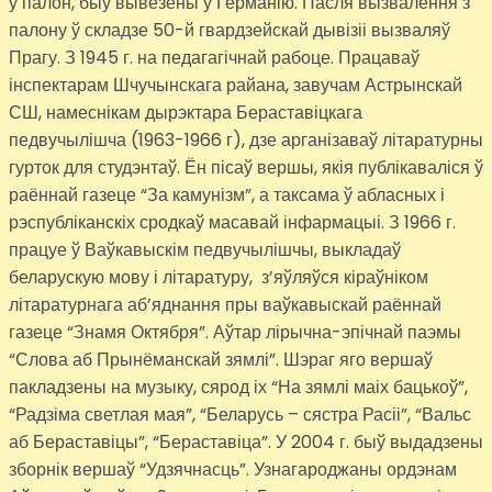
у палон, быў вывезены ў Германію. Пасля вызвалення з
палону ў складзе 50-й гвардзейскай дывізіі вызваляў
Прагу. З 1945 г. на педагагічнай рабоце. Працаваў
інспектарам Шчучынскага райана, завучам Астрынскай
СШ, намеснікам дырэктара Бераставіцкага
педвучылішча (1963-1966 г), дзе арганізаваў літаратурны
гурток для студэнтаў. Ён пісаў вершы, якія публікаваліся ў
раённай газеце “За камунізм”, а таксама ў абласных і
рэспубліканскіх сродкаў масавай інфармацыі. З 1966 г.
працуе ў Ваўкавыскім педвучылішчы, выкладаў
беларускую мову і літаратуру, з’яўляўся кіраўніком
літаратурнага аб’яднання пры ваўкавыскай раённай
газеце “Знамя Октября”. Аўтар лірычна-эпічнай паэмы
“Слова аб Прынёманскай зямлі”. Шэраг яго вершаў
пакладзены на музыку, сярод іх “На зямлі маіх бацькоў”,
“Радзіма светлая мая”, “Беларусь – сястра Расіі”, “Вальс
аб Бераставіцы”, “Бераставіца”. У 2004 г. быў выдадзены
зборнік вершаў “Удзячнасць”. Узнагароджаны ордэнам