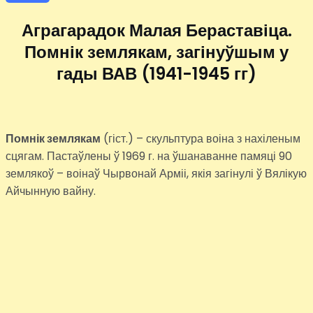
Аграгарадок Малая Бераставіца.
Помнік землякам, загінуўшым у
гады ВАВ (1941-1945 гг)
Помнік землякам
(гіст.) – скульптура воіна з нахіленым
сцягам. Пастаўлены ў 1969 г. на ўшанаванне памяці 90
землякоў – воінаў Чырвонай Арміі, якія загінулі ў Вялікую
Айчынную вайну.