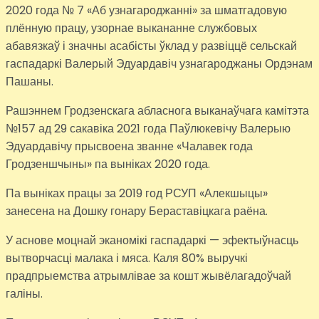
2020 года № 7 «Аб узнагароджанні» за шматгадовую
плённую працу, узорнае выкананне службовых
абавязкаў і значны асабісты ўклад у развіццё сельскай
гаспадаркі Валерый Эдуардавіч узнагароджаны Ордэнам
Пашаны.
Рашэннем Гродзенскага абласнога выканаўчага камітэта
№157 ад 29 сакавіка 2021 года Паўлюкевічу Валерыю
Эдуардавічу прысвоена званне «Чалавек года
Гродзеншчыны» па выніках 2020 года.
Па выніках працы за 2019 год РСУП «Алекшыцы»
занесена на Дошку гонару Бераставіцкага раёна.
У аснове моцнай эканомікі гаспадаркі — эфектыўнасць
вытворчасці малака і мяса. Каля 80% выручкі
прадпрыемства атрымлівае за кошт жывёлагадоўчай
галіны.