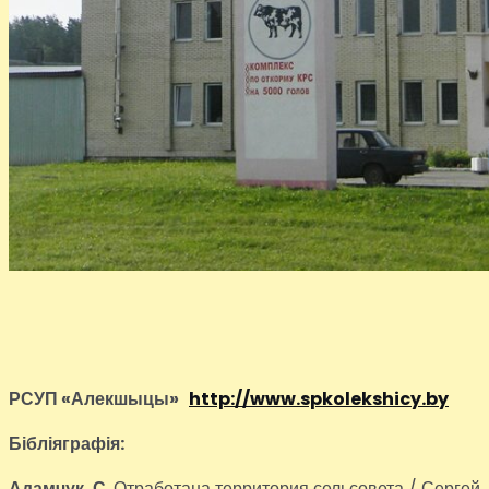
РСУП «Алекшыцы»
http://www.spkolekshicy.by
Бібліяграфія:
Адамчук, С.
Отработана территория сельсовета / Сергей