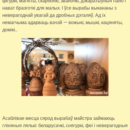
фігуркі, магніты, скарбонкі, званочкі, дэкаратыўныя пано і
нават бразготкі для малых. І ўсе вырабы выкананы з
неверагоднай увагай да дробных дэталяў. Ад іх
немагчыма адарваць вачэй — вожыкі, мышкі, кацяняты,
домікі…
Асаблівае месца сярод вырабаў майстра займаюць
гліняныя лялькі: беларусачкі, снягуркі, феі і неверагодныя