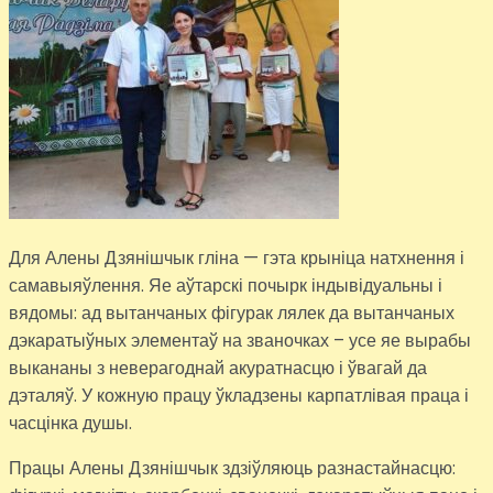
Для Алены Дзянішчык гліна — гэта крыніца натхнення і
самавыяўлення. Яе аўтарскі почырк індывідуальны і
вядомы: ад вытанчаных фігурак лялек да вытанчаных
дэкаратыўных элементаў на званочках – усе яе вырабы
выкананы з неверагоднай акуратнасцю і ўвагай да
дэталяў. У кожную працу ўкладзены карпатлівая праца і
часцінка душы.
Працы Алены Дзянішчык здзіўляюць разнастайнасцю: