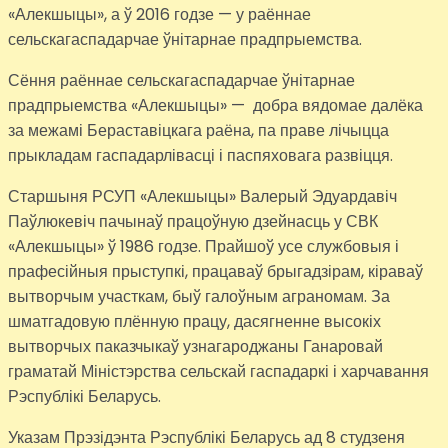
«Алекшыцы», а ў 2016 годзе — у раённае
сельскагаспадарчае ўнітарнае прадпрыемства.
Сёння раённае сельскагаспадарчае ўнітарнае
прадпрыемства «Алекшыцы» — добра вядомае далёка
за межамі Бераставіцкага раёна, па праве лічыцца
прыкладам гаспадарлівасці і паспяховага развіцця.
Старшыня РСУП «Алекшыцы» Валерый Эдуардавіч
Паўлюкевіч пачынаў працоўную дзейнасць у СВК
«Алекшыцы» ў 1986 годзе. Прайшоў усе службовыя і
прафесійныя прыступкі, працаваў брыгадзірам, кіраваў
вытворчым участкам, быў галоўным аграномам. За
шматгадовую плённую працу, дасягненне высокіх
вытворчых паказчыкаў узнагароджаны Ганаровай
граматай Міністэрства сельскай гаспадаркі і харчавання
Рэспублікі Беларусь.
Указам Прэзідэнта Рэспублікі Беларусь ад 8 студзеня