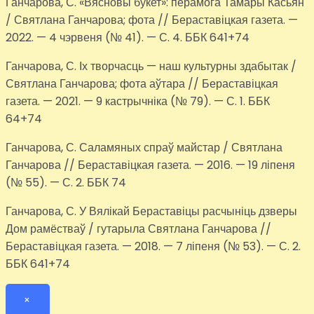
Ганчарова, С. «Вясновы букет»: перамога Тамары Касьян
/ Святлана Ганчарова; фота // Бераставіцкая газета. —
2022. — 4 чэрвеня (№ 41). — С. 4. ББК 641+74
Ганчарова, С. Іх творчасць — наш культурны здабытак /
Святлана Ганчарова; фота аўтара // Бераставіцкая
газета. — 2021. — 9 кастрычніка (№ 79). — С. 1. ББК
64+74
Ганчарова, С. Саламяных спраў майстар / Святлана
Ганчарова // Бераставіцкая газета. — 2016. — 19 ліпеня
(№ 55). — С. 2. ББК 74
Ганчарова, С. У Вялікай Бераставіцы расчыніць дзверы
Дом рамёстваў / гутарыла Святлана Ганчарова //
Бераставіцкая газета. — 2018. — 7 ліпеня (№ 53). — С. 2.
ББК 641+74
×