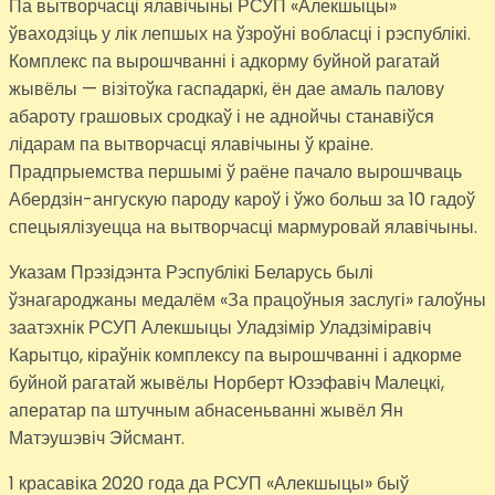
Па вытворчасці ялавічыны РСУП «Алекшыцы»
ўваходзіць у лік лепшых на ўзроўні вобласці і рэспублікі.
Комплекс па вырошчванні і адкорму буйной рагатай
жывёлы — візітоўка гаспадаркі, ён дае амаль палову
абароту грашовых сродкаў і не аднойчы станавіўся
лідарам па вытворчасці ялавічыны ў краіне.
Прадпрыемства першымі ў раёне пачало вырошчваць
Абердзін-ангускую пароду кароў і ўжо больш за 10 гадоў
спецыялізуецца на вытворчасці мармуровай ялавічыны.
Указам Прэзідэнта Рэспублікі Беларусь былі
ўзнагароджаны медалём «За працоўныя заслугі» галоўны
заатэхнік РСУП Алекшыцы Уладзімір Уладзіміравіч
Карытцо, кіраўнік комплексу па вырошчванні і адкорме
буйной рагатай жывёлы Норберт Юзэфавіч Малецкі,
аператар па штучным абнасеньванні жывёл Ян
Матэушэвіч Эйсмант.
1 красавіка 2020 года да РСУП «Алекшыцы» быў