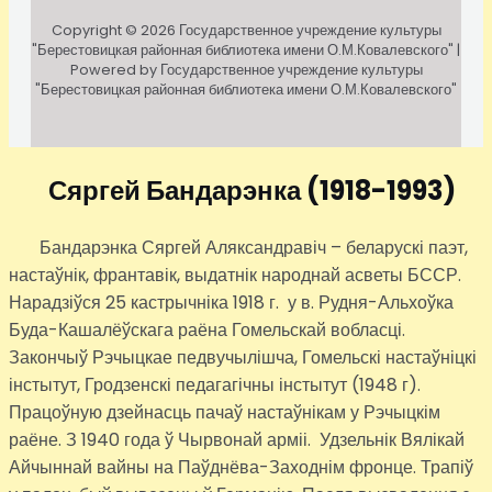
Copyright © 2026 Государственное учреждение культуры
"Берестовицкая районная библиотека имени О.М.Ковалевского" |
Powered by Государственное учреждение культуры
"Берестовицкая районная библиотека имени О.М.Ковалевского"
Сяргей Бандарэнка
(1918-1993)
Бандарэнка Сяргей Аляксандравіч – беларускі паэт,
настаўнік, франтавік, выдатнік народнай асветы БССР.
Нарадзіўся 25 кастрычніка 1918 г. у в. Рудня-Альхоўка
Буда-Кашалёўскага раёна Гомельскай вобласці.
Закончыў Рэчыцкае педвучылішча, Гомельскі настаўніцкі
інстытут, Гродзенскі педагагічны інстытут (1948 г).
Працоўную дзейнасць пачаў настаўнікам у Рэчыцкім
раёне. З 1940 года ў Чырвонай арміі. Удзельнік Вялікай
Айчыннай вайны на Паўднёва-Заходнім фронце. Трапіў