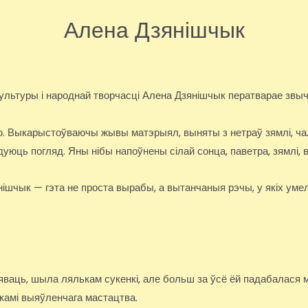
Алена Дзянішчык
культуры і народнай творчасці Алена Дзянішчык ператварае звы
цю. Выкарыстоўваючы жывы матэрыял, выняты з нетраў зямлі, ч
дуюць погляд. Яны нібы напоўнены сілай сонца, паветра, зямлі, 
ішчык — гэта не проста вырабы, а вытанчаныя рэчы, у якіх умел
яваць, шыла лялькам сукенкі, але больш за ўсё ёй падабалася м
амі выяўленчага мастацтва.