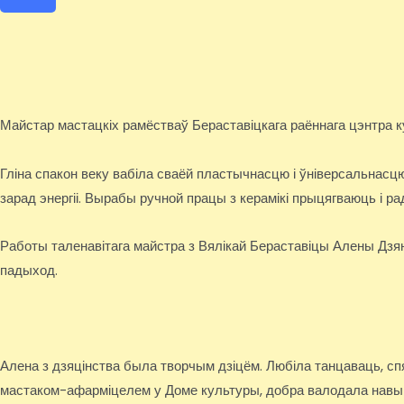
Майстар мастацкіх рамёстваў Бераставіцкага раённага цэнтра 
Гліна спакон веку вабіла сваёй пластычнасцю і ўніверсальнас
зарад энергіі. Вырабы ручной працы з керамікі прыцягваюць і ра
Работы таленавітага майстра з Вялікай Бераставіцы Алены Дзян
падыход.
Алена з дзяцінства была творчым дзіцём. Любіла танцаваць, сп
мастаком-афарміцелем у Доме культуры, добра валодала навык