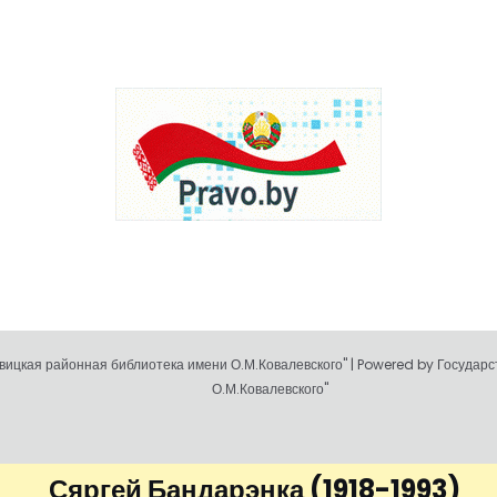
ицкая районная библиотека имени О.М.Ковалевского" | Powered by Государ
О.М.Ковалевского"
Сяргей Бандарэнка
(1918-1993)