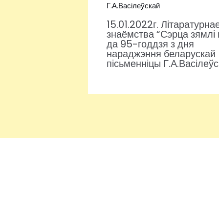
15.01.2022г. Літаратурна
знаёмства “Сэрца зямлі
да 95-годдзя з дня
нараджэння беларускай
пісьменніцы Г.А.Васілеў