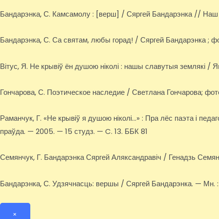
Бандарэнка, С. Камсамолу : [верш] / Сяргей Бандарэнка // Наш ч
Бандарэнка, С. Са святам, любы горад! / Сяргей Бандарэнка ; фот
Вітус, Я. Не крывіў ён душою ніколі : нашы славутыя землякі / Ян
Гончарова, С. Поэтическое наследие / Светлана Гончарова; фото
Раманчук, Г. «Не крывiў я душою нiколi…» : Пра лёс паэта i педаг
праўда. — 2005. — 15 студз. — C. 13. ББК 81
Семянчук, Г. Бандарэнка Сяргей Аляксандравіч / Генадзь Семянч
Бандарэнка, С. Удзячнасць: вершы / Сяргей Бандарэнка. — Мн. : Тон
×