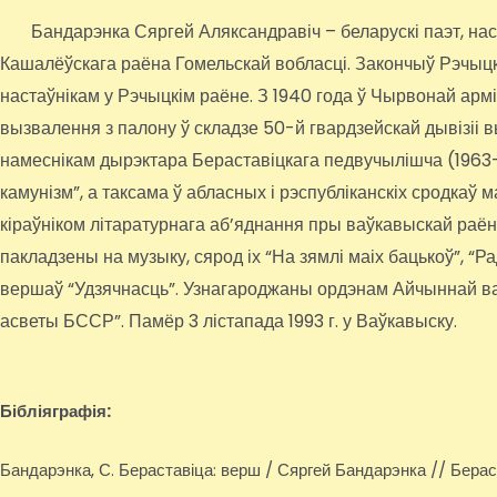
Бандарэнка Сяргей Аляксандравіч – беларускі паэт, настаў
Кашалёўскага раёна Гомельскай вобласці. Закончыў Рэчыцкае
настаўнікам у Рэчыцкім раёне. З 1940 года ў Чырвонай арм
вызвалення з палону ў складзе 50-й гвардзейскай дывізіі 
намеснікам дырэктара Бераставіцкага педвучылішча (1963-19
камунізм”, а таксама ў абласных і рэспубліканскіх сродкаў
кіраўніком літаратурнага аб’яднання пры ваўкавыскай раё
пакладзены на музыку, сярод іх “На зямлі маіх бацькоў”, “Р
вершаў “Удзячнасць”. Узнагароджаны ордэнам Айчыннай ва
асветы БССР”. Памёр 3 лістапада 1993 г. у Ваўкавыску.
Бібліяграфія:
Бандарэнка, С. Бераставіца: верш / Сяргей Бандарэнка // Бераста