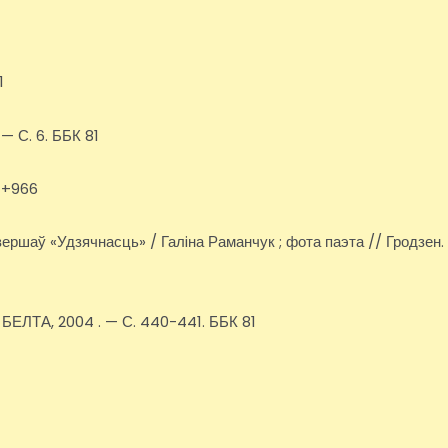
1
 — С. 6. ББК 81
81+966
. вершаў «Удзячнасць» / Галiна Раманчук ; фота паэта // Гродзен.
: БЕЛТА, 2004 . — С. 440-441. ББК 81