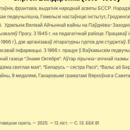
нік, франтавік, выдатнік народнай асветы БССР. Нарадзіўс
 педвучылішча, Гомельскі настаўніцкі інстытут, Гродзенскі
іі. Удзельнік Вялікай Айчыннай вайны на Паўднёва-Заходні
вызваляў Прагу. З 1945 г. на педагагічнай рабоце. Працава
66 г), дзе арганізаваў літаратурны гурток для студэнтаў. Ё
 масавай інфармацыі. З 1966 г. працуе ў Ваўкавыскім педвуч
ннай газеце “Знамя Октября”. Аўтар лірычна-эпічнай паэмы
адзіма светлая мая”, “Беларусь – сястра Расіі”, “Вальс аб Б
йны, 9 медалямі, Ганаровымі граматамі Вярхоўнага Савет
віцкая газета. — 2025. — 12 ліст. — С. 13. ББК 81