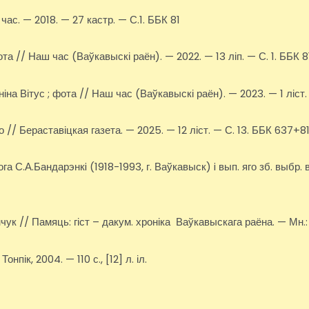
ас. — 2018. — 27 кастр. — С.1. ББК 81
а // Наш час (Ваўкавыскі раён). — 2022. — 13 ліп. — С. 1. ББК 8
іна Вітус ; фота // Наш час (Ваўкавыскі раён). — 2023. — 1 ліст.
 // Бераставіцкая газета. — 2025. — 12 ліст. — С. 13. ББК 637+
ога С.А.Бандарэнкi (1918-1993, г. Ваўкавыск) i вып. яго зб. выбр
ук // Памяць: гіст – дакум. хроніка Ваўкавыскага раёна. — Мн.
пік, 2004. — 110 с., [12] л. іл.