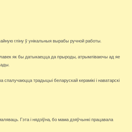
чайную гліну ў унікальныя вырабы ручной работы.
алавек як бы датыкаецца да прыроды, атрымліваючы ад яе
вады.
а спалучаюцца традыцыі беларускай керамікі і наватарскі
аляваць. Гэта і нядзіўна, бо мама дзяўчынкі працавала