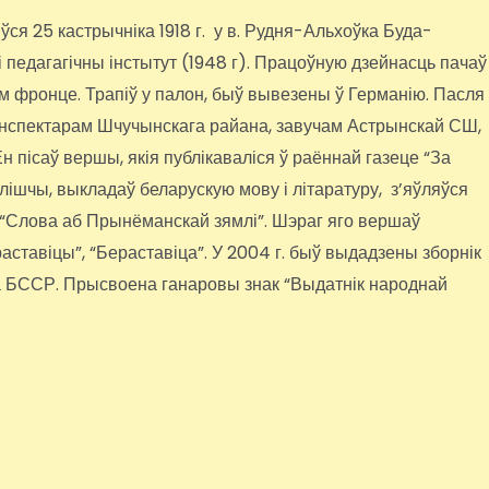
я 25 кастрычніка 1918 г. у в. Рудня-Альхоўка Буда-
 педагагічны інстытут (1948 г). Працоўную дзейнасць пачаў
м фронце. Трапіў у палон, быў вывезены ў Германію. Пасля
ў інспектарам Шчучынскага райана, завучам Астрынскай СШ,
н пісаў вершы, якія публікаваліся ў раённай газеце “За
ылішчы, выкладаў беларускую мову і літаратуру, з’яўляўся
 “Слова аб Прынёманскай зямлі”. Шэраг яго вершаў
ераставіцы”, “Бераставіца”. У 2004 г. быў выдадзены зборнік
а БССР. Прысвоена ганаровы знак “Выдатнік народнай