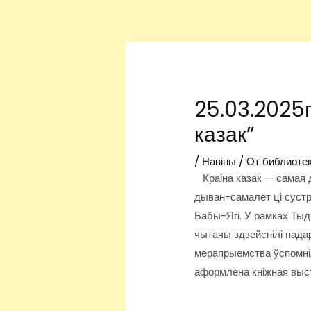
Перейти
Навигация
к
по
содержимому
записям
25.03.2025г
казак”
/
Навіны
/ От
библиоте
Краіна казак — самая дз
дыван-самалёт ці сустр
Бабы-Ягі. У рамках Тыдн
чытачы здзейснілі падар
мерапрыемства ўспомніл
аформлена кніжная выст