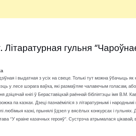
. Літаратурная гульня “Чароўна
ка
іўная і выдатная з усіх на свеце. Толькі тут можна ўбачыць як
эць у лесе шэрага ваўка, які размаўляе чалавечым голасам, або
я дзіцячай кнігі ў Бераставіцкай раённай бібліятэцы імя В.М. К
ожжа па казках. Дзеці пазнаёміліся з літаратурнымі і народнымі к
і любімыя казкі, прынялі ўдзел у вясёлых конкурсах і гульнях
ава “У краіне казачных герояў”. Сустрэча атрымалася цікавай, 