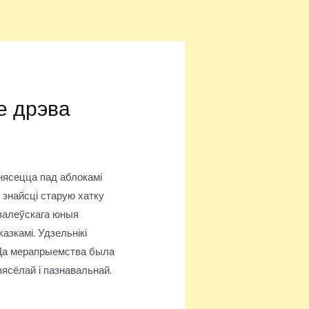
е дрэва
 нясецца пад аблокамі
 знайсці старую хатку
авалеўскага юныя
азкамі. Удзельнікі
. Да мерапрыемства была
вясёлай і пазнавальнай.