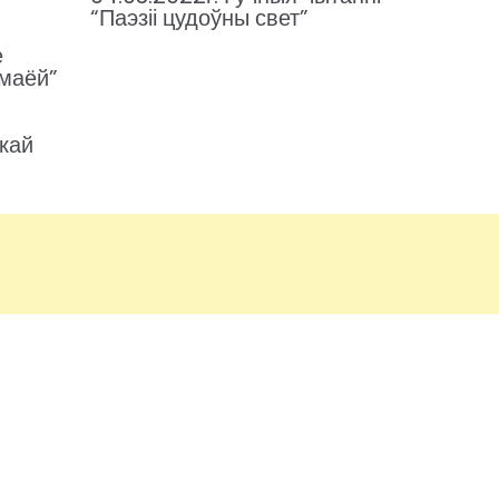
“Паэзіі цудоўны свет”
е
 маёй”
скай