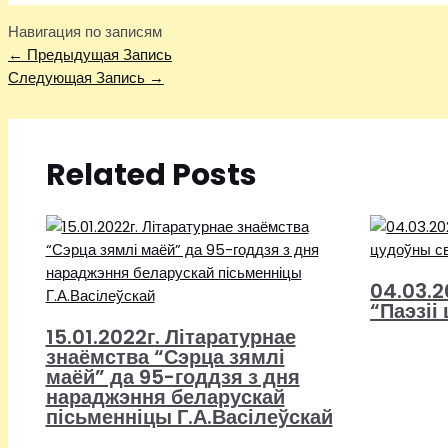
Навигация по записям
←
Предыдущая Запись
Следующая Запись
→
Related Posts
04.03.2
“Паэзіі
15.01.2022г. Літаратурнае
знаёмства “Сэрца зямлі
маёй” да 95-годдзя з дня
нараджэння беларускай
пісьменніцы Г.А.Васілеўскай