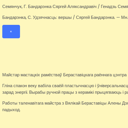
Семянчук, Г. Бандарэнка Сяргей Аляксандравіч / Генадзь Семян
Бандарэнка, С. Удзячнасць: вершы / Сяргей Бандарэнка. — Мн. : То
×
Майстар мастацкіх рамёстваў Бераставіцкага раённага цэнтра
Гліна спакон веку вабіла сваёй пластычнасцю і ўніверсальна
зарад энергіі. Вырабы ручной працы з керамікі прыцягваюць і р
Работы таленавітага майстра з Вялікай Бераставіцы Алены Дзя
падыход.