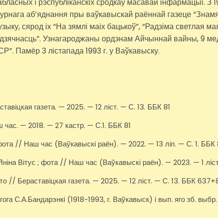
ў абласных і рэспубліканскіх сродкаў масавай інфармацыі. З
ратурнага аб’яднання пры ваўкавыскай раённай газеце “Знам
у, сярод іх “На зямлі маіх бацькоў”, “Радзіма светлая мая”
“Удзячнасць”. Узнагароджаны ордэнам Айчыннай вайны, 9 м
. Памёр 3 лістапада 1993 г. у Ваўкавыску.
авіцкая газета. — 2025. — 12 ліст. — С. 13. ББК 81
час. — 2018. — 27 кастр. — С.1. ББК 81
та // Наш час (Ваўкавыскі раён). — 2022. — 13 ліп. — С. 1. ББК 
ніна Вітус ; фота // Наш час (Ваўкавыскі раён). — 2023. — 1 ліст
о // Бераставіцкая газета. — 2025. — 12 ліст. — С. 13. ББК 637
гога С.А.Бандарэнкi (1918-1993, г. Ваўкавыск) i вып. яго зб. выб