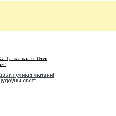
022г. Гучныя чытанні
 цудоўны свет”