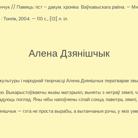
чук // Памяць: гіст – дакум. хроніка Ваўкавыскага раёна. — Мн
нпік, 2004. — 110 с., [12] л. іл.
Алена Дзянішчык
 культуры і народнай творчасці Алена Дзянішчык ператварае зв
сцю. Выкарыстоўваючы жывы матэрыял, выняты з нетраў зямлі, 
адуюць погляд. Яны нібы напоўнены сілай сонца, паветра, зямлі,
нішчык — гэта не проста вырабы, а вытанчаныя рэчы, у якіх уме