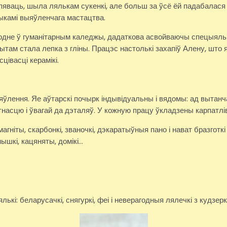
пяваць, шыла лялькам сукенкі, але больш за ўсё ёй падабалася 
камі выяўленчага мастацтва.
одне ў гуманітарным каледжы, дадаткова асвойваючы спецыяльнас
там стала лепка з гліны. Працэс настолькі захапіў Алену, што 
цівасці керамікі.
ыяўлення. Яе аўтарскі почырк індывідуальны і вядомы: ад выта
насцю і ўвагай да дэталяў. У кожную працу ўкладзены карпатлів
гніты, скарбонкі, званочкі, дэкаратыўныя пано і нават бразготк
ышкі, кацяняты, домікі…
і: беларусачкі, снягуркі, феі і неверагодныя лялечкі з кудзерк