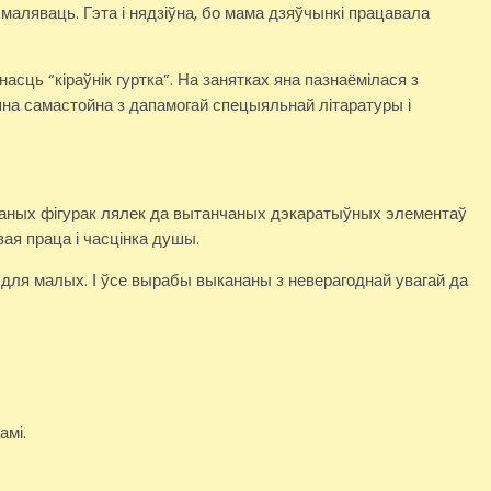
маляваць. Гэта і нядзіўна, бо мама дзяўчынкі працавала
ць “кіраўнік гуртка”. На занятках яна пазнаёмілася з
яна самастойна з дапамогай спецыяльнай літаратуры і
нчаных фігурак лялек да вытанчаных дэкаратыўных элементаў
ая праца і часцінка душы.
і для малых. І ўсе вырабы выкананы з неверагоднай увагай да
амі.