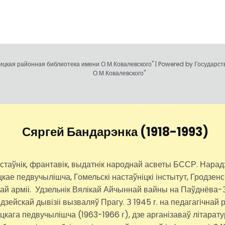
цкая районная библиотека имени О.М.Ковалевского" | Powered by Государс
О.М.Ковалевского"
Сяргей Бандарэнка
(1918-1993)
ўнік, франтавік, выдатнік народнай асветы БССР. Нарадзіў
е педвучылішча, Гомельскі настаўніцкі інстытут, Гродзенск
най арміі. Удзельнік Вялікай Айчыннай вайны на Паўднёва-
дзейскай дывізіі вызваляў Прагу. З 1945 г. на педагагічна
ага педвучылішча (1963-1966 г), дзе арганізаваў літаратур