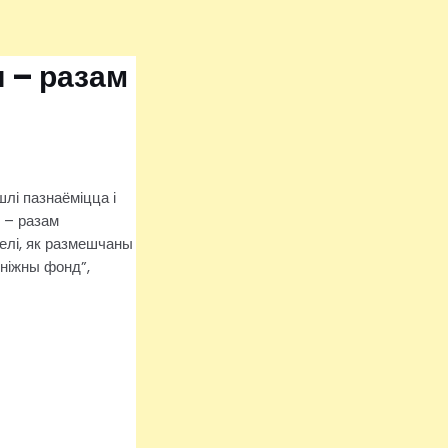
я – разам
шлі пазнаёміцца і
я – разам
елі, як размешчаны
кніжны фонд”,