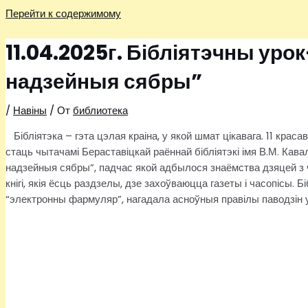
Перейти к содержимому
11.04.2025г. Бібліятэчны урок
надзейныя сябры”
/
Навіны
/ От
библиотека
Бібліятэка – гэта цэлая краіна, у якой шмат цікавага. 11 крас
стаць чытачамі Бераставіцкай раённай бібліятэкі імя В.М. Кавал
надзейныя сябры”, падчас якой адбылося знаёмства дзяцей з 
кнігі, якія ёсць раздзелы, дзе захоўваюцца газеты і часопісы. 
“электронны фармуляр”, нагадала асноўныя правілы паводзін у б