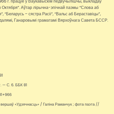
 1966 г. працуе ў Ваўкавыскім педвучылішчы, выкладаў
я Октября”. Аўтар лірычна-эпічнай паэмы “Слова аб
, “Беларусь – сястра Расіі”, “Вальс аб Бераставіцы”,
едалямі, Ганаровымі граматамі Вярхоўнага Савета БССР.
81
. — С. 6. ББК 81
+81+966
р. вершаў «Удзячнасць» / Галiна Раманчук ; фота паэта //