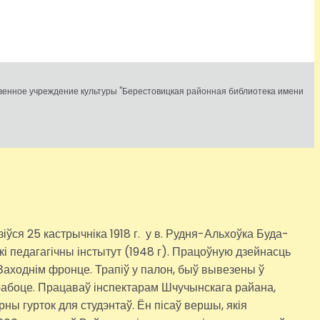
твенное учреждение культуры "Берестовицкая районная библиотека имени
ся 25 кастрычніка 1918 г. у в. Рудня-Альхоўка Буда-
і педагагічны інстытут (1948 г). Працоўную дзейнасць
Заходнім фронце. Трапіў у палон, быў вывезены ў
й рабоце. Працаваў інспектарам Шчучынскага райана,
ны гурток для студэнтаў. Ён пісаў вершы, якія