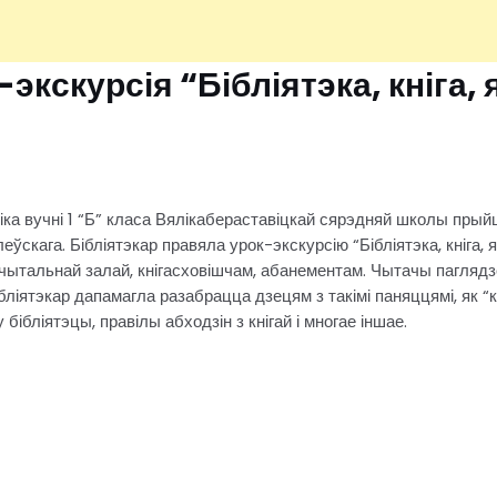
-экскурсія “Бібліятэка, кніга, 
авіка вучні 1 “Б” класа Вялікабераставіцкай сярэдняй школы прый
еўскага. Бібліятэкар правяла урок-экскурсію “Бібліятэка, кніга, 
чытальнай залай, кнігасховішчам, абанементам. Чытачы паглядз
Бібліятэкар дапамагла разабрацца дзецям з такімі паняццямі, як “
ібліятэцы, правілы абходзін з кнігай і многае іншае.