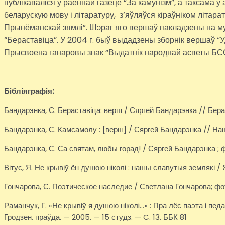
публікаваліся ў раённай газеце “За камунізм”, а таксама 
беларускую мову і літаратуру, з’яўляўся кіраўніком літа
Прынёманскай зямлі”. Шэраг яго вершаў пакладзены на музык
“Бераставіца”. У 2004 г. быў выдадзены зборнік вершаў 
Прысвоена ганаровы знак “Выдатнік народнай асветы БССР”
Бібліяграфія:
Бандарэнка, С. Бераставіца: верш / Сяргей Бандарэнка // Бераст
Бандарэнка, С. Камсамолу : [верш] / Сяргей Бандарэнка // Наш 
Бандарэнка, С. Са святам, любы горад! / Сяргей Бандарэнка ; фо
Вітус, Я. Не крывіў ён душою ніколі : нашы славутыя землякі / Я
Гончарова, С. Поэтическое наследие / Светлана Гончарова; фот
Раманчук, Г. «Не крывiў я душою нiколi…» : Пра лёс паэта i педа
Гродзен. праўда. — 2005. — 15 студз. — C. 13. ББК 81