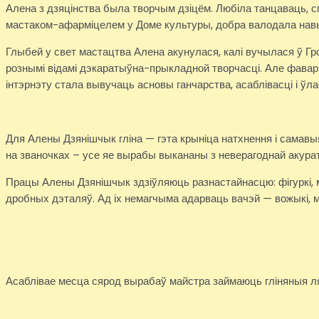
Алена з дзяцінства была творчым дзіцём. Любіла танцаваць, с
мастаком-афарміцелем у Доме культуры, добра валодала навы
Глыбей у свет мастацтва Алена акунулася, калі вучылася ў Гр
рознымі відамі дэкаратыўна-прыкладной творчасці. Але фавары
інтэрнэту стала вывучаць асновы ганчарства, асаблівасці і ўлас
Для Алены Дзянішчык гліна — гэта крыніца натхнення і самав
на званочках – усе яе вырабы выкананы з неверагоднай акурат
Працы Алены Дзянішчык здзіўляюць разнастайнасцю: фігуркі, ма
дробных дэталяў. Ад іх немагчыма адарваць вачэй — вожыкі, м
Асаблівае месца сярод вырабаў майстра займаюць гліняныя ляльк