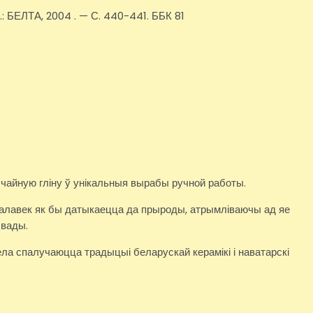
.: БЕЛТА, 2004 . — С. 440-441. ББК 81
ычайную гліну ў унікальныя вырабы ручной работы.
чалавек як бы датыкаецца да прыроды, атрымліваючы ад яе
 вады.
ла спалучаюцца традыцыі беларускай керамікі і наватарскі