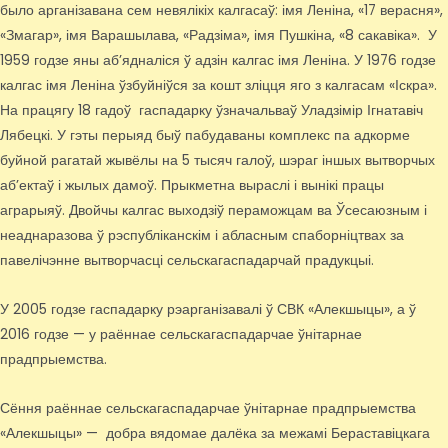
было арганізавана сем невялікіх калгасаў: імя Леніна, «17 верасня»,
«Змагар», імя Варашылава, «Радзіма», імя Пушкіна, «8 сакавіка». У
1959 годзе яны аб’ядналіся ў адзін калгас імя Леніна. У 1976 годзе
калгас імя Леніна ўзбуйніўся за кошт зліцця яго з калгасам «Іскра».
На працягу 18 гадоў гаспадарку ўзначальваў Уладзімір Ігнатавіч
Лябецкі. У гэты перыяд быў пабудаваны комплекс па адкорме
буйной рагатай жывёлы на 5 тысяч галоў, шэраг іншых вытворчых
аб’ектаў і жылых дамоў. Прыкметна выраслі і вынікі працы
аграрыяў. Двойчы калгас выходзіў пераможцам ва Ўсесаюзным і
неаднаразова ў рэспубліканскім і абласным спаборніцтвах за
павелічэнне вытворчасці сельскагаспадарчай прадукцыі.
У 2005 годзе гаспадарку рэарганізавалі ў СВК «Алекшыцы», а ў
2016 годзе — у раённае сельскагаспадарчае ўнітарнае
прадпрыемства.
Сёння раённае сельскагаспадарчае ўнітарнае прадпрыемства
«Алекшыцы» — добра вядомае далёка за межамі Бераставіцкага