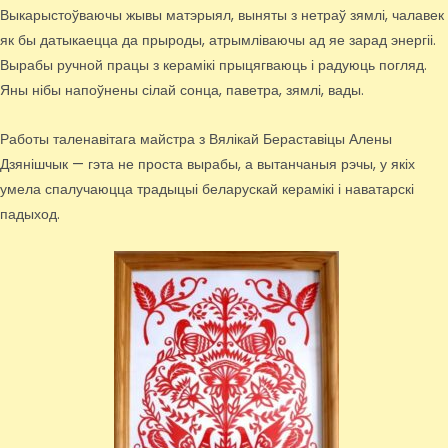
Выкарыстоўваючы жывы матэрыял, выняты з нетраў зямлі, чалавек
як бы датыкаецца да прыроды, атрымліваючы ад яе зарад энергіі.
Вырабы ручной працы з керамікі прыцягваюць і радуюць погляд.
Яны нібы напоўнены сілай сонца, паветра, зямлі, вады.
Работы таленавітага майстра з Вялікай Бераставіцы Алены
Дзянішчык — гэта не проста вырабы, а вытанчаныя рэчы, у якіх
умела спалучаюцца традыцыі беларускай керамікі і наватарскі
падыход.