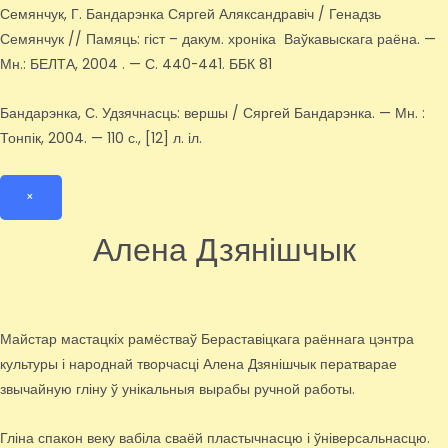
Семянчук, Г. Бандарэнка Сяргей Аляксандравіч / Генадзь
Семянчук // Памяць: гіст – дакум. хроніка Ваўкавыскага раёна. —
Мн.: БЕЛТА, 2004 . — С. 440-441. ББК 81
Бандарэнка, С. Удзячнасць: вершы / Сяргей Бандарэнка. — Мн. :
Тонпік, 2004. — 110 с., [12] л. іл.
×
Алена Дзянішчык
Майстар мастацкіх рамёстваў Бераставіцкага раённага цэнтра
культуры і народнай творчасці Алена Дзянішчык ператварае
звычайную гліну ў унікальныя вырабы ручной работы.
Гліна спакон веку вабіла сваёй пластычнасцю і ўніверсальнасцю.