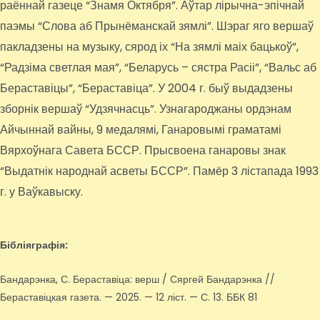
раённай газеце “Знамя Октября”. Аўтар лірычна-эпічнай
паэмы “Слова аб Прынёманскай зямлі”. Шэраг яго вершаў
пакладзены на музыку, сярод іх “На зямлі маіх бацькоў”,
“Радзіма светлая мая”, “Беларусь – сястра Расіі”, “Вальс аб
Бераставіцы”, “Бераставіца”. У 2004 г. быў выдадзены
зборнік вершаў “Удзячнасць”. Узнагароджаны ордэнам
Айчыннай вайны, 9 медалямі, Ганаровымі граматамі
Вярхоўнага Савета БССР. Прысвоена ганаровы знак
“Выдатнік народнай асветы БССР”. Памёр 3 лістапада 1993
г. у Ваўкавыску.
Бібліяграфія:
Бандарэнка, С. Бераставіца: верш / Сяргей Бандарэнка //
Бераставіцкая газета. — 2025. — 12 ліст. — С. 13. ББК 81