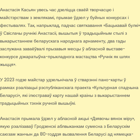
Анастасія Касьян увесь час дзеліцца сваёй творчасцю і
майстэрствам з землякамі, прымае ўдзел у буйных конкурсах і
фестывалях. Так, напрыклад, падчас святкавання «Бацькавай булкі»
ў Свіслачы ручнікі Анастасіі, вышытыя ў традыцыйным стылі з
выкарыстаннем беларускага народнага арнаменту, два гады
заслужана заваёўвалі прызавыя месцы ў абласной выставе-
конкурсе дэкаратыўна-прыкладнога мастацтва «Ручнік як шлях
жыцця».
У 2023 годзе майстар удзельнічала ў стварэнні пано-карты ў
рамках рэалізацыі рэспубліканскага праекта «Культурная спадчына
Беларусі», які ілюстраваў карту нашай краіны з выкарыстаннем
традыцыйных тэхнік ручной вышыўкі.
Анастасія прымала ўдзел у абласной акцыі «Дзявочы вянок міру»,
якую рэалізаваў Гродзенскі аблвыканкам сумесна з Беларускім
саюзам жанчын да 80-годдзя вызвалення Беларусі ад нямецка-