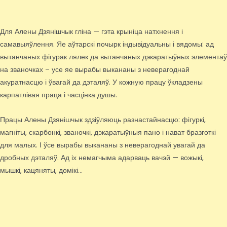
Для Алены Дзянішчык гліна — гэта крыніца натхнення і
самавыяўлення. Яе аўтарскі почырк індывідуальны і вядомы: ад
вытанчаных фігурак лялек да вытанчаных дэкаратыўных элементаў
на званочках – усе яе вырабы выкананы з неверагоднай
акуратнасцю і ўвагай да дэталяў. У кожную працу ўкладзены
карпатлівая праца і часцінка душы.
Працы Алены Дзянішчык здзіўляюць разнастайнасцю: фігуркі,
магніты, скарбонкі, званочкі, дэкаратыўныя пано і нават бразготкі
для малых. І ўсе вырабы выкананы з неверагоднай увагай да
дробных дэталяў. Ад іх немагчыма адарваць вачэй — вожыкі,
мышкі, кацяняты, домікі…