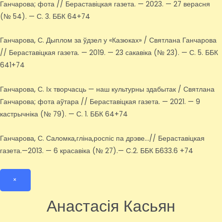
Ганчарова; фота // Бераставіцкая газета. — 2023. — 27 верасня
(№ 54). — С. 3. ББК 64+74
Ганчарова, С. Дыплом за ўдзел у «Казюках» / Святлана Ганчарова
// Бераставіцкая газета. — 2019. — 23 сакавіка (№ 23). — С. 5. ББК
641+74
Ганчарова, С. Іх творчасць — наш культурны здабытак / Святлана
Ганчарова; фота аўтара // Бераставіцкая газета. — 2021. — 9
кастрычніка (№ 79). — С. 1. ББК 64+74
Ганчарова, С. Саломка,гліна,роспіс па дрэве…// Бераставіцкая
газета.—2013. — 6 красавіка (№ 27).— C.2. ББК Б633.6 +74
×
Анастасія Касьян