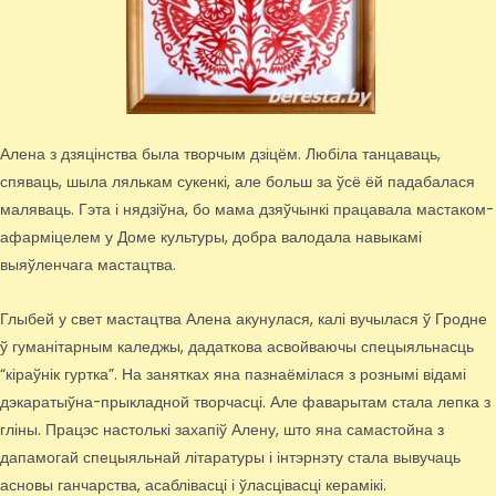
Алена з дзяцінства была творчым дзіцём. Любіла танцаваць,
спяваць, шыла лялькам сукенкі, але больш за ўсё ёй падабалася
маляваць. Гэта і нядзіўна, бо мама дзяўчынкі працавала мастаком-
афарміцелем у Доме культуры, добра валодала навыкамі
выяўленчага мастацтва.
Глыбей у свет мастацтва Алена акунулася, калі вучылася ў Гродне
ў гуманітарным каледжы, дадаткова асвойваючы спецыяльнасць
“кіраўнік гуртка”. На занятках яна пазнаёмілася з рознымі відамі
дэкаратыўна-прыкладной творчасці. Але фаварытам стала лепка з
гліны. Працэс настолькі захапіў Алену, што яна самастойна з
дапамогай спецыяльнай літаратуры і інтэрнэту стала вывучаць
асновы ганчарства, асаблівасці і ўласцівасці керамікі.