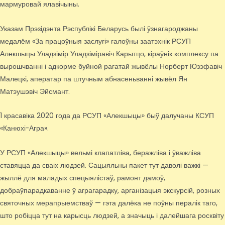
мармуровай ялавічыны.
Указам Прэзідэнта Рэспублікі Беларусь былі ўзнагароджаны
медалём «За працоўныя заслугі» галоўны заатэхнік РСУП
Алекшыцы Уладзімір Уладзіміравіч Карытцо, кіраўнік комплексу па
вырошчванні і адкорме буйной рагатай жывёлы Норберт Юзэфавіч
Малецкі, аператар па штучным абнасеньванні жывёл Ян
Матэушэвіч Эйсмант.
1 красавіка 2020 года да РСУП «Алекшыцы» быў далучаны КСУП
«Канюхі-Агра».
У РСУП «Алекшыцы» вельмі клапатліва, беражліва і ўважліва
ставяцца да сваіх людзей. Сацыяльны пакет тут даволі важкі —
жыллё для маладых спецыялістаў, рамонт дамоў,
добраўпарадкаванне ў аграгарадку, арганізацыя экскурсій, розных
святочных мерапрыемстваў — гэта далёка не поўны пералік таго,
што робіцца тут на карысць людзей, а значыць і далейшага росквіту