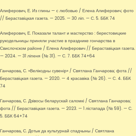
Алиферович, Е. Из глины — с любовью / Елена Алиферович; фото
// Бераставіцкая газета. — 2025. — 30 ліп. — С. 5. ББК 74
Алиферович, Е. Показали талант и мастерство : берестовицкие
рукодельницы приняли участие в празднике гончарства в
Свислочском районе / Елена Алиферович // Бераставіцкая газета.
— 2024. — 31 ліпеня (№ 31). — С. 7. ББК 74+64
Ганчарова, С. «Велікодны сувенір» / Святлана Ганчарова; фота //
Бераставіцкая газета. — 2020. — 4 красавіка (№ 26). — С. 4. ББК
74
Ганчарова, С. Дзівосы беларускай саломкі / Святлана Ганчарова;
фота // Бераставіцкая газета. — 2023. — 1 лістапада (№ 59). — С.
5. ББК 64+74
Ганчарова, С. Дотык да культурнай спадчыны / Святлана