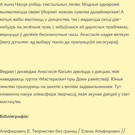
А яшчэ Насця робіць тэкстыльных лялек. Модныя аднарожкі
выхваляюцца сваімі ўборамі: кожнае сукенка дызайнерская! А
мілыя жабы вяртаюць у дзяцінства, так і жадаецца сесці дзе-
небудзь на зялёным лузе, і, забыўшыся аб дарослых праблемах,
вярнуцца ў далёкія бесклапотныя часы. Анастасія надае вялікую
ўвагу дэталям: ад выбару тканін да прапрацоўкі аксэсуараў.
Ведамі і досведам Анастасія Касьян дзеліцца з дзецьмі, якія
наведваюць гурток «Мастерилки» пры Доме рамёстваў. Юныя
землякі прыходзяць на заняткі з вялікім задавальненнем. Тут
нязменна пануе атмасфера творчасці, якая акунае дзяцей у свет
мастацтва.
Бібліяграфія:
Алиферович, Е. Творчество без границ / Елена Алиферович //