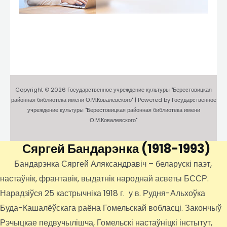
Copyright © 2026 Государственное учреждение культуры "Берестовицкая
районная библиотека имени О.М.Ковалевского" | Powered by Государственное
учреждение культуры "Берестовицкая районная библиотека имени
О.М.Ковалевского"
Сяргей Бандарэнка
(1918-1993)
Бандарэнка Сяргей Аляксандравіч – беларускі паэт,
настаўнік, франтавік, выдатнік народнай асветы БССР.
Нарадзіўся 25 кастрычніка 1918 г. у в. Рудня-Альхоўка
Буда-Кашалёўскага раёна Гомельскай вобласці. Закончыў
Рэчыцкае педвучылішча, Гомельскі настаўніцкі інстытут,