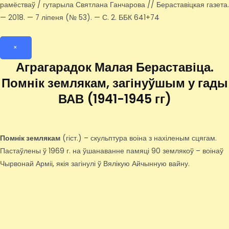
рамёстваў / гутарыла Святлана Ганчарова // Бераставіцкая газета.
— 2018. — 7 ліпеня (№ 53). — С. 2. ББК 641+74
×
Аграгарадок Малая Бераставіца.
Помнік землякам, загінуўшым у гады
ВАВ (1941-1945 гг)
Помнік землякам
(гіст.) – скульптура воіна з нахіленым сцягам.
Пастаўлены ў 1969 г. на ўшанаванне памяці 90 землякоў – воінаў
Чырвонай Арміі, якія загінулі ў Вялікую Айчынную вайну.