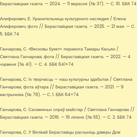
Бераставіцкая газета. — 2024. — 11 верасня (№ 37). — С. 10. ББК 74
Алиферович, Е. Хранительница культурного наследия / Елена
Алиферович; фото // Бераставіцкая газета. — 2025. — 21 мая. — С.
5. ББК 74
Ганчарова, С. «Вясновы букет»: перамога Тамары Касьян /
Святлана Ганчарова; фота // Бераставіцкая газета. — 2022. — 4
чэрвеня (№ 41). — С. 4. ББК 641+74
Ганчарова, С. Іх творчасць — наш культурны здабытак / Святлана
Ганчарова; фота аўтара // Бераставіцкая газета. — 2021. — 9
кастрычніка (№ 79). — С. 1. ББК 64+74
Ганчарова, С. Саламяных спраў майстар / Святлана Ганчарова //
Бераставіцкая газета. — 2016. — 19 ліпеня (№ 55). — С. 2. ББК 74
Ганчарова, С. У Вялікай Бераставіцы расчыніць дзверы Дом