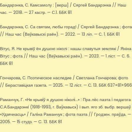
Бандарэнка, С. Камсамолу : [верш] / Сяргей Бандарэнка // Наш
час. — 2018. — 27 кастр. — С.1. ББК 81
Бандарэнка, С. Са святам, любы горад! / Сяргей Бандарэнка ; фота
// Наш час (Ваўкавыскі раён). — 2022. — 13 ліп. — С. 1. ББК 81
Вітус, Я. Не крывіў ён душою ніколі : нашы славутыя землякі / Яніна
Вітус ; фота // Наш час (Ваўкавыскі раён). — 2023. — 1 ліст. — С. 6.
ББК 81
Гончарова, С. Поэтическое наследие / Светлана Гончарова; фото
// Бераставіцкая газета. — 2025. — 12 ліст. — С. 13. ББК 637+81+966
Раманчук, Г. «Не крывiў я душою нiколi…» : Пра лёс паэта i педагога
С.А.Бандарэнкi (1918-1993, г. Ваўкавыск) i вып. яго зб. выбр. вершаў
«Удзячнасць» / Галiна Раманчук ; фота паэта // Гродзен. праўда. —
2005. — 15 студз. — C. 13. ББК 81