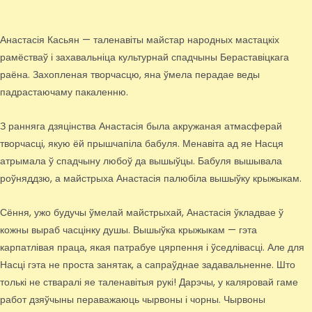
Анастасія Касьян — таленавіты майстар народных мастацкіх
рамёстваў і захавальніца культурнай спадчыны Бераставіцкага
раёна. Захопленая творчасцю, яна ўмела перадае веды
падрастаючаму пакаленню.
З ранняга дзяцінства Анастасія была акружаная атмасферай
творчасці, якую ёй прышчапіла бабуля. Менавіта ад яе Насця
атрымала ў спадчыну любоў да вышыўцы. Бабуля вышывала
роўняддзю, а майстрыха Анастасія палюбіла вышыўку крыжыкам.
Сёння, ужо будучы ўмелай майстрыхай, Анастасія ўкладвае ў
кожны выраб часцінку душы. Вышыўка крыжыкам — гэта
карпатлівая праца, якая патрабуе цярпення і ўседлівасці. Але для
Насці гэта не проста занятак, а сапраўднае задавальненне. Што
толькі не стваралі яе таленавітыя рукі! Дарэчы, у каляровай гаме
работ дзяўчыны пераважаюць чырвоны і чорны. Чырвоны