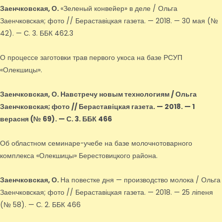
Заенчковская, О.
«Зеленый конвейер» в деле / Ольга
Заенчковская; фото // Бераставіцкая газета. — 2018. — 30 мая (№
42). — С. 3. ББК 462.3
О процессе заготовки трав первого укоса на базе РСУП
«Олекшицы».
Заенчковская, О.
Навстречу новым технологиям / Ольга
Заенчковская; фото // Бераставіцкая газета. — 2018. — 1
верасня (№ 69). — С. 3. ББК 466
Об областном семинаре-учебе на базе молочнотоварного
комплекса «Олекшицы» Берестовицкого района.
Заенчковская, О.
На повестке дня — производство молока / Ольга
Заенчковская; фото // Бераставіцкая газета. — 2018. — 25 ліпеня
(№ 58). — С. 2. ББК 466