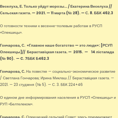
Веселуха, Е.
Только уйдут морозы… / Екатерина Веселуха //
Сельская газета. — 2021. — 11 марта (№ 28). — С. 8. ББК 462.3
О готовности техники к весенне-полевым работам в РУСП
«Олекшицы».
Гончарова, С.
«Главное наше богатство — это люди»
: [РСУП
Олекшицы]
// Бераставіцкая газета. — 2015.
—
14 лістапада
(№ 90).
—
C. 7ББК Б462.3
Гончарова, С.
На повестке — социально-экономическое развитие
/ Светлана Гончарова; Ирина Миклаш // Бераставіцкая газета. —
2021. — 23 студзеня (№ 5). — С. 3. ББК 224+46
О едином дне информирования населения в РУСП «Олекшицы» и
РУП «Белтелеком».
Гончарова, С.
Олекшицкий сельский Совет: здесь приумножают