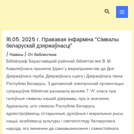
Перейти
Навигация
MAI
Поиск
к
по
MEN
содержимому
записям
16.05. 2025 г. Прававая інфарміна “Сімвалы
беларускай дзяржаўнасці”
/
Навіны
/ От
библиотека
Бібліёграф Бераставіцкай раённай бібліятэкі імя В. М.
Кавалеўскага прыняла ўдзел у мерапрыемстве да Дня
Дзяржаўнага герба, Дзяржаўнага сцяга і Дзяржаўнага гімна
Рэспублікі Беларусь. З дапамогай электроннай прэзентацыі
супрацоўнік бібліятэкі расказала вучням 7 “А” класа пра
галоўныя сімвалы нашай дзяржавы, пра іх значэнне.
Адзначыла, што сімвалы Рэспублікі Беларусь
адлюстроўваюць гістарычныя, духоўныя і маральныя рысы
нацыі, асаблівасці культуры і светапогляду беларускага
народа, яго імкненне да самавызначэння і самастойнага