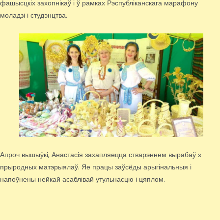
фашысцкіх захопнікаў і ў рамках Рэспубліканскага марафону
моладзі і студэнцтва.
Апроч вышыўкі, Анастасія захапляецца стварэннем вырабаў з
прыродных матэрыялаў. Яе працы заўсёды арыгінальныя і
напоўнены нейкай асаблівай утульнасцю і цяплом.