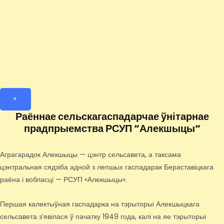
×
Раённае сельскагаспадарчае ўнітарнае
прадпрыемства РСУП “Алекшыцы“
Аграгарадок Алекшыцы — цэнтр сельсавета, а таксама
цэнтральная сядзіба адной з лепшых гаспадарак Бераставіцкага
раёна і вобласці — РСУП «Алекшыцы».
Першая калектыўная гаспадарка на тэрыторыі Алекшыцкага
сельсавета з’явілася ў пачатку 1949 года, калі на яе тэрыторыі