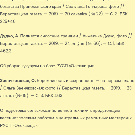
богатства Принеманского края / Светлана Гончарова; фото //
Бераставіцкая газета. — 2019. — 20 сакавіка (№ 22). — С. 3. ББК
225+46
Дудко, А.
Полнятся силосные траншеи / Анжелика Дудко; фото //
Бераставіцкая газета. — 2019. — 24 жніўня (№ 66). — С. 1. ББК
462.3
Об уборке кукурузы на базе РУСП «Олекшицы».
Заенчковская, О.
Бережливость и сохранность — на первом плане
/ Ольга Заенчковская; фото // Бераставіцкая газета. — 2019. — 23
лютага (№ 15). — С. 3. ББК 463
О подготовке сельскохозяйственной техники к предстоящим
весенне-полевым работам в центральных ремонтных мастерских
РУСП «Олекшицы».