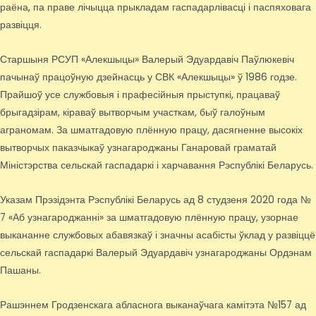
раёна, па праве лічыцца прыкладам гаспадарлівасці і паспяховага
развіцця.
Старшыня РСУП «Алекшыцы» Валерый Эдуардавіч Паўлюкевіч
пачынаў працоўную дзейнасць у СВК «Алекшыцы» ў 1986 годзе.
Прайшоў усе службовыя і прафесійныя прыступкі, працаваў
брыгадзірам, кіраваў вытворчым участкам, быў галоўным
аграномам. За шматгадовую плённую працу, дасягненне высокіх
вытворчых паказчыкаў узнагароджаны Ганаровай граматай
Міністэрства сельскай гаспадаркі і харчавання Рэспублікі Беларусь.
Указам Прэзідэнта Рэспублікі Беларусь ад 8 студзеня 2020 года №
7 «Аб узнагароджанні» за шматгадовую плённую працу, узорнае
выкананне службовых абавязкаў і значны асабісты ўклад у развіццё
сельскай гаспадаркі Валерый Эдуардавіч узнагароджаны Ордэнам
Пашаны.
Рашэннем Гродзенскага абласнога выканаўчага камітэта №157 ад