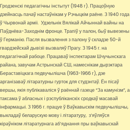
Гродзенскі педагагічны інстытут (1948 г). Працоўную
дзейнасць пачаў настаўнікам у Рэчыцкім раёне. З 1940 года
ў Чырвонай арміі. Удзельнік Вялікай Айчыннай вайны на
Паўднёва-Заходнім фронце. Трапіў у палон, быў вывезены
ў Германію. Пасля вызвалення з палону ў складзе 50-й
гвардзейскай дывізіі вызваляў Прагу. З 1945 г. на
педагагічнай рабоце. Працаваў інспектарам Шчучынскага
райана, завучам Астрынскай СШ, намеснікам дырэктара
Бераставіцкага педвучылішча (1963-1966 г), дзе
арганізаваў літаратурны гурток для студэнтаў. Ён пісаў
вершы, якія публікаваліся ў раённай газеце “За камунізм”, а
таксама ў абласных і рэспубліканскіх сродкаў масавай
інфармацыі. З 1966 г. працуе ў Ваўкавыскім педвучылішчы,
выкладаў беларускую мову і літаратуру, з’яўляўся
кіраўніком літаратурнага аб’яднання пры ваўкавыскай