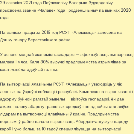
29 сакавіка 2021 года Паўлюкевічу Валерыю Эдуардавічу
прысвоена званне «Чалавек года Гродзеншчыны» па выніках 2020
года.
Па выніках працы за 2019 год РСУП «Алекшыцы» занесена на
Дошку гонару Бераставіцкага раёна.
У аснове моцнай эканомікі гаспадаркі — эфектыўнасць вытворчасці
малака і мяса. Каля 80% выручкі прадпрыемства атрымлівае за
кошт жывёлагадоўчай галіны.
Па вытворчасці ялавічыны РСУП «Алекшыцы» ўваходзіць у лік
лепшых на ўзроўні вобласці і рэспублікі. Комплекс па вырошчванні і
адкорму буйной рагатай жывёлы — візітоўка гаспадаркі, ён дае
амаль палову абароту грашовых сродкаў і не аднойчы станавіўся
лідарам па вытворчасці ялавічыны ў краіне. Прадпрыемства
першымі ў раёне пачало вырошчваць Абердзін-ангускую пароду
кароў і ўжо больш за 10 гадоў спецыялізуецца на вытворчасці