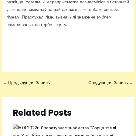
развіцця. Удзельнікі мерапрыемства пазнаёміліся з гісторыяй
узнікнення сімвалаў нашай дзяржавы — гербам, сцягам,
гімнам. Праслухалі гімн, вызначылі значэнне эмблем,
намаляваных на гербе і сцягу.
←
Предыдущая Запись
Следующая Запись
→
Related Posts