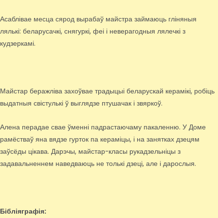
Асаблівае месца сярод вырабаў майстра займаюць гліняныя
лялькі: беларусачкі, снягуркі, феі і неверагодныя лялечкі з
кудзеркамі.
Майстар беражліва захоўвае традыцыі беларускай керамікі, робіць
выдатныя свістулькі ў выглядзе птушачак і звяркоў.
Алена перадае свае ўменні падрастаючаму пакаленню. У Доме
рамёстваў яна вядзе гурток па кераміцы, і на занятках дзецям
заўсёды цікава. Дарэчы, майстар-класы рукадзельніцы з
задавальненнем наведваюць не толькі дзеці, але і дарослыя.
Бібліяграфія: