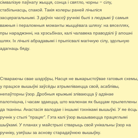
сімвалізуе паўнату жыцця, сонца і святло, чорны – сілу,
стабільнасць, спакой. Такія колеры раней лічыліся
засцерагальнымі. З даўніх часоў ручнікі былі з людзьмі ў самыя
важныя і пераломныя моманты жыццёвага шляху: на вяселлях,
пры нараджэнні, на хрэсьбінах, калі чалавека праводзілі ў апошні
шлях. Іх лічылі абрадавымі і прыпісвалі магічную сілу, здольную
адагнаць бяду.
Ствараючы свае шэдэўры, Насця не выкарыстоўвае гатовыя схемы,
у працэсе вышыўкі заўсёды атрымліваецца свой, асаблівы,
непаўторны ўзор. Дробныя крыжыкі зліваюцца ў адзінае
палотнішча, і часам здаецца, што малюнак як быццам прылеплены
да тканіны. Анастасія валодае і іншымі тэхнікамі вышыўкі. У яе ёсць
ручнік у стылі “працяг”. Гэта калі ўзор вышываецца працяглымі
шыўкамі. У планах у майстрыхі стварыць свой унікальны ўзор на
ручніку, узяўшы за аснову старадаўнюю вышыўку.