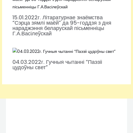
15.01.2022г. Літаратурнае знаёмства
“Сэрца зямлі маёй” да 95-годдзя з дня
нараджэння беларускай пісьменніцы
Г.А.Васілеўскай
04.03.2022г. Гучныя чытанні “Паэзіі
цудоўны свет”