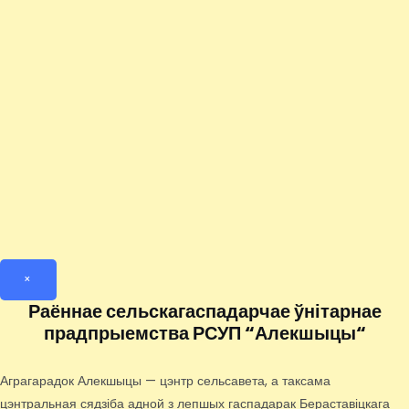
×
Раённае сельскагаспадарчае ўнітарнае
прадпрыемства РСУП “Алекшыцы“
Аграгарадок Алекшыцы — цэнтр сельсавета, а таксама
цэнтральная сядзіба адной з лепшых гаспадарак Бераставіцкага