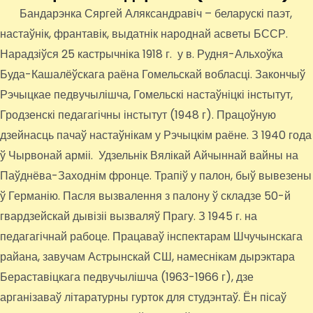
Бандарэнка Сяргей Аляксандравіч – беларускі паэт,
настаўнік, франтавік, выдатнік народнай асветы БССР.
Нарадзіўся 25 кастрычніка 1918 г. у в. Рудня-Альхоўка
Буда-Кашалёўскага раёна Гомельскай вобласці. Закончыў
Рэчыцкае педвучылішча, Гомельскі настаўніцкі інстытут,
Гродзенскі педагагічны інстытут (1948 г). Працоўную
дзейнасць пачаў настаўнікам у Рэчыцкім раёне. З 1940 года
ў Чырвонай арміі. Удзельнік Вялікай Айчыннай вайны на
Паўднёва-Заходнім фронце. Трапіў у палон, быў вывезены
ў Германію. Пасля вызвалення з палону ў складзе 50-й
гвардзейскай дывізіі вызваляў Прагу. З 1945 г. на
педагагічнай рабоце. Працаваў інспектарам Шчучынскага
райана, завучам Астрынскай СШ, намеснікам дырэктара
Бераставіцкага педвучылішча (1963-1966 г), дзе
арганізаваў літаратурны гурток для студэнтаў. Ён пісаў