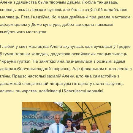
Алена з дзяцінства была творчым дзіцём. Любіла танцаваць,
спяваць, шыла лялькам сукенкі, але больш за ўсё ёй падабалася
маляваць. Гэта і нядзіўна, бо мама дзяўчынкі працавала мастаком-
афарміцелем у Доме культуры, добра валодала навыкамі
выяўленчага мастацтва.
Глыбей у свет мастацтва Алена акунулася, калі вучылася ў Гродне
ў гуманітарным каледжы, дадаткова асвойваючы спецыяльнасць
“кіраўнік гуртка”. На занятках яна пазнаёмілася з рознымі відамі
дэкаратыўна-прыкладной творчасці. Але фаварытам стала лепка з
гліны. Працэс настолькі захапіў Алену, што яна самастойна з
дапамогай спецыяльнай літаратуры і інтэрнэту стала вывучаць
асновы ганчарства, асаблівасці і ўласцівасці керамікі.