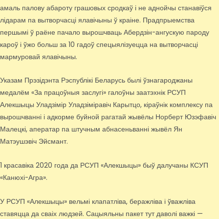
амаль палову абароту грашовых сродкаў і не аднойчы станавіўся
лідарам па вытворчасці ялавічыны ў краіне. Прадпрыемства
першымі ў раёне пачало вырошчваць Абердзін-ангускую пароду
кароў і ўжо больш за 10 гадоў спецыялізуецца на вытворчасці
мармуровай ялавічыны.
Указам Прэзідэнта Рэспублікі Беларусь былі ўзнагароджаны
медалём «За працоўныя заслугі» галоўны заатэхнік РСУП
Алекшыцы Уладзімір Уладзіміравіч Карытцо, кіраўнік комплексу па
вырошчванні і адкорме буйной рагатай жывёлы Норберт Юзэфавіч
Малецкі, аператар па штучным абнасеньванні жывёл Ян
Матэушэвіч Эйсмант.
1 красавіка 2020 года да РСУП «Алекшыцы» быў далучаны КСУП
«Канюхі-Агра».
У РСУП «Алекшыцы» вельмі клапатліва, беражліва і ўважліва
ставяцца да сваіх людзей. Сацыяльны пакет тут даволі важкі —