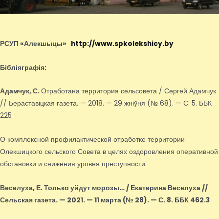
РСУП «Алекшыцы»
http://www.spkolekshicy.by
Бібліяграфія:
Адамчук, С.
Отработана территория сельсовета / Сергей Адамчук
// Бераставіцкая газета. — 2018. — 29 жніўня (№ 68). — С. 5. ББК
225
О комплексной профилактической отработке территории
Олекшицкого сельского Совета в целях оздоровления оперативной
обстановки и снижения уровня преступности.
Веселуха, Е.
Только уйдут морозы… / Екатерина Веселуха //
Сельская газета. — 2021. — 11 марта (№ 28). — С. 8. ББК 462.3