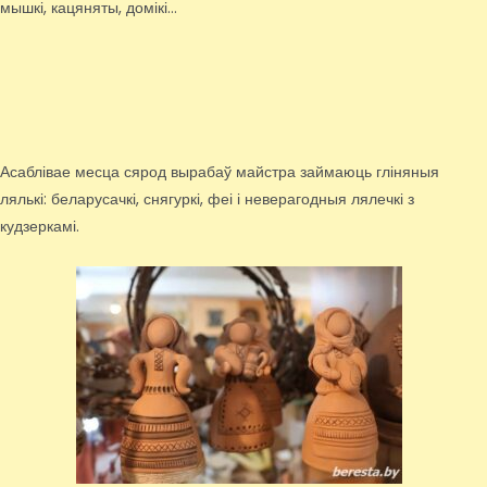
мышкі, кацяняты, домікі…
Асаблівае месца сярод вырабаў майстра займаюць гліняныя
лялькі: беларусачкі, снягуркі, феі і неверагодныя лялечкі з
кудзеркамі.