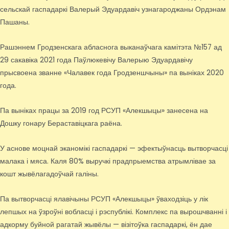
сельскай гаспадаркі Валерый Эдуардавіч узнагароджаны Ордэнам
Пашаны.
Рашэннем Гродзенскага абласнога выканаўчага камітэта №157 ад
29 сакавіка 2021 года Паўлюкевічу Валерыю Эдуардавічу
прысвоена званне «Чалавек года Гродзеншчыны» па выніках 2020
года.
Па выніках працы за 2019 год РСУП «Алекшыцы» занесена на
Дошку гонару Бераставіцкага раёна.
У аснове моцнай эканомікі гаспадаркі — эфектыўнасць вытворчасці
малака і мяса. Каля 80% выручкі прадпрыемства атрымлівае за
кошт жывёлагадоўчай галіны.
Па вытворчасці ялавічыны РСУП «Алекшыцы» ўваходзіць у лік
лепшых на ўзроўні вобласці і рэспублікі. Комплекс па вырошчванні і
адкорму буйной рагатай жывёлы — візітоўка гаспадаркі, ён дае