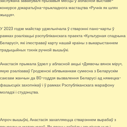
заслужана заваёўвалі прызавыя месцы ў абласной выставе-
конкурсе дэкаратыўна-прыкладнога мастацтва «Ручнік як шлях
жыцця».
У 2023 годзе майстар удзельнічала ў стварэнні пано-карты ў
рамках рэалізацыі рэспубліканскага праекта «Культурная спадчына
Беларусі», які ілюстраваў карту нашай краіны з выкарыстаннем
традыцыйных тэхнік ручной вышыўкі.
Анастасія прымала ўдзел у абласной акцыі «Дзявочы вянок міру»,
якую рэалізаваў Гродзенскі аблвыканкам сумесна з Беларускім
саюзам жанчын да 80-годдзя вызвалення Беларусі ад нямецка-
фашысцкіх захопнікаў і ў рамках Рэспубліканскага марафону
моладзі і студэнцтва.
Апроч вышыўкі, Анастасія захапляецца стварэннем вырабаў з
прыродных матэрыялаў. Яе працы заўсёды арыгінальныя і