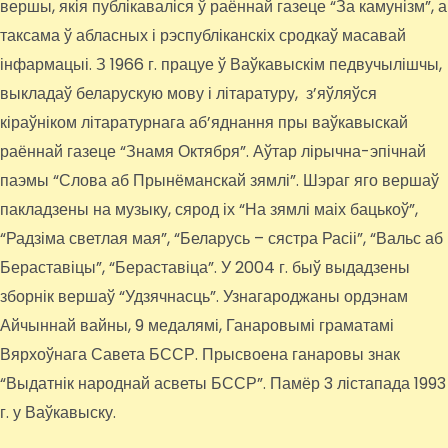
вершы, якія публікаваліся ў раённай газеце “За камунізм”, а
таксама ў абласных і рэспубліканскіх сродкаў масавай
інфармацыі. З 1966 г. працуе ў Ваўкавыскім педвучылішчы,
выкладаў беларускую мову і літаратуру, з’яўляўся
кіраўніком літаратурнага аб’яднання пры ваўкавыскай
раённай газеце “Знамя Октября”. Аўтар лірычна-эпічнай
паэмы “Слова аб Прынёманскай зямлі”. Шэраг яго вершаў
пакладзены на музыку, сярод іх “На зямлі маіх бацькоў”,
“Радзіма светлая мая”, “Беларусь – сястра Расіі”, “Вальс аб
Бераставіцы”, “Бераставіца”. У 2004 г. быў выдадзены
зборнік вершаў “Удзячнасць”. Узнагароджаны ордэнам
Айчыннай вайны, 9 медалямі, Ганаровымі граматамі
Вярхоўнага Савета БССР. Прысвоена ганаровы знак
“Выдатнік народнай асветы БССР”. Памёр 3 лістапада 1993
г. у Ваўкавыску.