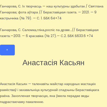
Ганчарова, С. Іх творчасць — наш культурны здабытак / Святлана
Ганчарова; фота аўтара // Бераставіцкая газета. — 2021. — 9
кастрычніка (№ 79). — С. 1. ББК 64+74
Ганчарова, С. Саломка,гліна,роспіс па дрэве…// Бераставіцкая
газета.—2013. — 6 красавіка (№ 27).— C.2. ББК Б633.6 +74
×
Анастасія Касьян
Анастасія Касьян — таленавіты майстар народных мастацкіх
рамёстваў і захавальніца культурнай спадчыны Бераставіцкага
раёна. Захопленая творчасцю, яна ўмела перадае веды
падрастаючаму пакаленню.