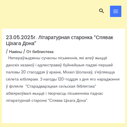
Перейти
Навигация
MAI
Поиск
к
по
MEN
содержимому
записям
23.05.2025г. Літаратурная старонка “Спявак
Ціхага Дона”
/
Навіны
/ От
библиотека
Непераўзыдзены сучасны пісьменнік, які апеў жыццё
данскіх казакоў і адлюстраваў буйнейшыя падзеі першай
паловы 20 стагоддзя ў краіне, Міхаіл Шолахаў, з’яўляецца
сёлета юбілярам. З нагоды 120-годдзя з дня яго нараджэння
ў філіяле “Старадварэцкая сельская бібліятэка”
абмяркоўвалі жыццё і творчасць пісьменніка падчас
літаратурнай старонкі “Спявак Ціхага Дона”.