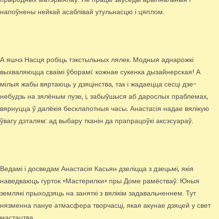
напоўнены нейкай асаблівай утульнасцю і цяплом.
А яшчэ Насця робіць тэкстыльных лялек. Модныя аднарожкі
выхваляюцца сваімі ўборамі: кожнае сукенка дызайнерская! А
мілыя жабы вяртаюць у дзяцінства, так і жадаецца сесці дзе-
небудзь на зялёным лузе, і, забыўшыся аб дарослых праблемах,
вярнуцца ў далёкія бесклапотныя часы. Анастасія надае вялікую
ўвагу дэталям: ад выбару тканін да прапрацоўкі аксэсуараў.
Ведамі і досведам Анастасія Касьян дзеліцца з дзецьмі, якія
наведваюць гурток «Мастерилки» пры Доме рамёстваў. Юныя
землякі прыходзяць на заняткі з вялікім задавальненнем. Тут
нязменна пануе атмасфера творчасці, якая акунае дзяцей у свет
мастацтва.