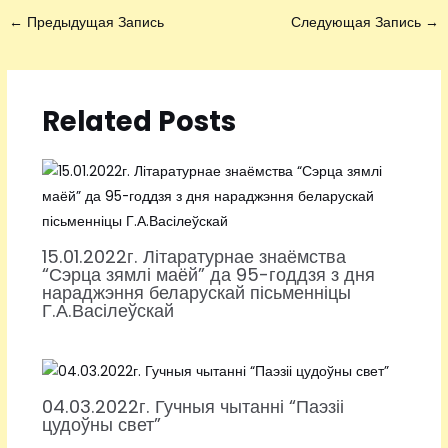
←
Предыдущая Запись
Следующая Запись
→
Related Posts
15.01.2022г. Літаратурнае знаёмства
“Сэрца зямлі маёй” да 95-годдзя з дня
нараджэння беларускай пісьменніцы
Г.А.Васілеўскай
04.03.2022г. Гучныя чытанні “Паэзіі
цудоўны свет”