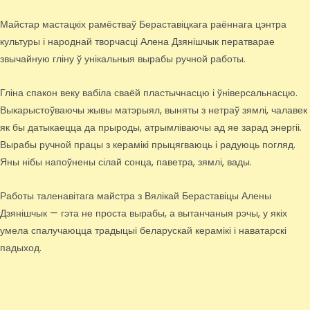
Майстар мастацкіх рамёстваў Бераставіцкага раённага цэнтра
культуры і народнай творчасці Алена Дзянішчык ператварае
звычайную гліну ў унікальныя вырабы ручной работы.
Гліна спакон веку вабіла сваёй пластычнасцю і ўніверсальнасцю.
Выкарыстоўваючы жывы матэрыял, выняты з нетраў зямлі, чалавек
як бы датыкаецца да прыроды, атрымліваючы ад яе зарад энергіі.
Вырабы ручной працы з керамікі прыцягваюць і радуюць погляд.
Яны нібы напоўнены сілай сонца, паветра, зямлі, вады.
Работы таленавітага майстра з Вялікай Бераставіцы Алены
Дзянішчык — гэта не проста вырабы, а вытанчаныя рэчы, у якіх
умела спалучаюцца традыцыі беларускай керамікі і наватарскі
падыход.