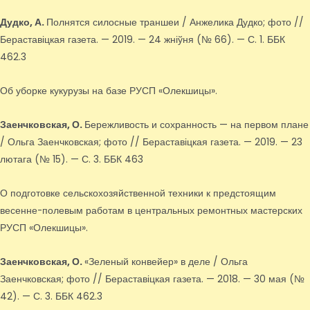
Дудко, А.
Полнятся силосные траншеи / Анжелика Дудко; фото //
Бераставіцкая газета. — 2019. — 24 жніўня (№ 66). — С. 1. ББК
462.3
Об уборке кукурузы на базе РУСП «Олекшицы».
Заенчковская, О.
Бережливость и сохранность — на первом плане
/ Ольга Заенчковская; фото // Бераставіцкая газета. — 2019. — 23
лютага (№ 15). — С. 3. ББК 463
О подготовке сельскохозяйственной техники к предстоящим
весенне-полевым работам в центральных ремонтных мастерских
РУСП «Олекшицы».
Заенчковская, О.
«Зеленый конвейер» в деле / Ольга
Заенчковская; фото // Бераставіцкая газета. — 2018. — 30 мая (№
42). — С. 3. ББК 462.3