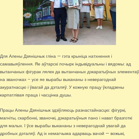
Для Алены Дзянішчык гліна — гэта крыніца натхнення і
самавыяўлення. Яе аўтарскі почырк індывідуальны і вядомы: ад
вытанчаных фігурак лялек да вытанчаных дэкаратыўных элементаў
на званочках – усе яе вырабы выкананы з неверагоднай
акуратнасцю і ўвагай да дэталяў. У кожную працу ўкладзены
карпатлівая праца і часцінка душы.
Працы Алены Дзянішчык здзіўляюць разнастайнасцю: фігуркі,
магніты, скарбонкі, званочкі, дэкаратыўныя пано і нават бразготкі
для малых. І ўсе вырабы выкананы з неверагоднай увагай да
дробных дэталяў. Ад іх немагчыма адарваць вачэй — вожыкі,