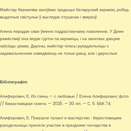
Майстар беражліва захоўвае традыцыі беларускай керамікі, робіць
выдатныя свістулькі ў выглядзе птушачак і звяркоў.
Алена перадае свае ўменні падрастаючаму пакаленню. У Доме
рамёстваў яна вядзе гурток па кераміцы, і на занятках дзецям
заўсёды цікава. Дарэчы, майстар-класы рукадзельніцы з
задавальненнем наведваюць не толькі дзеці, але і дарослыя.
Бібліяграфія:
Алиферович, Е. Из глины — с любовью / Елена Алиферович; фото
// Бераставіцкая газета. — 2025. — 30 ліп. — С. 5. ББК 74
Алиферович, Е. Показали талант и мастерство : берестовицкие
рукодельницы приняли участие в празднике гончарства в