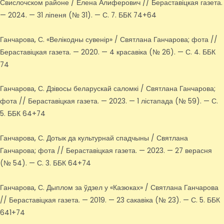
Свислочском районе / Елена Алиферович // Бераставіцкая газета.
— 2024. — 31 ліпеня (№ 31). — С. 7. ББК 74+64
Ганчарова, С. «Велікодны сувенір» / Святлана Ганчарова; фота //
Бераставіцкая газета. — 2020. — 4 красавіка (№ 26). — С. 4. ББК
74
Ганчарова, С. Дзівосы беларускай саломкі / Святлана Ганчарова;
фота // Бераставіцкая газета. — 2023. — 1 лістапада (№ 59). — С.
5. ББК 64+74
Ганчарова, С. Дотык да культурнай спадчыны / Святлана
Ганчарова; фота // Бераставіцкая газета. — 2023. — 27 верасня
(№ 54). — С. 3. ББК 64+74
Ганчарова, С. Дыплом за ўдзел у «Казюках» / Святлана Ганчарова
// Бераставіцкая газета. — 2019. — 23 сакавіка (№ 23). — С. 5. ББК
641+74