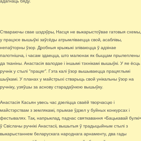
адагнаць бяду.
Ствараючы свае шэдэўры, Насця не выкарыстоўвае гатовыя схемы,
у працэсе вышыўкі заўсёды атрымліваецца свой, асаблівы,
непаўторны ўзор. Дробныя крыжыкі зліваюцца ў адзінае
палотнішча, і часам здаецца, што малюнак як быццам прылеплены
да тканіны. Анастасія валодае і іншымі тэхнікамі вышыўкі. У яе ёсць
ручнік у стылі “працяг”. Гэта калі ўзор вышываецца працяглымі
шыўкамі. У планах у майстрыхі стварыць свой унікальны ўзор на
ручніку, узяўшы за аснову старадаўнюю вышыўку.
Анастасія Касьян увесь час дзеліцца сваёй творчасцю і
майстэрствам з землякамі, прымае ўдзел у буйных конкурсах і
фестывалях. Так, напрыклад, падчас святкавання «Бацькавай булкі»
ў Свіслачы ручнікі Анастасіі, вышытыя ў традыцыйным стылі з
выкарыстаннем беларускага народнага арнаменту, два гады