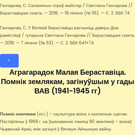
Ганчарова, С. Саламяных спраў майстар / Святлана Ганчарова //
Бераставіцкая газета. — 2016. — 19 ліпеня (№ 55). — С. 2. ББК 74
Ганчарова, С. У Вялікай Бераставіцы расчыніць дзверы Дом
рамёстваў / гутарыла Святлана Ганчарова // Бераставіцкая газета.
— 2018. — 7 ліпеня (№ 53). — С. 2. ББК 641+74
×
Аграгарадок Малая Бераставіца.
Помнік землякам, загінуўшым у гады
ВАВ (1941-1945 гг)
Помнік землякам
(гіст.) – скульптура воіна з нахіленым сцягам.
Пастаўлены ў 1969 г. на ўшанаванне памяці 90 землякоў – воінаў
Чырвонай Арміі, якія загінулі ў Вялікую Айчынную вайну.