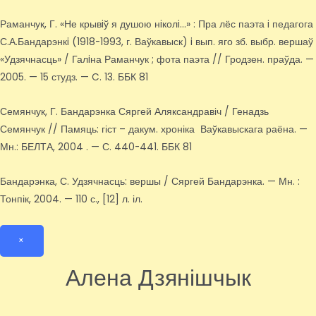
Раманчук, Г. «Не крывiў я душою нiколi…» : Пра лёс паэта i педагога
С.А.Бандарэнкi (1918-1993, г. Ваўкавыск) i вып. яго зб. выбр. вершаў
«Удзячнасць» / Галiна Раманчук ; фота паэта // Гродзен. праўда. —
2005. — 15 студз. — C. 13. ББК 81
Семянчук, Г. Бандарэнка Сяргей Аляксандравіч / Генадзь
Семянчук // Памяць: гіст – дакум. хроніка Ваўкавыскага раёна. —
Мн.: БЕЛТА, 2004 . — С. 440-441. ББК 81
Бандарэнка, С. Удзячнасць: вершы / Сяргей Бандарэнка. — Мн. :
Тонпік, 2004. — 110 с., [12] л. іл.
×
Алена Дзянішчык