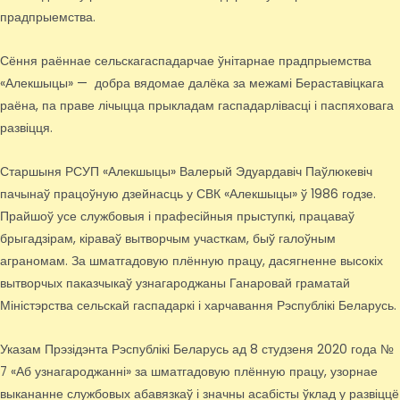
прадпрыемства.
Сёння раённае сельскагаспадарчае ўнітарнае прадпрыемства
«Алекшыцы» — добра вядомае далёка за межамі Бераставіцкага
раёна, па праве лічыцца прыкладам гаспадарлівасці і паспяховага
развіцця.
Старшыня РСУП «Алекшыцы» Валерый Эдуардавіч Паўлюкевіч
пачынаў працоўную дзейнасць у СВК «Алекшыцы» ў 1986 годзе.
Прайшоў усе службовыя і прафесійныя прыступкі, працаваў
брыгадзірам, кіраваў вытворчым участкам, быў галоўным
аграномам. За шматгадовую плённую працу, дасягненне высокіх
вытворчых паказчыкаў узнагароджаны Ганаровай граматай
Міністэрства сельскай гаспадаркі і харчавання Рэспублікі Беларусь.
Указам Прэзідэнта Рэспублікі Беларусь ад 8 студзеня 2020 года №
7 «Аб узнагароджанні» за шматгадовую плённую працу, узорнае
выкананне службовых абавязкаў і значны асабісты ўклад у развіццё