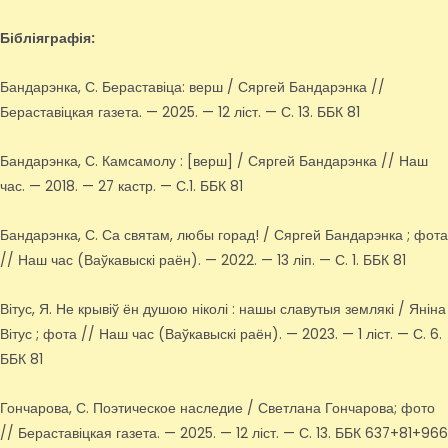
Бібліяграфія:
Бандарэнка, С. Бераставіца: верш / Сяргей Бандарэнка //
Бераставіцкая газета. — 2025. — 12 ліст. — С. 13. ББК 81
Бандарэнка, С. Камсамолу : [верш] / Сяргей Бандарэнка // Наш
час. — 2018. — 27 кастр. — С.1. ББК 81
Бандарэнка, С. Са святам, любы горад! / Сяргей Бандарэнка ; фота
// Наш час (Ваўкавыскі раён). — 2022. — 13 ліп. — С. 1. ББК 81
Вітус, Я. Не крывіў ён душою ніколі : нашы славутыя землякі / Яніна
Вітус ; фота // Наш час (Ваўкавыскі раён). — 2023. — 1 ліст. — С. 6.
ББК 81
Гончарова, С. Поэтическое наследие / Светлана Гончарова; фото
// Бераставіцкая газета. — 2025. — 12 ліст. — С. 13. ББК 637+81+966