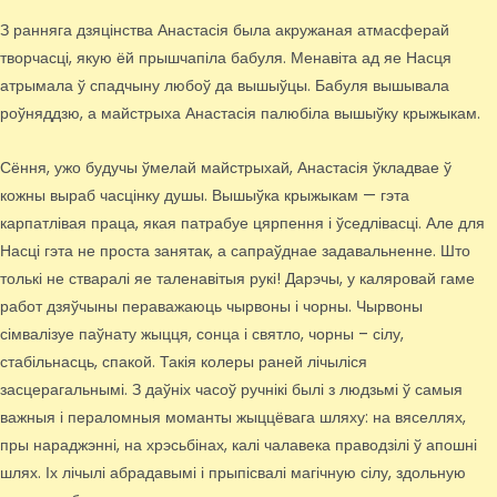
З ранняга дзяцінства Анастасія была акружаная атмасферай
творчасці, якую ёй прышчапіла бабуля. Менавіта ад яе Насця
атрымала ў спадчыну любоў да вышыўцы. Бабуля вышывала
роўняддзю, а майстрыха Анастасія палюбіла вышыўку крыжыкам.
Сёння, ужо будучы ўмелай майстрыхай, Анастасія ўкладвае ў
кожны выраб часцінку душы. Вышыўка крыжыкам — гэта
карпатлівая праца, якая патрабуе цярпення і ўседлівасці. Але для
Насці гэта не проста занятак, а сапраўднае задавальненне. Што
толькі не стваралі яе таленавітыя рукі! Дарэчы, у каляровай гаме
работ дзяўчыны пераважаюць чырвоны і чорны. Чырвоны
сімвалізуе паўнату жыцця, сонца і святло, чорны – сілу,
стабільнасць, спакой. Такія колеры раней лічыліся
засцерагальнымі. З даўніх часоў ручнікі былі з людзьмі ў самыя
важныя і пераломныя моманты жыццёвага шляху: на вяселлях,
пры нараджэнні, на хрэсьбінах, калі чалавека праводзілі ў апошні
шлях. Іх лічылі абрадавымі і прыпісвалі магічную сілу, здольную