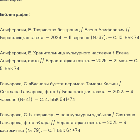
Бібліяграфія:
Алиферович, Е. Творчество без границ / Елена Алиферович //
Бераставіцкая газета. — 2024. — 11 верасня (№ 37). — С. 10. ББК 74
Алиферович, Е. Хранительница культурного наследия / Елена
Алиферович; фото // Бераставіцкая газета. — 2025. — 21 мая. — С.
5. ББК 74
Ганчарова, С. «Вясновы букет»: перамога Тамары Касьян /
Святлана Ганчарова; фота // Бераставіцкая газета. — 2022. — 4
чэрвеня (№ 41). — С. 4. ББК 641+74
Ганчарова, С. Іх творчасць — наш культурны здабытак / Святлана
Ганчарова; фота аўтара // Бераставіцкая газета. — 2021. — 9
кастрычніка (№ 79). — С. 1. ББК 64+74