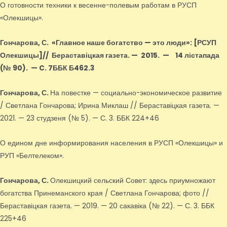
О готовности техники к весенне-полевым работам в РУСП
«Олекшицы».
Гончарова, С.
«Главное наше богатство — это люди»
: [РСУП
Олекшицы]
// Бераставіцкая газета. — 2015.
—
14 лістапада
(№ 90).
—
C. 7ББК Б462.3
Гончарова, С.
На повестке — социально-экономическое развитие
/ Светлана Гончарова; Ирина Миклаш // Бераставіцкая газета. —
2021. — 23 студзеня (№ 5). — С. 3. ББК 224+46
О едином дне информирования населения в РУСП «Олекшицы» и
РУП «Белтелеком».
Гончарова, С.
Олекшицкий сельский Совет: здесь приумножают
богатства Принеманского края / Светлана Гончарова; фото //
Бераставіцкая газета. — 2019. — 20 сакавіка (№ 22). — С. 3. ББК
225+46