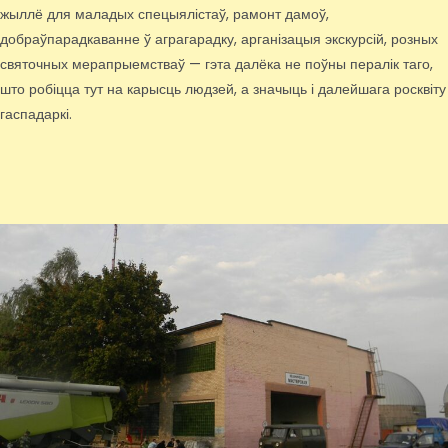
жыллё для маладых спецыялістаў, рамонт дамоў,
добраўпарадкаванне ў аграгарадку, арганізацыя экскурсій, розных
святочных мерапрыемстваў — гэта далёка не поўны пералік таго,
што робіцца тут на карысць людзей, а значыць і далейшага росквіту
гаспадаркі.