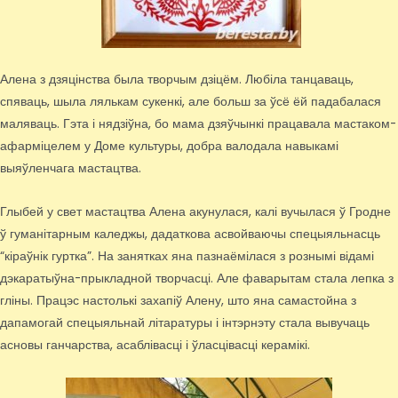
Алена з дзяцінства была творчым дзіцём. Любіла танцаваць,
спяваць, шыла лялькам сукенкі, але больш за ўсё ёй падабалася
маляваць. Гэта і нядзіўна, бо мама дзяўчынкі працавала мастаком-
афарміцелем у Доме культуры, добра валодала навыкамі
выяўленчага мастацтва.
Глыбей у свет мастацтва Алена акунулася, калі вучылася ў Гродне
ў гуманітарным каледжы, дадаткова асвойваючы спецыяльнасць
“кіраўнік гуртка”. На занятках яна пазнаёмілася з рознымі відамі
дэкаратыўна-прыкладной творчасці. Але фаварытам стала лепка з
гліны. Працэс настолькі захапіў Алену, што яна самастойна з
дапамогай спецыяльнай літаратуры і інтэрнэту стала вывучаць
асновы ганчарства, асаблівасці і ўласцівасці керамікі.