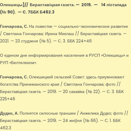
Олекшицы]
// Бераставіцкая газета. — 2015.
—
14 лістапада
(№ 90).
—
C. 7ББК Б462.3
Гончарова, С.
На повестке — социально-экономическое развитие
/ Светлана Гончарова; Ирина Миклаш // Бераставіцкая газета. —
2021. — 23 студзеня (№ 5). — С. 3. ББК 224+46
О едином дне информирования населения в РУСП «Олекшицы» и
РУП «Белтелеком».
Гончарова, С.
Олекшицкий сельский Совет: здесь приумножают
богатства Принеманского края / Светлана Гончарова; фото //
Бераставіцкая газета. — 2019. — 20 сакавіка (№ 22). — С. 3. ББК
225+46
Дудко, А.
Полнятся силосные траншеи / Анжелика Дудко; фото //
Бераставіцкая газета. — 2019. — 24 жніўня (№ 66). — С. 1. ББК
462.3