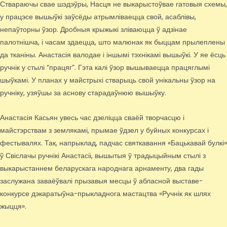
Ствараючы свае шэдэўры, Насця не выкарыстоўвае гатовыя схемы,
у працэсе вышыўкі заўсёды атрымліваецца свой, асаблівы,
непаўторны ўзор. Дробныя крыжыкі зліваюцца ў адзінае
палотнішча, і часам здаецца, што малюнак як быццам прылеплены
да тканіны. Анастасія валодае і іншымі тэхнікамі вышыўкі. У яе ёсць
ручнік у стылі “працяг”. Гэта калі ўзор вышываецца працяглымі
шыўкамі. У планах у майстрыхі стварыць свой унікальны ўзор на
ручніку, узяўшы за аснову старадаўнюю вышыўку.
Анастасія Касьян увесь час дзеліцца сваёй творчасцю і
майстэрствам з землякамі, прымае ўдзел у буйных конкурсах і
фестывалях. Так, напрыклад, падчас святкавання «Бацькавай булкі»
ў Свіслачы ручнікі Анастасіі, вышытыя ў традыцыйным стылі з
выкарыстаннем беларускага народнага арнаменту, два гады
заслужана заваёўвалі прызавыя месцы ў абласной выставе-
конкурсе дэкаратыўна-прыкладнога мастацтва «Ручнік як шлях
жыцця».