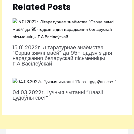
Related Posts
15.01.2022г. Літаратурнае знаёмства
“Сэрца зямлі маёй” да 95-годдзя з дня
нараджэння беларускай пісьменніцы
Г.А.Васілеўскай
04.03.2022г. Гучныя чытанні “Паэзіі
цудоўны свет”