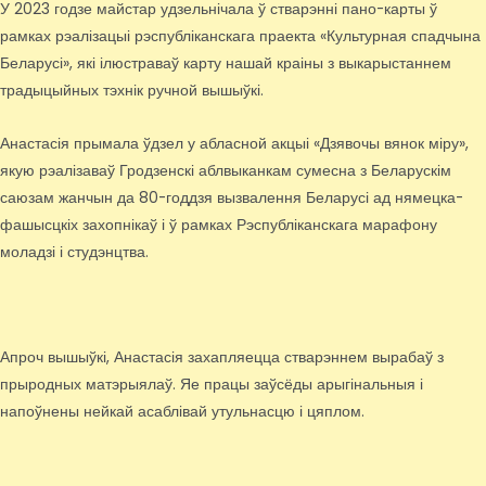
У 2023 годзе майстар удзельнічала ў стварэнні пано-карты ў
рамках рэалізацыі рэспубліканскага праекта «Культурная спадчына
Беларусі», які ілюстраваў карту нашай краіны з выкарыстаннем
традыцыйных тэхнік ручной вышыўкі.
Анастасія прымала ўдзел у абласной акцыі «Дзявочы вянок міру»,
якую рэалізаваў Гродзенскі аблвыканкам сумесна з Беларускім
саюзам жанчын да 80-годдзя вызвалення Беларусі ад нямецка-
фашысцкіх захопнікаў і ў рамках Рэспубліканскага марафону
моладзі і студэнцтва.
Апроч вышыўкі, Анастасія захапляецца стварэннем вырабаў з
прыродных матэрыялаў. Яе працы заўсёды арыгінальныя і
напоўнены нейкай асаблівай утульнасцю і цяплом.