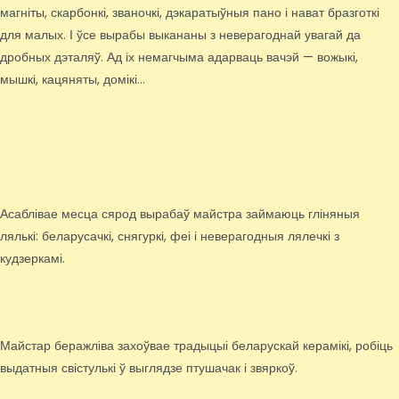
магніты, скарбонкі, званочкі, дэкаратыўныя пано і нават бразготкі
для малых. І ўсе вырабы выкананы з неверагоднай увагай да
дробных дэталяў. Ад іх немагчыма адарваць вачэй — вожыкі,
мышкі, кацяняты, домікі…
Асаблівае месца сярод вырабаў майстра займаюць гліняныя
лялькі: беларусачкі, снягуркі, феі і неверагодныя лялечкі з
кудзеркамі.
Майстар беражліва захоўвае традыцыі беларускай керамікі, робіць
выдатныя свістулькі ў выглядзе птушачак і звяркоў.