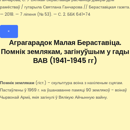
рамёстваў / гутарыла Святлана Ганчарова // Бераставіцкая газета.
— 2018. — 7 ліпеня (№ 53). — С. 2. ББК 641+74
×
Аграгарадок Малая Бераставіца.
Помнік землякам, загінуўшым у гады
ВАВ (1941-1945 гг)
Помнік землякам
(гіст.) – скульптура воіна з нахіленым сцягам.
Пастаўлены ў 1969 г. на ўшанаванне памяці 90 землякоў – воінаў
Чырвонай Арміі, якія загінулі ў Вялікую Айчынную вайну.