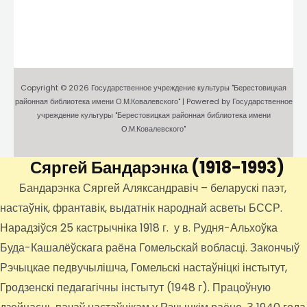
Copyright © 2026 Государственное учреждение культуры "Берестовицкая
районная библиотека имени О.М.Ковалевского" | Powered by Государственное
учреждение культуры "Берестовицкая районная библиотека имени
О.М.Ковалевского"
Сяргей Бандарэнка
(1918-1993)
Бандарэнка Сяргей Аляксандравіч – беларускі паэт,
настаўнік, франтавік, выдатнік народнай асветы БССР.
Нарадзіўся 25 кастрычніка 1918 г. у в. Рудня-Альхоўка
Буда-Кашалёўскага раёна Гомельскай вобласці. Закончыў
Рэчыцкае педвучылішча, Гомельскі настаўніцкі інстытут,
Гродзенскі педагагічны інстытут (1948 г). Працоўную