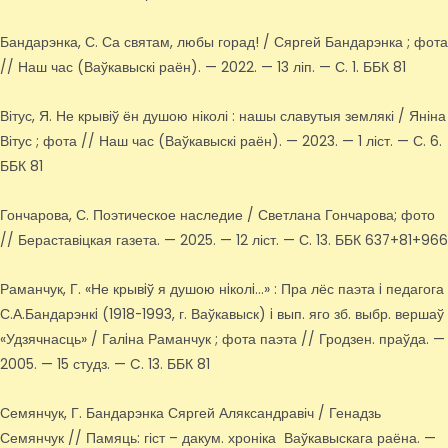
Бандарэнка, С. Са святам, любы горад! / Сяргей Бандарэнка ; фота
// Наш час (Ваўкавыскі раён). — 2022. — 13 ліп. — С. 1. ББК 81
Вітус, Я. Не крывіў ён душою ніколі : нашы славутыя землякі / Яніна
Вітус ; фота // Наш час (Ваўкавыскі раён). — 2023. — 1 ліст. — С. 6.
ББК 81
Гончарова, С. Поэтическое наследие / Светлана Гончарова; фото
// Бераставіцкая газета. — 2025. — 12 ліст. — С. 13. ББК 637+81+966
Раманчук, Г. «Не крывiў я душою нiколi…» : Пра лёс паэта i педагога
С.А.Бандарэнкi (1918-1993, г. Ваўкавыск) i вып. яго зб. выбр. вершаў
«Удзячнасць» / Галiна Раманчук ; фота паэта // Гродзен. праўда. —
2005. — 15 студз. — C. 13. ББК 81
Семянчук, Г. Бандарэнка Сяргей Аляксандравіч / Генадзь
Семянчук // Памяць: гіст – дакум. хроніка Ваўкавыскага раёна. —