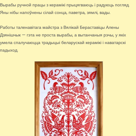
Вырабы ручной працы з керамікі прыцягваюць і радуюць погляд.
Яны нібы напоўнены сілай сонца, паветра, зямлі, вады.
Работы таленавітага майстра з Вялікай Бераставіцы Алены
Дзянішчык — гэта не проста вырабы, а вытанчаныя рэчы, у якіх
умела спалучаюцца традыцыі беларускай керамікі і наватарскі
падыход.