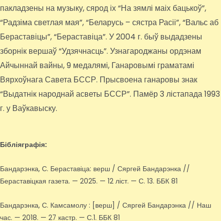
пакладзены на музыку, сярод іх “На зямлі маіх бацькоў”,
“Радзіма светлая мая”, “Беларусь – сястра Расіі”, “Вальс аб
Бераставіцы”, “Бераставіца”. У 2004 г. быў выдадзены
зборнік вершаў “Удзячнасць”. Узнагароджаны ордэнам
Айчыннай вайны, 9 медалямі, Ганаровымі граматамі
Вярхоўнага Савета БССР. Прысвоена ганаровы знак
“Выдатнік народнай асветы БССР”. Памёр 3 лістапада 1993
г. у Ваўкавыску.
Бібліяграфія:
Бандарэнка, С. Бераставіца: верш / Сяргей Бандарэнка //
Бераставіцкая газета. — 2025. — 12 ліст. — С. 13. ББК 81
Бандарэнка, С. Камсамолу : [верш] / Сяргей Бандарэнка // Наш
час. — 2018. — 27 кастр. — С.1. ББК 81