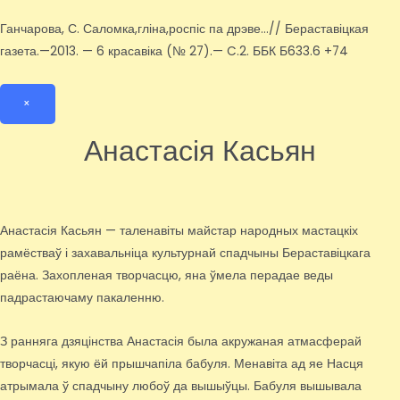
Ганчарова, С. Саломка,гліна,роспіс па дрэве…// Бераставіцкая
газета.—2013. — 6 красавіка (№ 27).— C.2. ББК Б633.6 +74
×
Анастасія Касьян
Анастасія Касьян — таленавіты майстар народных мастацкіх
рамёстваў і захавальніца культурнай спадчыны Бераставіцкага
раёна. Захопленая творчасцю, яна ўмела перадае веды
падрастаючаму пакаленню.
З ранняга дзяцінства Анастасія была акружаная атмасферай
творчасці, якую ёй прышчапіла бабуля. Менавіта ад яе Насця
атрымала ў спадчыну любоў да вышыўцы. Бабуля вышывала