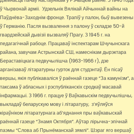
дзейнасць пачаў настаўнікам у Рэчыцкім раёне. З 1940 года
ў Чырвонай арміі. Удзельнік Вялікай Айчыннай вайны на
Паўднёва-Заходнім фронце. Трапіў у палон, быў вывезены
ў Германію. Пасля вызвалення з палону ў складзе 50-й
гвардзейскай дывізіі вызваляў Прагу. З 1945 г. на
педагагічнай рабоце. Працаваў інспектарам Шчучынскага
райана, завучам Астрынскай СШ, намеснікам дырэктара
Бераставіцкага педвучылішча (1963-1966 г), дзе
арганізаваў літаратурны гурток для студэнтаў. Ён пісаў
вершы, якія публікаваліся ў раённай газеце “За камунізм”, а
таксама ў абласных і рэспубліканскіх сродкаў масавай
інфармацыі. З 1966 г. працуе ў Ваўкавыскім педвучылішчы,
выкладаў беларускую мову і літаратуру, з’яўляўся
кіраўніком літаратурнага аб’яднання пры ваўкавыскай
раённай газеце “Знамя Октября”. Аўтар лірычна-эпічнай
паэмы “Слова аб Прынёманскай зямлі”. Шэраг яго вершаў