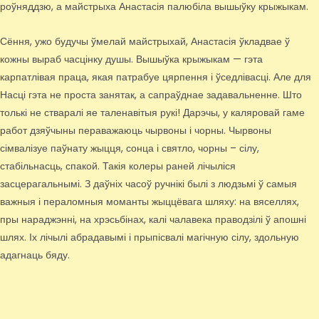
роўняддзю, а майстрыха Анастасія палюбіла вышыўку крыжыкам.
Сёння, ужо будучы ўмелай майстрыхай, Анастасія ўкладвае ў
кожны выраб часцінку душы. Вышыўка крыжыкам — гэта
карпатлівая праца, якая патрабуе цярпення і ўседлівасці. Але для
Насці гэта не проста занятак, а сапраўднае задавальненне. Што
толькі не стваралі яе таленавітыя рукі! Дарэчы, у каляровай гаме
работ дзяўчыны пераважаюць чырвоны і чорны. Чырвоны
сімвалізуе паўнату жыцця, сонца і святло, чорны – сілу,
стабільнасць, спакой. Такія колеры раней лічыліся
засцерагальнымі. З даўніх часоў ручнікі былі з людзьмі ў самыя
важныя і пераломныя моманты жыццёвага шляху: на вяселлях,
пры нараджэнні, на хрэсьбінах, калі чалавека праводзілі ў апошні
шлях. Іх лічылі абрадавымі і прыпісвалі магічную сілу, здольную
адагнаць бяду.