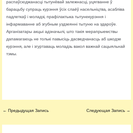
распаўсюджанасці тытунёвай залежнасці, уцягванне ў
барацьбу супраць курэння ўсіх слаёў насельніцтва, асабліва
падлеткаў і моладзі, прафілактыка тытунекурэння і
інфармаванне аб згубным уздзеянні тытуню на здароўе.
Арганізатары акцыі адзначылі, што такія мерапрыемствы
дапамагаюць не толькі павысіць дасведчанасць аб шкодзе
курэння, але і згуртаваць моладзь вакол важнай сацыяльнай
тэмы.
←
Предыдущая Запись
Следующая Запись
→