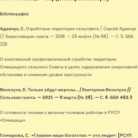
Бібліяграфія:
Адамчук, С.
Отработана территория сельсовета / Сергей Адамчук
// Бераставіцкая газета. — 2018. — 29 жніўня (№ 68). — С. 5. ББК
225
О комплексной профилактической отработке территории
Олекшицкого сельского Совета в целях оздоровления оперативной
обстановки и снижения уровня преступности.
Веселуха, Е.
Только уйдут морозы… / Екатерина Веселуха //
Сельская газета. — 2021. — 11 марта (№ 28). — С. 8. ББК 462.3
О готовности техники к весенне-полевым работам в РУСП
«Олекшицы».
Гончарова, С.
«Главное наше богатство — это люди»
: [РСУП