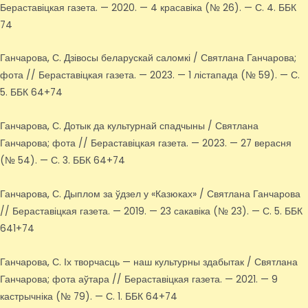
Бераставіцкая газета. — 2020. — 4 красавіка (№ 26). — С. 4. ББК
74
Ганчарова, С. Дзівосы беларускай саломкі / Святлана Ганчарова;
фота // Бераставіцкая газета. — 2023. — 1 лістапада (№ 59). — С.
5. ББК 64+74
Ганчарова, С. Дотык да культурнай спадчыны / Святлана
Ганчарова; фота // Бераставіцкая газета. — 2023. — 27 верасня
(№ 54). — С. 3. ББК 64+74
Ганчарова, С. Дыплом за ўдзел у «Казюках» / Святлана Ганчарова
// Бераставіцкая газета. — 2019. — 23 сакавіка (№ 23). — С. 5. ББК
641+74
Ганчарова, С. Іх творчасць — наш культурны здабытак / Святлана
Ганчарова; фота аўтара // Бераставіцкая газета. — 2021. — 9
кастрычніка (№ 79). — С. 1. ББК 64+74