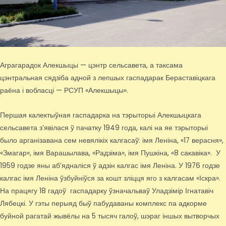
Аграгарадок Алекшыцы — цэнтр сельсавета, а таксама
цэнтральная сядзіба адной з лепшых гаспадарак Бераставіцкага
раёна і вобласці — РСУП «Алекшыцы».
Першая калектыўная гаспадарка на тэрыторыі Алекшыцкага
сельсавета з’явілася ў пачатку 1949 года, калі на яе тэрыторыі
было арганізавана сем невялікіх калгасаў: імя Леніна, «17 верасня»,
«Змагар», імя Варашылава, «Радзіма», імя Пушкіна, «8 сакавіка». У
1959 годзе яны аб’ядналіся ў адзін калгас імя Леніна. У 1976 годзе
калгас імя Леніна ўзбуйніўся за кошт зліцця яго з калгасам «Іскра».
На працягу 18 гадоў гаспадарку ўзначальваў Уладзімір Ігнатавіч
Лябецкі. У гэты перыяд быў пабудаваны комплекс па адкорме
буйной рагатай жывёлы на 5 тысяч галоў, шэраг іншых вытворчых