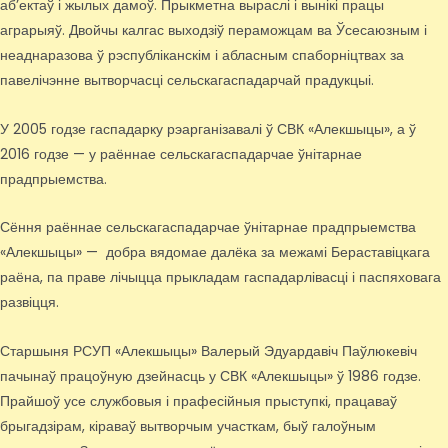
аб’ектаў і жылых дамоў. Прыкметна выраслі і вынікі працы
аграрыяў. Двойчы калгас выходзіў пераможцам ва Ўсесаюзным і
неаднаразова ў рэспубліканскім і абласным спаборніцтвах за
павелічэнне вытворчасці сельскагаспадарчай прадукцыі.
У 2005 годзе гаспадарку рэарганізавалі ў СВК «Алекшыцы», а ў
2016 годзе — у раённае сельскагаспадарчае ўнітарнае
прадпрыемства.
Сёння раённае сельскагаспадарчае ўнітарнае прадпрыемства
«Алекшыцы» — добра вядомае далёка за межамі Бераставіцкага
раёна, па праве лічыцца прыкладам гаспадарлівасці і паспяховага
развіцця.
Старшыня РСУП «Алекшыцы» Валерый Эдуардавіч Паўлюкевіч
пачынаў працоўную дзейнасць у СВК «Алекшыцы» ў 1986 годзе.
Прайшоў усе службовыя і прафесійныя прыступкі, працаваў
брыгадзірам, кіраваў вытворчым участкам, быў галоўным