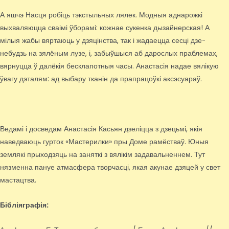
А яшчэ Насця робіць тэкстыльных лялек. Модныя аднарожкі
выхваляюцца сваімі ўборамі: кожнае сукенка дызайнерская! А
мілыя жабы вяртаюць у дзяцінства, так і жадаецца сесці дзе-
небудзь на зялёным лузе, і, забыўшыся аб дарослых праблемах,
вярнуцца ў далёкія бесклапотныя часы. Анастасія надае вялікую
ўвагу дэталям: ад выбару тканін да прапрацоўкі аксэсуараў.
Ведамі і досведам Анастасія Касьян дзеліцца з дзецьмі, якія
наведваюць гурток «Мастерилки» пры Доме рамёстваў. Юныя
землякі прыходзяць на заняткі з вялікім задавальненнем. Тут
нязменна пануе атмасфера творчасці, якая акунае дзяцей у свет
мастацтва.
Бібліяграфія: