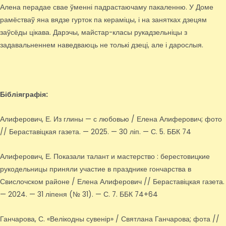
Алена перадае свае ўменні падрастаючаму пакаленню. У Доме
рамёстваў яна вядзе гурток па кераміцы, і на занятках дзецям
заўсёды цікава. Дарэчы, майстар-класы рукадзельніцы з
задавальненнем наведваюць не толькі дзеці, але і дарослыя.
Бібліяграфія:
Алиферович, Е. Из глины — с любовью / Елена Алиферович; фото
// Бераставіцкая газета. — 2025. — 30 ліп. — С. 5. ББК 74
Алиферович, Е. Показали талант и мастерство : берестовицкие
рукодельницы приняли участие в празднике гончарства в
Свислочском районе / Елена Алиферович // Бераставіцкая газета.
— 2024. — 31 ліпеня (№ 31). — С. 7. ББК 74+64
Ганчарова, С. «Велікодны сувенір» / Святлана Ганчарова; фота //