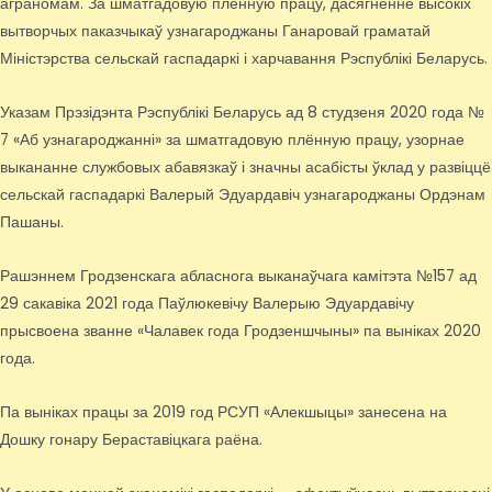
аграномам. За шматгадовую плённую працу, дасягненне высокіх
вытворчых паказчыкаў узнагароджаны Ганаровай граматай
Міністэрства сельскай гаспадаркі і харчавання Рэспублікі Беларусь.
Указам Прэзідэнта Рэспублікі Беларусь ад 8 студзеня 2020 года №
7 «Аб узнагароджанні» за шматгадовую плённую працу, узорнае
выкананне службовых абавязкаў і значны асабісты ўклад у развіццё
сельскай гаспадаркі Валерый Эдуардавіч узнагароджаны Ордэнам
Пашаны.
Рашэннем Гродзенскага абласнога выканаўчага камітэта №157 ад
29 сакавіка 2021 года Паўлюкевічу Валерыю Эдуардавічу
прысвоена званне «Чалавек года Гродзеншчыны» па выніках 2020
года.
Па выніках працы за 2019 год РСУП «Алекшыцы» занесена на
Дошку гонару Бераставіцкага раёна.