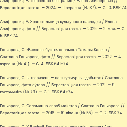
Алиферович, Е. Творчество без границ / Елена Алиферович //
Бераставіцкая газета. — 2024. — 11 верасня (№ 37). — С. 10. ББК 74
Алиферович, Е. Хранительница культурного наследия / Елена
Алиферович; фото // Бераставіцкая газета. — 2025. — 21 мая. — С.
5. ББК 74
Ганчарова, С. «Вясновы букет»: перамога Тамары Касьян /
Святлана Ганчарова; фота // Бераставіцкая газета. — 2022. — 4
чэрвеня (№ 41). — С. 4. ББК 641+74
Ганчарова, С. Іх творчасць — наш культурны здабытак / Святлана
Ганчарова; фота аўтара // Бераставіцкая газета. — 2021. — 9
кастрычніка (№ 79). — С. 1. ББК 64+74
Ганчарова, С. Саламяных спраў майстар / Святлана Ганчарова //
Бераставіцкая газета. — 2016. — 19 ліпеня (№ 55). — С. 2. ББК 74
Ганчарова, С. У Вялікай Бераставіцы расчыніць дзверы Дом