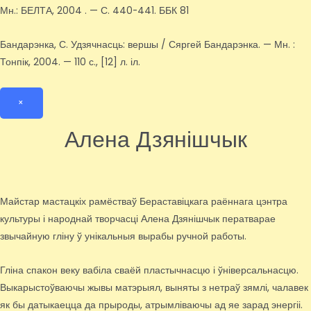
Мн.: БЕЛТА, 2004 . — С. 440-441. ББК 81
Бандарэнка, С. Удзячнасць: вершы / Сяргей Бандарэнка. — Мн. :
Тонпік, 2004. — 110 с., [12] л. іл.
×
Алена Дзянішчык
Майстар мастацкіх рамёстваў Бераставіцкага раённага цэнтра
культуры і народнай творчасці Алена Дзянішчык ператварае
звычайную гліну ў унікальныя вырабы ручной работы.
Гліна спакон веку вабіла сваёй пластычнасцю і ўніверсальнасцю.
Выкарыстоўваючы жывы матэрыял, выняты з нетраў зямлі, чалавек
як бы датыкаецца да прыроды, атрымліваючы ад яе зарад энергіі.