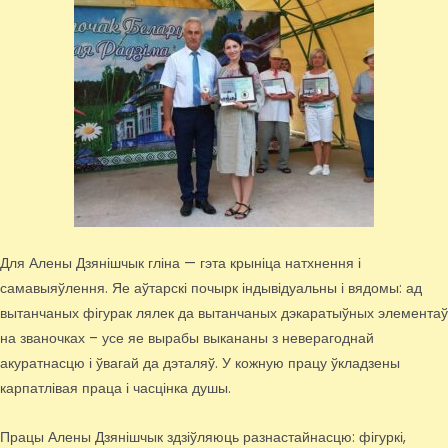
Для Алены Дзянішчык гліна — гэта крыніца натхнення і
самавыяўлення. Яе аўтарскі почырк індывідуальны і вядомы: ад
вытанчаных фігурак лялек да вытанчаных дэкаратыўных элементаў
на званочках – усе яе вырабы выкананы з неверагоднай
акуратнасцю і ўвагай да дэталяў. У кожную працу ўкладзены
карпатлівая праца і часцінка душы.
Працы Алены Дзянішчык здзіўляюць разнастайнасцю: фігуркі,