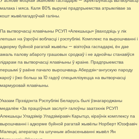
У аснове моцнай эканомікі гаспадаркі — эфектыўнасць вытворчасці
малака і мяса. Каля 80% выручкі прадпрыемства атрымлівае за
кошт жывёлагадоўчай галіны.
Па вытворчасці ялавічыны РСУП «Алекшыцы» ўваходзіць у лік
лепшых на ўзроўні вобласці і рэспублікі. Комплекс па вырошчванні і
адкорму буйной рагатай жывёлы — візітоўка гаспадаркі, ён дае
амаль палову абароту грашовых сродкаў і не аднойчы станавіўся
лідарам па вытворчасці ялавічыны ў краіне. Прадпрыемства
першымі ў раёне пачало вырошчваць Абердзін-ангускую пароду
кароў і ўжо больш за 10 гадоў спецыялізуецца на вытворчасці
мармуровай ялавічыны.
Указам Прэзідэнта Рэспублікі Беларусь былі ўзнагароджаны
медалём «За працоўныя заслугі» галоўны заатэхнік РСУП
Алекшыцы Уладзімір Уладзіміравіч Карытцо, кіраўнік комплексу па
вырошчванні і адкорме буйной рагатай жывёлы Норберт Юзэфавіч
Малецкі, аператар па штучным абнасеньванні жывёл Ян