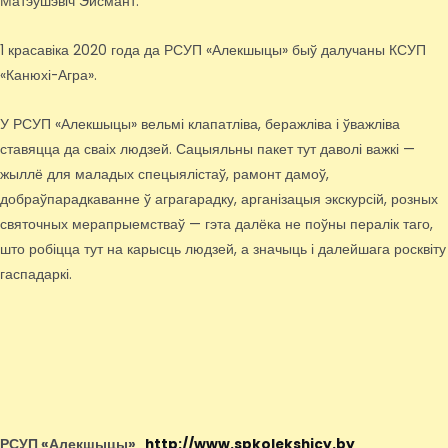
Матэушэвіч Эйсмант.
1 красавіка 2020 года да РСУП «Алекшыцы» быў далучаны КСУП
«Канюхі-Агра».
У РСУП «Алекшыцы» вельмі клапатліва, беражліва і ўважліва
ставяцца да сваіх людзей. Сацыяльны пакет тут даволі важкі —
жыллё для маладых спецыялістаў, рамонт дамоў,
добраўпарадкаванне ў аграгарадку, арганізацыя экскурсій, розных
святочных мерапрыемстваў — гэта далёка не поўны пералік таго,
што робіцца тут на карысць людзей, а значыць і далейшага росквіту
гаспадаркі.
РСУП «Алекшыцы»
http://www.spkolekshicy.by