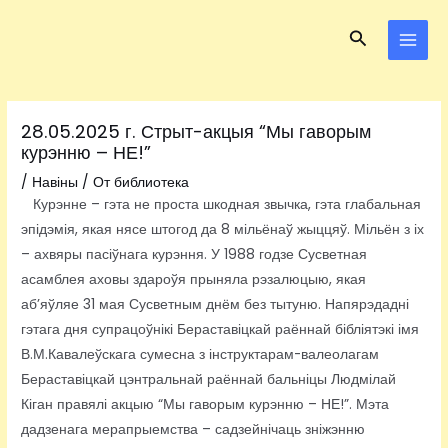
Перейти
Навигация
MAI
Поиск
к
по
MEN
содержимому
записям
28.05.2025 г. Стрыт-акцыя “Мы гаворым
курэнню – НЕ!”
/
Навіны
/ От
библиотека
Курэнне – гэта не проста шкодная звычка, гэта глабальная
эпідэмія, якая нясе штогод да 8 мільёнаў жыццяў. Мільён з іх
– ахвяры пасіўнага курэння. У 1988 годзе Сусветная
асамблея аховы здароўя прыняла рэзалюцыю, якая
аб’яўляе 31 мая Сусветным днём без тытуню. Напярэдадні
гэтага дня супрацоўнікі Бераставіцкай раённай бібліятэкі імя
В.М.Кавалеўскага сумесна з інструктарам-валеолагам
Бераставіцкай цэнтральнай раённай бальніцы Людмілай
Кіган правялі акцыю “Мы гаворым курэнню – НЕ!”. Мэта
дадзенага мерапрыемства – садзейнічаць зніжэнню