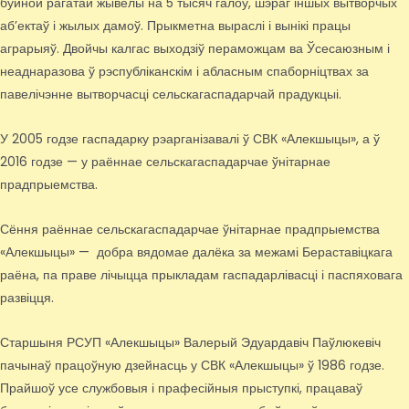
буйной рагатай жывёлы на 5 тысяч галоў, шэраг іншых вытворчых
аб’ектаў і жылых дамоў. Прыкметна выраслі і вынікі працы
аграрыяў. Двойчы калгас выходзіў пераможцам ва Ўсесаюзным і
неаднаразова ў рэспубліканскім і абласным спаборніцтвах за
павелічэнне вытворчасці сельскагаспадарчай прадукцыі.
У 2005 годзе гаспадарку рэарганізавалі ў СВК «Алекшыцы», а ў
2016 годзе — у раённае сельскагаспадарчае ўнітарнае
прадпрыемства.
Сёння раённае сельскагаспадарчае ўнітарнае прадпрыемства
«Алекшыцы» — добра вядомае далёка за межамі Бераставіцкага
раёна, па праве лічыцца прыкладам гаспадарлівасці і паспяховага
развіцця.
Старшыня РСУП «Алекшыцы» Валерый Эдуардавіч Паўлюкевіч
пачынаў працоўную дзейнасць у СВК «Алекшыцы» ў 1986 годзе.
Прайшоў усе службовыя і прафесійныя прыступкі, працаваў