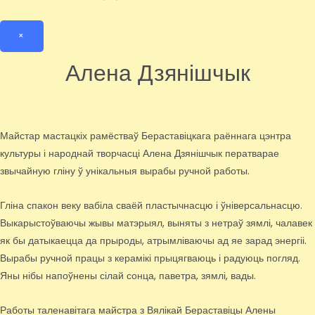
×
Алена Дзянішчык
Майстар мастацкіх рамёстваў Бераставіцкага раённага цэнтра
культуры і народнай творчасці Алена Дзянішчык ператварае
звычайную гліну ў унікальныя вырабы ручной работы.
Гліна спакон веку вабіла сваёй пластычнасцю і ўніверсальнасцю.
Выкарыстоўваючы жывы матэрыял, выняты з нетраў зямлі, чалавек
як бы датыкаецца да прыроды, атрымліваючы ад яе зарад энергіі.
Вырабы ручной працы з керамікі прыцягваюць і радуюць погляд.
Яны нібы напоўнены сілай сонца, паветра, зямлі, вады.
Работы таленавітага майстра з Вялікай Бераставіцы Алены