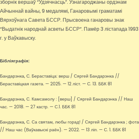
зборнік вершаў “Удзячнасць”. Узнагароджаны ордэнам
Айчыннай вайны, 9 медалямі, Ганаровымі граматамі
Вярхоўнага Савета БССР. Прысвоена ганаровы знак
“Выдатнік народнай асветы БССР”. Памёр 3 лістапада 1993
г. у Ваўкавыску.
Бібліяграфія:
Бандарэнка, С. Бераставіца: верш / Сяргей Бандарэнка //
Бераставіцкая газета. — 2025. — 12 ліст. — С. 13. ББК 81
Бандарэнка, С. Камсамолу : [верш] / Сяргей Бандарэнка // Наш
час. — 2018. — 27 кастр. — С.1. ББК 81
Бандарэнка, С. Са святам, любы горад! / Сяргей Бандарэнка ; фота
// Наш час (Ваўкавыскі раён). — 2022. — 13 ліп. — С. 1. ББК 81