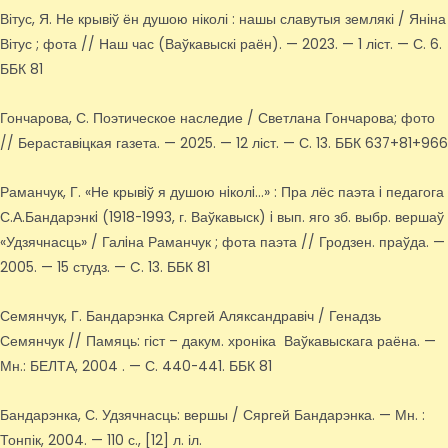
Вітус, Я. Не крывіў ён душою ніколі : нашы славутыя землякі / Яніна
Вітус ; фота // Наш час (Ваўкавыскі раён). — 2023. — 1 ліст. — С. 6.
ББК 81
Гончарова, С. Поэтическое наследие / Светлана Гончарова; фото
// Бераставіцкая газета. — 2025. — 12 ліст. — С. 13. ББК 637+81+966
Раманчук, Г. «Не крывiў я душою нiколi…» : Пра лёс паэта i педагога
С.А.Бандарэнкi (1918-1993, г. Ваўкавыск) i вып. яго зб. выбр. вершаў
«Удзячнасць» / Галiна Раманчук ; фота паэта // Гродзен. праўда. —
2005. — 15 студз. — C. 13. ББК 81
Семянчук, Г. Бандарэнка Сяргей Аляксандравіч / Генадзь
Семянчук // Памяць: гіст – дакум. хроніка Ваўкавыскага раёна. —
Мн.: БЕЛТА, 2004 . — С. 440-441. ББК 81
Бандарэнка, С. Удзячнасць: вершы / Сяргей Бандарэнка. — Мн. :
Тонпік, 2004. — 110 с., [12] л. іл.