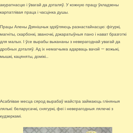
акуратнасцю і ўвагай да дэталяў. У кожную працу ўкладзены
карпатлівая праца і часцінка душы.
Працы Алены Дзянішчык здзіўляюць разнастайнасцю: фігуркі,
магніты, скарбонкі, званочкі, дэкаратыўныя пано і нават бразготкі
для малых. І ўсе вырабы выкананы з неверагоднай увагай да
дробных дэталяў. Ад іх немагчыма адарваць вачэй — вожыкі,
мышкі, кацяняты, домікі…
Асаблівае месца сярод вырабаў майстра займаюць гліняныя
лялькі: беларусачкі, снягуркі, феі і неверагодныя лялечкі з
кудзеркамі.