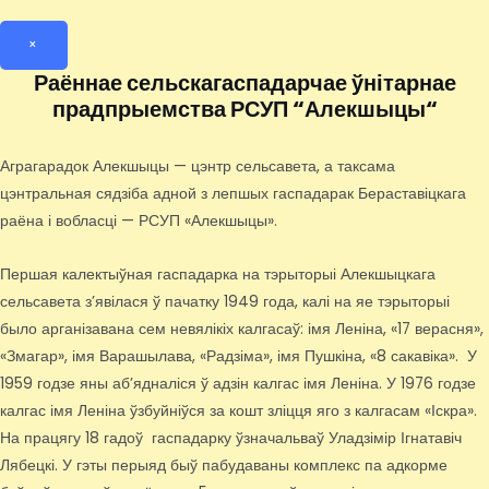
×
Раённае сельскагаспадарчае ўнітарнае
прадпрыемства РСУП “Алекшыцы“
Аграгарадок Алекшыцы — цэнтр сельсавета, а таксама
цэнтральная сядзіба адной з лепшых гаспадарак Бераставіцкага
раёна і вобласці — РСУП «Алекшыцы».
Першая калектыўная гаспадарка на тэрыторыі Алекшыцкага
сельсавета з’явілася ў пачатку 1949 года, калі на яе тэрыторыі
было арганізавана сем невялікіх калгасаў: імя Леніна, «17 верасня»,
«Змагар», імя Варашылава, «Радзіма», імя Пушкіна, «8 сакавіка». У
1959 годзе яны аб’ядналіся ў адзін калгас імя Леніна. У 1976 годзе
калгас імя Леніна ўзбуйніўся за кошт зліцця яго з калгасам «Іскра».
На працягу 18 гадоў гаспадарку ўзначальваў Уладзімір Ігнатавіч
Лябецкі. У гэты перыяд быў пабудаваны комплекс па адкорме