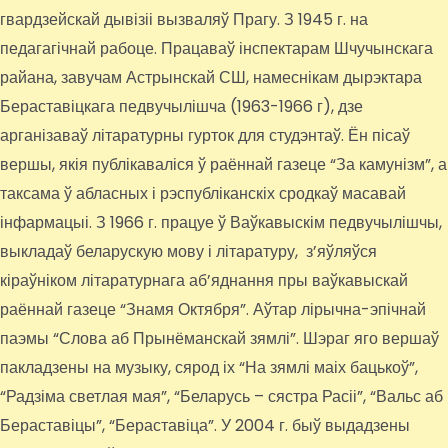
гвардзейскай дывізіі вызваляў Прагу. З 1945 г. на
педагагічнай рабоце. Працаваў інспектарам Шчучынскага
райана, завучам Астрынскай СШ, намеснікам дырэктара
Бераставіцкага педвучылішча (1963-1966 г), дзе
арганізаваў літаратурны гурток для студэнтаў. Ён пісаў
вершы, якія публікаваліся ў раённай газеце “За камунізм”, а
таксама ў абласных і рэспубліканскіх сродкаў масавай
інфармацыі. З 1966 г. працуе ў Ваўкавыскім педвучылішчы,
выкладаў беларускую мову і літаратуру, з’яўляўся
кіраўніком літаратурнага аб’яднання пры ваўкавыскай
раённай газеце “Знамя Октября”. Аўтар лірычна-эпічнай
паэмы “Слова аб Прынёманскай зямлі”. Шэраг яго вершаў
пакладзены на музыку, сярод іх “На зямлі маіх бацькоў”,
“Радзіма светлая мая”, “Беларусь – сястра Расіі”, “Вальс аб
Бераставіцы”, “Бераставіца”. У 2004 г. быў выдадзены