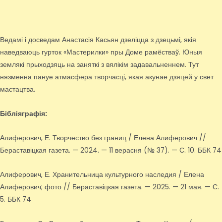
Ведамі і досведам Анастасія Касьян дзеліцца з дзецьмі, якія
наведваюць гурток «Мастерилки» пры Доме рамёстваў. Юныя
землякі прыходзяць на заняткі з вялікім задавальненнем. Тут
нязменна пануе атмасфера творчасці, якая акунае дзяцей у свет
мастацтва.
Бібліяграфія:
Алиферович, Е. Творчество без границ / Елена Алиферович //
Бераставіцкая газета. — 2024. — 11 верасня (№ 37). — С. 10. ББК 74
Алиферович, Е. Хранительница культурного наследия / Елена
Алиферович; фото // Бераставіцкая газета. — 2025. — 21 мая. — С.
5. ББК 74