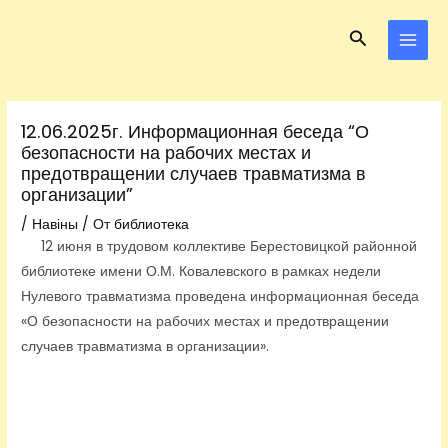
Перейти
Навигация
MAI
Поиск
к
по
MEN
содержимому
записям
12.06.2025г. Информационная беседа “О
безопасности на рабочих местах и
предотвращении случаев травматизма в
организации”
/
Навіны
/ От
библиотека
12 июня в трудовом коллективе Берестовицкой районной
библиотеке имени О.М. Ковалевского в рамках недели
Нулевого травматизма проведена информационная беседа
«О безопасности на рабочих местах и предотвращении
случаев травматизма в организации».