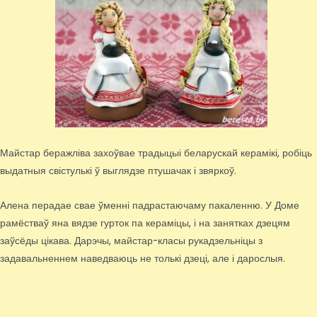
Майстар беражліва захоўвае традыцыі беларускай керамікі, робіць
выдатныя свістулькі ў выглядзе птушачак і звяркоў.
Алена перадае свае ўменні падрастаючаму пакаленню. У Доме
рамёстваў яна вядзе гурток па кераміцы, і на занятках дзецям
заўсёды цікава. Дарэчы, майстар-класы рукадзельніцы з
задавальненнем наведваюць не толькі дзеці, але і дарослыя.