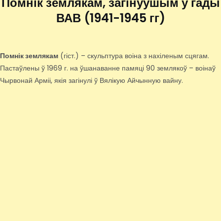
Помнік землякам, загінуўшым у гады
ВАВ (1941-1945 гг)
Помнік землякам
(гіст.) – скульптура воіна з нахіленым сцягам.
Пастаўлены ў 1969 г. на ўшанаванне памяці 90 землякоў – воінаў
Чырвонай Арміі, якія загінулі ў Вялікую Айчынную вайну.