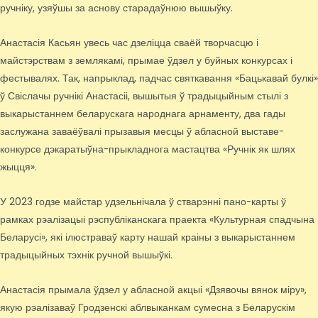
ручніку, узяўшы за аснову старадаўнюю вышыўку.
Анастасія Касьян увесь час дзеліцца сваёй творчасцю і
майстэрствам з землякамі, прымае ўдзел у буйных конкурсах і
фестывалях. Так, напрыклад, падчас святкавання «Бацькавай булкі»
ў Свіслачы ручнікі Анастасіі, вышытыя ў традыцыйным стылі з
выкарыстаннем беларускага народнага арнаменту, два гады
заслужана заваёўвалі прызавыя месцы ў абласной выставе-
конкурсе дэкаратыўна-прыкладнога мастацтва «Ручнік як шлях
жыцця».
У 2023 годзе майстар удзельнічала ў стварэнні пано-карты ў
рамках рэалізацыі рэспубліканскага праекта «Культурная спадчына
Беларусі», які ілюстраваў карту нашай краіны з выкарыстаннем
традыцыйных тэхнік ручной вышыўкі.
Анастасія прымала ўдзел у абласной акцыі «Дзявочы вянок міру»,
якую рэалізаваў Гродзенскі аблвыканкам сумесна з Беларускім