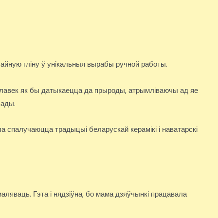
чайную гліну ў унікальныя вырабы ручной работы.
алавек як бы датыкаецца да прыроды, атрымліваючы ад яе
вады.
а спалучаюцца традыцыі беларускай керамікі і наватарскі
аляваць. Гэта і нядзіўна, бо мама дзяўчынкі працавала