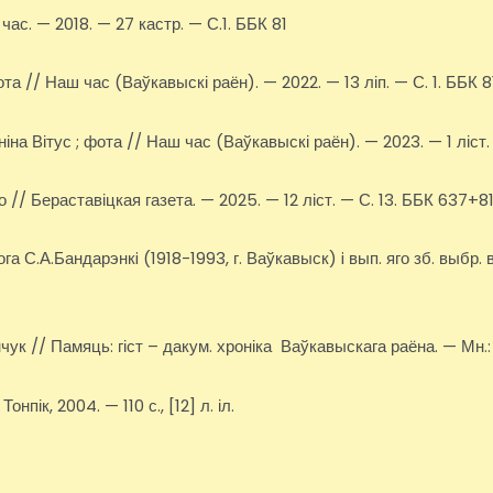
ас. — 2018. — 27 кастр. — С.1. ББК 81
а // Наш час (Ваўкавыскі раён). — 2022. — 13 ліп. — С. 1. ББК 8
іна Вітус ; фота // Наш час (Ваўкавыскі раён). — 2023. — 1 ліст.
 // Бераставіцкая газета. — 2025. — 12 ліст. — С. 13. ББК 637+
ога С.А.Бандарэнкi (1918-1993, г. Ваўкавыск) i вып. яго зб. выбр
ук // Памяць: гіст – дакум. хроніка Ваўкавыскага раёна. — Мн.
пік, 2004. — 110 с., [12] л. іл.