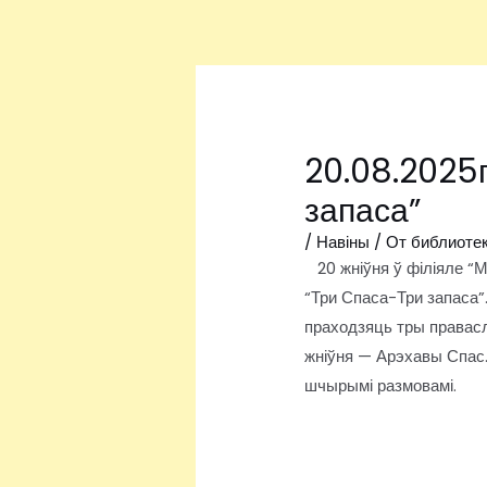
Перейти
Навигация
к
по
содержимому
записям
20.08.2025г
запаса”
/
Навіны
/ От
библиоте
20 жніўня ў філіяле “М
“Три Спаса-Три запаса”.
праходзяць тры правасл
жніўня — Арэхавы Спас
шчырымі размовамі.