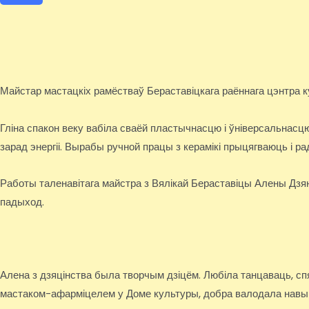
Майстар мастацкіх рамёстваў Бераставіцкага раённага цэнтра 
Гліна спакон веку вабіла сваёй пластычнасцю і ўніверсальнас
зарад энергіі. Вырабы ручной працы з керамікі прыцягваюць і ра
Работы таленавітага майстра з Вялікай Бераставіцы Алены Дзян
падыход.
Алена з дзяцінства была творчым дзіцём. Любіла танцаваць, сп
мастаком-афарміцелем у Доме культуры, добра валодала навык