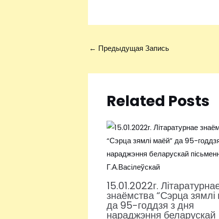
←
Предыдущая Запись
Related Posts
15.01.2022г. Літаратурна
знаёмства “Сэрца зямлі
да 95-годдзя з дня
нараджэння беларускай