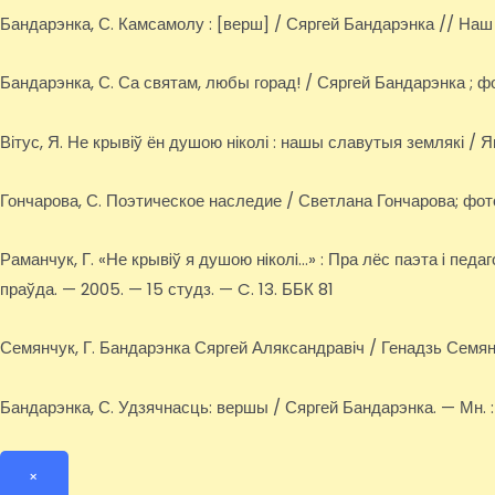
Бандарэнка, С. Камсамолу : [верш] / Сяргей Бандарэнка // Наш ч
Бандарэнка, С. Са святам, любы горад! / Сяргей Бандарэнка ; фот
Вітус, Я. Не крывіў ён душою ніколі : нашы славутыя землякі / Ян
Гончарова, С. Поэтическое наследие / Светлана Гончарова; фото
Раманчук, Г. «Не крывiў я душою нiколi…» : Пра лёс паэта i педаг
праўда. — 2005. — 15 студз. — C. 13. ББК 81
Семянчук, Г. Бандарэнка Сяргей Аляксандравіч / Генадзь Семянч
Бандарэнка, С. Удзячнасць: вершы / Сяргей Бандарэнка. — Мн. : Тон
×