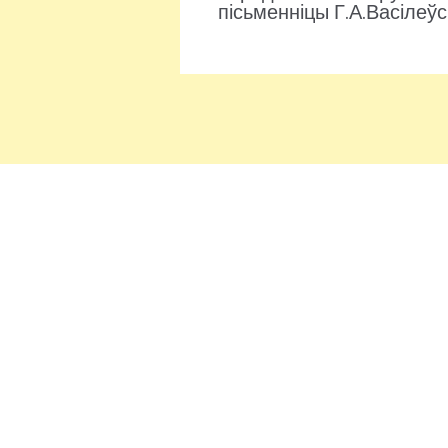
пісьменніцы Г.А.Васілеў