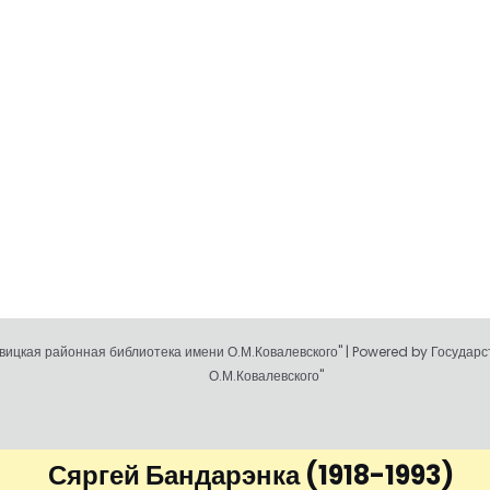
ицкая районная библиотека имени О.М.Ковалевского" | Powered by Государ
О.М.Ковалевского"
Сяргей Бандарэнка
(1918-1993)