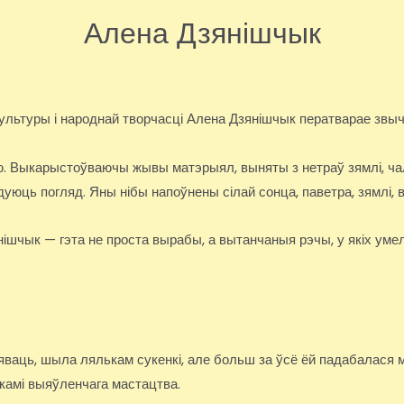
Алена Дзянішчык
культуры і народнай творчасці Алена Дзянішчык ператварае звы
цю. Выкарыстоўваючы жывы матэрыял, выняты з нетраў зямлі, ч
дуюць погляд. Яны нібы напоўнены сілай сонца, паветра, зямлі, 
ішчык — гэта не проста вырабы, а вытанчаныя рэчы, у якіх умел
яваць, шыла лялькам сукенкі, але больш за ўсё ёй падабалася м
амі выяўленчага мастацтва.