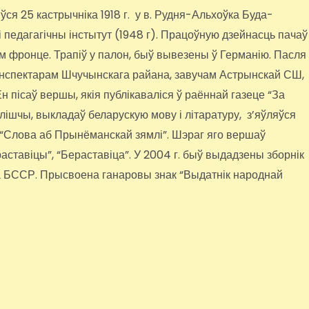
я 25 кастрычніка 1918 г. у в. Рудня-Альхоўка Буда-
 педагагічны інстытут (1948 г). Працоўную дзейнасць пачаў
м фронце. Трапіў у палон, быў вывезены ў Германію. Пасля
ў інспектарам Шчучынскага райана, завучам Астрынскай СШ,
н пісаў вершы, якія публікаваліся ў раённай газеце “За
ылішчы, выкладаў беларускую мову і літаратуру, з’яўляўся
 “Слова аб Прынёманскай зямлі”. Шэраг яго вершаў
ераставіцы”, “Бераставіца”. У 2004 г. быў выдадзены зборнік
а БССР. Прысвоена ганаровы знак “Выдатнік народнай