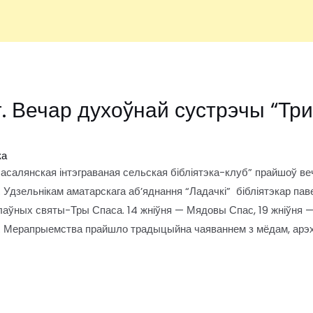
. Вечар духоўнай сустрэчы “Тр
ка
асалянская інтэграваная сельская бібліятэка-клуб” прайшоў в
 Удзельнікам аматарскага аб’яднання “Ладачкі” бібліятэкар паве
аўных святы-Тры Спаса. 14 жніўня — Мядовы Спас, 19 жніўня 
. Мерапрыемства прайшло традыцыйна чаяваннем з мёдам, арэха