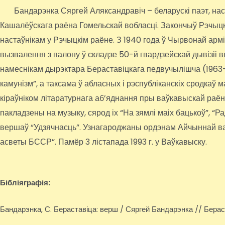
Бандарэнка Сяргей Аляксандравіч – беларускі паэт, настаў
Кашалёўскага раёна Гомельскай вобласці. Закончыў Рэчыцкае
настаўнікам у Рэчыцкім раёне. З 1940 года ў Чырвонай арм
вызвалення з палону ў складзе 50-й гвардзейскай дывізіі 
намеснікам дырэктара Бераставіцкага педвучылішча (1963-19
камунізм”, а таксама ў абласных і рэспубліканскіх сродкаў
кіраўніком літаратурнага аб’яднання пры ваўкавыскай раё
пакладзены на музыку, сярод іх “На зямлі маіх бацькоў”, “Р
вершаў “Удзячнасць”. Узнагароджаны ордэнам Айчыннай ва
асветы БССР”. Памёр 3 лістапада 1993 г. у Ваўкавыску.
Бібліяграфія:
Бандарэнка, С. Бераставіца: верш / Сяргей Бандарэнка // Бераста