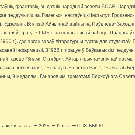
нік, франтавік, выдатнік народнай асветы БССР. Нарадзіўс
 педвучылішча, Гомельскі настаўніцкі інстытут, Гродзенскі
іі. Удзельнік Вялікай Айчыннай вайны на Паўднёва-Заходні
вызваляў Прагу. З 1945 г. на педагагічнай рабоце. Працава
66 г), дзе арганізаваў літаратурны гурток для студэнтаў. Ё
 масавай інфармацыі. З 1966 г. працуе ў Ваўкавыскім педвуч
ннай газеце “Знамя Октября”. Аўтар лірычна-эпічнай паэмы
адзіма светлая мая”, “Беларусь – сястра Расіі”, “Вальс аб Б
йны, 9 медалямі, Ганаровымі граматамі Вярхоўнага Савет
віцкая газета. — 2025. — 12 ліст. — С. 13. ББК 81