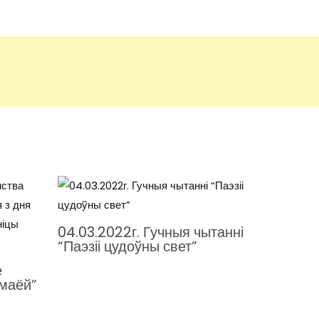
04.03.2022г. Гучныя чытанні
“Паэзіі цудоўны свет”
е
 маёй”