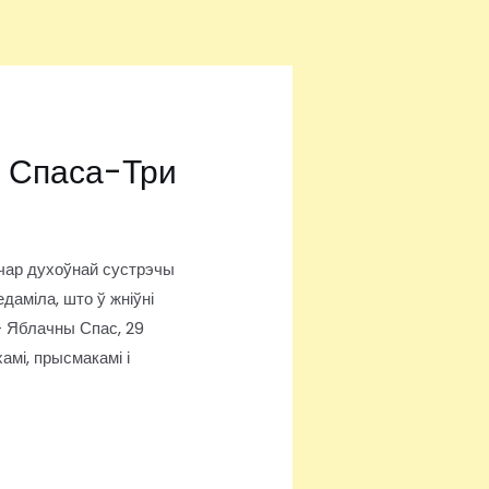
и Спаса-Три
ечар духоўнай сустрэчы
даміла, што ў жніўні
— Яблачны Спас, 29
мі, прысмакамі і