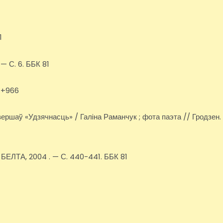
1
 — С. 6. ББК 81
81+966
. вершаў «Удзячнасць» / Галiна Раманчук ; фота паэта // Гродзен.
: БЕЛТА, 2004 . — С. 440-441. ББК 81