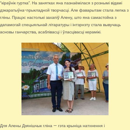
“кіраўнік гуртка”. На занятках яна пазнаёмілася з рознымі відамі
дэкаратыўна-прыкладной творчасці. Але фаварытам стала лепка з
гліны. Працэс настолькі захапіў Алену, што яна самастойна з
дапамогай спецыяльнай літаратуры і інтэрнэту стала вывучаць
асновы ганчарства, асаблівасці і ўласцівасці керамікі.
Для Алены Дзянішчык гліна — гэта крыніца натхнення і