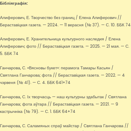
Бібліяграфія:
Алиферович, Е. Творчество без границ / Елена Алиферович //
Бераставіцкая газета. — 2024. — 11 верасня (№ 37). — С. 10. ББК 74
Алиферович, Е. Хранительница культурного наследия / Елена
Алиферович; фото // Бераставіцкая газета. — 2025. — 21 мая. — С.
5. ББК 74
Ганчарова, С. «Вясновы букет»: перамога Тамары Касьян /
Святлана Ганчарова; фота // Бераставіцкая газета. — 2022. — 4
чэрвеня (№ 41). — С. 4. ББК 641+74
Ганчарова, С. Іх творчасць — наш культурны здабытак / Святлана
Ганчарова; фота аўтара // Бераставіцкая газета. — 2021. — 9
кастрычніка (№ 79). — С. 1. ББК 64+74
Ганчарова, С. Саламяных спраў майстар / Святлана Ганчарова //