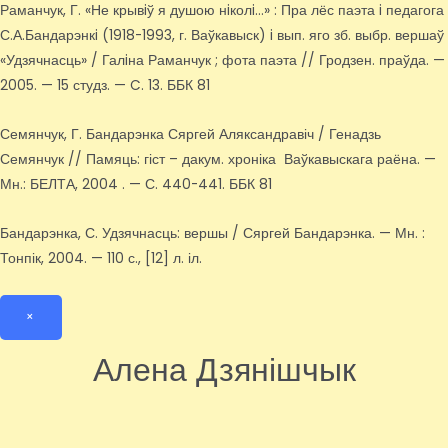
Раманчук, Г. «Не крывiў я душою нiколi…» : Пра лёс паэта i педагога
С.А.Бандарэнкi (1918-1993, г. Ваўкавыск) i вып. яго зб. выбр. вершаў
«Удзячнасць» / Галiна Раманчук ; фота паэта // Гродзен. праўда. —
2005. — 15 студз. — C. 13. ББК 81
Семянчук, Г. Бандарэнка Сяргей Аляксандравіч / Генадзь
Семянчук // Памяць: гіст – дакум. хроніка Ваўкавыскага раёна. —
Мн.: БЕЛТА, 2004 . — С. 440-441. ББК 81
Бандарэнка, С. Удзячнасць: вершы / Сяргей Бандарэнка. — Мн. :
Тонпік, 2004. — 110 с., [12] л. іл.
×
Алена Дзянішчык