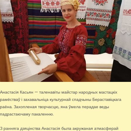
Анастасія Касьян — таленавіты майстар народных мастацкіх
рамёстваў і захавальніца культурнай спадчыны Бераставіцкага
раёна. Захопленая творчасцю, яна ўмела перадае веды
падрастаючаму пакаленню.
З ранняга дзяцінства Анастасія была акружаная атмасферай