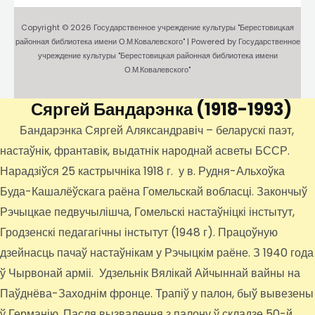
Copyright © 2026 Государственное учреждение культуры "Берестовицкая
районная библиотека имени О.М.Ковалевского" | Powered by Государственное
учреждение культуры "Берестовицкая районная библиотека имени
О.М.Ковалевского"
Сяргей Бандарэнка
(1918-1993)
Бандарэнка Сяргей Аляксандравіч – беларускі паэт,
настаўнік, франтавік, выдатнік народнай асветы БССР.
Нарадзіўся 25 кастрычніка 1918 г. у в. Рудня-Альхоўка
Буда-Кашалёўскага раёна Гомельскай вобласці. Закончыў
Рэчыцкае педвучылішча, Гомельскі настаўніцкі інстытут,
Гродзенскі педагагічны інстытут (1948 г). Працоўную
дзейнасць пачаў настаўнікам у Рэчыцкім раёне. З 1940 года
ў Чырвонай арміі. Удзельнік Вялікай Айчыннай вайны на
Паўднёва-Заходнім фронце. Трапіў у палон, быў вывезены
ў Германію. Пасля вызвалення з палону ў складзе 50-й