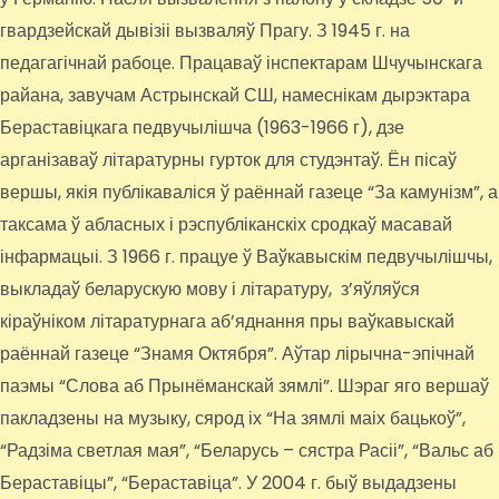
гвардзейскай дывізіі вызваляў Прагу. З 1945 г. на
педагагічнай рабоце. Працаваў інспектарам Шчучынскага
райана, завучам Астрынскай СШ, намеснікам дырэктара
Бераставіцкага педвучылішча (1963-1966 г), дзе
арганізаваў літаратурны гурток для студэнтаў. Ён пісаў
вершы, якія публікаваліся ў раённай газеце “За камунізм”, а
таксама ў абласных і рэспубліканскіх сродкаў масавай
інфармацыі. З 1966 г. працуе ў Ваўкавыскім педвучылішчы,
выкладаў беларускую мову і літаратуру, з’яўляўся
кіраўніком літаратурнага аб’яднання пры ваўкавыскай
раённай газеце “Знамя Октября”. Аўтар лірычна-эпічнай
паэмы “Слова аб Прынёманскай зямлі”. Шэраг яго вершаў
пакладзены на музыку, сярод іх “На зямлі маіх бацькоў”,
“Радзіма светлая мая”, “Беларусь – сястра Расіі”, “Вальс аб
Бераставіцы”, “Бераставіца”. У 2004 г. быў выдадзены