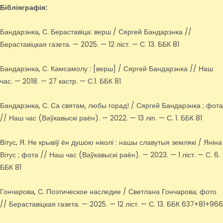
Бібліяграфія:
Бандарэнка, С. Бераставіца: верш / Сяргей Бандарэнка //
Бераставіцкая газета. — 2025. — 12 ліст. — С. 13. ББК 81
Бандарэнка, С. Камсамолу : [верш] / Сяргей Бандарэнка // Наш
час. — 2018. — 27 кастр. — С.1. ББК 81
Бандарэнка, С. Са святам, любы горад! / Сяргей Бандарэнка ; фота
// Наш час (Ваўкавыскі раён). — 2022. — 13 ліп. — С. 1. ББК 81
Вітус, Я. Не крывіў ён душою ніколі : нашы славутыя землякі / Яніна
Вітус ; фота // Наш час (Ваўкавыскі раён). — 2023. — 1 ліст. — С. 6.
ББК 81
Гончарова, С. Поэтическое наследие / Светлана Гончарова; фото
// Бераставіцкая газета. — 2025. — 12 ліст. — С. 13. ББК 637+81+966