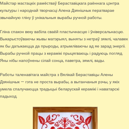
Майстар мастацкіх рамёстваў Бераставіцкага раённага цэнтра
культуры і народнай творчасці Алена Дзянішчык ператварае
звычайную гліну ў унікальныя вырабы ручной работы.
Гліна спакон веку вабіла сваёй пластычнасцю і ўніверсальнасцю.
Выкарыстоўваючы жывы матэрыял, выняты з нетраў зямлі, чалавек
як бы датыкаецца да прыроды, атрымліваючы ад яе зарад энергіі.
Вырабы ручной працы з керамікі прыцягваюць і радуюць погляд.
Яны нібы напоўнены сілай сонца, паветра, зямлі, вады.
Работы таленавітага майстра з Вялікай Бераставіцы Алены
Дзянішчык — гэта не проста вырабы, а вытанчаныя рэчы, у якіх
умела спалучаюцца традыцыі беларускай керамікі і наватарскі
падыход.