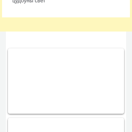
цудоўны свет”