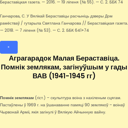
Бераставіцкая газета. — 2016. — 19 ліпеня (№ 55). — С. 2. ББК 74
Ганчарова, С. У Вялікай Бераставіцы расчыніць дзверы Дом
рамёстваў / гутарыла Святлана Ганчарова // Бераставіцкая газета.
— 2018. — 7 ліпеня (№ 53). — С. 2. ББК 641+74
×
Аграгарадок Малая Бераставіца.
Помнік землякам, загінуўшым у гады
ВАВ (1941-1945 гг)
Помнік землякам
(гіст.) – скульптура воіна з нахіленым сцягам.
Пастаўлены ў 1969 г. на ўшанаванне памяці 90 землякоў – воінаў
Чырвонай Арміі, якія загінулі ў Вялікую Айчынную вайну.