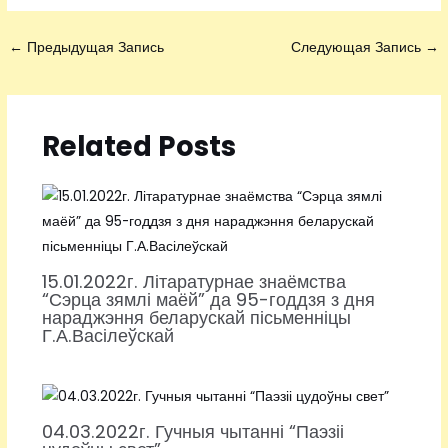
←
Предыдущая Запись
Следующая Запись
→
Related Posts
15.01.2022г. Літаратурнае знаёмства
“Сэрца зямлі маёй” да 95-годдзя з дня
нараджэння беларускай пісьменніцы
Г.А.Васілеўскай
04.03.2022г. Гучныя чытанні “Паэзіі