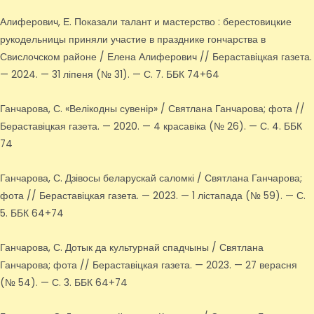
Алиферович, Е. Показали талант и мастерство : берестовицкие
рукодельницы приняли участие в празднике гончарства в
Свислочском районе / Елена Алиферович // Бераставіцкая газета.
— 2024. — 31 ліпеня (№ 31). — С. 7. ББК 74+64
Ганчарова, С. «Велікодны сувенір» / Святлана Ганчарова; фота //
Бераставіцкая газета. — 2020. — 4 красавіка (№ 26). — С. 4. ББК
74
Ганчарова, С. Дзівосы беларускай саломкі / Святлана Ганчарова;
фота // Бераставіцкая газета. — 2023. — 1 лістапада (№ 59). — С.
5. ББК 64+74
Ганчарова, С. Дотык да культурнай спадчыны / Святлана
Ганчарова; фота // Бераставіцкая газета. — 2023. — 27 верасня
(№ 54). — С. 3. ББК 64+74