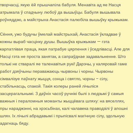
творчасці, якую ёй прышчапіла бабуля. Менавіта ад яе Насця
атрымала ў спадчыну любоў да вышыўцы. Бабуля вышывала
роўняддзю, а майстрыха Анастасія палюбіла вышыўку крыжыкам.
Сёння, ужо будучы ўмелай майстрыхай, Анастасія ўкладвае ў
кожны выраб часцінку душы. Вышыўка крыжыкам — гэта
карпатлівая праца, якая патрабуе цярпення і ўседлівасці. Але для
Насці гэта не проста занятак, а сапраўднае задавальненне. Што
толькі не стваралі яе таленавітыя рукі! Дарэчы, у каляровай гаме
работ дзяўчыны пераважаюць чырвоны і чорны. Чырвоны
сімвалізуе паўнату жыцця, сонца і святло, чорны – сілу,
стабільнасць, спакой. Такія колеры раней лічыліся
засцерагальнымі. З даўніх часоў ручнікі былі з людзьмі ў самыя
важныя і пераломныя моманты жыццёвага шляху: на вяселлях,
пры нараджэнні, на хрэсьбінах, калі чалавека праводзілі ў апошні
шлях. Іх лічылі абрадавымі і прыпісвалі магічную сілу, здольную
адагнаць бяду.