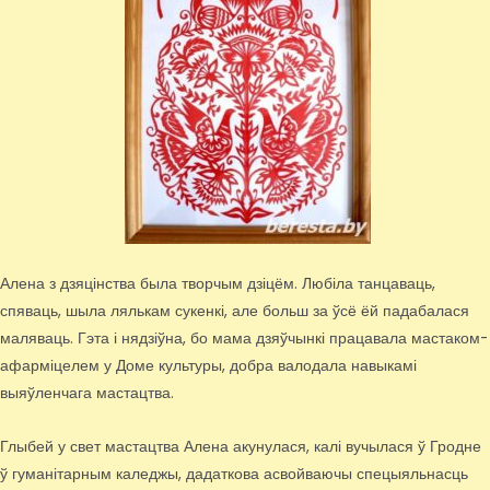
Алена з дзяцінства была творчым дзіцём. Любіла танцаваць,
спяваць, шыла лялькам сукенкі, але больш за ўсё ёй падабалася
маляваць. Гэта і нядзіўна, бо мама дзяўчынкі працавала мастаком-
афарміцелем у Доме культуры, добра валодала навыкамі
выяўленчага мастацтва.
Глыбей у свет мастацтва Алена акунулася, калі вучылася ў Гродне
ў гуманітарным каледжы, дадаткова асвойваючы спецыяльнасць