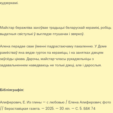
кудзеркамі.
Майстар беражліва захоўвае традыцыі беларускай керамікі, робіць
выдатныя свістулькі ў выглядзе птушачак і звяркоў.
Алена перадае свае ўменні падрастаючаму пакаленню. У Доме
рамёстваў яна вядзе гурток па кераміцы, і на занятках дзецям
заўсёды цікава. Дарэчы, майстар-класы рукадзельніцы з
задавальненнем наведваюць не толькі дзеці, але і дарослыя.
Бібліяграфія:
Алиферович, Е. Из глины — с любовью / Елена Алиферович; фото
// Бераставіцкая газета. — 2025. — 30 ліп. — С. 5. ББК 74