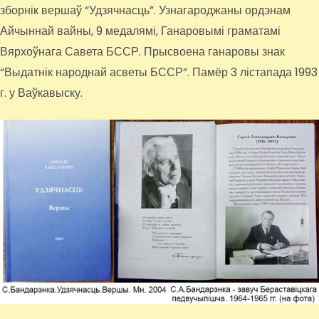
зборнік вершаў “Удзячнасць”. Узнагароджаны ордэнам
Айчыннай вайны, 9 медалямі, Ганаровымі граматамі
Вярхоўнага Савета БССР. Прысвоена ганаровы знак
“Выдатнік народнай асветы БССР”. Памёр 3 лістапада 1993
г. у Ваўкавыску.