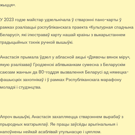
жыцця».
У 2023 годзе майстар удзельнічала ў стварэнні пано-карты ў
рамках рэалізацыі рэспубліканскага праекта «Культурная спадчына
Беларусі», які ілюстраваў карту нашай краіны з выкарыстаннем
традыцыйных тэхнік ручной вышыўкі.
Анастасія прымала ўдзел у абласной акцыі «Дзявочы вянок міру»,
якую рэалізаваў Гродзенскі аблвыканкам сумесна з Беларускім
саюзам жанчын да 80-годдзя вызвалення Беларусі ад нямецка-
фашысцкіх захопнікаў і ў рамках Рэспубліканскага марафону
моладзі і студэнцтва.
Апроч вышыўкі, Анастасія захапляецца стварэннем вырабаў з
прыродных матэрыялаў. Яе працы заўсёды арыгінальныя і
напоўнены нейкай асаблівай утульнасцю і цяплом.