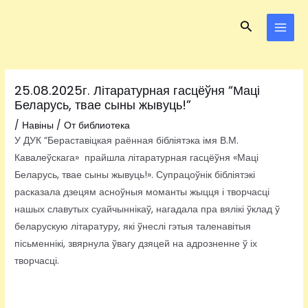
Перейти
Навигация
MAI
Поиск
к
по
MEN
содержимому
записям
25.08.2025г. Літаратурная гасцёўня “Маці
Беларусь, твае сыны жывуць!”
/
Навіны
/ От
библиотека
У ДУК “Бераставіцкая раённая бібліятэка імя В.М.
Кавалеўскага» прайшла літаратурная гасцёўня «Маці
Беларусь, твае сыны жывуць!». Супрацоўнік бібліятэкі
расказала дзецям асноўныя моманты жыцця і творчасці
нашых славутых суайчыннікаў, нагадала пра вялікі ўклад ў
беларускую літаратуру, які ўнеслі гэтыя таленавітыя
пісьменнікі, звярнула ўвагу дзяцей на адрозненне ў іх
творчасці.