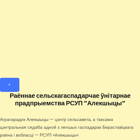
×
Раённае сельскагаспадарчае ўнітарнае
прадпрыемства РСУП “Алекшыцы“
Аграгарадок Алекшыцы — цэнтр сельсавета, а таксама
цэнтральная сядзіба адной з лепшых гаспадарак Бераставіцкага
раёна і вобласці — РСУП «Алекшыцы».