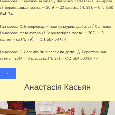
Ганчарова, С. Дыплом за ўдзел у «Казюках» / Святлана Ганчарова
// Бераставіцкая газета. — 2019. — 23 сакавіка (№ 23). — С. 5. ББК
641+74
Ганчарова, С. Іх творчасць — наш культурны здабытак / Святлана
Ганчарова; фота аўтара // Бераставіцкая газета. — 2021. — 9
кастрычніка (№ 79). — С. 1. ББК 64+74
Ганчарова, С. Саломка,гліна,роспіс па дрэве…// Бераставіцкая
газета.—2013. — 6 красавіка (№ 27).— C.2. ББК Б633.6 +74
×
Анастасія Касьян