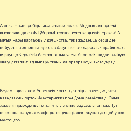
А яшчэ Насця робіць тэкстыльных лялек. Модныя аднарожкі
выхваляюцца сваімі ўборамі: кожнае сукенка дызайнерская! А
мілыя жабы вяртаюць у дзяцінства, так і жадаецца сесці дзе-
небудзь на зялёным лузе, і, забыўшыся аб дарослых праблемах,
вярнуцца ў далёкія бесклапотныя часы. Анастасія надае вялікую
ўвагу дэталям: ад выбару тканін да прапрацоўкі аксэсуараў.
Ведамі і досведам Анастасія Касьян дзеліцца з дзецьмі, якія
наведваюць гурток «Мастерилки» пры Доме рамёстваў. Юныя
землякі прыходзяць на заняткі з вялікім задавальненнем. Тут
нязменна пануе атмасфера творчасці, якая акунае дзяцей у свет
мастацтва.