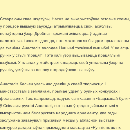
Ствараючы свае шэдэўры, Насця не выкарыстоўвае гатовыя схемы,
у працэсе вышыўкі заўсёды атрымліваецца свой, асаблівы,
непаўторны ўзор. Дробныя крыжыкі зліваюцца ў адзінае
палотнішча, і часам здаецца, што малюнак як быццам прылеплены
да тканіны. Анастасія валодае і іншымі тэхнікамі вышыўкі. У яе ёсць
ручнік у стылі “працяг”. Гэта калі ўзор вышываецца працяглымі
шыўкамі. У планах у майстрыхі стварыць свой унікальны ўзор на
ручніку, узяўшы за аснову старадаўнюю вышыўку.
Анастасія Касьян увесь час дзеліцца сваёй творчасцю і
майстэрствам з землякамі, прымае ўдзел у буйных конкурсах і
фестывалях. Так, напрыклад, падчас святкавання «Бацькавай булкі»
ў Свіслачы ручнікі Анастасіі, вышытыя ў традыцыйным стылі з
выкарыстаннем беларускага народнага арнаменту, два гады
заслужана заваёўвалі прызавыя месцы ў абласной выставе-
конкурсе дэкаратыўна-прыкладнога мастацтва «Ручнік як шлях