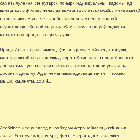
самавыяўлення. Яе аўтарскі почырк індывідуальны і вядомы: ад
вытанчаных фігурак лялек да вытанчаных дэкаратыўных элементаў
на званочках – усе яе вырабы выкананы з неверагоднай
акуратнасцю і ўвагай да дэталяў. У кожную працу ўкладзены
карпатлівая праца і часцінка душы.
Працы Алены Дзянішчык здзіўляюць разнастайнасцю: фігуркі,
магніты, скарбонкі, званочкі, дэкаратыўныя пано і нават бразготкі
для малых. І ўсе вырабы выкананы з неверагоднай увагай да
дробных дэталяў. Ад іх немагчыма адарваць вачэй — вожыкі,
мышкі, кацяняты, домікі…
Асаблівае месца сярод вырабаў майстра займаюць гліняныя
лялькі: беларусачкі, снягуркі, феі і неверагодныя лялечкі з