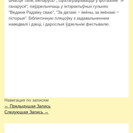
шчасця табе, Беларусь!”, сфатаграфавацца ў фотазоне “Я
ганаруся”, паўдзельнічаць у інтэрактыўных гульнях
“Ведаем Радзіму сваю”, “За датамі – імёны, за імёнамі –
гісторыя”. Бібліятэчную пляцоўку з задавальненнем
наведвалі і дзеці, і дарослыя ўдзельнікі фестывалю.
Навигация по записям
←
Предыдущая Запись
Следующая Запись
→