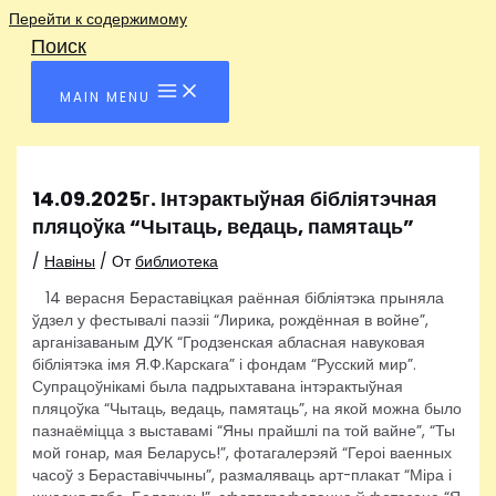
Перейти к содержимому
Поиск
MAIN MENU
14.09.2025г. Інтэрактыўная бібліятэчная
пляцоўка “Чытаць, ведаць, памятаць”
/
Навіны
/ От
библиотека
14 верасня Бераставіцкая раённая бібліятэка прыняла
ўдзел у фестывалі паэзіі “Лирика, рождённая в войне”,
арганізаваным ДУК “Гродзенская абласная навуковая
бібліятэка імя Я.Ф.Карскага” і фондам “Русский мир”.
Супрацоўнікамі была падрыхтавана інтэрактыўная
пляцоўка “Чытаць, ведаць, памятаць”, на якой можна было
пазнаёміцца з выставамі “Яны прайшлі па той вайне”, “Ты
мой гонар, мая Беларусь!”, фотагалерэяй “Героі ваенных
часоў з Бераставіччыны”, размаляваць арт-плакат “Міра і