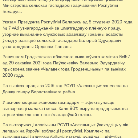
Міністэрства сельскай гаспадаркі і харчавання Рэспублікі
Беларусь.
Указам Прэзідэнта Рэспублікі Беларусь ад 8 студзеня 2020 года
№ 7 «Аб узнагароджанні» за шматгадовую плённую працу,
узорнае выкананне службовых абавязкаў і значны асабісты
ўклад у развіццё сельскай гаспадаркі Валерый Эдуардавіч
узнагароджаны Ордэнам Пашаны.
Рашэннем Гродзенскага абласнога выканаўчага камітэта №157
ад 29 сакавіка 2021 года Паўлюкевічу Валерыю Эдуардавічу
прысвоена званне «Чалавек года Гродзеншчыны» па выніках
2020 года.
Па выніках працы за 2019 год РСУП «Алекшыцы» занесена на
Дошку гонару Бераставіцкага раёна.
У аснове моцнай эканомікі гаспадаркі — эфектыўнасць
вытворчасці малака і мяса. Каля 80% выручкі прадпрыемства
атрымлівае за кошт жывёлагадоўчай галіны.
Па вытворчасці ялавічыны РСУП «Алекшыцы» ўваходзіць у лік
лепшых на ўзроўні вобласці і рэспублікі. Комплекс па
вырошчванні і адкорму буйной рагатай жывёлы — візітоўка