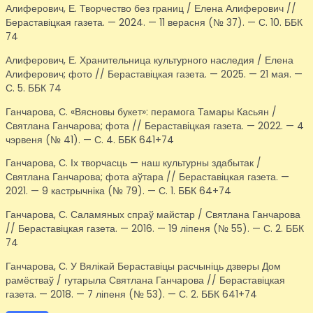
Алиферович, Е. Творчество без границ / Елена Алиферович //
Бераставіцкая газета. — 2024. — 11 верасня (№ 37). — С. 10. ББК
74
Алиферович, Е. Хранительница культурного наследия / Елена
Алиферович; фото // Бераставіцкая газета. — 2025. — 21 мая. —
С. 5. ББК 74
Ганчарова, С. «Вясновы букет»: перамога Тамары Касьян /
Святлана Ганчарова; фота // Бераставіцкая газета. — 2022. — 4
чэрвеня (№ 41). — С. 4. ББК 641+74
Ганчарова, С. Іх творчасць — наш культурны здабытак /
Святлана Ганчарова; фота аўтара // Бераставіцкая газета. —
2021. — 9 кастрычніка (№ 79). — С. 1. ББК 64+74
Ганчарова, С. Саламяных спраў майстар / Святлана Ганчарова
// Бераставіцкая газета. — 2016. — 19 ліпеня (№ 55). — С. 2. ББК
74
Ганчарова, С. У Вялікай Бераставіцы расчыніць дзверы Дом
рамёстваў / гутарыла Святлана Ганчарова // Бераставіцкая
газета. — 2018. — 7 ліпеня (№ 53). — С. 2. ББК 641+74