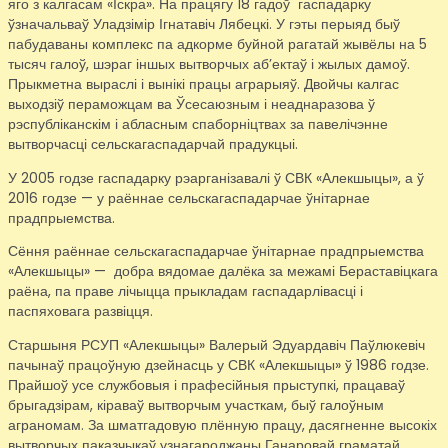
яго з калгасам «Іскра». На працягу 18 гадоў гаспадарку
ўзначальваў Уладзімір Ігнатавіч Лябецкі. У гэты перыяд быў
пабудаваны комплекс па адкорме буйной рагатай жывёлы на 5
тысяч галоў, шэраг іншых вытворчых аб’ектаў і жылых дамоў.
Прыкметна выраслі і вынікі працы аграрыяў. Двойчы калгас
выходзіў пераможцам ва Ўсесаюзным і неаднаразова ў
рэспубліканскім і абласным спаборніцтвах за павелічэнне
вытворчасці сельскагаспадарчай прадукцыі.
У 2005 годзе гаспадарку рэарганізавалі ў СВК «Алекшыцы», а ў
2016 годзе — у раённае сельскагаспадарчае ўнітарнае
прадпрыемства.
Сёння раённае сельскагаспадарчае ўнітарнае прадпрыемства
«Алекшыцы» — добра вядомае далёка за межамі Бераставіцкага
раёна, па праве лічыцца прыкладам гаспадарлівасці і
паспяховага развіцця.
Старшыня РСУП «Алекшыцы» Валерый Эдуардавіч Паўлюкевіч
пачынаў працоўную дзейнасць у СВК «Алекшыцы» ў 1986 годзе.
Прайшоў усе службовыя і прафесійныя прыступкі, працаваў
брыгадзірам, кіраваў вытворчым участкам, быў галоўным
аграномам. За шматгадовую плённую працу, дасягненне высокіх
вытворчых паказчыкаў узнагароджаны Ганаровай граматай