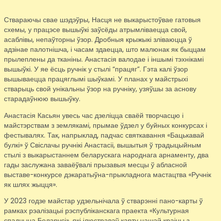
Ствараючы свае шэдэўры, Насця не выкарыстоўвае гатовыя
схемы, у працэсе вышыўкі заўсёды атрымліваецца свой,
асаблівы, непаўторны ўзор. Дробныя крыжыкі зліваюцца ў
адзінае палотнішча, і часам здаецца, што малюнак як быццам
прылеплены да тканіны. Анастасія валодае і іншымі тэхнікамі
вышыўкі. У яе ёсць ручнік у стылі “працяг”. Гэта калі ўзор
вышываецца працяглымі шыўкамі. У планах у майстрыхі
стварыць свой унікальны ўзор на ручніку, узяўшы за аснову
старадаўнюю вышыўку.
Анастасія Касьян увесь час дзеліцца сваёй творчасцю і
майстэрствам з землякамі, прымае ўдзел у буйных конкурсах і
фестывалях. Так, напрыклад, падчас святкавання «Бацькавай
булкі» ў Свіслачы ручнікі Анастасіі, вышытыя ў традыцыйным
стылі з выкарыстаннем беларускага народнага арнаменту, два
гады заслужана заваёўвалі прызавыя месцы ў абласной
выставе-конкурсе дэкаратыўна-прыкладнога мастацтва «Ручнік
як шлях жыцця».
У 2023 годзе майстар удзельнічала ў стварэнні пано-карты ў
рамках рэалізацыі рэспубліканскага праекта «Культурная
спадчына Беларусі», які ілюстраваў карту нашай краіны з