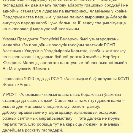
гаспадаркі, ён дае амаль палову абароту грашовых сродкаў і не
аднойчы станавіўся лідарам па вытворчасці ялавічыны ў краіне.
Прадпрыемства першымі ў раёне пачало вырошчваць Абердзін-
ангускую пароду кароў і ўжо больш за 10 гадоў спецыялізуецца
на вытворчасці мармуровай ялавічыны.
Указам Прэзідэнта Рэспублікі Беларусь былі ўзнагароджаны
медалём «За працоўныя заслугі» галоўны заатэхнік РСУП
Алекшыцы Уладзімір Уладзіміравіч Карытцо, кіраўнік комплексу
па вырошчванні і адкорме буйной рагатай жывёлы Норберт
Юзэфавіч Малецкі, аператар па штучным абнасеньванні жывёл
Ян Матэушэвіч Эйсмант.
1 красавіка 2020 года да РСУП «Алекшыцы» быў далучаны КСУП
«Канюхі-Агра».
У РСУП «Алекшыцы» вельмі клапатліва, беражліва і ўважліва
ставяцца да сваіх людзей. Сацыяльны пакет тут даволі важкі —
жыллё для маладых спецыялістаў, рамонт дамоў,
добраўпарадкаванне ў аграгарадку, арганізацыя экскурсій,
розных святочных мерапрыемстваў — гэта далёка не поўны
пералік таго, што робіцца тут на карысць людзей, а значыць і
далейшага росквіту гаспадаркі.