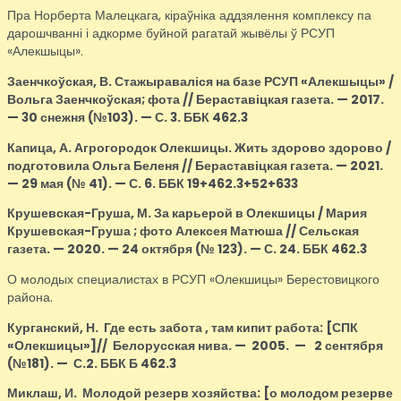
Пра Норберта Малецкага, кіраўніка аддзялення комплексу па
дарошчванні і адкорме буйной рагатай жывёлы ў РСУП
«Алекшыцы».
Заенчкоўская, В.
Стажыраваліся на базе РСУП «Алекшыцы» /
Вольга Заенчкоўская; фота // Бераставіцкая газета. — 2017.
— 30 снежня (№103). — С. 3. ББК 462.3
Капица, А.
Агрогородок Олекшицы. Жить здорово здорово /
подготовила Ольга Беленя // Бераставіцкая газета. — 2021.
— 29 мая (№ 41). — С. 6. ББК 19+462.3+52+633
Крушевская-Груша, М.
За карьерой в Олекшицы / Мария
Крушевская-Груша ; фото Алексея Матюша // Сельская
газета. — 2020. — 24 октября (№ 123). — С. 24. ББК 462.3
О молодых специалистах в РСУП «Олекшицы» Берестовицкого
района.
Курганский, Н.
Где есть забота , там кипит работа:
[СПК
«Олекшицы»]
// Белорусская нива. — 2005. — 2 сентября
(№181). — С.2. ББК Б 462.3
Миклаш, И.
Молодой резерв хозяйства
:
[о молодом резерве