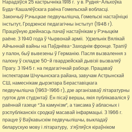
Нарадзіўся 25 кастрычніка 1918 г. у в. Рудня-Альхоўка
Буда-Кашалёўскага раёна Гомельскай вобласці.
Закончыў Рэчыцкае педвучылішча, Гомельскі настаўніцкі
інстытут, Гродзенскі педагагічны інстытут (1948 г).
Працоўную дзейнасць пачаў настаўнікам у Рэчыцкім
раёне. З 1940 года ў Чырвонай арміі. Удзельнік Вялікай
Айчыннай вайны на Паўднёва-Заходнім фронце. Трапіў
у палон, быў вывезены ў Германію. Пасля вызвалення з
палону ў складзе 50-й гвардзейскай дывізіі вызваляў
Прагу. З 1945 г. на педагагічнай рабоце. Працаваў
інспектарам Шчучынскага райана, завучам Астрынскай
СШ, намеснікам дырэктара Бераставіцкага
педвучылішча (1963-1966 г), дзе арганізаваў літаратурны
гурток для студэнтаў. Ён пісаў вершы, якія публікаваліся ў
раённай газеце “За камунізм”, а таксама ў абласных і
рэспубліканскіх сродкаў масавай інфармацыі. З 1966 г.
працуе ў Ваўкавыскім педвучылішчы, выкладаў
беларускую мову і літаратуру, з’яўляўся кіраўніком