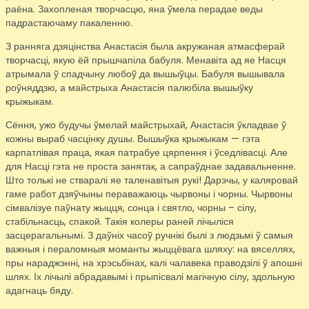
раёна. Захопленая творчасцю, яна ўмела перадае веды
падрастаючаму пакаленню.
З ранняга дзяцінства Анастасія была акружаная атмасферай
творчасці, якую ёй прышчапіла бабуля. Менавіта ад яе Насця
атрымала ў спадчыну любоў да вышыўцы. Бабуля вышывала
роўняддзю, а майстрыха Анастасія палюбіла вышыўку
крыжыкам.
Сёння, ужо будучы ўмелай майстрыхай, Анастасія ўкладвае ў
кожны выраб часцінку душы. Вышыўка крыжыкам — гэта
карпатлівая праца, якая патрабуе цярпення і ўседлівасці. Але
для Насці гэта не проста занятак, а сапраўднае задавальненне.
Што толькі не стваралі яе таленавітыя рукі! Дарэчы, у каляровай
гаме работ дзяўчыны пераважаюць чырвоны і чорны. Чырвоны
сімвалізуе паўнату жыцця, сонца і святло, чорны – сілу,
стабільнасць, спакой. Такія колеры раней лічыліся
засцерагальнымі. З даўніх часоў ручнікі былі з людзьмі ў самыя
важныя і пераломныя моманты жыццёвага шляху: на вяселлях,
пры нараджэнні, на хрэсьбінах, калі чалавека праводзілі ў апошні
шлях. Іх лічылі абрадавымі і прыпісвалі магічную сілу, здольную
адагнаць бяду.