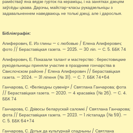
рамёстваў яна вядзе гурток па кераміцы, і на занятках дзецям
заўсёды цікава. Дарэчы, майстар-класы рукадзельніцы з
задавальненнем наведваюць не толькі дзеці, але і дарослыя.
Бібліяграфія:
Алиферович, Е. Из глины — с любовью / Елена Алиферович;
фото // Бераставіцкая газета. — 2025. — 30 ліп. — С. 5. ББК 74
Алиферович, Е. Показали талант и мастерство : берестовицкие
рукодельницы приняли участие в празднике гончарства в
Свислочском районе / Елена Алиферович // Бераставіцкая
газета. — 2024. — 31 ліпеня (№ 31). — С. 7. ББК 74+64
Ганчарова, С. «Велікодны сувенір» / Святлана Ганчарова; фота
// Бераставіцкая газета. — 2020. — 4 красавіка (№ 26). — С. 4.
ББК 74
Ганчарова, С. Дзівосы беларускай саломкі / Святлана Ганчарова;
фота // Бераставіцкая газета. — 2023. — 1 лістапада (№ 59). —
С. 5. ББК 64+74
Ганчарова, С. Дотык да культурнай спадчыны / Святлана