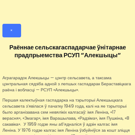
×
Раённае сельскагаспадарчае ўнітарнае
прадпрыемства РСУП “Алекшыцы“
Аграгарадок Алекшыцы — цэнтр сельсавета, а таксама
цэнтральная сядзіба адной з лепшых гаспадарак Бераставіцкага
раёна і вобласці — РСУП «Алекшыцы».
Першая калектыўная гаспадарка на тэрыторыі Алекшыцкага
сельсавета з’явілася ў пачатку 1949 года, калі на яе тэрыторыі
было арганізавана сем невялікіх калгасаў: імя Леніна, «17
верасня», «Змагар», імя Варашылава, «Радзіма», імя Пушкіна, «8
сакавіка». У 1959 годзе яны аб’ядналіся ў адзін калгас імя
Леніна. У 1976 годзе калгас імя Леніна ўзбуйніўся за кошт зліцця