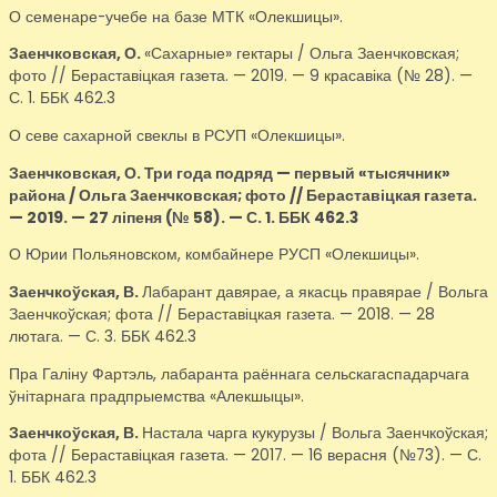
О семенаре-учебе на базе МТК «Олекшицы».
Заенчковская, О.
«Сахарные» гектары / Ольга Заенчковская;
фото // Бераставіцкая газета. — 2019. — 9 красавіка (№ 28). —
С. 1. ББК 462.3
О севе сахарной свеклы в РСУП «Олекшицы».
Заенчковская, О.
Три года подряд — первый «тысячник»
района / Ольга Заенчковская; фото // Бераставіцкая газета.
— 2019. — 27 ліпеня (№ 58). — С. 1. ББК 462.3
О Юрии Польяновском, комбайнере РУСП «Олекшицы».
Заенчкоўская, В.
Лабарант давярае, а якасць правярае / Вольга
Заенчкоўская; фота // Бераставіцкая газета. — 2018. — 28
лютага. — С. 3. ББК 462.3
Пра Галіну Фартэль, лабаранта раённага сельскагаспадарчага
ўнітарнага прадпрыемства «Алекшыцы».
Заенчкоўская, В.
Настала чарга кукурузы / Вольга Заенчкоўская;
фота // Бераставіцкая газета. — 2017. — 16 верасня (№73). — С.
1. ББК 462.3