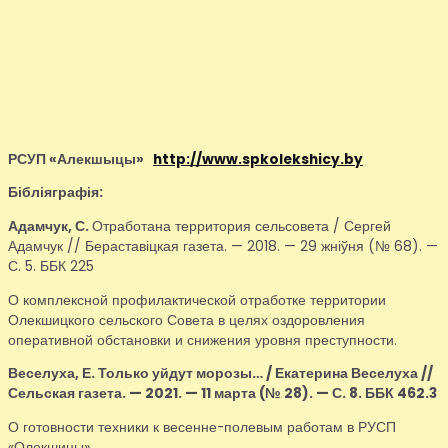
РСУП «Алекшыцы»
http://www.spkolekshicy.by
Бібліяграфія:
Адамчук, С.
Отработана территория сельсовета / Сергей
Адамчук // Бераставіцкая газета. — 2018. — 29 жніўня (№ 68). —
С. 5. ББК 225
О комплексной профилактической отработке территории
Олекшицкого сельского Совета в целях оздоровления
оперативной обстановки и снижения уровня преступности.
Веселуха, Е.
Только уйдут морозы… / Екатерина Веселуха //
Сельская газета. — 2021. — 11 марта (№ 28). — С. 8. ББК 462.3
О готовности техники к весенне-полевым работам в РУСП
«Олекшицы».