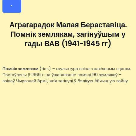
×
Аграгарадок Малая Бераставіца.
Помнік землякам, загінуўшым у
гады ВАВ (1941-1945 гг)
Помнік землякам
(гіст.) – скульптура воіна з нахіленым сцягам.
Пастаўлены ў 1969 г. на ўшанаванне памяці 90 землякоў –
воінаў Чырвонай Арміі, якія загінулі ў Вялікую Айчынную вайну.