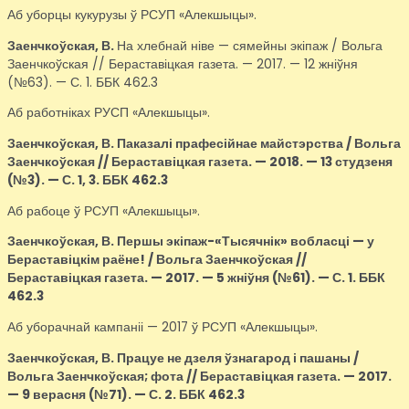
Аб уборцы кукурузы ў РСУП «Алекшыцы».
Заенчкоўская, В.
На хлебнай ніве — сямейны экіпаж / Вольга
Заенчкоўская // Бераставіцкая газета. — 2017. — 12 жніўня
(№63). — С. 1. ББК 462.3
Аб работніках РУСП «Алекшыцы».
Заенчкоўская, В.
Паказалі прафесійнае майстэрства / Вольга
Заенчкоўская // Бераставіцкая газета. — 2018. — 13 студзеня
(№3). — С. 1, 3. ББК 462.3
Аб рабоце ў РСУП «Алекшыцы».
Заенчкоўская, В.
Першы экіпаж-«Тысячнік» вобласці — у
Бераставіцкім раёне! / Вольга Заенчкоўская //
Бераставіцкая газета. — 2017. — 5 жніўня (№61). — С. 1. ББК
462.3
Аб уборачнай кампаніі — 2017 ў РСУП «Алекшыцы».
Заенчкоўская, В.
Працуе не дзеля ўзнагарод і пашаны /
Вольга Заенчкоўская; фота // Бераставіцкая газета. — 2017.
— 9 верасня (№71). — С. 2. ББК 462.3