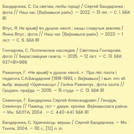
Бандарэнка, С. Са святам, любы горад! / Сяргей Бандарэнка ;
фота // Наш час (Ваўкавыскі раён). — 2022. — 13 ліп. — С. 1. ББК
81
Вітус, Я. Не крывіў ён душою ніколі : нашы славутыя землякі /
Яніна Вітус ; фота // Наш час (Ваўкавыскі раён). — 2023. — 1
ліст. — С. 6. ББК 81
Гончарова, С. Поэтическое наследие / Светлана Гончарова;
фото // Бераставіцкая газета. — 2025. — 12 ліст. — С. 13. ББК
637+81+966
Раманчук, Г. «Не крывiў я душою нiколi…» : Пра лёс паэта i
педагога С.А.Бандарэнкi (1918-1993, г. Ваўкавыск) i вып. яго зб.
выбр. вершаў «Удзячнасць» / Галiна Раманчук ; фота паэта //
Гродзен. праўда. — 2005. — 15 студз. — C. 13. ББК 81
Семянчук, Г. Бандарэнка Сяргей Аляксандравіч / Генадзь
Семянчук // Памяць: гіст – дакум. хроніка Ваўкавыскага раёна.
— Мн.: БЕЛТА, 2004 . — С. 440-441. ББК 81
Бандарэнка, С. Удзячнасць: вершы / Сяргей Бандарэнка. — Мн. :
Тонпік, 2004. — 110 с., [12] л. іл.