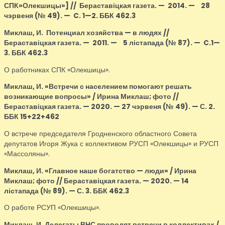
СПК»Олекшицы»]
// Бераставіцкая газета.
—
2014.
—
28
чэрвеня
(№
49).
—
C. 1
—
2
.
ББК 462.3
Миклаш, И.
Потенциал хозяйства
—
в людях
//
Бераставіцкая газета.
—
2011.
—
5 лістапада (№
87).
—
C.1
—
3
.
ББК 462.3
О работниках СПК «Олекшицы».
Миклаш, И.
«Встречи с населением помогают решать
возникающие вопросы» / Ирина Миклаш; фото //
Бераставіцкая газета. — 2020. — 27 чэрвеня (№ 49). — С. 2.
ББК 15+22+462
О встрече председателя Гродненского областного Совета
депутатов Игоря Жука с коллективом РУСП «Олекшицы» и РУСП
«Массоляны».
Миклаш, И.
«Главное наше богатство — люди» / Ирина
Миклаш; фото // Бераставіцкая газета. — 2020. — 14
лістапада (№ 89). — С. 3. ББК 462.3
О работе РСУП «Олекшицы».
Миклаш, И.
Делегаты ВНС проводят встречи в коллективах /