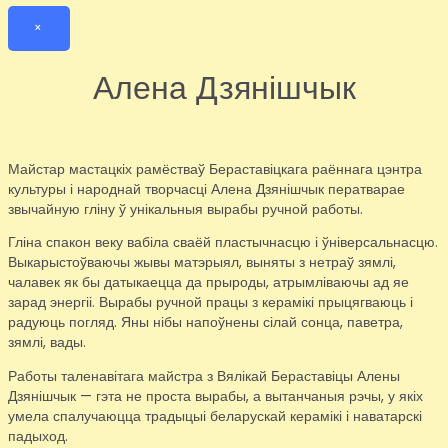
×
Алена Дзянішчык
Майстар мастацкіх рамёстваў Бераставіцкага раённага цэнтра
культуры і народнай творчасці Алена Дзянішчык ператварае
звычайную гліну ў унікальныя вырабы ручной работы.
Гліна спакон веку вабіла сваёй пластычнасцю і ўніверсальнасцю.
Выкарыстоўваючы жывы матэрыял, выняты з нетраў зямлі,
чалавек як бы датыкаецца да прыроды, атрымліваючы ад яе
зарад энергіі. Вырабы ручной працы з керамікі прыцягваюць і
радуюць погляд. Яны нібы напоўнены сілай сонца, паветра,
зямлі, вады.
Работы таленавітага майстра з Вялікай Бераставіцы Алены
Дзянішчык — гэта не проста вырабы, а вытанчаныя рэчы, у якіх
умела спалучаюцца традыцыі беларускай керамікі і наватарскі
падыход.