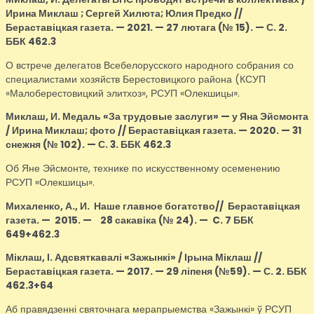
Ирина Миклаш ; Сергей Хилюта; Юлия Предко //
Бераставіцкая газета. — 2021. — 27 лютага (№ 15). — С. 2.
ББК 462.3
О встрече делегатов Всебелорусского народного собрания со
специалистами хозяйств Берестовицкого района (КСУП
«Малоберестовицкий элитхоз», РСУП «Олекшицы».
Миклаш, И.
Медаль «За трудовые заслуги» — у Яна Эйсмонта
/ Ирина Миклаш; фото // Бераставіцкая газета. — 2020. — 31
снежня (№ 102). — С. 3. ББК 462.3
Об Яне Эйсмонте, технике по искусственному осеменению
РСУП «Олекшицы».
Михаленко, А., И.
Наше главное богатство// Бераставіцкая
газета. — 2015.
—
28 сакавіка (№ 24).
—
C. 7 ББК
649+462.3
Міклаш, І.
Адсвяткавалі «Зажынкі» / Ірына Міклаш //
Бераставіцкая газета. — 2017. — 29 ліпеня (№59). — С. 2. ББК
462.3+64
Аб правядзенні святочнага мерапрыемства «Зажынкі» ў РСУП