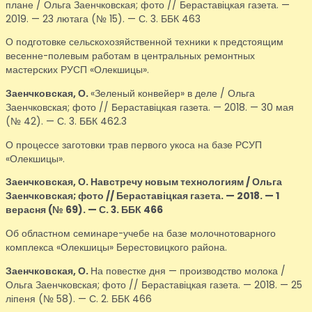
плане / Ольга Заенчковская; фото // Бераставіцкая газета. —
2019. — 23 лютага (№ 15). — С. 3. ББК 463
О подготовке сельскохозяйственной техники к предстоящим
весенне-полевым работам в центральных ремонтных
мастерских РУСП «Олекшицы».
Заенчковская, О.
«Зеленый конвейер» в деле / Ольга
Заенчковская; фото // Бераставіцкая газета. — 2018. — 30 мая
(№ 42). — С. 3. ББК 462.3
О процессе заготовки трав первого укоса на базе РСУП
«Олекшицы».
Заенчковская, О.
Навстречу новым технологиям / Ольга
Заенчковская; фото // Бераставіцкая газета. — 2018. — 1
верасня (№ 69). — С. 3. ББК 466
Об областном семинаре-учебе на базе молочнотоварного
комплекса «Олекшицы» Берестовицкого района.
Заенчковская, О.
На повестке дня — производство молока /
Ольга Заенчковская; фото // Бераставіцкая газета. — 2018. — 25
ліпеня (№ 58). — С. 2. ББК 466