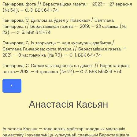
Ганчарова; фота // Бераставіцкая газета. — 2023. — 27 верасня
(№ 54). — С. 3. ББК 64+74
Ганчарова, С. Дыплом за ўдзел у «Казюках» / Святлана
Ганчарова // Бераставіцкая газета. — 2019. — 23 сакавіка (№
23). — С. 5. ББК 641+74
Ганчарова, С. Іх творчасць — наш культурны здабытак /
Святлана Ганчарова; фота аўтара // Бераставіцкая газета. —
2021. — 9 кастрычніка (№ 79). — С. 1. ББК 64+74
Ганчарова, С. Саломка,гліна,роспіс па дрэве…// Бераставіцкая
газета.—2013. — 6 красавіка (№ 27).— C.2. ББК Б633.6 +74
×
Анастасія Касьян
Анастасія Касьян — таленавіты майстар народных мастацкіх
рамёстваў і захавальніца культурнай спадчыны Бераставіцкага