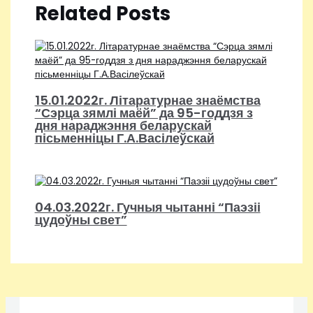
Related Posts
15.01.2022г. Літаратурнае знаёмства
“Сэрца зямлі маёй” да 95-годдзя з
дня нараджэння беларускай
пісьменніцы Г.А.Васілеўскай
04.03.2022г. Гучныя чытанні “Паэзіі
цудоўны свет”