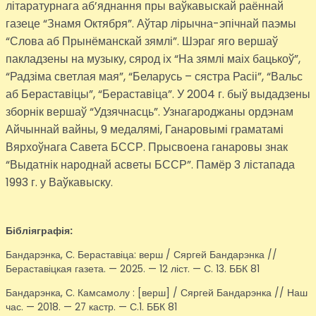
літаратурнага аб’яднання пры ваўкавыскай раённай
газеце “Знамя Октября”. Аўтар лірычна-эпічнай паэмы
“Слова аб Прынёманскай зямлі”. Шэраг яго вершаў
пакладзены на музыку, сярод іх “На зямлі маіх бацькоў”,
“Радзіма светлая мая”, “Беларусь – сястра Расіі”, “Вальс
аб Бераставіцы”, “Бераставіца”. У 2004 г. быў выдадзены
зборнік вершаў “Удзячнасць”. Узнагароджаны ордэнам
Айчыннай вайны, 9 медалямі, Ганаровымі граматамі
Вярхоўнага Савета БССР. Прысвоена ганаровы знак
“Выдатнік народнай асветы БССР”. Памёр 3 лістапада
1993 г. у Ваўкавыску.
Бібліяграфія:
Бандарэнка, С. Бераставіца: верш / Сяргей Бандарэнка //
Бераставіцкая газета. — 2025. — 12 ліст. — С. 13. ББК 81
Бандарэнка, С. Камсамолу : [верш] / Сяргей Бандарэнка // Наш
час. — 2018. — 27 кастр. — С.1. ББК 81