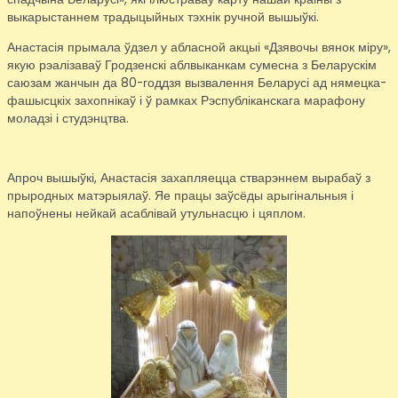
выкарыстаннем традыцыйных тэхнік ручной вышыўкі.
Анастасія прымала ўдзел у абласной акцыі «Дзявочы вянок міру»,
якую рэалізаваў Гродзенскі аблвыканкам сумесна з Беларускім
саюзам жанчын да 80-годдзя вызвалення Беларусі ад нямецка-
фашысцкіх захопнікаў і ў рамках Рэспубліканскага марафону
моладзі і студэнцтва.
Апроч вышыўкі, Анастасія захапляецца стварэннем вырабаў з
прыродных матэрыялаў. Яе працы заўсёды арыгінальныя і
напоўнены нейкай асаблівай утульнасцю і цяплом.