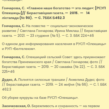
Гончарова, С.
«Главное наше богатство — это люди»
: [РСУП
Олекшицы]
// Бераставіцкая газета. — 2015.
—
14
лістапада (№ 90).
—
C. 7ББК Б462.3
Гончарова, С.
На повестке — социально-экономическое
развитие / Светлана Гончарова; Ирина Миклаш // Бераставіцкая
газета. — 2021. — 23 студзеня (№ 5). — С. 3. ББК 224+46
О едином дне информирования населения в РУСП «Олекшицы»
и РУП «Белтелеком».
Гончарова, С.
Олекшицкий сельский Совет: здесь приумножают
богатства Принеманского края / Светлана Гончарова; фото //
Бераставіцкая газета. — 2019. — 20 сакавіка (№ 22). — С. 3. ББК
225+46
Дудко, А.
Полнятся силосные траншеи / Анжелика Дудко; фото
// Бераставіцкая газета. — 2019. — 24 жніўня (№ 66). — С. 1. ББК
462.3
Об уборке кукурузы на базе РУСП «Олекшицы».
Заенчковская, О.
Бережливость и сохранность — на первом