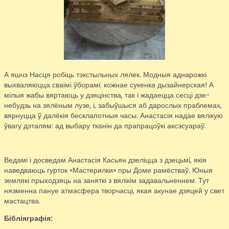
А яшчэ Насця робіць тэкстыльных лялек. Модныя аднарожкі
выхваляюцца сваімі ўборамі: кожнае сукенка дызайнерская! А
мілыя жабы вяртаюць у дзяцінства, так і жадаецца сесці дзе-
небудзь на зялёным лузе, і, забыўшыся аб дарослых праблемах,
вярнуцца ў далёкія бесклапотныя часы. Анастасія надае вялікую
ўвагу дэталям: ад выбару тканін да прапрацоўкі аксэсуараў.
Ведамі і досведам Анастасія Касьян дзеліцца з дзецьмі, якія
наведваюць гурток «Мастерилки» пры Доме рамёстваў. Юныя
землякі прыходзяць на заняткі з вялікім задавальненнем. Тут
нязменна пануе атмасфера творчасці, якая акунае дзяцей у свет
мастацтва.
Бібліяграфія: