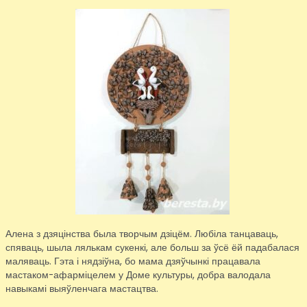
Алена з дзяцінства была творчым дзіцём. Любіла танцаваць,
спяваць, шыла лялькам сукенкі, але больш за ўсё ёй падабалася
маляваць. Гэта і нядзіўна, бо мама дзяўчынкі працавала
мастаком-афарміцелем у Доме культуры, добра валодала
навыкамі выяўленчага мастацтва.