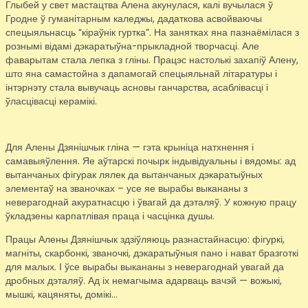
Глыбей у свет мастацтва Алена акунулася, калі вучылася ў
Гродне ў гуманітарным каледжы, дадаткова асвойваючы
спецыяльнасць “кіраўнік гуртка”. На занятках яна пазнаёмілася з
рознымі відамі дэкаратыўна-прыкладной творчасці. Але
фаварытам стала лепка з гліны. Працэс настолькі захапіў Алену,
што яна самастойна з дапамогай спецыяльнай літаратуры і
інтэрнэту стала вывучаць асновы ганчарства, асаблівасці і
ўласцівасці керамікі.
Для Алены Дзянішчык гліна — гэта крыніца натхнення і
самавыяўлення. Яе аўтарскі почырк індывідуальны і вядомы: ад
вытанчаных фігурак лялек да вытанчаных дэкаратыўных
элементаў на званочках – усе яе вырабы выкананы з
неверагоднай акуратнасцю і ўвагай да дэталяў. У кожную працу
ўкладзены карпатлівая праца і часцінка душы.
Працы Алены Дзянішчык здзіўляюць разнастайнасцю: фігуркі,
магніты, скарбонкі, званочкі, дэкаратыўныя пано і нават бразготкі
для малых. І ўсе вырабы выкананы з неверагоднай увагай да
дробных дэталяў. Ад іх немагчыма адарваць вачэй — вожыкі,
мышкі, кацяняты, домікі…