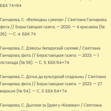
ББК 74+64
Ганчарова, С. «Велікодны сувенір» / Святлана Ганчарова;
фота // Бераставіцкая газета. — 2020. — 4 красавіка (№
26). — С. 4. ББК 74
Ганчарова, С. Дзівосы беларускай саломкі / Святлана
Ганчарова; фота // Бераставіцкая газета. — 2023. — 1
лістапада (№ 59). — С. 5. ББК 64+74
Ганчарова, С. Дотык да культурнай спадчыны / Святлана
Ганчарова; фота // Бераставіцкая газета. — 2023. — 27
верасня (№ 54). — С. 3. ББК 64+74
Ганчарова, С. Дыплом за ўдзел у «Казюках» / Святлана