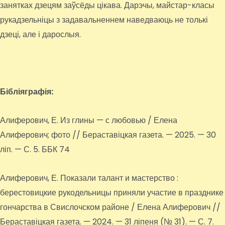
занятках дзецям заўсёды цікава. Дарэчы, майстар-класы
рукадзельніцы з задавальненнем наведваюць не толькі
дзеці, але і дарослыя.
Бібліяграфія:
Алиферович, Е. Из глины — с любовью / Елена
Алиферович; фото // Бераставіцкая газета. — 2025. — 30
ліп. — С. 5. ББК 74
Алиферович, Е. Показали талант и мастерство :
берестовицкие рукодельницы приняли участие в празднике
гончарства в Свислочском районе / Елена Алиферович //
Бераставіцкая газета. — 2024. — 31 ліпеня (№ 31). — С. 7.