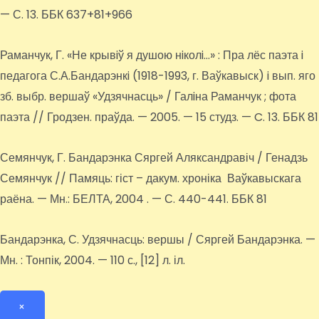
— С. 13. ББК 637+81+966
Раманчук, Г. «Не крывiў я душою нiколi…» : Пра лёс паэта i
педагога С.А.Бандарэнкi (1918-1993, г. Ваўкавыск) i вып. яго
зб. выбр. вершаў «Удзячнасць» / Галiна Раманчук ; фота
паэта // Гродзен. праўда. — 2005. — 15 студз. — C. 13. ББК 81
Семянчук, Г. Бандарэнка Сяргей Аляксандравіч / Генадзь
Семянчук // Памяць: гіст – дакум. хроніка Ваўкавыскага
раёна. — Мн.: БЕЛТА, 2004 . — С. 440-441. ББК 81
Бандарэнка, С. Удзячнасць: вершы / Сяргей Бандарэнка. —
Мн. : Тонпік, 2004. — 110 с., [12] л. іл.
×