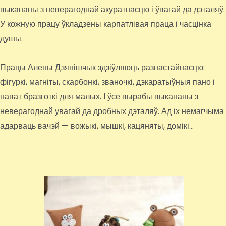
выкананы з неверагоднай акуратнасцю і ўвагай да дэталяў.
У кожную працу ўкладзены карпатлівая праца і часцінка
душы.
Працы Алены Дзянішчык здзіўляюць разнастайнасцю:
фігуркі, магніты, скарбонкі, званочкі, дэкаратыўныя пано і
нават бразготкі для малых. І ўсе вырабы выкананы з
неверагоднай увагай да дробных дэталяў. Ад іх немагчыма
адарваць вачэй — вожыкі, мышкі, кацяняты, домікі…