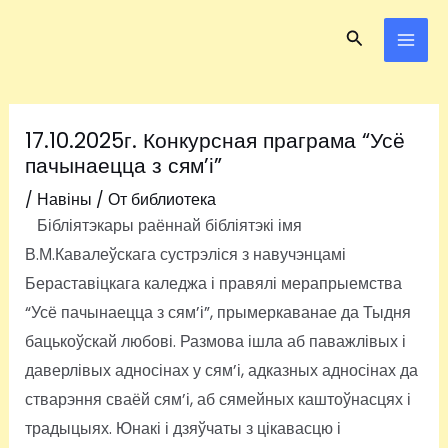
Перейти
Навигация
MAI
Поиск
к
по
ME
содержимому
записям
17.10.2025г. Конкурсная праграма “Усё
пачынаецца з сям’і”
/
Навіны
/ От
библиотека
Бібліятэкары раённай бібліятэкі імя
В.М.Кавалеўскага сустрэліся з навучэнцамі
Бераставіцкага каледжа і правялі мерапрыемства
“Усё пачынаецца з сям’і”, прымеркаванае да Тыдня
бацькоўскай любові. Размова ішла аб паважлівых і
даверлівых адносінах у сям’і, адказных адносінах да
стварэння сваёй сям’і, аб сямейных каштоўнасцях і
традыцыях. Юнакі і дзяўчаты з цікавасцю і