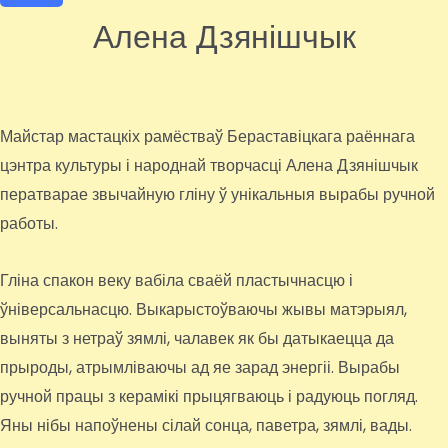
Алена Дзянішчык
Майстар мастацкіх рамёстваў Бераставіцкага раённага
цэнтра культуры і народнай творчасці Алена Дзянішчык
ператварае звычайную гліну ў унікальныя вырабы ручной
работы.
Гліна спакон веку вабіла сваёй пластычнасцю і
ўніверсальнасцю. Выкарыстоўваючы жывы матэрыял,
выняты з нетраў зямлі, чалавек як бы датыкаецца да
прыроды, атрымліваючы ад яе зарад энергіі. Вырабы
ручной працы з керамікі прыцягваюць і радуюць погляд.
Яны нібы напоўнены сілай сонца, паветра, зямлі, вады.