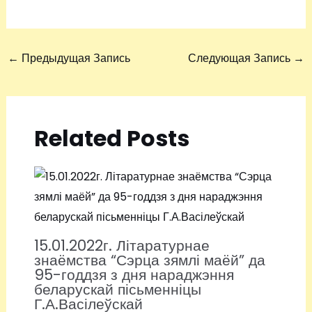
←
Предыдущая Запись
Следующая Запись
→
Related Posts
15.01.2022г. Літаратурнае
знаёмства “Сэрца зямлі маёй” да
95-годдзя з дня нараджэння
беларускай пісьменніцы
Г.А.Васілеўскай