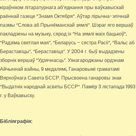
кіраўніком літаратурнага аб’яднання пры ваўкавыскай
раённай газеце “Знамя Октября”. Аўтар лірычна-эпічнай
паэмы “Слова аб Прынёманскай зямлі”. Шэраг яго вершаў
пакладзены на музыку, сярод іх “На зямлі маіх бацькоў”,
“Радзіма светлая мая”, “Беларусь – сястра Расіі”, “Вальс аб
Бераставіцы”, “Бераставіца”. У 2004 г. быў выдадзены
зборнік вершаў “Удзячнасць”. Узнагароджаны ордэнам
Айчыннай вайны, 9 медалямі, Ганаровымі граматамі
Вярхоўнага Савета БССР. Прысвоена ганаровы знак
“Выдатнік народнай асветы БССР”. Памёр 3 лістапада 1993
г. у Ваўкавыску.
Бібліяграфія: