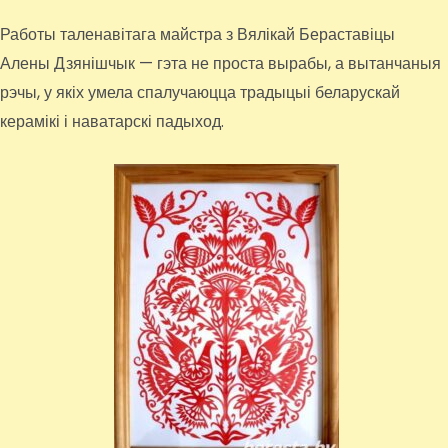
Работы таленавітага майстра з Вялікай Бераставіцы
Алены Дзянішчык — гэта не проста вырабы, а вытанчаныя
рэчы, у якіх умела спалучаюцца традыцыі беларускай
керамікі і наватарскі падыход.