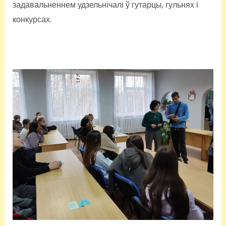
задавальненнем удзельнічалі ў гутарцы, гульнях і
конкурсах.