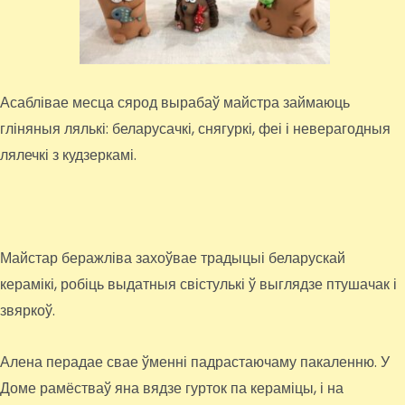
Асаблівае месца сярод вырабаў майстра займаюць
гліняныя лялькі: беларусачкі, снягуркі, феі і неверагодныя
лялечкі з кудзеркамі.
Майстар беражліва захоўвае традыцыі беларускай
керамікі, робіць выдатныя свістулькі ў выглядзе птушачак і
звяркоў.
Алена перадае свае ўменні падрастаючаму пакаленню. У
Доме рамёстваў яна вядзе гурток па кераміцы, і на