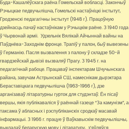
Буда-Кашалёўскага раёна Гомельскай вобласці. Закончыў
Рэчыцкае педвучылішча, Гомельскі настаўніцкі інстытут,
Гродзенскі педагагічны інстытут (1948 г). Працоўную
дзейнасць пачаў настаўнікам у Рэчыцкім раёне. З 1940 года
ў Чырвонай арміі. Удзельнік Вялікай Айчыннай вайны на
Паўднёва-Заходнім фронце. Трапіў у палон, быў вывезены
ў Германію. Пасля вызвалення з палону ў складзе 50-й
гвардзейскай дывізіі вызваляў Прагу. З 1945 г. на
педагагічнай рабоце. Працаваў інспектарам Шчучынскага
райана, завучам Астрынскай СШ, намеснікам дырэктара
Бераставіцкага педвучылішча (1963-1966 г), дзе
арганізаваў літаратурны гурток для студэнтаў. Ён пісаў
вершы, якія публікаваліся ў раённай газеце “За камунізм”, а
таксама ў абласных і рэспубліканскіх сродкаў масавай
інфармацыі. З 1966 г. працуе ў Ваўкавыскім педвучылішчы,
выкладаў беларускую мову і літаратуру, з’яўляўся