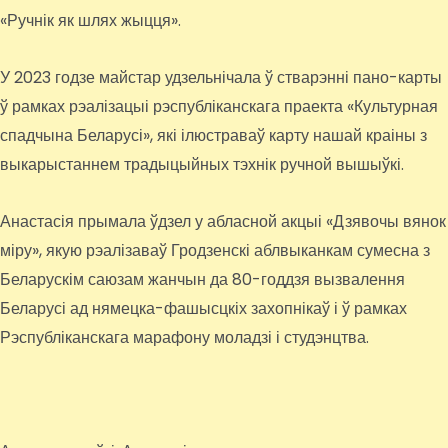
«Ручнік як шлях жыцця».
У 2023 годзе майстар удзельнічала ў стварэнні пано-карты
ў рамках рэалізацыі рэспубліканскага праекта «Культурная
спадчына Беларусі», які ілюстраваў карту нашай краіны з
выкарыстаннем традыцыйных тэхнік ручной вышыўкі.
Анастасія прымала ўдзел у абласной акцыі «Дзявочы вянок
міру», якую рэалізаваў Гродзенскі аблвыканкам сумесна з
Беларускім саюзам жанчын да 80-годдзя вызвалення
Беларусі ад нямецка-фашысцкіх захопнікаў і ў рамках
Рэспубліканскага марафону моладзі і студэнцтва.