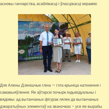
асновы ганчарства, асаблівасці і ўласцівасці керамікі.
Для Алены Дзянішчык гліна — гэта крыніца натхнення і
самавыяўлення. Яе аўтарскі почырк індывідуальны і
вядомы: ад вытанчаных фігурак лялек да вытанчаных
дэкаратыўных элементаў на званочках – усе яе вырабы