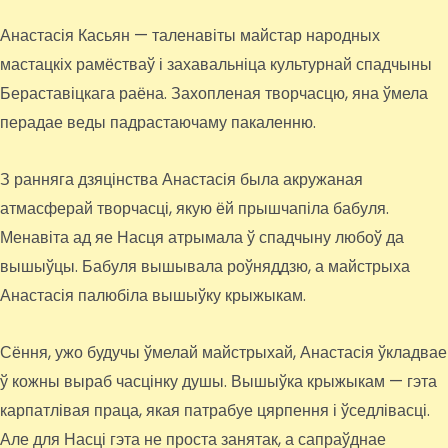
Анастасія Касьян — таленавіты майстар народных
мастацкіх рамёстваў і захавальніца культурнай спадчыны
Бераставіцкага раёна. Захопленая творчасцю, яна ўмела
перадае веды падрастаючаму пакаленню.
З ранняга дзяцінства Анастасія была акружаная
атмасферай творчасці, якую ёй прышчапіла бабуля.
Менавіта ад яе Насця атрымала ў спадчыну любоў да
вышыўцы. Бабуля вышывала роўняддзю, а майстрыха
Анастасія палюбіла вышыўку крыжыкам.
Сёння, ужо будучы ўмелай майстрыхай, Анастасія ўкладвае
ў кожны выраб часцінку душы. Вышыўка крыжыкам — гэта
карпатлівая праца, якая патрабуе цярпення і ўседлівасці.
Але для Насці гэта не проста занятак, а сапраўднае