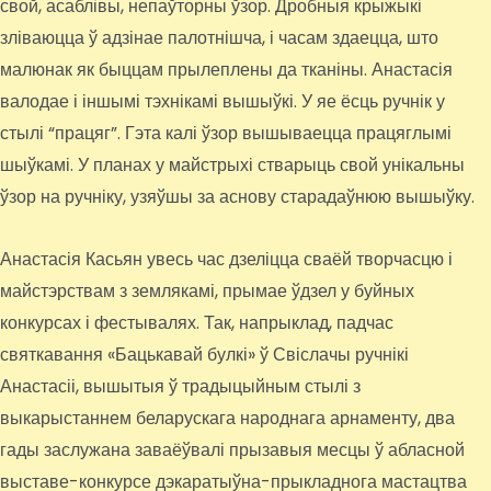
свой, асаблівы, непаўторны ўзор. Дробныя крыжыкі
зліваюцца ў адзінае палотнішча, і часам здаецца, што
малюнак як быццам прылеплены да тканіны. Анастасія
валодае і іншымі тэхнікамі вышыўкі. У яе ёсць ручнік у
стылі “працяг”. Гэта калі ўзор вышываецца працяглымі
шыўкамі. У планах у майстрыхі стварыць свой унікальны
ўзор на ручніку, узяўшы за аснову старадаўнюю вышыўку.
Анастасія Касьян увесь час дзеліцца сваёй творчасцю і
майстэрствам з землякамі, прымае ўдзел у буйных
конкурсах і фестывалях. Так, напрыклад, падчас
святкавання «Бацькавай булкі» ў Свіслачы ручнікі
Анастасіі, вышытыя ў традыцыйным стылі з
выкарыстаннем беларускага народнага арнаменту, два
гады заслужана заваёўвалі прызавыя месцы ў абласной
выставе-конкурсе дэкаратыўна-прыкладнога мастацтва