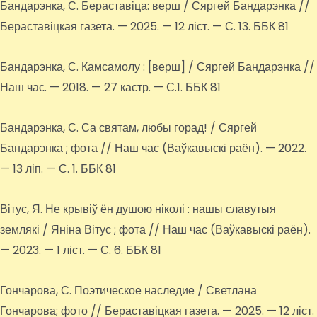
Бандарэнка, С. Бераставіца: верш / Сяргей Бандарэнка //
Бераставіцкая газета. — 2025. — 12 ліст. — С. 13. ББК 81
Бандарэнка, С. Камсамолу : [верш] / Сяргей Бандарэнка //
Наш час. — 2018. — 27 кастр. — С.1. ББК 81
Бандарэнка, С. Са святам, любы горад! / Сяргей
Бандарэнка ; фота // Наш час (Ваўкавыскі раён). — 2022.
— 13 ліп. — С. 1. ББК 81
Вітус, Я. Не крывіў ён душою ніколі : нашы славутыя
землякі / Яніна Вітус ; фота // Наш час (Ваўкавыскі раён).
— 2023. — 1 ліст. — С. 6. ББК 81
Гончарова, С. Поэтическое наследие / Светлана
Гончарова; фото // Бераставіцкая газета. — 2025. — 12 ліст.