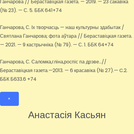
Ганчарова // Бераставіцкая газета. — 2019. — 23 сакавіка
(№ 23). — С. 5. ББК 641+74
Ганчарова, С. Іх творчасць — наш культурны здабытак /
Святлана Ганчарова; фота аўтара // Бераставіцкая газета.
— 2021. — 9 кастрычніка (№ 79). — С. 1. ББК 64+74
Ганчарова, С. Саломка,гліна,роспіс па дрэве…//
Бераставіцкая газета.—2013. — 6 красавіка (№ 27).— C.2.
ББК Б633.6 +74
×
Анастасія Касьян