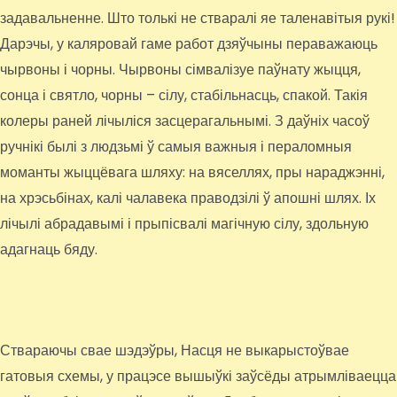
задавальненне. Што толькі не стваралі яе таленавітыя рукі!
Дарэчы, у каляровай гаме работ дзяўчыны пераважаюць
чырвоны і чорны. Чырвоны сімвалізуе паўнату жыцця,
сонца і святло, чорны – сілу, стабільнасць, спакой. Такія
колеры раней лічыліся засцерагальнымі. З даўніх часоў
ручнікі былі з людзьмі ў самыя важныя і пераломныя
моманты жыццёвага шляху: на вяселлях, пры нараджэнні,
на хрэсьбінах, калі чалавека праводзілі ў апошні шлях. Іх
лічылі абрадавымі і прыпісвалі магічную сілу, здольную
адагнаць бяду.
Ствараючы свае шэдэўры, Насця не выкарыстоўвае
гатовыя схемы, у працэсе вышыўкі заўсёды атрымліваецца