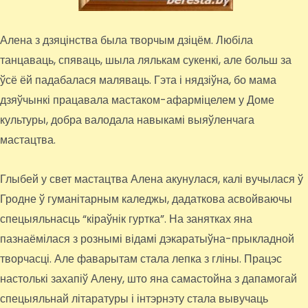
Алена з дзяцінства была творчым дзіцём. Любіла
танцаваць, спяваць, шыла лялькам сукенкі, але больш за
ўсё ёй падабалася маляваць. Гэта і нядзіўна, бо мама
дзяўчынкі працавала мастаком-афарміцелем у Доме
культуры, добра валодала навыкамі выяўленчага
мастацтва.
Глыбей у свет мастацтва Алена акунулася, калі вучылася ў
Гродне ў гуманітарным каледжы, дадаткова асвойваючы
спецыяльнасць “кіраўнік гуртка”. На занятках яна
пазнаёмілася з рознымі відамі дэкаратыўна-прыкладной
творчасці. Але фаварытам стала лепка з гліны. Працэс
настолькі захапіў Алену, што яна самастойна з дапамогай
спецыяльнай літаратуры і інтэрнэту стала вывучаць