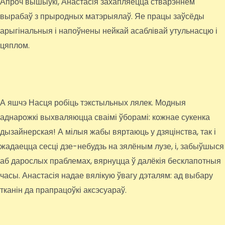
Апроч вышыўкі, Анастасія захапляецца стварэннем
вырабаў з прыродных матэрыялаў. Яе працы заўсёды
арыгінальныя і напоўнены нейкай асаблівай утульнасцю і
цяплом.
А яшчэ Насця робіць тэкстыльных лялек. Модныя
аднарожкі выхваляюцца сваімі ўборамі: кожнае сукенка
дызайнерская! А мілыя жабы вяртаюць у дзяцінства, так і
жадаецца сесці дзе-небудзь на зялёным лузе, і, забыўшыся
аб дарослых праблемах, вярнуцца ў далёкія бесклапотныя
часы. Анастасія надае вялікую ўвагу дэталям: ад выбару
тканін да прапрацоўкі аксэсуараў.