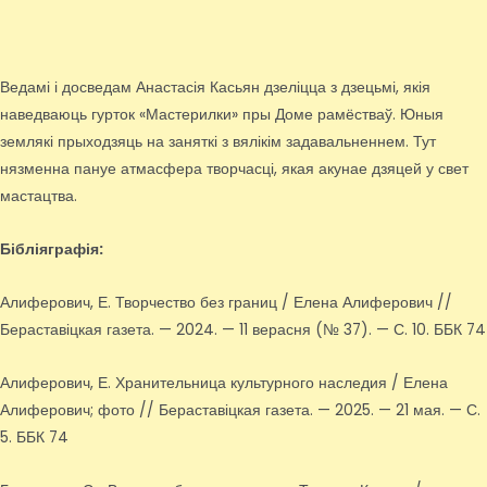
Ведамі і досведам Анастасія Касьян дзеліцца з дзецьмі, якія
наведваюць гурток «Мастерилки» пры Доме рамёстваў. Юныя
землякі прыходзяць на заняткі з вялікім задавальненнем. Тут
нязменна пануе атмасфера творчасці, якая акунае дзяцей у свет
мастацтва.
Бібліяграфія:
Алиферович, Е. Творчество без границ / Елена Алиферович //
Бераставіцкая газета. — 2024. — 11 верасня (№ 37). — С. 10. ББК 74
Алиферович, Е. Хранительница культурного наследия / Елена
Алиферович; фото // Бераставіцкая газета. — 2025. — 21 мая. — С.
5. ББК 74