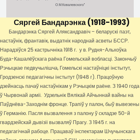
О.М.Ковалевского"
Сяргей Бандарэнка
(1918-1993)
Бандарэнка Сяргей Аляксандравіч – беларускі паэт,
настаўнік, франтавік, выдатнік народнай асветы БССР.
Нарадзіўся 25 кастрычніка 1918 г. у в. Рудня-Альхоўка
Буда-Кашалёўскага раёна Гомельскай вобласці. Закончыў
Рэчыцкае педвучылішча, Гомельскі настаўніцкі інстытут,
Гродзенскі педагагічны інстытут (1948 г). Працоўную
дзейнасць пачаў настаўнікам у Рэчыцкім раёне. З 1940 года
ў Чырвонай арміі. Удзельнік Вялікай Айчыннай вайны на
Паўднёва-Заходнім фронце. Трапіў у палон, быў вывезены
ў Германію. Пасля вызвалення з палону ў складзе 50-й
гвардзейскай дывізіі вызваляў Прагу. З 1945 г. на
педагагічнай рабоце. Працаваў інспектарам Шчучынскага