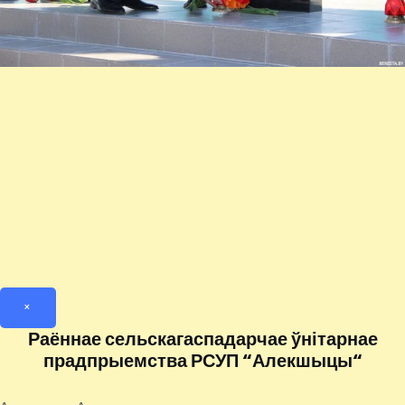
×
Раённае сельскагаспадарчае ўнітарнае
прадпрыемства РСУП “Алекшыцы“