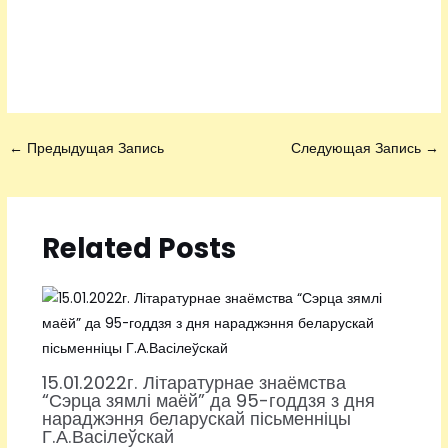
←
Предыдущая Запись
Следующая Запись
→
Related Posts
15.01.2022г. Літаратурнае знаёмства
“Сэрца зямлі маёй” да 95-годдзя з дня
нараджэння беларускай пісьменніцы
Г.А.Васілеўскай