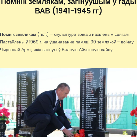
Помнік землякам, загінуўшым у гады
ВАВ (1941-1945 гг)
Помнік землякам
(гіст.) – скульптура воіна з нахіленым сцягам.
Пастаўлены ў 1969 г. на ўшанаванне памяці 90 землякоў – воінаў
Чырвонай Арміі, якія загінулі ў Вялікую Айчынную вайну.