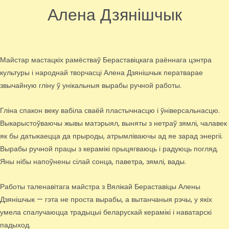
Алена Дзянішчык
Майстар мастацкіх рамёстваў Бераставіцкага раённага цэнтра
культуры і народнай творчасці Алена Дзянішчык ператварае
звычайную гліну ў унікальныя вырабы ручной работы.
Гліна спакон веку вабіла сваёй пластычнасцю і ўніверсальнасцю.
Выкарыстоўваючы жывы матэрыял, выняты з нетраў зямлі, чалавек
як бы датыкаецца да прыроды, атрымліваючы ад яе зарад энергіі.
Вырабы ручной працы з керамікі прыцягваюць і радуюць погляд.
Яны нібы напоўнены сілай сонца, паветра, зямлі, вады.
Работы таленавітага майстра з Вялікай Бераставіцы Алены
Дзянішчык — гэта не проста вырабы, а вытанчаныя рэчы, у якіх
умела спалучаюцца традыцыі беларускай керамікі і наватарскі
падыход.