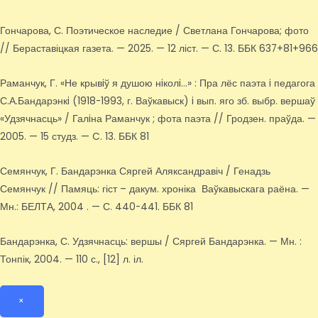
Гончарова, С. Поэтическое наследие / Светлана Гончарова; фото
// Бераставіцкая газета. — 2025. — 12 ліст. — С. 13. ББК 637+81+966
Раманчук, Г. «Не крывiў я душою нiколi…» : Пра лёс паэта i педагога
С.А.Бандарэнкi (1918-1993, г. Ваўкавыск) i вып. яго зб. выбр. вершаў
«Удзячнасць» / Галiна Раманчук ; фота паэта // Гродзен. праўда. —
2005. — 15 студз. — C. 13. ББК 81
Семянчук, Г. Бандарэнка Сяргей Аляксандравіч / Генадзь
Семянчук // Памяць: гіст – дакум. хроніка Ваўкавыскага раёна. —
Мн.: БЕЛТА, 2004 . — С. 440-441. ББК 81
Бандарэнка, С. Удзячнасць: вершы / Сяргей Бандарэнка. — Мн. :
Тонпік, 2004. — 110 с., [12] л. іл.
×