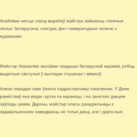
Асаблівае месца сярод вырабаў майстра займаюць гліняныя
лялькі: беларусачкі, снягуркі, феі і неверагодныя лялечкі з
кудзеркамі.
Майстар беражліва захоўвае традыцыі беларускай керамікі, робіць
выдатныя свістулькі ў выглядзе птушачак і звяркоў.
Алена перадае свае ўменні падрастаючаму пакаленню. У Доме
рамёстваў яна вядзе гурток па кераміцы, і на занятках дзецям
заўсёды цікава. Дарэчы, майстар-класы рукадзельніцы з
задавальненнем наведваюць не толькі дзеці, але і дарослыя.