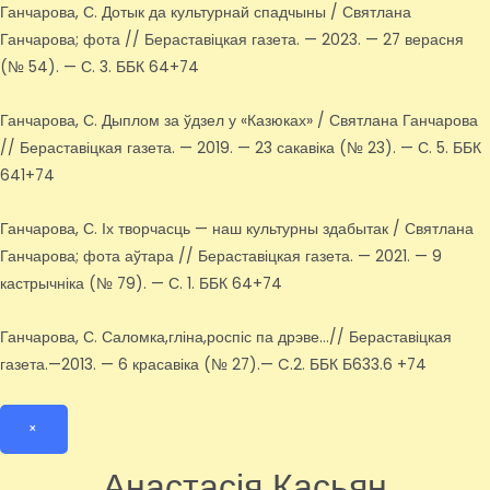
Ганчарова, С. Дотык да культурнай спадчыны / Святлана
Ганчарова; фота // Бераставіцкая газета. — 2023. — 27 верасня
(№ 54). — С. 3. ББК 64+74
Ганчарова, С. Дыплом за ўдзел у «Казюках» / Святлана Ганчарова
// Бераставіцкая газета. — 2019. — 23 сакавіка (№ 23). — С. 5. ББК
641+74
Ганчарова, С. Іх творчасць — наш культурны здабытак / Святлана
Ганчарова; фота аўтара // Бераставіцкая газета. — 2021. — 9
кастрычніка (№ 79). — С. 1. ББК 64+74
Ганчарова, С. Саломка,гліна,роспіс па дрэве…// Бераставіцкая
газета.—2013. — 6 красавіка (№ 27).— C.2. ББК Б633.6 +74
×
Анастасія Касьян