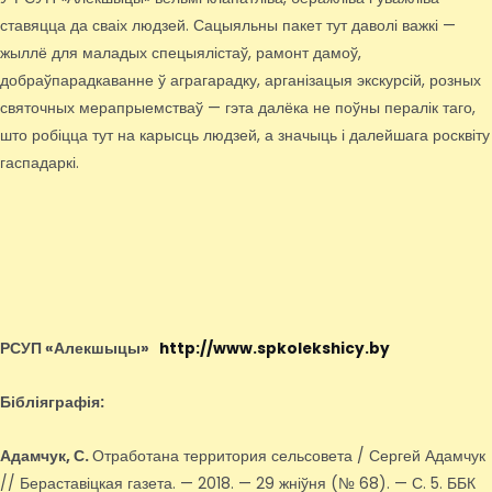
ставяцца да сваіх людзей. Сацыяльны пакет тут даволі важкі —
жыллё для маладых спецыялістаў, рамонт дамоў,
добраўпарадкаванне ў аграгарадку, арганізацыя экскурсій, розных
святочных мерапрыемстваў — гэта далёка не поўны пералік таго,
што робіцца тут на карысць людзей, а значыць і далейшага росквіту
гаспадаркі.
РСУП «Алекшыцы»
http://www.spkolekshicy.by
Бібліяграфія:
Адамчук, С.
Отработана территория сельсовета / Сергей Адамчук
// Бераставіцкая газета. — 2018. — 29 жніўня (№ 68). — С. 5. ББК