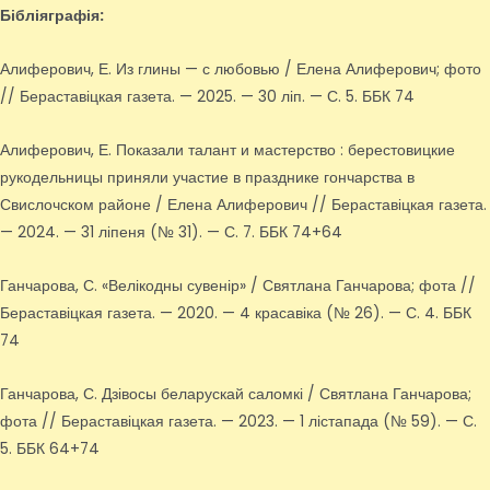
Бібліяграфія:
Алиферович, Е. Из глины — с любовью / Елена Алиферович; фото
// Бераставіцкая газета. — 2025. — 30 ліп. — С. 5. ББК 74
Алиферович, Е. Показали талант и мастерство : берестовицкие
рукодельницы приняли участие в празднике гончарства в
Свислочском районе / Елена Алиферович // Бераставіцкая газета.
— 2024. — 31 ліпеня (№ 31). — С. 7. ББК 74+64
Ганчарова, С. «Велікодны сувенір» / Святлана Ганчарова; фота //
Бераставіцкая газета. — 2020. — 4 красавіка (№ 26). — С. 4. ББК
74
Ганчарова, С. Дзівосы беларускай саломкі / Святлана Ганчарова;
фота // Бераставіцкая газета. — 2023. — 1 лістапада (№ 59). — С.
5. ББК 64+74