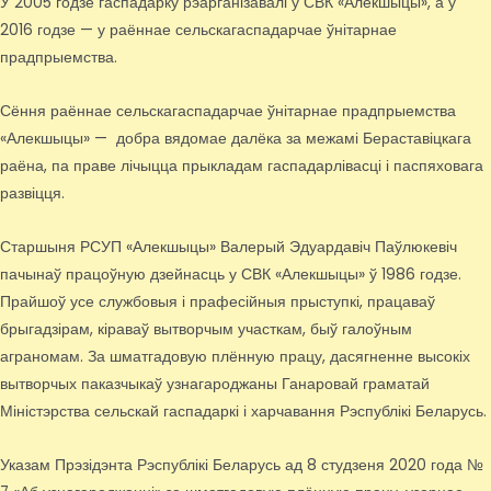
У 2005 годзе гаспадарку рэарганізавалі ў СВК «Алекшыцы», а ў
2016 годзе — у раённае сельскагаспадарчае ўнітарнае
прадпрыемства.
Сёння раённае сельскагаспадарчае ўнітарнае прадпрыемства
«Алекшыцы» — добра вядомае далёка за межамі Бераставіцкага
раёна, па праве лічыцца прыкладам гаспадарлівасці і паспяховага
развіцця.
Старшыня РСУП «Алекшыцы» Валерый Эдуардавіч Паўлюкевіч
пачынаў працоўную дзейнасць у СВК «Алекшыцы» ў 1986 годзе.
Прайшоў усе службовыя і прафесійныя прыступкі, працаваў
брыгадзірам, кіраваў вытворчым участкам, быў галоўным
аграномам. За шматгадовую плённую працу, дасягненне высокіх
вытворчых паказчыкаў узнагароджаны Ганаровай граматай
Міністэрства сельскай гаспадаркі і харчавання Рэспублікі Беларусь.
Указам Прэзідэнта Рэспублікі Беларусь ад 8 студзеня 2020 года №