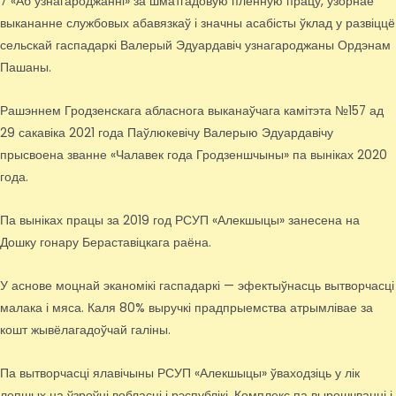
7 «Аб узнагароджанні» за шматгадовую плённую працу, узорнае
выкананне службовых абавязкаў і значны асабісты ўклад у развіццё
сельскай гаспадаркі Валерый Эдуардавіч узнагароджаны Ордэнам
Пашаны.
Рашэннем Гродзенскага абласнога выканаўчага камітэта №157 ад
29 сакавіка 2021 года Паўлюкевічу Валерыю Эдуардавічу
прысвоена званне «Чалавек года Гродзеншчыны» па выніках 2020
года.
Па выніках працы за 2019 год РСУП «Алекшыцы» занесена на
Дошку гонару Бераставіцкага раёна.
У аснове моцнай эканомікі гаспадаркі — эфектыўнасць вытворчасці
малака і мяса. Каля 80% выручкі прадпрыемства атрымлівае за
кошт жывёлагадоўчай галіны.
Па вытворчасці ялавічыны РСУП «Алекшыцы» ўваходзіць у лік
лепшых на ўзроўні вобласці і рэспублікі. Комплекс па вырошчванні і