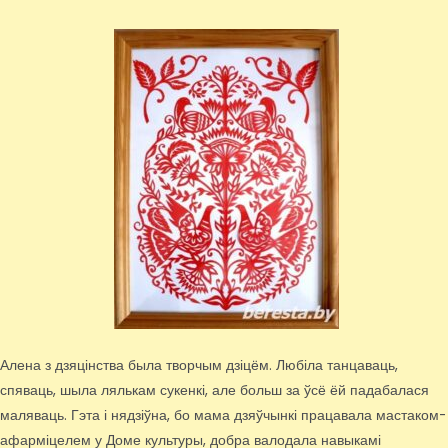
Алена з дзяцінства была творчым дзіцём. Любіла танцаваць,
спяваць, шыла лялькам сукенкі, але больш за ўсё ёй падабалася
маляваць. Гэта і нядзіўна, бо мама дзяўчынкі працавала мастаком-
афарміцелем у Доме культуры, добра валодала навыкамі