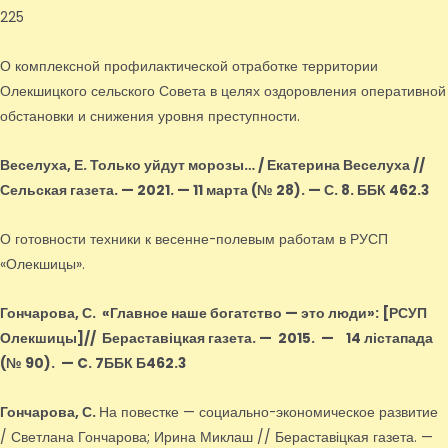
225
О комплексной профилактической отработке территории
Олекшицкого сельского Совета в целях оздоровления оперативной
обстановки и снижения уровня преступности.
Веселуха, Е.
Только уйдут морозы… / Екатерина Веселуха //
Сельская газета. — 2021. — 11 марта (№ 28). — С. 8. ББК 462.3
О готовности техники к весенне-полевым работам в РУСП
«Олекшицы».
Гончарова, С.
«Главное наше богатство — это люди»
: [РСУП
Олекшицы]
// Бераставіцкая газета. — 2015.
—
14 лістапада
(№ 90).
—
C. 7ББК Б462.3
Гончарова, С.
На повестке — социально-экономическое развитие
/ Светлана Гончарова; Ирина Миклаш // Бераставіцкая газета. —