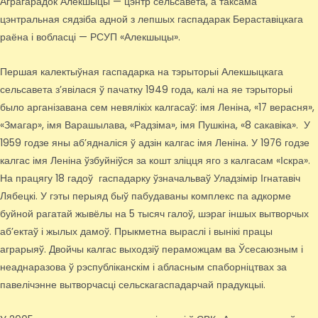
Аграгарадок Алекшыцы — цэнтр сельсавета, а таксама
цэнтральная сядзіба адной з лепшых гаспадарак Бераставіцкага
раёна і вобласці — РСУП «Алекшыцы».
Першая калектыўная гаспадарка на тэрыторыі Алекшыцкага
сельсавета з’явілася ў пачатку 1949 года, калі на яе тэрыторыі
было арганізавана сем невялікіх калгасаў: імя Леніна, «17 верасня»,
«Змагар», імя Варашылава, «Радзіма», імя Пушкіна, «8 сакавіка». У
1959 годзе яны аб’ядналіся ў адзін калгас імя Леніна. У 1976 годзе
калгас імя Леніна ўзбуйніўся за кошт зліцця яго з калгасам «Іскра».
На працягу 18 гадоў гаспадарку ўзначальваў Уладзімір Ігнатавіч
Лябецкі. У гэты перыяд быў пабудаваны комплекс па адкорме
буйной рагатай жывёлы на 5 тысяч галоў, шэраг іншых вытворчых
аб’ектаў і жылых дамоў. Прыкметна выраслі і вынікі працы
аграрыяў. Двойчы калгас выходзіў пераможцам ва Ўсесаюзным і
неаднаразова ў рэспубліканскім і абласным спаборніцтвах за
павелічэнне вытворчасці сельскагаспадарчай прадукцыі.