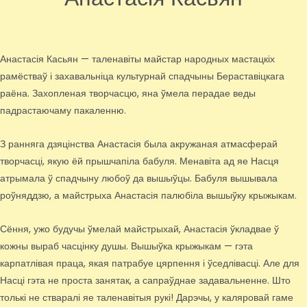
Анастасія Касьян — таленавіты майстар народных мастацкіх
рамёстваў і захавальніца культурнай спадчыны Бераставіцкага
раёна. Захопленая творчасцю, яна ўмела перадае веды
падрастаючаму пакаленню.
З ранняга дзяцінства Анастасія была акружаная атмасферай
творчасці, якую ёй прышчапіла бабуля. Менавіта ад яе Насця
атрымала ў спадчыну любоў да вышыўцы. Бабуля вышывала
роўняддзю, а майстрыха Анастасія палюбіла вышыўку крыжыкам.
Сёння, ужо будучы ўмелай майстрыхай, Анастасія ўкладвае ў
кожны выраб часцінку душы. Вышыўка крыжыкам — гэта
карпатлівая праца, якая патрабуе цярпення і ўседлівасці. Але для
Насці гэта не проста занятак, а сапраўднае задавальненне. Што
толькі не стваралі яе таленавітыя рукі! Дарэчы, у каляровай гаме