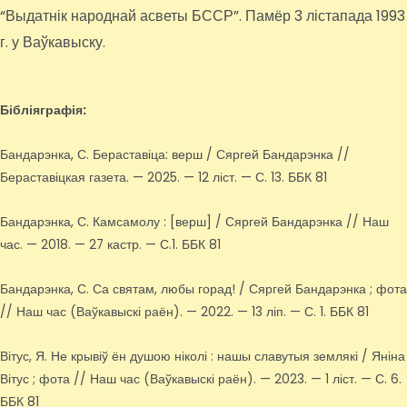
“Выдатнік народнай асветы БССР”. Памёр 3 лістапада 1993
г. у Ваўкавыску.
Бібліяграфія:
Бандарэнка, С. Бераставіца: верш / Сяргей Бандарэнка //
Бераставіцкая газета. — 2025. — 12 ліст. — С. 13. ББК 81
Бандарэнка, С. Камсамолу : [верш] / Сяргей Бандарэнка // Наш
час. — 2018. — 27 кастр. — С.1. ББК 81
Бандарэнка, С. Са святам, любы горад! / Сяргей Бандарэнка ; фота
// Наш час (Ваўкавыскі раён). — 2022. — 13 ліп. — С. 1. ББК 81
Вітус, Я. Не крывіў ён душою ніколі : нашы славутыя землякі / Яніна
Вітус ; фота // Наш час (Ваўкавыскі раён). — 2023. — 1 ліст. — С. 6.
ББК 81