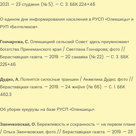
2021. — 23 студзеня (№ 5). — С. 3. ББК 224+46
О едином дне информирования населения в РУСП «Олекшицы» и
РУП «Белтелеком».
Гончарова, С.
Олекшицкий сельский Совет: здесь приумножают
богатства Принеманского края / Светлана Гончарова; фото //
Бераставіцкая газета. — 2019. — 20 сакавіка (№ 22). — С. 3. ББК
225+46
Дудко, А.
Полнятся силосные траншеи / Анжелика Дудко; фото //
Бераставіцкая газета. — 2019. — 24 жніўня (№ 66). — С. 1. ББК
462.3
Об уборке кукурузы на базе РУСП «Олекшицы».
Заенчковская, О.
Бережливость и сохранность — на первом плане
/ Ольга Заенчковская; фото // Бераставіцкая газета. — 2019. — 23