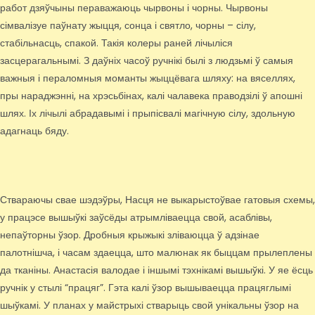
работ дзяўчыны пераважаюць чырвоны і чорны. Чырвоны
сімвалізуе паўнату жыцця, сонца і святло, чорны – сілу,
стабільнасць, спакой. Такія колеры раней лічыліся
засцерагальнымі. З даўніх часоў ручнікі былі з людзьмі ў самыя
важныя і пераломныя моманты жыццёвага шляху: на вяселлях,
пры нараджэнні, на хрэсьбінах, калі чалавека праводзілі ў апошні
шлях. Іх лічылі абрадавымі і прыпісвалі магічную сілу, здольную
адагнаць бяду.
Ствараючы свае шэдэўры, Насця не выкарыстоўвае гатовыя схемы,
у працэсе вышыўкі заўсёды атрымліваецца свой, асаблівы,
непаўторны ўзор. Дробныя крыжыкі зліваюцца ў адзінае
палотнішча, і часам здаецца, што малюнак як быццам прылеплены
да тканіны. Анастасія валодае і іншымі тэхнікамі вышыўкі. У яе ёсць
ручнік у стылі “працяг”. Гэта калі ўзор вышываецца працяглымі
шыўкамі. У планах у майстрыхі стварыць свой унікальны ўзор на