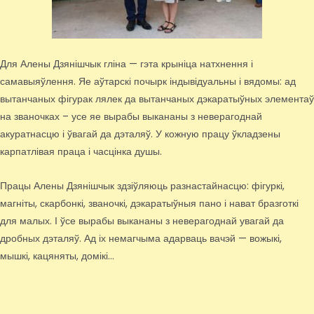
Для Алены Дзянішчык гліна — гэта крыніца натхнення і
самавыяўлення. Яе аўтарскі почырк індывідуальны і вядомы: ад
вытанчаных фігурак лялек да вытанчаных дэкаратыўных элементаў
на званочках – усе яе вырабы выкананы з неверагоднай
акуратнасцю і ўвагай да дэталяў. У кожную працу ўкладзены
карпатлівая праца і часцінка душы.
Працы Алены Дзянішчык здзіўляюць разнастайнасцю: фігуркі,
магніты, скарбонкі, званочкі, дэкаратыўныя пано і нават бразготкі
для малых. І ўсе вырабы выкананы з неверагоднай увагай да
дробных дэталяў. Ад іх немагчыма адарваць вачэй — вожыкі,
мышкі, кацяняты, домікі…