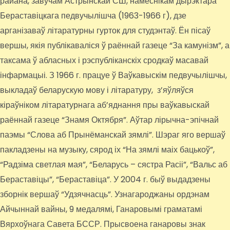
райана, завучам Астрынскай СШ, намеснікам дырэктара
Бераставіцкага педвучылішча (1963-1966 г), дзе
арганізаваў літаратурны гурток для студэнтаў. Ён пісаў
вершы, якія публікаваліся ў раённай газеце “За камунізм”, а
таксама ў абласных і рэспубліканскіх сродкаў масавай
інфармацыі. З 1966 г. працуе ў Ваўкавыскім педвучылішчы,
выкладаў беларускую мову і літаратуру, з’яўляўся
кіраўніком літаратурнага аб’яднання пры ваўкавыскай
раённай газеце “Знамя Октября”. Аўтар лірычна-эпічнай
паэмы “Слова аб Прынёманскай зямлі”. Шэраг яго вершаў
пакладзены на музыку, сярод іх “На зямлі маіх бацькоў”,
“Радзіма светлая мая”, “Беларусь – сястра Расіі”, “Вальс аб
Бераставіцы”, “Бераставіца”. У 2004 г. быў выдадзены
зборнік вершаў “Удзячнасць”. Узнагароджаны ордэнам
Айчыннай вайны, 9 медалямі, Ганаровымі граматамі
Вярхоўнага Савета БССР. Прысвоена ганаровы знак