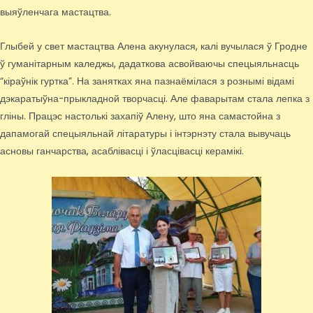
выяўленчага мастацтва.
Глыбей у свет мастацтва Алена акунулася, калі вучылася ў Гродне
ў гуманітарным каледжы, дадаткова асвойваючы спецыяльнасць
“кіраўнік гуртка”. На занятках яна пазнаёмілася з рознымі відамі
дэкаратыўна-прыкладной творчасці. Але фаварытам стала лепка з
гліны. Працэс настолькі захапіў Алену, што яна самастойна з
дапамогай спецыяльнай літаратуры і інтэрнэту стала вывучаць
асновы ганчарства, асаблівасці і ўласцівасці керамікі.