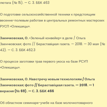
лютага (№ 15). — С. 3. ББК 463
О подготовке сельскохозяйственной техники к предстоящим
весенне-полевым работам в центральных ремонтных мастерских
РУСП «Олекшицы».
Заенчковская, О.
«Зеленый конвейер» в деле / Ольга
Заенчковская; фото // Бераставіцкая газета. — 2018. — 30 мая (№
42). — С. 3. ББК 462.3
О процессе заготовки трав первого укоса на базе РСУП
«Олекшицы».
Заенчковская, О.
Навстречу новым технологиям / Ольга
Заенчковская; фото // Бераставіцкая газета. — 2018. — 1
верасня (№ 69). — С. 3. ББК 466
Об областном семинаре-учебе на базе молочнотоварного