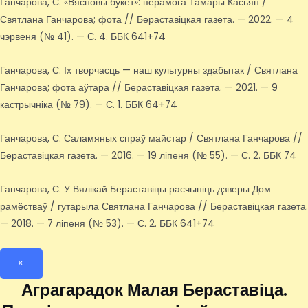
Ганчарова, С. «Вясновы букет»: перамога Тамары Касьян /
Святлана Ганчарова; фота // Бераставіцкая газета. — 2022. — 4
чэрвеня (№ 41). — С. 4. ББК 641+74
Ганчарова, С. Іх творчасць — наш культурны здабытак / Святлана
Ганчарова; фота аўтара // Бераставіцкая газета. — 2021. — 9
кастрычніка (№ 79). — С. 1. ББК 64+74
Ганчарова, С. Саламяных спраў майстар / Святлана Ганчарова //
Бераставіцкая газета. — 2016. — 19 ліпеня (№ 55). — С. 2. ББК 74
Ганчарова, С. У Вялікай Бераставіцы расчыніць дзверы Дом
рамёстваў / гутарыла Святлана Ганчарова // Бераставіцкая газета.
— 2018. — 7 ліпеня (№ 53). — С. 2. ББК 641+74
×
Аграгарадок Малая Бераставіца.