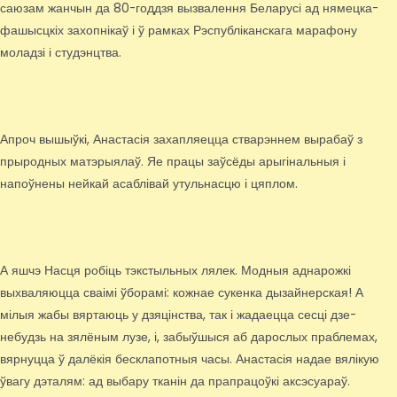
саюзам жанчын да 80-годдзя вызвалення Беларусі ад нямецка-
фашысцкіх захопнікаў і ў рамках Рэспубліканскага марафону
моладзі і студэнцтва.
Апроч вышыўкі, Анастасія захапляецца стварэннем вырабаў з
прыродных матэрыялаў. Яе працы заўсёды арыгінальныя і
напоўнены нейкай асаблівай утульнасцю і цяплом.
А яшчэ Насця робіць тэкстыльных лялек. Модныя аднарожкі
выхваляюцца сваімі ўборамі: кожнае сукенка дызайнерская! А
мілыя жабы вяртаюць у дзяцінства, так і жадаецца сесці дзе-
небудзь на зялёным лузе, і, забыўшыся аб дарослых праблемах,
вярнуцца ў далёкія бесклапотныя часы. Анастасія надае вялікую
ўвагу дэталям: ад выбару тканін да прапрацоўкі аксэсуараў.