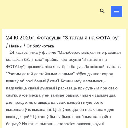
Перейти
Навигация
MAI
Поиск
к
по
MEN
содержимому
записям
24.10.2025г. Фотасушкі “З татам я на ФОТА.by”
/
Навіны
/ От
библиотека
24 кастрычніка ў філіяле “Малабераставіцкая інтэграваная
сельская бібліятэка” прайшлі фотасушкі “З татам я на
ФОТА.by”, прысвячаліся яны Дню бацькі. Ля кніжнай выставы
“Ростим детей достойными людьми” вёўся дыялог сярод
вучняў аб ролі бацькі ў сям’і. Кожны меў магчымасць
падзяліцца сваімі думкамі і расказаць прысутным пра сваю
сям’ю, якое месца ў ёй займае бацька, чым ён займаецца,
дзе працуе, як ставіцца да сваіх дзяцей і якую ролю
выконвае ў іх выхаванні. Ці з’яўляецца ён прыкладам для
сваіх дзяцей? Ці хацеў бы ты быць падобным на свайго
бацьку? На гэтыя пытанні і стараліся адказаць вучні.