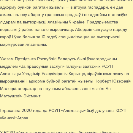
адкорму буйной рагатай жывёлы — візітоўка гаспадаркі, ён дае
амаль палову абароту грашовых сродкаў і не аднойчы станавіўся
лідарам па вытворчасці ялавічыны ў краіне. Прадпрыемства
першымі ў раёне пачало вырошчваць Абердзін-ангускую пароду
кароў і ўжо больш за 10 гадоў спецыялізуецца на вытворчасці
мармуровай ялавічыны.
Указам Прэзідэнта Рэспублікі Беларусь былі ўзнагароджаны
медалём «За працоўныя заслугі» галоўны заатэхнік РСУП
Алекшыцы Уладзімір Уладзіміравіч Карытцо, кіраўнік комплексу па
вырошчванні і адкорме буйной рагатай жывёлы Норберт Юзэфавіч
Малецкі, аператар па штучным абнасеньванні жывёл Ян
Матэушэвіч Эйсмант.
1 красавіка 2020 года да РСУП «Алекшыцы» быў далучаны КСУП
«Канюхі-Агра».
У РСУП «Алекшыцы» вельмі клапатліва, беражліва і ўважліва