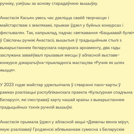
ручніку, узяўшы за аснову старадаўнюю вышыўку.
Анастасія Касьян увесь час дзеліцца сваёй творчасцю і
майстэрствам з землякамі, прымае ўдзел у буйных конкурсах і
фестывалях. Так, напрыклад, падчас святкавання «Бацькавай булкі»
ў Свіслачы ручнікі Анастасіі, вышытыя ў традыцыйным стылі з
выкарыстаннем беларускага народнага арнаменту, два гады
заслужана заваёўвалі прызавыя месцы ў абласной выставе-
конкурсе дэкаратыўна-прыкладнога мастацтва «Ручнік як шлях
жыцця».
У 2023 годзе майстар удзельнічала ў стварэнні пано-карты ў
рамках рэалізацыі рэспубліканскага праекта «Культурная спадчына
Беларусі», які ілюстраваў карту нашай краіны з выкарыстаннем
традыцыйных тэхнік ручной вышыўкі.
Анастасія прымала ўдзел у абласной акцыі «Дзявочы вянок міру»,
якую рэалізаваў Гродзенскі аблвыканкам сумесна з Беларускім