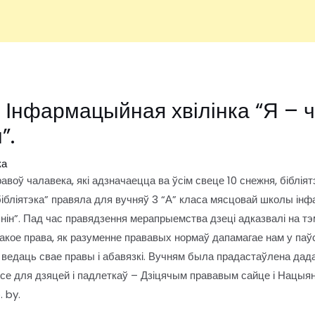
. Інфармацыйная хвілінка “Я – 
”.
ка
оў чалавека, які адзначаецца ва ўсім свеце 10 снежня, бібліят
бібліятэка” правяла для вучняў 3 “А” класа мясцовай школы ін
янін”. Пад час правядзення мерапрыемства дзеці адказвалі на т
такое права, як разуменне прававых нормаў дапамагае нам у па
 ведаць свае правы і абавязкі. Вучням была прадастаўлена да
се для дзяцей і падлеткаў – Дзіцячым прававым сайце і Нацы
 by.