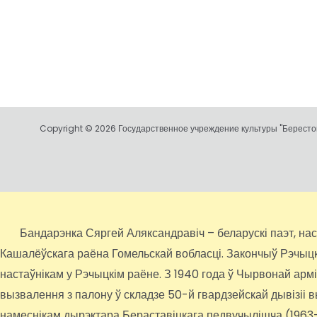
Copyright © 2026 Государственное учреждение культуры "Берестов
Бандарэнка Сяргей Аляксандравіч – беларускі паэт, настаў
Кашалёўскага раёна Гомельскай вобласці. Закончыў Рэчыцкае
настаўнікам у Рэчыцкім раёне. З 1940 года ў Чырвонай арм
вызвалення з палону ў складзе 50-й гвардзейскай дывізіі 
намеснікам дырэктара Бераставіцкага педвучылішча (1963-19