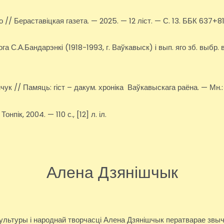
 // Бераставіцкая газета. — 2025. — 12 ліст. — С. 13. ББК 637+
ога С.А.Бандарэнкi (1918-1993, г. Ваўкавыск) i вып. яго зб. выбр
ук // Памяць: гіст – дакум. хроніка Ваўкавыскага раёна. — Мн.
пік, 2004. — 110 с., [12] л. іл.
Алена Дзянішчык
культуры і народнай творчасці Алена Дзянішчык ператварае звы