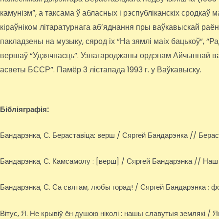
камунізм”, а таксама ў абласных і рэспубліканскіх сродкаў
кіраўніком літаратурнага аб’яднання пры ваўкавыскай раё
пакладзены на музыку, сярод іх “На зямлі маіх бацькоў”, “Р
вершаў “Удзячнасць”. Узнагароджаны ордэнам Айчыннай ва
асветы БССР”. Памёр 3 лістапада 1993 г. у Ваўкавыску.
Бібліяграфія:
Бандарэнка, С. Бераставіца: верш / Сяргей Бандарэнка // Бераста
Бандарэнка, С. Камсамолу : [верш] / Сяргей Бандарэнка // Наш ч
Бандарэнка, С. Са святам, любы горад! / Сяргей Бандарэнка ; фот
Вітус, Я. Не крывіў ён душою ніколі : нашы славутыя землякі / Ян