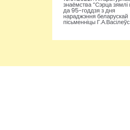
знаёмства “Сэрца зямлі
да 95-годдзя з дня
нараджэння беларускай
пісьменніцы Г.А.Васілеў