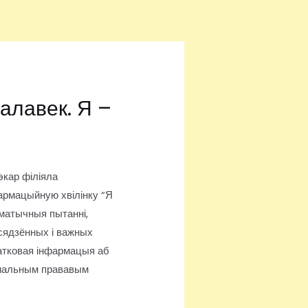
чалавек. Я –
экар філіяла
фармацыйную хвілінку “Я
эматычныя пытанні,
ўсядзённых і важных
датковая інфармацыя аб
янальным прававым