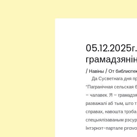
Перейти
Навигация
к
по
содержимому
записям
05.12.2025г
грамадзянін
/
Навіны
/ От
библиоте
Да Сусветнага дня прав
“Пагранічная сельская 
– чалавек. Я – грамадз
разважалі аб тым, што 
справах, навошта трэба
спецыялізаваным рэсур
Інтэрнэт-партале pravo.