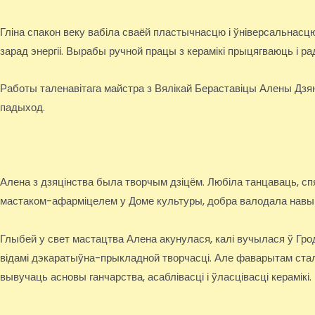
Гліна спакон веку вабіла сваёй пластычнасцю і ўніверсальнас
зарад энергіі. Вырабы ручной працы з керамікі прыцягваюць і ра
Работы таленавітага майстра з Вялікай Бераставіцы Алены Дзян
падыход.
Алена з дзяцінства была творчым дзіцём. Любіла танцаваць, сп
мастаком-афарміцелем у Доме культуры, добра валодала навык
Глыбей у свет мастацтва Алена акунулася, калі вучылася ў Гро
відамі дэкаратыўна-прыкладной творчасці. Але фаварытам стала
вывучаць асновы ганчарства, асаблівасці і ўласцівасці керамікі.