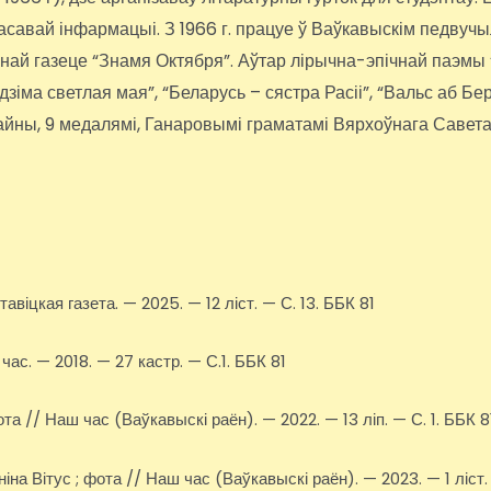
 масавай інфармацыі. З 1966 г. працуе ў Ваўкавыскім педвуч
ннай газеце “Знамя Октября”. Аўтар лірычна-эпічнай паэмы
адзіма светлая мая”, “Беларусь – сястра Расіі”, “Вальс аб Б
йны, 9 медалямі, Ганаровымі граматамі Вярхоўнага Савет
віцкая газета. — 2025. — 12 ліст. — С. 13. ББК 81
ас. — 2018. — 27 кастр. — С.1. ББК 81
а // Наш час (Ваўкавыскі раён). — 2022. — 13 ліп. — С. 1. ББК 8
іна Вітус ; фота // Наш час (Ваўкавыскі раён). — 2023. — 1 ліст.