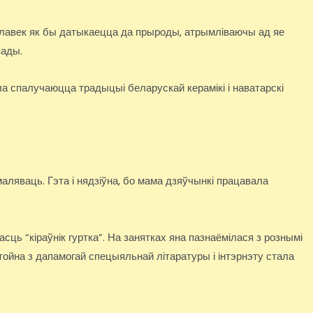
алавек як бы датыкаецца да прыроды, атрымліваючы ад яе
вады.
а спалучаюцца традыцыі беларускай керамікі і наватарскі
аляваць. Гэта і нядзіўна, бо мама дзяўчынкі працавала
ь “кіраўнік гуртка”. На занятках яна пазнаёмілася з рознымі
тойна з дапамогай спецыяльнай літаратуры і інтэрнэту стала