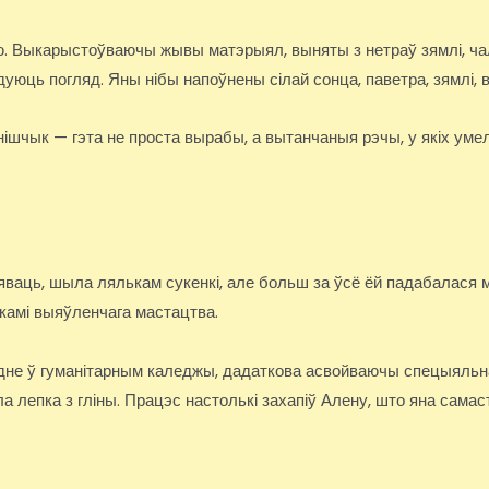
цю. Выкарыстоўваючы жывы матэрыял, выняты з нетраў зямлі, ч
дуюць погляд. Яны нібы напоўнены сілай сонца, паветра, зямлі, 
ішчык — гэта не проста вырабы, а вытанчаныя рэчы, у якіх умел
яваць, шыла лялькам сукенкі, але больш за ўсё ёй падабалася м
амі выяўленчага мастацтва.
дне ў гуманітарным каледжы, дадаткова асвойваючы спецыяльнасц
 лепка з гліны. Працэс настолькі захапіў Алену, што яна самас