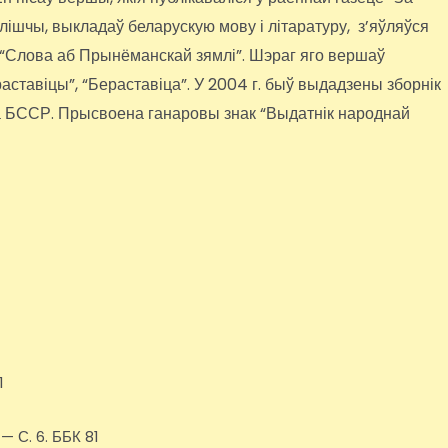
ылішчы, выкладаў беларускую мову і літаратуру, з’яўляўся
 “Слова аб Прынёманскай зямлі”. Шэраг яго вершаў
ераставіцы”, “Бераставіца”. У 2004 г. быў выдадзены зборнік
а БССР. Прысвоена ганаровы знак “Выдатнік народнай
1
 — С. 6. ББК 81