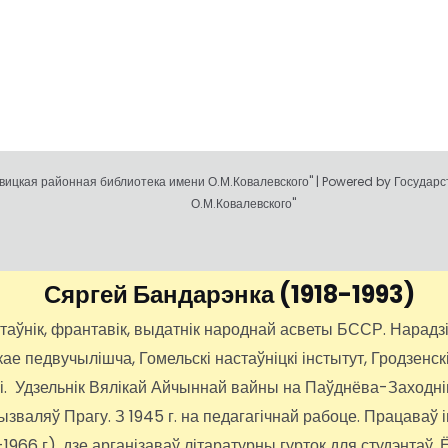
ицкая районная библиотека имени О.М.Ковалевского" | Powered by Государ
О.М.Ковалевского"
Сяргей Бандарэнка
(1918-1993)
нік, франтавік, выдатнік народнай асветы БССР. Нарадзіўс
 педвучылішча, Гомельскі настаўніцкі інстытут, Гродзенскі
іі. Удзельнік Вялікай Айчыннай вайны на Паўднёва-Заходні
вызваляў Прагу. З 1945 г. на педагагічнай рабоце. Працава
66 г), дзе арганізаваў літаратурны гурток для студэнтаў. Ё