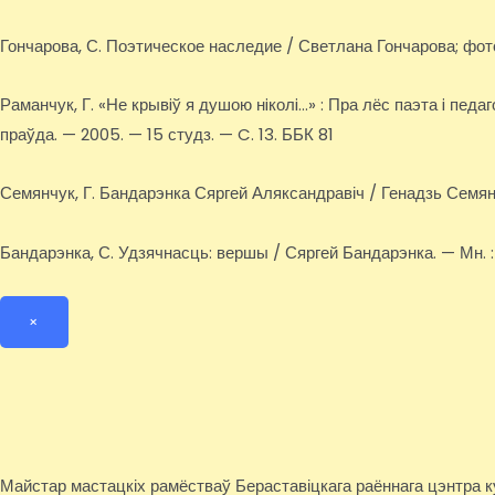
Гончарова, С. Поэтическое наследие / Светлана Гончарова; фото
Раманчук, Г. «Не крывiў я душою нiколi…» : Пра лёс паэта i педаг
праўда. — 2005. — 15 студз. — C. 13. ББК 81
Семянчук, Г. Бандарэнка Сяргей Аляксандравіч / Генадзь Семянч
Бандарэнка, С. Удзячнасць: вершы / Сяргей Бандарэнка. — Мн. : Тон
×
Майстар мастацкіх рамёстваў Бераставіцкага раённага цэнтра 