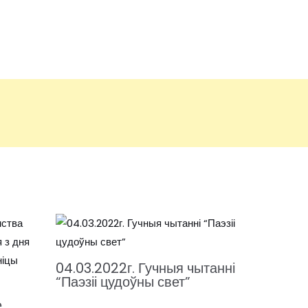
04.03.2022г. Гучныя чытанні
“Паэзіі цудоўны свет”
е