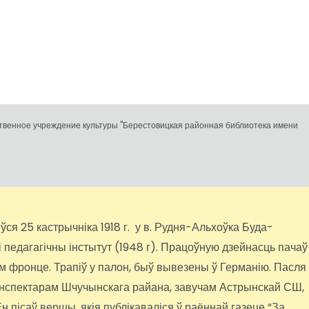
ственное учреждение культуры "Берестовицкая районная библиотека имени
я 25 кастрычніка 1918 г. у в. Рудня-Альхоўка Буда-
 педагагічны інстытут (1948 г). Працоўную дзейнасць пачаў
м фронце. Трапіў у палон, быў вывезены ў Германію. Пасля
ў інспектарам Шчучынскага райана, завучам Астрынскай СШ,
н пісаў вершы, якія публікаваліся ў раённай газеце “За