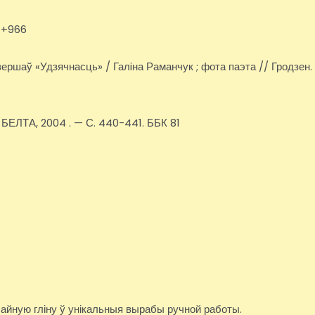
81+966
. вершаў «Удзячнасць» / Галiна Раманчук ; фота паэта // Гродзен.
: БЕЛТА, 2004 . — С. 440-441. ББК 81
чайную гліну ў унікальныя вырабы ручной работы.