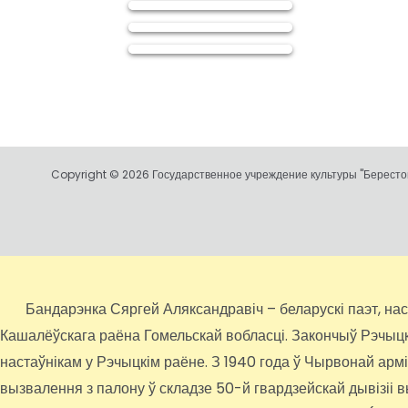
Copyright © 2026 Государственное учреждение культуры "Берестов
Бандарэнка Сяргей Аляксандравіч – беларускі паэт, настаў
Кашалёўскага раёна Гомельскай вобласці. Закончыў Рэчыцкае
настаўнікам у Рэчыцкім раёне. З 1940 года ў Чырвонай арм
вызвалення з палону ў складзе 50-й гвардзейскай дывізіі 