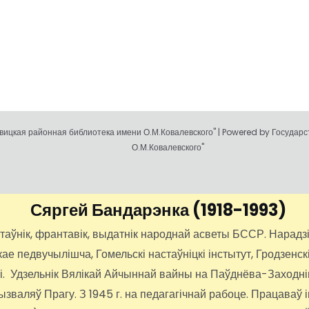
ицкая районная библиотека имени О.М.Ковалевского" | Powered by Государ
О.М.Ковалевского"
Сяргей Бандарэнка
(1918-1993)
нік, франтавік, выдатнік народнай асветы БССР. Нарадзіўс
 педвучылішча, Гомельскі настаўніцкі інстытут, Гродзенскі
іі. Удзельнік Вялікай Айчыннай вайны на Паўднёва-Заходні
вызваляў Прагу. З 1945 г. на педагагічнай рабоце. Працава