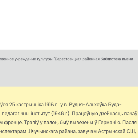
ственное учреждение культуры "Берестовицкая районная библиотека имени
я 25 кастрычніка 1918 г. у в. Рудня-Альхоўка Буда-
 педагагічны інстытут (1948 г). Працоўную дзейнасць пачаў
м фронце. Трапіў у палон, быў вывезены ў Германію. Пасля
ў інспектарам Шчучынскага райана, завучам Астрынскай СШ,