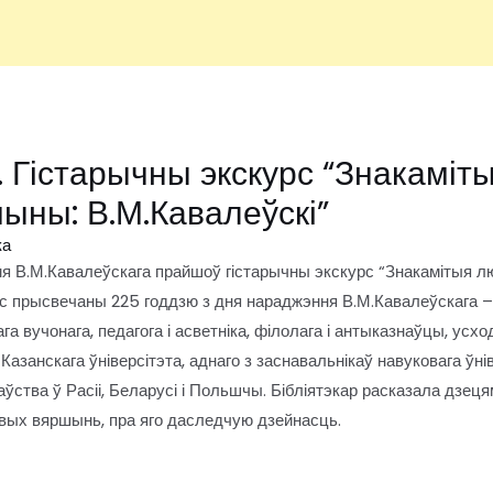
г. Гістарычны экскурс “Знакаміт
ыны: В.М.Кавалеўскі”
ка
мя В.М.Кавалеўскага прайшоў гістарычны экскурс “Знакамітыя л
рс прысвечаны 225 годдзю з дня нараджэння В.М.Кавалеўскага 
а вучонага, педагога і асветніка, філолага і антыказнаўцы, усх
Казанскага ўніверсітэта, аднаго з заснавальнікаў навуковага ўнів
ўства ў Расіі, Беларусі і Польшчы. Бібліятэкар расказала дзец
вых вяршынь, пра яго даследчую дзейнасць.