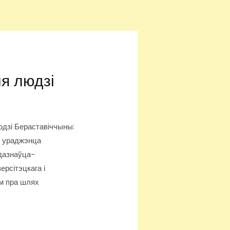
ыя людзі
юдзі Бераставіччыны:
– ураджэнца
одазнаўца-
ерсітэцкага і
ям пра шлях