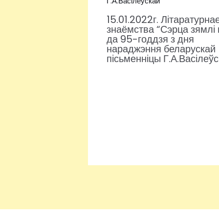
15.01.2022г. Літаратурна
знаёмства “Сэрца зямлі
да 95-годдзя з дня
нараджэння беларускай
пісьменніцы Г.А.Васілеў