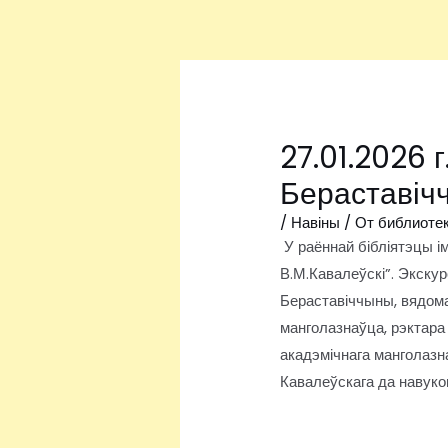
Перейти
Навигация
к
по
содержимому
записям
27.01.2026 
Бераставічч
/
Навіны
/ От
библиоте
У раённай бібліятэцы і
В.М.Кавалеўскі”. Экску
Бераставіччыны, вядомаг
манголазнаўца, рэктара 
акадэмічнага манголазна
Кавалеўскага да навуко