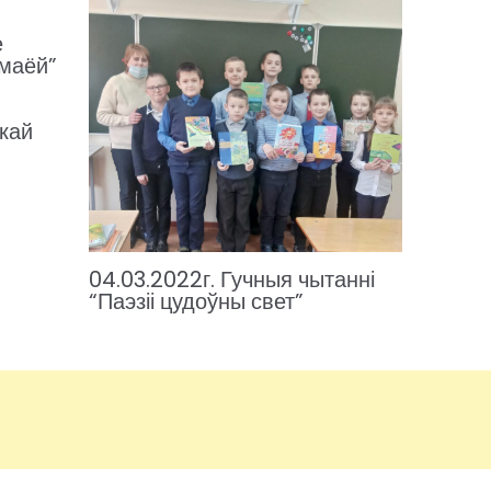
е
 маёй”
скай
04.03.2022г. Гучныя чытанні
“Паэзіі цудоўны свет”