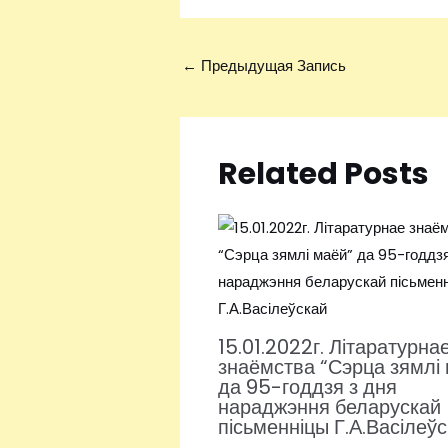
←
Предыдущая Запись
Related Posts
15.01.2022г. Літаратурна
знаёмства “Сэрца зямлі
да 95-годдзя з дня
нараджэння беларускай
пісьменніцы Г.А.Васілеў