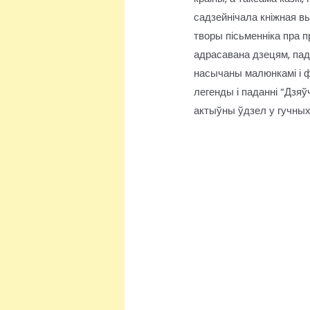
садзейнічала кніжная вы
творы пісьменніка пра 
адрасавана дзецям, пад
насычаны малюнкамі і ф
легенды і паданні “Дзяў
актыўны ўдзел у гучных