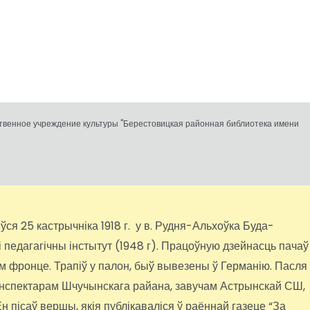
ственное учреждение культуры "Берестовицкая районная библиотека имени
я 25 кастрычніка 1918 г. у в. Рудня-Альхоўка Буда-
 педагагічны інстытут (1948 г). Працоўную дзейнасць пачаў
м фронце. Трапіў у палон, быў вывезены ў Германію. Пасля
ў інспектарам Шчучынскага райана, завучам Астрынскай СШ,
н пісаў вершы, якія публікаваліся ў раённай газеце “За