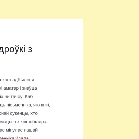
роўкі з
ўскага адбылося
і аматар і знаўца
іх чытачоў. Каб
пісьменніка, яго кнігі,
вонай сукенцы, хто
рмацыю з кніг юбіляра.
нае мінулае нашай
менніка ўдала