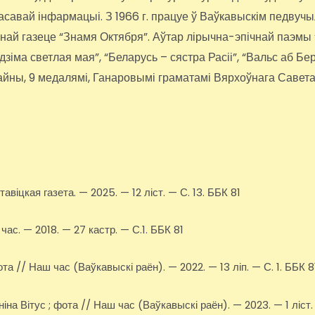
 масавай інфармацыі. З 1966 г. працуе ў Ваўкавыскім педвуч
ннай газеце “Знамя Октября”. Аўтар лірычна-эпічнай паэмы
адзіма светлая мая”, “Беларусь – сястра Расіі”, “Вальс аб Б
йны, 9 медалямі, Ганаровымі граматамі Вярхоўнага Савет
віцкая газета. — 2025. — 12 ліст. — С. 13. ББК 81
ас. — 2018. — 27 кастр. — С.1. ББК 81
а // Наш час (Ваўкавыскі раён). — 2022. — 13 ліп. — С. 1. ББК 8
іна Вітус ; фота // Наш час (Ваўкавыскі раён). — 2023. — 1 ліст.