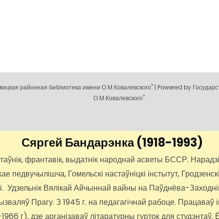
ицкая районная библиотека имени О.М.Ковалевского" | Powered by Государ
О.М.Ковалевского"
Сяргей Бандарэнка
(1918-1993)
нік, франтавік, выдатнік народнай асветы БССР. Нарадзіўс
 педвучылішча, Гомельскі настаўніцкі інстытут, Гродзенскі
іі. Удзельнік Вялікай Айчыннай вайны на Паўднёва-Заходні
вызваляў Прагу. З 1945 г. на педагагічнай рабоце. Працава
66 г), дзе арганізаваў літаратурны гурток для студэнтаў. Ё