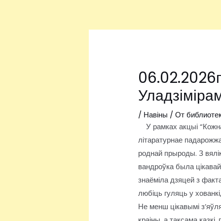
Перейти
Навигация
к
по
содержимому
записям
06.02.2026г
Уладзімірам
/
Навіны
/ От
библиоте
У рамках акцыі “Кожная
літаратурнае падарожжа 
роднай прыроды. З вялік
вандроўка была цікавай,
знаёміла дзяцей з факта
любіць гуляць у хованкі
Не менш цікавымі з’яўля
краіны, а таксама казкі