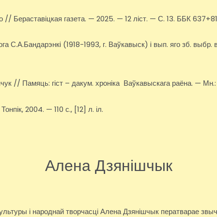
 // Бераставіцкая газета. — 2025. — 12 ліст. — С. 13. ББК 637+
ога С.А.Бандарэнкi (1918-1993, г. Ваўкавыск) i вып. яго зб. выбр
ук // Памяць: гіст – дакум. хроніка Ваўкавыскага раёна. — Мн.
пік, 2004. — 110 с., [12] л. іл.
Алена Дзянішчык
культуры і народнай творчасці Алена Дзянішчык ператварае звы