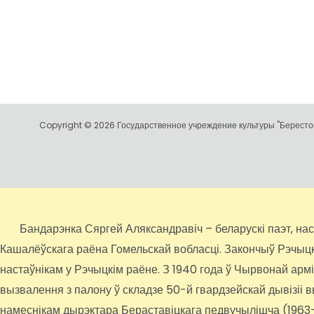
Copyright © 2026 Государственное учреждение культуры "Берестов
Бандарэнка Сяргей Аляксандравіч – беларускі паэт, настаў
Кашалёўскага раёна Гомельскай вобласці. Закончыў Рэчыцкае
настаўнікам у Рэчыцкім раёне. З 1940 года ў Чырвонай арм
вызвалення з палону ў складзе 50-й гвардзейскай дывізіі 
намеснікам дырэктара Бераставіцкага педвучылішча (1963-19