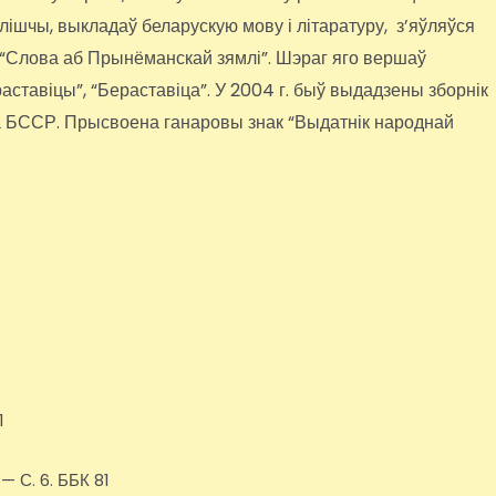
ылішчы, выкладаў беларускую мову і літаратуру, з’яўляўся
 “Слова аб Прынёманскай зямлі”. Шэраг яго вершаў
ераставіцы”, “Бераставіца”. У 2004 г. быў выдадзены зборнік
а БССР. Прысвоена ганаровы знак “Выдатнік народнай
1
 — С. 6. ББК 81