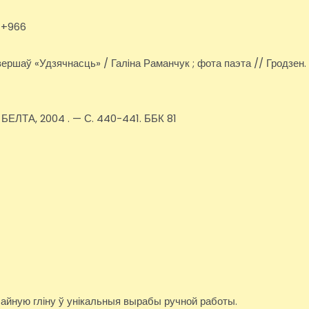
81+966
. вершаў «Удзячнасць» / Галiна Раманчук ; фота паэта // Гродзен.
: БЕЛТА, 2004 . — С. 440-441. ББК 81
чайную гліну ў унікальныя вырабы ручной работы.