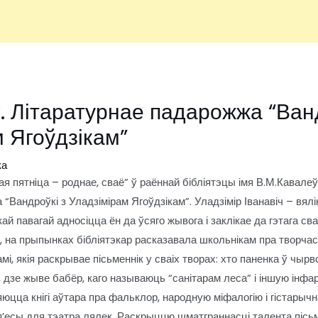
. Літаратурнае падарожжа “Ванд
 Ягоўдзікам”
ка
 пятнiца – роднае, сваё” ў раённай бібліятэцы імя В.М.Кавале
“Вандроўкі з Уладзімірам Ягоўдзікам”. Уладзімір Іванавіч – вялік
ай павагай адносіцца ён да ўсяго жывога і заклікае да гэтага сва
 на прыпынках бібліятэкар расказавала школьнікам пра творчасць 
мі, якія раскрывае пісьменнік у сваіх творах: хто паненка ў чыр
, дзе жыве бабёр, каго называюць “санітарам леса” і іншую інфа
юцца кнігі аўтара пра фальклор, народную міфалогію і гістарыч
, п’есы для тэатра лялек. Раскрыццю шматграннасці талента пісь