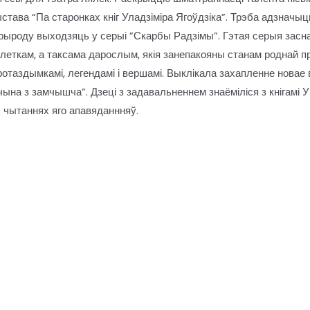
става “Па старонках кніг Уладзіміра Ягоўдзіка”. Трэба адзначы
прыроду выходзяць у серыі ”Скарбы Радзімы”. Гэтая серыя засна
леткам, а таксама дарослым, якія занепакояны станам роднай пры
отаздымкамі, легендамі і вершамі. Выклікала захапленне новае
чына з замчышча”. Дзеці з задавальненнем знаёміліся з кнігамі У.
 чытаннях яго апавяданнняў.