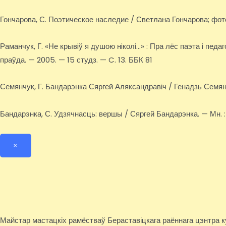
Гончарова, С. Поэтическое наследие / Светлана Гончарова; фото
Раманчук, Г. «Не крывiў я душою нiколi…» : Пра лёс паэта i педаг
праўда. — 2005. — 15 студз. — C. 13. ББК 81
Семянчук, Г. Бандарэнка Сяргей Аляксандравіч / Генадзь Семянч
Бандарэнка, С. Удзячнасць: вершы / Сяргей Бандарэнка. — Мн. : Тон
×
Майстар мастацкіх рамёстваў Бераставіцкага раённага цэнтра 