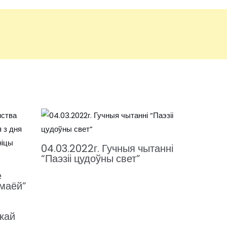
04.03.2022г. Гучныя чытанні
“Паэзіі цудоўны свет”
е
 маёй”
скай