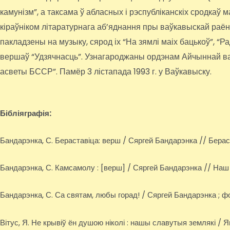
камунізм”, а таксама ў абласных і рэспубліканскіх сродкаў
кіраўніком літаратурнага аб’яднання пры ваўкавыскай раё
пакладзены на музыку, сярод іх “На зямлі маіх бацькоў”, “Р
вершаў “Удзячнасць”. Узнагароджаны ордэнам Айчыннай ва
асветы БССР”. Памёр 3 лістапада 1993 г. у Ваўкавыску.
Бібліяграфія:
Бандарэнка, С. Бераставіца: верш / Сяргей Бандарэнка // Бераста
Бандарэнка, С. Камсамолу : [верш] / Сяргей Бандарэнка // Наш ч
Бандарэнка, С. Са святам, любы горад! / Сяргей Бандарэнка ; фот
Вітус, Я. Не крывіў ён душою ніколі : нашы славутыя землякі / Ян