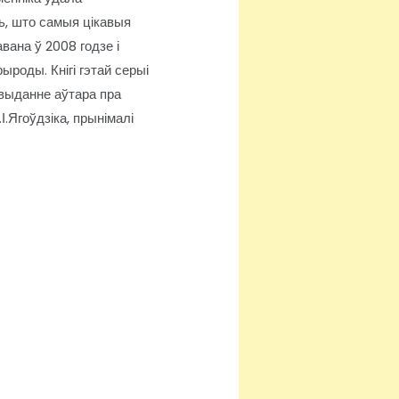
ць, што самыя цікавыя
вана ў 2008 годзе і
роды. Кнігі гэтай серыі
 выданне аўтара пра
І.Ягоўдзіка, прынімалі