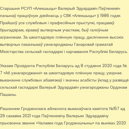
Старшыня РСУП «Алекшыцы» Валерый Эдуардавіч Паўлюкевіч
пачынаў працоўную дзейнасць у СВК «Алекшыцы» ў 1986 годзе.
Прайшоў усе службовыя і прафесійныя прыступкі, працаваў
брыгадзірам, кіраваў вытворчым участкам, быў галоўным
аграномам. За шматгадовую плённую працу, дасягненне высокіх
вытворчых паказчыкаў узнагароджаны Ганаровай граматай
Міністэрства сельскай гаспадаркі і харчавання Рэспублікі Беларусь.
Указам Прэзідэнта Рэспублікі Беларусь ад 8 студзеня 2020 года №
7 «Аб узнагароджанні» за шматгадовую плённую працу, узорнае
выкананне службовых абавязкаў і значны асабісты ўклад у развіццё
сельскай гаспадаркі Валерый Эдуардавіч узнагароджаны Ордэнам
Пашаны.
Рашэннем Гродзенскага абласнога выканаўчага камітэта №157 ад
29 сакавіка 2021 года Паўлюкевічу Валерыю Эдуардавічу
прысвоена званне «Чалавек года Гродзеншчыны» па выніках 2020