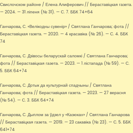
Свислочском районе / Елена Алиферович // Бераставіцкая газета.
— 2024. — 31 ліпеня (№ 31). — С. 7. ББК 74+64
Ганчарова, С. «Велікодны сувенір» / Святлана Ганчарова; фота //
Бераставіцкая газета. — 2020. — 4 красавіка (№ 26). — С. 4. ББК
74
Ганчарова, С. Дзівосы беларускай саломкі / Святлана Ганчарова;
фота // Бераставіцкая газета. — 2023. — 1 лістапада (№ 59). — С.
5. ББК 64+74
Ганчарова, С. Дотык да культурнай спадчыны / Святлана
Ганчарова; фота // Бераставіцкая газета. — 2023. — 27 верасня
(№ 54). — С. 3. ББК 64+74
Ганчарова, С. Дыплом за ўдзел у «Казюках» / Святлана Ганчарова
// Бераставіцкая газета. — 2019. — 23 сакавіка (№ 23). — С. 5. ББК
641+74