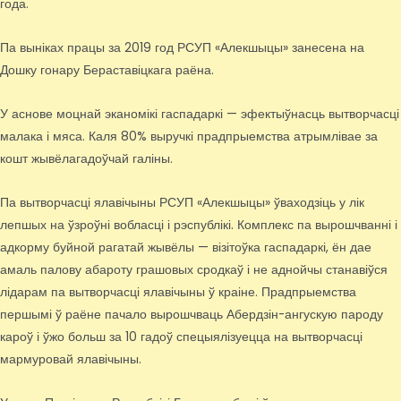
года.
Па выніках працы за 2019 год РСУП «Алекшыцы» занесена на
Дошку гонару Бераставіцкага раёна.
У аснове моцнай эканомікі гаспадаркі — эфектыўнасць вытворчасці
малака і мяса. Каля 80% выручкі прадпрыемства атрымлівае за
кошт жывёлагадоўчай галіны.
Па вытворчасці ялавічыны РСУП «Алекшыцы» ўваходзіць у лік
лепшых на ўзроўні вобласці і рэспублікі. Комплекс па вырошчванні і
адкорму буйной рагатай жывёлы — візітоўка гаспадаркі, ён дае
амаль палову абароту грашовых сродкаў і не аднойчы станавіўся
лідарам па вытворчасці ялавічыны ў краіне. Прадпрыемства
першымі ў раёне пачало вырошчваць Абердзін-ангускую пароду
кароў і ўжо больш за 10 гадоў спецыялізуецца на вытворчасці
мармуровай ялавічыны.