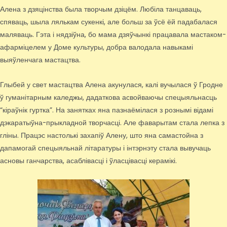
Алена з дзяцінства была творчым дзіцём. Любіла танцаваць,
спяваць, шыла лялькам сукенкі, але больш за ўсё ёй падабалася
маляваць. Гэта і нядзіўна, бо мама дзяўчынкі працавала мастаком-
афарміцелем у Доме культуры, добра валодала навыкамі
выяўленчага мастацтва.
Глыбей у свет мастацтва Алена акунулася, калі вучылася ў Гродне
ў гуманітарным каледжы, дадаткова асвойваючы спецыяльнасць
“кіраўнік гуртка”. На занятках яна пазнаёмілася з рознымі відамі
дэкаратыўна-прыкладной творчасці. Але фаварытам стала лепка з
гліны. Працэс настолькі захапіў Алену, што яна самастойна з
дапамогай спецыяльнай літаратуры і інтэрнэту стала вывучаць
асновы ганчарства, асаблівасці і ўласцівасці керамікі.