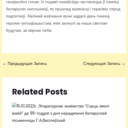
ганарыліся гэтым. Іх подзвіг назаўсёды застанецца ў памяці
беларускіх школьнікаў, як прыклад мужнасці і гераізму сярод
падлеткаў. Хвілінай маўчання вучні аддалі дань памяці
героям-антыфашыстам, якія загінулі за наша светлае
будучае, за мірнае неба.
←
Предыдущая Запись
Следующая Запись
→
Related Posts