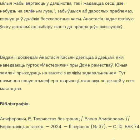
мілыя жабы вяртаюць у дзяцінства, так і жадаецца сесці дзе-
небудзь на зялёным лузе, і, забыўшыся аб дарослых праблемах,
вярнуцца ў далёкія бесклапотныя часы. Анастасія надае вялікую
ўвагу дэталям: ад выбару тканін да прапрацоўкі аксэсуараў.
Ведамі і досведам Анастасія Касьян дзеліцца з дзецьмі, якія
наведваюць гурток «Мастерилки» пры Доме рамёстваў. Юныя
землякі прыходзяць на заняткі з вялікім задавальненнем. Тут
нязменна пануе атмасфера творчасці, якая акунае дзяцей у свет
мастацтва.
Бібліяграфія:
Алиферович, Е. Творчество без границ / Елена Алиферович //
Бераставіцкая газета. — 2024. — 11 верасня (№ 37). — С. 10. ББК 74