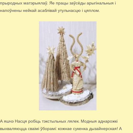
прыродных матэрыялаў. Яе працы заўсёды арыгінальныя і
напоўнены нейкай асаблівай утульнасцю і цяплом.
А яшчэ Насця робіць тэкстыльных лялек. Модныя аднарожкі
выхваляюцца сваімі ўборамі: кожнае сукенка дызайнерская! А