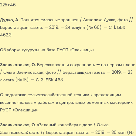
225+46
Дудко, А.
Полнятся силосные траншеи / Анжелика Дудко; фото //
Бераставіцкая газета. — 2019. — 24 жніўня (№ 66). — С. 1. ББК
462.3
Об уборке кукурузы на базе РУСП «Олекшицы».
Заенчковская, О.
Бережливость и сохранность — на первом плане
/ Ольга Заенчковская; фото // Бераставіцкая газета. — 2019. — 23
лютага (№ 15). — С. 3. ББК 463
О подготовке сельскохозяйственной техники к предстоящим
весенне-полевым работам в центральных ремонтных мастерских
РУСП «Олекшицы».
Заенчковская, О.
«Зеленый конвейер» в деле / Ольга
Заенчковская; фото // Бераставіцкая газета. — 2018. — 30 мая (№