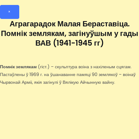
×
Аграгарадок Малая Бераставіца.
Помнік землякам, загінуўшым у гады
ВАВ (1941-1945 гг)
Помнік землякам
(гіст.) – скульптура воіна з нахіленым сцягам.
Пастаўлены ў 1969 г. на ўшанаванне памяці 90 землякоў – воінаў
Чырвонай Арміі, якія загінулі ў Вялікую Айчынную вайну.