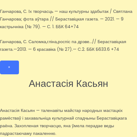
Ганчарова, С. Іх творчасць — наш культурны здабытак / Святлана
Ганчарова; фота аўтара // Бераставіцкая газета. — 2021. — 9
кастрычніка (№ 79). — С. 1. ББК 64+74
Ганчарова, С. Саломка,гліна,роспіс па дрэве…// Бераставіцкая
газета.—2013. — 6 красавіка (№ 27).— C.2. ББК Б633.6 +74
×
Анастасія Касьян
Анастасія Касьян — таленавіты майстар народных мастацкіх
рамёстваў і захавальніца культурнай спадчыны Бераставіцкага
раёна. Захопленая творчасцю, яна ўмела перадае веды
падрастаючаму пакаленню.