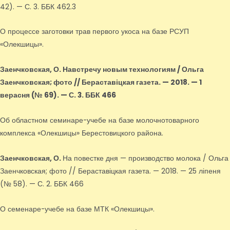
42). — С. 3. ББК 462.3
О процессе заготовки трав первого укоса на базе РСУП
«Олекшицы».
Заенчковская, О.
Навстречу новым технологиям / Ольга
Заенчковская; фото // Бераставіцкая газета. — 2018. — 1
верасня (№ 69). — С. 3. ББК 466
Об областном семинаре-учебе на базе молочнотоварного
комплекса «Олекшицы» Берестовицкого района.
Заенчковская, О.
На повестке дня — производство молока / Ольга
Заенчковская; фото // Бераставіцкая газета. — 2018. — 25 ліпеня
(№ 58). — С. 2. ББК 466
О семенаре-учебе на базе МТК «Олекшицы».