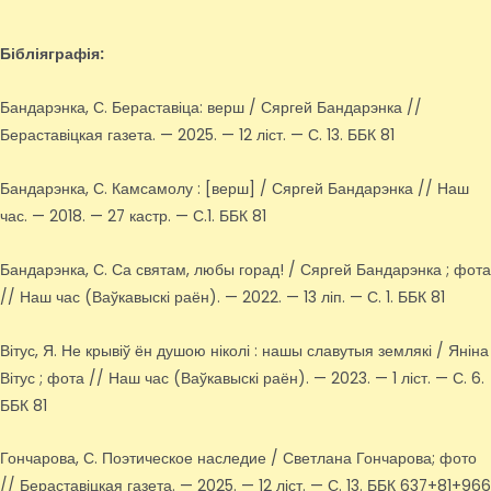
Бібліяграфія:
Бандарэнка, С. Бераставіца: верш / Сяргей Бандарэнка //
Бераставіцкая газета. — 2025. — 12 ліст. — С. 13. ББК 81
Бандарэнка, С. Камсамолу : [верш] / Сяргей Бандарэнка // Наш
час. — 2018. — 27 кастр. — С.1. ББК 81
Бандарэнка, С. Са святам, любы горад! / Сяргей Бандарэнка ; фота
// Наш час (Ваўкавыскі раён). — 2022. — 13 ліп. — С. 1. ББК 81
Вітус, Я. Не крывіў ён душою ніколі : нашы славутыя землякі / Яніна
Вітус ; фота // Наш час (Ваўкавыскі раён). — 2023. — 1 ліст. — С. 6.
ББК 81
Гончарова, С. Поэтическое наследие / Светлана Гончарова; фото
// Бераставіцкая газета. — 2025. — 12 ліст. — С. 13. ББК 637+81+966