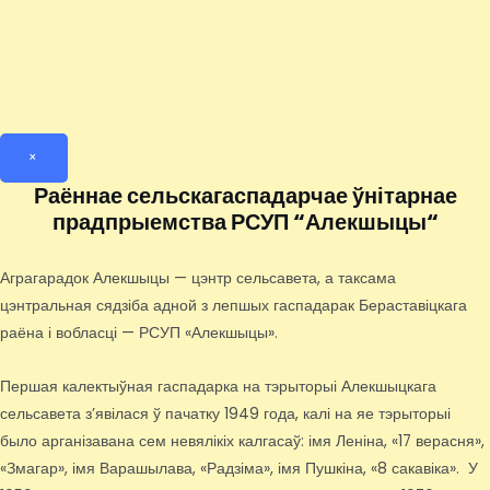
×
Раённае сельскагаспадарчае ўнітарнае
прадпрыемства РСУП “Алекшыцы“
Аграгарадок Алекшыцы — цэнтр сельсавета, а таксама
цэнтральная сядзіба адной з лепшых гаспадарак Бераставіцкага
раёна і вобласці — РСУП «Алекшыцы».
Першая калектыўная гаспадарка на тэрыторыі Алекшыцкага
сельсавета з’явілася ў пачатку 1949 года, калі на яе тэрыторыі
было арганізавана сем невялікіх калгасаў: імя Леніна, «17 верасня»,
«Змагар», імя Варашылава, «Радзіма», імя Пушкіна, «8 сакавіка». У