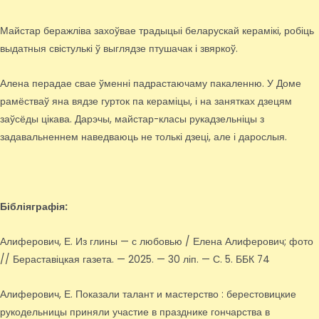
Майстар беражліва захоўвае традыцыі беларускай керамікі, робіць
выдатныя свістулькі ў выглядзе птушачак і звяркоў.
Алена перадае свае ўменні падрастаючаму пакаленню. У Доме
рамёстваў яна вядзе гурток па кераміцы, і на занятках дзецям
заўсёды цікава. Дарэчы, майстар-класы рукадзельніцы з
задавальненнем наведваюць не толькі дзеці, але і дарослыя.
Бібліяграфія:
Алиферович, Е. Из глины — с любовью / Елена Алиферович; фото
// Бераставіцкая газета. — 2025. — 30 ліп. — С. 5. ББК 74
Алиферович, Е. Показали талант и мастерство : берестовицкие
рукодельницы приняли участие в празднике гончарства в