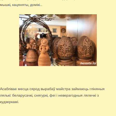
мышкі, кацяняты, домікі…
Асаблівае месца сярод вырабаў майстра займаюць гліняныя
лялькі: беларусачкі, снягуркі, феі і неверагодныя лялечкі з
кудзеркамі.