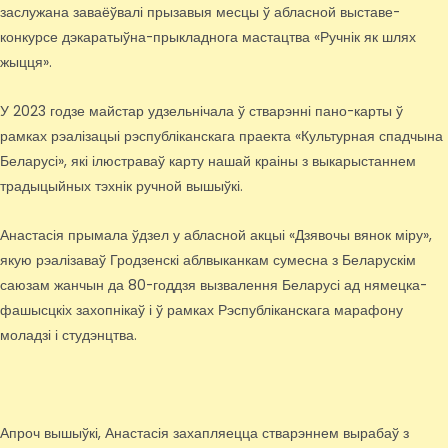
заслужана заваёўвалі прызавыя месцы ў абласной выставе-
конкурсе дэкаратыўна-прыкладнога мастацтва «Ручнік як шлях
жыцця».
У 2023 годзе майстар удзельнічала ў стварэнні пано-карты ў
рамках рэалізацыі рэспубліканскага праекта «Культурная спадчына
Беларусі», які ілюстраваў карту нашай краіны з выкарыстаннем
традыцыйных тэхнік ручной вышыўкі.
Анастасія прымала ўдзел у абласной акцыі «Дзявочы вянок міру»,
якую рэалізаваў Гродзенскі аблвыканкам сумесна з Беларускім
саюзам жанчын да 80-годдзя вызвалення Беларусі ад нямецка-
фашысцкіх захопнікаў і ў рамках Рэспубліканскага марафону
моладзі і студэнцтва.
Апроч вышыўкі, Анастасія захапляецца стварэннем вырабаў з