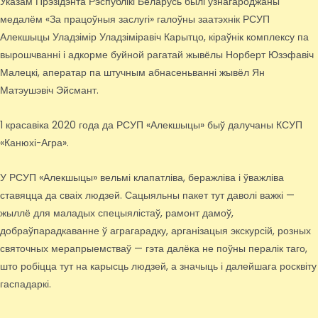
Указам Прэзідэнта Рэспублікі Беларусь былі ўзнагароджаны
медалём «За працоўныя заслугі» галоўны заатэхнік РСУП
Алекшыцы Уладзімір Уладзіміравіч Карытцо, кіраўнік комплексу па
вырошчванні і адкорме буйной рагатай жывёлы Норберт Юзэфавіч
Малецкі, аператар па штучным абнасеньванні жывёл Ян
Матэушэвіч Эйсмант.
1 красавіка 2020 года да РСУП «Алекшыцы» быў далучаны КСУП
«Канюхі-Агра».
У РСУП «Алекшыцы» вельмі клапатліва, беражліва і ўважліва
ставяцца да сваіх людзей. Сацыяльны пакет тут даволі важкі —
жыллё для маладых спецыялістаў, рамонт дамоў,
добраўпарадкаванне ў аграгарадку, арганізацыя экскурсій, розных
святочных мерапрыемстваў — гэта далёка не поўны пералік таго,
што робіцца тут на карысць людзей, а значыць і далейшага росквіту
гаспадаркі.