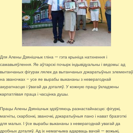
Для Алены Дзянішчык гліна — гэта крыніца натхнення і
самавыяўлення. Яе аўтарскі почырк індывідуальны і вядомы: ад
вытанчаных фігурак лялек да вытанчаных дэкаратыўных элементаў
на званочках – усе яе вырабы выкананы з неверагоднай
акуратнасцю і ўвагай да дэталяў. У кожную працу ўкладзены
карпатлівая праца і часцінка душы.
Працы Алены Дзянішчык здзіўляюць разнастайнасцю: фігуркі,
магніты, скарбонкі, званочкі, дэкаратыўныя пано і нават бразготкі
для малых. І ўсе вырабы выкананы з неверагоднай увагай да
дробных дэталяў. Ад іх немагчыма адарваць вачэй — вожыкі,