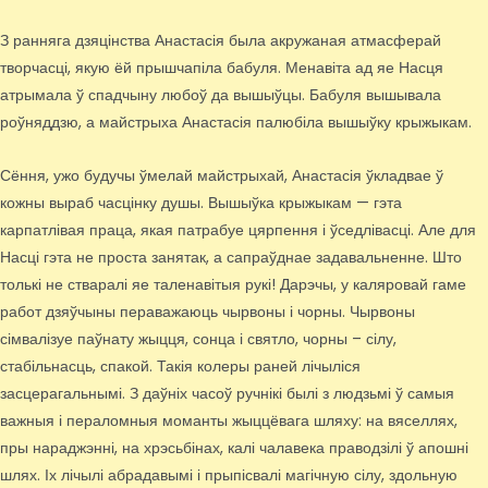
З ранняга дзяцінства Анастасія была акружаная атмасферай
творчасці, якую ёй прышчапіла бабуля. Менавіта ад яе Насця
атрымала ў спадчыну любоў да вышыўцы. Бабуля вышывала
роўняддзю, а майстрыха Анастасія палюбіла вышыўку крыжыкам.
Сёння, ужо будучы ўмелай майстрыхай, Анастасія ўкладвае ў
кожны выраб часцінку душы. Вышыўка крыжыкам — гэта
карпатлівая праца, якая патрабуе цярпення і ўседлівасці. Але для
Насці гэта не проста занятак, а сапраўднае задавальненне. Што
толькі не стваралі яе таленавітыя рукі! Дарэчы, у каляровай гаме
работ дзяўчыны пераважаюць чырвоны і чорны. Чырвоны
сімвалізуе паўнату жыцця, сонца і святло, чорны – сілу,
стабільнасць, спакой. Такія колеры раней лічыліся
засцерагальнымі. З даўніх часоў ручнікі былі з людзьмі ў самыя
важныя і пераломныя моманты жыццёвага шляху: на вяселлях,
пры нараджэнні, на хрэсьбінах, калі чалавека праводзілі ў апошні
шлях. Іх лічылі абрадавымі і прыпісвалі магічную сілу, здольную