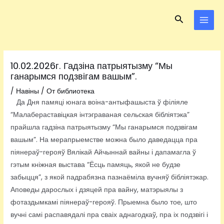
Перейти
Навигация
MAI
Поиск
к
по
MEN
содержимому
записям
10.02.2026г. Гадзіна патрыятызму “Мы
ганарымся подзвігам вашым”.
/
Навіны
/ От
библиотека
Да Дня памяці юнага воіна-антыфашыста ў філіяле
“Малабераставіцкая інтэграваная сельская бібліятэка”
прайшла гадзіна патрыятызму “Мы ганарымся подзвігам
вашым”. На мерапрыемстве можна было даведацца пра
піянераў-герояў Вялікай Айчыннай вайны і дапамагла ў
гэтым кніжная выстава “Ёсць памяць, якой не будзе
забыцця”, з якой падрабязна пазнаёміла вучняў бібліятэкар.
Аповеды дарослых і дзяцей пра вайну, матэрыялы з
фотаздымкамі піянераў-герояў. Прыемна было тое, што
вучні самі распавядалі пра сваіх аднагодкаў, пра іх подзвігі і