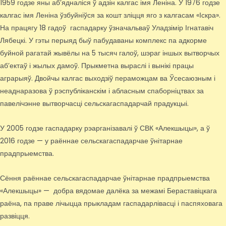
1959 годзе яны аб’ядналіся ў адзін калгас імя Леніна. У 1976 годзе
калгас імя Леніна ўзбуйніўся за кошт зліцця яго з калгасам «Іскра».
На працягу 18 гадоў гаспадарку ўзначальваў Уладзімір Ігнатавіч
Лябецкі. У гэты перыяд быў пабудаваны комплекс па адкорме
буйной рагатай жывёлы на 5 тысяч галоў, шэраг іншых вытворчых
аб’ектаў і жылых дамоў. Прыкметна выраслі і вынікі працы
аграрыяў. Двойчы калгас выходзіў пераможцам ва Ўсесаюзным і
неаднаразова ў рэспубліканскім і абласным спаборніцтвах за
павелічэнне вытворчасці сельскагаспадарчай прадукцыі.
У 2005 годзе гаспадарку рэарганізавалі ў СВК «Алекшыцы», а ў
2016 годзе — у раённае сельскагаспадарчае ўнітарнае
прадпрыемства.
Сёння раённае сельскагаспадарчае ўнітарнае прадпрыемства
«Алекшыцы» — добра вядомае далёка за межамі Бераставіцкага
раёна, па праве лічыцца прыкладам гаспадарлівасці і паспяховага
развіцця.