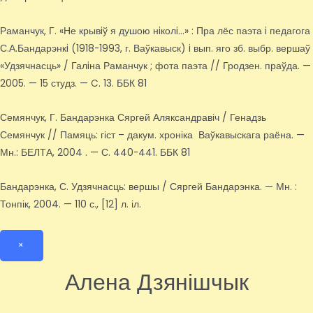
Раманчук, Г. «Не крывiў я душою нiколi…» : Пра лёс паэта i педагога
С.А.Бандарэнкi (1918-1993, г. Ваўкавыск) i вып. яго зб. выбр. вершаў
«Удзячнасць» / Галiна Раманчук ; фота паэта // Гродзен. праўда. —
2005. — 15 студз. — C. 13. ББК 81
Семянчук, Г. Бандарэнка Сяргей Аляксандравіч / Генадзь
Семянчук // Памяць: гіст – дакум. хроніка Ваўкавыскага раёна. —
Мн.: БЕЛТА, 2004 . — С. 440-441. ББК 81
Бандарэнка, С. Удзячнасць: вершы / Сяргей Бандарэнка. — Мн. :
Тонпік, 2004. — 110 с., [12] л. іл.
×
Алена Дзянішчык