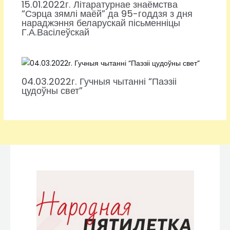
15.01.2022г. Літаратурнае знаёмства
“Сэрца зямлі маёй” да 95-годдзя з дня
нараджэння беларускай пісьменніцы
Г.А.Васілеўскай
04.03.2022г. Гучныя чытанні “Паэзіі
цудоўны свет”