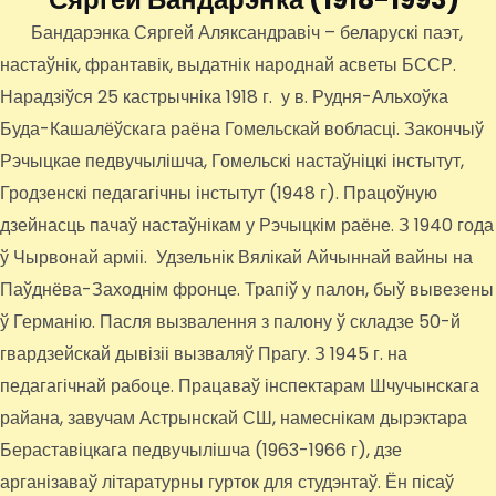
Бандарэнка Сяргей Аляксандравіч – беларускі паэт,
настаўнік, франтавік, выдатнік народнай асветы БССР.
Нарадзіўся 25 кастрычніка 1918 г. у в. Рудня-Альхоўка
Буда-Кашалёўскага раёна Гомельскай вобласці. Закончыў
Рэчыцкае педвучылішча, Гомельскі настаўніцкі інстытут,
Гродзенскі педагагічны інстытут (1948 г). Працоўную
дзейнасць пачаў настаўнікам у Рэчыцкім раёне. З 1940 года
ў Чырвонай арміі. Удзельнік Вялікай Айчыннай вайны на
Паўднёва-Заходнім фронце. Трапіў у палон, быў вывезены
ў Германію. Пасля вызвалення з палону ў складзе 50-й
гвардзейскай дывізіі вызваляў Прагу. З 1945 г. на
педагагічнай рабоце. Працаваў інспектарам Шчучынскага
райана, завучам Астрынскай СШ, намеснікам дырэктара
Бераставіцкага педвучылішча (1963-1966 г), дзе
арганізаваў літаратурны гурток для студэнтаў. Ён пісаў