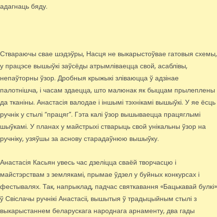
адагнаць бяду.
Ствараючы свае шэдэўры, Насця не выкарыстоўвае гатовыя схемы,
у працэсе вышыўкі заўсёды атрымліваецца свой, асаблівы,
непаўторны ўзор. Дробныя крыжыкі зліваюцца ў адзінае
палотнішча, і часам здаецца, што малюнак як быццам прылеплены
да тканіны. Анастасія валодае і іншымі тэхнікамі вышыўкі. У яе ёсць
ручнік у стылі “працяг”. Гэта калі ўзор вышываецца працяглымі
шыўкамі. У планах у майстрыхі стварыць свой унікальны ўзор на
ручніку, узяўшы за аснову старадаўнюю вышыўку.
Анастасія Касьян увесь час дзеліцца сваёй творчасцю і
майстэрствам з землякамі, прымае ўдзел у буйных конкурсах і
фестывалях. Так, напрыклад, падчас святкавання «Бацькавай булкі»
ў Свіслачы ручнікі Анастасіі, вышытыя ў традыцыйным стылі з
выкарыстаннем беларускага народнага арнаменту, два гады