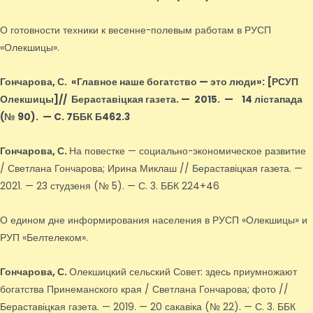
О готовности техники к весенне-полевым работам в РУСП
«Олекшицы».
Гончарова, С.
«Главное наше богатство — это люди»
: [РСУП
Олекшицы]
// Бераставіцкая газета. — 2015.
—
14 лістапада
(№ 90).
—
C. 7ББК Б462.3
Гончарова, С.
На повестке — социально-экономическое развитие
/ Светлана Гончарова; Ирина Миклаш // Бераставіцкая газета. —
2021. — 23 студзеня (№ 5). — С. 3. ББК 224+46
О едином дне информирования населения в РУСП «Олекшицы» и
РУП «Белтелеком».
Гончарова, С.
Олекшицкий сельский Совет: здесь приумножают
богатства Принеманского края / Светлана Гончарова; фото //
Бераставіцкая газета. — 2019. — 20 сакавіка (№ 22). — С. 3. ББК