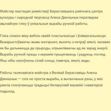
Майстар мастацкіх рамёстваў Бераставіцкага раённага цэнтра
культуры і народнай творчасці Алена Дзянішчык ператварае
звычайную гліну ў унікальныя вырабы ручной работы.
Гліна спакон веку вабіла сваёй пластычнасцю і ўніверсальнасцю.
Выкарыстоўваючы жывы матэрыял, выняты з нетраў зямлі, чалавек
як бы датыкаецца да прыроды, атрымліваючы ад яе зарад энергіі.
Вырабы ручной працы з керамікі прыцягваюць і радуюць погляд.
Яны нібы напоўнены сілай сонца, паветра, зямлі, вады.
Работы таленавітага майстра з Вялікай Бераставіцы Алены
Дзянішчык — гэта не проста вырабы, а вытанчаныя рэчы, у якіх
умела спалучаюцца традыцыі беларускай керамікі і наватарскі
падыход.