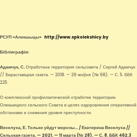
РСУП «Алекшыцы»
http://www.spkolekshicy.by
Бібліяграфія:
Адамчук, С.
Отработана территория сельсовета / Сергей Адамчук
// Бераставіцкая газета. — 2018. — 29 жніўня (№ 68). — С. 5. ББК
225
О комплексной профилактической отработке территории
Олекшицкого сельского Совета в целях оздоровления оперативной
обстановки и снижения уровня преступности.
Веселуха, Е.
Только уйдут морозы… / Екатерина Веселуха //
Сельская газета. — 2021. — 11 марта (№ 28). — С. 8. ББК 462.3