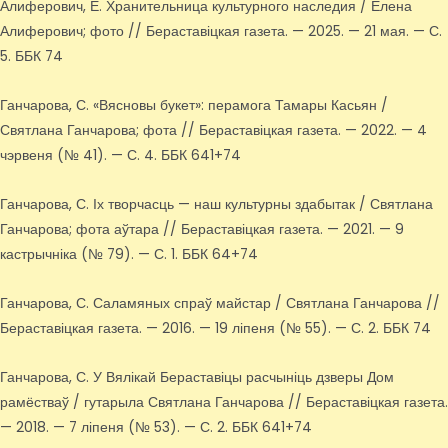
Алиферович, Е. Хранительница культурного наследия / Елена
Алиферович; фото // Бераставіцкая газета. — 2025. — 21 мая. — С.
5. ББК 74
Ганчарова, С. «Вясновы букет»: перамога Тамары Касьян /
Святлана Ганчарова; фота // Бераставіцкая газета. — 2022. — 4
чэрвеня (№ 41). — С. 4. ББК 641+74
Ганчарова, С. Іх творчасць — наш культурны здабытак / Святлана
Ганчарова; фота аўтара // Бераставіцкая газета. — 2021. — 9
кастрычніка (№ 79). — С. 1. ББК 64+74
Ганчарова, С. Саламяных спраў майстар / Святлана Ганчарова //
Бераставіцкая газета. — 2016. — 19 ліпеня (№ 55). — С. 2. ББК 74
Ганчарова, С. У Вялікай Бераставіцы расчыніць дзверы Дом
рамёстваў / гутарыла Святлана Ганчарова // Бераставіцкая газета.
— 2018. — 7 ліпеня (№ 53). — С. 2. ББК 641+74