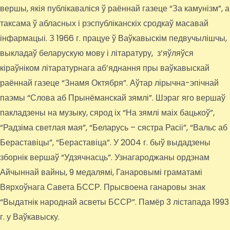
вершы, якія публікаваліся ў раённай газеце “За камунізм”, а
таксама ў абласных і рэспубліканскіх сродкаў масавай
інфармацыі. З 1966 г. працуе ў Ваўкавыскім педвучылішчы,
выкладаў беларускую мову і літаратуру, з’яўляўся
кіраўніком літаратурнага аб’яднання пры ваўкавыскай
раённай газеце “Знамя Октября”. Аўтар лірычна-эпічнай
паэмы “Слова аб Прынёманскай зямлі”. Шэраг яго вершаў
пакладзены на музыку, сярод іх “На зямлі маіх бацькоў”,
“Радзіма светлая мая”, “Беларусь – сястра Расіі”, “Вальс аб
Бераставіцы”, “Бераставіца”. У 2004 г. быў выдадзены
зборнік вершаў “Удзячнасць”. Узнагароджаны ордэнам
Айчыннай вайны, 9 медалямі, Ганаровымі граматамі
Вярхоўнага Савета БССР. Прысвоена ганаровы знак
“Выдатнік народнай асветы БССР”. Памёр 3 лістапада 1993
г. у Ваўкавыску.