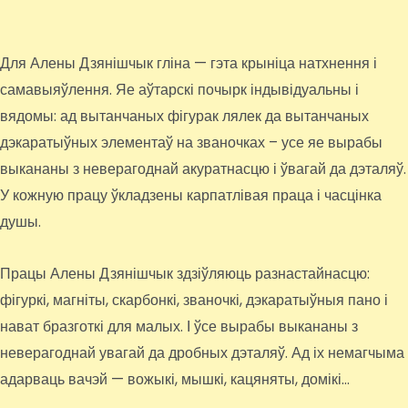
Для Алены Дзянішчык гліна — гэта крыніца натхнення і
самавыяўлення. Яе аўтарскі почырк індывідуальны і
вядомы: ад вытанчаных фігурак лялек да вытанчаных
дэкаратыўных элементаў на званочках – усе яе вырабы
выкананы з неверагоднай акуратнасцю і ўвагай да дэталяў.
У кожную працу ўкладзены карпатлівая праца і часцінка
душы.
Працы Алены Дзянішчык здзіўляюць разнастайнасцю:
фігуркі, магніты, скарбонкі, званочкі, дэкаратыўныя пано і
нават бразготкі для малых. І ўсе вырабы выкананы з
неверагоднай увагай да дробных дэталяў. Ад іх немагчыма
адарваць вачэй — вожыкі, мышкі, кацяняты, домікі…