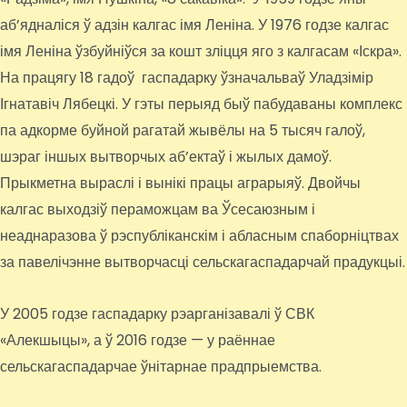
аб’ядналіся ў адзін калгас імя Леніна. У 1976 годзе калгас
імя Леніна ўзбуйніўся за кошт зліцця яго з калгасам «Іскра».
На працягу 18 гадоў гаспадарку ўзначальваў Уладзімір
Ігнатавіч Лябецкі. У гэты перыяд быў пабудаваны комплекс
па адкорме буйной рагатай жывёлы на 5 тысяч галоў,
шэраг іншых вытворчых аб’ектаў і жылых дамоў.
Прыкметна выраслі і вынікі працы аграрыяў. Двойчы
калгас выходзіў пераможцам ва Ўсесаюзным і
неаднаразова ў рэспубліканскім і абласным спаборніцтвах
за павелічэнне вытворчасці сельскагаспадарчай прадукцыі.
У 2005 годзе гаспадарку рэарганізавалі ў СВК
«Алекшыцы», а ў 2016 годзе — у раённае
сельскагаспадарчае ўнітарнае прадпрыемства.