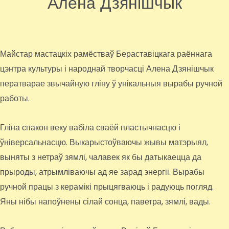
Алена Дзянішчык
Майстар мастацкіх рамёстваў Бераставіцкага раённага
цэнтра культуры і народнай творчасці Алена Дзянішчык
ператварае звычайную гліну ў унікальныя вырабы ручной
работы.
Гліна спакон веку вабіла сваёй пластычнасцю і
ўніверсальнасцю. Выкарыстоўваючы жывы матэрыял,
выняты з нетраў зямлі, чалавек як бы датыкаецца да
прыроды, атрымліваючы ад яе зарад энергіі. Вырабы
ручной працы з керамікі прыцягваюць і радуюць погляд.
Яны нібы напоўнены сілай сонца, паветра, зямлі, вады.