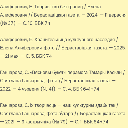
Алиферович, Е. Творчество без границ / Елена
Алиферович // Бераставіцкая газета. — 2024. — 11 верасня
(№ 37). — С. 10. ББК 74
Алиферович, Е. Хранительница культурного наследия /
Елена Алиферович; фото // Бераставіцкая газета. — 2025.
— 21 мая. — С. 5. ББК 74
Ганчарова, С. «Вясновы букет»: перамога Тамары Касьян /
Святлана Ганчарова; фота // Бераставіцкая газета. —
2022. — 4 чэрвеня (№ 41). — С. 4. ББК 641+74
Ганчарова, С. Іх творчасць — наш культурны здабытак /
Святлана Ганчарова; фота аўтара // Бераставіцкая газета.
— 2021. — 9 кастрычніка (№ 79). — С. 1. ББК 64+74