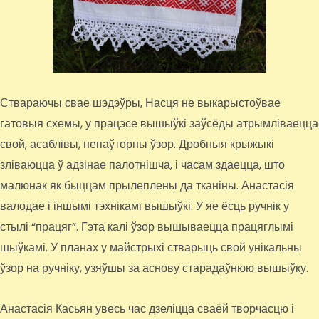
Ствараючы свае шэдэўры, Насця не выкарыстоўвае
гатовыя схемы, у працэсе вышыўкі заўсёды атрымліваецца
свой, асаблівы, непаўторны ўзор. Дробныя крыжыкі
зліваюцца ў адзінае палотнішча, і часам здаецца, што
малюнак як быццам прылеплены да тканіны. Анастасія
валодае і іншымі тэхнікамі вышыўкі. У яе ёсць ручнік у
стылі “працяг”. Гэта калі ўзор вышываецца працяглымі
шыўкамі. У планах у майстрыхі стварыць свой унікальны
ўзор на ручніку, узяўшы за аснову старадаўнюю вышыўку.
Анастасія Касьян увесь час дзеліцца сваёй творчасцю і