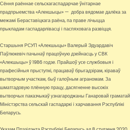
Сёння раённае сельскагаспадарчае ўнітарнае
прадпрыемства «Алекшыцы» — добра вядомае далёка за
межамі Бераставіцкага раёна, па праве лічыцца
прыкладам гаспадарлівасці і паспяховага развіцця.
Старшыня РСУП «Алекшыцы» Валерый Эдуардавіч
Паўлюкевіч пачынаў працоўную дзейнасць у СВК
«Алекшыцы» ў 1986 годзе. Прайшоў усе службовыя і
прафесійныя прыступкі, працаваў брыгадзірам, кіраваў
вытворчым участкам, быў галоўным аграномам. За
шматгадовую плённую працу, дасягненне высокіх
вытворчых паказчыкаў узнагароджаны Ганаровай граматай
Міністэрства сельскай гаспадаркі і харчавання Рэспублікі
Беларусь.
Указам Прэзідэнта Рэспублікі Беларусь ад 8 студзеня 2020