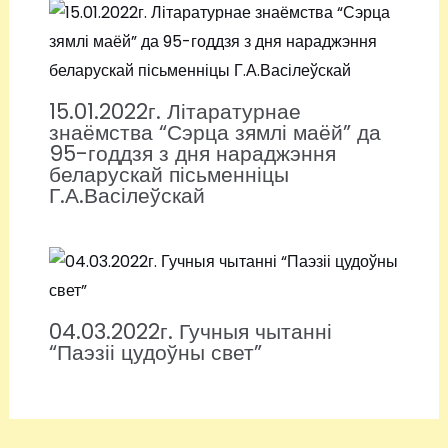
15.01.2022г. Літаратурнае
знаёмства “Сэрца зямлі маёй” да
95-годдзя з дня нараджэння
беларускай пісьменніцы
Г.А.Васілеўскай
04.03.2022г. Гучныя чытанні
“Паэзіі цудоўны свет”