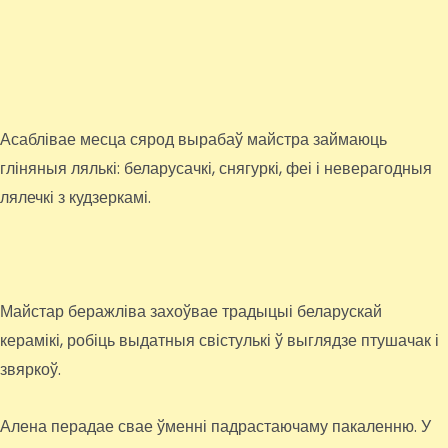
Асаблівае месца сярод вырабаў майстра займаюць
гліняныя лялькі: беларусачкі, снягуркі, феі і неверагодныя
лялечкі з кудзеркамі.
Майстар беражліва захоўвае традыцыі беларускай
керамікі, робіць выдатныя свістулькі ў выглядзе птушачак і
звяркоў.
Алена перадае свае ўменні падрастаючаму пакаленню. У