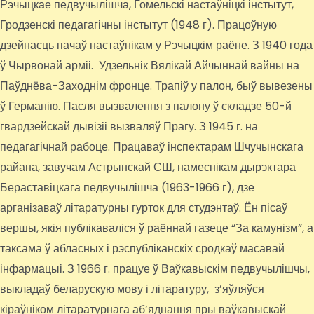
Рэчыцкае педвучылішча, Гомельскі настаўніцкі інстытут,
Гродзенскі педагагічны інстытут (1948 г). Працоўную
дзейнасць пачаў настаўнікам у Рэчыцкім раёне. З 1940 года
ў Чырвонай арміі. Удзельнік Вялікай Айчыннай вайны на
Паўднёва-Заходнім фронце. Трапіў у палон, быў вывезены
ў Германію. Пасля вызвалення з палону ў складзе 50-й
гвардзейскай дывізіі вызваляў Прагу. З 1945 г. на
педагагічнай рабоце. Працаваў інспектарам Шчучынскага
райана, завучам Астрынскай СШ, намеснікам дырэктара
Бераставіцкага педвучылішча (1963-1966 г), дзе
арганізаваў літаратурны гурток для студэнтаў. Ён пісаў
вершы, якія публікаваліся ў раённай газеце “За камунізм”, а
таксама ў абласных і рэспубліканскіх сродкаў масавай
інфармацыі. З 1966 г. працуе ў Ваўкавыскім педвучылішчы,
выкладаў беларускую мову і літаратуру, з’яўляўся
кіраўніком літаратурнага аб’яднання пры ваўкавыскай