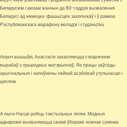
Беларускім саюзам жанчын да 80-годдзя вызвалення
Беларусі ад нямецка-фашысцкіх захопнікаў і ў рамках
Рэспубліканскага марафону моладзі і студэнцтва.
Апроч вышыўкі, Анастасія захапляецца стварэннем
вырабаў з прыродных матэрыялаў. Яе працы заўсёды
арыгінальныя і напоўнены нейкай асаблівай утульнасцю і
цяплом.
А яшчэ Насця робіць тэкстыльных лялек. Модныя
аднарожкі выхваляюцца сваімі ўборамі: кожнае сукенка