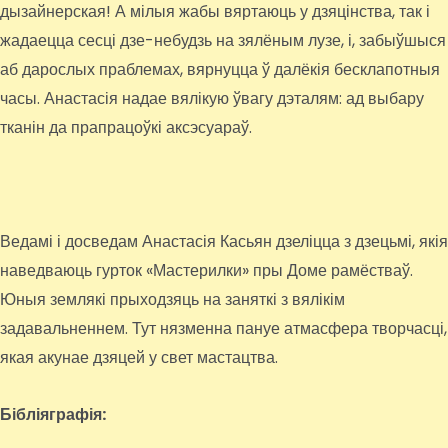
дызайнерская! А мілыя жабы вяртаюць у дзяцінства, так і
жадаецца сесці дзе-небудзь на зялёным лузе, і, забыўшыся
аб дарослых праблемах, вярнуцца ў далёкія бесклапотныя
часы. Анастасія надае вялікую ўвагу дэталям: ад выбару
тканін да прапрацоўкі аксэсуараў.
Ведамі і досведам Анастасія Касьян дзеліцца з дзецьмі, якія
наведваюць гурток «Мастерилки» пры Доме рамёстваў.
Юныя землякі прыходзяць на заняткі з вялікім
задавальненнем. Тут нязменна пануе атмасфера творчасці,
якая акунае дзяцей у свет мастацтва.
Бібліяграфія: