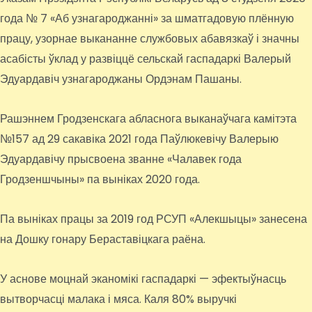
года № 7 «Аб узнагароджанні» за шматгадовую плённую
працу, узорнае выкананне службовых абавязкаў і значны
асабісты ўклад у развіццё сельскай гаспадаркі Валерый
Эдуардавіч узнагароджаны Ордэнам Пашаны.
Рашэннем Гродзенскага абласнога выканаўчага камітэта
№157 ад 29 сакавіка 2021 года Паўлюкевічу Валерыю
Эдуардавічу прысвоена званне «Чалавек года
Гродзеншчыны» па выніках 2020 года.
Па выніках працы за 2019 год РСУП «Алекшыцы» занесена
на Дошку гонару Бераставіцкага раёна.
У аснове моцнай эканомікі гаспадаркі — эфектыўнасць
вытворчасці малака і мяса. Каля 80% выручкі