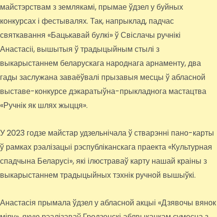
майстэрствам з землякамі, прымае ўдзел у буйных
конкурсах і фестывалях. Так, напрыклад, падчас
святкавання «Бацькавай булкі» ў Свіслачы ручнікі
Анастасіі, вышытыя ў традыцыйным стылі з
выкарыстаннем беларускага народнага арнаменту, два
гады заслужана заваёўвалі прызавыя месцы ў абласной
выставе-конкурсе дэкаратыўна-прыкладнога мастацтва
«Ручнік як шлях жыцця».
У 2023 годзе майстар удзельнічала ў стварэнні пано-карты
ў рамках рэалізацыі рэспубліканскага праекта «Культурная
спадчына Беларусі», які ілюстраваў карту нашай краіны з
выкарыстаннем традыцыйных тэхнік ручной вышыўкі.
Анастасія прымала ўдзел у абласной акцыі «Дзявочы вянок
міру», якую рэалізаваў Гродзенскі аблвыканкам сумесна з