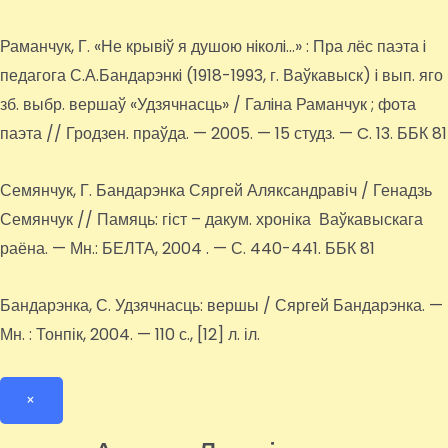
Раманчук, Г. «Не крывiў я душою нiколi…» : Пра лёс паэта i
педагога С.А.Бандарэнкi (1918-1993, г. Ваўкавыск) i вып. яго
зб. выбр. вершаў «Удзячнасць» / Галiна Раманчук ; фота
паэта // Гродзен. праўда. — 2005. — 15 студз. — C. 13. ББК 81
Семянчук, Г. Бандарэнка Сяргей Аляксандравіч / Генадзь
Семянчук // Памяць: гіст – дакум. хроніка Ваўкавыскага
раёна. — Мн.: БЕЛТА, 2004 . — С. 440-441. ББК 81
Бандарэнка, С. Удзячнасць: вершы / Сяргей Бандарэнка. —
Мн. : Тонпік, 2004. — 110 с., [12] л. іл.
×