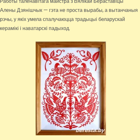
Работы таленавітага майстра з Вялікай Бераставіцы
Алены Дзянішчык — гэта не проста вырабы, а вытанчаныя
рэчы, у якіх умела спалучаюцца традыцыі беларускай
керамікі і наватарскі падыход.