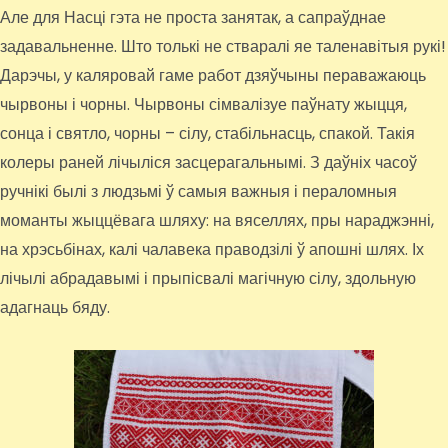
Але для Насці гэта не проста занятак, а сапраўднае
задавальненне. Што толькі не стваралі яе таленавітыя рукі!
Дарэчы, у каляровай гаме работ дзяўчыны пераважаюць
чырвоны і чорны. Чырвоны сімвалізуе паўнату жыцця,
сонца і святло, чорны – сілу, стабільнасць, спакой. Такія
колеры раней лічыліся засцерагальнымі. З даўніх часоў
ручнікі былі з людзьмі ў самыя важныя і пераломныя
моманты жыццёвага шляху: на вяселлях, пры нараджэнні,
на хрэсьбінах, калі чалавека праводзілі ў апошні шлях. Іх
лічылі абрадавымі і прыпісвалі магічную сілу, здольную
адагнаць бяду.