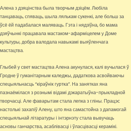
Алена з дзяцінства была творчым дзіцём. Любіла
танцаваць, спяваць, шыла лялькам сукенкі, але больш за
ўсё ёй падабалася маляваць. Гэта і нядзіўна, бо мама
дзяўчынкі працавала мастаком-афарміцелем у Доме
культуры, добра валодала навыкамі выяўленчага
мастацтва.
Глыбей у свет мастацтва Алена акунулася, калі вучылася ў
Гродне ў гуманітарным каледжы, дадаткова асвойваючы
спецыяльнасць “кіраўнік гуртка”. На занятках яна
пазнаёмілася з рознымі відамі дэкаратыўна-прыкладной
творчасці. Але фаварытам стала лепка з гліны. Працэс
настолькі захапіў Алену, што яна самастойна з дапамогай
спецыяльнай літаратуры і інтэрнэту стала вывучаць
асновы ганчарства, асаблівасці і ўласцівасці керамікі.