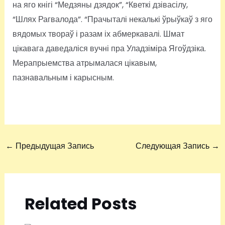
на яго кнігі “Медзяны дзядок”, “Кветкі дзівасілу,
“Шлях Рагвалода”. “Прачыталі некалькі ўрыўкаў з яго
вядомых твораў і разам іх абмеркавалі. Шмат
цікавага даведаліся вучні пра Уладзіміра Ягоўдзіка.
Мерапрыемства атрымалася цікавым,
пазнавальным і карысным.
←
Предыдущая Запись
Следующая Запись
→
Related Posts