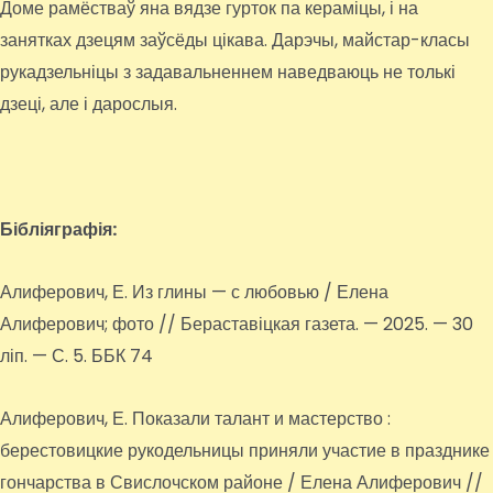
Доме рамёстваў яна вядзе гурток па кераміцы, і на
занятках дзецям заўсёды цікава. Дарэчы, майстар-класы
рукадзельніцы з задавальненнем наведваюць не толькі
дзеці, але і дарослыя.
Бібліяграфія:
Алиферович, Е. Из глины — с любовью / Елена
Алиферович; фото // Бераставіцкая газета. — 2025. — 30
ліп. — С. 5. ББК 74
Алиферович, Е. Показали талант и мастерство :
берестовицкие рукодельницы приняли участие в празднике
гончарства в Свислочском районе / Елена Алиферович //