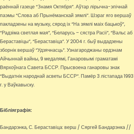
раённай газеце “Знамя Октября”. Аўтар лірычна-эпічнай
паэмы “Слова аб Прынёманскай зямлі”. Шэраг яго вершаў
пакладзены на музыку, сярод іх “На зямлі маіх бацькоў”,
“Радзіма светлая мая”, “Беларусь – сястра Расіі”, “Вальс аб
Бераставіцы”, “Бераставіца”. У 2004 г. быў выдадзены
зборнік вершаў “Удзячнасць”. Узнагароджаны ордэнам
Айчыннай вайны, 9 медалямі, Ганаровымі граматамі
Вярхоўнага Савета БССР. Прысвоена ганаровы знак
“Выдатнік народнай асветы БССР”. Памёр 3 лістапада 1993
г. у Ваўкавыску.
Бібліяграфія:
Бандарэнка, С. Бераставіца: верш / Сяргей Бандарэнка //