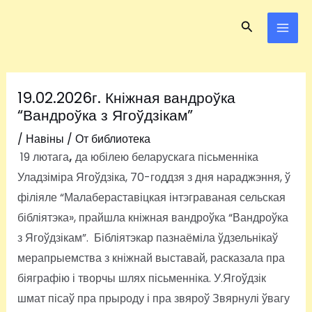
Перейти
Навигация
MAI
Поиск
к
по
ME
содержимому
записям
19.02.2026г. Кніжная вандроўка
“Вандроўка з Ягоўдзікам”
/
Навіны
/ От
библиотека
19 лютага
,
да юбілею беларускага пісьменніка
Уладзіміра Ягоўдзіка, 70-годдзя з дня нараджэння, ў
філіяле “Малабераставіцкая інтэграваная сельская
бібліятэка», прайшла кніжная вандроўка “Вандроўка
з Ягоўдзікам”. Бібліятэкар пазнаёміла ўдзельнікаў
мерапрыемства з кніжнай выставай, расказала пра
біяграфію і творчы шлях пісьменніка. У.Ягоўдзік
шмат пісаў пра прыроду і пра звяроў Звярнулі ўвагу