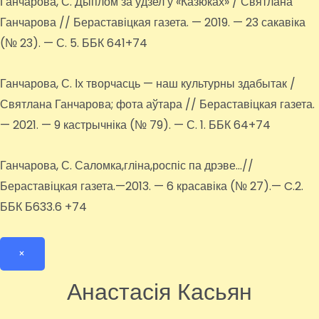
Ганчарова, С. Дыплом за ўдзел у «Казюках» / Святлана
Ганчарова // Бераставіцкая газета. — 2019. — 23 сакавіка
(№ 23). — С. 5. ББК 641+74
Ганчарова, С. Іх творчасць — наш культурны здабытак /
Святлана Ганчарова; фота аўтара // Бераставіцкая газета.
— 2021. — 9 кастрычніка (№ 79). — С. 1. ББК 64+74
Ганчарова, С. Саломка,гліна,роспіс па дрэве…//
Бераставіцкая газета.—2013. — 6 красавіка (№ 27).— C.2.
ББК Б633.6 +74
×
Анастасія Касьян