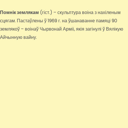
Помнік землякам
(гіст.) – скульптура воіна з нахіленым
сцягам. Пастаўлены ў 1969 г. на ўшанаванне памяці 90
землякоў – воінаў Чырвонай Арміі, якія загінулі ў Вялікую
Айчынную вайну.