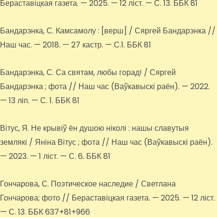
Бераставіцкая газета. — 2025. — 12 ліст. — С. 13. ББК 81
Бандарэнка, С. Камсамолу : [верш] / Сяргей Бандарэнка //
Наш час. — 2018. — 27 кастр. — С.1. ББК 81
Бандарэнка, С. Са святам, любы горад! / Сяргей
Бандарэнка ; фота // Наш час (Ваўкавыскі раён). — 2022.
— 13 ліп. — С. 1. ББК 81
Вітус, Я. Не крывіў ён душою ніколі : нашы славутыя
землякі / Яніна Вітус ; фота // Наш час (Ваўкавыскі раён).
— 2023. — 1 ліст. — С. 6. ББК 81
Гончарова, С. Поэтическое наследие / Светлана
Гончарова; фото // Бераставіцкая газета. — 2025. — 12 ліст.
— С. 13. ББК 637+81+966