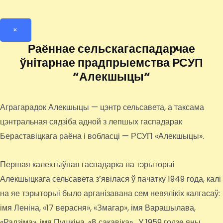
×
Раённае сельскагаспадарчае
ўнітарнае прадпрыемства РСУП
“Алекшыцы“
Аграгарадок Алекшыцы — цэнтр сельсавета, а таксама
цэнтральная сядзіба адной з лепшых гаспадарак
Бераставіцкага раёна і вобласці — РСУП «Алекшыцы».
Першая калектыўная гаспадарка на тэрыторыі
Алекшыцкага сельсавета з’явілася ў пачатку 1949 года, калі
на яе тэрыторыі было арганізавана сем невялікіх калгасаў:
імя Леніна, «17 верасня», «Змагар», імя Варашылава,
«Радзіма», імя Пушкіна, «8 сакавіка». У 1959 годзе яны