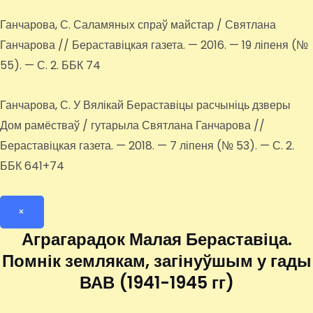
Ганчарова, С. Саламяных спраў майстар / Святлана
Ганчарова // Бераставіцкая газета. — 2016. — 19 ліпеня (№
55). — С. 2. ББК 74
Ганчарова, С. У Вялікай Бераставіцы расчыніць дзверы
Дом рамёстваў / гутарыла Святлана Ганчарова //
Бераставіцкая газета. — 2018. — 7 ліпеня (№ 53). — С. 2.
ББК 641+74
×
Аграгарадок Малая Бераставіца.
Помнік землякам, загінуўшым у гады
ВАВ (1941-1945 гг)