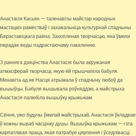
Анастасія Касьян — таленавіты майстар народных
мастацкіх рамёстваў і захавальніца культурнай спадчыны
Бераставіцкага раёна. Захопленая творчасцю, яна ўмела
перадае веды падрастаючаму пакаленню.
З ранняга дзяцінства Анастасія была акружаная
атмасферай творчасці, якую ёй прышчапіла бабуля.
Менавіта ад яе Насця атрымала ў спадчыну любоў да
вышыўцы. Бабуля вышывала роўняддзю, а майстрыха
Анастасія палюбіла вышыўку крыжыкам.
Сёння, ужо будучы ўмелай майстрыхай, Анастасія ўкладвае
ў кожны выраб часцінку душы. Вышыўка крыжыкам — гэта
карпатлівая праца, якая патрабуе цярпення і ўседлівасці.