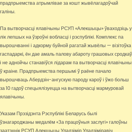
прадпрыемства атрымлівае за кошт жывёлагадоўчай
галіны.
Па вытворчасці ялавічыны РСУП «Алекшыцы» ўваходзіць у
лік лепшых на ўзроўні вобласці і рэспублікі. Комплекс па
вырошчванні і адкорму буйной рагатай жывёлы — візітоўка
гаспадаркі, ён дае амаль палову абароту грашовых сродкаў
і не аднойчы станавіўся лідарам па вытворчасці ялавічыны
ў краіне. Прадпрыемства першымі ў раёне пачало
вырошчваць Абердзін-ангускую пароду кароў і ўжо больш
за 10 гадоў спецыялізуецца на вытворчасці мармуровай
ялавічыны.
Указам Прэзідэнта Рэспублікі Беларусь былі
ўзнагароджаны медалём «За працоўныя заслугі» галоўны
заатэхнік РСУП Алекшыцы Уладзімір Уладзіміравіч