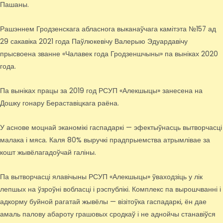
Пашаны.
Рашэннем Гродзенскага абласнога выканаўчага камітэта №157 ад
29 сакавіка 2021 года Паўлюкевічу Валерыю Эдуардавічу
прысвоена званне «Чалавек года Гродзеншчыны» па выніках 2020
года.
Па выніках працы за 2019 год РСУП «Алекшыцы» занесена на
Дошку гонару Бераставіцкага раёна.
У аснове моцнай эканомікі гаспадаркі — эфектыўнасць вытворчасці
малака і мяса. Каля 80% выручкі прадпрыемства атрымлівае за
кошт жывёлагадоўчай галіны.
Па вытворчасці ялавічыны РСУП «Алекшыцы» ўваходзіць у лік
лепшых на ўзроўні вобласці і рэспублікі. Комплекс па вырошчванні і
адкорму буйной рагатай жывёлы — візітоўка гаспадаркі, ён дае
амаль палову абароту грашовых сродкаў і не аднойчы станавіўся