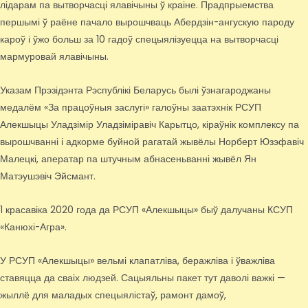
лідарам па вытворчасці ялавічыны ў краіне. Прадпрыемства
першымі ў раёне пачало вырошчваць Абердзін-ангускую пароду
кароў і ўжо больш за 10 гадоў спецыялізуецца на вытворчасці
мармуровай ялавічыны.
Указам Прэзідэнта Рэспублікі Беларусь былі ўзнагароджаны
медалём «За працоўныя заслугі» галоўны заатэхнік РСУП
Алекшыцы Уладзімір Уладзіміравіч Карытцо, кіраўнік комплексу па
вырошчванні і адкорме буйной рагатай жывёлы Норберт Юзэфавіч
Малецкі, аператар па штучным абнасеньванні жывёл Ян
Матэушэвіч Эйсмант.
1 красавіка 2020 года да РСУП «Алекшыцы» быў далучаны КСУП
«Канюхі-Агра».
У РСУП «Алекшыцы» вельмі клапатліва, беражліва і ўважліва
ставяцца да сваіх людзей. Сацыяльны пакет тут даволі важкі —
жыллё для маладых спецыялістаў, рамонт дамоў,