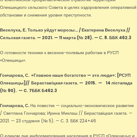
Олекшицкого сельского Совета в целях оздоровления оперативной
обстановки и снижения уровня преступности.
Веселуха, Е.
Только уйдут морозы… / Екатерина Веселуха //
Сельская газета. — 2021. — 11 марта (№ 28). — С. 8. ББК 462.3
О готовности техники к весенне-полевым работам в РУСП
«Олекшицы».
Гончарова, С.
«Главное наше богатство — это люди»
: [РСУП
Олекшицы]
// Бераставіцкая газета. — 2015.
—
14 лістапада
(№ 90).
—
C. 7ББК Б462.3
Гончарова, С.
На повестке — социально-экономическое развитие
/ Светлана Гончарова; Ирина Миклаш // Бераставіцкая газета. —
2021. — 23 студзеня (№ 5). — С. 3. ББК 224+46
О едином дне информирования населения в РУСП «Олекшицы» и