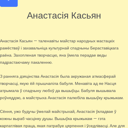
×
Анастасія Касьян
Анастасія Касьян — таленавіты майстар народных мастацкіх
рамёстваў і захавальніца культурнай спадчыны Бераставіцкага
раёна. Захопленая творчасцю, яна ўмела перадае веды
падрастаючаму пакаленню.
З ранняга дзяцінства Анастасія была акружаная атмасферай
творчасці, якую ёй прышчапіла бабуля. Менавіта ад яе Насця
атрымала ў спадчыну любоў да вышыўцы. Бабуля вышывала
роўняддзю, а майстрыха Анастасія палюбіла вышыўку крыжыкам.
Сёння, ужо будучы ўмелай майстрыхай, Анастасія ўкладвае ў
кожны выраб часцінку душы. Вышыўка крыжыкам — гэта
карпатлівая праца, якая патрабуе цярпення і ўседлівасці. Але для