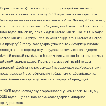
Першая калектыўная гаспадарка на тэрыторыі Алекшыцкага
сельсавета з’явілася ў пачатку 1949 года, калі на яе тэрыторыі
было арганізавана сем невялікіх калгасаў: імя Леніна, «17 верасня»,
«Змагар», імя Варашылава, «Радзіма», імя Пушкіна, «8 сакавіка». У
1959 годзе яны аб’ядналіся ў адзін калгас імя Леніна. У 1976 годзе
калгас імя Леніна ўзбуйніўся за кошт зліцця яго з калгасам «Іскра».
На працягу 18 гадоў гаспадарку ўзначальваў Уладзімір Ігнатавіч
Лябецкі. У гэты перыяд быў пабудаваны комплекс па адкорме
буйной рагатай жывёлы на 5 тысяч галоў, шэраг іншых вытворчых
аб’ектаў і жылых дамоў. Прыкметна выраслі і вынікі працы
аграрыяў. Двойчы калгас выходзіў пераможцам ва Ўсесаюзным і
неаднаразова ў рэспубліканскім і абласным спаборніцтвах за
павелічэнне вытворчасці сельскагаспадарчай прадукцыі.
У 2005 годзе гаспадарку рэарганізавалі ў СВК «Алекшыцы», а ў
2016 годзе — у раённае сельскагаспадарчае ўнітарнае
прадпрыемства.