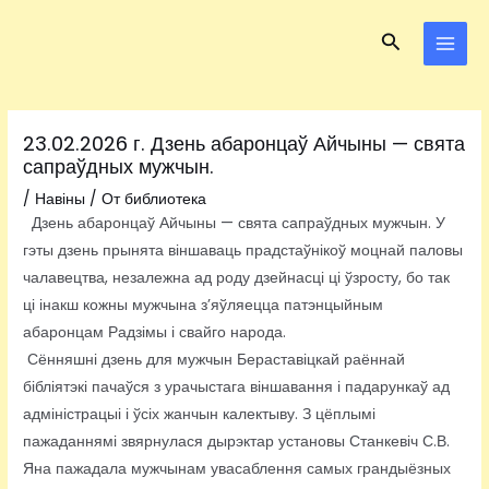
Перейти
Навигация
MAI
Поиск
к
по
MEN
содержимому
записям
23.02.2026 г. Дзень абаронцаў Айчыны — свята
сапраўдных мужчын.
/
Навіны
/ От
библиотека
Дзень абаронцаў Айчыны — свята сапраўдных мужчын. У
гэты дзень прынята віншаваць прадстаўнікоў моцнай паловы
чалавецтва, незалежна ад роду дзейнасці ці ўзросту, бо так
ці інакш кожны мужчына з’яўляецца патэнцыйным
абаронцам Радзімы і свайго народа.
Сённяшні дзень для мужчын Бераставіцкай раённай
бібліятэкі пачаўся з урачыстага віншавання і падарункаў ад
адміністрацыі і ўсіх жанчын калектыву. З цёплымі
пажаданнямі звярнулася дырэктар установы Станкевіч С.В.
Яна пажадала мужчынам увасаблення самых грандыёзных