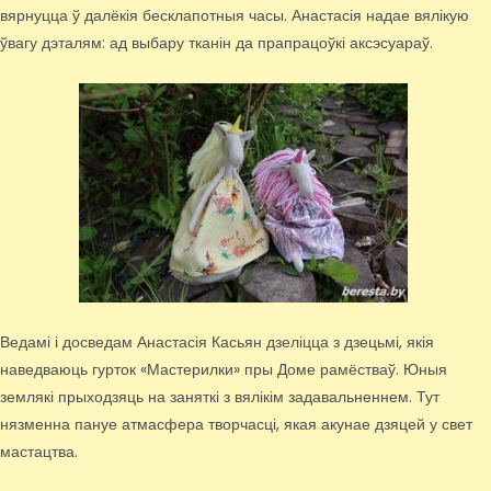
вярнуцца ў далёкія бесклапотныя часы. Анастасія надае вялікую
ўвагу дэталям: ад выбару тканін да прапрацоўкі аксэсуараў.
Ведамі і досведам Анастасія Касьян дзеліцца з дзецьмі, якія
наведваюць гурток «Мастерилки» пры Доме рамёстваў. Юныя
землякі прыходзяць на заняткі з вялікім задавальненнем. Тут
нязменна пануе атмасфера творчасці, якая акунае дзяцей у свет
мастацтва.