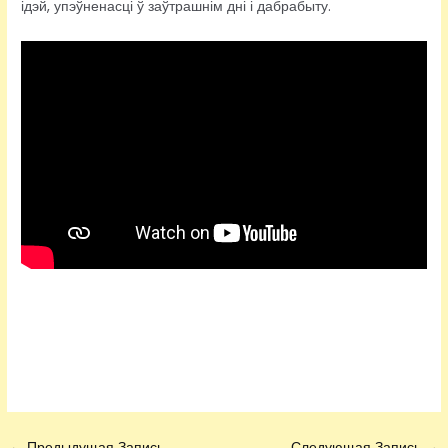
ідэй, упэўненасці ў заўтрашнім дні і дабрабыту.
←
Предыдущая Запись
Следующая Запись
→