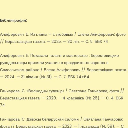
Бібліяграфія:
Алиферович, Е. Из глины — с любовью / Елена Алиферович; фото
// Бераставіцкая газета. — 2025. — 30 ліп. — С. 5. ББК 74
Алиферович, Е. Показали талант и мастерство : берестовицкие
рукодельницы приняли участие в празднике гончарства в
Свислочском районе / Елена Алиферович // Бераставіцкая газета.
— 2024. — 31 ліпеня (№ 31). — С. 7. ББК 74+64
Ганчарова, С. «Велікодны сувенір» / Святлана Ганчарова; фота //
Бераставіцкая газета. — 2020. — 4 красавіка (№ 26). — С. 4. ББК
74
Ганчарова, С. Дзівосы беларускай саломкі / Святлана Ганчарова;
фота // Бераставіцкая газета. — 2023. — 1 лістапада (№ 59). — С.