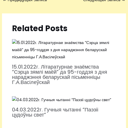
Related Posts
15.01.2022г. Літаратурнае знаёмства
“Сэрца зямлі маёй” да 95-годдзя з дня
нараджэння беларускай пісьменніцы
Г.А.Васілеўскай
04.03.2022г. Гучныя чытанні “Паэзіі
цудоўны свет”