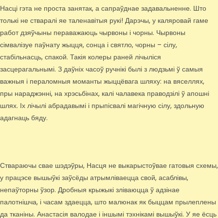
Насці гэта не проста занятак, а сапраўднае задавальненне. Што
толькі не стваралі яе таленавітыя рукі! Дарэчы, у каляровай гаме
работ дзяўчыны пераважаюць чырвоны і чорны. Чырвоны
сімвалізуе паўнату жыцця, сонца і святло, чорны – сілу,
стабільнасць, спакой. Такія колеры раней лічыліся
засцерагальнымі. З даўніх часоў ручнікі былі з людзьмі ў самыя
важныя і пераломныя моманты жыццёвага шляху: на вяселлях,
пры нараджэнні, на хрэсьбінах, калі чалавека праводзілі ў апошні
шлях. Іх лічылі абрадавымі і прыпісвалі магічную сілу, здольную
адагнаць бяду.
Ствараючы свае шэдэўры, Насця не выкарыстоўвае гатовыя схемы,
у працэсе вышыўкі заўсёды атрымліваецца свой, асаблівы,
непаўторны ўзор. Дробныя крыжыкі зліваюцца ў адзінае
палотнішча, і часам здаецца, што малюнак як быццам прылеплены
да тканіны. Анастасія валодае і іншымі тэхнікамі вышыўкі. У яе ёсць