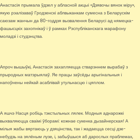
Анастасія прымала ўдзел у абласной акцыі «Дзявочы вянок міру»,
якую рэалізаваў Гродзенскі аблвыканкам сумесна з Беларускім
саюзам жанчын да 80-годдзя вызвалення Беларусі ад нямецка-
фашысцкіх захопнікаў і ў рамках Рэспубліканскага марафону
моладзі і студэнцтва.
Апроч вышыўкі, Анастасія захапляецца стварэннем вырабаў з
прыродных матэрыялаў. Яе працы заўсёды арыгінальныя і
напоўнены нейкай асаблівай утульнасцю і цяплом.
А яшчэ Насця робіць тэкстыльных лялек. Модныя аднарожкі
выхваляюцца сваімі ўборамі: кожнае сукенка дызайнерская! А
мілыя жабы вяртаюць у дзяцінства, так і жадаецца сесці дзе-
небудзь на зялёным лузе, і, забыўшыся аб дарослых праблемах,