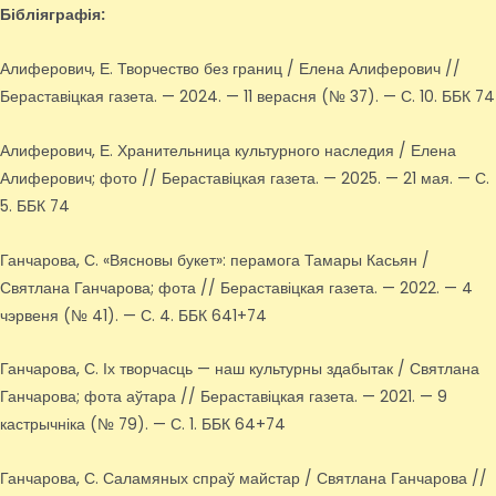
Бібліяграфія:
Алиферович, Е. Творчество без границ / Елена Алиферович //
Бераставіцкая газета. — 2024. — 11 верасня (№ 37). — С. 10. ББК 74
Алиферович, Е. Хранительница культурного наследия / Елена
Алиферович; фото // Бераставіцкая газета. — 2025. — 21 мая. — С.
5. ББК 74
Ганчарова, С. «Вясновы букет»: перамога Тамары Касьян /
Святлана Ганчарова; фота // Бераставіцкая газета. — 2022. — 4
чэрвеня (№ 41). — С. 4. ББК 641+74
Ганчарова, С. Іх творчасць — наш культурны здабытак / Святлана
Ганчарова; фота аўтара // Бераставіцкая газета. — 2021. — 9
кастрычніка (№ 79). — С. 1. ББК 64+74
Ганчарова, С. Саламяных спраў майстар / Святлана Ганчарова //