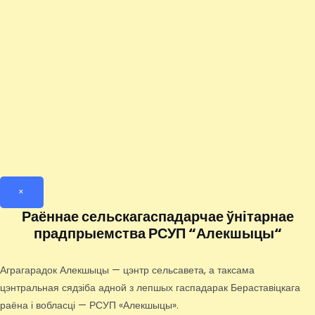
×
Раённае сельскагаспадарчае ўнітарнае
прадпрыемства РСУП “Алекшыцы“
Аграгарадок Алекшыцы — цэнтр сельсавета, а таксама
цэнтральная сядзіба адной з лепшых гаспадарак Бераставіцкага
раёна і вобласці — РСУП «Алекшыцы».