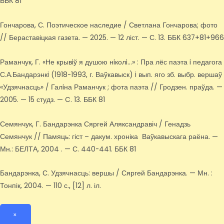
ББК 81
Гончарова, С. Поэтическое наследие / Светлана Гончарова; фото
// Бераставіцкая газета. — 2025. — 12 ліст. — С. 13. ББК 637+81+966
Раманчук, Г. «Не крывiў я душою нiколi…» : Пра лёс паэта i педагога
С.А.Бандарэнкi (1918-1993, г. Ваўкавыск) i вып. яго зб. выбр. вершаў
«Удзячнасць» / Галiна Раманчук ; фота паэта // Гродзен. праўда. —
2005. — 15 студз. — C. 13. ББК 81
Семянчук, Г. Бандарэнка Сяргей Аляксандравіч / Генадзь
Семянчук // Памяць: гіст – дакум. хроніка Ваўкавыскага раёна. —
Мн.: БЕЛТА, 2004 . — С. 440-441. ББК 81
Бандарэнка, С. Удзячнасць: вершы / Сяргей Бандарэнка. — Мн. :
Тонпік, 2004. — 110 с., [12] л. іл.
×