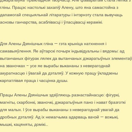
дэкаратыўна-прыкладной творчасці. Але фаварытам стала лепка з
гліны. Працэс настолькі захапіў Алену, што яна самастойна з
дапамогай спецыяльнай літаратуры і інтэрнэту стала вывучаць
асновы ганчарства, асаблівасці і ўласцівасці керамікі.
Для Алены Дзянішчык гліна — гэта крыніца натхнення і
самавыяўлення. Яе аўтарскі почырк індывідуальны і вядомы: ад
вытанчаных фігурак лялек да вытанчаных дэкаратыўных элементаў
на званочках – усе яе вырабы выкананы з неверагоднай
акуратнасцю і ўвагай да дэталяў. У кожную працу ўкладзены
карпатлівая праца і часцінка душы.
Працы Алены Дзянішчык здзіўляюць разнастайнасцю: фігуркі,
магніты, скарбонкі, званочкі, дэкаратыўныя пано і нават бразготкі
для малых. І ўсе вырабы выкананы з неверагоднай увагай да
дробных дэталяў. Ад іх немагчыма адарваць вачэй — вожыкі,
мышкі, кацяняты, домікі…