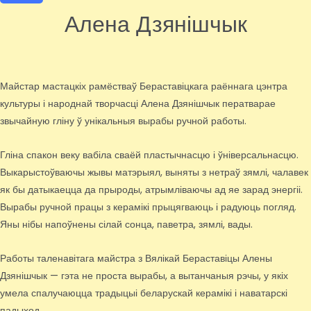
Алена Дзянішчык
Майстар мастацкіх рамёстваў Бераставіцкага раённага цэнтра
культуры і народнай творчасці Алена Дзянішчык ператварае
звычайную гліну ў унікальныя вырабы ручной работы.
Гліна спакон веку вабіла сваёй пластычнасцю і ўніверсальнасцю.
Выкарыстоўваючы жывы матэрыял, выняты з нетраў зямлі, чалавек
як бы датыкаецца да прыроды, атрымліваючы ад яе зарад энергіі.
Вырабы ручной працы з керамікі прыцягваюць і радуюць погляд.
Яны нібы напоўнены сілай сонца, паветра, зямлі, вады.
Работы таленавітага майстра з Вялікай Бераставіцы Алены
Дзянішчык — гэта не проста вырабы, а вытанчаныя рэчы, у якіх
умела спалучаюцца традыцыі беларускай керамікі і наватарскі
падыход.