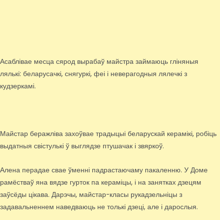
Асаблівае месца сярод вырабаў майстра займаюць гліняныя
лялькі: беларусачкі, снягуркі, феі і неверагодныя лялечкі з
кудзеркамі.
Майстар беражліва захоўвае традыцыі беларускай керамікі, робіць
выдатныя свістулькі ў выглядзе птушачак і звяркоў.
Алена перадае свае ўменні падрастаючаму пакаленню. У Доме
рамёстваў яна вядзе гурток па кераміцы, і на занятках дзецям
заўсёды цікава. Дарэчы, майстар-класы рукадзельніцы з
задавальненнем наведваюць не толькі дзеці, але і дарослыя.