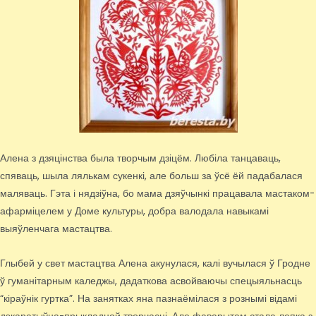
Алена з дзяцінства была творчым дзіцём. Любіла танцаваць,
спяваць, шыла лялькам сукенкі, але больш за ўсё ёй падабалася
маляваць. Гэта і нядзіўна, бо мама дзяўчынкі працавала мастаком-
афарміцелем у Доме культуры, добра валодала навыкамі
выяўленчага мастацтва.
Глыбей у свет мастацтва Алена акунулася, калі вучылася ў Гродне
ў гуманітарным каледжы, дадаткова асвойваючы спецыяльнасць
“кіраўнік гуртка”. На занятках яна пазнаёмілася з рознымі відамі