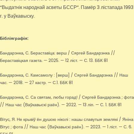
“Выдатнік народнай асветы БССР”. Памёр 3 лістапада 1993
г. у Ваўкавыску.
Бібліяграфія:
Бандарэнка, С. Бераставіца: верш / Сяргей Бандарэнка //
Бераставіцкая газета. — 2025. — 12 ліст. — С. 13. ББК 81
Бандарэнка, С. Камсамолу : [верш] / Сяргей Бандарэнка // Наш
час. — 2018. — 27 кастр. — С.1. ББК 81
Бандарэнка, С. Са святам, любы горад! / Сяргей Бандарэнка ; фота
// Наш час (Ваўкавыскі раён). — 2022. — 13 ліп. — С. 1. ББК 81
Вітус, Я. Не крывіў ён душою ніколі : нашы славутыя землякі / Яніна
Вітус ; фота // Наш час (Ваўкавыскі раён). — 2023. — 1 ліст. — С. 6.