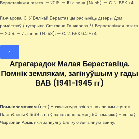
Бераставіцкая газета. — 2016. — 19 ліпеня (№ 55). — С. 2. ББК 74
Ганчарова, С. У Вялікай Бераставіцы расчыніць дзверы Дом
рамёстваў / гутарыла Святлана Ганчарова // Бераставіцкая газета.
— 2018. — 7 ліпеня (№ 53). — С. 2. ББК 641+74
×
Аграгарадок Малая Бераставіца.
Помнік землякам, загінуўшым у гады
ВАВ (1941-1945 гг)
Помнік землякам
(гіст.) – скульптура воіна з нахіленым сцягам.
Пастаўлены ў 1969 г. на ўшанаванне памяці 90 землякоў – воінаў
Чырвонай Арміі, якія загінулі ў Вялікую Айчынную вайну.