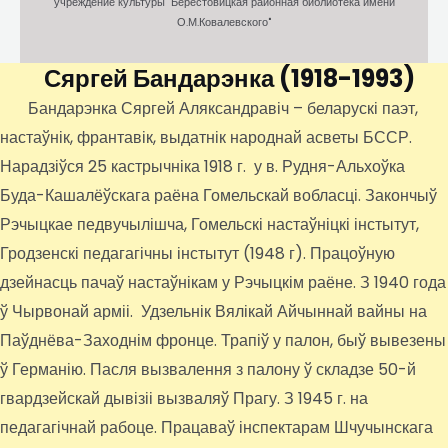
учреждение культуры "Берестовицкая районная библиотека имени
О.М.Ковалевского"
Сяргей Бандарэнка
(1918-1993)
Бандарэнка Сяргей Аляксандравіч – беларускі паэт,
настаўнік, франтавік, выдатнік народнай асветы БССР.
Нарадзіўся 25 кастрычніка 1918 г. у в. Рудня-Альхоўка
Буда-Кашалёўскага раёна Гомельскай вобласці. Закончыў
Рэчыцкае педвучылішча, Гомельскі настаўніцкі інстытут,
Гродзенскі педагагічны інстытут (1948 г). Працоўную
дзейнасць пачаў настаўнікам у Рэчыцкім раёне. З 1940 года
ў Чырвонай арміі. Удзельнік Вялікай Айчыннай вайны на
Паўднёва-Заходнім фронце. Трапіў у палон, быў вывезены
ў Германію. Пасля вызвалення з палону ў складзе 50-й
гвардзейскай дывізіі вызваляў Прагу. З 1945 г. на
педагагічнай рабоце. Працаваў інспектарам Шчучынскага