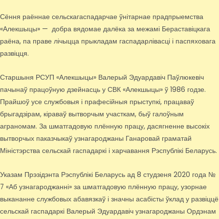
Сёння раённае сельскагаспадарчае ўнітарнае прадпрыемства
«Алекшыцы» — добра вядомае далёка за межамі Бераставіцкага
раёна, па праве лічыцца прыкладам гаспадарлівасці і паспяховага
развіцця.
Старшыня РСУП «Алекшыцы» Валерый Эдуардавіч Паўлюкевіч
пачынаў працоўную дзейнасць у СВК «Алекшыцы» ў 1986 годзе.
Прайшоў усе службовыя і прафесійныя прыступкі, працаваў
брыгадзірам, кіраваў вытворчым участкам, быў галоўным
аграномам. За шматгадовую плённую працу, дасягненне высокіх
вытворчых паказчыкаў узнагароджаны Ганаровай граматай
Міністэрства сельскай гаспадаркі і харчавання Рэспублікі Беларусь.
Указам Прэзідэнта Рэспублікі Беларусь ад 8 студзеня 2020 года №
7 «Аб узнагароджанні» за шматгадовую плённую працу, узорнае
выкананне службовых абавязкаў і значны асабісты ўклад у развіццё
сельскай гаспадаркі Валерый Эдуардавіч узнагароджаны Ордэнам