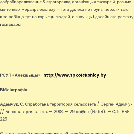
добраўпарадкаванне ў аграгарадку, арганізацыя экскурсій, розных
святочных мерапрыемстваў — гэта далёка не поўны пералік таго,
што робіцца тут на карысць людзей, а значыць і далейшага росквіту
гаспадаркі.
РСУП «Алекшыцы»
http://www.spkolekshicy.by
Бібліяграфія:
Адамчук, С.
Отработана территория сельсовета / Сергей Адамчук
// Бераставіцкая газета. — 2018. — 29 жніўня (№ 68). — С. 5. ББК
225
О комплексной профилактической отработке территории