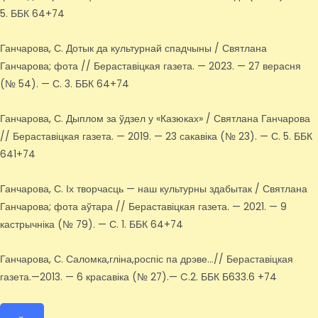
5. ББК 64+74
Ганчарова, С. Дотык да культурнай спадчыны / Святлана
Ганчарова; фота // Бераставіцкая газета. — 2023. — 27 верасня
(№ 54). — С. 3. ББК 64+74
Ганчарова, С. Дыплом за ўдзел у «Казюках» / Святлана Ганчарова
// Бераставіцкая газета. — 2019. — 23 сакавіка (№ 23). — С. 5. ББК
641+74
Ганчарова, С. Іх творчасць — наш культурны здабытак / Святлана
Ганчарова; фота аўтара // Бераставіцкая газета. — 2021. — 9
кастрычніка (№ 79). — С. 1. ББК 64+74
Ганчарова, С. Саломка,гліна,роспіс па дрэве…// Бераставіцкая
газета.—2013. — 6 красавіка (№ 27).— C.2. ББК Б633.6 +74