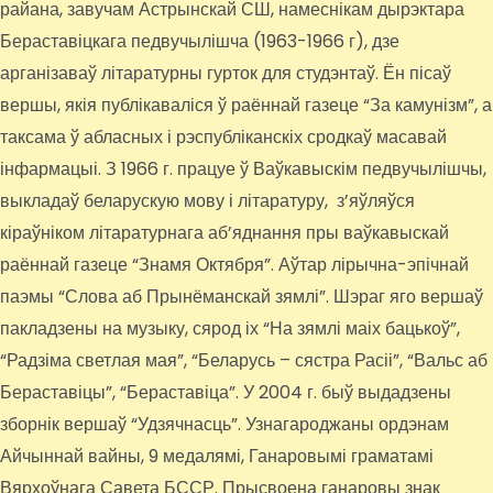
райана, завучам Астрынскай СШ, намеснікам дырэктара
Бераставіцкага педвучылішча (1963-1966 г), дзе
арганізаваў літаратурны гурток для студэнтаў. Ён пісаў
вершы, якія публікаваліся ў раённай газеце “За камунізм”, а
таксама ў абласных і рэспубліканскіх сродкаў масавай
інфармацыі. З 1966 г. працуе ў Ваўкавыскім педвучылішчы,
выкладаў беларускую мову і літаратуру, з’яўляўся
кіраўніком літаратурнага аб’яднання пры ваўкавыскай
раённай газеце “Знамя Октября”. Аўтар лірычна-эпічнай
паэмы “Слова аб Прынёманскай зямлі”. Шэраг яго вершаў
пакладзены на музыку, сярод іх “На зямлі маіх бацькоў”,
“Радзіма светлая мая”, “Беларусь – сястра Расіі”, “Вальс аб
Бераставіцы”, “Бераставіца”. У 2004 г. быў выдадзены
зборнік вершаў “Удзячнасць”. Узнагароджаны ордэнам
Айчыннай вайны, 9 медалямі, Ганаровымі граматамі
Вярхоўнага Савета БССР. Прысвоена ганаровы знак