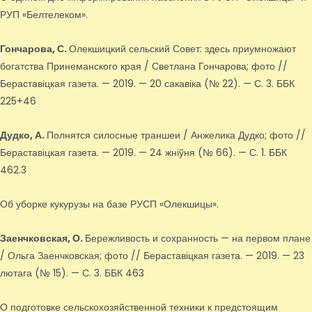
РУП «Белтелеком».
Гончарова, С.
Олекшицкий сельский Совет: здесь приумножают
богатства Принеманского края / Светлана Гончарова; фото //
Бераставіцкая газета. — 2019. — 20 сакавіка (№ 22). — С. 3. ББК
225+46
Дудко, А.
Полнятся силосные траншеи / Анжелика Дудко; фото //
Бераставіцкая газета. — 2019. — 24 жніўня (№ 66). — С. 1. ББК
462.3
Об уборке кукурузы на базе РУСП «Олекшицы».
Заенчковская, О.
Бережливость и сохранность — на первом плане
/ Ольга Заенчковская; фото // Бераставіцкая газета. — 2019. — 23
лютага (№ 15). — С. 3. ББК 463
О подготовке сельскохозяйственной техники к предстоящим