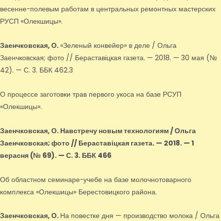
весенне-полевым работам в центральных ремонтных мастерских
РУСП «Олекшицы».
Заенчковская, О.
«Зеленый конвейер» в деле / Ольга
Заенчковская; фото // Бераставіцкая газета. — 2018. — 30 мая (№
42). — С. 3. ББК 462.3
О процессе заготовки трав первого укоса на базе РСУП
«Олекшицы».
Заенчковская, О.
Навстречу новым технологиям / Ольга
Заенчковская; фото // Бераставіцкая газета. — 2018. — 1
верасня (№ 69). — С. 3. ББК 466
Об областном семинаре-учебе на базе молочнотоварного
комплекса «Олекшицы» Берестовицкого района.
Заенчковская, О.
На повестке дня — производство молока / Ольга