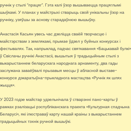
ручнік у стылі “працяг”. Гэта калі ўзор вышываецца працяглымі
шыўкамі. У планах у майстрыхі стварыць свой унікальны ўзор на
ручніку, узяўшы за аснову старадаўнюю вышыўку.
Анастасія Касьян увесь час дзеліцца сваёй творчасцю і
майстэрствам з землякамі, прымае ўдзел у буйных конкурсах і
фестывалях. Так, напрыклад, падчас святкавання «Бацькавай булкі»
ў Свіслачы ручнікі Анастасіі, вышытыя ў традыцыйным стылі з
выкарыстаннем беларускага народнага арнаменту, два гады
заслужана заваёўвалі прызавыя месцы ў абласной выставе-
конкурсе дэкаратыўна-прыкладнога мастацтва «Ручнік як шлях
жыцця».
У 2023 годзе майстар удзельнічала ў стварэнні пано-карты ў
рамках рэалізацыі рэспубліканскага праекта «Культурная спадчына
Беларусі», які ілюстраваў карту нашай краіны з выкарыстаннем
традыцыйных тэхнік ручной вышыўкі.