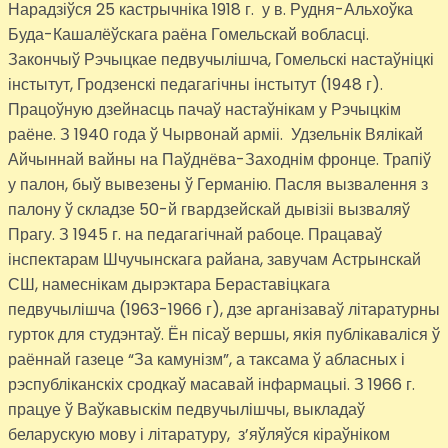
Нарадзіўся 25 кастрычніка 1918 г. у в. Рудня-Альхоўка
Буда-Кашалёўскага раёна Гомельскай вобласці.
Закончыў Рэчыцкае педвучылішча, Гомельскі настаўніцкі
інстытут, Гродзенскі педагагічны інстытут (1948 г).
Працоўную дзейнасць пачаў настаўнікам у Рэчыцкім
раёне. З 1940 года ў Чырвонай арміі. Удзельнік Вялікай
Айчыннай вайны на Паўднёва-Заходнім фронце. Трапіў
у палон, быў вывезены ў Германію. Пасля вызвалення з
палону ў складзе 50-й гвардзейскай дывізіі вызваляў
Прагу. З 1945 г. на педагагічнай рабоце. Працаваў
інспектарам Шчучынскага райана, завучам Астрынскай
СШ, намеснікам дырэктара Бераставіцкага
педвучылішча (1963-1966 г), дзе арганізаваў літаратурны
гурток для студэнтаў. Ён пісаў вершы, якія публікаваліся ў
раённай газеце “За камунізм”, а таксама ў абласных і
рэспубліканскіх сродкаў масавай інфармацыі. З 1966 г.
працуе ў Ваўкавыскім педвучылішчы, выкладаў
беларускую мову і літаратуру, з’яўляўся кіраўніком