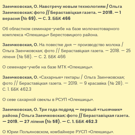
Заенчковская, О.
Навстречу новым технологиям / Ольга
Заенчковская; фото // Бераставіцкая газета. — 2018. — 1
верасня (№ 69). — С. 3. ББК 466
Об областном семинаре-учебе на базе молочнотоварного
комплекса «Олекшицы» Берестовицкого района.
Заенчковская, О.
На повестке дня — производство молока /
Ольга Заенчковская; фото // Бераставіцкая газета. — 2018. — 25
ліпеня (№ 58). — С. 2. ББК 466
О семенаре-учебе на базе МТК «Олекшицы».
Заенчковская, О.
«Сахарные» гектары / Ольга Заенчковская;
фото // Бераставіцкая газета. — 2019. — 9 красавіка (№ 28). —
С. 1. ББК 462.3
О севе сахарной свеклы в РСУП «Олекшицы».
Заенчковская, О.
Три года подряд — первый «тысячник»
района / Ольга Заенчковская; фото // Бераставіцкая газета.
— 2019. — 27 ліпеня (№ 58). — С. 1. ББК 462.3
О Юрии Польяновском, комбайнере РУСП «Олекшицы».