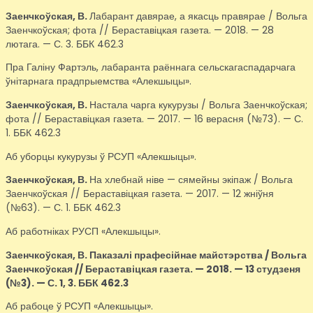
Заенчкоўская, В.
Лабарант давярае, а якасць правярае / Вольга
Заенчкоўская; фота // Бераставіцкая газета. — 2018. — 28
лютага. — С. 3. ББК 462.3
Пра Галіну Фартэль, лабаранта раённага сельскагаспадарчага
ўнітарнага прадпрыемства «Алекшыцы».
Заенчкоўская, В.
Настала чарга кукурузы / Вольга Заенчкоўская;
фота // Бераставіцкая газета. — 2017. — 16 верасня (№73). — С.
1. ББК 462.3
Аб уборцы кукурузы ў РСУП «Алекшыцы».
Заенчкоўская, В.
На хлебнай ніве — сямейны экіпаж / Вольга
Заенчкоўская // Бераставіцкая газета. — 2017. — 12 жніўня
(№63). — С. 1. ББК 462.3
Аб работніках РУСП «Алекшыцы».
Заенчкоўская, В.
Паказалі прафесійнае майстэрства / Вольга
Заенчкоўская // Бераставіцкая газета. — 2018. — 13 студзеня
(№3). — С. 1, 3. ББК 462.3
Аб рабоце ў РСУП «Алекшыцы».