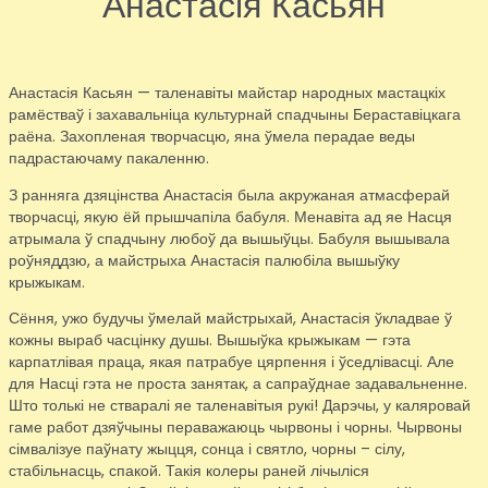
Анастасія Касьян
Анастасія Касьян — таленавіты майстар народных мастацкіх
рамёстваў і захавальніца культурнай спадчыны Бераставіцкага
раёна. Захопленая творчасцю, яна ўмела перадае веды
падрастаючаму пакаленню.
З ранняга дзяцінства Анастасія была акружаная атмасферай
творчасці, якую ёй прышчапіла бабуля. Менавіта ад яе Насця
атрымала ў спадчыну любоў да вышыўцы. Бабуля вышывала
роўняддзю, а майстрыха Анастасія палюбіла вышыўку
крыжыкам.
Сёння, ужо будучы ўмелай майстрыхай, Анастасія ўкладвае ў
кожны выраб часцінку душы. Вышыўка крыжыкам — гэта
карпатлівая праца, якая патрабуе цярпення і ўседлівасці. Але
для Насці гэта не проста занятак, а сапраўднае задавальненне.
Што толькі не стваралі яе таленавітыя рукі! Дарэчы, у каляровай
гаме работ дзяўчыны пераважаюць чырвоны і чорны. Чырвоны
сімвалізуе паўнату жыцця, сонца і святло, чорны – сілу,
стабільнасць, спакой. Такія колеры раней лічыліся