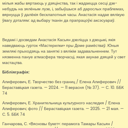
мілыя жабы вяртаюць у дзяцінства, так і жадаецца сесці дзе-
небудзь на зялёным лузе, і, забыўшыся аб дарослых праблемах,
вярнуцца ў далёкія бесклапотныя часы. Анастасія надае вялікую
ўвагу дэталям: ад выбару тканін да прапрацоўкі аксэсуараў.
Ведамі і досведам Анастасія Касьян дзеліцца з дзецьмі, якія
наведваюць гурток «Мастерилки» пры Доме рамёстваў. Юныя
землякі прыходзяць на заняткі з вялікім задавальненнем. Тут
нязменна пануе атмасфера творчасці, якая акунае дзяцей у свет
мастацтва.
Бібліяграфія:
Алиферович, Е. Творчество без границ / Елена Алиферович //
Бераставіцкая газета. — 2024. — 11 верасня (№ 37). — С. 10. ББК
74
Алиферович, Е. Хранительница культурного наследия / Елена
Алиферович; фото // Бераставіцкая газета. — 2025. — 21 мая. —
С. 5. ББК 74
Ганчарова, С. «Вясновы букет»: перамога Тамары Касьян /