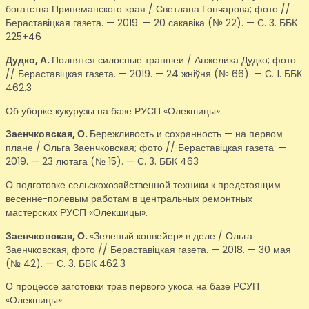
богатства Принеманского края / Светлана Гончарова; фото //
Бераставіцкая газета. — 2019. — 20 сакавіка (№ 22). — С. 3. ББК
225+46
Дудко, А.
Полнятся силосные траншеи / Анжелика Дудко; фото
// Бераставіцкая газета. — 2019. — 24 жніўня (№ 66). — С. 1. ББК
462.3
Об уборке кукурузы на базе РУСП «Олекшицы».
Заенчковская, О.
Бережливость и сохранность — на первом
плане / Ольга Заенчковская; фото // Бераставіцкая газета. —
2019. — 23 лютага (№ 15). — С. 3. ББК 463
О подготовке сельскохозяйственной техники к предстоящим
весенне-полевым работам в центральных ремонтных
мастерских РУСП «Олекшицы».
Заенчковская, О.
«Зеленый конвейер» в деле / Ольга
Заенчковская; фото // Бераставіцкая газета. — 2018. — 30 мая
(№ 42). — С. 3. ББК 462.3
О процессе заготовки трав первого укоса на базе РСУП
«Олекшицы».