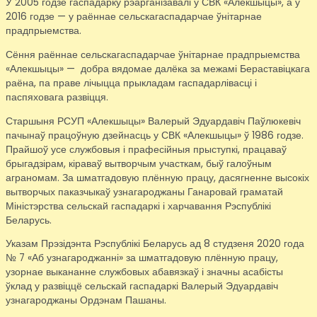
У 2005 годзе гаспадарку рэарганізавалі ў СВК «Алекшыцы», а ў
2016 годзе — у раённае сельскагаспадарчае ўнітарнае
прадпрыемства.
Сёння раённае сельскагаспадарчае ўнітарнае прадпрыемства
«Алекшыцы» — добра вядомае далёка за межамі Бераставіцкага
раёна, па праве лічыцца прыкладам гаспадарлівасці і
паспяховага развіцця.
Старшыня РСУП «Алекшыцы» Валерый Эдуардавіч Паўлюкевіч
пачынаў працоўную дзейнасць у СВК «Алекшыцы» ў 1986 годзе.
Прайшоў усе службовыя і прафесійныя прыступкі, працаваў
брыгадзірам, кіраваў вытворчым участкам, быў галоўным
аграномам. За шматгадовую плённую працу, дасягненне высокіх
вытворчых паказчыкаў узнагароджаны Ганаровай граматай
Міністэрства сельскай гаспадаркі і харчавання Рэспублікі
Беларусь.
Указам Прэзідэнта Рэспублікі Беларусь ад 8 студзеня 2020 года
№ 7 «Аб узнагароджанні» за шматгадовую плённую працу,
узорнае выкананне службовых абавязкаў і значны асабісты
ўклад у развіццё сельскай гаспадаркі Валерый Эдуардавіч
узнагароджаны Ордэнам Пашаны.