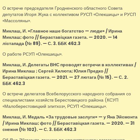
О встрече председателя Гродненского областного Совета
депутатов Игоря Жука с коллективом РУСП «Олекшицы» и РУСП
«Массоляны».
Миклаш, И.
«Главное наше богатство — люди» / Ирина
Миклаш; фото // Бераставіцкая газета. — 2020. — 14
лістапада (№ 89). — С. 3. ББК 462.3
О работе РСУП «Олекшицы».
Миклаш, И.
Делегаты ВНС проводят встречи в коллективах /
Ирина Миклаш ; Сергей Хилюта; Юлия Предко //
Бераставіцкая газета. — 2021. — 27 лютага (№ 15). — С. 2.
ББК 462.3
О встрече делегатов Всебелорусского народного собрания со
специалистами хозяйств Берестовицкого района (КСУП
«Малоберестовицкий элитхоз», РСУП «Олекшицы».
Миклаш, И.
Медаль «За трудовые заслуги» — у Яна Эйсмонта
/ Ирина Миклаш; фото // Бераставіцкая газета. — 2020. — 31
снежня (№ 102). — С. 3. ББК 462.3