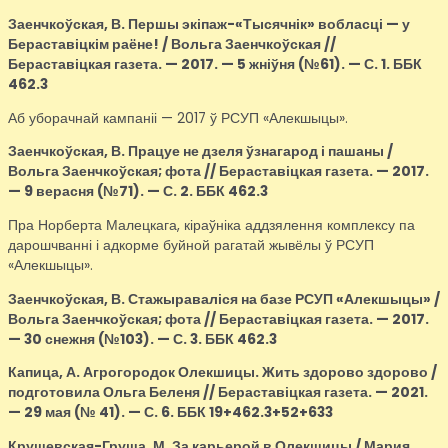
Заенчкоўская, В.
Першы экіпаж-«Тысячнік» вобласці — у
Бераставіцкім раёне! / Вольга Заенчкоўская //
Бераставіцкая газета. — 2017. — 5 жніўня (№61). — С. 1. ББК
462.3
Аб уборачнай кампаніі — 2017 ў РСУП «Алекшыцы».
Заенчкоўская, В.
Працуе не дзеля ўзнагарод і пашаны /
Вольга Заенчкоўская; фота // Бераставіцкая газета. — 2017.
— 9 верасня (№71). — С. 2. ББК 462.3
Пра Норберта Малецкага, кіраўніка аддзялення комплексу па
дарошчванні і адкорме буйной рагатай жывёлы ў РСУП
«Алекшыцы».
Заенчкоўская, В.
Стажыраваліся на базе РСУП «Алекшыцы» /
Вольга Заенчкоўская; фота // Бераставіцкая газета. — 2017.
— 30 снежня (№103). — С. 3. ББК 462.3
Капица, А.
Агрогородок Олекшицы. Жить здорово здорово /
подготовила Ольга Беленя // Бераставіцкая газета. — 2021.
— 29 мая (№ 41). — С. 6. ББК 19+462.3+52+633
Крушевская-Груша, М.
За карьерой в Олекшицы / Мария