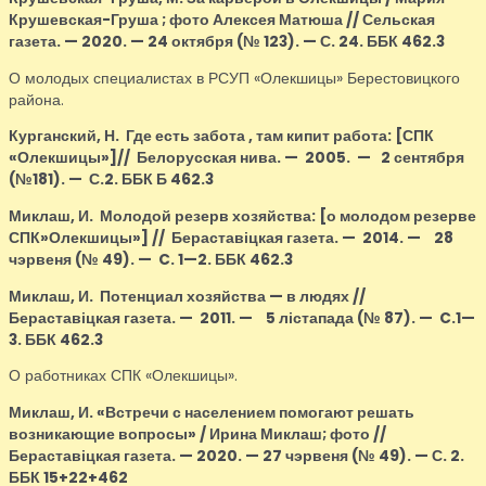
Крушевская-Груша ; фото Алексея Матюша // Сельская
газета. — 2020. — 24 октября (№ 123). — С. 24. ББК 462.3
О молодых специалистах в РСУП «Олекшицы» Берестовицкого
района.
Курганский, Н.
Где есть забота , там кипит работа:
[СПК
«Олекшицы»]
// Белорусская нива. — 2005. — 2 сентября
(№181). — С.2. ББК Б 462.3
Миклаш, И.
Молодой резерв хозяйства
:
[о молодом резерве
СПК»Олекшицы»]
// Бераставіцкая газета.
—
2014.
—
28
чэрвеня
(№
49).
—
C. 1
—
2
.
ББК 462.3
Миклаш, И.
Потенциал хозяйства
—
в людях
//
Бераставіцкая газета.
—
2011.
—
5 лістапада (№
87).
—
C.1
—
3
.
ББК 462.3
О работниках СПК «Олекшицы».
Миклаш, И.
«Встречи с населением помогают решать
возникающие вопросы» / Ирина Миклаш; фото //
Бераставіцкая газета. — 2020. — 27 чэрвеня (№ 49). — С. 2.
ББК 15+22+462