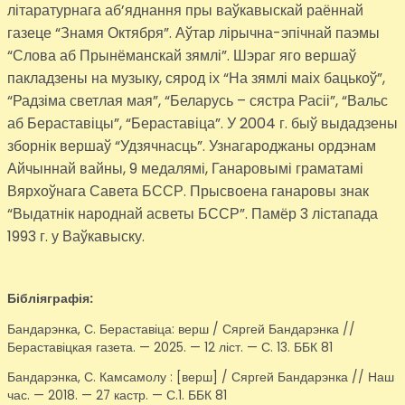
літаратурнага аб’яднання пры ваўкавыскай раённай
газеце “Знамя Октября”. Аўтар лірычна-эпічнай паэмы
“Слова аб Прынёманскай зямлі”. Шэраг яго вершаў
пакладзены на музыку, сярод іх “На зямлі маіх бацькоў”,
“Радзіма светлая мая”, “Беларусь – сястра Расіі”, “Вальс
аб Бераставіцы”, “Бераставіца”. У 2004 г. быў выдадзены
зборнік вершаў “Удзячнасць”. Узнагароджаны ордэнам
Айчыннай вайны, 9 медалямі, Ганаровымі граматамі
Вярхоўнага Савета БССР. Прысвоена ганаровы знак
“Выдатнік народнай асветы БССР”. Памёр 3 лістапада
1993 г. у Ваўкавыску.
Бібліяграфія:
Бандарэнка, С. Бераставіца: верш / Сяргей Бандарэнка //
Бераставіцкая газета. — 2025. — 12 ліст. — С. 13. ББК 81
Бандарэнка, С. Камсамолу : [верш] / Сяргей Бандарэнка // Наш
час. — 2018. — 27 кастр. — С.1. ББК 81