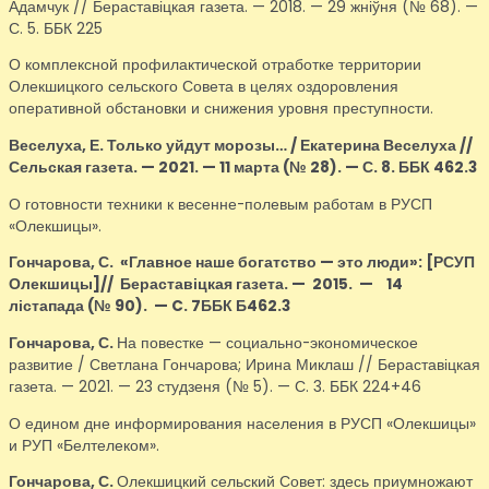
Адамчук // Бераставіцкая газета. — 2018. — 29 жніўня (№ 68). —
С. 5. ББК 225
О комплексной профилактической отработке территории
Олекшицкого сельского Совета в целях оздоровления
оперативной обстановки и снижения уровня преступности.
Веселуха, Е.
Только уйдут морозы… / Екатерина Веселуха //
Сельская газета. — 2021. — 11 марта (№ 28). — С. 8. ББК 462.3
О готовности техники к весенне-полевым работам в РУСП
«Олекшицы».
Гончарова, С.
«Главное наше богатство — это люди»
: [РСУП
Олекшицы]
// Бераставіцкая газета. — 2015.
—
14
лістапада (№ 90).
—
C. 7ББК Б462.3
Гончарова, С.
На повестке — социально-экономическое
развитие / Светлана Гончарова; Ирина Миклаш // Бераставіцкая
газета. — 2021. — 23 студзеня (№ 5). — С. 3. ББК 224+46
О едином дне информирования населения в РУСП «Олекшицы»
и РУП «Белтелеком».
Гончарова, С.
Олекшицкий сельский Совет: здесь приумножают