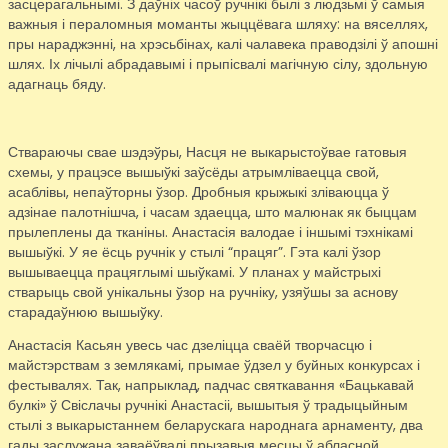
засцерагальнымі. З даўніх часоў ручнікі былі з людзьмі ў самыя
важныя і пераломныя моманты жыццёвага шляху: на вяселлях,
пры нараджэнні, на хрэсьбінах, калі чалавека праводзілі ў апошні
шлях. Іх лічылі абрадавымі і прыпісвалі магічную сілу, здольную
адагнаць бяду.
Ствараючы свае шэдэўры, Насця не выкарыстоўвае гатовыя
схемы, у працэсе вышыўкі заўсёды атрымліваецца свой,
асаблівы, непаўторны ўзор. Дробныя крыжыкі зліваюцца ў
адзінае палотнішча, і часам здаецца, што малюнак як быццам
прылеплены да тканіны. Анастасія валодае і іншымі тэхнікамі
вышыўкі. У яе ёсць ручнік у стылі “працяг”. Гэта калі ўзор
вышываецца працяглымі шыўкамі. У планах у майстрыхі
стварыць свой унікальны ўзор на ручніку, узяўшы за аснову
старадаўнюю вышыўку.
Анастасія Касьян увесь час дзеліцца сваёй творчасцю і
майстэрствам з землякамі, прымае ўдзел у буйных конкурсах і
фестывалях. Так, напрыклад, падчас святкавання «Бацькавай
булкі» ў Свіслачы ручнікі Анастасіі, вышытыя ў традыцыйным
стылі з выкарыстаннем беларускага народнага арнаменту, два
гады заслужана заваёўвалі прызавыя месцы ў абласной