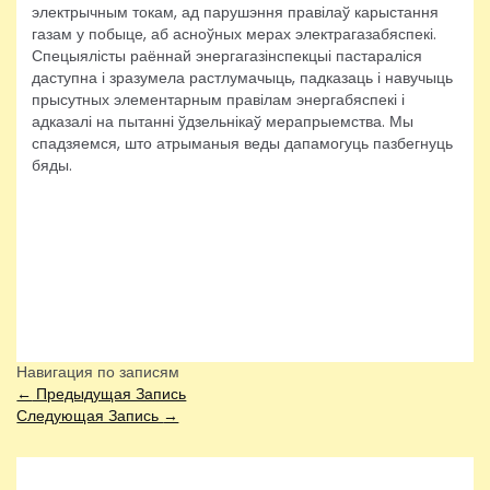
электрычным токам, ад парушэння правілаў карыстання
газам у побыце, аб асноўных мерах электрагазабяспекі.
Спецыялісты раённай энергагазінспекцыі пастараліся
даступна і зразумела растлумачыць, падказаць і навучыць
прысутных элементарным правілам энергабяспекі і
адказалі на пытанні ўдзельнікаў мерапрыемства. Мы
спадзяемся, што атрыманыя веды дапамогуць пазбегнуць
бяды.
Навигация по записям
←
Предыдущая Запись
Следующая Запись
→