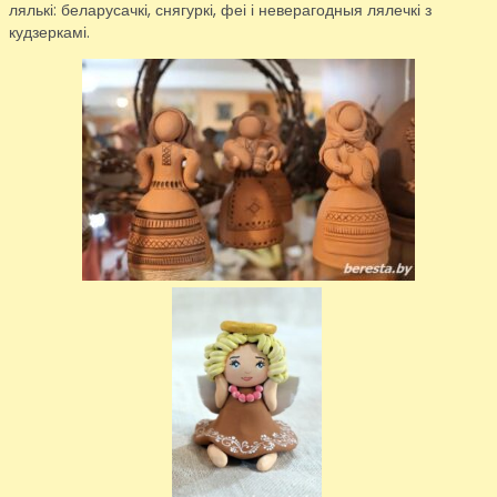
лялькі: беларусачкі, снягуркі, феі і неверагодныя лялечкі з
кудзеркамі.