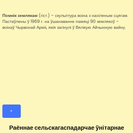
Помнік землякам
(гіст.) – скульптура воіна з нахіленым сцягам.
Пастаўлены ў 1969 г. на ўшанаванне памяці 90 землякоў –
воінаў Чырвонай Арміі, якія загінулі ў Вялікую Айчынную вайну.
×
Раённае сельскагаспадарчае ўнітарнае