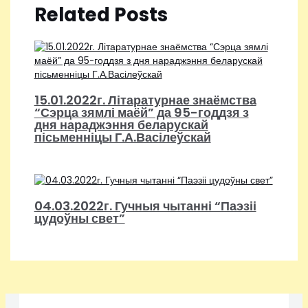
Related Posts
15.01.2022г. Літаратурнае знаёмства
“Сэрца зямлі маёй” да 95-годдзя з
дня нараджэння беларускай
пісьменніцы Г.А.Васілеўскай
04.03.2022г. Гучныя чытанні “Паэзіі
цудоўны свет”