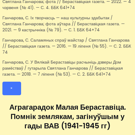
Святлана Ганчарова; фота // Бераставіцкая газета. — 2022. — 4
чэрвеня (№ 41). — С. 4. ББК 641+74
Ганчарова, С. Іх творчасць — наш культурны здабытак /
Святлана Ганчарова; фота аўтара // Бераставіцкая газета. —
2021. — 9 кастрычніка (№ 79). — С. 1. ББК 64+74
Ганчарова, С. Саламяных спраў майстар / Святлана Ганчарова
// Бераставіцкая газета. — 2016. — 19 ліпеня (№ 55). — С. 2. ББК
74
Ганчарова, С. У Вялікай Бераставіцы расчыніць дзверы Дом
рамёстваў / гутарыла Святлана Ганчарова // Бераставіцкая
газета. — 2018. — 7 ліпеня (№ 53). — С. 2. ББК 641+74
×
Аграгарадок Малая Бераставіца.
Помнік землякам, загінуўшым у
гады ВАВ (1941-1945 гг)