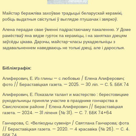
Майстар беражліва захоўвае традыцыі беларускай керамікі,
робіць выдатныя свістулькі ў выглядзе птушачак і звяркоў.
Алена перадае свае ўменні падрастаючаму пакаленню. У Доме
рамёстваў яна вядзе гурток па кераміцы, і на занятках дзецям
заўсёды цікава. Дарэчы, майстар-класы рукадзельніцы з
задавальненнем наведваюць не толькі дзеці, але і дарослыя.
Бібліяграфія:
Алиферович, Е. Из глины — с любовью / Елена Алиферович;
фото // Бераставіцкая газета. — 2025. — 30 ліп. — С. 5. ББК 74
Алиферович, Е. Показали талант и мастерство : берестовицкие
рукодельницы приняли участие в празднике гончарства в
Свислочском районе / Елена Алиферович // Бераставіцкая
газета. — 2024. — 31 ліпеня (№ 31). — С. 7. ББК 74+64
Ганчарова, С. «Велікодны сувенір» / Святлана Ганчарова; фота
// Бераставіцкая газета. — 2020. — 4 красавіка (№ 26). — С. 4.
ББК 74