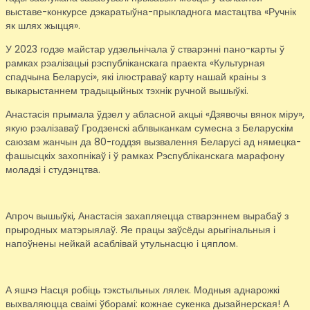
выставе-конкурсе дэкаратыўна-прыкладнога мастацтва «Ручнік
як шлях жыцця».
У 2023 годзе майстар удзельнічала ў стварэнні пано-карты ў
рамках рэалізацыі рэспубліканскага праекта «Культурная
спадчына Беларусі», які ілюстраваў карту нашай краіны з
выкарыстаннем традыцыйных тэхнік ручной вышыўкі.
Анастасія прымала ўдзел у абласной акцыі «Дзявочы вянок міру»,
якую рэалізаваў Гродзенскі аблвыканкам сумесна з Беларускім
саюзам жанчын да 80-годдзя вызвалення Беларусі ад нямецка-
фашысцкіх захопнікаў і ў рамках Рэспубліканскага марафону
моладзі і студэнцтва.
Апроч вышыўкі, Анастасія захапляецца стварэннем вырабаў з
прыродных матэрыялаў. Яе працы заўсёды арыгінальныя і
напоўнены нейкай асаблівай утульнасцю і цяплом.
А яшчэ Насця робіць тэкстыльных лялек. Модныя аднарожкі
выхваляюцца сваімі ўборамі: кожнае сукенка дызайнерская! А