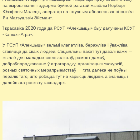
па вырошчванні і адкорме буйной рагатай жывёлы Норберт
Юзэфавіч Малецкі, аператар па штучным абнасеньванні жывёл
Ян Матэушэвіч Эйсмант.
1 красавіка 2020 года да РСУП «Алекшыцы» быў далучаны КСУП
«Канюхі-Агра».
У РСУП «Алекшыцы» вельмі клапатліва, беражліва і ўважліва
ставяцца да сваіх людзей. Сацыяльны пакет тут даволі важкі —
жыллё для маладых спецыялістаў, рамонт дамоў,
добраўпарадкаванне ў аграгарадку, арганізацыя экскурсій,
розных святочных мерапрыемстваў — гэта далёка не поўны
пералік таго, што робіцца тут на карысць людзей, а значыць і
далейшага росквіту гаспадаркі.