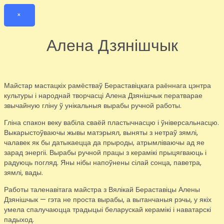
×
Алена Дзянішчык
Майстар мастацкіх рамёстваў Бераставіцкага раённага цэнтра
культуры і народнай творчасці Алена Дзянішчык ператварае
звычайную гліну ў унікальныя вырабы ручной работы.
Гліна спакон веку вабіла сваёй пластычнасцю і ўніверсальнасцю.
Выкарыстоўваючы жывы матэрыял, выняты з нетраў зямлі,
чалавек як бы датыкаецца да прыроды, атрымліваючы ад яе
зарад энергіі. Вырабы ручной працы з керамікі прыцягваюць і
радуюць погляд. Яны нібы напоўнены сілай сонца, паветра,
зямлі, вады.
Работы таленавітага майстра з Вялікай Бераставіцы Алены
Дзянішчык — гэта не проста вырабы, а вытанчаныя рэчы, у якіх
умела спалучаюцца традыцыі беларускай керамікі і наватарскі
падыход.