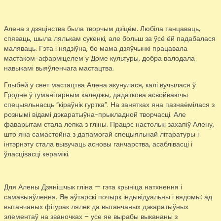
Алена з дзяцінства была творчым дзіцём. Любіла танцаваць,
спяваць, шыла лялькам сукенкі, але больш за ўсё ёй падабалася
маляваць. Гэта і нядзіўна, бо мама дзяўчынкі працавала
мастаком-афарміцелем у Доме культуры, добра валодала
навыкамі выяўленчага мастацтва.
Глыбей у свет мастацтва Алена акунулася, калі вучылася ў
Гродне ў гуманітарным каледжы, дадаткова асвойваючы
спецыяльнасць “кіраўнік гуртка”. На занятках яна пазнаёмілася з
рознымі відамі дэкаратыўна-прыкладной творчасці. Але
фаварытам стала лепка з гліны. Працэс настолькі захапіў Алену,
што яна самастойна з дапамогай спецыяльнай літаратуры і
інтэрнэту стала вывучаць асновы ганчарства, асаблівасці і
ўласцівасці керамікі.
Для Алены Дзянішчык гліна — гэта крыніца натхнення і
самавыяўлення. Яе аўтарскі почырк індывідуальны і вядомы: ад
вытанчаных фігурак лялек да вытанчаных дэкаратыўных
элементаў на званочках – усе яе вырабы выкананы з