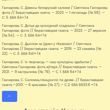
Ганчарова, С. Дзівосы беларускай саломкі / Святлана Ганчарова;
фота // Бераставіцкая газета. — 2023. — 1 лістапада (№ 59). —
С. 5. ББК 64+74
Ганчарова, С. Дотык да культурнай спадчыны / Святлана
Ганчарова; фота // Бераставіцкая газета. — 2023. — 27 верасня
(№ 54). — С. 3. ББК 64+74
Ганчарова, С. Дыплом за ўдзел у «Казюках» / Святлана
Ганчарова // Бераставіцкая газета. — 2019. — 23 сакавіка (№
23). — С. 5. ББК 641+74
Ганчарова, С. Іх творчасць — наш культурны здабытак /
Святлана Ганчарова; фота аўтара // Бераставіцкая газета. —
2021. — 9 кастрычніка (№ 79). — С. 1. ББК 64+74
Ганчарова, С. Саломка,гліна,роспіс па дрэве…// Бераставіцкая
газета.—2013. — 6 красавіка (№ 27).— C.2. ББК Б633.6 +74
×