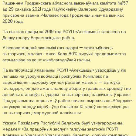
Рашэннем Гродзенскага абласнога выканаўчага камітэта №157
ад 29 сакавіка 2021 года Паўлюкевічу Валерыю Эдуардавічу
прысвоена званне «Чалавек года Гродзеншчыны» па выніках
2020 года.
Па выніках працы за 2019 год РСУП «Алекшыцы» занесена на
Дошку гонару Бераставіцкага раёна.
У аснове моцнай эканомікі гаспадаркі — эфектыўнасць
вытворчасці малака і мяса. Каля 80% выручкі прадпрыемства
атрымлівае за кошт жывёлагадоўчай галіны.
Па вытворчасці ялавічыны РСУП «Алекшыцы» ўваходзіць у лік
лепшых на ўзроўні вобласці і рэспублікі. Комплекс па
вырошчванні і адкорму буйной рагатай жывёлы — візітоўка
гаспадаркі, ён дае амаль палову абароту грашовых сродкаў і не
аднойчы станавіўся лідарам па вытворчасці ялавічыны ў краіне.
Прадпрыемства першымі ў раёне пачало вырошчваць Абердзін-
ангускую пароду кароў і ўжо больш за 10 гадоў спецыялізуецца
на вытворчасці мармуровай ялавічыны.
Указам Прэзідэнта Рэспублікі Беларусь былі ўзнагароджаны
медалём «За працоўныя заслугі» галоўны заатэхнік РСУП
Алекшыцы Уладзімір Уладзіміравіч Карытцо, кіраўнік комплексу