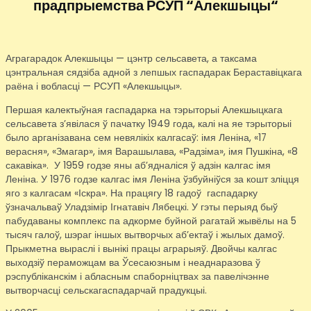
прадпрыемства РСУП “Алекшыцы“
Аграгарадок Алекшыцы — цэнтр сельсавета, а таксама
цэнтральная сядзіба адной з лепшых гаспадарак Бераставіцкага
раёна і вобласці — РСУП «Алекшыцы».
Першая калектыўная гаспадарка на тэрыторыі Алекшыцкага
сельсавета з’явілася ў пачатку 1949 года, калі на яе тэрыторыі
было арганізавана сем невялікіх калгасаў: імя Леніна, «17
верасня», «Змагар», імя Варашылава, «Радзіма», імя Пушкіна, «8
сакавіка». У 1959 годзе яны аб’ядналіся ў адзін калгас імя
Леніна. У 1976 годзе калгас імя Леніна ўзбуйніўся за кошт зліцця
яго з калгасам «Іскра». На працягу 18 гадоў гаспадарку
ўзначальваў Уладзімір Ігнатавіч Лябецкі. У гэты перыяд быў
пабудаваны комплекс па адкорме буйной рагатай жывёлы на 5
тысяч галоў, шэраг іншых вытворчых аб’ектаў і жылых дамоў.
Прыкметна выраслі і вынікі працы аграрыяў. Двойчы калгас
выходзіў пераможцам ва Ўсесаюзным і неаднаразова ў
рэспубліканскім і абласным спаборніцтвах за павелічэнне
вытворчасці сельскагаспадарчай прадукцыі.