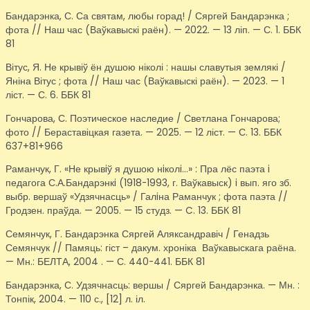
Бандарэнка, С. Са святам, любы горад! / Сяргей Бандарэнка ;
фота // Наш час (Ваўкавыскі раён). — 2022. — 13 ліп. — С. 1. ББК
81
Вітус, Я. Не крывіў ён душою ніколі : нашы славутыя землякі /
Яніна Вітус ; фота // Наш час (Ваўкавыскі раён). — 2023. — 1
ліст. — С. 6. ББК 81
Гончарова, С. Поэтическое наследие / Светлана Гончарова;
фото // Бераставіцкая газета. — 2025. — 12 ліст. — С. 13. ББК
637+81+966
Раманчук, Г. «Не крывiў я душою нiколi…» : Пра лёс паэта i
педагога С.А.Бандарэнкi (1918-1993, г. Ваўкавыск) i вып. яго зб.
выбр. вершаў «Удзячнасць» / Галiна Раманчук ; фота паэта //
Гродзен. праўда. — 2005. — 15 студз. — C. 13. ББК 81
Семянчук, Г. Бандарэнка Сяргей Аляксандравіч / Генадзь
Семянчук // Памяць: гіст – дакум. хроніка Ваўкавыскага раёна.
— Мн.: БЕЛТА, 2004 . — С. 440-441. ББК 81
Бандарэнка, С. Удзячнасць: вершы / Сяргей Бандарэнка. — Мн. :
Тонпік, 2004. — 110 с., [12] л. іл.