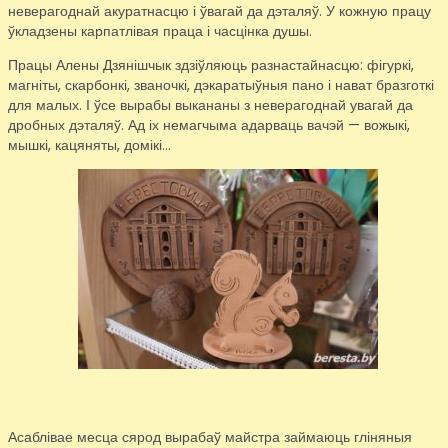
неверагоднай акуратнасцю і ўвагай да дэталяў. У кожную працу
ўкладзены карпатлівая праца і часцінка душы.
Працы Алены Дзянішчык здзіўляюць разнастайнасцю: фігуркі,
магніты, скарбонкі, званочкі, дэкаратыўныя пано і нават бразготкі
для малых. І ўсе вырабы выкананы з неверагоднай увагай да
дробных дэталяў. Ад іх немагчыма адарваць вачэй — вожыкі,
мышкі, кацяняты, домікі…
Асаблівае месца сярод вырабаў майстра займаюць гліняныя