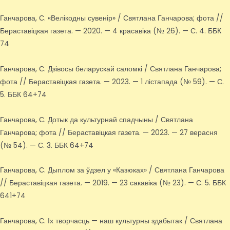
Ганчарова, С. «Велікодны сувенір» / Святлана Ганчарова; фота //
Бераставіцкая газета. — 2020. — 4 красавіка (№ 26). — С. 4. ББК
74
Ганчарова, С. Дзівосы беларускай саломкі / Святлана Ганчарова;
фота // Бераставіцкая газета. — 2023. — 1 лістапада (№ 59). — С.
5. ББК 64+74
Ганчарова, С. Дотык да культурнай спадчыны / Святлана
Ганчарова; фота // Бераставіцкая газета. — 2023. — 27 верасня
(№ 54). — С. 3. ББК 64+74
Ганчарова, С. Дыплом за ўдзел у «Казюках» / Святлана Ганчарова
// Бераставіцкая газета. — 2019. — 23 сакавіка (№ 23). — С. 5. ББК
641+74
Ганчарова, С. Іх творчасць — наш культурны здабытак / Святлана