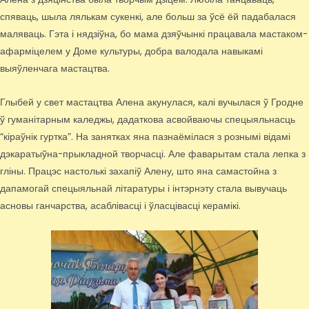
спяваць, шыла лялькам сукенкі, але больш за ўсё ёй падабалася
маляваць. Гэта і нядзіўна, бо мама дзяўчынкі працавала мастаком-
афарміцелем у Доме культуры, добра валодала навыкамі
выяўленчага мастацтва.
Глыбей у свет мастацтва Алена акунулася, калі вучылася ў Гродне
ў гуманітарным каледжы, дадаткова асвойваючы спецыяльнасць
“кіраўнік гуртка”. На занятках яна пазнаёмілася з рознымі відамі
дэкаратыўна-прыкладной творчасці. Але фаварытам стала лепка з
гліны. Працэс настолькі захапіў Алену, што яна самастойна з
дапамогай спецыяльнай літаратуры і інтэрнэту стала вывучаць
асновы ганчарства, асаблівасці і ўласцівасці керамікі.