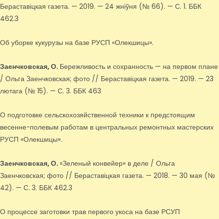
Бераставіцкая газета. — 2019. — 24 жніўня (№ 66). — С. 1. ББК
462.3
Об уборке кукурузы на базе РУСП «Олекшицы».
Заенчковская, О.
Бережливость и сохранность — на первом плане
/ Ольга Заенчковская; фото // Бераставіцкая газета. — 2019. — 23
лютага (№ 15). — С. 3. ББК 463
О подготовке сельскохозяйственной техники к предстоящим
весенне-полевым работам в центральных ремонтных мастерских
РУСП «Олекшицы».
Заенчковская, О.
«Зеленый конвейер» в деле / Ольга
Заенчковская; фото // Бераставіцкая газета. — 2018. — 30 мая (№
42). — С. 3. ББК 462.3
О процессе заготовки трав первого укоса на базе РСУП