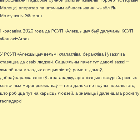
вырошчванні і адкорме буйной рагатай жывёлы Норберт Юзэфавіч
Малецкі, аператар па штучным абнасеньванні жывёл Ян
Матэушэвіч Эйсмант.
1 красавіка 2020 года да РСУП «Алекшыцы» быў далучаны КСУП
«Канюхі-Агра».
У РСУП «Алекшыцы» вельмі клапатліва, беражліва і ўважліва
ставяцца да сваіх людзей. Сацыяльны пакет тут даволі важкі —
жыллё для маладых спецыялістаў, рамонт дамоў,
добраўпарадкаванне ў аграгарадку, арганізацыя экскурсій, розных
святочных мерапрыемстваў — гэта далёка не поўны пералік таго,
што робіцца тут на карысць людзей, а значыць і далейшага росквіту
гаспадаркі.