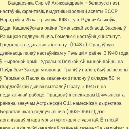
Бандарэнка Сяргей Аляксандравіч – беларускі паэт,
настаўнік, франтавік, выдатнік народнай асветы БССР.
Нарадзіўся 25 кастрычніка 1918 г. у в. Рудня-Альхоўка
Буда-Кашалёўскага раёна Гомельскай вобласці. Закончыў
Рэчыцкае педвучылішча, Гомельскі настаўніцкі інстытут,
Гродзенскі педагагічны інстытут (1948 г). Працоўную
дзейнасць пачаў настаўнікам у Рэчыцкім раёне. З 1940 года
ў Чырвонай арміі. Удзельнік Вялікай Айчыннай вайны на
Паўднёва-Заходнім фронце. Трапіў у палон, быў вывезены
ў Германію. Пасля вызвалення з палону ў складзе 50-й
гвардзейскай дывізіі вызваляў Прагу. З 1945 г. на
педагагічнай рабоце. Працаваў інспектарам Шчучынскага
райана, завучам Астрынскай СШ, намеснікам дырэктара
Бераставіцкага педвучылішча (1963-1966 г), дзе
арганізаваў літаратурны гурток для студэнтаў. Ён пісаў
вершы, якія публікаваліся ў раённай газеце “За камунізм”, а