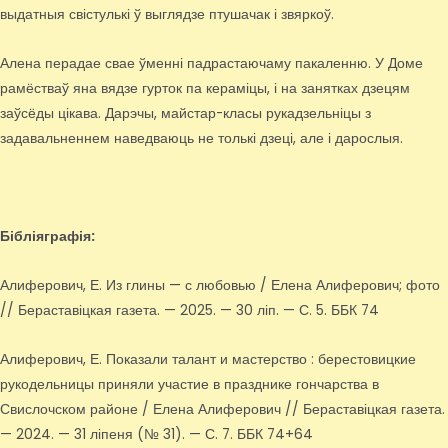
выдатныя свістулькі ў выглядзе птушачак і звяркоў.
Алена перадае свае ўменні падрастаючаму пакаленню. У Доме
рамёстваў яна вядзе гурток па кераміцы, і на занятках дзецям
заўсёды цікава. Дарэчы, майстар-класы рукадзельніцы з
задавальненнем наведваюць не толькі дзеці, але і дарослыя.
Бібліяграфія:
Алиферович, Е. Из глины — с любовью / Елена Алиферович; фото
// Бераставіцкая газета. — 2025. — 30 ліп. — С. 5. ББК 74
Алиферович, Е. Показали талант и мастерство : берестовицкие
рукодельницы приняли участие в празднике гончарства в
Свислочском районе / Елена Алиферович // Бераставіцкая газета.
— 2024. — 31 ліпеня (№ 31). — С. 7. ББК 74+64