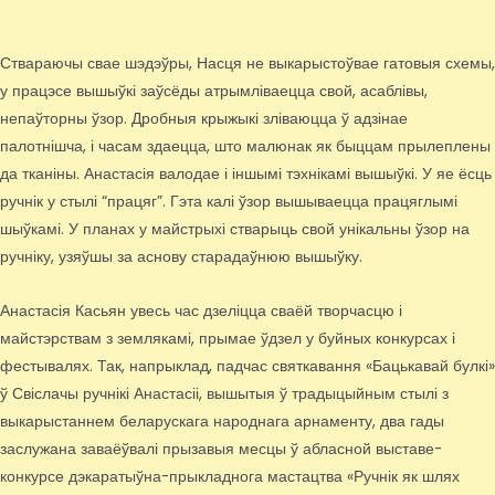
Ствараючы свае шэдэўры, Насця не выкарыстоўвае гатовыя схемы,
у працэсе вышыўкі заўсёды атрымліваецца свой, асаблівы,
непаўторны ўзор. Дробныя крыжыкі зліваюцца ў адзінае
палотнішча, і часам здаецца, што малюнак як быццам прылеплены
да тканіны. Анастасія валодае і іншымі тэхнікамі вышыўкі. У яе ёсць
ручнік у стылі “працяг”. Гэта калі ўзор вышываецца працяглымі
шыўкамі. У планах у майстрыхі стварыць свой унікальны ўзор на
ручніку, узяўшы за аснову старадаўнюю вышыўку.
Анастасія Касьян увесь час дзеліцца сваёй творчасцю і
майстэрствам з землякамі, прымае ўдзел у буйных конкурсах і
фестывалях. Так, напрыклад, падчас святкавання «Бацькавай булкі»
ў Свіслачы ручнікі Анастасіі, вышытыя ў традыцыйным стылі з
выкарыстаннем беларускага народнага арнаменту, два гады
заслужана заваёўвалі прызавыя месцы ў абласной выставе-
конкурсе дэкаратыўна-прыкладнога мастацтва «Ручнік як шлях