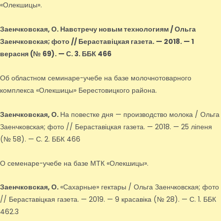
«Олекшицы».
Заенчковская, О.
Навстречу новым технологиям / Ольга
Заенчковская; фото // Бераставіцкая газета. — 2018. — 1
верасня (№ 69). — С. 3. ББК 466
Об областном семинаре-учебе на базе молочнотоварного
комплекса «Олекшицы» Берестовицкого района.
Заенчковская, О.
На повестке дня — производство молока / Ольга
Заенчковская; фото // Бераставіцкая газета. — 2018. — 25 ліпеня
(№ 58). — С. 2. ББК 466
О семенаре-учебе на базе МТК «Олекшицы».
Заенчковская, О.
«Сахарные» гектары / Ольга Заенчковская; фото
// Бераставіцкая газета. — 2019. — 9 красавіка (№ 28). — С. 1. ББК
462.3