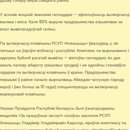
Дошку гонару Бераставіцкага раёна.
У аснове моцнай эканомікі гаспадаркі — эфектыўнасць вытворчасці
малака і мяса. Каля 80% выручкі прадпрыемства атрымлівае за
кошт жывёлагадоўчай галіны.
Па вытворчасці ялавічыны РСУП «Алекшыцы» ўваходзіць у лік
лепшых на ўзроўні вобласці і рэспублікі. Комплекс па вырошчванні і
адкорму буйной рагатай жывёлы — візітоўка гаспадаркі, ён дае
амаль палову абароту грашовых сродкаў і не аднойчы станавіўся
лідарам па вытворчасці ялавічыны ў краіне. Прадпрыемства
першымі ў раёне пачало вырошчваць Абердзін-ангускую пароду
кароў і ўжо больш за 10 гадоў спецыялізуецца на вытворчасці
мармуровай ялавічыны.
Указам Прэзідэнта Рэспублікі Беларусь былі ўзнагароджаны
медалём «За працоўныя заслугі» галоўны заатэхнік РСУП
Алекшыцы Уладзімір Уладзіміравіч Карытцо, кіраўнік комплексу па