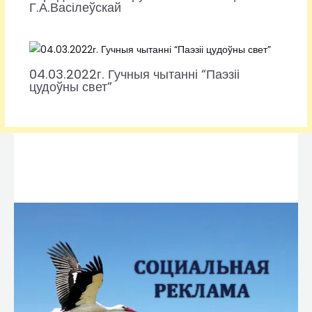
Г.А.Васілеўскай
04.03.2022г. Гучныя чытанні “Паэзіі
цудоўны свет”