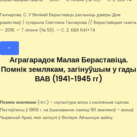
Ганчарова, С. У Вялікай Бераставіцы расчыніць дзверы Дом
рамёстваў / гутарыла Святлана Ганчарова // Бераставіцкая газета.
— 2018. — 7 ліпеня (№ 53). — С. 2. ББК 641+74
×
Аграгарадок Малая Бераставіца.
Помнік землякам, загінуўшым у гады
ВАВ (1941-1945 гг)
Помнік землякам
(гіст.) – скульптура воіна з нахіленым сцягам.
Пастаўлены ў 1969 г. на ўшанаванне памяці 90 землякоў – воінаў
Чырвонай Арміі, якія загінулі ў Вялікую Айчынную вайну.