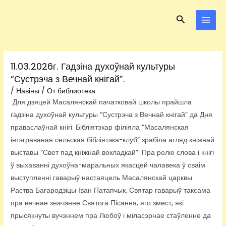
Перейти
Навигация
MAI
Поиск
к
по
MEN
содержимому
записям
11.03.2026г. Гадзіна духоўнай культуры
“Сустрэча з Вечнай кнігай”.
/
Навіны
/ От
библиотека
Для дзяцей Масалянскай пачатковай школы прайшла
гадзіна духоўнай культуры “Сустрэча з Вечнай кнігай” да Дня
праваслаўнай кнігі. Бібліятэкар філіяла “Масалянская
інтэграваная сельская бібліятэка-клуб” зрабіла агляд кніжнай
выставы “Свет пад кніжнай вокладкай”. Пра ролю слова і кнігі
ў выхаванні духоўна-маральных якасцей чалавека ў сваім
выступленні гаварыў настаяцель Масалянскай царквы
Раства Багародзіцы Іван Патапчык. Святар гаварыў таксама
пра вечнае значэнне Святога Пісання, яго змест, які
прысякнуты вучэннем пра Любоў і міласэрнае стаўленне да