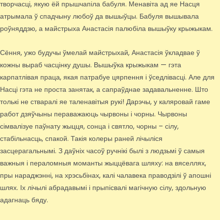
творчасці, якую ёй прышчапіла бабуля. Менавіта ад яе Насця
атрымала ў спадчыну любоў да вышыўцы. Бабуля вышывала
роўняддзю, а майстрыха Анастасія палюбіла вышыўку крыжыкам.
Сёння, ужо будучы ўмелай майстрыхай, Анастасія ўкладвае ў
кожны выраб часцінку душы. Вышыўка крыжыкам — гэта
карпатлівая праца, якая патрабуе цярпення і ўседлівасці. Але для
Насці гэта не проста занятак, а сапраўднае задавальненне. Што
толькі не стваралі яе таленавітыя рукі! Дарэчы, у каляровай гаме
работ дзяўчыны пераважаюць чырвоны і чорны. Чырвоны
сімвалізуе паўнату жыцця, сонца і святло, чорны – сілу,
стабільнасць, спакой. Такія колеры раней лічыліся
засцерагальнымі. З даўніх часоў ручнікі былі з людзьмі ў самыя
важныя і пераломныя моманты жыццёвага шляху: на вяселлях,
пры нараджэнні, на хрэсьбінах, калі чалавека праводзілі ў апошні
шлях. Іх лічылі абрадавымі і прыпісвалі магічную сілу, здольную
адагнаць бяду.