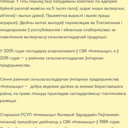
Лябецкі. У гэты перыяд быў пабудаваны комплекс па адкорме
буйной рагатай жывёлы на 5 тысяч галоў, шэраг іншых вытворчых
аб’ектаў і жылых дамоў. Прыкметна выраслі і вынікі працы
аграрыяў. Двойчы калгас выходзіў пераможцам ва Ўсесаюзным і
неаднаразова ў рэспубліканскім і абласным спаборніцтвах за
павелічэнне вытворчасці сельскагаспадарчай прадукцыі.
У 2005 годзе гаспадарку рэарганізавалі ў СВК «Алекшыцы», а ў
2016 годзе — у раённае сельскагаспадарчае ўнітарнае
прадпрыемства.
Сёння раённае сельскагаспадарчае ўнітарнае прадпрыемства
«Алекшыцы» — добра вядомае далёка за межамі Бераставіцкага
раёна, па праве лічыцца прыкладам гаспадарлівасці і паспяховага
развіцця.
Старшыня РСУП «Алекшыцы» Валерый Эдуардавіч Паўлюкевіч
пачынаў працоўную дзейнасць у СВК «Алекшыцы» ў 1986 годзе.