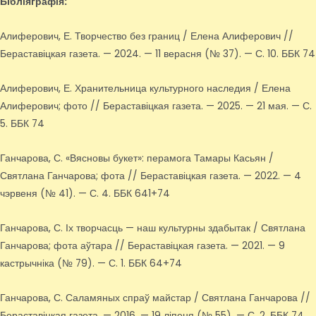
Бібліяграфія:
Алиферович, Е. Творчество без границ / Елена Алиферович //
Бераставіцкая газета. — 2024. — 11 верасня (№ 37). — С. 10. ББК 74
Алиферович, Е. Хранительница культурного наследия / Елена
Алиферович; фото // Бераставіцкая газета. — 2025. — 21 мая. — С.
5. ББК 74
Ганчарова, С. «Вясновы букет»: перамога Тамары Касьян /
Святлана Ганчарова; фота // Бераставіцкая газета. — 2022. — 4
чэрвеня (№ 41). — С. 4. ББК 641+74
Ганчарова, С. Іх творчасць — наш культурны здабытак / Святлана
Ганчарова; фота аўтара // Бераставіцкая газета. — 2021. — 9
кастрычніка (№ 79). — С. 1. ББК 64+74
Ганчарова, С. Саламяных спраў майстар / Святлана Ганчарова //
Бераставіцкая газета. — 2016. — 19 ліпеня (№ 55). — С. 2. ББК 74