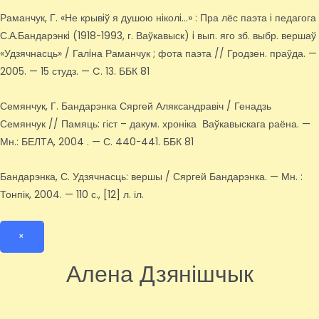
Раманчук, Г. «Не крывiў я душою нiколi…» : Пра лёс паэта i педагога
С.А.Бандарэнкi (1918-1993, г. Ваўкавыск) i вып. яго зб. выбр. вершаў
«Удзячнасць» / Галiна Раманчук ; фота паэта // Гродзен. праўда. —
2005. — 15 студз. — C. 13. ББК 81
Семянчук, Г. Бандарэнка Сяргей Аляксандравіч / Генадзь
Семянчук // Памяць: гіст – дакум. хроніка Ваўкавыскага раёна. —
Мн.: БЕЛТА, 2004 . — С. 440-441. ББК 81
Бандарэнка, С. Удзячнасць: вершы / Сяргей Бандарэнка. — Мн. :
Тонпік, 2004. — 110 с., [12] л. іл.
×
Алена Дзянішчык