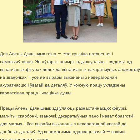
Для Алены Дзянішчык гліна — гэта крыніца натхнення і
самавыяўлення. Яе аўтарскі почырк індывідуальны і вядомы: ад
вытанчаных фігурак лялек да вытанчаных дэкаратыўных элементаў
на званочках – усе яе вырабы выкананы з неверагоднай
акуратнасцю і ўвагай да дэталяў. У кожную працу ўкладзены
карпатлівая праца і часцінка душы.
Працы Алены Дзянішчык здзіўляюць разнастайнасцю: фігуркі,
магніты, скарбонкі, званочкі, дэкаратыўныя пано і нават бразготкі
для малых. І ўсе вырабы выкананы з неверагоднай увагай да
дробных дэталяў. Ад іх немагчыма адарваць вачэй — вожыкі,
мышкі, кацяняты, домікі…