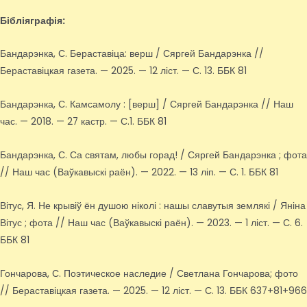
Бібліяграфія:
Бандарэнка, С. Бераставіца: верш / Сяргей Бандарэнка //
Бераставіцкая газета. — 2025. — 12 ліст. — С. 13. ББК 81
Бандарэнка, С. Камсамолу : [верш] / Сяргей Бандарэнка // Наш
час. — 2018. — 27 кастр. — С.1. ББК 81
Бандарэнка, С. Са святам, любы горад! / Сяргей Бандарэнка ; фота
// Наш час (Ваўкавыскі раён). — 2022. — 13 ліп. — С. 1. ББК 81
Вітус, Я. Не крывіў ён душою ніколі : нашы славутыя землякі / Яніна
Вітус ; фота // Наш час (Ваўкавыскі раён). — 2023. — 1 ліст. — С. 6.
ББК 81
Гончарова, С. Поэтическое наследие / Светлана Гончарова; фото
// Бераставіцкая газета. — 2025. — 12 ліст. — С. 13. ББК 637+81+966