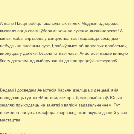
А яшчэ Насця робіць тэкстыльных лялек. Модныя аднарожкі
выхваляюцца сваімі ўборамі: кожнае сукенка дызайнерская! А
мілыя жабы вяртаюць у дзяцінства, так і жадаецца сесці дзе-
небудзь на зялёным лузе, і, забыўшыся аб дарослых праблемах,
вярнуцца ў далёкія бесклапотныя часы. Анастасія надае вялікую
ўвагу дэталям: ад выбару тканін да прапрацоўкі аксэсуараў.
Ведамі і досведам Анастасія Касьян дзеліцца з дзецьмі, якія
наведваюць гурток «Мастерилки» пры Доме рамёстваў. Юныя
землякі прыходзяць на заняткі з вялікім задавальненнем. Тут
нязменна пануе атмасфера творчасці, якая акунае дзяцей у свет
мастацтва.