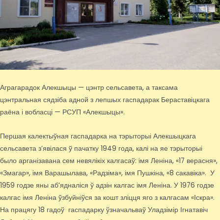
Аграгарадок Алекшыцы — цэнтр сельсавета, а таксама
цэнтральная сядзіба адной з лепшых гаспадарак Бераставіцкага
раёна і вобласці — РСУП «Алекшыцы».
Першая калектыўная гаспадарка на тэрыторыі Алекшыцкага
сельсавета з’явілася ў пачатку 1949 года, калі на яе тэрыторыі
было арганізавана сем невялікіх калгасаў: імя Леніна, «17 верасня»,
«Змагар», імя Варашылава, «Радзіма», імя Пушкіна, «8 сакавіка». У
1959 годзе яны аб’ядналіся ў адзін калгас імя Леніна. У 1976 годзе
калгас імя Леніна ўзбуйніўся за кошт зліцця яго з калгасам «Іскра».
На працягу 18 гадоў гаспадарку ўзначальваў Уладзімір Ігнатавіч