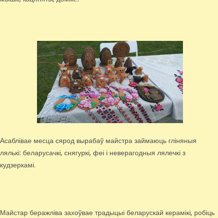
Асаблівае месца сярод вырабаў майстра займаюць гліняныя
лялькі: беларусачкі, снягуркі, феі і неверагодныя лялечкі з
кудзеркамі.
Майстар беражліва захоўвае традыцыі беларускай керамікі, робіць