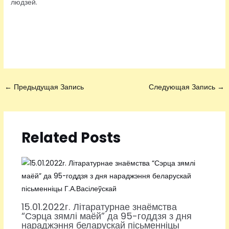
людзей.
←
Предыдущая Запись
Следующая Запись
→
Related Posts
15.01.2022г. Літаратурнае знаёмства
“Сэрца зямлі маёй” да 95-годдзя з дня
нараджэння беларускай пісьменніцы