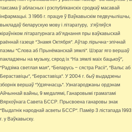
таксама ў абласных і рэспубліканскіх сродкаў масавай
інфармацыі. З 1966 г. працуе ў Ваўкавыскім педвучылішчы,
выкладаў беларускую мову і літаратуру, з’яўляўся
кіраўніком літаратурнага аб’яднання пры ваўкавыскай
раённай газеце “Знамя Октября”. Аўтар лірычна-эпічнай
паэмы “Слова аб Прынёманскай зямлі”. Шэраг яго вершаў
пакладзены на музыку, сярод іх “На зямлі маіх бацькоў”,
“Радзіма светлая мая”, “Беларусь – сястра Расіі”, “Вальс аб
Бераставіцы”, “Бераставіца”. У 2004 г. быў выдадзены
зборнік вершаў “Удзячнасць”. Узнагароджаны ордэнам
Айчыннай вайны, 9 медалямі, Ганаровымі граматамі
Вярхоўнага Савета БССР. Прысвоена ганаровы знак
“Выдатнік народнай асветы БССР”. Памёр 3 лістапада 1993
г. у Ваўкавыску.