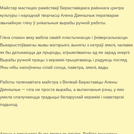
Майстар мастацкіх рамёстваў Бераставіцкага раённага цэнтра
культуры і народнай творчасці Алена Дзянішчык ператварае
звычайную гліну ў унікальныя вырабы ручной работы.
Гліна спакон веку вабіла сваёй пластычнасцю і ўніверсальнасцю.
Выкарыстоўваючы жывы матэрыял, выняты з нетраў зямлі, чалавек
як бы датыкаецца да прыроды, атрымліваючы ад яе зарад энергіі.
Вырабы ручной працы з керамікі прыцягваюць і радуюць погляд.
Яны нібы напоўнены сілай сонца, паветра, зямлі, вады.
Работы таленавітага майстра з Вялікай Бераставіцы Алены
Дзянішчык — гэта не проста вырабы, а вытанчаныя рэчы, у якіх
умела спалучаюцца традыцыі беларускай керамікі і наватарскі
падыход.
Алена з дзяцінства была творчым дзіцём. Любіла танцаваць,