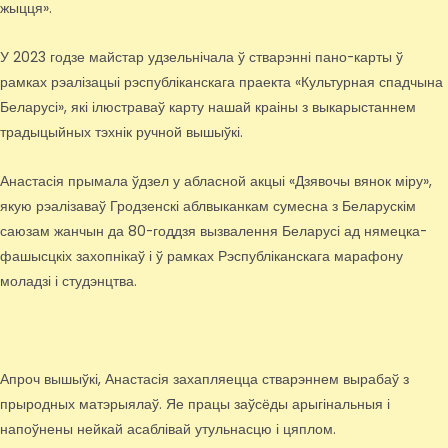
жыцця».
У 2023 годзе майстар удзельнічала ў стварэнні пано-карты ў
рамках рэалізацыі рэспубліканскага праекта «Культурная спадчына
Беларусі», які ілюстраваў карту нашай краіны з выкарыстаннем
традыцыйных тэхнік ручной вышыўкі.
Анастасія прымала ўдзел у абласной акцыі «Дзявочы вянок міру»,
якую рэалізаваў Гродзенскі аблвыканкам сумесна з Беларускім
саюзам жанчын да 80-годдзя вызвалення Беларусі ад нямецка-
фашысцкіх захопнікаў і ў рамках Рэспубліканскага марафону
моладзі і студэнцтва.
Апроч вышыўкі, Анастасія захапляецца стварэннем вырабаў з
прыродных матэрыялаў. Яе працы заўсёды арыгінальныя і
напоўнены нейкай асаблівай утульнасцю і цяплом.