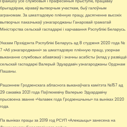
Прайшоў усе службовыя і прафесійныя прыступкі, працаваў
брыгадзірам, кіраваў вытворчым участкам, быў галоўным
аграномам. За шматгадовую плённую працу, дасягненне высокіх
вытворчых паказчыкаў узнагароджаны Ганаровай граматай
Міністэрства сельскай гаспадаркі і харчавання Рэспублікі Беларусь.
Указам Прэзідэнта Рэспублікі Беларусь ад 8 студзеня 2020 года №
7 «Аб узнагароджанні» за шматгадовую плённую працу, узорнае
выкананне службовых абавязкаў і значны асабісты ўклад у развіццё
сельскай гаспадаркі Валерый Эдуардавіч узнагароджаны Ордэнам
Пашаны.
Рашэннем Гродзенскага абласнога выканаўчага камітэта №157 ад
29 сакавіка 2021 года Паўлюкевічу Валерыю Эдуардавічу
прысвоена званне «Чалавек года Гродзеншчыны» па выніках 2020
года.
Па выніках працы за 2019 год РСУП «Алекшыцы» занесена на