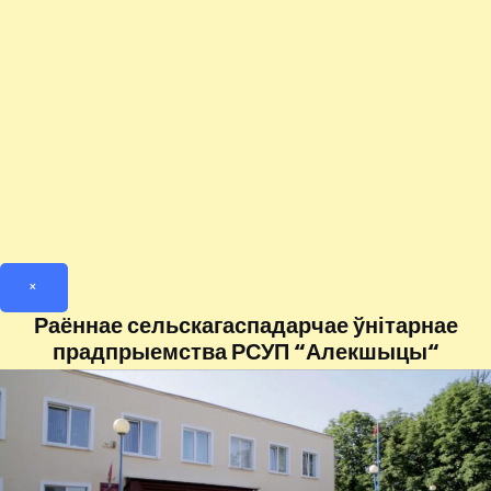
×
Раённае сельскагаспадарчае ўнітарнае
прадпрыемства РСУП “Алекшыцы“