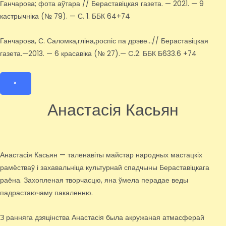
Ганчарова; фота аўтара // Бераставіцкая газета. — 2021. — 9
кастрычніка (№ 79). — С. 1. ББК 64+74
Ганчарова, С. Саломка,гліна,роспіс па дрэве…// Бераставіцкая
газета.—2013. — 6 красавіка (№ 27).— C.2. ББК Б633.6 +74
×
Анастасія Касьян
Анастасія Касьян — таленавіты майстар народных мастацкіх
рамёстваў і захавальніца культурнай спадчыны Бераставіцкага
раёна. Захопленая творчасцю, яна ўмела перадае веды
падрастаючаму пакаленню.
З ранняга дзяцінства Анастасія была акружаная атмасферай