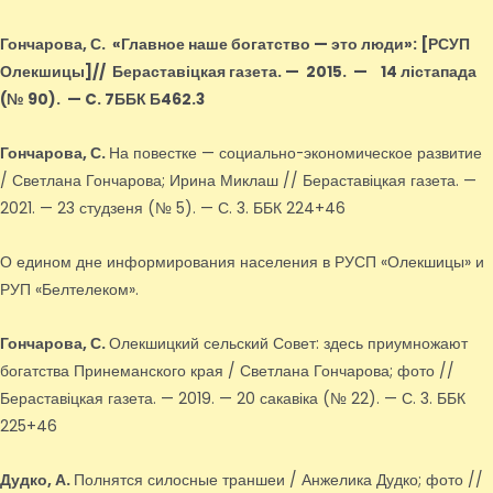
Гончарова, С.
«Главное наше богатство — это люди»
: [РСУП
Олекшицы]
// Бераставіцкая газета. — 2015.
—
14 лістапада
(№ 90).
—
C. 7ББК Б462.3
Гончарова, С.
На повестке — социально-экономическое развитие
/ Светлана Гончарова; Ирина Миклаш // Бераставіцкая газета. —
2021. — 23 студзеня (№ 5). — С. 3. ББК 224+46
О едином дне информирования населения в РУСП «Олекшицы» и
РУП «Белтелеком».
Гончарова, С.
Олекшицкий сельский Совет: здесь приумножают
богатства Принеманского края / Светлана Гончарова; фото //
Бераставіцкая газета. — 2019. — 20 сакавіка (№ 22). — С. 3. ББК
225+46
Дудко, А.
Полнятся силосные траншеи / Анжелика Дудко; фото //