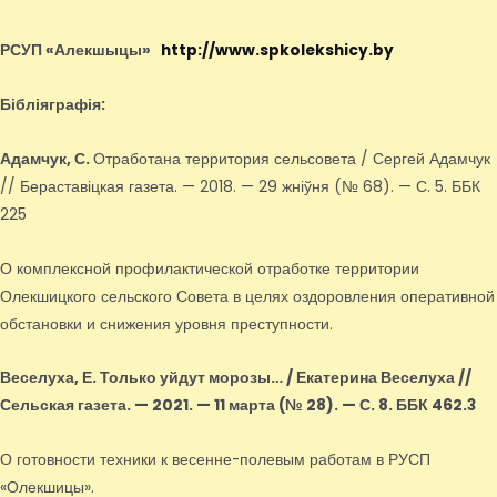
РСУП «Алекшыцы»
http://www.spkolekshicy.by
Бібліяграфія:
Адамчук, С.
Отработана территория сельсовета / Сергей Адамчук
// Бераставіцкая газета. — 2018. — 29 жніўня (№ 68). — С. 5. ББК
225
О комплексной профилактической отработке территории
Олекшицкого сельского Совета в целях оздоровления оперативной
обстановки и снижения уровня преступности.
Веселуха, Е.
Только уйдут морозы… / Екатерина Веселуха //
Сельская газета. — 2021. — 11 марта (№ 28). — С. 8. ББК 462.3
О готовности техники к весенне-полевым работам в РУСП
«Олекшицы».