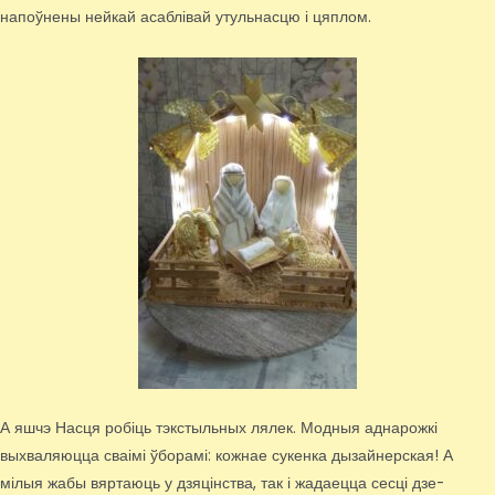
напоўнены нейкай асаблівай утульнасцю і цяплом.
А яшчэ Насця робіць тэкстыльных лялек. Модныя аднарожкі
выхваляюцца сваімі ўборамі: кожнае сукенка дызайнерская! А
мілыя жабы вяртаюць у дзяцінства, так і жадаецца сесці дзе-