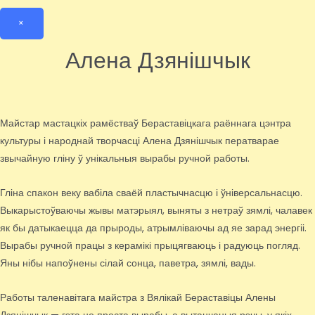
×
Алена Дзянішчык
Майстар мастацкіх рамёстваў Бераставіцкага раённага цэнтра
культуры і народнай творчасці Алена Дзянішчык ператварае
звычайную гліну ў унікальныя вырабы ручной работы.
Гліна спакон веку вабіла сваёй пластычнасцю і ўніверсальнасцю.
Выкарыстоўваючы жывы матэрыял, выняты з нетраў зямлі, чалавек
як бы датыкаецца да прыроды, атрымліваючы ад яе зарад энергіі.
Вырабы ручной працы з керамікі прыцягваюць і радуюць погляд.
Яны нібы напоўнены сілай сонца, паветра, зямлі, вады.
Работы таленавітага майстра з Вялікай Бераставіцы Алены