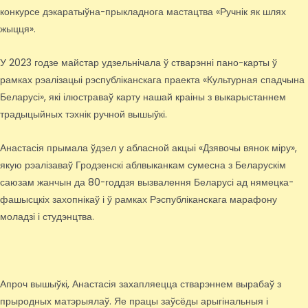
конкурсе дэкаратыўна-прыкладнога мастацтва «Ручнік як шлях
жыцця».
У 2023 годзе майстар удзельнічала ў стварэнні пано-карты ў
рамках рэалізацыі рэспубліканскага праекта «Культурная спадчына
Беларусі», які ілюстраваў карту нашай краіны з выкарыстаннем
традыцыйных тэхнік ручной вышыўкі.
Анастасія прымала ўдзел у абласной акцыі «Дзявочы вянок міру»,
якую рэалізаваў Гродзенскі аблвыканкам сумесна з Беларускім
саюзам жанчын да 80-годдзя вызвалення Беларусі ад нямецка-
фашысцкіх захопнікаў і ў рамках Рэспубліканскага марафону
моладзі і студэнцтва.
Апроч вышыўкі, Анастасія захапляецца стварэннем вырабаў з
прыродных матэрыялаў. Яе працы заўсёды арыгінальныя і