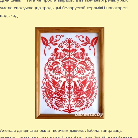
Дзянішчык — гэта не проста вырабы, а вытанчаныя рэчы, у якіх
умела спалучаюцца традыцыі беларускай керамікі і наватарскі
падыход.
Алена з дзяцінства была творчым дзіцём. Любіла танцаваць,