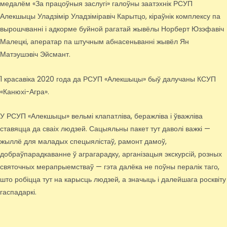
медалём «За працоўныя заслугі» галоўны заатэхнік РСУП
Алекшыцы Уладзімір Уладзіміравіч Карытцо, кіраўнік комплексу па
вырошчванні і адкорме буйной рагатай жывёлы Норберт Юзэфавіч
Малецкі, аператар па штучным абнасеньванні жывёл Ян
Матэушэвіч Эйсмант.
1 красавіка 2020 года да РСУП «Алекшыцы» быў далучаны КСУП
«Канюхі-Агра».
У РСУП «Алекшыцы» вельмі клапатліва, беражліва і ўважліва
ставяцца да сваіх людзей. Сацыяльны пакет тут даволі важкі —
жыллё для маладых спецыялістаў, рамонт дамоў,
добраўпарадкаванне ў аграгарадку, арганізацыя экскурсій, розных
святочных мерапрыемстваў — гэта далёка не поўны пералік таго,
што робіцца тут на карысць людзей, а значыць і далейшага росквіту
гаспадаркі.