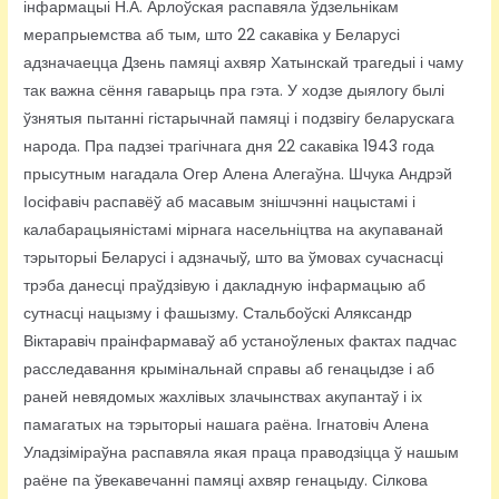
інфармацыі Н.А. Арлоўская распавяла ўдзельнікам
мерапрыемства аб тым, што 22 сакавіка у Беларусі
адзначаецца Дзень памяці ахвяр Хатынскай трагедыі і чаму
так важна сёння гаварыць пра гэта. У ходзе дыялогу былі
ўзнятыя пытанні гістарычнай памяці і подзвігу беларускага
народа. Пра падзеі трагічнага дня 22 сакавіка 1943 года
прысутным нагадала Огер Алена Алегаўна. Шчука Андрэй
Іосіфавіч распавёў аб масавым знішчэнні нацыстамі і
калабарацыяністамі мірнага насельніцтва на акупаванай
тэрыторыі Беларусі і адзначыў, што ва ўмовах сучаснасці
трэба данесці праўдзівую і дакладную інфармацыю аб
сутнасці нацызму і фашызму. Стальбоўскі Аляксандр
Віктаравіч праінфармаваў аб устаноўленых фактах падчас
расследавання крымінальнай справы аб генацыдзе і аб
раней невядомых жахлівых злачынствах акупантаў і іх
памагатых на тэрыторыі нашага раёна. Ігнатовіч Алена
Уладзіміраўна распавяла якая праца праводзіцца ў нашым
раёне па ўвекавечанні памяці ахвяр генацыду. Сілкова