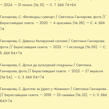
— 2024. — 31 ліпеня (№ 31). — С. 7. ББК 74+64
Ганчарова, С. «Велікодны сувенір» / Святлана Ганчарова; фота //
Бераставіцкая газета. — 2020. — 4 красавіка (№ 26). — С. 4. ББК
74
Ганчарова, С. Дзівосы беларускай саломкі / Святлана Ганчарова;
фота // Бераставіцкая газета. — 2023. — 1 лістапада (№ 59). — С.
5. ББК 64+74
Ганчарова, С. Дотык да культурнай спадчыны / Святлана
Ганчарова; фота // Бераставіцкая газета. — 2023. — 27 верасня
(№ 54). — С. 3. ББК 64+74
Ганчарова, С. Дыплом за ўдзел у «Казюках» / Святлана Ганчарова
// Бераставіцкая газета. — 2019. — 23 сакавіка (№ 23). — С. 5. ББК
641+74