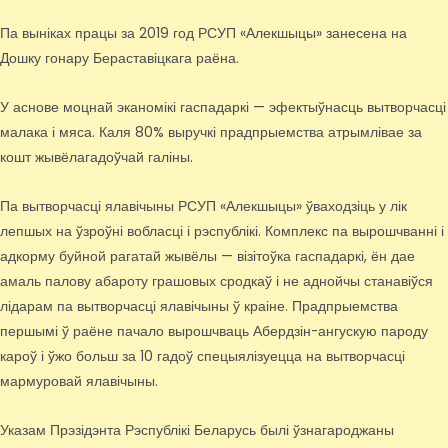
Па выніках працы за 2019 год РСУП «Алекшыцы» занесена на
Дошку гонару Бераставіцкага раёна.
У аснове моцнай эканомікі гаспадаркі — эфектыўнасць вытворчасці
малака і мяса. Каля 80% выручкі прадпрыемства атрымлівае за
кошт жывёлагадоўчай галіны.
Па вытворчасці ялавічыны РСУП «Алекшыцы» ўваходзіць у лік
лепшых на ўзроўні вобласці і рэспублікі. Комплекс па вырошчванні і
адкорму буйной рагатай жывёлы — візітоўка гаспадаркі, ён дае
амаль палову абароту грашовых сродкаў і не аднойчы станавіўся
лідарам па вытворчасці ялавічыны ў краіне. Прадпрыемства
першымі ў раёне пачало вырошчваць Абердзін-ангускую пароду
кароў і ўжо больш за 10 гадоў спецыялізуецца на вытворчасці
мармуровай ялавічыны.
Указам Прэзідэнта Рэспублікі Беларусь былі ўзнагароджаны