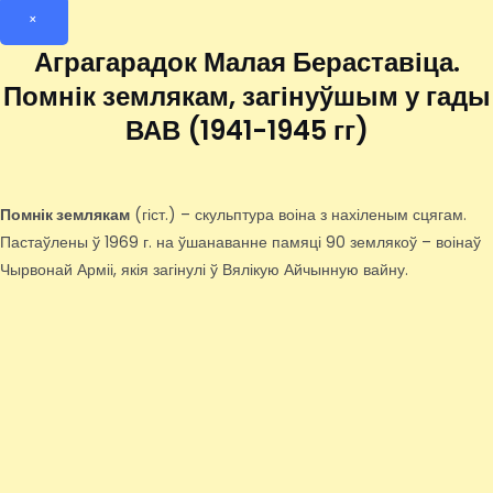
×
Аграгарадок Малая Бераставіца.
Помнік землякам, загінуўшым у гады
ВАВ (1941-1945 гг)
Помнік землякам
(гіст.) – скульптура воіна з нахіленым сцягам.
Пастаўлены ў 1969 г. на ўшанаванне памяці 90 землякоў – воінаў
Чырвонай Арміі, якія загінулі ў Вялікую Айчынную вайну.