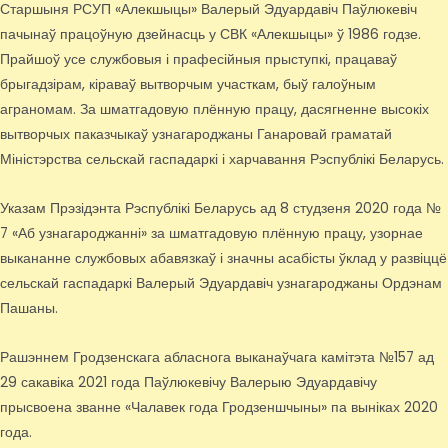
Старшыня РСУП «Алекшыцы» Валерый Эдуардавіч Паўлюкевіч
пачынаў працоўную дзейнасць у СВК «Алекшыцы» ў 1986 годзе.
Прайшоў усе службовыя і прафесійныя прыступкі, працаваў
брыгадзірам, кіраваў вытворчым участкам, быў галоўным
аграномам. За шматгадовую плённую працу, дасягненне высокіх
вытворчых паказчыкаў узнагароджаны Ганаровай граматай
Міністэрства сельскай гаспадаркі і харчавання Рэспублікі Беларусь.
Указам Прэзідэнта Рэспублікі Беларусь ад 8 студзеня 2020 года №
7 «Аб узнагароджанні» за шматгадовую плённую працу, узорнае
выкананне службовых абавязкаў і значны асабісты ўклад у развіццё
сельскай гаспадаркі Валерый Эдуардавіч узнагароджаны Ордэнам
Пашаны.
Рашэннем Гродзенскага абласнога выканаўчага камітэта №157 ад
29 сакавіка 2021 года Паўлюкевічу Валерыю Эдуардавічу
прысвоена званне «Чалавек года Гродзеншчыны» па выніках 2020
года.