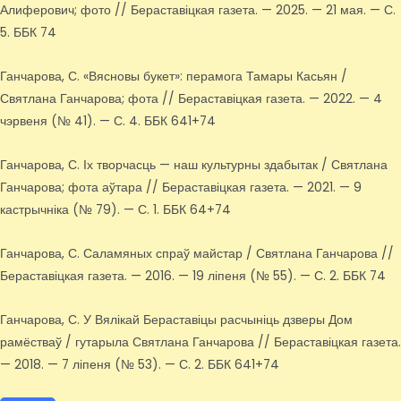
Алиферович; фото // Бераставіцкая газета. — 2025. — 21 мая. — С.
5. ББК 74
Ганчарова, С. «Вясновы букет»: перамога Тамары Касьян /
Святлана Ганчарова; фота // Бераставіцкая газета. — 2022. — 4
чэрвеня (№ 41). — С. 4. ББК 641+74
Ганчарова, С. Іх творчасць — наш культурны здабытак / Святлана
Ганчарова; фота аўтара // Бераставіцкая газета. — 2021. — 9
кастрычніка (№ 79). — С. 1. ББК 64+74
Ганчарова, С. Саламяных спраў майстар / Святлана Ганчарова //
Бераставіцкая газета. — 2016. — 19 ліпеня (№ 55). — С. 2. ББК 74
Ганчарова, С. У Вялікай Бераставіцы расчыніць дзверы Дом
рамёстваў / гутарыла Святлана Ганчарова // Бераставіцкая газета.
— 2018. — 7 ліпеня (№ 53). — С. 2. ББК 641+74