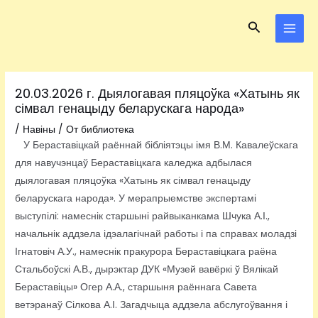
Перейти
Навигация
MAI
Поиск
к
по
MEN
содержимому
записям
20.03.2026 г. Дыялогавая пляцоўка «Хатынь як
сімвал генацыду беларускага народа»
/
Навіны
/ От
библиотека
У Бераставіцкай раённай бібліятэцы імя В.М. Кавалеўскага
для навучэнцаў Бераставіцкага каледжа адбылася
дыялогавая пляцоўка «Хатынь як сімвал генацыду
беларускага народа». У мерапрыемстве экспертамі
выступілі: намеснік старшыні райвыканкама Шчука А.І.,
начальнік аддзела ідэалагічнай работы і па справах моладзі
Ігнатовіч А.У., намеснік пракурора Бераставіцкага раёна
Стальбоўскі А.В., дырэктар ДУК «Музей вавёркі ў Вялікай
Бераставіцы» Огер А.А., старшыня раённага Савета
ветэранаў Сілкова А.І. Загадчыца аддзела абслугоўвання і