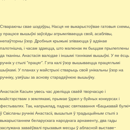
Ствараючы свае шэдэўры, Насця не выкарыстоўвае гатовыя схемы,
у працэсе вышыўкі заўсёды атрымліваецца свой, асаблівы,
непаўторны ўзор. Дробныя крыжыкі зліваюцца ў адзінае
палотнішча, і часам здаецца, што малюнак як быццам прылеплены
да тканіны. Анастасія валодае і іншымі тэхнікамі вышыўкі. У яе ёсць
ручнік у стылі “працяг”. Гэта калі ўзор вышываецца працяглымі
шыўкамі. У планах у майстрыхі стварыць свой унікальны ўзор на
ручніку, узяўшы за аснову старадаўнюю вышыўку.
Анастасія Касьян увесь час дзеліцца сваёй творчасцю і
майстэрствам з землякамі, прымае ўдзел у буйных конкурсах і
фестывалях. Так, напрыклад, падчас святкавання «Бацькавай булкі»
ў Свіслачы ручнікі Анастасіі, вышытыя ў традыцыйным стылі з
выкарыстаннем беларускага народнага арнаменту, два гады
заслужана заваёўвалі прызавыя месцы ў абласной выставе-