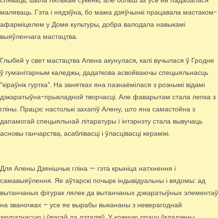
спяваць, шыла лялькам сукенкі, але больш за ўсё ёй падабалася
маляваць. Гэта і нядзіўна, бо мама дзяўчынкі працавала мастаком-
афарміцелем у Доме культуры, добра валодала навыкамі
выяўленчага мастацтва.
Глыбей у свет мастацтва Алена акунулася, калі вучылася ў Гродне
ў гуманітарным каледжы, дадаткова асвойваючы спецыяльнасць
“кіраўнік гуртка”. На занятках яна пазнаёмілася з рознымі відамі
дэкаратыўна-прыкладной творчасці. Але фаварытам стала лепка з
гліны. Працэс настолькі захапіў Алену, што яна самастойна з
дапамогай спецыяльнай літаратуры і інтэрнэту стала вывучаць
асновы ганчарства, асаблівасці і ўласцівасці керамікі.
Для Алены Дзянішчык гліна — гэта крыніца натхнення і
самавыяўлення. Яе аўтарскі почырк індывідуальны і вядомы: ад
вытанчаных фігурак лялек да вытанчаных дэкаратыўных элементаў
на званочках – усе яе вырабы выкананы з неверагоднай
акуратнасцю і ўвагай да дэталяў. У кожную працу ўкладзены