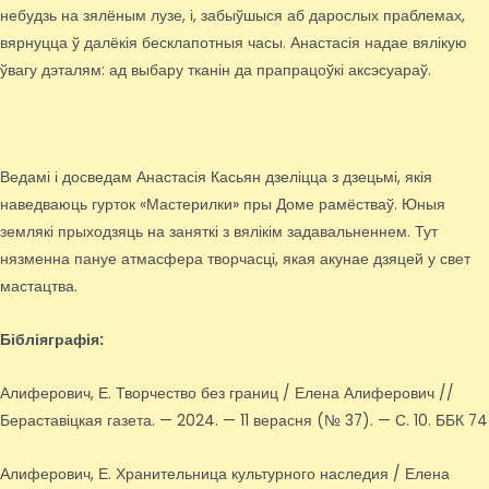
небудзь на зялёным лузе, і, забыўшыся аб дарослых праблемах,
вярнуцца ў далёкія бесклапотныя часы. Анастасія надае вялікую
ўвагу дэталям: ад выбару тканін да прапрацоўкі аксэсуараў.
Ведамі і досведам Анастасія Касьян дзеліцца з дзецьмі, якія
наведваюць гурток «Мастерилки» пры Доме рамёстваў. Юныя
землякі прыходзяць на заняткі з вялікім задавальненнем. Тут
нязменна пануе атмасфера творчасці, якая акунае дзяцей у свет
мастацтва.
Бібліяграфія:
Алиферович, Е. Творчество без границ / Елена Алиферович //
Бераставіцкая газета. — 2024. — 11 верасня (№ 37). — С. 10. ББК 74
Алиферович, Е. Хранительница культурного наследия / Елена