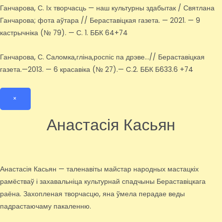
Ганчарова, С. Іх творчасць — наш культурны здабытак / Святлана
Ганчарова; фота аўтара // Бераставіцкая газета. — 2021. — 9
кастрычніка (№ 79). — С. 1. ББК 64+74
Ганчарова, С. Саломка,гліна,роспіс па дрэве…// Бераставіцкая
газета.—2013. — 6 красавіка (№ 27).— C.2. ББК Б633.6 +74
×
Анастасія Касьян
Анастасія Касьян — таленавіты майстар народных мастацкіх
рамёстваў і захавальніца культурнай спадчыны Бераставіцкага
раёна. Захопленая творчасцю, яна ўмела перадае веды
падрастаючаму пакаленню.