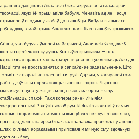
З ранняга дзяцінства Анастасія была акружаная атмасферай
творчасці, якую ёй прышчапіла бабуля. Менавіта ад яе Насця
атрымала ў спадчыну любоў да вышыўцы. Бабуля вышывала
роўняддзю, а майстрыха Анастасія палюбіла вышыўку крыжыкам.
Сёння, ужо будучы ўмелай майстрыхай, Анастасія ўкладвае ў
кожны выраб часцінку душы. Вышыўка крыжыкам — гэта
карпатлівая праца, якая патрабуе цярпення і ўседлівасці. Але для
Насці гэта не проста занятак, а сапраўднае задавальненне. Што
толькі не стваралі яе таленавітыя рукі! Дарэчы, у каляровай гаме
работ дзяўчыны пераважаюць чырвоны і чорны. Чырвоны
сімвалізуе паўнату жыцця, сонца і святло, чорны – сілу,
стабільнасць, спакой. Такія колеры раней лічыліся
засцерагальнымі. З даўніх часоў ручнікі былі з людзьмі ў самыя
важныя і пераломныя моманты жыццёвага шляху: на вяселлях,
пры нараджэнні, на хрэсьбінах, калі чалавека праводзілі ў апошні
шлях. Іх лічылі абрадавымі і прыпісвалі магічную сілу, здольную
адагнаць бяду.