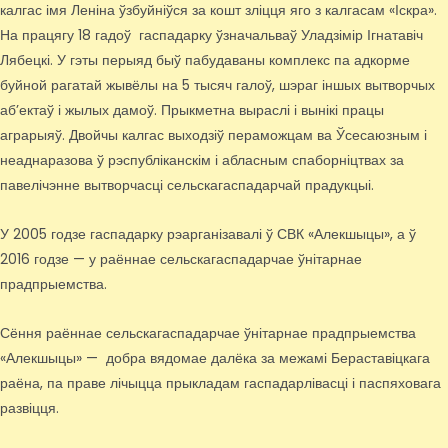
калгас імя Леніна ўзбуйніўся за кошт зліцця яго з калгасам «Іскра».
На працягу 18 гадоў гаспадарку ўзначальваў Уладзімір Ігнатавіч
Лябецкі. У гэты перыяд быў пабудаваны комплекс па адкорме
буйной рагатай жывёлы на 5 тысяч галоў, шэраг іншых вытворчых
аб’ектаў і жылых дамоў. Прыкметна выраслі і вынікі працы
аграрыяў. Двойчы калгас выходзіў пераможцам ва Ўсесаюзным і
неаднаразова ў рэспубліканскім і абласным спаборніцтвах за
павелічэнне вытворчасці сельскагаспадарчай прадукцыі.
У 2005 годзе гаспадарку рэарганізавалі ў СВК «Алекшыцы», а ў
2016 годзе — у раённае сельскагаспадарчае ўнітарнае
прадпрыемства.
Сёння раённае сельскагаспадарчае ўнітарнае прадпрыемства
«Алекшыцы» — добра вядомае далёка за межамі Бераставіцкага
раёна, па праве лічыцца прыкладам гаспадарлівасці і паспяховага
развіцця.