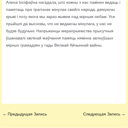
Алена Іосіфаўна нагадала, што кожны з нас павінен ведаць і
памятаць пра трагічнае мінулае свайго народа, дзякуючы
крыві і поту якога мы зараз жывем пад мірным небам. Усе
прыйшлі да высновы, что не ведаючы мінулага, у нас не
будзе будучыні. Напрыканцы мерапрыемства прысутныя
ўшанавалі хвілінай маўчання памяць нявінна загінуўшых
мірных грамадзян у гады Вялікай Айчыннай вайны.
←
Предыдущая Запись
Следующая Запись
→