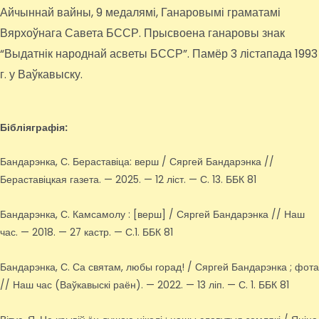
Айчыннай вайны, 9 медалямі, Ганаровымі граматамі
Вярхоўнага Савета БССР. Прысвоена ганаровы знак
“Выдатнік народнай асветы БССР”. Памёр 3 лістапада 1993
г. у Ваўкавыску.
Бібліяграфія:
Бандарэнка, С. Бераставіца: верш / Сяргей Бандарэнка //
Бераставіцкая газета. — 2025. — 12 ліст. — С. 13. ББК 81
Бандарэнка, С. Камсамолу : [верш] / Сяргей Бандарэнка // Наш
час. — 2018. — 27 кастр. — С.1. ББК 81
Бандарэнка, С. Са святам, любы горад! / Сяргей Бандарэнка ; фота
// Наш час (Ваўкавыскі раён). — 2022. — 13 ліп. — С. 1. ББК 81