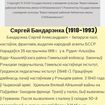
Copyright © 2026 Государственное учреждение культуры "Берестовицкая
районная библиотека имени О.М.Ковалевского" | Powered by Государственное
учреждение культуры "Берестовицкая районная библиотека имени
О.М.Ковалевского"
Сяргей Бандарэнка
(1918-1993)
Бандарэнка Сяргей Аляксандравіч – беларускі паэт,
настаўнік, франтавік, выдатнік народнай асветы БССР.
Нарадзіўся 25 кастрычніка 1918 г. у в. Рудня-Альхоўка
Буда-Кашалёўскага раёна Гомельскай вобласці. Закончыў
Рэчыцкае педвучылішча, Гомельскі настаўніцкі інстытут,
Гродзенскі педагагічны інстытут (1948 г). Працоўную
дзейнасць пачаў настаўнікам у Рэчыцкім раёне. З 1940 года
ў Чырвонай арміі. Удзельнік Вялікай Айчыннай вайны на
Паўднёва-Заходнім фронце. Трапіў у палон, быў вывезены
ў Германію. Пасля вызвалення з палону ў складзе 50-й