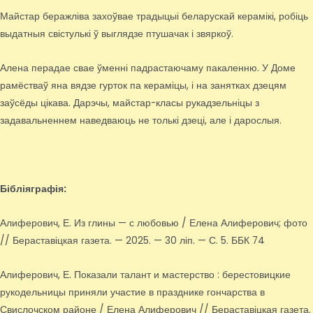
Майстар беражліва захоўвае традыцыі беларускай керамікі, робіць
выдатныя свістулькі ў выглядзе птушачак і звяркоў.
Алена перадае свае ўменні падрастаючаму пакаленню. У Доме
рамёстваў яна вядзе гурток па кераміцы, і на занятках дзецям
заўсёды цікава. Дарэчы, майстар-класы рукадзельніцы з
задавальненнем наведваюць не толькі дзеці, але і дарослыя.
Бібліяграфія:
Алиферович, Е. Из глины — с любовью / Елена Алиферович; фото
// Бераставіцкая газета. — 2025. — 30 ліп. — С. 5. ББК 74
Алиферович, Е. Показали талант и мастерство : берестовицкие
рукодельницы приняли участие в празднике гончарства в
Свислочском районе / Елена Алиферович // Бераставіцкая газета.