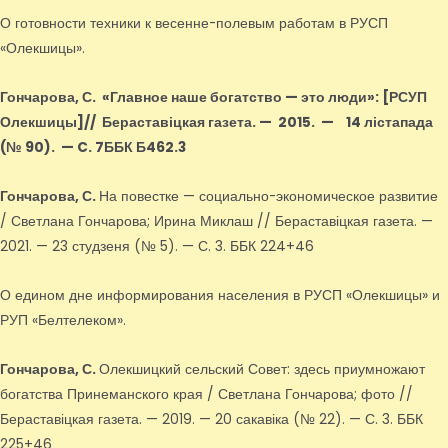
О готовности техники к весенне-полевым работам в РУСП
«Олекшицы».
Гончарова, С.
«Главное наше богатство — это люди»
: [РСУП
Олекшицы]
// Бераставіцкая газета. — 2015.
—
14 лістапада
(№ 90).
—
C. 7ББК Б462.3
Гончарова, С.
На повестке — социально-экономическое развитие
/ Светлана Гончарова; Ирина Миклаш // Бераставіцкая газета. —
2021. — 23 студзеня (№ 5). — С. 3. ББК 224+46
О едином дне информирования населения в РУСП «Олекшицы» и
РУП «Белтелеком».
Гончарова, С.
Олекшицкий сельский Совет: здесь приумножают
богатства Принеманского края / Светлана Гончарова; фото //
Бераставіцкая газета. — 2019. — 20 сакавіка (№ 22). — С. 3. ББК
225+46