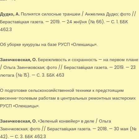
Дудко, А.
Полнятся силосные траншеи / Анжелика Дудко; фото //
Бераставіцкая газета. — 2019. — 24 жніўня (№ 66). — С. 1. ББК
462.3
Об уборке кукурузы на базе РУСП «Олекшицы».
Заенчковская, О.
Бережливость и сохранность — на первом плане
/ Ольга Заенчковская; фото // Бераставіцкая газета. — 2019. — 23
лютага (№ 15). — С. 3. ББК 463
О подготовке сельскохозяйственной техники к предстоящим
весенне-полевым работам в центральных ремонтных мастерских
РУСП «Олекшицы».
Заенчковская, О.
«Зеленый конвейер» в деле / Ольга
Заенчковская; фото // Бераставіцкая газета. — 2018. — 30 мая (№
42). — С. 3. ББК 462.3