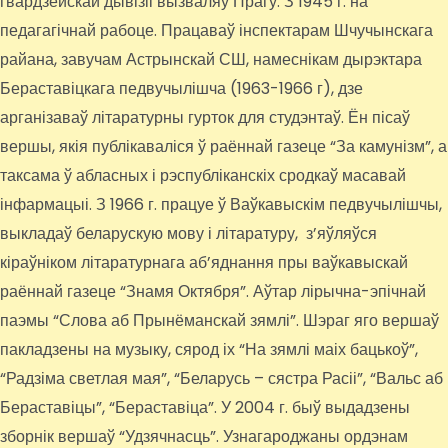
гвардзейскай дывізіі вызваляў Прагу. З 1945 г. на
педагагічнай рабоце. Працаваў інспектарам Шчучынскага
райана, завучам Астрынскай СШ, намеснікам дырэктара
Бераставіцкага педвучылішча (1963-1966 г), дзе
арганізаваў літаратурны гурток для студэнтаў. Ён пісаў
вершы, якія публікаваліся ў раённай газеце “За камунізм”, а
таксама ў абласных і рэспубліканскіх сродкаў масавай
інфармацыі. З 1966 г. працуе ў Ваўкавыскім педвучылішчы,
выкладаў беларускую мову і літаратуру, з’яўляўся
кіраўніком літаратурнага аб’яднання пры ваўкавыскай
раённай газеце “Знамя Октября”. Аўтар лірычна-эпічнай
паэмы “Слова аб Прынёманскай зямлі”. Шэраг яго вершаў
пакладзены на музыку, сярод іх “На зямлі маіх бацькоў”,
“Радзіма светлая мая”, “Беларусь – сястра Расіі”, “Вальс аб
Бераставіцы”, “Бераставіца”. У 2004 г. быў выдадзены
зборнік вершаў “Удзячнасць”. Узнагароджаны ордэнам