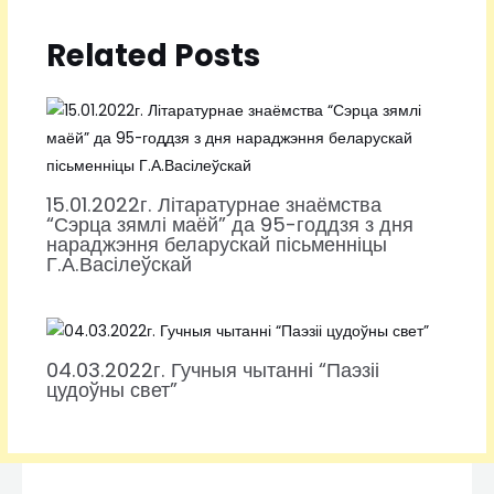
Related Posts
15.01.2022г. Літаратурнае знаёмства
“Сэрца зямлі маёй” да 95-годдзя з дня
нараджэння беларускай пісьменніцы
Г.А.Васілеўскай
04.03.2022г. Гучныя чытанні “Паэзіі
цудоўны свет”