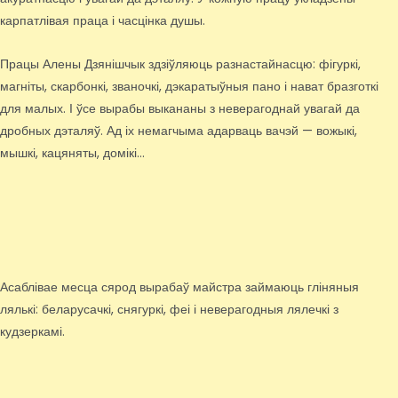
карпатлівая праца і часцінка душы.
Працы Алены Дзянішчык здзіўляюць разнастайнасцю: фігуркі,
магніты, скарбонкі, званочкі, дэкаратыўныя пано і нават бразготкі
для малых. І ўсе вырабы выкананы з неверагоднай увагай да
дробных дэталяў. Ад іх немагчыма адарваць вачэй — вожыкі,
мышкі, кацяняты, домікі…
Асаблівае месца сярод вырабаў майстра займаюць гліняныя
лялькі: беларусачкі, снягуркі, феі і неверагодныя лялечкі з
кудзеркамі.