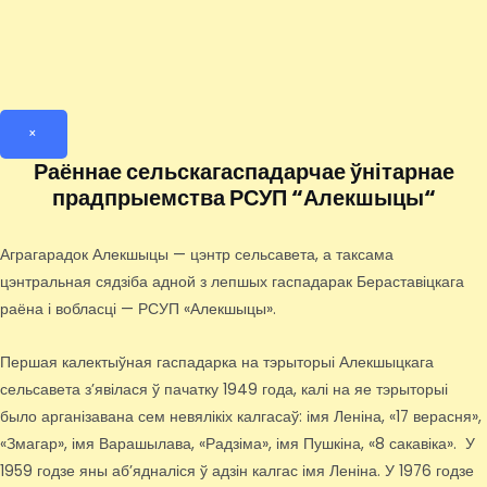
×
Раённае сельскагаспадарчае ўнітарнае
прадпрыемства РСУП “Алекшыцы“
Аграгарадок Алекшыцы — цэнтр сельсавета, а таксама
цэнтральная сядзіба адной з лепшых гаспадарак Бераставіцкага
раёна і вобласці — РСУП «Алекшыцы».
Першая калектыўная гаспадарка на тэрыторыі Алекшыцкага
сельсавета з’явілася ў пачатку 1949 года, калі на яе тэрыторыі
было арганізавана сем невялікіх калгасаў: імя Леніна, «17 верасня»,
«Змагар», імя Варашылава, «Радзіма», імя Пушкіна, «8 сакавіка». У
1959 годзе яны аб’ядналіся ў адзін калгас імя Леніна. У 1976 годзе