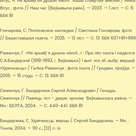
Вітус, Я. Не крывіў ён душою ніколі : нашы славутыя землякі / Яніна
Вітус ; фота // Наш час (Ваўкавыскі раён). — 2023. — 1 ліст. — С. 6.
ББК 81
Гончарова, С. Поэтическое наследие / Светлана Гончарова; фото
// Бераставіцкая газета. — 2025. — 12 ліст. — С. 13. ББК 637+81+966
Раманчук, Г. «Не крывiў я душою нiколi…» : Пра лёс паэта i педагога
С.А.Бандарэнкi (1918-1993, г. Ваўкавыск) i вып. яго зб. выбр. вершаў
«Удзячнасць» / Галiна Раманчук ; фота паэта // Гродзен. праўда. —
2005. — 15 студз. — C. 13. ББК 81
Семянчук, Г. Бандарэнка Сяргей Аляксандравіч / Генадзь
Семянчук // Памяць: гіст – дакум. хроніка Ваўкавыскага раёна. —
Мн.: БЕЛТА, 2004 . — С. 440-441. ББК 81
Бандарэнка, С. Удзячнасць: вершы / Сяргей Бандарэнка. — Мн. :
Тонпік, 2004. — 110 с., [12] л. іл.