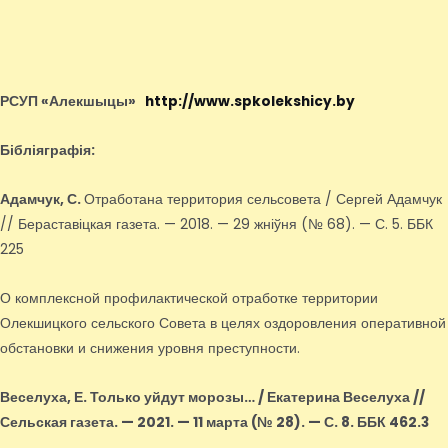
РСУП «Алекшыцы»
http://www.spkolekshicy.by
Бібліяграфія:
Адамчук, С.
Отработана территория сельсовета / Сергей Адамчук
// Бераставіцкая газета. — 2018. — 29 жніўня (№ 68). — С. 5. ББК
225
О комплексной профилактической отработке территории
Олекшицкого сельского Совета в целях оздоровления оперативной
обстановки и снижения уровня преступности.
Веселуха, Е.
Только уйдут морозы… / Екатерина Веселуха //
Сельская газета. — 2021. — 11 марта (№ 28). — С. 8. ББК 462.3