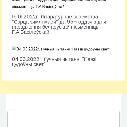
15.01.2022г. Літаратурнае знаёмства
“Сэрца зямлі маёй” да 95-годдзя з дня
нараджэння беларускай пісьменніцы
Г.А.Васілеўскай
04.03.2022г. Гучныя чытанні “Паэзіі
цудоўны свет”