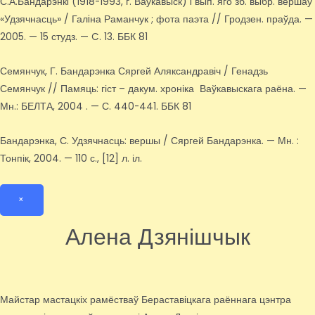
С.А.Бандарэнкi (1918-1993, г. Ваўкавыск) i вып. яго зб. выбр. вершаў
«Удзячнасць» / Галiна Раманчук ; фота паэта // Гродзен. праўда. —
2005. — 15 студз. — C. 13. ББК 81
Семянчук, Г. Бандарэнка Сяргей Аляксандравіч / Генадзь
Семянчук // Памяць: гіст – дакум. хроніка Ваўкавыскага раёна. —
Мн.: БЕЛТА, 2004 . — С. 440-441. ББК 81
Бандарэнка, С. Удзячнасць: вершы / Сяргей Бандарэнка. — Мн. :
Тонпік, 2004. — 110 с., [12] л. іл.
×
Алена Дзянішчык
Майстар мастацкіх рамёстваў Бераставіцкага раённага цэнтра