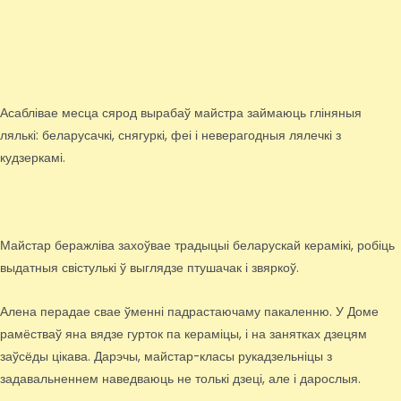
Асаблівае месца сярод вырабаў майстра займаюць гліняныя
лялькі: беларусачкі, снягуркі, феі і неверагодныя лялечкі з
кудзеркамі.
Майстар беражліва захоўвае традыцыі беларускай керамікі, робіць
выдатныя свістулькі ў выглядзе птушачак і звяркоў.
Алена перадае свае ўменні падрастаючаму пакаленню. У Доме
рамёстваў яна вядзе гурток па кераміцы, і на занятках дзецям
заўсёды цікава. Дарэчы, майстар-класы рукадзельніцы з
задавальненнем наведваюць не толькі дзеці, але і дарослыя.