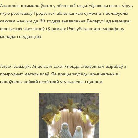
Анастасія прымала ўдзел у абласной акцыі «Дзявочы вянок міру»,
якую рэалізаваў Гродзенскі аблвыканкам сумесна з Беларускім
саюзам жанчын да 80-годдзя вызвалення Беларусі ад нямецка-
фашысцкіх захопнікаў і ў рамках Рэспубліканскага марафону
моладзі і студэнцтва.
Апроч вышыўкі, Анастасія захапляецца стварэннем вырабаў з
прыродных матэрыялаў. Яе працы заўсёды арыгінальныя і
напоўнены нейкай асаблівай утульнасцю і цяплом.