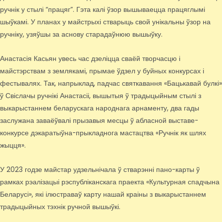
ручнік у стылі “працяг”. Гэта калі ўзор вышываецца працяглымі
шыўкамі. У планах у майстрыхі стварыць свой унікальны ўзор на
ручніку, узяўшы за аснову старадаўнюю вышыўку.
Анастасія Касьян увесь час дзеліцца сваёй творчасцю і
майстэрствам з землякамі, прымае ўдзел у буйных конкурсах і
фестывалях. Так, напрыклад, падчас святкавання «Бацькавай булкі»
ў Свіслачы ручнікі Анастасіі, вышытыя ў традыцыйным стылі з
выкарыстаннем беларускага народнага арнаменту, два гады
заслужана заваёўвалі прызавыя месцы ў абласной выставе-
конкурсе дэкаратыўна-прыкладнога мастацтва «Ручнік як шлях
жыцця».
У 2023 годзе майстар удзельнічала ў стварэнні пано-карты ў
рамках рэалізацыі рэспубліканскага праекта «Культурная спадчына
Беларусі», які ілюстраваў карту нашай краіны з выкарыстаннем
традыцыйных тэхнік ручной вышыўкі.