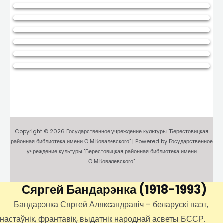
Copyright © 2026 Государственное учреждение культуры "Берестовицкая
районная библиотека имени О.М.Ковалевского" | Powered by Государственное
учреждение культуры "Берестовицкая районная библиотека имени
О.М.Ковалевского"
Сяргей Бандарэнка
(1918-1993)
Бандарэнка Сяргей Аляксандравіч – беларускі паэт,
настаўнік, франтавік, выдатнік народнай асветы БССР.