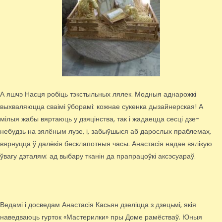
А яшчэ Насця робіць тэкстыльных лялек. Модныя аднарожкі
выхваляюцца сваімі ўборамі: кожнае сукенка дызайнерская! А
мілыя жабы вяртаюць у дзяцінства, так і жадаецца сесці дзе-
небудзь на зялёным лузе, і, забыўшыся аб дарослых праблемах,
вярнуцца ў далёкія бесклапотныя часы. Анастасія надае вялікую
ўвагу дэталям: ад выбару тканін да прапрацоўкі аксэсуараў.
Ведамі і досведам Анастасія Касьян дзеліцца з дзецьмі, якія
наведваюць гурток «Мастерилки» пры Доме рамёстваў. Юныя