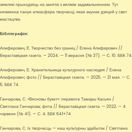
землякі прыходзяць на заняткі з вялікім задавальненнем. Тут
нязменна пануе атмасфера творчасці, якая акунае дзяцей у свет
мастацтва.
Бібліяграфія:
Алиферович, Е. Творчество без границ / Елена Алиферович //
Бераставіцкая газета. — 2024. — 11 верасня (№ 37). — С. 10. ББК 74
Алиферович, Е. Хранительница культурного наследия / Елена
Алиферович; фото // Бераставіцкая газета. — 2025. — 21 мая. — С.
5. ББК 74
Ганчарова, С. «Вясновы букет»: перамога Тамары Касьян /
Святлана Ганчарова; фота // Бераставіцкая газета. — 2022. — 4
чэрвеня (№ 41). — С. 4. ББК 641+74
Ганчарова, С. Іх творчасць — наш культурны здабытак / Святлана