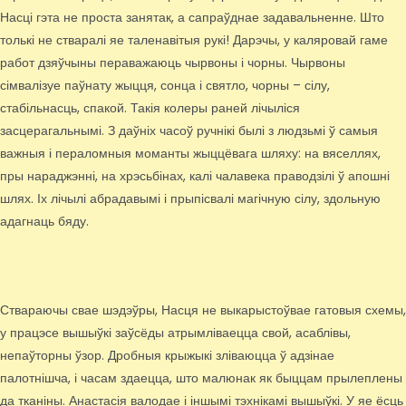
Насці гэта не проста занятак, а сапраўднае задавальненне. Што
толькі не стваралі яе таленавітыя рукі! Дарэчы, у каляровай гаме
работ дзяўчыны пераважаюць чырвоны і чорны. Чырвоны
сімвалізуе паўнату жыцця, сонца і святло, чорны – сілу,
стабільнасць, спакой. Такія колеры раней лічыліся
засцерагальнымі. З даўніх часоў ручнікі былі з людзьмі ў самыя
важныя і пераломныя моманты жыццёвага шляху: на вяселлях,
пры нараджэнні, на хрэсьбінах, калі чалавека праводзілі ў апошні
шлях. Іх лічылі абрадавымі і прыпісвалі магічную сілу, здольную
адагнаць бяду.
Ствараючы свае шэдэўры, Насця не выкарыстоўвае гатовыя схемы,
у працэсе вышыўкі заўсёды атрымліваецца свой, асаблівы,
непаўторны ўзор. Дробныя крыжыкі зліваюцца ў адзінае
палотнішча, і часам здаецца, што малюнак як быццам прылеплены
да тканіны. Анастасія валодае і іншымі тэхнікамі вышыўкі. У яе ёсць