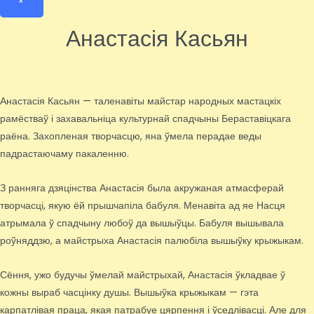
×
Анастасія Касьян
Анастасія Касьян — таленавіты майстар народных мастацкіх
рамёстваў і захавальніца культурнай спадчыны Бераставіцкага
раёна. Захопленая творчасцю, яна ўмела перадае веды
падрастаючаму пакаленню.
З ранняга дзяцінства Анастасія была акружаная атмасферай
творчасці, якую ёй прышчапіла бабуля. Менавіта ад яе Насця
атрымала ў спадчыну любоў да вышыўцы. Бабуля вышывала
роўняддзю, а майстрыха Анастасія палюбіла вышыўку крыжыкам.
Сёння, ужо будучы ўмелай майстрыхай, Анастасія ўкладвае ў
кожны выраб часцінку душы. Вышыўка крыжыкам — гэта
карпатлівая праца, якая патрабуе цярпення і ўседлівасці. Але для