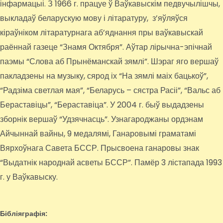
інфармацыі. З 1966 г. працуе ў Ваўкавыскім педвучылішчы,
выкладаў беларускую мову і літаратуру, з’яўляўся
кіраўніком літаратурнага аб’яднання пры ваўкавыскай
раённай газеце “Знамя Октября”. Аўтар лірычна-эпічнай
паэмы “Слова аб Прынёманскай зямлі”. Шэраг яго вершаў
пакладзены на музыку, сярод іх “На зямлі маіх бацькоў”,
“Радзіма светлая мая”, “Беларусь – сястра Расіі”, “Вальс аб
Бераставіцы”, “Бераставіца”. У 2004 г. быў выдадзены
зборнік вершаў “Удзячнасць”. Узнагароджаны ордэнам
Айчыннай вайны, 9 медалямі, Ганаровымі граматамі
Вярхоўнага Савета БССР. Прысвоена ганаровы знак
“Выдатнік народнай асветы БССР”. Памёр 3 лістапада 1993
г. у Ваўкавыску.
Бібліяграфія: