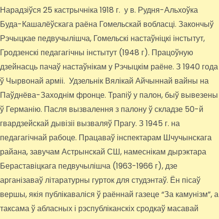
Нарадзіўся 25 кастрычніка 1918 г. у в. Рудня-Альхоўка
Буда-Кашалёўскага раёна Гомельскай вобласці. Закончыў
Рэчыцкае педвучылішча, Гомельскі настаўніцкі інстытут,
Гродзенскі педагагічны інстытут (1948 г). Працоўную
дзейнасць пачаў настаўнікам у Рэчыцкім раёне. З 1940 года
ў Чырвонай арміі. Удзельнік Вялікай Айчыннай вайны на
Паўднёва-Заходнім фронце. Трапіў у палон, быў вывезены
ў Германію. Пасля вызвалення з палону ў складзе 50-й
гвардзейскай дывізіі вызваляў Прагу. З 1945 г. на
педагагічнай рабоце. Працаваў інспектарам Шчучынскага
райана, завучам Астрынскай СШ, намеснікам дырэктара
Бераставіцкага педвучылішча (1963-1966 г), дзе
арганізаваў літаратурны гурток для студэнтаў. Ён пісаў
вершы, якія публікаваліся ў раённай газеце “За камунізм”, а
таксама ў абласных і рэспубліканскіх сродкаў масавай