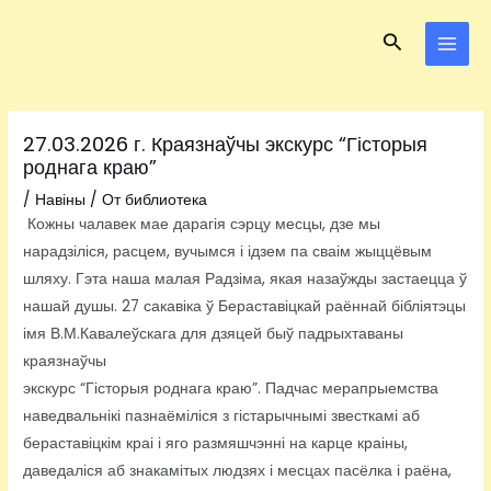
Перейти
Навигация
MAI
Поиск
к
по
MEN
содержимому
записям
27.03.2026 г. Краязнаўчы экскурс “Гісторыя
роднага краю”
/
Навіны
/ От
библиотека
Кожны чалавек мае дарагія сэрцу месцы, дзе мы
нарадзіліся, расцем, вучымся і ідзем па сваім жыццёвым
шляху. Гэта наша малая Радзіма, якая назаўжды застаецца ў
нашай душы. 27 сакавіка ў Бераставіцкай раённай бібліятэцы
імя В.М.Кавалеўскага для дзяцей быў падрыхтаваны
краязнаўчы
экскурс “Гісторыя роднага краю”. Падчас мерапрыемства
наведвальнікі пазнаёміліся з гістарычнымі звесткамі аб
бераставіцкім краі і яго размяшчэнні на карце краіны,
даведаліся аб знакамітых людзях і месцах пасёлка і раёна,