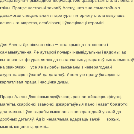
дэкаратыўна-прыкладной творчасці. Але фаварытам стала лепка з
гліны. Працэс настолькі захапіў Алену, што яна самастойна з
дапамогай спецыяльнай літаратуры і інтэрнэту стала вывучаць
асновы ганчарства, асаблівасці і ўласцівасці керамікі.
Для Алены Дзянішчык гліна — гэта крыніца натхнення і
самавыяўлення. Яе аўтарскі почырк індывідуальны і вядомы: ад
вытанчаных фігурак лялек да вытанчаных дэкаратыўных элементаў
на званочках – усе яе вырабы выкананы з неверагоднай
акуратнасцю і ўвагай да дэталяў. У кожную працу ўкладзены
карпатлівая праца і часцінка душы.
Працы Алены Дзянішчык здзіўляюць разнастайнасцю: фігуркі,
магніты, скарбонкі, званочкі, дэкаратыўныя пано і нават бразготкі
для малых. І ўсе вырабы выкананы з неверагоднай увагай да
дробных дэталяў. Ад іх немагчыма адарваць вачэй — вожыкі,
мышкі, кацяняты, домікі…