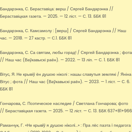
Бандарэнка, С. Бераставіца: верш / Сяргей Бандарэнка //
Бераставіцкая газета. — 2025. — 12 ліст. — С. 13. ББК 81
Бандарэнка, С. Камсамолу : [верш] / Сяргей Бандарэнка // Наш
час. — 2018. — 27 кастр. — С.1. ББК 81
Бандарэнка, С. Са святам, любы горад! / Сяргей Бандарэнка ; фота
// Наш час (Ваўкавыскі раён). — 2022. — 13 ліп. — С. 1. ББК 81
Вітус, Я. Не крывіў ён душою ніколі : нашы славутыя землякі / Яніна
Вітус ; фота // Наш час (Ваўкавыскі раён). — 2023. — 1 ліст. — С. 6.
ББК 81
Гончарова, С. Поэтическое наследие / Светлана Гончарова; фото
// Бераставіцкая газета. — 2025. — 12 ліст. — С. 13. ББК 637+81+966
Раманчук, Г. «Не крывiў я душою нiколi…» : Пра лёс паэта i педагога