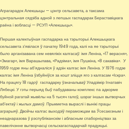
Аграгарадок Алекшыцы — цэнтр сельсавета, а таксама
цэнтральная сядзіба адной з лепшых гаспадарак Бераставіцкага
раёна і вобласці — РСУП «Алекшыцы».
Першая калектыўная гаспадарка на тэрыторыі Алекшыцкага
сельсавета з’явілася ў пачатку 1949 года, калі на яе тэрыторыі
было арганізавана сем невялікіх калгасаў: імя Леніна, «17 верасня»,
«Змагар», імя Варашылава, «Радзіма», імя Пушкіна, «8 сакавіка». У
1959 годзе яны аб’ядналіся ў адзін калгас імя Леніна. У 1976 годзе
калгас імя Леніна ўзбуйніўся за кошт зліцця яго з калгасам «Іскра».
На працягу 18 гадоў гаспадарку ўзначальваў Уладзімір Ігнатавіч
Лябецкі. У гэты перыяд быў пабудаваны комплекс па адкорме
буйной рагатай жывёлы на 5 тысяч галоў, шэраг іншых вытворчых
аб’ектаў і жылых дамоў. Прыкметна выраслі і вынікі працы
аграрыяў. Двойчы калгас выходзіў пераможцам ва Ўсесаюзным і
неаднаразова ў рэспубліканскім і абласным спаборніцтвах за
павелічэнне вытворчасці сельскагаспадарчай прадукцыі.