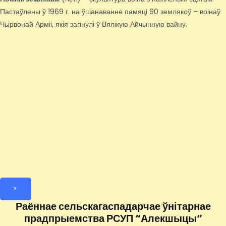
Пастаўлены ў 1969 г. на ўшанаванне памяці 90 землякоў – воінаў
Чырвонай Арміі, якія загінулі ў Вялікую Айчынную вайну.
×
Раённае сельскагаспадарчае ўнітарнае
прадпрыемства РСУП “Алекшыцы“