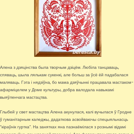
Алена з дзяцінства была творчым дзіцём. Любіла танцаваць,
спяваць, шыла лялькам сукенкі, але больш за ўсё ёй падабалася
маляваць. Гэта і нядзіўна, бо мама дзяўчынкі працавала мастаком-
афарміцелем у Доме культуры, добра валодала навыкамі
выяўленчага мастацтва.
Глыбей у свет мастацтва Алена акунулася, калі вучылася ў Гродне
ў гуманітарным каледжы, дадаткова асвойваючы спецыяльнасць
“кіраўнік гуртка”. На занятках яна пазнаёмілася з рознымі відамі