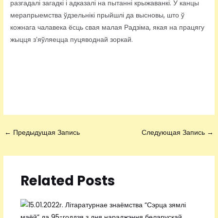
разгадалі загадкі і адказалі на пытанні крыжаванкі. У канцы
мерапрыемства ўдзельнікі прыйшлі да высновы, што ў
кожнага чалавека ёсць свая малая Радзіма, якая на працягу
жыцця з’яўляецца пуцяводнай зоркай.
←
Предыдущая Запись
Следующая Запись
→
Related Posts