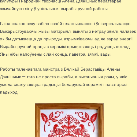
культуры і народнай творчасці Алена Дзянішчык ператварае
звычайную гліну ў унікальныя вырабы ручной работы.
Гліна спакон веку вабіла сваёй пластычнасцю і ўніверсальнасцю.
Выкарыстоўваючы жывы матэрыял, выняты з нетраў зямлі, чалавек
як бы датыкаецца да прыроды, атрымліваючы ад яе зарад энергіі.
Вырабы ручной працы з керамікі прыцягваюць і радуюць погляд.
Яны нібы напоўнены сілай сонца, паветра, зямлі, вады.
Работы таленавітага майстра з Вялікай Бераставіцы Алены
Дзянішчык — гэта не проста вырабы, а вытанчаныя рэчы, у якіх
умела спалучаюцца традыцыі беларускай керамікі і наватарскі
падыход.