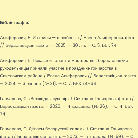
Бібліяграфія:
Алиферович, Е. Из глины — с любовью / Елена Алиферович; фото
// Бераставіцкая газета. — 2025. — 30 ліп. — С. 5. ББК 74
Алиферович, Е. Показали талант и мастерство : берестовицкие
рукодельницы приняли участие в празднике гончарства в
Свислочском районе / Елена Алиферович // Бераставіцкая газета.
— 2024. — 31 ліпеня (№ 31). — С. 7. ББК 74+64
Ганчарова, С. «Велікодны сувенір» / Святлана Ганчарова; фота //
Бераставіцкая газета. — 2020. — 4 красавіка (№ 26). — С. 4. ББК
74
Ганчарова, С. Дзівосы беларускай саломкі / Святлана Ганчарова;
фота // Бераставіцкая газета. — 2023. — 1 лістапада (№ 59). — С.