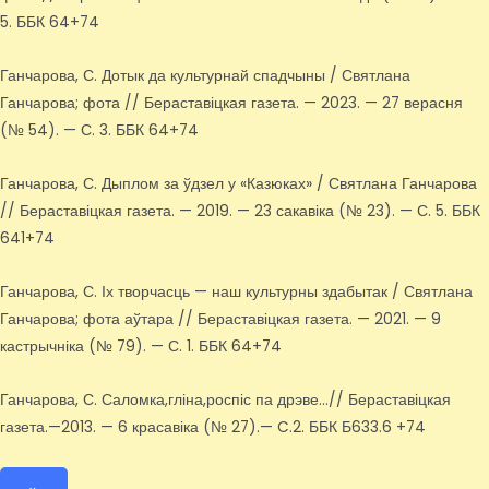
5. ББК 64+74
Ганчарова, С. Дотык да культурнай спадчыны / Святлана
Ганчарова; фота // Бераставіцкая газета. — 2023. — 27 верасня
(№ 54). — С. 3. ББК 64+74
Ганчарова, С. Дыплом за ўдзел у «Казюках» / Святлана Ганчарова
// Бераставіцкая газета. — 2019. — 23 сакавіка (№ 23). — С. 5. ББК
641+74
Ганчарова, С. Іх творчасць — наш культурны здабытак / Святлана
Ганчарова; фота аўтара // Бераставіцкая газета. — 2021. — 9
кастрычніка (№ 79). — С. 1. ББК 64+74
Ганчарова, С. Саломка,гліна,роспіс па дрэве…// Бераставіцкая
газета.—2013. — 6 красавіка (№ 27).— C.2. ББК Б633.6 +74