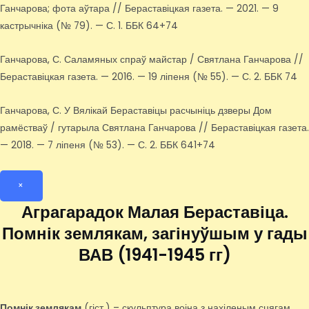
Ганчарова; фота аўтара // Бераставіцкая газета. — 2021. — 9
кастрычніка (№ 79). — С. 1. ББК 64+74
Ганчарова, С. Саламяных спраў майстар / Святлана Ганчарова //
Бераставіцкая газета. — 2016. — 19 ліпеня (№ 55). — С. 2. ББК 74
Ганчарова, С. У Вялікай Бераставіцы расчыніць дзверы Дом
рамёстваў / гутарыла Святлана Ганчарова // Бераставіцкая газета.
— 2018. — 7 ліпеня (№ 53). — С. 2. ББК 641+74
×
Аграгарадок Малая Бераставіца.
Помнік землякам, загінуўшым у гады
ВАВ (1941-1945 гг)
Помнік землякам
(гіст.) – скульптура воіна з нахіленым сцягам.