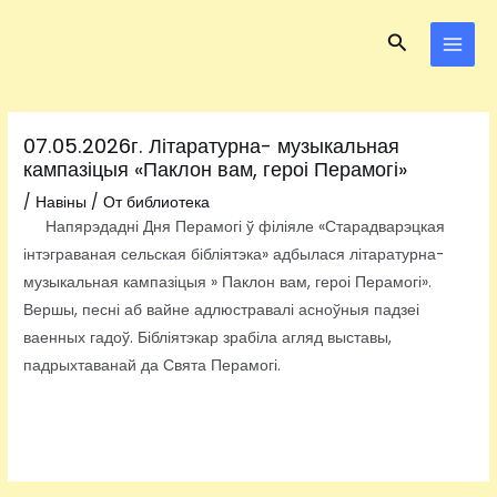
Перейти
Навигация
MAI
Поиск
к
по
MEN
содержимому
записям
07.05.2026г. Літаратурна- музыкальная
кампазіцыя «Паклон вам, героі Перамогі»
/
Навіны
/ От
библиотека
Напярэдадні Дня Перамогі ў філіяле «Старадварэцкая
інтэграваная сельская бібліятэка» адбылася літаратурна-
музыкальная кампазіцыя » Паклон вам, героі Перамогі».
Вершы, песні аб вайне адлюстравалі асноўныя падзеі
ваенных гадоў. Бібліятэкар зрабіла агляд выставы,
падрыхтаванай да Свята Перамогі.