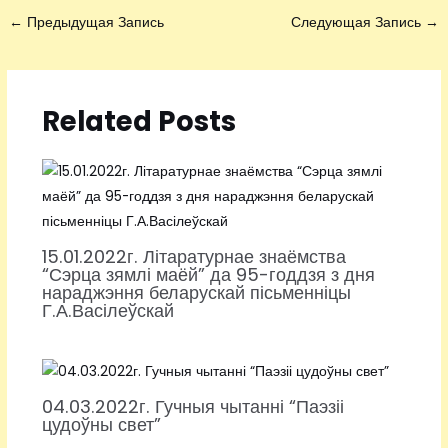
←
Предыдущая Запись
Следующая Запись
→
Related Posts
15.01.2022г. Літаратурнае знаёмства
“Сэрца зямлі маёй” да 95-годдзя з дня
нараджэння беларускай пісьменніцы
Г.А.Васілеўскай
04.03.2022г. Гучныя чытанні “Паэзіі
цудоўны свет”