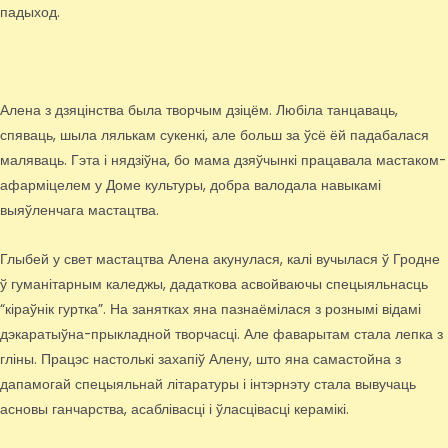
падыход.
Алена з дзяцінства была творчым дзіцём. Любіла танцаваць,
спяваць, шыла лялькам сукенкі, але больш за ўсё ёй падабалася
маляваць. Гэта і нядзіўна, бо мама дзяўчынкі працавала мастаком-
афарміцелем у Доме культуры, добра валодала навыкамі
выяўленчага мастацтва.
Глыбей у свет мастацтва Алена акунулася, калі вучылася ў Гродне
ў гуманітарным каледжы, дадаткова асвойваючы спецыяльнасць
“кіраўнік гуртка”. На занятках яна пазнаёмілася з рознымі відамі
дэкаратыўна-прыкладной творчасці. Але фаварытам стала лепка з
гліны. Працэс настолькі захапіў Алену, што яна самастойна з
дапамогай спецыяльнай літаратуры і інтэрнэту стала вывучаць
асновы ганчарства, асаблівасці і ўласцівасці керамікі.