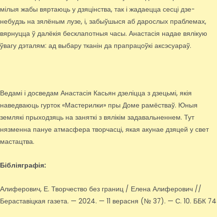
мілыя жабы вяртаюць у дзяцінства, так і жадаецца сесці дзе-
небудзь на зялёным лузе, і, забыўшыся аб дарослых праблемах,
вярнуцца ў далёкія бесклапотныя часы. Анастасія надае вялікую
ўвагу дэталям: ад выбару тканін да прапрацоўкі аксэсуараў.
Ведамі і досведам Анастасія Касьян дзеліцца з дзецьмі, якія
наведваюць гурток «Мастерилки» пры Доме рамёстваў. Юныя
землякі прыходзяць на заняткі з вялікім задавальненнем. Тут
нязменна пануе атмасфера творчасці, якая акунае дзяцей у свет
мастацтва.
Бібліяграфія:
Алиферович, Е. Творчество без границ / Елена Алиферович //
Бераставіцкая газета. — 2024. — 11 верасня (№ 37). — С. 10. ББК 74