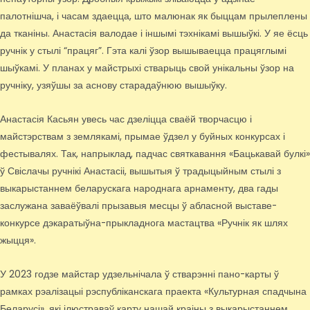
палотнішча, і часам здаецца, што малюнак як быццам прылеплены
да тканіны. Анастасія валодае і іншымі тэхнікамі вышыўкі. У яе ёсць
ручнік у стылі “працяг”. Гэта калі ўзор вышываецца працяглымі
шыўкамі. У планах у майстрыхі стварыць свой унікальны ўзор на
ручніку, узяўшы за аснову старадаўнюю вышыўку.
Анастасія Касьян увесь час дзеліцца сваёй творчасцю і
майстэрствам з землякамі, прымае ўдзел у буйных конкурсах і
фестывалях. Так, напрыклад, падчас святкавання «Бацькавай булкі»
ў Свіслачы ручнікі Анастасіі, вышытыя ў традыцыйным стылі з
выкарыстаннем беларускага народнага арнаменту, два гады
заслужана заваёўвалі прызавыя месцы ў абласной выставе-
конкурсе дэкаратыўна-прыкладнога мастацтва «Ручнік як шлях
жыцця».
У 2023 годзе майстар удзельнічала ў стварэнні пано-карты ў
рамках рэалізацыі рэспубліканскага праекта «Культурная спадчына
Беларусі», які ілюстраваў карту нашай краіны з выкарыстаннем