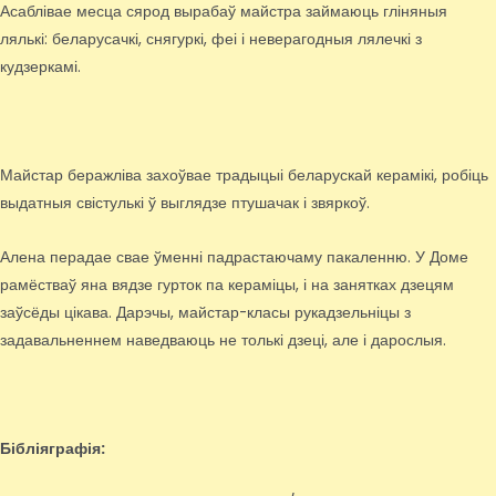
Асаблівае месца сярод вырабаў майстра займаюць гліняныя
лялькі: беларусачкі, снягуркі, феі і неверагодныя лялечкі з
кудзеркамі.
Майстар беражліва захоўвае традыцыі беларускай керамікі, робіць
выдатныя свістулькі ў выглядзе птушачак і звяркоў.
Алена перадае свае ўменні падрастаючаму пакаленню. У Доме
рамёстваў яна вядзе гурток па кераміцы, і на занятках дзецям
заўсёды цікава. Дарэчы, майстар-класы рукадзельніцы з
задавальненнем наведваюць не толькі дзеці, але і дарослыя.
Бібліяграфія: