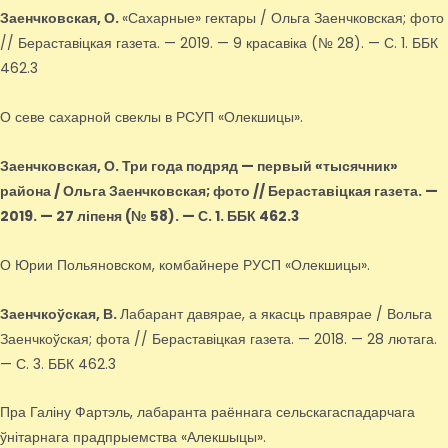
Заенчковская, О.
«Сахарные» гектары / Ольга Заенчковская; фото
// Бераставіцкая газета. — 2019. — 9 красавіка (№ 28). — С. 1. ББК
462.3
О севе сахарной свеклы в РСУП «Олекшицы».
Заенчковская, О.
Три года подряд — первый «тысячник»
района / Ольга Заенчковская; фото // Бераставіцкая газета. —
2019. — 27 ліпеня (№ 58). — С. 1. ББК 462.3
О Юрии Польяновском, комбайнере РУСП «Олекшицы».
Заенчкоўская, В.
Лабарант давярае, а якасць правярае / Вольга
Заенчкоўская; фота // Бераставіцкая газета. — 2018. — 28 лютага.
— С. 3. ББК 462.3
Пра Галіну Фартэль, лабаранта раённага сельскагаспадарчага
ўнітарнага прадпрыемства «Алекшыцы».