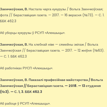
Заенчкоўская, В.
Настала чарга кукурузы / Вольга Заенчкоўская;
фота // Бераставіцкая газета. — 2017. — 16 верасня (№73). — С. 1.
ББК 462.3
Аб уборцы кукурузы ў РСУП «Алекшыцы».
Заенчкоўская, В.
На хлебнай ніве — сямейны экіпаж / Вольга
Заенчкоўская // Бераставіцкая газета. — 2017. — 12 жніўня (№63).
— С. 1. ББК 462.3
Аб работніках РУСП «Алекшыцы».
Заенчкоўская, В.
Паказалі прафесійнае майстэрства / Вольга
Заенчкоўская // Бераставіцкая газета. — 2018. — 13 студзеня
(№3). — С. 1, 3. ББК 462.3
Аб рабоце ў РСУП «Алекшыцы».