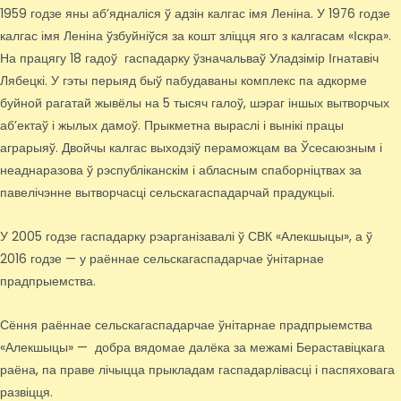
1959 годзе яны аб’ядналіся ў адзін калгас імя Леніна. У 1976 годзе
калгас імя Леніна ўзбуйніўся за кошт зліцця яго з калгасам «Іскра».
На працягу 18 гадоў гаспадарку ўзначальваў Уладзімір Ігнатавіч
Лябецкі. У гэты перыяд быў пабудаваны комплекс па адкорме
буйной рагатай жывёлы на 5 тысяч галоў, шэраг іншых вытворчых
аб’ектаў і жылых дамоў. Прыкметна выраслі і вынікі працы
аграрыяў. Двойчы калгас выходзіў пераможцам ва Ўсесаюзным і
неаднаразова ў рэспубліканскім і абласным спаборніцтвах за
павелічэнне вытворчасці сельскагаспадарчай прадукцыі.
У 2005 годзе гаспадарку рэарганізавалі ў СВК «Алекшыцы», а ў
2016 годзе — у раённае сельскагаспадарчае ўнітарнае
прадпрыемства.
Сёння раённае сельскагаспадарчае ўнітарнае прадпрыемства
«Алекшыцы» — добра вядомае далёка за межамі Бераставіцкага
раёна, па праве лічыцца прыкладам гаспадарлівасці і паспяховага
развіцця.