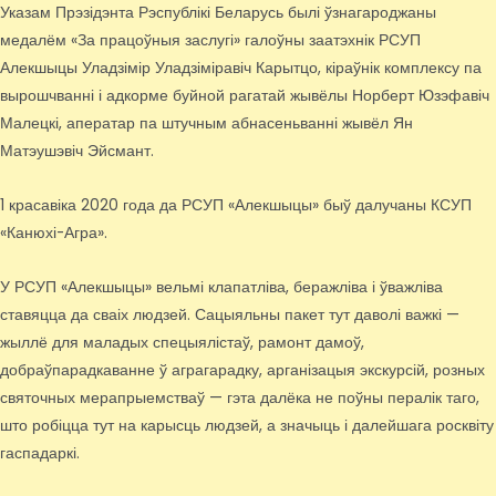
Указам Прэзідэнта Рэспублікі Беларусь былі ўзнагароджаны
медалём «За працоўныя заслугі» галоўны заатэхнік РСУП
Алекшыцы Уладзімір Уладзіміравіч Карытцо, кіраўнік комплексу па
вырошчванні і адкорме буйной рагатай жывёлы Норберт Юзэфавіч
Малецкі, аператар па штучным абнасеньванні жывёл Ян
Матэушэвіч Эйсмант.
1 красавіка 2020 года да РСУП «Алекшыцы» быў далучаны КСУП
«Канюхі-Агра».
У РСУП «Алекшыцы» вельмі клапатліва, беражліва і ўважліва
ставяцца да сваіх людзей. Сацыяльны пакет тут даволі важкі —
жыллё для маладых спецыялістаў, рамонт дамоў,
добраўпарадкаванне ў аграгарадку, арганізацыя экскурсій, розных
святочных мерапрыемстваў — гэта далёка не поўны пералік таго,
што робіцца тут на карысць людзей, а значыць і далейшага росквіту
гаспадаркі.