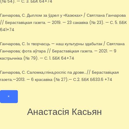
(№ 54). — С. 3. ББК 64+74
Ганчарова, С. Дыплом за ўдзел у «Казюках» / Святлана Ганчарова
// Бераставіцкая газета. — 2019. — 23 сакавіка (№ 23). — С. 5. ББК
641+74
Ганчарова, С. Іх творчасць — наш культурны здабытак / Святлана
Ганчарова; фота аўтара // Бераставіцкая газета. — 2021. — 9
кастрычніка (№ 79). — С. 1. ББК 64+74
Ганчарова, С. Саломка,гліна,роспіс па дрэве…// Бераставіцкая
газета.—2013. — 6 красавіка (№ 27).— C.2. ББК Б633.6 +74
×
Анастасія Касьян