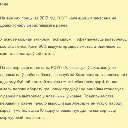
года.
Па выніках працы за 2019 год РСУП «Алекшыцы» занесена на
Дошку гонару Бераставіцкага раёна.
У аснове моцнай эканомікі гаспадаркі — эфектыўнасць вытворчасці
малака і мяса. Каля 80% выручкі прадпрыемства атрымлівае за
кошт жывёлагадоўчай галіны.
Па вытворчасці ялавічыны РСУП «Алекшыцы» ўваходзіць у лік
лепшых на ўзроўні вобласці і рэспублікі. Комплекс па вырошчванні і
адкорму буйной рагатай жывёлы — візітоўка гаспадаркі, ён дае
амаль палову абароту грашовых сродкаў і не аднойчы станавіўся
лідарам па вытворчасці ялавічыны ў краіне. Прадпрыемства
першымі ў раёне пачало вырошчваць Абердзін-ангускую пароду
кароў і ўжо больш за 10 гадоў спецыялізуецца на вытворчасці
мармуровай ялавічыны.