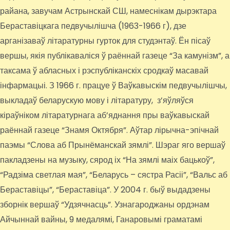
райана, завучам Астрынскай СШ, намеснікам дырэктара
Бераставіцкага педвучылішча (1963-1966 г), дзе
арганізаваў літаратурны гурток для студэнтаў. Ён пісаў
вершы, якія публікаваліся ў раённай газеце “За камунізм”, а
таксама ў абласных і рэспубліканскіх сродкаў масавай
інфармацыі. З 1966 г. працуе ў Ваўкавыскім педвучылішчы,
выкладаў беларускую мову і літаратуру, з’яўляўся
кіраўніком літаратурнага аб’яднання пры ваўкавыскай
раённай газеце “Знамя Октября”. Аўтар лірычна-эпічнай
паэмы “Слова аб Прынёманскай зямлі”. Шэраг яго вершаў
пакладзены на музыку, сярод іх “На зямлі маіх бацькоў”,
“Радзіма светлая мая”, “Беларусь – сястра Расіі”, “Вальс аб
Бераставіцы”, “Бераставіца”. У 2004 г. быў выдадзены
зборнік вершаў “Удзячнасць”. Узнагароджаны ордэнам
Айчыннай вайны, 9 медалямі, Ганаровымі граматамі