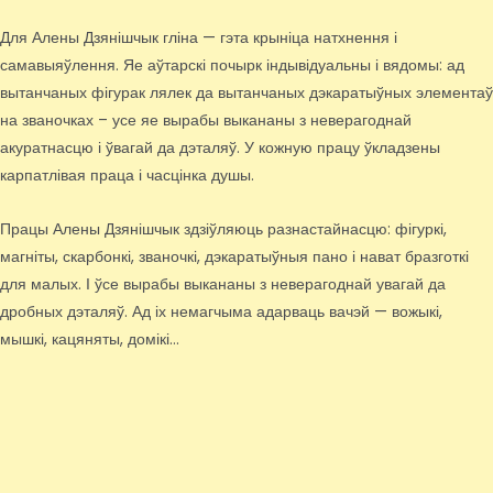
Для Алены Дзянішчык гліна — гэта крыніца натхнення і
самавыяўлення. Яе аўтарскі почырк індывідуальны і вядомы: ад
вытанчаных фігурак лялек да вытанчаных дэкаратыўных элементаў
на званочках – усе яе вырабы выкананы з неверагоднай
акуратнасцю і ўвагай да дэталяў. У кожную працу ўкладзены
карпатлівая праца і часцінка душы.
Працы Алены Дзянішчык здзіўляюць разнастайнасцю: фігуркі,
магніты, скарбонкі, званочкі, дэкаратыўныя пано і нават бразготкі
для малых. І ўсе вырабы выкананы з неверагоднай увагай да
дробных дэталяў. Ад іх немагчыма адарваць вачэй — вожыкі,
мышкі, кацяняты, домікі…