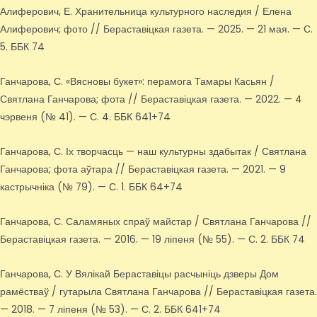
Алиферович, Е. Хранительница культурного наследия / Елена
Алиферович; фото // Бераставіцкая газета. — 2025. — 21 мая. — С.
5. ББК 74
Ганчарова, С. «Вясновы букет»: перамога Тамары Касьян /
Святлана Ганчарова; фота // Бераставіцкая газета. — 2022. — 4
чэрвеня (№ 41). — С. 4. ББК 641+74
Ганчарова, С. Іх творчасць — наш культурны здабытак / Святлана
Ганчарова; фота аўтара // Бераставіцкая газета. — 2021. — 9
кастрычніка (№ 79). — С. 1. ББК 64+74
Ганчарова, С. Саламяных спраў майстар / Святлана Ганчарова //
Бераставіцкая газета. — 2016. — 19 ліпеня (№ 55). — С. 2. ББК 74
Ганчарова, С. У Вялікай Бераставіцы расчыніць дзверы Дом
рамёстваў / гутарыла Святлана Ганчарова // Бераставіцкая газета.
— 2018. — 7 ліпеня (№ 53). — С. 2. ББК 641+74