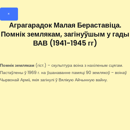
×
Аграгарадок Малая Бераставіца.
Помнік землякам, загінуўшым у гады
ВАВ (1941-1945 гг)
Помнік землякам
(гіст.) – скульптура воіна з нахіленым сцягам.
Пастаўлены ў 1969 г. на ўшанаванне памяці 90 землякоў – воінаў
Чырвонай Арміі, якія загінулі ў Вялікую Айчынную вайну.