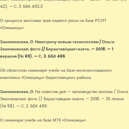
42). — С. 3. ББК 462.3
О процессе заготовки трав первого укоса на базе РСУП
«Олекшицы».
Заенчковская, О.
Навстречу новым технологиям / Ольга
Заенчковская; фото // Бераставіцкая газета. — 2018. — 1
верасня (№ 69). — С. 3. ББК 466
Об областном семинаре-учебе на базе молочнотоварного
комплекса «Олекшицы» Берестовицкого района.
Заенчковская, О.
На повестке дня — производство молока / Ольга
Заенчковская; фото // Бераставіцкая газета. — 2018. — 25 ліпеня
(№ 58). — С. 2. ББК 466
О семенаре-учебе на базе МТК «Олекшицы».