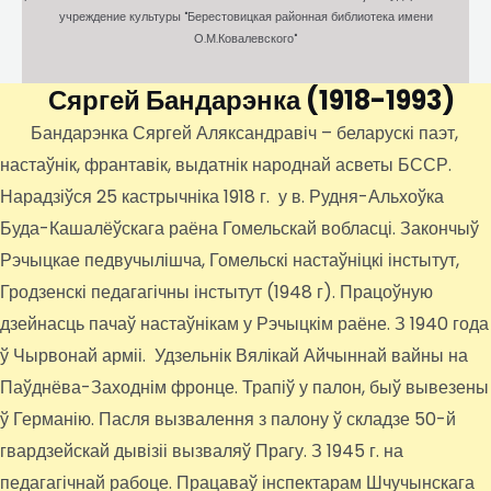
учреждение культуры "Берестовицкая районная библиотека имени
О.М.Ковалевского"
Сяргей Бандарэнка
(1918-1993)
Бандарэнка Сяргей Аляксандравіч – беларускі паэт,
настаўнік, франтавік, выдатнік народнай асветы БССР.
Нарадзіўся 25 кастрычніка 1918 г. у в. Рудня-Альхоўка
Буда-Кашалёўскага раёна Гомельскай вобласці. Закончыў
Рэчыцкае педвучылішча, Гомельскі настаўніцкі інстытут,
Гродзенскі педагагічны інстытут (1948 г). Працоўную
дзейнасць пачаў настаўнікам у Рэчыцкім раёне. З 1940 года
ў Чырвонай арміі. Удзельнік Вялікай Айчыннай вайны на
Паўднёва-Заходнім фронце. Трапіў у палон, быў вывезены
ў Германію. Пасля вызвалення з палону ў складзе 50-й
гвардзейскай дывізіі вызваляў Прагу. З 1945 г. на
педагагічнай рабоце. Працаваў інспектарам Шчучынскага