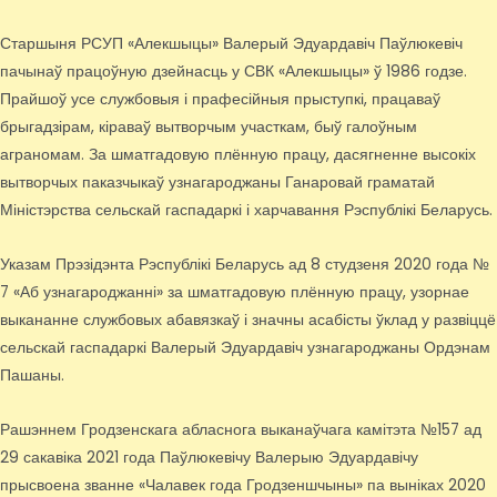
Старшыня РСУП «Алекшыцы» Валерый Эдуардавіч Паўлюкевіч
пачынаў працоўную дзейнасць у СВК «Алекшыцы» ў 1986 годзе.
Прайшоў усе службовыя і прафесійныя прыступкі, працаваў
брыгадзірам, кіраваў вытворчым участкам, быў галоўным
аграномам. За шматгадовую плённую працу, дасягненне высокіх
вытворчых паказчыкаў узнагароджаны Ганаровай граматай
Міністэрства сельскай гаспадаркі і харчавання Рэспублікі Беларусь.
Указам Прэзідэнта Рэспублікі Беларусь ад 8 студзеня 2020 года №
7 «Аб узнагароджанні» за шматгадовую плённую працу, узорнае
выкананне службовых абавязкаў і значны асабісты ўклад у развіццё
сельскай гаспадаркі Валерый Эдуардавіч узнагароджаны Ордэнам
Пашаны.
Рашэннем Гродзенскага абласнога выканаўчага камітэта №157 ад
29 сакавіка 2021 года Паўлюкевічу Валерыю Эдуардавічу
прысвоена званне «Чалавек года Гродзеншчыны» па выніках 2020