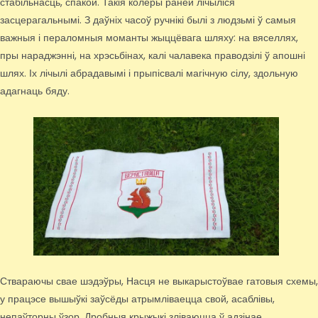
стабільнасць, спакой. Такія колеры раней лічыліся
засцерагальнымі. З даўніх часоў ручнікі былі з людзьмі ў самыя
важныя і пераломныя моманты жыццёвага шляху: на вяселлях,
пры нараджэнні, на хрэсьбінах, калі чалавека праводзілі ў апошні
шлях. Іх лічылі абрадавымі і прыпісвалі магічную сілу, здольную
адагнаць бяду.
Ствараючы свае шэдэўры, Насця не выкарыстоўвае гатовыя схемы,
у працэсе вышыўкі заўсёды атрымліваецца свой, асаблівы,
непаўторны ўзор. Дробныя крыжыкі зліваюцца ў адзінае