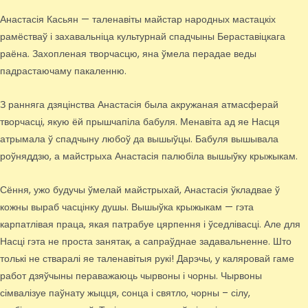
Анастасія Касьян — таленавіты майстар народных мастацкіх
рамёстваў і захавальніца культурнай спадчыны Бераставіцкага
раёна. Захопленая творчасцю, яна ўмела перадае веды
падрастаючаму пакаленню.
З ранняга дзяцінства Анастасія была акружаная атмасферай
творчасці, якую ёй прышчапіла бабуля. Менавіта ад яе Насця
атрымала ў спадчыну любоў да вышыўцы. Бабуля вышывала
роўняддзю, а майстрыха Анастасія палюбіла вышыўку крыжыкам.
Сёння, ужо будучы ўмелай майстрыхай, Анастасія ўкладвае ў
кожны выраб часцінку душы. Вышыўка крыжыкам — гэта
карпатлівая праца, якая патрабуе цярпення і ўседлівасці. Але для
Насці гэта не проста занятак, а сапраўднае задавальненне. Што
толькі не стваралі яе таленавітыя рукі! Дарэчы, у каляровай гаме
работ дзяўчыны пераважаюць чырвоны і чорны. Чырвоны
сімвалізуе паўнату жыцця, сонца і святло, чорны – сілу,