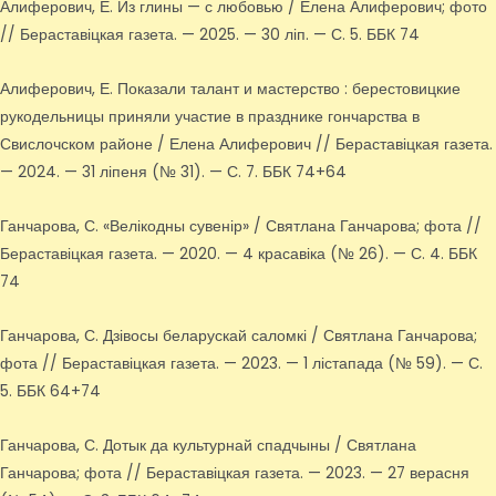
Алиферович, Е. Из глины — с любовью / Елена Алиферович; фото
// Бераставіцкая газета. — 2025. — 30 ліп. — С. 5. ББК 74
Алиферович, Е. Показали талант и мастерство : берестовицкие
рукодельницы приняли участие в празднике гончарства в
Свислочском районе / Елена Алиферович // Бераставіцкая газета.
— 2024. — 31 ліпеня (№ 31). — С. 7. ББК 74+64
Ганчарова, С. «Велікодны сувенір» / Святлана Ганчарова; фота //
Бераставіцкая газета. — 2020. — 4 красавіка (№ 26). — С. 4. ББК
74
Ганчарова, С. Дзівосы беларускай саломкі / Святлана Ганчарова;
фота // Бераставіцкая газета. — 2023. — 1 лістапада (№ 59). — С.
5. ББК 64+74
Ганчарова, С. Дотык да культурнай спадчыны / Святлана
Ганчарова; фота // Бераставіцкая газета. — 2023. — 27 верасня