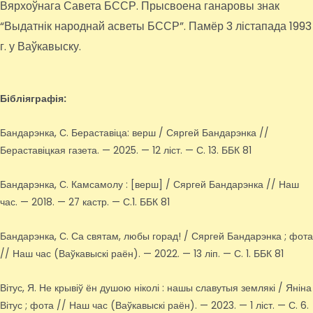
Вярхоўнага Савета БССР. Прысвоена ганаровы знак
“Выдатнік народнай асветы БССР”. Памёр 3 лістапада 1993
г. у Ваўкавыску.
Бібліяграфія:
Бандарэнка, С. Бераставіца: верш / Сяргей Бандарэнка //
Бераставіцкая газета. — 2025. — 12 ліст. — С. 13. ББК 81
Бандарэнка, С. Камсамолу : [верш] / Сяргей Бандарэнка // Наш
час. — 2018. — 27 кастр. — С.1. ББК 81
Бандарэнка, С. Са святам, любы горад! / Сяргей Бандарэнка ; фота
// Наш час (Ваўкавыскі раён). — 2022. — 13 ліп. — С. 1. ББК 81
Вітус, Я. Не крывіў ён душою ніколі : нашы славутыя землякі / Яніна
Вітус ; фота // Наш час (Ваўкавыскі раён). — 2023. — 1 ліст. — С. 6.