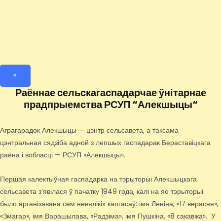
×
Раённае сельскагаспадарчае ўнітарнае
прадпрыемства РСУП “Алекшыцы“
Аграгарадок Алекшыцы — цэнтр сельсавета, а таксама
цэнтральная сядзіба адной з лепшых гаспадарак Бераставіцкага
раёна і вобласці — РСУП «Алекшыцы».
Першая калектыўная гаспадарка на тэрыторыі Алекшыцкага
сельсавета з’явілася ў пачатку 1949 года, калі на яе тэрыторыі
было арганізавана сем невялікіх калгасаў: імя Леніна, «17 верасня»,
«Змагар», імя Варашылава, «Радзіма», імя Пушкіна, «8 сакавіка». У