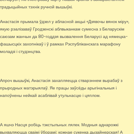
традыцыйных тэхнік ручной вышыўкі.
Анастасія прымала ўдзел у абласной акцыі «Дзявочы вянок міру»,
якую рэалізаваў Гродзенскі аблвыканкам сумесна з Беларускім
саюзам жанчын да 80-годдзя вызвалення Беларусі ад нямецка-
фашысцкіх захопнікаў і ў рамках Рэспубліканскага марафону
моладзі і студэнцтва.
Апроч вышыўкі, Анастасія захапляецца стварэннем вырабаў з
прыродных матэрыялаў. Яе працы заўсёды арыгінальныя і
напоўнены нейкай асаблівай утульнасцю і цяплом.
А яшчэ Насця робіць тэкстыльных лялек. Модныя аднарожкі
выхваляюцца сваімі ўборамі: кожнае сукенка дызайнерская! А