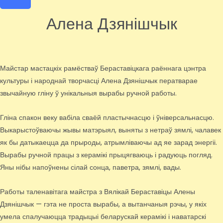
Алена Дзянішчык
Майстар мастацкіх рамёстваў Бераставіцкага раённага цэнтра
культуры і народнай творчасці Алена Дзянішчык ператварае
звычайную гліну ў унікальныя вырабы ручной работы.
Гліна спакон веку вабіла сваёй пластычнасцю і ўніверсальнасцю.
Выкарыстоўваючы жывы матэрыял, выняты з нетраў зямлі, чалавек
як бы датыкаецца да прыроды, атрымліваючы ад яе зарад энергіі.
Вырабы ручной працы з керамікі прыцягваюць і радуюць погляд.
Яны нібы напоўнены сілай сонца, паветра, зямлі, вады.
Работы таленавітага майстра з Вялікай Бераставіцы Алены
Дзянішчык — гэта не проста вырабы, а вытанчаныя рэчы, у якіх
умела спалучаюцца традыцыі беларускай керамікі і наватарскі