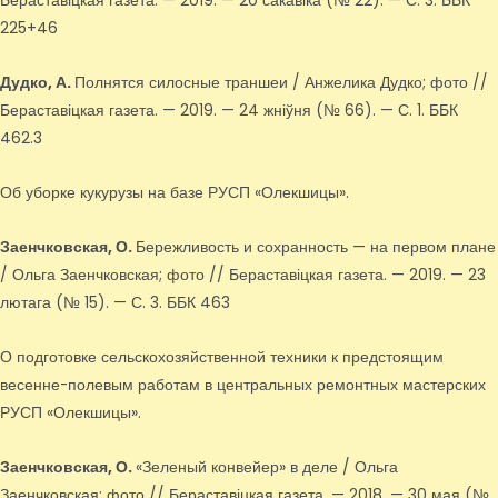
Бераставіцкая газета. — 2019. — 20 сакавіка (№ 22). — С. 3. ББК
225+46
Дудко, А.
Полнятся силосные траншеи / Анжелика Дудко; фото //
Бераставіцкая газета. — 2019. — 24 жніўня (№ 66). — С. 1. ББК
462.3
Об уборке кукурузы на базе РУСП «Олекшицы».
Заенчковская, О.
Бережливость и сохранность — на первом плане
/ Ольга Заенчковская; фото // Бераставіцкая газета. — 2019. — 23
лютага (№ 15). — С. 3. ББК 463
О подготовке сельскохозяйственной техники к предстоящим
весенне-полевым работам в центральных ремонтных мастерских
РУСП «Олекшицы».
Заенчковская, О.
«Зеленый конвейер» в деле / Ольга
Заенчковская; фото // Бераставіцкая газета. — 2018. — 30 мая (№