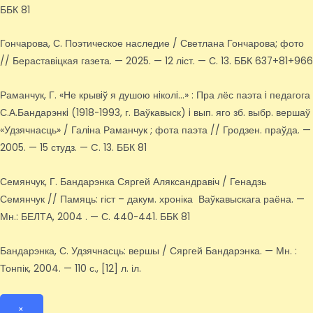
ББК 81
Гончарова, С. Поэтическое наследие / Светлана Гончарова; фото
// Бераставіцкая газета. — 2025. — 12 ліст. — С. 13. ББК 637+81+966
Раманчук, Г. «Не крывiў я душою нiколi…» : Пра лёс паэта i педагога
С.А.Бандарэнкi (1918-1993, г. Ваўкавыск) i вып. яго зб. выбр. вершаў
«Удзячнасць» / Галiна Раманчук ; фота паэта // Гродзен. праўда. —
2005. — 15 студз. — C. 13. ББК 81
Семянчук, Г. Бандарэнка Сяргей Аляксандравіч / Генадзь
Семянчук // Памяць: гіст – дакум. хроніка Ваўкавыскага раёна. —
Мн.: БЕЛТА, 2004 . — С. 440-441. ББК 81
Бандарэнка, С. Удзячнасць: вершы / Сяргей Бандарэнка. — Мн. :
Тонпік, 2004. — 110 с., [12] л. іл.
×