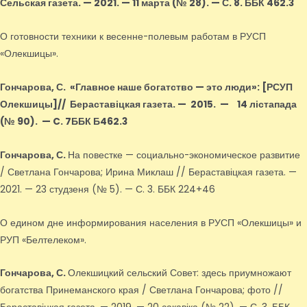
Сельская газета. — 2021. — 11 марта (№ 28). — С. 8. ББК 462.3
О готовности техники к весенне-полевым работам в РУСП
«Олекшицы».
Гончарова, С.
«Главное наше богатство — это люди»
: [РСУП
Олекшицы]
// Бераставіцкая газета. — 2015.
—
14 лістапада
(№ 90).
—
C. 7ББК Б462.3
Гончарова, С.
На повестке — социально-экономическое развитие
/ Светлана Гончарова; Ирина Миклаш // Бераставіцкая газета. —
2021. — 23 студзеня (№ 5). — С. 3. ББК 224+46
О едином дне информирования населения в РУСП «Олекшицы» и
РУП «Белтелеком».
Гончарова, С.
Олекшицкий сельский Совет: здесь приумножают
богатства Принеманского края / Светлана Гончарова; фото //