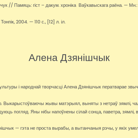
ук // Памяць: гіст – дакум. хроніка Ваўкавыскага раёна. — Мн.
пік, 2004. — 110 с., [12] л. іл.
Алена Дзянішчык
культуры і народнай творчасці Алена Дзянішчык ператварае звы
цю. Выкарыстоўваючы жывы матэрыял, выняты з нетраў зямлі, ч
дуюць погляд. Яны нібы напоўнены сілай сонца, паветра, зямлі, 
ішчык — гэта не проста вырабы, а вытанчаныя рэчы, у якіх умел