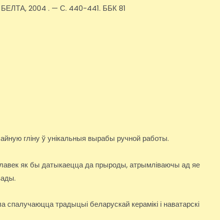
: БЕЛТА, 2004 . — С. 440-441. ББК 81
чайную гліну ў унікальныя вырабы ручной работы.
алавек як бы датыкаецца да прыроды, атрымліваючы ад яе
вады.
а спалучаюцца традыцыі беларускай керамікі і наватарскі