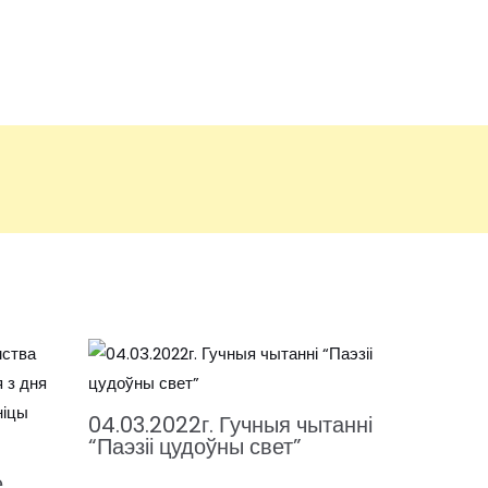
04.03.2022г. Гучныя чытанні
“Паэзіі цудоўны свет”
е