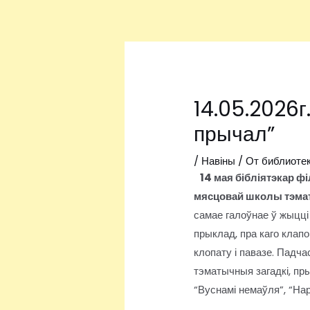
Перейти
Навигация
к
по
содержимому
записям
14.05.2026г
прычал”
/
Навіны
/ От
библиоте
14 мая бібліятэкар фі
мясцовай школы тэматы
самае галоўнае ў жыцці д
прыклад, пра каго клапо
клопату і павазе. Падч
тэматычныя загадкі, пр
“Вуснамі немаўля”, “На