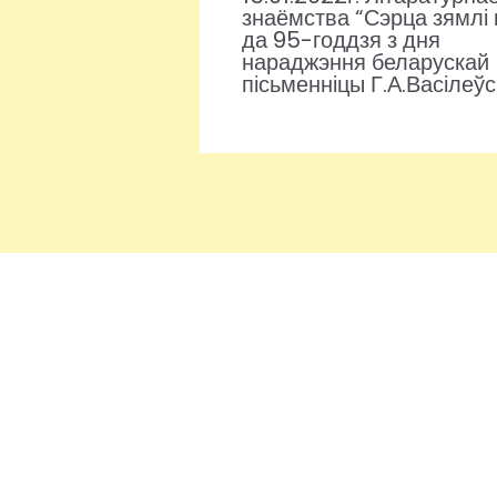
знаёмства “Сэрца зямлі
да 95-годдзя з дня
нараджэння беларускай
пісьменніцы Г.А.Васілеў