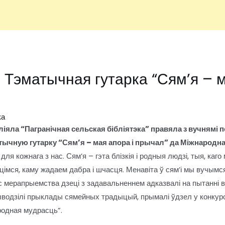
. Тэматычная гутарка “Сям’я – м
ка
ліяла “Пагранічная сельская бібліятэка” правяла з вучнямі 
чную гутарку “Сям’я – мая апора і прычал” да Міжнароднаг
ля кожнага з нас. Сям’я – гэта блізкія і родныя людзі, тыя, каго
цімся, каму жадаем дабра і шчасця. Менавіта ў сям’і мы вучымся
ас мерапрыемства дзеці з задавальненнем адказвалі на пытанні в
ыводзілі прыклады сямейных традыцый, прымалі ўдзел у конкурса
родная мудрасць”.