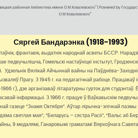
ицкая районная библиотека имени О.М.Ковалевского" | Powered by Государ
О.М.Ковалевского"
Сяргей Бандарэнка
(1918-1993)
нік, франтавік, выдатнік народнай асветы БССР. Нарадзіўс
 педвучылішча, Гомельскі настаўніцкі інстытут, Гродзенскі
іі. Удзельнік Вялікай Айчыннай вайны на Паўднёва-Заходні
вызваляў Прагу. З 1945 г. на педагагічнай рабоце. Працава
66 г), дзе арганізаваў літаратурны гурток для студэнтаў. Ё
 масавай інфармацыі. З 1966 г. працуе ў Ваўкавыскім педвуч
ннай газеце “Знамя Октября”. Аўтар лірычна-эпічнай паэмы
адзіма светлая мая”, “Беларусь – сястра Расіі”, “Вальс аб Б
йны, 9 медалямі, Ганаровымі граматамі Вярхоўнага Савет