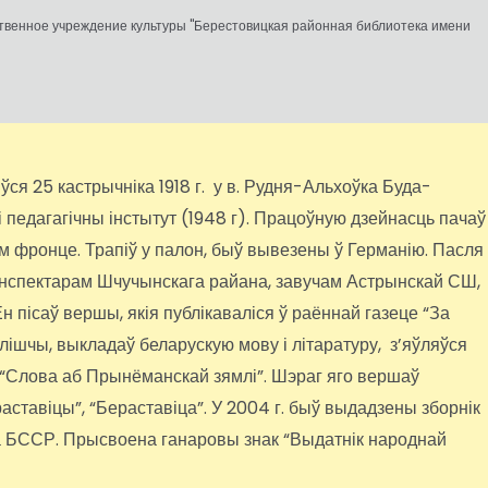
ственное учреждение культуры "Берестовицкая районная библиотека имени
я 25 кастрычніка 1918 г. у в. Рудня-Альхоўка Буда-
 педагагічны інстытут (1948 г). Працоўную дзейнасць пачаў
м фронце. Трапіў у палон, быў вывезены ў Германію. Пасля
ў інспектарам Шчучынскага райана, завучам Астрынскай СШ,
н пісаў вершы, якія публікаваліся ў раённай газеце “За
ылішчы, выкладаў беларускую мову і літаратуру, з’яўляўся
 “Слова аб Прынёманскай зямлі”. Шэраг яго вершаў
ераставіцы”, “Бераставіца”. У 2004 г. быў выдадзены зборнік
а БССР. Прысвоена ганаровы знак “Выдатнік народнай