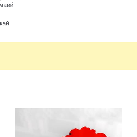
 маёй”
скай