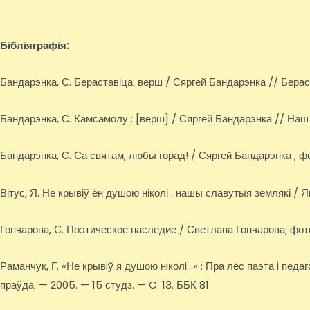
Бібліяграфія:
Бандарэнка, С. Бераставіца: верш / Сяргей Бандарэнка // Бераста
Бандарэнка, С. Камсамолу : [верш] / Сяргей Бандарэнка // Наш ч
Бандарэнка, С. Са святам, любы горад! / Сяргей Бандарэнка ; фот
Вітус, Я. Не крывіў ён душою ніколі : нашы славутыя землякі / Ян
Гончарова, С. Поэтическое наследие / Светлана Гончарова; фото
Раманчук, Г. «Не крывiў я душою нiколi…» : Пра лёс паэта i педаг
праўда. — 2005. — 15 студз. — C. 13. ББК 81