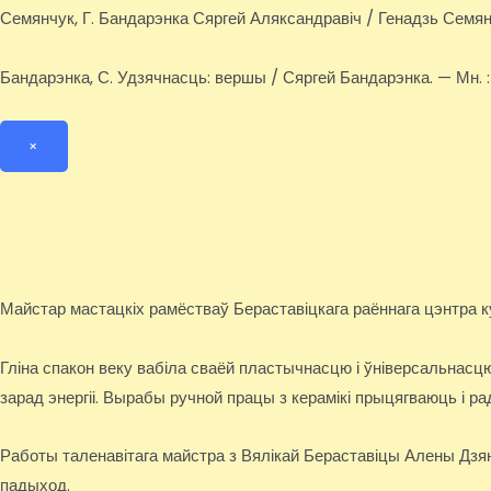
Семянчук, Г. Бандарэнка Сяргей Аляксандравіч / Генадзь Семянч
Бандарэнка, С. Удзячнасць: вершы / Сяргей Бандарэнка. — Мн. : Тон
×
Майстар мастацкіх рамёстваў Бераставіцкага раённага цэнтра 
Гліна спакон веку вабіла сваёй пластычнасцю і ўніверсальнас
зарад энергіі. Вырабы ручной працы з керамікі прыцягваюць і ра
Работы таленавітага майстра з Вялікай Бераставіцы Алены Дзян
падыход.