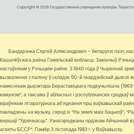
Copyright © 2026 Государственное учреждение культуры "Берестов
Бандарэнка Сяргей Аляксандравіч – беларускі паэт, настаў
Кашалёўскага раёна Гомельскай вобласці. Закончыў Рэчыцкае
настаўнікам у Рэчыцкім раёне. З 1940 года ў Чырвонай арм
вызвалення з палону ў складзе 50-й гвардзейскай дывізіі 
намеснікам дырэктара Бераставіцкага педвучылішча (1963-19
камунізм”, а таксама ў абласных і рэспубліканскіх сродкаў
кіраўніком літаратурнага аб’яднання пры ваўкавыскай раё
пакладзены на музыку, сярод іх “На зямлі маіх бацькоў”, “Р
вершаў “Удзячнасць”. Узнагароджаны ордэнам Айчыннай ва
асветы БССР”. Памёр 3 лістапада 1993 г. у Ваўкавыску.