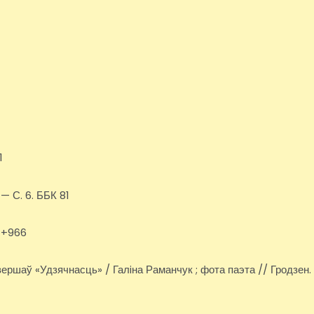
1
 — С. 6. ББК 81
81+966
. вершаў «Удзячнасць» / Галiна Раманчук ; фота паэта // Гродзен.