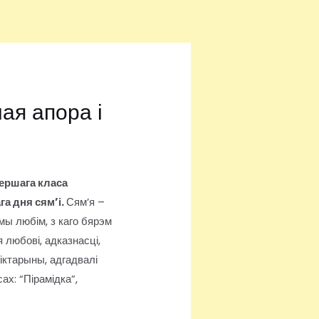
ая апора і
першага класа
а дня сям’і.
Сям’я –
 мы любім, з каго бярэм
 любові, адказнасці,
іктарыны, адгадвалі
х: “Пірамідка”,