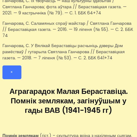
Ганчарова, С. Іх творчасць — наш культурны здабытак /
Святлана Ганчарова; фота аўтара // Бераставіцкая газета. —
2021. — 9 кастрычніка (№ 79). — С. 1. ББК 64+74
Ганчарова, С. Саламяных спраў майстар / Святлана Ганчарова
// Бераставіцкая газета. — 2016. — 19 ліпеня (№ 55). — С. 2. ББК
74
Ганчарова, С. У Вялікай Бераставіцы расчыніць дзверы Дом
рамёстваў / гутарыла Святлана Ганчарова // Бераставіцкая
газета. — 2018. — 7 ліпеня (№ 53). — С. 2. ББК 641+74
×
Аграгарадок Малая Бераставіца.
Помнік землякам, загінуўшым у
гады ВАВ (1941-1945 гг)
Помнік землякам
(гіст.) – скульптура воіна з нахіленым сцягам.