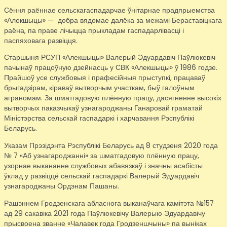
Сёння раённае сельскагаспадарчае ўнітарнае прадпрыемства
«Алекшыцы» — добра вядомае далёка за межамі Бераставіцкага
раёна, па праве лічыцца прыкладам гаспадарлівасці і
паспяховага развіцця.
Старшыня РСУП «Алекшыцы» Валерый Эдуардавіч Паўлюкевіч
пачынаў працоўную дзейнасць у СВК «Алекшыцы» ў 1986 годзе.
Прайшоў усе службовыя і прафесійныя прыступкі, працаваў
брыгадзірам, кіраваў вытворчым участкам, быў галоўным
аграномам. За шматгадовую плённую працу, дасягненне высокіх
вытворчых паказчыкаў узнагароджаны Ганаровай граматай
Міністэрства сельскай гаспадаркі і харчавання Рэспублікі
Беларусь.
Указам Прэзідэнта Рэспублікі Беларусь ад 8 студзеня 2020 года
№ 7 «Аб узнагароджанні» за шматгадовую плённую працу,
узорнае выкананне службовых абавязкаў і значны асабісты
ўклад у развіццё сельскай гаспадаркі Валерый Эдуардавіч
узнагароджаны Ордэнам Пашаны.
Рашэннем Гродзенскага абласнога выканаўчага камітэта №157
ад 29 сакавіка 2021 года Паўлюкевічу Валерыю Эдуардавічу
прысвоена званне «Чалавек года Гродзеншчыны» па выніках