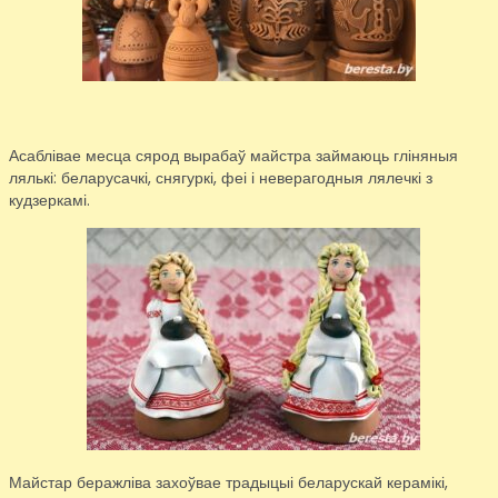
Асаблівае месца сярод вырабаў майстра займаюць гліняныя
лялькі: беларусачкі, снягуркі, феі і неверагодныя лялечкі з
кудзеркамі.
Майстар беражліва захоўвае традыцыі беларускай керамікі,