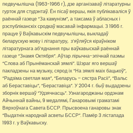
педвучылішча (1963-1966 г), дзе арганізаваў літаратурны
гурток для студэнтаў. Ён пісаў вершы, якія публікаваліся ў
раённай газеце “За камунізм”, а таксама ў абласных і
рэспубліканскіх сродкаў масавай інфармацыі. З 1966 г.
працуе ў Ваўкавыскім педвучылішчы, выкладаў
беларускую мову і літаратуру, з’яўляўся кіраўніком
літаратурнага аб’яднання пры ваўкавыскай раённай
газеце “Знамя Октября”. Аўтар лірычна-эпічнай паэмы
“Слова аб Прынёманскай зямлі”. Шэраг яго вершаў
пакладзены на музыку, сярод іх “На зямлі маіх бацькоў”,
“Радзіма светлая мая”, “Беларусь – сястра Расіі”, “Вальс
аб Бераставіцы”, “Бераставіца”. У 2004 г. быў выдадзены
зборнік вершаў “Удзячнасць”. Узнагароджаны ордэнам
Айчыннай вайны, 9 медалямі, Ганаровымі граматамі
Вярхоўнага Савета БССР. Прысвоена ганаровы знак
“Выдатнік народнай асветы БССР”. Памёр 3 лістапада
1993 г. у Ваўкавыску.