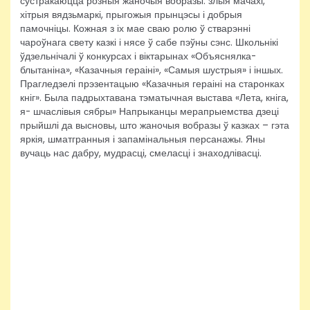
сустракаюцца розныя жаночыя вобразы: злыя мачахі,
хітрыя вядзьмаркі, прыгожыя прынцэсы і добрыя
памочніцы. Кожная з іх мае сваю ролю ў стварэнні
чароўнага свету казкі і нясе ў сабе пэўны сэнс. Школьнікі
ўдзельнічалі ў конкурсах і віктарынах «Объяснялка-
блытаніна», «Казачныя гераіні», «Самыя шустрыя» і іншых.
Прагледзелі прэзентацыю «Казачныя гераіні на старонках
кніг». Была падрыхтавана тэматычная выстава «Лета, кніга,
я- шчаслівыя сябры» Напрыканцы мерапрыемства дзеці
прыйшлі да высновы, што жаночыя вобразы ў казках – гэта
яркія, шматгранныя і запамінальныя персанажы. Яны
вучаць нас дабру, мудрасці, смеласці і знаходлівасці.