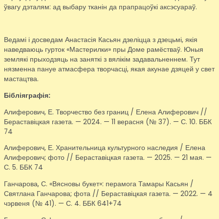
ўвагу дэталям: ад выбару тканін да прапрацоўкі аксэсуараў.
Ведамі і досведам Анастасія Касьян дзеліцца з дзецьмі, якія
наведваюць гурток «Мастерилки» пры Доме рамёстваў. Юныя
землякі прыходзяць на заняткі з вялікім задавальненнем. Тут
нязменна пануе атмасфера творчасці, якая акунае дзяцей у свет
мастацтва.
Бібліяграфія:
Алиферович, Е. Творчество без границ / Елена Алиферович //
Бераставіцкая газета. — 2024. — 11 верасня (№ 37). — С. 10. ББК
74
Алиферович, Е. Хранительница культурного наследия / Елена
Алиферович; фото // Бераставіцкая газета. — 2025. — 21 мая. —
С. 5. ББК 74
Ганчарова, С. «Вясновы букет»: перамога Тамары Касьян /
Святлана Ганчарова; фота // Бераставіцкая газета. — 2022. — 4
чэрвеня (№ 41). — С. 4. ББК 641+74