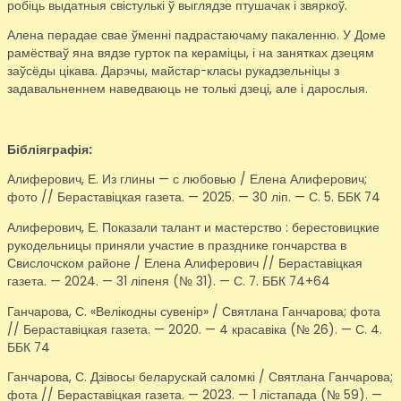
робіць выдатныя свістулькі ў выглядзе птушачак і звяркоў.
Алена перадае свае ўменні падрастаючаму пакаленню. У Доме
рамёстваў яна вядзе гурток па кераміцы, і на занятках дзецям
заўсёды цікава. Дарэчы, майстар-класы рукадзельніцы з
задавальненнем наведваюць не толькі дзеці, але і дарослыя.
Бібліяграфія:
Алиферович, Е. Из глины — с любовью / Елена Алиферович;
фото // Бераставіцкая газета. — 2025. — 30 ліп. — С. 5. ББК 74
Алиферович, Е. Показали талант и мастерство : берестовицкие
рукодельницы приняли участие в празднике гончарства в
Свислочском районе / Елена Алиферович // Бераставіцкая
газета. — 2024. — 31 ліпеня (№ 31). — С. 7. ББК 74+64
Ганчарова, С. «Велікодны сувенір» / Святлана Ганчарова; фота
// Бераставіцкая газета. — 2020. — 4 красавіка (№ 26). — С. 4.
ББК 74
Ганчарова, С. Дзівосы беларускай саломкі / Святлана Ганчарова;
фота // Бераставіцкая газета. — 2023. — 1 лістапада (№ 59). —