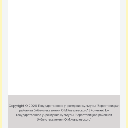
Copyright © 2026 Государственное учреждение культуры "Берестовицкая
районная библиотека имени О.М.Ковалевского" | Powered by
Государственное учреждение культуры "Берестовицкая районная
библиотека имени О.М.Ковалевского"