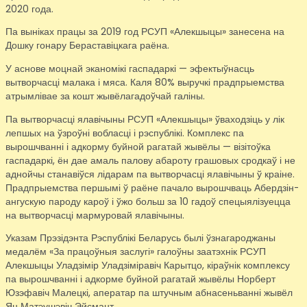
2020 года.
Па выніках працы за 2019 год РСУП «Алекшыцы» занесена на
Дошку гонару Бераставіцкага раёна.
У аснове моцнай эканомікі гаспадаркі — эфектыўнасць
вытворчасці малака і мяса. Каля 80% выручкі прадпрыемства
атрымлівае за кошт жывёлагадоўчай галіны.
Па вытворчасці ялавічыны РСУП «Алекшыцы» ўваходзіць у лік
лепшых на ўзроўні вобласці і рэспублікі. Комплекс па
вырошчванні і адкорму буйной рагатай жывёлы — візітоўка
гаспадаркі, ён дае амаль палову абароту грашовых сродкаў і не
аднойчы станавіўся лідарам па вытворчасці ялавічыны ў краіне.
Прадпрыемства першымі ў раёне пачало вырошчваць Абердзін-
ангускую пароду кароў і ўжо больш за 10 гадоў спецыялізуецца
на вытворчасці мармуровай ялавічыны.
Указам Прэзідэнта Рэспублікі Беларусь былі ўзнагароджаны
медалём «За працоўныя заслугі» галоўны заатэхнік РСУП
Алекшыцы Уладзімір Уладзіміравіч Карытцо, кіраўнік комплексу
па вырошчванні і адкорме буйной рагатай жывёлы Норберт
Юзэфавіч Малецкі, аператар па штучным абнасеньванні жывёл
Ян Матэушэвіч Эйсмант.