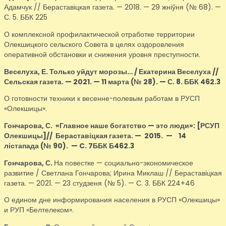
Адамчук // Бераставіцкая газета. — 2018. — 29 жніўня (№ 68). —
С. 5. ББК 225
О комплексной профилактической отработке территории
Олекшицкого сельского Совета в целях оздоровления
оперативной обстановки и снижения уровня преступности.
Веселуха, Е.
Только уйдут морозы… / Екатерина Веселуха //
Сельская газета. — 2021. — 11 марта (№ 28). — С. 8. ББК 462.3
О готовности техники к весенне-полевым работам в РУСП
«Олекшицы».
Гончарова, С.
«Главное наше богатство — это люди»
: [РСУП
Олекшицы]
// Бераставіцкая газета. — 2015.
—
14
лістапада (№ 90).
—
C. 7ББК Б462.3
Гончарова, С.
На повестке — социально-экономическое
развитие / Светлана Гончарова; Ирина Миклаш // Бераставіцкая
газета. — 2021. — 23 студзеня (№ 5). — С. 3. ББК 224+46
О едином дне информирования населения в РУСП «Олекшицы»
и РУП «Белтелеком».