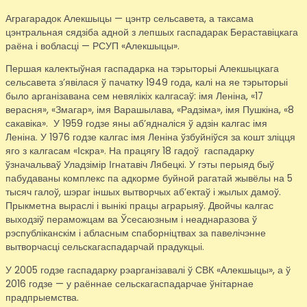
Аграгарадок Алекшыцы — цэнтр сельсавета, а таксама
цэнтральная сядзіба адной з лепшых гаспадарак Бераставіцкага
раёна і вобласці — РСУП «Алекшыцы».
Першая калектыўная гаспадарка на тэрыторыі Алекшыцкага
сельсавета з’явілася ў пачатку 1949 года, калі на яе тэрыторыі
было арганізавана сем невялікіх калгасаў: імя Леніна, «17
верасня», «Змагар», імя Варашылава, «Радзіма», імя Пушкіна, «8
сакавіка». У 1959 годзе яны аб’ядналіся ў адзін калгас імя
Леніна. У 1976 годзе калгас імя Леніна ўзбуйніўся за кошт зліцця
яго з калгасам «Іскра». На працягу 18 гадоў гаспадарку
ўзначальваў Уладзімір Ігнатавіч Лябецкі. У гэты перыяд быў
пабудаваны комплекс па адкорме буйной рагатай жывёлы на 5
тысяч галоў, шэраг іншых вытворчых аб’ектаў і жылых дамоў.
Прыкметна выраслі і вынікі працы аграрыяў. Двойчы калгас
выходзіў пераможцам ва Ўсесаюзным і неаднаразова ў
рэспубліканскім і абласным спаборніцтвах за павелічэнне
вытворчасці сельскагаспадарчай прадукцыі.
У 2005 годзе гаспадарку рэарганізавалі ў СВК «Алекшыцы», а ў
2016 годзе — у раённае сельскагаспадарчае ўнітарнае
прадпрыемства.