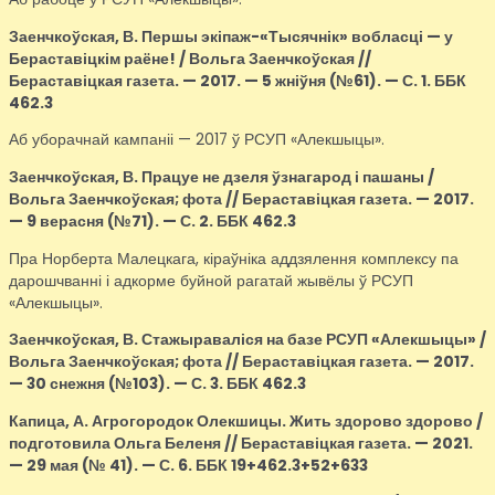
Заенчкоўская, В.
Першы экіпаж-«Тысячнік» вобласці — у
Бераставіцкім раёне! / Вольга Заенчкоўская //
Бераставіцкая газета. — 2017. — 5 жніўня (№61). — С. 1. ББК
462.3
Аб уборачнай кампаніі — 2017 ў РСУП «Алекшыцы».
Заенчкоўская, В.
Працуе не дзеля ўзнагарод і пашаны /
Вольга Заенчкоўская; фота // Бераставіцкая газета. — 2017.
— 9 верасня (№71). — С. 2. ББК 462.3
Пра Норберта Малецкага, кіраўніка аддзялення комплексу па
дарошчванні і адкорме буйной рагатай жывёлы ў РСУП
«Алекшыцы».
Заенчкоўская, В.
Стажыраваліся на базе РСУП «Алекшыцы» /
Вольга Заенчкоўская; фота // Бераставіцкая газета. — 2017.
— 30 снежня (№103). — С. 3. ББК 462.3
Капица, А.
Агрогородок Олекшицы. Жить здорово здорово /
подготовила Ольга Беленя // Бераставіцкая газета. — 2021.
— 29 мая (№ 41). — С. 6. ББК 19+462.3+52+633