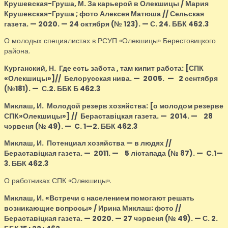
Крушевская-Груша, М.
За карьерой в Олекшицы / Мария
Крушевская-Груша ; фото Алексея Матюша // Сельская
газета. — 2020. — 24 октября (№ 123). — С. 24. ББК 462.3
О молодых специалистах в РСУП «Олекшицы» Берестовицкого
района.
Курганский, Н.
Где есть забота , там кипит работа:
[СПК
«Олекшицы»]
// Белорусская нива. — 2005. — 2 сентября
(№181). — С.2. ББК Б 462.3
Миклаш, И.
Молодой резерв хозяйства
:
[о молодом резерве
СПК»Олекшицы»]
// Бераставіцкая газета.
—
2014.
—
28
чэрвеня
(№
49).
—
C. 1
—
2
.
ББК 462.3
Миклаш, И.
Потенциал хозяйства
—
в людях
//
Бераставіцкая газета.
—
2011.
—
5 лістапада (№
87).
—
C.1
—
3
.
ББК 462.3
О работниках СПК «Олекшицы».
Миклаш, И.
«Встречи с населением помогают решать
возникающие вопросы» / Ирина Миклаш; фото //
Бераставіцкая газета. — 2020. — 27 чэрвеня (№ 49). — С. 2.