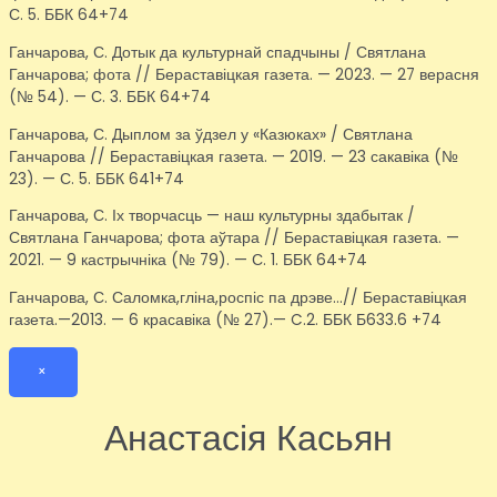
С. 5. ББК 64+74
Ганчарова, С. Дотык да культурнай спадчыны / Святлана
Ганчарова; фота // Бераставіцкая газета. — 2023. — 27 верасня
(№ 54). — С. 3. ББК 64+74
Ганчарова, С. Дыплом за ўдзел у «Казюках» / Святлана
Ганчарова // Бераставіцкая газета. — 2019. — 23 сакавіка (№
23). — С. 5. ББК 641+74
Ганчарова, С. Іх творчасць — наш культурны здабытак /
Святлана Ганчарова; фота аўтара // Бераставіцкая газета. —
2021. — 9 кастрычніка (№ 79). — С. 1. ББК 64+74
Ганчарова, С. Саломка,гліна,роспіс па дрэве…// Бераставіцкая
газета.—2013. — 6 красавіка (№ 27).— C.2. ББК Б633.6 +74
×
Анастасія Касьян