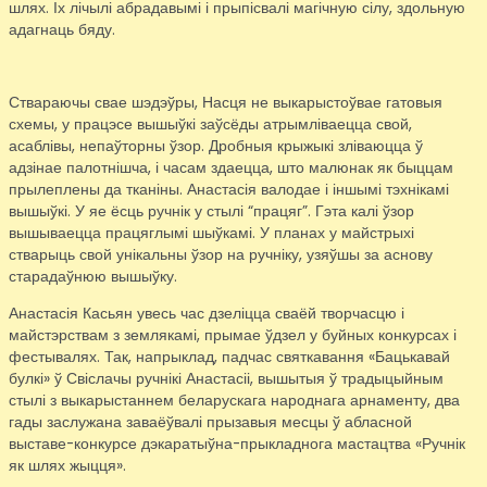
шлях. Іх лічылі абрадавымі і прыпісвалі магічную сілу, здольную
адагнаць бяду.
Ствараючы свае шэдэўры, Насця не выкарыстоўвае гатовыя
схемы, у працэсе вышыўкі заўсёды атрымліваецца свой,
асаблівы, непаўторны ўзор. Дробныя крыжыкі зліваюцца ў
адзінае палотнішча, і часам здаецца, што малюнак як быццам
прылеплены да тканіны. Анастасія валодае і іншымі тэхнікамі
вышыўкі. У яе ёсць ручнік у стылі “працяг”. Гэта калі ўзор
вышываецца працяглымі шыўкамі. У планах у майстрыхі
стварыць свой унікальны ўзор на ручніку, узяўшы за аснову
старадаўнюю вышыўку.
Анастасія Касьян увесь час дзеліцца сваёй творчасцю і
майстэрствам з землякамі, прымае ўдзел у буйных конкурсах і
фестывалях. Так, напрыклад, падчас святкавання «Бацькавай
булкі» ў Свіслачы ручнікі Анастасіі, вышытыя ў традыцыйным
стылі з выкарыстаннем беларускага народнага арнаменту, два
гады заслужана заваёўвалі прызавыя месцы ў абласной
выставе-конкурсе дэкаратыўна-прыкладнога мастацтва «Ручнік
як шлях жыцця».