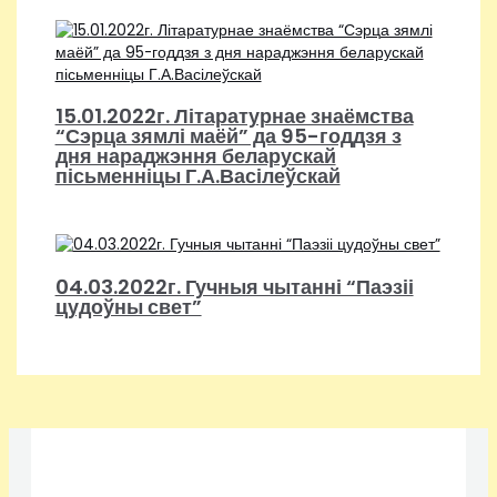
15.01.2022г. Літаратурнае знаёмства
“Сэрца зямлі маёй” да 95-годдзя з
дня нараджэння беларускай
пісьменніцы Г.А.Васілеўскай
04.03.2022г. Гучныя чытанні “Паэзіі
цудоўны свет”