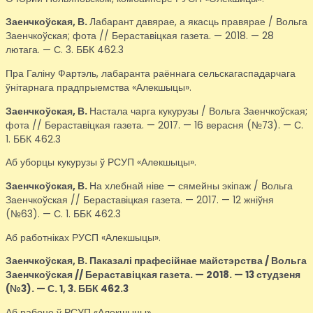
Заенчкоўская, В.
Лабарант давярае, а якасць правярае / Вольга
Заенчкоўская; фота // Бераставіцкая газета. — 2018. — 28
лютага. — С. 3. ББК 462.3
Пра Галіну Фартэль, лабаранта раённага сельскагаспадарчага
ўнітарнага прадпрыемства «Алекшыцы».
Заенчкоўская, В.
Настала чарга кукурузы / Вольга Заенчкоўская;
фота // Бераставіцкая газета. — 2017. — 16 верасня (№73). — С.
1. ББК 462.3
Аб уборцы кукурузы ў РСУП «Алекшыцы».
Заенчкоўская, В.
На хлебнай ніве — сямейны экіпаж / Вольга
Заенчкоўская // Бераставіцкая газета. — 2017. — 12 жніўня
(№63). — С. 1. ББК 462.3
Аб работніках РУСП «Алекшыцы».
Заенчкоўская, В.
Паказалі прафесійнае майстэрства / Вольга
Заенчкоўская // Бераставіцкая газета. — 2018. — 13 студзеня
(№3). — С. 1, 3. ББК 462.3
Аб рабоце ў РСУП «Алекшыцы».