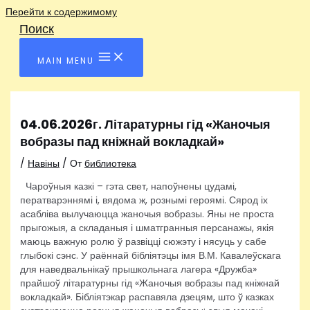
Перейти к содержимому
Поиск
MAIN MENU
04.06.2026г. Літаратурны гід «Жаночыя
вобразы пад кніжнай вокладкай»
/
Навіны
/ От
библиотека
Чароўныя казкі – гэта свет, напоўнены цудамі,
ператварэннямі і, вядома ж, рознымі героямі. Сярод іх
асабліва вылучаюцца жаночыя вобразы. Яны не проста
прыгожыя, а складаныя і шматгранныя персанажы, якія
маюць важную ролю ў развіцці сюжэту і нясуць у сабе
глыбокі сэнс. У раённай бібліятэцы імя В.М. Кавалеўскага
для наведвальнікаў прышкольнага лагера «Дружба»
прайшоў літаратурны гід «Жаночыя вобразы пад кніжнай
вокладкай». Бібліятэкар распавяла дзецям, што ў казках