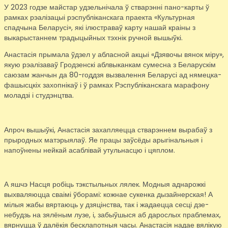
У 2023 годзе майстар удзельнічала ў стварэнні пано-карты ў
рамках рэалізацыі рэспубліканскага праекта «Культурная
спадчына Беларусі», які ілюстраваў карту нашай краіны з
выкарыстаннем традыцыйных тэхнік ручной вышыўкі.
Анастасія прымала ўдзел у абласной акцыі «Дзявочы вянок міру»,
якую рэалізаваў Гродзенскі аблвыканкам сумесна з Беларускім
саюзам жанчын да 80-годдзя вызвалення Беларусі ад нямецка-
фашысцкіх захопнікаў і ў рамках Рэспубліканскага марафону
моладзі і студэнцтва.
Апроч вышыўкі, Анастасія захапляецца стварэннем вырабаў з
прыродных матэрыялаў. Яе працы заўсёды арыгінальныя і
напоўнены нейкай асаблівай утульнасцю і цяплом.
А яшчэ Насця робіць тэкстыльных лялек. Модныя аднарожкі
выхваляюцца сваімі ўборамі: кожнае сукенка дызайнерская! А
мілыя жабы вяртаюць у дзяцінства, так і жадаецца сесці дзе-
небудзь на зялёным лузе, і, забыўшыся аб дарослых праблемах,
вярнуцца ў далёкія бесклапотныя часы. Анастасія надае вялікую