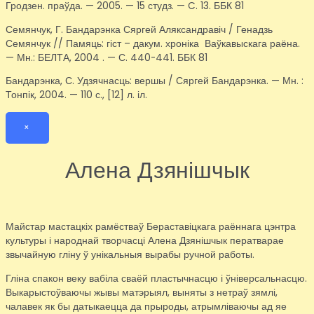
Гродзен. праўда. — 2005. — 15 студз. — C. 13. ББК 81
Семянчук, Г. Бандарэнка Сяргей Аляксандравіч / Генадзь
Семянчук // Памяць: гіст – дакум. хроніка Ваўкавыскага раёна.
— Мн.: БЕЛТА, 2004 . — С. 440-441. ББК 81
Бандарэнка, С. Удзячнасць: вершы / Сяргей Бандарэнка. — Мн. :
Тонпік, 2004. — 110 с., [12] л. іл.
×
Алена Дзянішчык
Майстар мастацкіх рамёстваў Бераставіцкага раённага цэнтра
культуры і народнай творчасці Алена Дзянішчык ператварае
звычайную гліну ў унікальныя вырабы ручной работы.
Гліна спакон веку вабіла сваёй пластычнасцю і ўніверсальнасцю.
Выкарыстоўваючы жывы матэрыял, выняты з нетраў зямлі,
чалавек як бы датыкаецца да прыроды, атрымліваючы ад яе