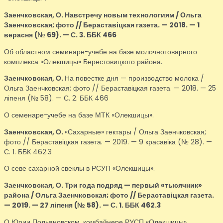
Заенчковская, О.
Навстречу новым технологиям / Ольга
Заенчковская; фото // Бераставіцкая газета. — 2018. — 1
верасня (№ 69). — С. 3. ББК 466
Об областном семинаре-учебе на базе молочнотоварного
комплекса «Олекшицы» Берестовицкого района.
Заенчковская, О.
На повестке дня — производство молока /
Ольга Заенчковская; фото // Бераставіцкая газета. — 2018. — 25
ліпеня (№ 58). — С. 2. ББК 466
О семенаре-учебе на базе МТК «Олекшицы».
Заенчковская, О.
«Сахарные» гектары / Ольга Заенчковская;
фото // Бераставіцкая газета. — 2019. — 9 красавіка (№ 28). —
С. 1. ББК 462.3
О севе сахарной свеклы в РСУП «Олекшицы».
Заенчковская, О.
Три года подряд — первый «тысячник»
района / Ольга Заенчковская; фото // Бераставіцкая газета.
— 2019. — 27 ліпеня (№ 58). — С. 1. ББК 462.3
О Юрии Польяновском, комбайнере РУСП «Олекшицы».