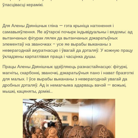
ўласцівасці керамікі.
Для Алены Дзянішчык гліна — гэта крыніца натхнення і
самавыяўлення. Яе аўтарскі почырк індывідуальны і вядомы: ад
вытанчаных фігурак лялек да вытанчаных дэкаратыўных
элементаў на званочках – усе яе вырабы выкананы з
неверагоднай акуратнасцю і ўвагай да дэталяў. У кожную працу
ўкладзены карпатлівая праца і часцінка душы.
Працы Алены Дзянішчык здзіўляюць разнастайнасцю: фігуркі,
магніты, скарбонкі, званочкі, дэкаратыўныя пано і нават бразготкі
для малых. І ўсе вырабы выкананы з неверагоднай увагай да
дробных дэталяў. Ад іх немагчыма адарваць вачэй — вожыкі,
мышкі, кацяняты, домікі…