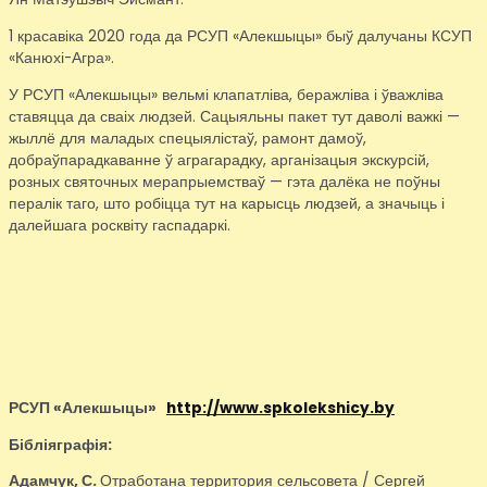
1 красавіка 2020 года да РСУП «Алекшыцы» быў далучаны КСУП
«Канюхі-Агра».
У РСУП «Алекшыцы» вельмі клапатліва, беражліва і ўважліва
ставяцца да сваіх людзей. Сацыяльны пакет тут даволі важкі —
жыллё для маладых спецыялістаў, рамонт дамоў,
добраўпарадкаванне ў аграгарадку, арганізацыя экскурсій,
розных святочных мерапрыемстваў — гэта далёка не поўны
пералік таго, што робіцца тут на карысць людзей, а значыць і
далейшага росквіту гаспадаркі.
РСУП «Алекшыцы»
http://www.spkolekshicy.by
Бібліяграфія:
Адамчук, С.
Отработана территория сельсовета / Сергей