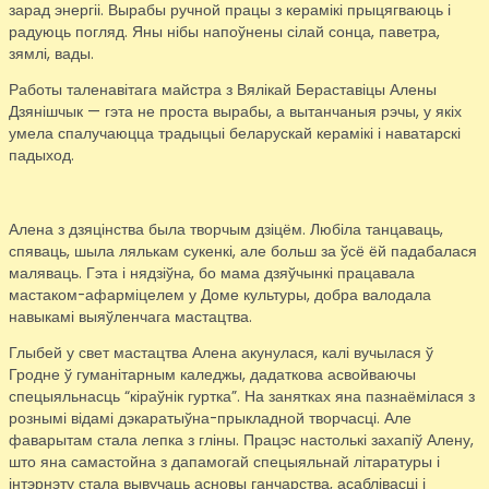
зарад энергіі. Вырабы ручной працы з керамікі прыцягваюць і
радуюць погляд. Яны нібы напоўнены сілай сонца, паветра,
зямлі, вады.
Работы таленавітага майстра з Вялікай Бераставіцы Алены
Дзянішчык — гэта не проста вырабы, а вытанчаныя рэчы, у якіх
умела спалучаюцца традыцыі беларускай керамікі і наватарскі
падыход.
Алена з дзяцінства была творчым дзіцём. Любіла танцаваць,
спяваць, шыла лялькам сукенкі, але больш за ўсё ёй падабалася
маляваць. Гэта і нядзіўна, бо мама дзяўчынкі працавала
мастаком-афарміцелем у Доме культуры, добра валодала
навыкамі выяўленчага мастацтва.
Глыбей у свет мастацтва Алена акунулася, калі вучылася ў
Гродне ў гуманітарным каледжы, дадаткова асвойваючы
спецыяльнасць “кіраўнік гуртка”. На занятках яна пазнаёмілася з
рознымі відамі дэкаратыўна-прыкладной творчасці. Але
фаварытам стала лепка з гліны. Працэс настолькі захапіў Алену,
што яна самастойна з дапамогай спецыяльнай літаратуры і
інтэрнэту стала вывучаць асновы ганчарства, асаблівасці і