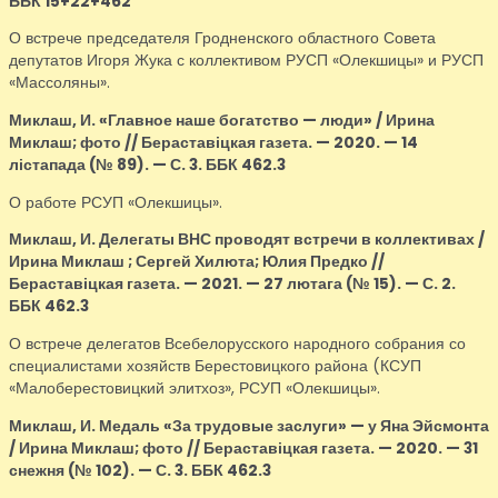
ББК 15+22+462
О встрече председателя Гродненского областного Совета
депутатов Игоря Жука с коллективом РУСП «Олекшицы» и РУСП
«Массоляны».
Миклаш, И.
«Главное наше богатство — люди» / Ирина
Миклаш; фото // Бераставіцкая газета. — 2020. — 14
лістапада (№ 89). — С. 3. ББК 462.3
О работе РСУП «Олекшицы».
Миклаш, И.
Делегаты ВНС проводят встречи в коллективах /
Ирина Миклаш ; Сергей Хилюта; Юлия Предко //
Бераставіцкая газета. — 2021. — 27 лютага (№ 15). — С. 2.
ББК 462.3
О встрече делегатов Всебелорусского народного собрания со
специалистами хозяйств Берестовицкого района (КСУП
«Малоберестовицкий элитхоз», РСУП «Олекшицы».
Миклаш, И.
Медаль «За трудовые заслуги» — у Яна Эйсмонта
/ Ирина Миклаш; фото // Бераставіцкая газета. — 2020. — 31
снежня (№ 102). — С. 3. ББК 462.3