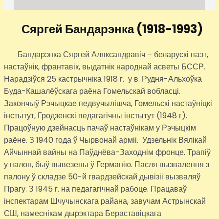
Сяргей Бандарэнка
(1918-1993)
Бандарэнка Сяргей Аляксандравіч – беларускі паэт,
настаўнік, франтавік, выдатнік народнай асветы БССР.
Нарадзіўся 25 кастрычніка 1918 г. у в. Рудня-Альхоўка
Буда-Кашалёўскага раёна Гомельскай вобласці.
Закончыў Рэчыцкае педвучылішча, Гомельскі настаўніцкі
інстытут, Гродзенскі педагагічны інстытут (1948 г).
Працоўную дзейнасць пачаў настаўнікам у Рэчыцкім
раёне. З 1940 года ў Чырвонай арміі. Удзельнік Вялікай
Айчыннай вайны на Паўднёва-Заходнім фронце. Трапіў
у палон, быў вывезены ў Германію. Пасля вызвалення з
палону ў складзе 50-й гвардзейскай дывізіі вызваляў
Прагу. З 1945 г. на педагагічнай рабоце. Працаваў
інспектарам Шчучынскага райана, завучам Астрынскай
СШ, намеснікам дырэктара Бераставіцкага