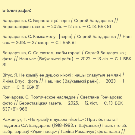
Бібліяграфія:
Бандарэнка, С. Бераставіца: верш / Сяргей Бандарэнка //
Бераставіцкая газета. — 2025. — 12 ліст. — С. 13. ББК 81
Бандарэнка, С. Камсамолу : [верш] / Сяргей Бандарэнка // Наш
час. — 2018. — 27 кастр. — С.1. ББК 81
Бандарэнка, С. Са святам, любы горад! / Сяргей Бандарэнка ;
фота // Наш час (Ваўкавыскі раён). — 2022. — 13 ліп. — С. 1. ББК
81
Вітус, Я. Не крывіў ён душою ніколі : нашы славутыя землякі /
Яніна Вітус ; фота // Наш час (Ваўкавыскі раён). — 2023. — 1
ліст. — С. 6. ББК 81
Гончарова, С. Поэтическое наследие / Светлана Гончарова;
фото // Бераставіцкая газета. — 2025. — 12 ліст. — С. 13. ББК
637+81+966
Раманчук, Г. «Не крывiў я душою нiколi…» : Пра лёс паэта i
педагога С.А.Бандарэнкi (1918-1993, г. Ваўкавыск) i вып. яго зб.
выбр. вершаў «Удзячнасць» / Галiна Раманчук ; фота паэта //