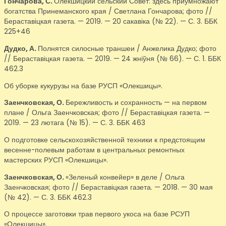
Гончарова, С.
Олекшицкий сельский Совет: здесь приумножают
богатства Принеманского края / Светлана Гончарова; фото //
Бераставіцкая газета. — 2019. — 20 сакавіка (№ 22). — С. 3. ББК
225+46
Дудко, А.
Полнятся силосные траншеи / Анжелика Дудко; фото
// Бераставіцкая газета. — 2019. — 24 жніўня (№ 66). — С. 1. ББК
462.3
Об уборке кукурузы на базе РУСП «Олекшицы».
Заенчковская, О.
Бережливость и сохранность — на первом
плане / Ольга Заенчковская; фото // Бераставіцкая газета. —
2019. — 23 лютага (№ 15). — С. 3. ББК 463
О подготовке сельскохозяйственной техники к предстоящим
весенне-полевым работам в центральных ремонтных
мастерских РУСП «Олекшицы».
Заенчковская, О.
«Зеленый конвейер» в деле / Ольга
Заенчковская; фото // Бераставіцкая газета. — 2018. — 30 мая
(№ 42). — С. 3. ББК 462.3
О процессе заготовки трав первого укоса на базе РСУП
«Олекшицы».