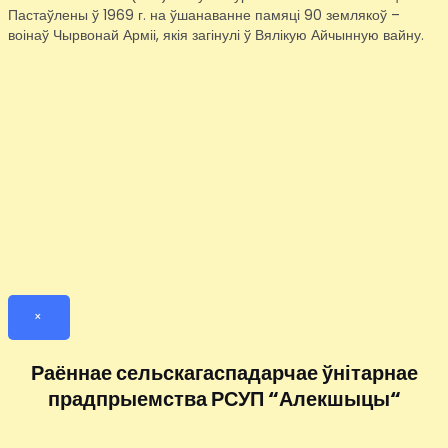
Пастаўлены ў 1969 г. на ўшанаванне памяці 90 землякоў –
воінаў Чырвонай Арміі, якія загінулі ў Вялікую Айчынную вайну.
×
Раённае сельскагаспадарчае ўнітарнае
прадпрыемства РСУП “Алекшыцы“