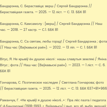
Бандарэнка, С. Бераставіца: верш / Сяргей Бандарэнка //
Бераставіцкая газета. — 2025. — 12 ліст. — С. 13. ББК 81
Бандарэнка, С. Камсамолу : [верш] / Сяргей Бандарэнка // Наш
час. — 2018. — 27 кастр. — С.1. ББК 81
Бандарэнка, С. Са святам, любы горад! / Сяргей Бандарэнка ; фота
// Наш час (Ваўкавыскі раён). — 2022. — 13 ліп. — С. 1. ББК 81
Вітус, Я. Не крывіў ён душою ніколі : нашы славутыя землякі / Яніна
Вітус ; фота // Наш час (Ваўкавыскі раён). — 2023. — 1 ліст. — С. 6.
ББК 81
Гончарова, С. Поэтическое наследие / Светлана Гончарова; фото
// Бераставіцкая газета. — 2025. — 12 ліст. — С. 13. ББК 637+81+966
Раманчук, Г. «Не крывiў я душою нiколi…» : Пра лёс паэта i педагога
С.А.Бандарэнкi (1918-1993, г. Ваўкавыск) i вып. яго зб. выбр. вершаў