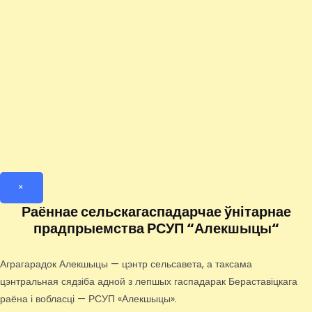
×
Раённае сельскагаспадарчае ўнітарнае
прадпрыемства РСУП “Алекшыцы“
Аграгарадок Алекшыцы — цэнтр сельсавета, а таксама
цэнтральная сядзіба адной з лепшых гаспадарак Бераставіцкага
раёна і вобласці — РСУП «Алекшыцы».