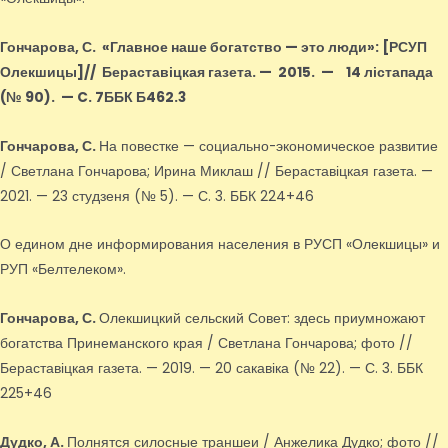
Гончарова, С.
«Главное наше богатство — это люди»
: [РСУП
Олекшицы]
// Бераставіцкая газета. — 2015.
—
14 лістапада
(№ 90).
—
C. 7ББК Б462.3
Гончарова, С.
На повестке — социально-экономическое развитие
/ Светлана Гончарова; Ирина Миклаш // Бераставіцкая газета. —
2021. — 23 студзеня (№ 5). — С. 3. ББК 224+46
О едином дне информирования населения в РУСП «Олекшицы» и
РУП «Белтелеком».
Гончарова, С.
Олекшицкий сельский Совет: здесь приумножают
богатства Принеманского края / Светлана Гончарова; фото //
Бераставіцкая газета. — 2019. — 20 сакавіка (№ 22). — С. 3. ББК
225+46
Дудко, А.
Полнятся силосные траншеи / Анжелика Дудко; фото //