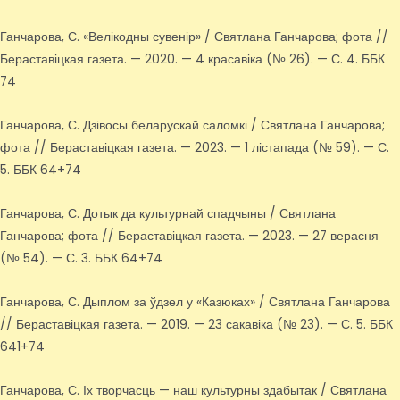
Ганчарова, С. «Велікодны сувенір» / Святлана Ганчарова; фота //
Бераставіцкая газета. — 2020. — 4 красавіка (№ 26). — С. 4. ББК
74
Ганчарова, С. Дзівосы беларускай саломкі / Святлана Ганчарова;
фота // Бераставіцкая газета. — 2023. — 1 лістапада (№ 59). — С.
5. ББК 64+74
Ганчарова, С. Дотык да культурнай спадчыны / Святлана
Ганчарова; фота // Бераставіцкая газета. — 2023. — 27 верасня
(№ 54). — С. 3. ББК 64+74
Ганчарова, С. Дыплом за ўдзел у «Казюках» / Святлана Ганчарова
// Бераставіцкая газета. — 2019. — 23 сакавіка (№ 23). — С. 5. ББК
641+74
Ганчарова, С. Іх творчасць — наш культурны здабытак / Святлана