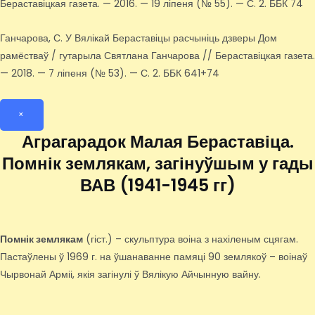
Бераставіцкая газета. — 2016. — 19 ліпеня (№ 55). — С. 2. ББК 74
Ганчарова, С. У Вялікай Бераставіцы расчыніць дзверы Дом
рамёстваў / гутарыла Святлана Ганчарова // Бераставіцкая газета.
— 2018. — 7 ліпеня (№ 53). — С. 2. ББК 641+74
×
Аграгарадок Малая Бераставіца.
Помнік землякам, загінуўшым у гады
ВАВ (1941-1945 гг)
Помнік землякам
(гіст.) – скульптура воіна з нахіленым сцягам.
Пастаўлены ў 1969 г. на ўшанаванне памяці 90 землякоў – воінаў
Чырвонай Арміі, якія загінулі ў Вялікую Айчынную вайну.