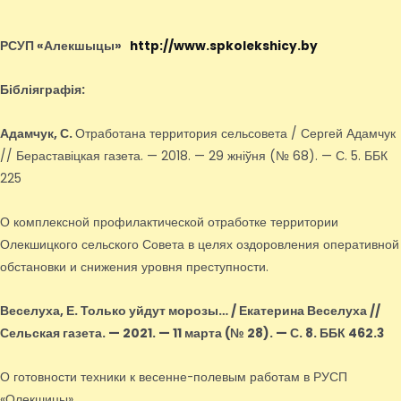
РСУП «Алекшыцы»
http://www.spkolekshicy.by
Бібліяграфія:
Адамчук, С.
Отработана территория сельсовета / Сергей Адамчук
// Бераставіцкая газета. — 2018. — 29 жніўня (№ 68). — С. 5. ББК
225
О комплексной профилактической отработке территории
Олекшицкого сельского Совета в целях оздоровления оперативной
обстановки и снижения уровня преступности.
Веселуха, Е.
Только уйдут морозы… / Екатерина Веселуха //
Сельская газета. — 2021. — 11 марта (№ 28). — С. 8. ББК 462.3
О готовности техники к весенне-полевым работам в РУСП
«Олекшицы».