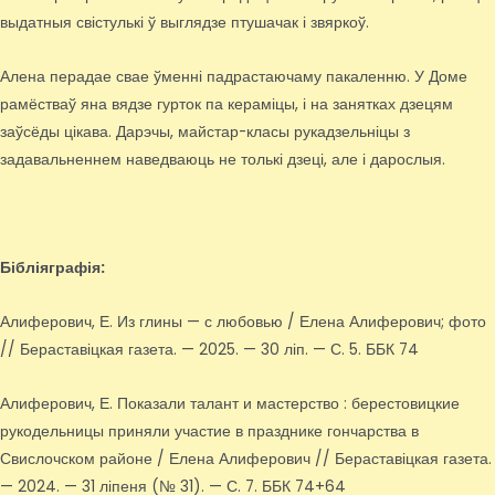
выдатныя свістулькі ў выглядзе птушачак і звяркоў.
Алена перадае свае ўменні падрастаючаму пакаленню. У Доме
рамёстваў яна вядзе гурток па кераміцы, і на занятках дзецям
заўсёды цікава. Дарэчы, майстар-класы рукадзельніцы з
задавальненнем наведваюць не толькі дзеці, але і дарослыя.
Бібліяграфія:
Алиферович, Е. Из глины — с любовью / Елена Алиферович; фото
// Бераставіцкая газета. — 2025. — 30 ліп. — С. 5. ББК 74
Алиферович, Е. Показали талант и мастерство : берестовицкие
рукодельницы приняли участие в празднике гончарства в
Свислочском районе / Елена Алиферович // Бераставіцкая газета.
— 2024. — 31 ліпеня (№ 31). — С. 7. ББК 74+64