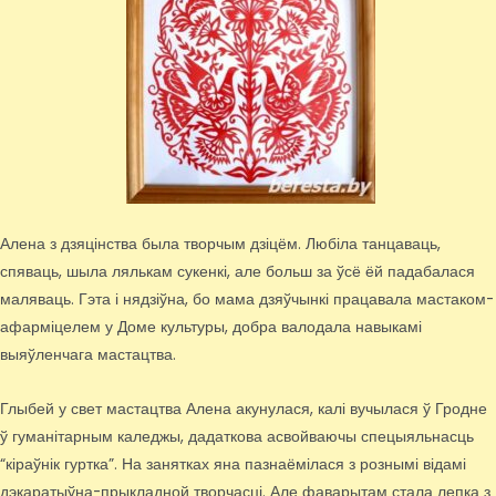
Алена з дзяцінства была творчым дзіцём. Любіла танцаваць,
спяваць, шыла лялькам сукенкі, але больш за ўсё ёй падабалася
маляваць. Гэта і нядзіўна, бо мама дзяўчынкі працавала мастаком-
афарміцелем у Доме культуры, добра валодала навыкамі
выяўленчага мастацтва.
Глыбей у свет мастацтва Алена акунулася, калі вучылася ў Гродне
ў гуманітарным каледжы, дадаткова асвойваючы спецыяльнасць
“кіраўнік гуртка”. На занятках яна пазнаёмілася з рознымі відамі
дэкаратыўна-прыкладной творчасці. Але фаварытам стала лепка з