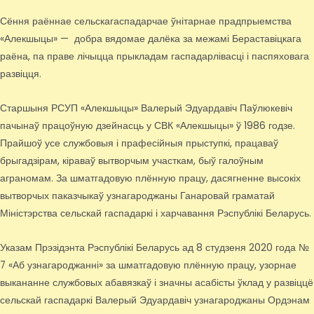
Сёння раённае сельскагаспадарчае ўнітарнае прадпрыемства
«Алекшыцы» — добра вядомае далёка за межамі Бераставіцкага
раёна, па праве лічыцца прыкладам гаспадарлівасці і паспяховага
развіцця.
Старшыня РСУП «Алекшыцы» Валерый Эдуардавіч Паўлюкевіч
пачынаў працоўную дзейнасць у СВК «Алекшыцы» ў 1986 годзе.
Прайшоў усе службовыя і прафесійныя прыступкі, працаваў
брыгадзірам, кіраваў вытворчым участкам, быў галоўным
аграномам. За шматгадовую плённую працу, дасягненне высокіх
вытворчых паказчыкаў узнагароджаны Ганаровай граматай
Міністэрства сельскай гаспадаркі і харчавання Рэспублікі Беларусь.
Указам Прэзідэнта Рэспублікі Беларусь ад 8 студзеня 2020 года №
7 «Аб узнагароджанні» за шматгадовую плённую працу, узорнае
выкананне службовых абавязкаў і значны асабісты ўклад у развіццё
сельскай гаспадаркі Валерый Эдуардавіч узнагароджаны Ордэнам