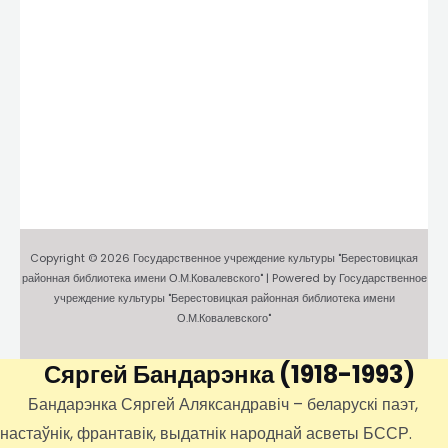
Copyright © 2026 Государственное учреждение культуры "Берестовицкая
районная библиотека имени О.М.Ковалевского" | Powered by Государственное
учреждение культуры "Берестовицкая районная библиотека имени
О.М.Ковалевского"
Сяргей Бандарэнка
(1918-1993)
Бандарэнка Сяргей Аляксандравіч – беларускі паэт,
настаўнік, франтавік, выдатнік народнай асветы БССР.