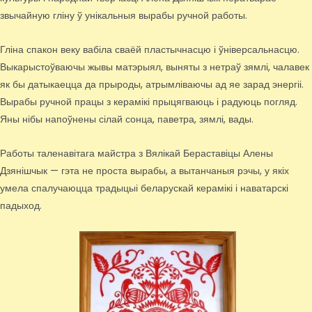
звычайную гліну ў унікальныя вырабы ручной работы.
Гліна спакон веку вабіла сваёй пластычнасцю і ўніверсальнасцю.
Выкарыстоўваючы жывы матэрыял, выняты з нетраў зямлі, чалавек
як бы датыкаецца да прыроды, атрымліваючы ад яе зарад энергіі.
Вырабы ручной працы з керамікі прыцягваюць і радуюць погляд.
Яны нібы напоўнены сілай сонца, паветра, зямлі, вады.
Работы таленавітага майстра з Вялікай Бераставіцы Алены
Дзянішчык — гэта не проста вырабы, а вытанчаныя рэчы, у якіх
умела спалучаюцца традыцыі беларускай керамікі і наватарскі
падыход.