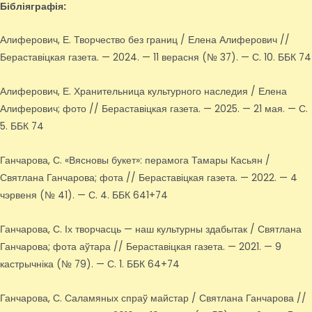
Бібліяграфія:
Алиферович, Е. Творчество без границ / Елена Алиферович //
Бераставіцкая газета. — 2024. — 11 верасня (№ 37). — С. 10. ББК 74
Алиферович, Е. Хранительница культурного наследия / Елена
Алиферович; фото // Бераставіцкая газета. — 2025. — 21 мая. — С.
5. ББК 74
Ганчарова, С. «Вясновы букет»: перамога Тамары Касьян /
Святлана Ганчарова; фота // Бераставіцкая газета. — 2022. — 4
чэрвеня (№ 41). — С. 4. ББК 641+74
Ганчарова, С. Іх творчасць — наш культурны здабытак / Святлана
Ганчарова; фота аўтара // Бераставіцкая газета. — 2021. — 9
кастрычніка (№ 79). — С. 1. ББК 64+74
Ганчарова, С. Саламяных спраў майстар / Святлана Ганчарова //