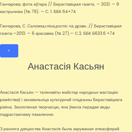
Ганчарова; фота аўтара // Бераставіцкая газета. — 2021. — 9
кастрычніка (№ 79). — С. 1. ББК 64+74
Ганчарова, С. Саломка,гліна,роспіс па дрэве…// Бераставіцкая
газета.—2013. — 6 красавіка (№ 27).— C.2. ББК Б633.6 +74
×
Анастасія Касьян
Анастасія Касьян — таленавіты майстар народных мастацкіх
рамёстваў і захавальніца культурнай спадчыны Бераставіцкага
раёна. Захопленая творчасцю, яна ўмела перадае веды
падрастаючаму пакаленню.
З ранняга дзяцінства Анастасія была акружаная атмасферай