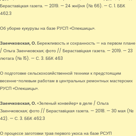
Бераставіцкая газета. — 2019. — 24 жніўня (№ 66). — С. 1. ББК
462.3
Об уборке кукурузы на базе РУСП «Олекшицы».
Заенчковская, О.
Бережливость и сохранность — на первом плане
/ Ольга Заенчковская; фото // Бераставіцкая газета. — 2019. — 23
лютага (№ 15). — С. 3. ББК 463
О подготовке сельскохозяйственной техники к предстоящим
весенне-полевым работам в центральных ремонтных мастерских
РУСП «Олекшицы».
Заенчковская, О.
«Зеленый конвейер» в деле / Ольга
Заенчковская; фото // Бераставіцкая газета. — 2018. — 30 мая (№
42). — С. 3. ББК 462.3
О процессе заготовки трав первого укоса на базе РСУП