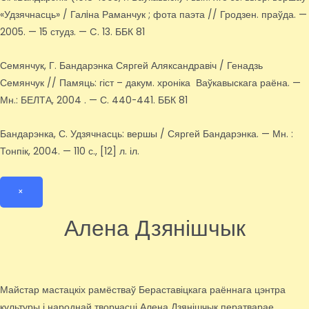
«Удзячнасць» / Галiна Раманчук ; фота паэта // Гродзен. праўда. —
2005. — 15 студз. — C. 13. ББК 81
Семянчук, Г. Бандарэнка Сяргей Аляксандравіч / Генадзь
Семянчук // Памяць: гіст – дакум. хроніка Ваўкавыскага раёна. —
Мн.: БЕЛТА, 2004 . — С. 440-441. ББК 81
Бандарэнка, С. Удзячнасць: вершы / Сяргей Бандарэнка. — Мн. :
Тонпік, 2004. — 110 с., [12] л. іл.
×
Алена Дзянішчык
Майстар мастацкіх рамёстваў Бераставіцкага раённага цэнтра
культуры і народнай творчасці Алена Дзянішчык ператварае