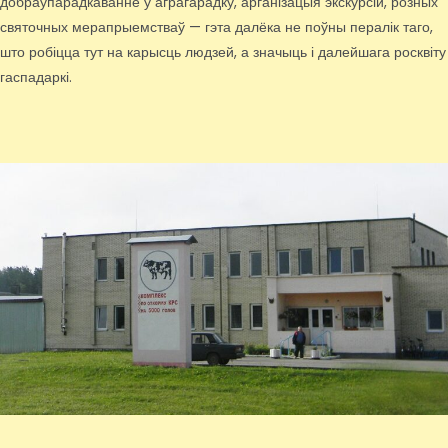
добраўпарадкаванне ў аграгарадку, арганізацыя экскурсій, розных
святочных мерапрыемстваў — гэта далёка не поўны пералік таго,
што робіцца тут на карысць людзей, а значыць і далейшага росквіту
гаспадаркі.