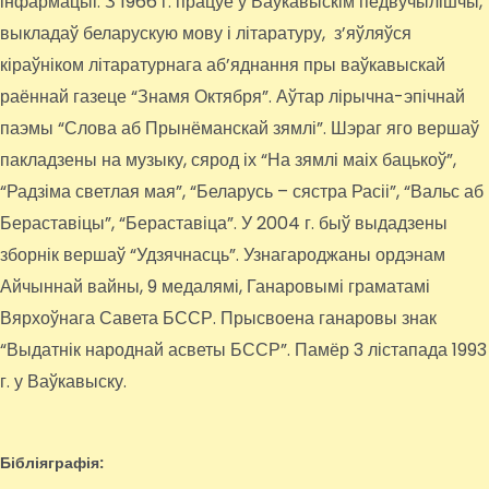
інфармацыі. З 1966 г. працуе ў Ваўкавыскім педвучылішчы,
выкладаў беларускую мову і літаратуру, з’яўляўся
кіраўніком літаратурнага аб’яднання пры ваўкавыскай
раённай газеце “Знамя Октября”. Аўтар лірычна-эпічнай
паэмы “Слова аб Прынёманскай зямлі”. Шэраг яго вершаў
пакладзены на музыку, сярод іх “На зямлі маіх бацькоў”,
“Радзіма светлая мая”, “Беларусь – сястра Расіі”, “Вальс аб
Бераставіцы”, “Бераставіца”. У 2004 г. быў выдадзены
зборнік вершаў “Удзячнасць”. Узнагароджаны ордэнам
Айчыннай вайны, 9 медалямі, Ганаровымі граматамі
Вярхоўнага Савета БССР. Прысвоена ганаровы знак
“Выдатнік народнай асветы БССР”. Памёр 3 лістапада 1993
г. у Ваўкавыску.
Бібліяграфія: