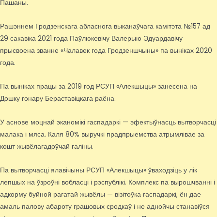
Пашаны.
Рашэннем Гродзенскага абласнога выканаўчага камітэта №157 ад
29 сакавіка 2021 года Паўлюкевічу Валерыю Эдуардавічу
прысвоена званне «Чалавек года Гродзеншчыны» па выніках 2020
года.
Па выніках працы за 2019 год РСУП «Алекшыцы» занесена на
Дошку гонару Бераставіцкага раёна.
У аснове моцнай эканомікі гаспадаркі — эфектыўнасць вытворчасці
малака і мяса. Каля 80% выручкі прадпрыемства атрымлівае за
кошт жывёлагадоўчай галіны.
Па вытворчасці ялавічыны РСУП «Алекшыцы» ўваходзіць у лік
лепшых на ўзроўні вобласці і рэспублікі. Комплекс па вырошчванні і
адкорму буйной рагатай жывёлы — візітоўка гаспадаркі, ён дае
амаль палову абароту грашовых сродкаў і не аднойчы станавіўся