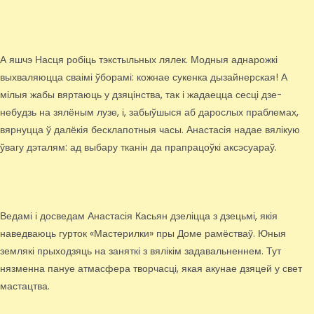
А яшчэ Насця робіць тэкстыльных лялек. Модныя аднарожкі
выхваляюцца сваімі ўборамі: кожнае сукенка дызайнерская! А
мілыя жабы вяртаюць у дзяцінства, так і жадаецца сесці дзе-
небудзь на зялёным лузе, і, забыўшыся аб дарослых праблемах,
вярнуцца ў далёкія бесклапотныя часы. Анастасія надае вялікую
ўвагу дэталям: ад выбару тканін да прапрацоўкі аксэсуараў.
Ведамі і досведам Анастасія Касьян дзеліцца з дзецьмі, якія
наведваюць гурток «Мастерилки» пры Доме рамёстваў. Юныя
землякі прыходзяць на заняткі з вялікім задавальненнем. Тут
нязменна пануе атмасфера творчасці, якая акунае дзяцей у свет
мастацтва.