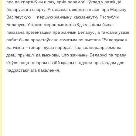
пра яе спартыўны шлях, яркія перамогі і ўклад у развіццё
беларускага спорту. А таксама гаворка вялася пра Марыну
Васілеўскую — першую жанчыну-касманаўтку Рэспублікі
Беларусь. У ходзе мерапрыемства ўдзельнікам была
паказана прэзентацыя пра жанчын Беларусі, а таксама увазе
рабят была прадстаўлена тэматычная выстава “Беларуская
жанчына – гонар і душа народа”. Падчас мерапрыемства
дзеці прыйшлі да высновы, што жанчыны Беларусі па праву
з’яўляюцца гонарам сваёй краіны і годным прыкладам для
падрастаючага пакалення.