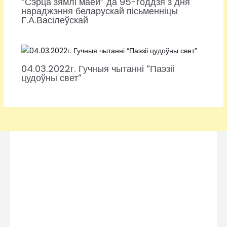
“Сэрца зямлі маёй” да 95-годдзя з дня
нараджэння беларускай пісьменніцы
Г.А.Васілеўскай
04.03.2022г. Гучныя чытанні “Паэзіі
цудоўны свет”