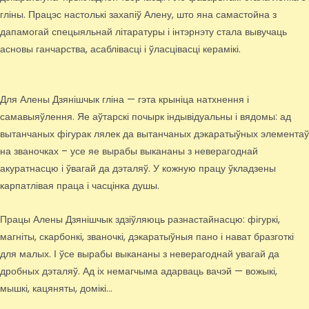
гліны. Працэс настолькі захапіў Алену, што яна самастойна з
дапамогай спецыяльнай літаратуры і інтэрнэту стала вывучаць
асновы ганчарства, асаблівасці і ўласцівасці керамікі.
Для Алены Дзянішчык гліна — гэта крыніца натхнення і
самавыяўлення. Яе аўтарскі почырк індывідуальны і вядомы: ад
вытанчаных фігурак лялек да вытанчаных дэкаратыўных элементаў
на званочках – усе яе вырабы выкананы з неверагоднай
акуратнасцю і ўвагай да дэталяў. У кожную працу ўкладзены
карпатлівая праца і часцінка душы.
Працы Алены Дзянішчык здзіўляюць разнастайнасцю: фігуркі,
магніты, скарбонкі, званочкі, дэкаратыўныя пано і нават бразготкі
для малых. І ўсе вырабы выкананы з неверагоднай увагай да
дробных дэталяў. Ад іх немагчыма адарваць вачэй — вожыкі,
мышкі, кацяняты, домікі…