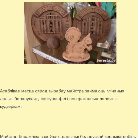
Асаблівае месца сярод вырабаў майстра займаюць гліняныя
лялькі: беларусачкі, снягуркі, феі і неверагодныя лялечкі з
кудзеркамі.
Майстар беражліва захоўвае традыцыі беларускай керамікі, робіць