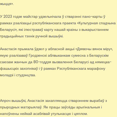
жыцця».
У 2023 годзе майстар удзельнічала ў стварэнні пано-карты ў
рамках рэалізацыі рэспубліканскага праекта «Культурная спадчына
Беларусі», які ілюстраваў карту нашай краіны з выкарыстаннем
традыцыйных тэхнік ручной вышыўкі.
Анастасія прымала ўдзел у абласной акцыі «Дзявочы вянок міру»,
якую рэалізаваў Гродзенскі аблвыканкам сумесна з Беларускім
саюзам жанчын да 80-годдзя вызвалення Беларусі ад нямецка-
фашысцкіх захопнікаў і ў рамках Рэспубліканскага марафону
моладзі і студэнцтва.
Апроч вышыўкі, Анастасія захапляецца стварэннем вырабаў з
прыродных матэрыялаў. Яе працы заўсёды арыгінальныя і
напоўнены нейкай асаблівай утульнасцю і цяплом.