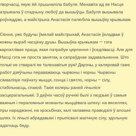
творчасці, якую ёй прышчапіла бабуля. Менавіта ад яе Насця
атрымала ў спадчыну любоў да вышыўцы. Бабуля вышывала
роўняддзю, а майстрыха Анастасія палюбіла вышыўку крыжыкам.
Сёння, ужо будучы ўмелай майстрыхай, Анастасія ўкладвае ў
кожны выраб часцінку душы. Вышыўка крыжыкам — гэта
карпатлівая праца, якая патрабуе цярпення і ўседлівасці. Але для
Насці гэта не проста занятак, а сапраўднае задавальненне. Што
толькі не стваралі яе таленавітыя рукі! Дарэчы, у каляровай гаме
работ дзяўчыны пераважаюць чырвоны і чорны. Чырвоны
сімвалізуе паўнату жыцця, сонца і святло, чорны – сілу,
стабільнасць, спакой. Такія колеры раней лічыліся
засцерагальнымі. З даўніх часоў ручнікі былі з людзьмі ў самыя
важныя і пераломныя моманты жыццёвага шляху: на вяселлях,
пры нараджэнні, на хрэсьбінах, калі чалавека праводзілі ў апошні
шлях. Іх лічылі абрадавымі і прыпісвалі магічную сілу, здольную
адагнаць бяду.