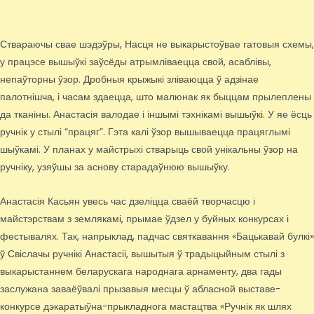
Ствараючы свае шэдэўры, Насця не выкарыстоўвае гатовыя схемы,
у працэсе вышыўкі заўсёды атрымліваецца свой, асаблівы,
непаўторны ўзор. Дробныя крыжыкі зліваюцца ў адзінае
палотнішча, і часам здаецца, што малюнак як быццам прылеплены
да тканіны. Анастасія валодае і іншымі тэхнікамі вышыўкі. У яе ёсць
ручнік у стылі “працяг”. Гэта калі ўзор вышываецца працяглымі
шыўкамі. У планах у майстрыхі стварыць свой унікальны ўзор на
ручніку, узяўшы за аснову старадаўнюю вышыўку.
Анастасія Касьян увесь час дзеліцца сваёй творчасцю і
майстэрствам з землякамі, прымае ўдзел у буйных конкурсах і
фестывалях. Так, напрыклад, падчас святкавання «Бацькавай булкі»
ў Свіслачы ручнікі Анастасіі, вышытыя ў традыцыйным стылі з
выкарыстаннем беларускага народнага арнаменту, два гады
заслужана заваёўвалі прызавыя месцы ў абласной выставе-
конкурсе дэкаратыўна-прыкладнога мастацтва «Ручнік як шлях