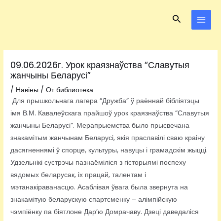
Перейти
Навигация
MAI
Поиск
к
по
MEN
содержимому
записям
09.06.2026г. Урок краязнаўства “Славутыя
жанчыны Беларусі”
/
Навіны
/ От
библиотека
Для прышкольнага лагера “Дружба” ў раённай бібліятэцы
імя В.М. Кавалеўскага прайшоў урок краязнаўства “Славутыя
жанчыны Беларусі”. Мерапрыемства было прысвечана
знакамітым жанчынам Беларусі, якія праславілі сваю краіну
дасягненнямі ў спорце, культуры, навуцы і грамадскім жыцці.
Удзельнікі сустрэчы пазнаёміліся з гісторыямі поспеху
вядомых беларусак, іх працай, талентам і
мэтанакіраванасцю. Асаблівая ўвага была звернута на
знакамітую беларускую спартсменку – алімпійскую
чэмпіёнку па біятлоне Дар’ю Домрачаву. Дзеці даведаліся