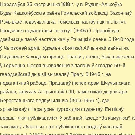
Нарадзіўся 25 кастрычніка 1918 г. у в. Рудня-Альхоўка
Буда-Кашалёўскага раёна Гомельскай вобласці. Закончыў
Рэчыцкае педвучылішча, Гомельскі настаўніцкі інстытут,
Гродзенскі педагагічны інстытут (1948 г). Працоўную
дзейнасць пачаў настаўнікам у Рэчыцкім раёне. З 1940 года
ў Чырвонай арміі. Удзельнік Вялікай Айчыннай вайны на
Паўднёва-Заходнім фронце. Трапіў у палон, быў вывезены
ў Германію. Пасля вызвалення з палону ў складзе 50-й
гвардзейскай дывізіі вызваляў Прагу. З 1945 г. на
педагагічнай рабоце. Працаваў інспектарам Шчучынскага
райана, завучам Астрынскай СШ, намеснікам дырэктара
Бераставіцкага педвучылішча (1963-1966 г), дзе
арганізаваў літаратурны гурток для студэнтаў. Ён пісаў
вершы, якія публікаваліся ў раённай газеце “За камунізм”, а
таксама ў абласных і рэспубліканскіх сродкаў масавай