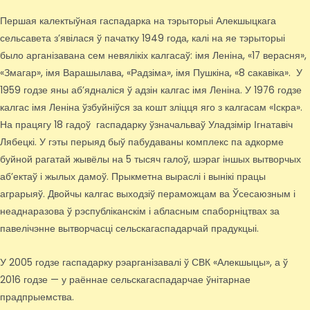
Першая калектыўная гаспадарка на тэрыторыі Алекшыцкага
сельсавета з’явілася ў пачатку 1949 года, калі на яе тэрыторыі
было арганізавана сем невялікіх калгасаў: імя Леніна, «17 верасня»,
«Змагар», імя Варашылава, «Радзіма», імя Пушкіна, «8 сакавіка». У
1959 годзе яны аб’ядналіся ў адзін калгас імя Леніна. У 1976 годзе
калгас імя Леніна ўзбуйніўся за кошт зліцця яго з калгасам «Іскра».
На працягу 18 гадоў гаспадарку ўзначальваў Уладзімір Ігнатавіч
Лябецкі. У гэты перыяд быў пабудаваны комплекс па адкорме
буйной рагатай жывёлы на 5 тысяч галоў, шэраг іншых вытворчых
аб’ектаў і жылых дамоў. Прыкметна выраслі і вынікі працы
аграрыяў. Двойчы калгас выходзіў пераможцам ва Ўсесаюзным і
неаднаразова ў рэспубліканскім і абласным спаборніцтвах за
павелічэнне вытворчасці сельскагаспадарчай прадукцыі.
У 2005 годзе гаспадарку рэарганізавалі ў СВК «Алекшыцы», а ў
2016 годзе — у раённае сельскагаспадарчае ўнітарнае
прадпрыемства.