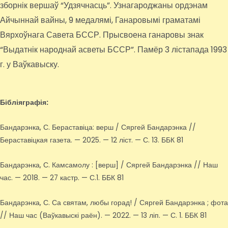
зборнік вершаў “Удзячнасць”. Узнагароджаны ордэнам
Айчыннай вайны, 9 медалямі, Ганаровымі граматамі
Вярхоўнага Савета БССР. Прысвоена ганаровы знак
“Выдатнік народнай асветы БССР”. Памёр 3 лістапада 1993
г. у Ваўкавыску.
Бібліяграфія:
Бандарэнка, С. Бераставіца: верш / Сяргей Бандарэнка //
Бераставіцкая газета. — 2025. — 12 ліст. — С. 13. ББК 81
Бандарэнка, С. Камсамолу : [верш] / Сяргей Бандарэнка // Наш
час. — 2018. — 27 кастр. — С.1. ББК 81
Бандарэнка, С. Са святам, любы горад! / Сяргей Бандарэнка ; фота
// Наш час (Ваўкавыскі раён). — 2022. — 13 ліп. — С. 1. ББК 81