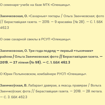
О семенаре-учебе на базе МТК «Олекшицы».
Заенчковская, О.
«Сахарные» гектары / Ольга Заенчковская; фото
// Бераставіцкая газета. — 2019. — 9 красавіка (№ 28). — С. 1. ББК
462.3
О севе сахарной свеклы в РСУП «Олекшицы».
Заенчковская, О.
Три года подряд — первый «тысячник»
района / Ольга Заенчковская; фото // Бераставіцкая газета. —
2019. — 27 ліпеня (№ 58). — С. 1. ББК 462.3
О Юрии Польяновском, комбайнере РУСП «Олекшицы».
Заенчкоўская, В.
Лабарант давярае, а якасць правярае / Вольга
Заенчкоўская; фота // Бераставіцкая газета. — 2018. — 28 лютага.
— С. 3. ББК 462.3