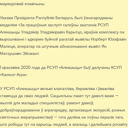
мармуровай ялавічыны.
Указам Прэзідэнта Рэспублікі Беларусь былі ўзнагароджаны
медалём «За працоўныя заслугі» галоўны заатэхнік РСУП
Алекшыцы Уладзімір Уладзіміравіч Карытцо, кіраўнік комплексу па
вырошчванні і адкорме буйной рагатай жывёлы Норберт Юзэфавіч
Малецкі, аператар па штучным абнасеньванні жывёл Ян
Матэушэвіч Эйсмант.
1 красавіка 2020 года да РСУП «Алекшыцы» быў далучаны КСУП
«Канюхі-Агра».
У РСУП «Алекшыцы» вельмі клапатліва, беражліва і ўважліва
ставяцца да сваіх людзей. Сацыяльны пакет тут даволі важкі —
жыллё для маладых спецыялістаў, рамонт дамоў,
добраўпарадкаванне ў аграгарадку, арганізацыя экскурсій, розных
святочных мерапрыемстваў — гэта далёка не поўны пералік таго,
што робіцца тут на карысць людзей, а значыць і далейшага росквіту