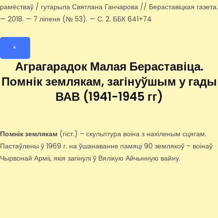
рамёстваў / гутарыла Святлана Ганчарова // Бераставіцкая газета.
— 2018. — 7 ліпеня (№ 53). — С. 2. ББК 641+74
×
Аграгарадок Малая Бераставіца.
Помнік землякам, загінуўшым у гады
ВАВ (1941-1945 гг)
Помнік землякам
(гіст.) – скульптура воіна з нахіленым сцягам.
Пастаўлены ў 1969 г. на ўшанаванне памяці 90 землякоў – воінаў
Чырвонай Арміі, якія загінулі ў Вялікую Айчынную вайну.