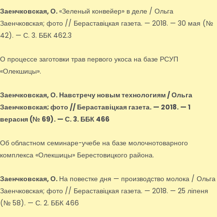
Заенчковская, О.
«Зеленый конвейер» в деле / Ольга
Заенчковская; фото // Бераставіцкая газета. — 2018. — 30 мая (№
42). — С. 3. ББК 462.3
О процессе заготовки трав первого укоса на базе РСУП
«Олекшицы».
Заенчковская, О.
Навстречу новым технологиям / Ольга
Заенчковская; фото // Бераставіцкая газета. — 2018. — 1
верасня (№ 69). — С. 3. ББК 466
Об областном семинаре-учебе на базе молочнотоварного
комплекса «Олекшицы» Берестовицкого района.
Заенчковская, О.
На повестке дня — производство молока / Ольга
Заенчковская; фото // Бераставіцкая газета. — 2018. — 25 ліпеня
(№ 58). — С. 2. ББК 466