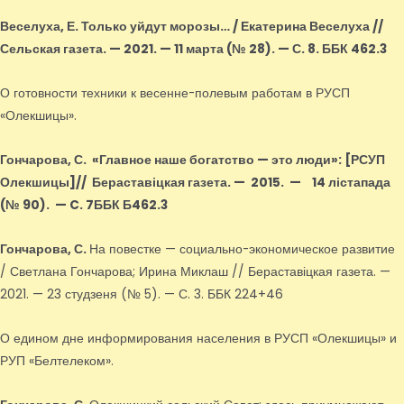
Веселуха, Е.
Только уйдут морозы… / Екатерина Веселуха //
Сельская газета. — 2021. — 11 марта (№ 28). — С. 8. ББК 462.3
О готовности техники к весенне-полевым работам в РУСП
«Олекшицы».
Гончарова, С.
«Главное наше богатство — это люди»
: [РСУП
Олекшицы]
// Бераставіцкая газета. — 2015.
—
14 лістапада
(№ 90).
—
C. 7ББК Б462.3
Гончарова, С.
На повестке — социально-экономическое развитие
/ Светлана Гончарова; Ирина Миклаш // Бераставіцкая газета. —
2021. — 23 студзеня (№ 5). — С. 3. ББК 224+46
О едином дне информирования населения в РУСП «Олекшицы» и
РУП «Белтелеком».