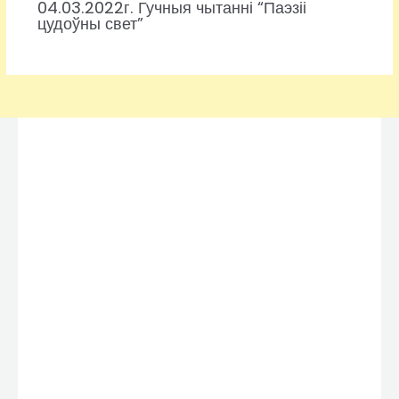
04.03.2022г. Гучныя чытанні “Паэзіі
цудоўны свет”