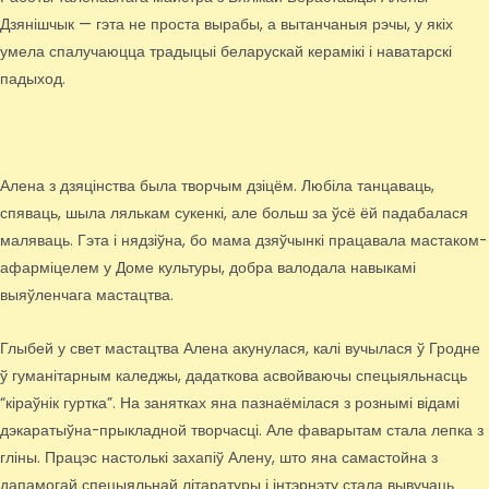
Дзянішчык — гэта не проста вырабы, а вытанчаныя рэчы, у якіх
умела спалучаюцца традыцыі беларускай керамікі і наватарскі
падыход.
Алена з дзяцінства была творчым дзіцём. Любіла танцаваць,
спяваць, шыла лялькам сукенкі, але больш за ўсё ёй падабалася
маляваць. Гэта і нядзіўна, бо мама дзяўчынкі працавала мастаком-
афарміцелем у Доме культуры, добра валодала навыкамі
выяўленчага мастацтва.
Глыбей у свет мастацтва Алена акунулася, калі вучылася ў Гродне
ў гуманітарным каледжы, дадаткова асвойваючы спецыяльнасць
“кіраўнік гуртка”. На занятках яна пазнаёмілася з рознымі відамі
дэкаратыўна-прыкладной творчасці. Але фаварытам стала лепка з
гліны. Працэс настолькі захапіў Алену, што яна самастойна з
дапамогай спецыяльнай літаратуры і інтэрнэту стала вывучаць