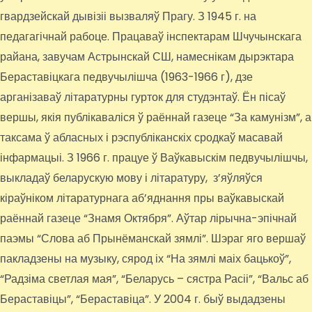
гвардзейскай дывізіі вызваляў Прагу. З 1945 г. на
педагагічнай рабоце. Працаваў інспектарам Шчучынскага
райана, завучам Астрынскай СШ, намеснікам дырэктара
Бераставіцкага педвучылішча (1963-1966 г), дзе
арганізаваў літаратурны гурток для студэнтаў. Ён пісаў
вершы, якія публікаваліся ў раённай газеце “За камунізм”, а
таксама ў абласных і рэспубліканскіх сродкаў масавай
інфармацыі. З 1966 г. працуе ў Ваўкавыскім педвучылішчы,
выкладаў беларускую мову і літаратуру, з’яўляўся
кіраўніком літаратурнага аб’яднання пры ваўкавыскай
раённай газеце “Знамя Октября”. Аўтар лірычна-эпічнай
паэмы “Слова аб Прынёманскай зямлі”. Шэраг яго вершаў
пакладзены на музыку, сярод іх “На зямлі маіх бацькоў”,
“Радзіма светлая мая”, “Беларусь – сястра Расіі”, “Вальс аб
Бераставіцы”, “Бераставіца”. У 2004 г. быў выдадзены