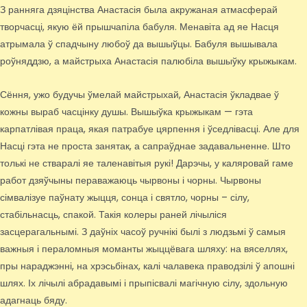
З ранняга дзяцінства Анастасія была акружаная атмасферай
творчасці, якую ёй прышчапіла бабуля. Менавіта ад яе Насця
атрымала ў спадчыну любоў да вышыўцы. Бабуля вышывала
роўняддзю, а майстрыха Анастасія палюбіла вышыўку крыжыкам.
Сёння, ужо будучы ўмелай майстрыхай, Анастасія ўкладвае ў
кожны выраб часцінку душы. Вышыўка крыжыкам — гэта
карпатлівая праца, якая патрабуе цярпення і ўседлівасці. Але для
Насці гэта не проста занятак, а сапраўднае задавальненне. Што
толькі не стваралі яе таленавітыя рукі! Дарэчы, у каляровай гаме
работ дзяўчыны пераважаюць чырвоны і чорны. Чырвоны
сімвалізуе паўнату жыцця, сонца і святло, чорны – сілу,
стабільнасць, спакой. Такія колеры раней лічыліся
засцерагальнымі. З даўніх часоў ручнікі былі з людзьмі ў самыя
важныя і пераломныя моманты жыццёвага шляху: на вяселлях,
пры нараджэнні, на хрэсьбінах, калі чалавека праводзілі ў апошні
шлях. Іх лічылі абрадавымі і прыпісвалі магічную сілу, здольную
адагнаць бяду.