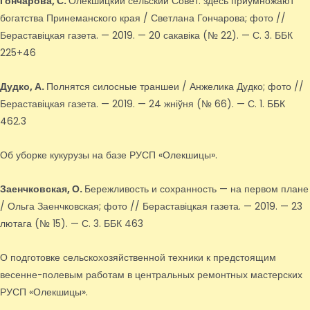
Гончарова, С.
Олекшицкий сельский Совет: здесь приумножают
богатства Принеманского края / Светлана Гончарова; фото //
Бераставіцкая газета. — 2019. — 20 сакавіка (№ 22). — С. 3. ББК
225+46
Дудко, А.
Полнятся силосные траншеи / Анжелика Дудко; фото //
Бераставіцкая газета. — 2019. — 24 жніўня (№ 66). — С. 1. ББК
462.3
Об уборке кукурузы на базе РУСП «Олекшицы».
Заенчковская, О.
Бережливость и сохранность — на первом плане
/ Ольга Заенчковская; фото // Бераставіцкая газета. — 2019. — 23
лютага (№ 15). — С. 3. ББК 463
О подготовке сельскохозяйственной техники к предстоящим
весенне-полевым работам в центральных ремонтных мастерских
РУСП «Олекшицы».