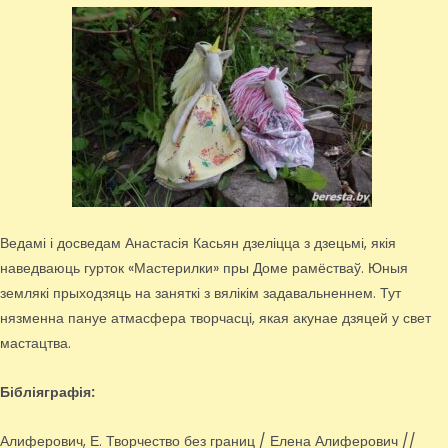
Ведамі і досведам Анастасія Касьян дзеліцца з дзецьмі, якія
наведваюць гурток «Мастерилки» пры Доме рамёстваў. Юныя
землякі прыходзяць на заняткі з вялікім задавальненнем. Тут
нязменна пануе атмасфера творчасці, якая акунае дзяцей у свет
мастацтва.
Бібліяграфія:
Алиферович, Е. Творчество без границ / Елена Алиферович //