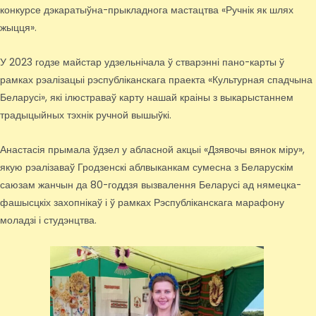
конкурсе дэкаратыўна-прыкладнога мастацтва «Ручнік як шлях
жыцця».
У 2023 годзе майстар удзельнічала ў стварэнні пано-карты ў
рамках рэалізацыі рэспубліканскага праекта «Культурная спадчына
Беларусі», які ілюстраваў карту нашай краіны з выкарыстаннем
традыцыйных тэхнік ручной вышыўкі.
Анастасія прымала ўдзел у абласной акцыі «Дзявочы вянок міру»,
якую рэалізаваў Гродзенскі аблвыканкам сумесна з Беларускім
саюзам жанчын да 80-годдзя вызвалення Беларусі ад нямецка-
фашысцкіх захопнікаў і ў рамках Рэспубліканскага марафону
моладзі і студэнцтва.