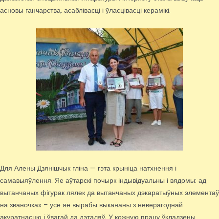
асновы ганчарства, асаблівасці і ўласцівасці керамікі.
Для Алены Дзянішчык гліна — гэта крыніца натхнення і
самавыяўлення. Яе аўтарскі почырк індывідуальны і вядомы: ад
вытанчаных фігурак лялек да вытанчаных дэкаратыўных элементаў
на званочках – усе яе вырабы выкананы з неверагоднай
акуратнасцю і ўвагай да дэталяў. У кожную працу ўкладзены