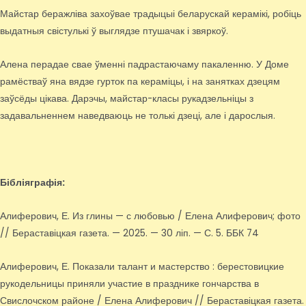
Майстар беражліва захоўвае традыцыі беларускай керамікі, робіць
выдатныя свістулькі ў выглядзе птушачак і звяркоў.
Алена перадае свае ўменні падрастаючаму пакаленню. У Доме
рамёстваў яна вядзе гурток па кераміцы, і на занятках дзецям
заўсёды цікава. Дарэчы, майстар-класы рукадзельніцы з
задавальненнем наведваюць не толькі дзеці, але і дарослыя.
Бібліяграфія:
Алиферович, Е. Из глины — с любовью / Елена Алиферович; фото
// Бераставіцкая газета. — 2025. — 30 ліп. — С. 5. ББК 74
Алиферович, Е. Показали талант и мастерство : берестовицкие
рукодельницы приняли участие в празднике гончарства в
Свислочском районе / Елена Алиферович // Бераставіцкая газета.