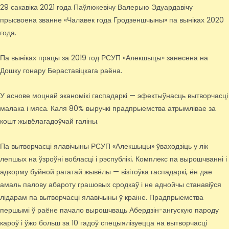
29 сакавіка 2021 года Паўлюкевічу Валерыю Эдуардавічу
прысвоена званне «Чалавек года Гродзеншчыны» па выніках 2020
года.
Па выніках працы за 2019 год РСУП «Алекшыцы» занесена на
Дошку гонару Бераставіцкага раёна.
У аснове моцнай эканомікі гаспадаркі — эфектыўнасць вытворчасці
малака і мяса. Каля 80% выручкі прадпрыемства атрымлівае за
кошт жывёлагадоўчай галіны.
Па вытворчасці ялавічыны РСУП «Алекшыцы» ўваходзіць у лік
лепшых на ўзроўні вобласці і рэспублікі. Комплекс па вырошчванні і
адкорму буйной рагатай жывёлы — візітоўка гаспадаркі, ён дае
амаль палову абароту грашовых сродкаў і не аднойчы станавіўся
лідарам па вытворчасці ялавічыны ў краіне. Прадпрыемства
першымі ў раёне пачало вырошчваць Абердзін-ангускую пароду
кароў і ўжо больш за 10 гадоў спецыялізуецца на вытворчасці