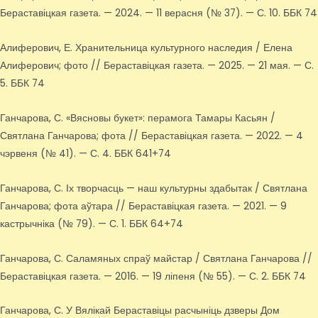
Бераставіцкая газета. — 2024. — 11 верасня (№ 37). — С. 10. ББК 74
Алиферович, Е. Хранительница культурного наследия / Елена
Алиферович; фото // Бераставіцкая газета. — 2025. — 21 мая. — С.
5. ББК 74
Ганчарова, С. «Вясновы букет»: перамога Тамары Касьян /
Святлана Ганчарова; фота // Бераставіцкая газета. — 2022. — 4
чэрвеня (№ 41). — С. 4. ББК 641+74
Ганчарова, С. Іх творчасць — наш культурны здабытак / Святлана
Ганчарова; фота аўтара // Бераставіцкая газета. — 2021. — 9
кастрычніка (№ 79). — С. 1. ББК 64+74
Ганчарова, С. Саламяных спраў майстар / Святлана Ганчарова //
Бераставіцкая газета. — 2016. — 19 ліпеня (№ 55). — С. 2. ББК 74
Ганчарова, С. У Вялікай Бераставіцы расчыніць дзверы Дом