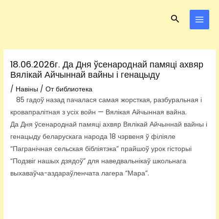
Перейти
Навигация
MAI
Поиск
к
по
MEN
содержимому
записям
18.06.2026г. Да Дня ўсенароднай памяці ахвяр
Вялікай Айчыннай вайны і генацыду
/
Навіны
/ От
библиотека
85 гадоў назад пачалася самая жорсткая, разбуральная і
кровапралітная з усіх войн — Вялікая Айчынная вайна.
Да Дня ўсенароднай памяці ахвяр Вялікай Айчыннай вайны і
генацыду беларускага народа 18 чэрвеня ў філіяле
“Пагранічная сельская бібліятэка” прайшоў урок гісторыі
“Подзвіг нашых дзядоў” для наведвальнікаў школьнага
выхаваўча-аздараўленчата лагера “Мара”.