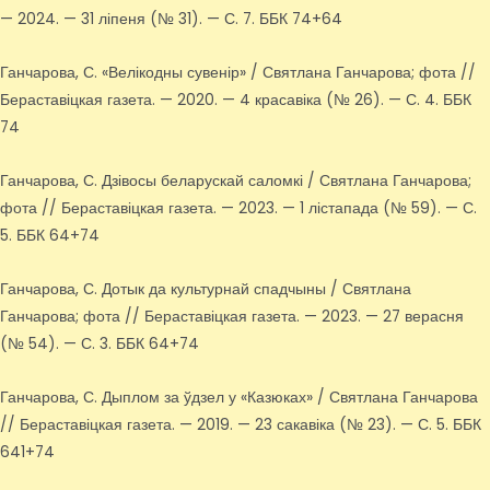
— 2024. — 31 ліпеня (№ 31). — С. 7. ББК 74+64
Ганчарова, С. «Велікодны сувенір» / Святлана Ганчарова; фота //
Бераставіцкая газета. — 2020. — 4 красавіка (№ 26). — С. 4. ББК
74
Ганчарова, С. Дзівосы беларускай саломкі / Святлана Ганчарова;
фота // Бераставіцкая газета. — 2023. — 1 лістапада (№ 59). — С.
5. ББК 64+74
Ганчарова, С. Дотык да культурнай спадчыны / Святлана
Ганчарова; фота // Бераставіцкая газета. — 2023. — 27 верасня
(№ 54). — С. 3. ББК 64+74
Ганчарова, С. Дыплом за ўдзел у «Казюках» / Святлана Ганчарова
// Бераставіцкая газета. — 2019. — 23 сакавіка (№ 23). — С. 5. ББК
641+74