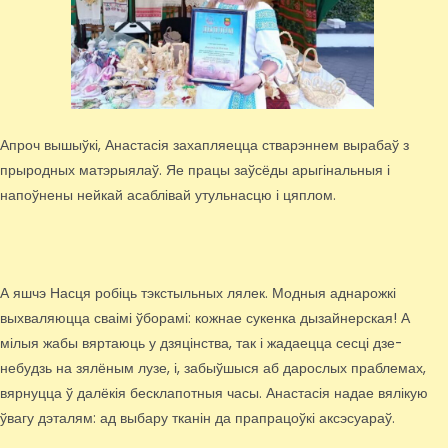
Апроч вышыўкі, Анастасія захапляецца стварэннем вырабаў з
прыродных матэрыялаў. Яе працы заўсёды арыгінальныя і
напоўнены нейкай асаблівай утульнасцю і цяплом.
А яшчэ Насця робіць тэкстыльных лялек. Модныя аднарожкі
выхваляюцца сваімі ўборамі: кожнае сукенка дызайнерская! А
мілыя жабы вяртаюць у дзяцінства, так і жадаецца сесці дзе-
небудзь на зялёным лузе, і, забыўшыся аб дарослых праблемах,
вярнуцца ў далёкія бесклапотныя часы. Анастасія надае вялікую
ўвагу дэталям: ад выбару тканін да прапрацоўкі аксэсуараў.