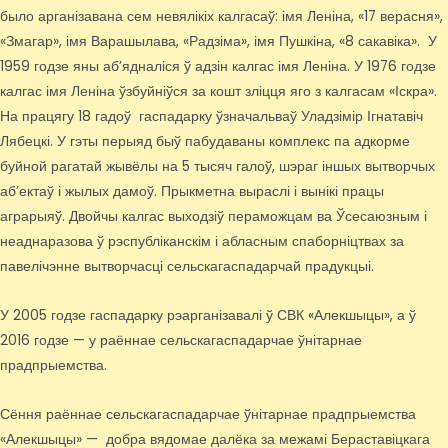
было арганізавана сем невялікіх калгасаў: імя Леніна, «17 верасня»,
«Змагар», імя Варашылава, «Радзіма», імя Пушкіна, «8 сакавіка». У
1959 годзе яны аб’ядналіся ў адзін калгас імя Леніна. У 1976 годзе
калгас імя Леніна ўзбуйніўся за кошт зліцця яго з калгасам «Іскра».
На працягу 18 гадоў гаспадарку ўзначальваў Уладзімір Ігнатавіч
Лябецкі. У гэты перыяд быў пабудаваны комплекс па адкорме
буйной рагатай жывёлы на 5 тысяч галоў, шэраг іншых вытворчых
аб’ектаў і жылых дамоў. Прыкметна выраслі і вынікі працы
аграрыяў. Двойчы калгас выходзіў пераможцам ва Ўсесаюзным і
неаднаразова ў рэспубліканскім і абласным спаборніцтвах за
павелічэнне вытворчасці сельскагаспадарчай прадукцыі.
У 2005 годзе гаспадарку рэарганізавалі ў СВК «Алекшыцы», а ў
2016 годзе — у раённае сельскагаспадарчае ўнітарнае
прадпрыемства.
Сёння раённае сельскагаспадарчае ўнітарнае прадпрыемства
«Алекшыцы» — добра вядомае далёка за межамі Бераставіцкага