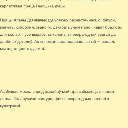
карпатлівая праца і часцінка душы.
Працы Алены Дзянішчык здзіўляюць разнастайнасцю: фігуркі,
магніты, скарбонкі, званочкі, дэкаратыўныя пано і нават бразготкі
для малых. І ўсе вырабы выкананы з неверагоднай увагай да
дробных дэталяў. Ад іх немагчыма адарваць вачэй — вожыкі,
мышкі, кацяняты, домікі…
Асаблівае месца сярод вырабаў майстра займаюць гліняныя
лялькі: беларусачкі, снягуркі, феі і неверагодныя лялечкі з
кудзеркамі.