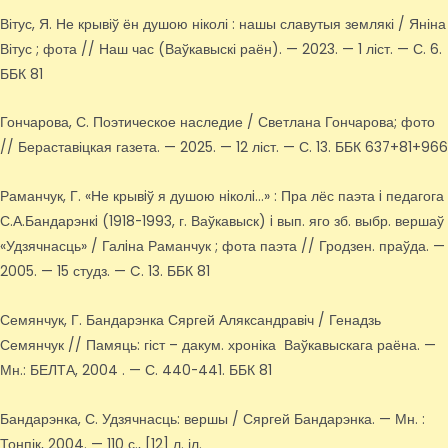
Вітус, Я. Не крывіў ён душою ніколі : нашы славутыя землякі / Яніна
Вітус ; фота // Наш час (Ваўкавыскі раён). — 2023. — 1 ліст. — С. 6.
ББК 81
Гончарова, С. Поэтическое наследие / Светлана Гончарова; фото
// Бераставіцкая газета. — 2025. — 12 ліст. — С. 13. ББК 637+81+966
Раманчук, Г. «Не крывiў я душою нiколi…» : Пра лёс паэта i педагога
С.А.Бандарэнкi (1918-1993, г. Ваўкавыск) i вып. яго зб. выбр. вершаў
«Удзячнасць» / Галiна Раманчук ; фота паэта // Гродзен. праўда. —
2005. — 15 студз. — C. 13. ББК 81
Семянчук, Г. Бандарэнка Сяргей Аляксандравіч / Генадзь
Семянчук // Памяць: гіст – дакум. хроніка Ваўкавыскага раёна. —
Мн.: БЕЛТА, 2004 . — С. 440-441. ББК 81
Бандарэнка, С. Удзячнасць: вершы / Сяргей Бандарэнка. — Мн. :
Тонпік, 2004. — 110 с., [12] л. іл.