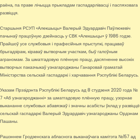
раёна, па праве лічыцца прыкладам гаспадарлівасці і паспяховага
развіцця.
Старшыня РСУП «Алекшыцы» Валерый Эдуардавіч Паўлюкевіч
пачынаў працоўную дзейнасць у СВК «Алекшыцы» ў 1986 годзе.
Прайшоў усе службовыя і прафесійныя прыступкі, працаваў
брыгадзірам, кіраваў вытворчым участкам, быў галоўным
аграномам. За шматгадовую плённую працу, дасягненне высокіх
вытворчых паказчыкаў узнагароджаны Ганаровай граматай
Міністэрства сельскай гаспадаркі і харчавання Рэспублікі Беларусь.
Указам Прэзідэнта Рэспублікі Беларусь ад 8 студзеня 2020 года №
7 «Аб узнагароджанні» за шматгадовую плённую працу, узорнае
выкананне службовых абавязкаў і значны асабісты ўклад у развіццё
сельскай гаспадаркі Валерый Эдуардавіч узнагароджаны Ордэнам
Пашаны.
Рашэннем Гродзенскага абласнога выканаўчага камітэта №157 ад