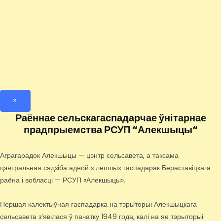
×
Раённае сельскагаспадарчае ўнітарнае
прадпрыемства РСУП “Алекшыцы“
Аграгарадок Алекшыцы — цэнтр сельсавета, а таксама
цэнтральная сядзіба адной з лепшых гаспадарак Бераставіцкага
раёна і вобласці — РСУП «Алекшыцы».
Першая калектыўная гаспадарка на тэрыторыі Алекшыцкага
сельсавета з’явілася ў пачатку 1949 года, калі на яе тэрыторыі