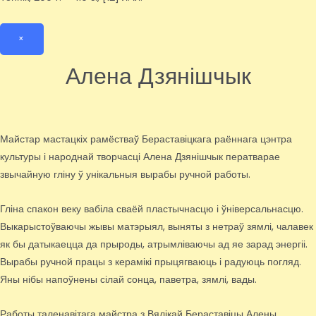
×
Алена Дзянішчык
Майстар мастацкіх рамёстваў Бераставіцкага раённага цэнтра
культуры і народнай творчасці Алена Дзянішчык ператварае
звычайную гліну ў унікальныя вырабы ручной работы.
Гліна спакон веку вабіла сваёй пластычнасцю і ўніверсальнасцю.
Выкарыстоўваючы жывы матэрыял, выняты з нетраў зямлі, чалавек
як бы датыкаецца да прыроды, атрымліваючы ад яе зарад энергіі.
Вырабы ручной працы з керамікі прыцягваюць і радуюць погляд.
Яны нібы напоўнены сілай сонца, паветра, зямлі, вады.
Работы таленавітага майстра з Вялікай Бераставіцы Алены