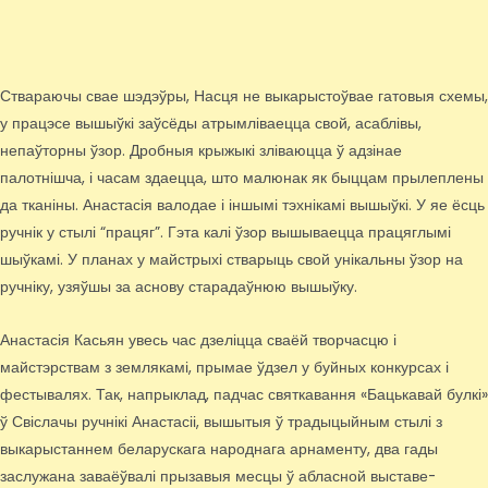
Ствараючы свае шэдэўры, Насця не выкарыстоўвае гатовыя схемы,
у працэсе вышыўкі заўсёды атрымліваецца свой, асаблівы,
непаўторны ўзор. Дробныя крыжыкі зліваюцца ў адзінае
палотнішча, і часам здаецца, што малюнак як быццам прылеплены
да тканіны. Анастасія валодае і іншымі тэхнікамі вышыўкі. У яе ёсць
ручнік у стылі “працяг”. Гэта калі ўзор вышываецца працяглымі
шыўкамі. У планах у майстрыхі стварыць свой унікальны ўзор на
ручніку, узяўшы за аснову старадаўнюю вышыўку.
Анастасія Касьян увесь час дзеліцца сваёй творчасцю і
майстэрствам з землякамі, прымае ўдзел у буйных конкурсах і
фестывалях. Так, напрыклад, падчас святкавання «Бацькавай булкі»
ў Свіслачы ручнікі Анастасіі, вышытыя ў традыцыйным стылі з
выкарыстаннем беларускага народнага арнаменту, два гады
заслужана заваёўвалі прызавыя месцы ў абласной выставе-