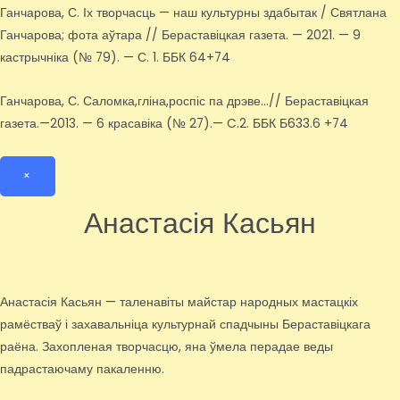
Ганчарова, С. Іх творчасць — наш культурны здабытак / Святлана
Ганчарова; фота аўтара // Бераставіцкая газета. — 2021. — 9
кастрычніка (№ 79). — С. 1. ББК 64+74
Ганчарова, С. Саломка,гліна,роспіс па дрэве…// Бераставіцкая
газета.—2013. — 6 красавіка (№ 27).— C.2. ББК Б633.6 +74
×
Анастасія Касьян
Анастасія Касьян — таленавіты майстар народных мастацкіх
рамёстваў і захавальніца культурнай спадчыны Бераставіцкага
раёна. Захопленая творчасцю, яна ўмела перадае веды
падрастаючаму пакаленню.