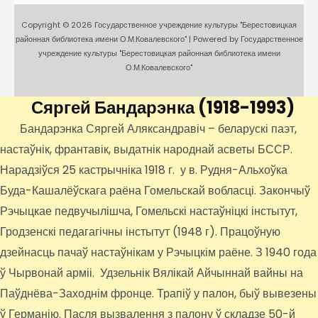
Copyright © 2026 Государственное учреждение культуры "Берестовицкая
районная библиотека имени О.М.Ковалевского" | Powered by Государственное
учреждение культуры "Берестовицкая районная библиотека имени
О.М.Ковалевского"
Сяргей Бандарэнка
(1918-1993)
Бандарэнка Сяргей Аляксандравіч – беларускі паэт,
настаўнік, франтавік, выдатнік народнай асветы БССР.
Нарадзіўся 25 кастрычніка 1918 г. у в. Рудня-Альхоўка
Буда-Кашалёўскага раёна Гомельскай вобласці. Закончыў
Рэчыцкае педвучылішча, Гомельскі настаўніцкі інстытут,
Гродзенскі педагагічны інстытут (1948 г). Працоўную
дзейнасць пачаў настаўнікам у Рэчыцкім раёне. З 1940 года
ў Чырвонай арміі. Удзельнік Вялікай Айчыннай вайны на
Паўднёва-Заходнім фронце. Трапіў у палон, быў вывезены
ў Германію. Пасля вызвалення з палону ў складзе 50-й