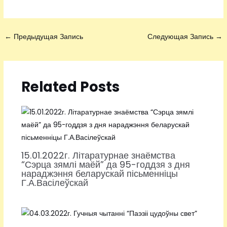
←
Предыдущая Запись
Следующая Запись
→
Related Posts
15.01.2022г. Літаратурнае знаёмства
“Сэрца зямлі маёй” да 95-годдзя з дня
нараджэння беларускай пісьменніцы
Г.А.Васілеўскай