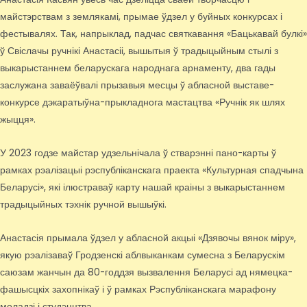
майстэрствам з землякамі, прымае ўдзел у буйных конкурсах і
фестывалях. Так, напрыклад, падчас святкавання «Бацькавай булкі»
ў Свіслачы ручнікі Анастасіі, вышытыя ў традыцыйным стылі з
выкарыстаннем беларускага народнага арнаменту, два гады
заслужана заваёўвалі прызавыя месцы ў абласной выставе-
конкурсе дэкаратыўна-прыкладнога мастацтва «Ручнік як шлях
жыцця».
У 2023 годзе майстар удзельнічала ў стварэнні пано-карты ў
рамках рэалізацыі рэспубліканскага праекта «Культурная спадчына
Беларусі», які ілюстраваў карту нашай краіны з выкарыстаннем
традыцыйных тэхнік ручной вышыўкі.
Анастасія прымала ўдзел у абласной акцыі «Дзявочы вянок міру»,
якую рэалізаваў Гродзенскі аблвыканкам сумесна з Беларускім
саюзам жанчын да 80-годдзя вызвалення Беларусі ад нямецка-
фашысцкіх захопнікаў і ў рамках Рэспубліканскага марафону
моладзі і студэнцтва.