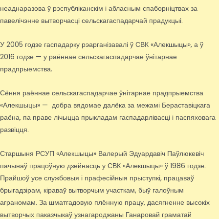
неаднаразова ў рэспубліканскім і абласным спаборніцтвах за
павелічэнне вытворчасці сельскагаспадарчай прадукцыі.
У 2005 годзе гаспадарку рэарганізавалі ў СВК «Алекшыцы», а ў
2016 годзе — у раённае сельскагаспадарчае ўнітарнае
прадпрыемства.
Сёння раённае сельскагаспадарчае ўнітарнае прадпрыемства
«Алекшыцы» — добра вядомае далёка за межамі Бераставіцкага
раёна, па праве лічыцца прыкладам гаспадарлівасці і паспяховага
развіцця.
Старшыня РСУП «Алекшыцы» Валерый Эдуардавіч Паўлюкевіч
пачынаў працоўную дзейнасць у СВК «Алекшыцы» ў 1986 годзе.
Прайшоў усе службовыя і прафесійныя прыступкі, працаваў
брыгадзірам, кіраваў вытворчым участкам, быў галоўным
аграномам. За шматгадовую плённую працу, дасягненне высокіх
вытворчых паказчыкаў узнагароджаны Ганаровай граматай