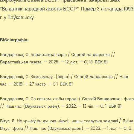
Вярхоўнага Савета БССР. Прысвоена ганаровы знак
“Выдатнік народнай асветы БССР”. Памёр 3 лістапада 1993
г. у Ваўкавыску.
Бібліяграфія:
Бандарэнка, С. Бераставіца: верш / Сяргей Бандарэнка //
Бераставіцкая газета. — 2025. — 12 ліст. — С. 13. ББК 81
Бандарэнка, С. Камсамолу : [верш] / Сяргей Бандарэнка // Наш
час. — 2018. — 27 кастр. — С.1. ББК 81
Бандарэнка, С. Са святам, любы горад! / Сяргей Бандарэнка ; фота
// Наш час (Ваўкавыскі раён). — 2022. — 13 ліп. — С. 1. ББК 81
Вітус, Я. Не крывіў ён душою ніколі : нашы славутыя землякі / Яніна
Вітус ; фота // Наш час (Ваўкавыскі раён). — 2023. — 1 ліст. — С. 6.