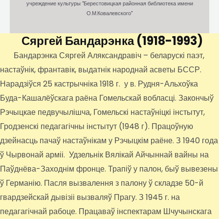
учреждение культуры "Берестовицкая районная библиотека имени
О.М.Ковалевского"
Сяргей Бандарэнка
(1918-1993)
Бандарэнка Сяргей Аляксандравіч – беларускі паэт,
настаўнік, франтавік, выдатнік народнай асветы БССР.
Нарадзіўся 25 кастрычніка 1918 г. у в. Рудня-Альхоўка
Буда-Кашалёўскага раёна Гомельскай вобласці. Закончыў
Рэчыцкае педвучылішча, Гомельскі настаўніцкі інстытут,
Гродзенскі педагагічны інстытут (1948 г). Працоўную
дзейнасць пачаў настаўнікам у Рэчыцкім раёне. З 1940 года
ў Чырвонай арміі. Удзельнік Вялікай Айчыннай вайны на
Паўднёва-Заходнім фронце. Трапіў у палон, быў вывезены
ў Германію. Пасля вызвалення з палону ў складзе 50-й
гвардзейскай дывізіі вызваляў Прагу. З 1945 г. на
педагагічнай рабоце. Працаваў інспектарам Шчучынскага