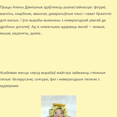
Працы Алены Дзянішчык здзіўляюць разнастайнасцю: фігуркі,
магніты, скарбонкі, званочкі, дэкаратыўныя пано і нават бразготкі
для малых. І ўсе вырабы выкананы з неверагоднай увагай да
дробных дэталяў. Ад іх немагчыма адарваць вачэй — вожыкі,
мышкі, кацяняты, домікі…
Асаблівае месца сярод вырабаў майстра займаюць гліняныя
лялькі: беларусачкі, снягуркі, феі і неверагодныя лялечкі з
кудзеркамі.