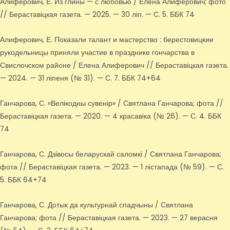
Алиферович, Е. Из глины — с любовью / Елена Алиферович; фото
// Бераставіцкая газета. — 2025. — 30 ліп. — С. 5. ББК 74
Алиферович, Е. Показали талант и мастерство : берестовицкие
рукодельницы приняли участие в празднике гончарства в
Свислочском районе / Елена Алиферович // Бераставіцкая газета.
— 2024. — 31 ліпеня (№ 31). — С. 7. ББК 74+64
Ганчарова, С. «Велікодны сувенір» / Святлана Ганчарова; фота //
Бераставіцкая газета. — 2020. — 4 красавіка (№ 26). — С. 4. ББК
74
Ганчарова, С. Дзівосы беларускай саломкі / Святлана Ганчарова;
фота // Бераставіцкая газета. — 2023. — 1 лістапада (№ 59). — С.
5. ББК 64+74
Ганчарова, С. Дотык да культурнай спадчыны / Святлана
Ганчарова; фота // Бераставіцкая газета. — 2023. — 27 верасня