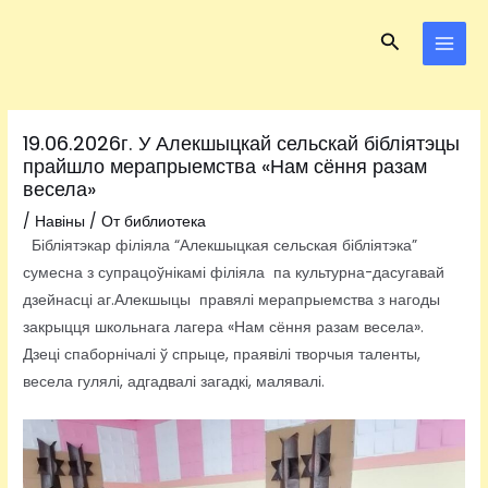
Перейти
Навигация
MAI
Поиск
к
по
MEN
содержимому
записям
19.06.2026г. У Алекшыцкай сельскай бібліятэцы
прайшло мерапрыемства «Нам сёння разам
весела»
/
Навіны
/ От
библиотека
Бібліятэкар філіяла “Алекшыцкая сельская бібліятэка”
сумесна з супрацоўнікамі філіяла па культурна-дасугавай
дзейнасці аг.Алекшыцы правялі мерапрыемства з нагоды
закрыцця школьнага лагера «Нам сёння разам весела».
Дзеці спаборнічалі ў спрыце, праявілі творчыя таленты,
весела гулялі, адгадвалі загадкі, малявалі.