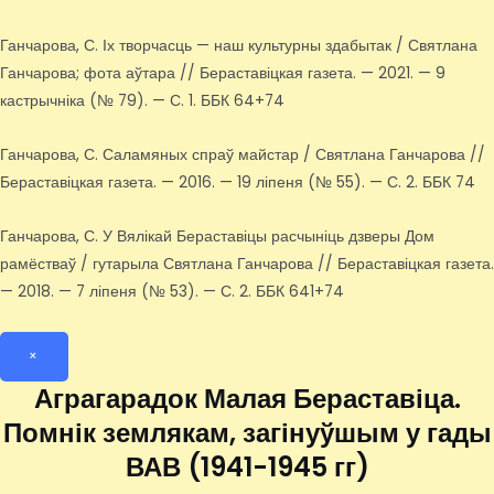
Ганчарова, С. Іх творчасць — наш культурны здабытак / Святлана
Ганчарова; фота аўтара // Бераставіцкая газета. — 2021. — 9
кастрычніка (№ 79). — С. 1. ББК 64+74
Ганчарова, С. Саламяных спраў майстар / Святлана Ганчарова //
Бераставіцкая газета. — 2016. — 19 ліпеня (№ 55). — С. 2. ББК 74
Ганчарова, С. У Вялікай Бераставіцы расчыніць дзверы Дом
рамёстваў / гутарыла Святлана Ганчарова // Бераставіцкая газета.
— 2018. — 7 ліпеня (№ 53). — С. 2. ББК 641+74
×
Аграгарадок Малая Бераставіца.
Помнік землякам, загінуўшым у гады
ВАВ (1941-1945 гг)