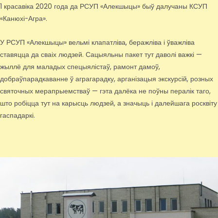
1 красавіка 2020 года да РСУП «Алекшыцы» быў далучаны КСУП
«Канюхі-Агра».
У РСУП «Алекшыцы» вельмі клапатліва, беражліва і ўважліва
ставяцца да сваіх людзей. Сацыяльны пакет тут даволі важкі —
жыллё для маладых спецыялістаў, рамонт дамоў,
добраўпарадкаванне ў аграгарадку, арганізацыя экскурсій, розных
святочных мерапрыемстваў — гэта далёка не поўны пералік таго,
што робіцца тут на карысць людзей, а значыць і далейшага росквіту
гаспадаркі.