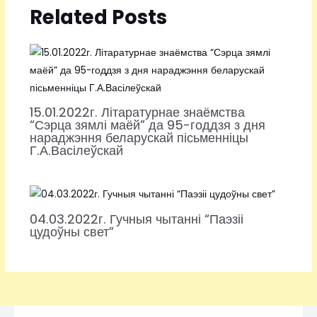
Related Posts
15.01.2022г. Літаратурнае знаёмства
“Сэрца зямлі маёй” да 95-годдзя з дня
нараджэння беларускай пісьменніцы
Г.А.Васілеўскай
04.03.2022г. Гучныя чытанні “Паэзіі
цудоўны свет”