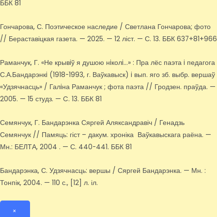
ББК 81
Гончарова, С. Поэтическое наследие / Светлана Гончарова; фото
// Бераставіцкая газета. — 2025. — 12 ліст. — С. 13. ББК 637+81+966
Раманчук, Г. «Не крывiў я душою нiколi…» : Пра лёс паэта i педагога
С.А.Бандарэнкi (1918-1993, г. Ваўкавыск) i вып. яго зб. выбр. вершаў
«Удзячнасць» / Галiна Раманчук ; фота паэта // Гродзен. праўда. —
2005. — 15 студз. — C. 13. ББК 81
Семянчук, Г. Бандарэнка Сяргей Аляксандравіч / Генадзь
Семянчук // Памяць: гіст – дакум. хроніка Ваўкавыскага раёна. —
Мн.: БЕЛТА, 2004 . — С. 440-441. ББК 81
Бандарэнка, С. Удзячнасць: вершы / Сяргей Бандарэнка. — Мн. :
Тонпік, 2004. — 110 с., [12] л. іл.
×