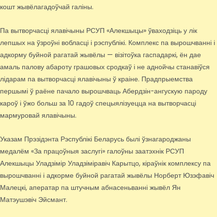
кошт жывёлагадоўчай галіны.
Па вытворчасці ялавічыны РСУП «Алекшыцы» ўваходзіць у лік
лепшых на ўзроўні вобласці і рэспублікі. Комплекс па вырошчванні і
адкорму буйной рагатай жывёлы — візітоўка гаспадаркі, ён дае
амаль палову абароту грашовых сродкаў і не аднойчы станавіўся
лідарам па вытворчасці ялавічыны ў краіне. Прадпрыемства
першымі ў раёне пачало вырошчваць Абердзін-ангускую пароду
кароў і ўжо больш за 10 гадоў спецыялізуецца на вытворчасці
мармуровай ялавічыны.
Указам Прэзідэнта Рэспублікі Беларусь былі ўзнагароджаны
медалём «За працоўныя заслугі» галоўны заатэхнік РСУП
Алекшыцы Уладзімір Уладзіміравіч Карытцо, кіраўнік комплексу па
вырошчванні і адкорме буйной рагатай жывёлы Норберт Юзэфавіч
Малецкі, аператар па штучным абнасеньванні жывёл Ян
Матэушэвіч Эйсмант.