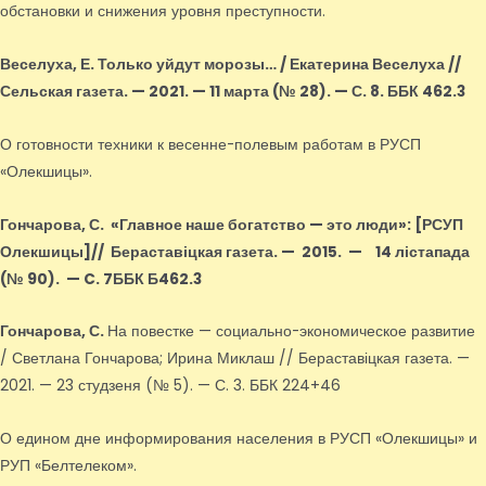
обстановки и снижения уровня преступности.
Веселуха, Е.
Только уйдут морозы… / Екатерина Веселуха //
Сельская газета. — 2021. — 11 марта (№ 28). — С. 8. ББК 462.3
О готовности техники к весенне-полевым работам в РУСП
«Олекшицы».
Гончарова, С.
«Главное наше богатство — это люди»
: [РСУП
Олекшицы]
// Бераставіцкая газета. — 2015.
—
14 лістапада
(№ 90).
—
C. 7ББК Б462.3
Гончарова, С.
На повестке — социально-экономическое развитие
/ Светлана Гончарова; Ирина Миклаш // Бераставіцкая газета. —
2021. — 23 студзеня (№ 5). — С. 3. ББК 224+46
О едином дне информирования населения в РУСП «Олекшицы» и
РУП «Белтелеком».