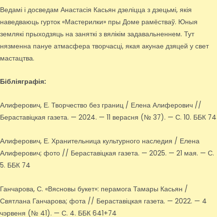
Ведамі і досведам Анастасія Касьян дзеліцца з дзецьмі, якія
наведваюць гурток «Мастерилки» пры Доме рамёстваў. Юныя
землякі прыходзяць на заняткі з вялікім задавальненнем. Тут
нязменна пануе атмасфера творчасці, якая акунае дзяцей у свет
мастацтва.
Бібліяграфія:
Алиферович, Е. Творчество без границ / Елена Алиферович //
Бераставіцкая газета. — 2024. — 11 верасня (№ 37). — С. 10. ББК 74
Алиферович, Е. Хранительница культурного наследия / Елена
Алиферович; фото // Бераставіцкая газета. — 2025. — 21 мая. — С.
5. ББК 74
Ганчарова, С. «Вясновы букет»: перамога Тамары Касьян /
Святлана Ганчарова; фота // Бераставіцкая газета. — 2022. — 4
чэрвеня (№ 41). — С. 4. ББК 641+74