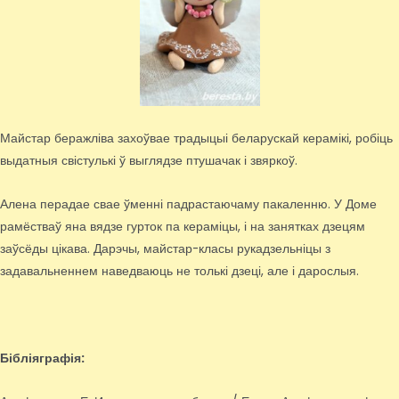
Майстар беражліва захоўвае традыцыі беларускай керамікі, робіць
выдатныя свістулькі ў выглядзе птушачак і звяркоў.
Алена перадае свае ўменні падрастаючаму пакаленню. У Доме
рамёстваў яна вядзе гурток па кераміцы, і на занятках дзецям
заўсёды цікава. Дарэчы, майстар-класы рукадзельніцы з
задавальненнем наведваюць не толькі дзеці, але і дарослыя.
Бібліяграфія: