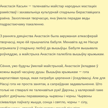
Анастасія Касьян — таленавіты майстар народных мастацкіх
рамёстваў і захавальніца культурнай спадчыны Бераставіцкага
раёна. Захопленая творчасцю, яна ўмела перадае веды
падрастаючаму пакаленню.
З ранняга дзяцінства Анастасія была акружаная атмасферай
творчасці, якую ёй прышчапіла бабуля. Менавіта ад яе Насця
атрымала ў спадчыну любоў да вышыўцы. Бабуля вышывала
роўняддзю, а майстрыха Анастасія палюбіла вышыўку крыжыкам.
Сёння, ужо будучы ўмелай майстрыхай, Анастасія ўкладвае ў
кожны выраб часцінку душы. Вышыўка крыжыкам — гэта
карпатлівая праца, якая патрабуе цярпення і ўседлівасці. Але для
Насці гэта не проста занятак, а сапраўднае задавальненне. Што
толькі не стваралі яе таленавітыя рукі! Дарэчы, у каляровай гаме
работ дзяўчыны пераважаюць чырвоны і чорны. Чырвоны
сімвалізуе паўнату жыцця, сонца і святло, чорны – сілу,