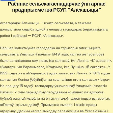
Раённае сельскагаспадарчае ўнітарнае
прадпрыемства РСУП “Алекшыцы“
Аграгарадок Алекшыцы — цэнтр сельсавета, а таксама
цэнтральная сядзіба адной з лепшых гаспадарак Бераставіцкага
раёна і вобласці — РСУП «Алекшыцы».
Першая калектыўная гаспадарка на тэрыторыі Алекшыцкага
сельсавета з’явілася ў пачатку 1949 года, калі на яе тэрыторыі
было арганізавана сем невялікіх калгасаў: імя Леніна, «17 верасня»,
«Змагар», імя Варашылава, «Радзіма», імя Пушкіна, «8 сакавіка». У
1959 годзе яны аб’ядналіся ў адзін калгас імя Леніна. У 1976 годзе
калгас імя Леніна ўзбуйніўся за кошт зліцця яго з калгасам «Іскра».
На працягу 18 гадоў гаспадарку ўзначальваў Уладзімір Ігнатавіч
Лябецкі. У гэты перыяд быў пабудаваны комплекс па адкорме
буйной рагатай жывёлы на 5 тысяч галоў, шэраг іншых вытворчых
аб’ектаў і жылых дамоў. Прыкметна выраслі і вынікі працы
аграрыяў. Двойчы калгас выходзіў пераможцам ва Ўсесаюзным і