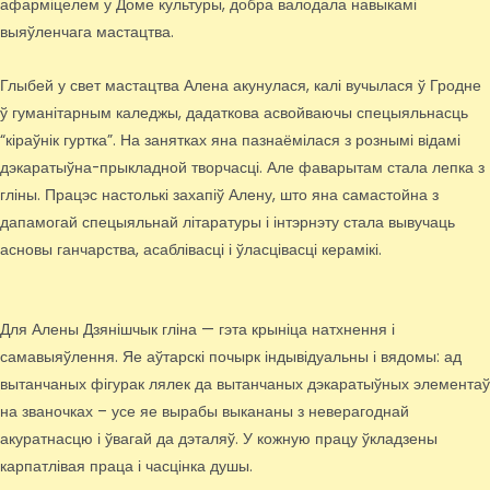
афарміцелем у Доме культуры, добра валодала навыкамі
выяўленчага мастацтва.
Глыбей у свет мастацтва Алена акунулася, калі вучылася ў Гродне
ў гуманітарным каледжы, дадаткова асвойваючы спецыяльнасць
“кіраўнік гуртка”. На занятках яна пазнаёмілася з рознымі відамі
дэкаратыўна-прыкладной творчасці. Але фаварытам стала лепка з
гліны. Працэс настолькі захапіў Алену, што яна самастойна з
дапамогай спецыяльнай літаратуры і інтэрнэту стала вывучаць
асновы ганчарства, асаблівасці і ўласцівасці керамікі.
Для Алены Дзянішчык гліна — гэта крыніца натхнення і
самавыяўлення. Яе аўтарскі почырк індывідуальны і вядомы: ад
вытанчаных фігурак лялек да вытанчаных дэкаратыўных элементаў
на званочках – усе яе вырабы выкананы з неверагоднай
акуратнасцю і ўвагай да дэталяў. У кожную працу ўкладзены
карпатлівая праца і часцінка душы.