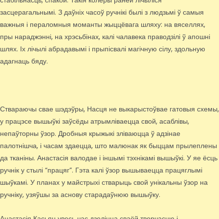
стабільнасць, спакой. Такія колеры раней лічыліся
засцерагальнымі. З даўніх часоў ручнікі былі з людзьмі ў самыя
важныя і пераломныя моманты жыццёвага шляху: на вяселлях,
пры нараджэнні, на хрэсьбінах, калі чалавека праводзілі ў апошні
шлях. Іх лічылі абрадавымі і прыпісвалі магічную сілу, здольную
адагнаць бяду.
Ствараючы свае шэдэўры, Насця не выкарыстоўвае гатовыя схемы,
у працэсе вышыўкі заўсёды атрымліваецца свой, асаблівы,
непаўторны ўзор. Дробныя крыжыкі зліваюцца ў адзінае
палотнішча, і часам здаецца, што малюнак як быццам прылеплены
да тканіны. Анастасія валодае і іншымі тэхнікамі вышыўкі. У яе ёсць
ручнік у стылі “працяг”. Гэта калі ўзор вышываецца працяглымі
шыўкамі. У планах у майстрыхі стварыць свой унікальны ўзор на
ручніку, узяўшы за аснову старадаўнюю вышыўку.
Анастасія Касьян увесь час дзеліцца сваёй творчасцю і