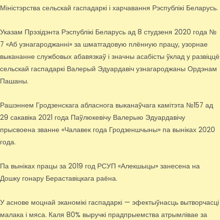
Міністэрства сельскай гаспадаркі і харчавання Рэспублікі Беларусь.
Указам Прэзідэнта Рэспублікі Беларусь ад 8 студзеня 2020 года №
7 «Аб узнагароджанні» за шматгадовую плённую працу, узорнае
выкананне службовых абавязкаў і значны асабісты ўклад у развіццё
сельскай гаспадаркі Валерый Эдуардавіч узнагароджаны Ордэнам
Пашаны.
Рашэннем Гродзенскага абласнога выканаўчага камітэта №157 ад
29 сакавіка 2021 года Паўлюкевічу Валерыю Эдуардавічу
прысвоена званне «Чалавек года Гродзеншчыны» па выніках 2020
года.
Па выніках працы за 2019 год РСУП «Алекшыцы» занесена на
Дошку гонару Бераставіцкага раёна.
У аснове моцнай эканомікі гаспадаркі — эфектыўнасць вытворчасці
малака і мяса. Каля 80% выручкі прадпрыемства атрымлівае за