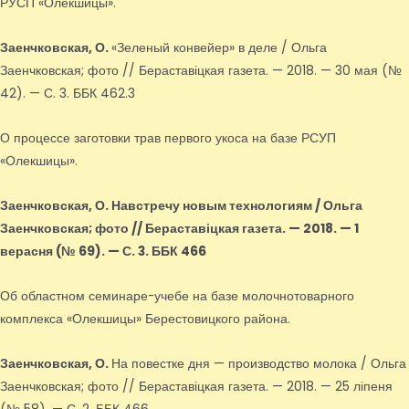
РУСП «Олекшицы».
Заенчковская, О.
«Зеленый конвейер» в деле / Ольга
Заенчковская; фото // Бераставіцкая газета. — 2018. — 30 мая (№
42). — С. 3. ББК 462.3
О процессе заготовки трав первого укоса на базе РСУП
«Олекшицы».
Заенчковская, О.
Навстречу новым технологиям / Ольга
Заенчковская; фото // Бераставіцкая газета. — 2018. — 1
верасня (№ 69). — С. 3. ББК 466
Об областном семинаре-учебе на базе молочнотоварного
комплекса «Олекшицы» Берестовицкого района.
Заенчковская, О.
На повестке дня — производство молока / Ольга
Заенчковская; фото // Бераставіцкая газета. — 2018. — 25 ліпеня