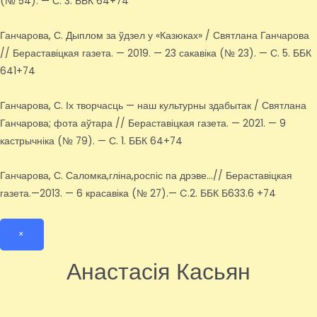
(№ 54). — С. 3. ББК 64+74
Ганчарова, С. Дыплом за ўдзел у «Казюках» / Святлана Ганчарова
// Бераставіцкая газета. — 2019. — 23 сакавіка (№ 23). — С. 5. ББК
641+74
Ганчарова, С. Іх творчасць — наш культурны здабытак / Святлана
Ганчарова; фота аўтара // Бераставіцкая газета. — 2021. — 9
кастрычніка (№ 79). — С. 1. ББК 64+74
Ганчарова, С. Саломка,гліна,роспіс па дрэве…// Бераставіцкая
газета.—2013. — 6 красавіка (№ 27).— C.2. ББК Б633.6 +74
×
Анастасія Касьян