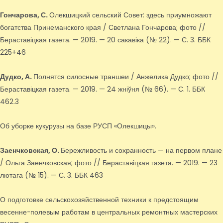
Гончарова, С.
Олекшицкий сельский Совет: здесь приумножают
богатства Принеманского края / Светлана Гончарова; фото //
Бераставіцкая газета. — 2019. — 20 сакавіка (№ 22). — С. 3. ББК
225+46
Дудко, А.
Полнятся силосные траншеи / Анжелика Дудко; фото //
Бераставіцкая газета. — 2019. — 24 жніўня (№ 66). — С. 1. ББК
462.3
Об уборке кукурузы на базе РУСП «Олекшицы».
Заенчковская, О.
Бережливость и сохранность — на первом плане
/ Ольга Заенчковская; фото // Бераставіцкая газета. — 2019. — 23
лютага (№ 15). — С. 3. ББК 463
О подготовке сельскохозяйственной техники к предстоящим
весенне-полевым работам в центральных ремонтных мастерских