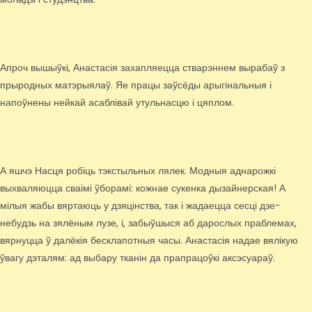
Апроч вышыўкі, Анастасія захапляецца стварэннем вырабаў з
прыродных матэрыялаў. Яе працы заўсёды арыгінальныя і
напоўнены нейкай асаблівай утульнасцю і цяплом.
А яшчэ Насця робіць тэкстыльных лялек. Модныя аднарожкі
выхваляюцца сваімі ўборамі: кожнае сукенка дызайнерская! А
мілыя жабы вяртаюць у дзяцінства, так і жадаецца сесці дзе-
небудзь на зялёным лузе, і, забыўшыся аб дарослых праблемах,
вярнуцца ў далёкія бесклапотныя часы. Анастасія надае вялікую
ўвагу дэталям: ад выбару тканін да прапрацоўкі аксэсуараў.