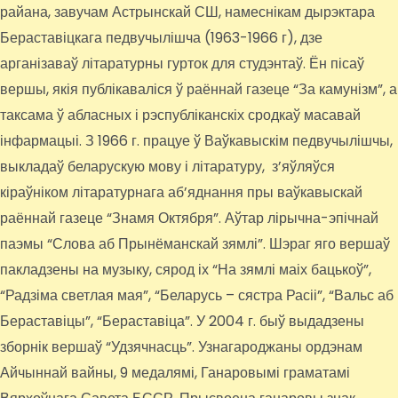
райана, завучам Астрынскай СШ, намеснікам дырэктара
Бераставіцкага педвучылішча (1963-1966 г), дзе
арганізаваў літаратурны гурток для студэнтаў. Ён пісаў
вершы, якія публікаваліся ў раённай газеце “За камунізм”, а
таксама ў абласных і рэспубліканскіх сродкаў масавай
інфармацыі. З 1966 г. працуе ў Ваўкавыскім педвучылішчы,
выкладаў беларускую мову і літаратуру, з’яўляўся
кіраўніком літаратурнага аб’яднання пры ваўкавыскай
раённай газеце “Знамя Октября”. Аўтар лірычна-эпічнай
паэмы “Слова аб Прынёманскай зямлі”. Шэраг яго вершаў
пакладзены на музыку, сярод іх “На зямлі маіх бацькоў”,
“Радзіма светлая мая”, “Беларусь – сястра Расіі”, “Вальс аб
Бераставіцы”, “Бераставіца”. У 2004 г. быў выдадзены
зборнік вершаў “Удзячнасць”. Узнагароджаны ордэнам
Айчыннай вайны, 9 медалямі, Ганаровымі граматамі