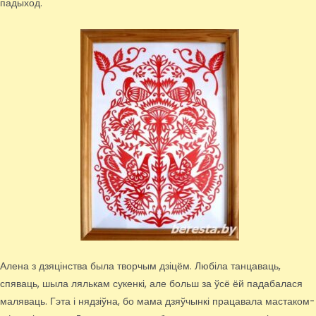
падыход.
Алена з дзяцінства была творчым дзіцём. Любіла танцаваць,
спяваць, шыла лялькам сукенкі, але больш за ўсё ёй падабалася
маляваць. Гэта і нядзіўна, бо мама дзяўчынкі працавала мастаком-