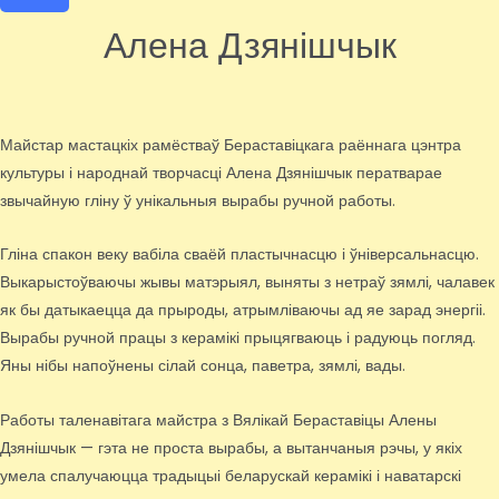
Алена Дзянішчык
Майстар мастацкіх рамёстваў Бераставіцкага раённага цэнтра
культуры і народнай творчасці Алена Дзянішчык ператварае
звычайную гліну ў унікальныя вырабы ручной работы.
Гліна спакон веку вабіла сваёй пластычнасцю і ўніверсальнасцю.
Выкарыстоўваючы жывы матэрыял, выняты з нетраў зямлі, чалавек
як бы датыкаецца да прыроды, атрымліваючы ад яе зарад энергіі.
Вырабы ручной працы з керамікі прыцягваюць і радуюць погляд.
Яны нібы напоўнены сілай сонца, паветра, зямлі, вады.
Работы таленавітага майстра з Вялікай Бераставіцы Алены
Дзянішчык — гэта не проста вырабы, а вытанчаныя рэчы, у якіх
умела спалучаюцца традыцыі беларускай керамікі і наватарскі