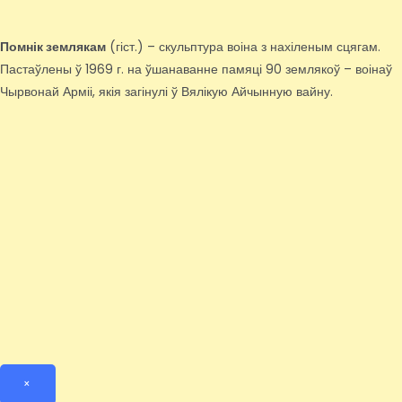
Помнік землякам
(гіст.) – скульптура воіна з нахіленым сцягам.
Пастаўлены ў 1969 г. на ўшанаванне памяці 90 землякоў – воінаў
Чырвонай Арміі, якія загінулі ў Вялікую Айчынную вайну.
×