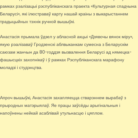
рамках рэалізацыі рэспубліканскага праекта «Культурная спадчына
Беларусі», які ілюстраваў карту нашай краіны з выкарыстаннем
традыцыйных тэхнік ручной вышыўкі.
Анастасія прымала ўдзел у абласной акцыі «Дзявочы вянок міру»,
якую рэалізаваў Гродзенскі аблвыканкам сумесна з Беларускім
саюзам жанчын да 80-годдзя вызвалення Беларусі ад нямецка-
фашысцкіх захопнікаў і ў рамках Рэспубліканскага марафону
моладзі і студэнцтва.
Апроч вышыўкі, Анастасія захапляецца стварэннем вырабаў з
прыродных матэрыялаў. Яе працы заўсёды арыгінальныя і
напоўнены нейкай асаблівай утульнасцю і цяплом.