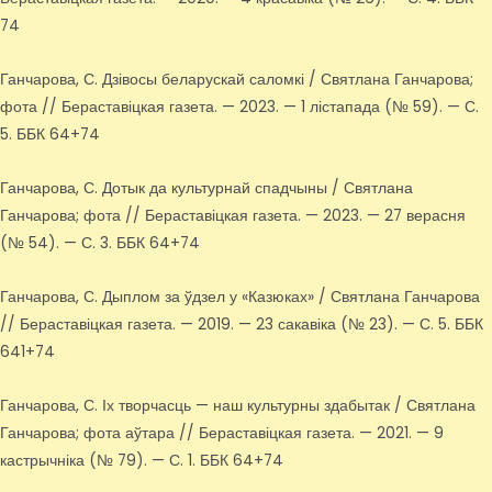
74
Ганчарова, С. Дзівосы беларускай саломкі / Святлана Ганчарова;
фота // Бераставіцкая газета. — 2023. — 1 лістапада (№ 59). — С.
5. ББК 64+74
Ганчарова, С. Дотык да культурнай спадчыны / Святлана
Ганчарова; фота // Бераставіцкая газета. — 2023. — 27 верасня
(№ 54). — С. 3. ББК 64+74
Ганчарова, С. Дыплом за ўдзел у «Казюках» / Святлана Ганчарова
// Бераставіцкая газета. — 2019. — 23 сакавіка (№ 23). — С. 5. ББК
641+74
Ганчарова, С. Іх творчасць — наш культурны здабытак / Святлана
Ганчарова; фота аўтара // Бераставіцкая газета. — 2021. — 9
кастрычніка (№ 79). — С. 1. ББК 64+74