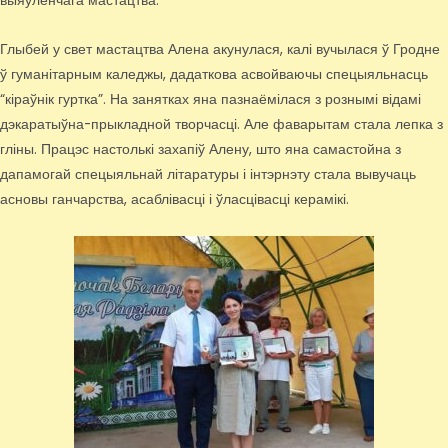
выяўленчага мастацтва.
Глыбей у свет мастацтва Алена акунулася, калі вучылася ў Гродне
ў гуманітарным каледжы, дадаткова асвойваючы спецыяльнасць
“кіраўнік гуртка”. На занятках яна пазнаёмілася з рознымі відамі
дэкаратыўна-прыкладной творчасці. Але фаварытам стала лепка з
гліны. Працэс настолькі захапіў Алену, што яна самастойна з
дапамогай спецыяльнай літаратуры і інтэрнэту стала вывучаць
асновы ганчарства, асаблівасці і ўласцівасці керамікі.