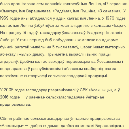
было арганізавана сем невялікіх калгасаў: імя Леніна, «17 верасня»,
«Змагар», імя Варашылава, «Радзіма», імя Пушкіна, «8 сакавіка». У
1959 годзе яны аб’ядналіся ў адзін калгас імя Леніна. У 1976 годзе
калгас імя Леніна ўзбуйніўся за кошт зліцця яго з калгасам «Іскра».
На працягу 18 гадоў гаспадарку ўзначальваў Уладзімір Ігнатавіч
Лябецкі. У гэты перыяд быў пабудаваны комплекс па адкорме
буйной рагатай жывёлы на 5 тысяч галоў, шэраг іншых вытворчых
аб’ектаў і жылых дамоў. Прыкметна выраслі і вынікі працы
аграрыяў. Двойчы калгас выходзіў пераможцам ва Ўсесаюзным і
неаднаразова ў рэспубліканскім і абласным спаборніцтвах за
павелічэнне вытворчасці сельскагаспадарчай прадукцыі.
У 2005 годзе гаспадарку рэарганізавалі ў СВК «Алекшыцы», а ў
2016 годзе — у раённае сельскагаспадарчае ўнітарнае
прадпрыемства.
Сёння раённае сельскагаспадарчае ўнітарнае прадпрыемства
«Алекшыцы» — добра вядомае далёка за межамі Бераставіцкага