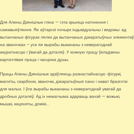
Для Алены Дзянішчык гліна — гэта крыніца натхнення і
самавыяўлення. Яе аўтарскі почырк індывідуальны і вядомы: ад
вытанчаных фігурак лялек да вытанчаных дэкаратыўных элементаў
на званочках – усе яе вырабы выкананы з неверагоднай
акуратнасцю і ўвагай да дэталяў. У кожную працу ўкладзены
карпатлівая праца і часцінка душы.
Працы Алены Дзянішчык здзіўляюць разнастайнасцю: фігуркі,
магніты, скарбонкі, званочкі, дэкаратыўныя пано і нават бразготкі
для малых. І ўсе вырабы выкананы з неверагоднай увагай да
дробных дэталяў. Ад іх немагчыма адарваць вачэй — вожыкі,
мышкі, кацяняты, домікі…