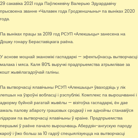
29 сакавіка 2021 года Паўлюкевічу Валерыю Эдуардавічу
прысвоена званне «Чалавек года Гродзеншчыны» па выніках 2020
года.
Па выніках працы за 2019 год РСУП «Алекшыцы» занесена на
Дошку гонару Бераставіцкага раёна.
У аснове моцнай эканомікі гаспадаркі — эфектыўнасць вытворчасці
малака і мяса. Каля 80% выручкі прадпрыемства атрымлівае за
кошт жывёлагадоўчай галіны.
Па вытворчасці ялавічыны РСУП «Алекшыцы» ўваходзіць у лік
лепшых на ўзроўні вобласці і рэспублікі. Комплекс па вырошчванні і
адкорму буйной рагатай жывёлы — візітоўка гаспадаркі, ён дае
амаль палову абароту грашовых сродкаў і не аднойчы станавіўся
лідарам па вытворчасці ялавічыны ў краіне. Прадпрыемства
першымі ў раёне пачало вырошчваць Абердзін-ангускую пароду
кароў і ўжо больш за 10 гадоў спецыялізуецца на вытворчасці