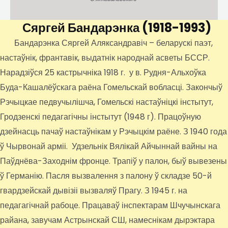
Сяргей Бандарэнка
(1918-1993)
Бандарэнка Сяргей Аляксандравіч – беларускі паэт,
настаўнік, франтавік, выдатнік народнай асветы БССР.
Нарадзіўся 25 кастрычніка 1918 г. у в. Рудня-Альхоўка
Буда-Кашалёўскага раёна Гомельскай вобласці. Закончыў
Рэчыцкае педвучылішча, Гомельскі настаўніцкі інстытут,
Гродзенскі педагагічны інстытут (1948 г). Працоўную
дзейнасць пачаў настаўнікам у Рэчыцкім раёне. З 1940 года
ў Чырвонай арміі. Удзельнік Вялікай Айчыннай вайны на
Паўднёва-Заходнім фронце. Трапіў у палон, быў вывезены
ў Германію. Пасля вызвалення з палону ў складзе 50-й
гвардзейскай дывізіі вызваляў Прагу. З 1945 г. на
педагагічнай рабоце. Працаваў інспектарам Шчучынскага
райана, завучам Астрынскай СШ, намеснікам дырэктара