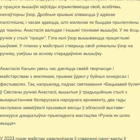
у працэсе вышыўкі заўсёды атрымліваецца свой, асаблівы,
непаўторны ўзор. Дробныя крыжыкі зліваюцца ў адзінае
палотнішча, і часам здаецца, што малюнак як быццам прылеплены
да тканіны. Анастасія валодае і іншымі тэхнікамі вышыўкі. У яе ёсць
ручнік у стылі “працяг”. Гэта калі ўзор вышываецца працяглымі
шыўкамі. У планах у майстрыхі стварыць свой унікальны ўзор на
ручніку, узяўшы за аснову старадаўнюю вышыўку.
Анастасія Касьян увесь час дзеліцца сваёй творчасцю і
майстэрствам з землякамі, прымае ўдзел у буйных конкурсах і
фестывалях. Так, напрыклад, падчас святкавання «Бацькавай булкі»
ў Свіслачы ручнікі Анастасіі, вышытыя ў традыцыйным стылі з
выкарыстаннем беларускага народнага арнаменту, два гады
заслужана заваёўвалі прызавыя месцы ў абласной выставе-
конкурсе дэкаратыўна-прыкладнога мастацтва «Ручнік як шлях
жыцця».
У 2023 годзе майстар удзельнічала ў стварэнні пано-карты ў