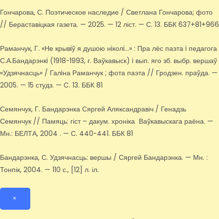
Гончарова, С. Поэтическое наследие / Светлана Гончарова; фото
// Бераставіцкая газета. — 2025. — 12 ліст. — С. 13. ББК 637+81+966
Раманчук, Г. «Не крывiў я душою нiколi…» : Пра лёс паэта i педагога
С.А.Бандарэнкi (1918-1993, г. Ваўкавыск) i вып. яго зб. выбр. вершаў
«Удзячнасць» / Галiна Раманчук ; фота паэта // Гродзен. праўда. —
2005. — 15 студз. — C. 13. ББК 81
Семянчук, Г. Бандарэнка Сяргей Аляксандравіч / Генадзь
Семянчук // Памяць: гіст – дакум. хроніка Ваўкавыскага раёна. —
Мн.: БЕЛТА, 2004 . — С. 440-441. ББК 81
Бандарэнка, С. Удзячнасць: вершы / Сяргей Бандарэнка. — Мн. :
Тонпік, 2004. — 110 с., [12] л. іл.
×