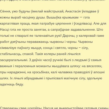
Сёння, ужо будучы ўмелай майстрыхай, Анастасія ўкладвае ў
кожны выраб часцінку душы. Вышыўка крыжыкам — гэта
карпатлівая праца, якая патрабуе цярпення і ўседлівасці. Але для
Насці гэта не проста занятак, а сапраўднае задавальненне. Што
толькі не стваралі яе таленавітыя рукі! Дарэчы, у каляровай гаме
работ дзяўчыны пераважаюць чырвоны і чорны. Чырвоны
сімвалізуе паўнату жыцця, сонца і святло, чорны – сілу,
стабільнасць, спакой. Такія колеры раней лічыліся
засцерагальнымі. З даўніх часоў ручнікі былі з людзьмі ў самыя
важныя і пераломныя моманты жыццёвага шляху: на вяселлях,
пры нараджэнні, на хрэсьбінах, калі чалавека праводзілі ў апошні
шлях. Іх лічылі абрадавымі і прыпісвалі магічную сілу, здольную
адагнаць бяду.
Ствараючы свае шэдэўры, Насця не выкарыстоўвае гатовыя схемы,