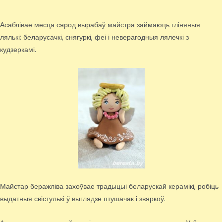
Асаблівае месца сярод вырабаў майстра займаюць гліняныя
лялькі: беларусачкі, снягуркі, феі і неверагодныя лялечкі з
кудзеркамі.
Майстар беражліва захоўвае традыцыі беларускай керамікі, робіць
выдатныя свістулькі ў выглядзе птушачак і звяркоў.