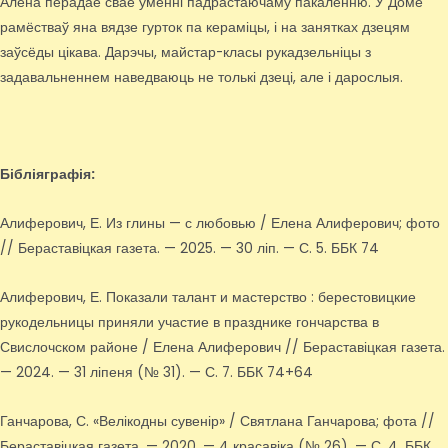
Алена перадае свае ўменні падрастаючаму пакаленню. У Доме
рамёстваў яна вядзе гурток па кераміцы, і на занятках дзецям
заўсёды цікава. Дарэчы, майстар-класы рукадзельніцы з
задавальненнем наведваюць не толькі дзеці, але і дарослыя.
Бібліяграфія:
Алиферович, Е. Из глины — с любовью / Елена Алиферович; фото
// Бераставіцкая газета. — 2025. — 30 ліп. — С. 5. ББК 74
Алиферович, Е. Показали талант и мастерство : берестовицкие
рукодельницы приняли участие в празднике гончарства в
Свислочском районе / Елена Алиферович // Бераставіцкая газета.
— 2024. — 31 ліпеня (№ 31). — С. 7. ББК 74+64
Ганчарова, С. «Велікодны сувенір» / Святлана Ганчарова; фота //
Бераставіцкая газета. — 2020. — 4 красавіка (№ 26). — С. 4. ББК