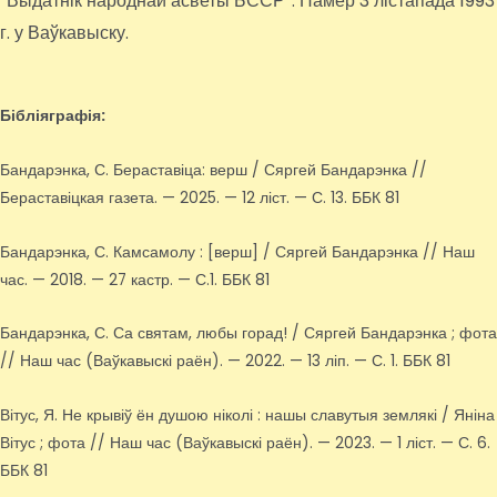
“Выдатнік народнай асветы БССР”. Памёр 3 лістапада 1993
г. у Ваўкавыску.
Бібліяграфія:
Бандарэнка, С. Бераставіца: верш / Сяргей Бандарэнка //
Бераставіцкая газета. — 2025. — 12 ліст. — С. 13. ББК 81
Бандарэнка, С. Камсамолу : [верш] / Сяргей Бандарэнка // Наш
час. — 2018. — 27 кастр. — С.1. ББК 81
Бандарэнка, С. Са святам, любы горад! / Сяргей Бандарэнка ; фота
// Наш час (Ваўкавыскі раён). — 2022. — 13 ліп. — С. 1. ББК 81
Вітус, Я. Не крывіў ён душою ніколі : нашы славутыя землякі / Яніна
Вітус ; фота // Наш час (Ваўкавыскі раён). — 2023. — 1 ліст. — С. 6.
ББК 81