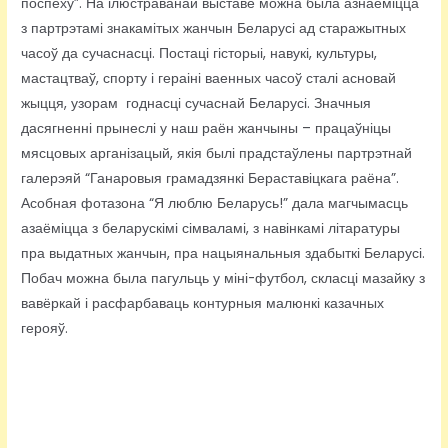
поспеху”. На ілюстраванай выставе можна была азнаёміцца
з партрэтамі знакамітых жанчын Беларусі ад старажытных
часоў да сучаснасці. Постаці гісторыі, навукі, культуры,
мастацтваў, спорту і гераіні ваенных часоў сталі асновай
жыцця, узорам годнасці сучаснай Беларусі. Значныя
дасягненні прынеслі у наш раён жанчыны – працаўніцы
мясцовых арганізацый, якія былі прадстаўлены партрэтнай
галерэяй “Ганаровыя грамадзянкі Бераставіцкага раёна”.
Асобная фотазона “Я люблю Беларусь!” дала магчымасць
азаёміцца з беларускімі сімваламі, з навінкамі літаратуры
пра выдатных жанчын, пра нацыянальныя здабыткі Беларусі.
Побач можна была пагульць у міні-футбол, скласці мазайку з
вавёркай і расфарбаваць контурныя малюнкі казачных
герояў.