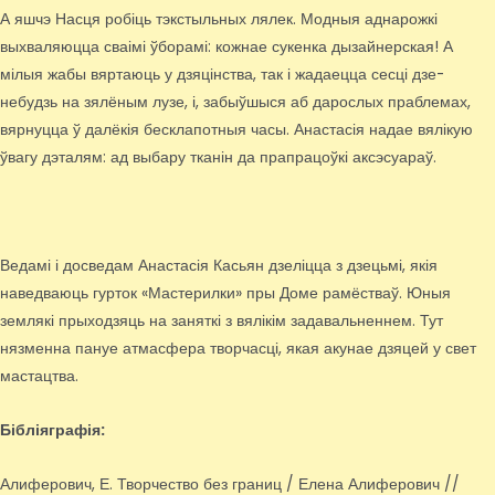
А яшчэ Насця робіць тэкстыльных лялек. Модныя аднарожкі
выхваляюцца сваімі ўборамі: кожнае сукенка дызайнерская! А
мілыя жабы вяртаюць у дзяцінства, так і жадаецца сесці дзе-
небудзь на зялёным лузе, і, забыўшыся аб дарослых праблемах,
вярнуцца ў далёкія бесклапотныя часы. Анастасія надае вялікую
ўвагу дэталям: ад выбару тканін да прапрацоўкі аксэсуараў.
Ведамі і досведам Анастасія Касьян дзеліцца з дзецьмі, якія
наведваюць гурток «Мастерилки» пры Доме рамёстваў. Юныя
землякі прыходзяць на заняткі з вялікім задавальненнем. Тут
нязменна пануе атмасфера творчасці, якая акунае дзяцей у свет
мастацтва.
Бібліяграфія:
Алиферович, Е. Творчество без границ / Елена Алиферович //