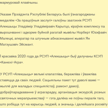
мармуровай ялавічыны.
Указам Прэзідэнта Рэспублікі Беларусь былі ўзнагароджаны
медалём «За працоўныя заслугі» галоўны заатэхнік РСУП
Алекшыцы Уладзімір Уладзіміравіч Карытцо, кіраўнік комплексу па
вырошчванні і адкорме буйной рагатай жывёлы Норберт Юзэфавіч
Малецкі, аператар па штучным абнасеньванні жывёл Ян
Матэушэвіч Эйсмант.
1 красавіка 2020 года да РСУП «Алекшыцы» быў далучаны КСУП
«Канюхі-Агра».
У РСУП «Алекшыцы» вельмі клапатліва, беражліва і ўважліва
ставяцца да сваіх людзей. Сацыяльны пакет тут даволі важкі —
жыллё для маладых спецыялістаў, рамонт дамоў,
добраўпарадкаванне ў аграгарадку, арганізацыя экскурсій, розных
святочных мерапрыемстваў — гэта далёка не поўны пералік таго,
што робіцца тут на карысць людзей, а значыць і далейшага росквіту