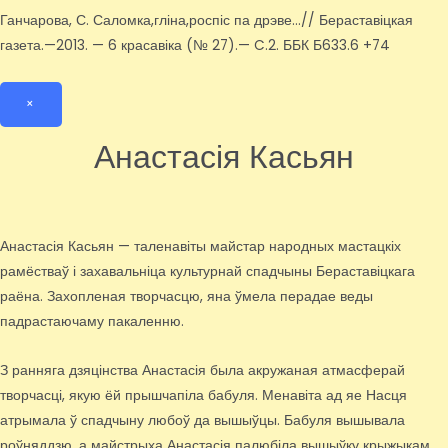
Ганчарова, С. Саломка,гліна,роспіс па дрэве…// Бераставіцкая
газета.—2013. — 6 красавіка (№ 27).— C.2. ББК Б633.6 +74
×
Анастасія Касьян
Анастасія Касьян — таленавіты майстар народных мастацкіх
рамёстваў і захавальніца культурнай спадчыны Бераставіцкага
раёна. Захопленая творчасцю, яна ўмела перадае веды
падрастаючаму пакаленню.
З ранняга дзяцінства Анастасія была акружаная атмасферай
творчасці, якую ёй прышчапіла бабуля. Менавіта ад яе Насця
атрымала ў спадчыну любоў да вышыўцы. Бабуля вышывала
роўняддзю, а майстрыха Анастасія палюбіла вышыўку крыжыкам.