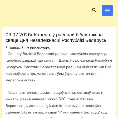
Перейти
Навигация
MAI
Поиск
к
по
MEN
содержимому
записям
03.07.2026г Калектыў раённай бібліятэкі на
свяце Дня Незалежнасці Рэспублікі Беларусь
/
Навіны
/ От
библиотека
Сёння ў Вялікай Бераставіцы ярка і маляўніча святкуюць
галоўнае дзяржаўнае свята — Дзень Незалежнасці Рэспублікі
Беларусь. Работнікі Бераставіцкай раённай бібліятэкі імя В.М.
Кавалеўскага прымаюць актыўны ўдзел у святочных
мерапрыемствах.
Пасля святочнага шэсця працоўных калектываў госці і
жыхары раёна наведалі сквер 500-годдзя Вялікай
Бераставіцы, дзе знаходзілася інтэрактыўная пляцоўка
раённай бібліятэкі пад назвай “У імя жанчын Беларусі: код