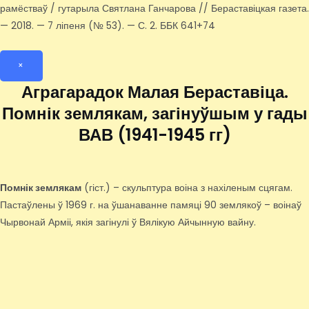
рамёстваў / гутарыла Святлана Ганчарова // Бераставіцкая газета.
— 2018. — 7 ліпеня (№ 53). — С. 2. ББК 641+74
×
Аграгарадок Малая Бераставіца.
Помнік землякам, загінуўшым у гады
ВАВ (1941-1945 гг)
Помнік землякам
(гіст.) – скульптура воіна з нахіленым сцягам.
Пастаўлены ў 1969 г. на ўшанаванне памяці 90 землякоў – воінаў
Чырвонай Арміі, якія загінулі ў Вялікую Айчынную вайну.