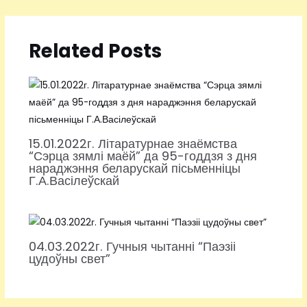
Related Posts
15.01.2022г. Літаратурнае знаёмства
“Сэрца зямлі маёй” да 95-годдзя з дня
нараджэння беларускай пісьменніцы
Г.А.Васілеўскай
04.03.2022г. Гучныя чытанні “Паэзіі
цудоўны свет”