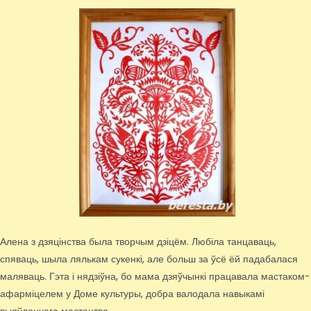
Алена з дзяцінства была творчым дзіцём. Любіла танцаваць,
спяваць, шыла лялькам сукенкі, але больш за ўсё ёй падабалася
маляваць. Гэта і нядзіўна, бо мама дзяўчынкі працавала мастаком-
афарміцелем у Доме культуры, добра валодала навыкамі