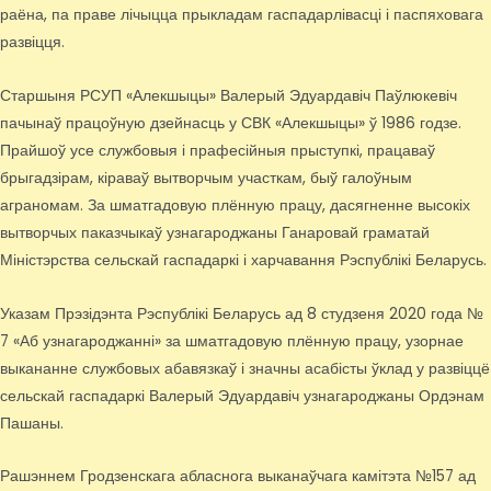
раёна, па праве лічыцца прыкладам гаспадарлівасці і паспяховага
развіцця.
Старшыня РСУП «Алекшыцы» Валерый Эдуардавіч Паўлюкевіч
пачынаў працоўную дзейнасць у СВК «Алекшыцы» ў 1986 годзе.
Прайшоў усе службовыя і прафесійныя прыступкі, працаваў
брыгадзірам, кіраваў вытворчым участкам, быў галоўным
аграномам. За шматгадовую плённую працу, дасягненне высокіх
вытворчых паказчыкаў узнагароджаны Ганаровай граматай
Міністэрства сельскай гаспадаркі і харчавання Рэспублікі Беларусь.
Указам Прэзідэнта Рэспублікі Беларусь ад 8 студзеня 2020 года №
7 «Аб узнагароджанні» за шматгадовую плённую працу, узорнае
выкананне службовых абавязкаў і значны асабісты ўклад у развіццё
сельскай гаспадаркі Валерый Эдуардавіч узнагароджаны Ордэнам
Пашаны.
Рашэннем Гродзенскага абласнога выканаўчага камітэта №157 ад