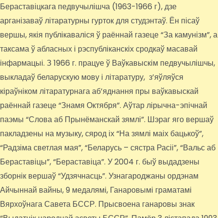
Бераставіцкага педвучылішча (1963-1966 г), дзе
арганізаваў літаратурны гурток для студэнтаў. Ён пісаў
вершы, якія публікаваліся ў раённай газеце “За камунізм”, а
таксама ў абласных і рэспубліканскіх сродкаў масавай
інфармацыі. З 1966 г. працуе ў Ваўкавыскім педвучылішчы,
выкладаў беларускую мову і літаратуру, з’яўляўся
кіраўніком літаратурнага аб’яднання пры ваўкавыскай
раённай газеце “Знамя Октября”. Аўтар лірычна-эпічнай
паэмы “Слова аб Прынёманскай зямлі”. Шэраг яго вершаў
пакладзены на музыку, сярод іх “На зямлі маіх бацькоў”,
“Радзіма светлая мая”, “Беларусь – сястра Расіі”, “Вальс аб
Бераставіцы”, “Бераставіца”. У 2004 г. быў выдадзены
зборнік вершаў “Удзячнасць”. Узнагароджаны ордэнам
Айчыннай вайны, 9 медалямі, Ганаровымі граматамі
Вярхоўнага Савета БССР. Прысвоена ганаровы знак