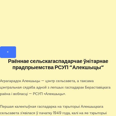
×
Раённае сельскагаспадарчае ўнітарнае
прадпрыемства РСУП “Алекшыцы“
Аграгарадок Алекшыцы — цэнтр сельсавета, а таксама
цэнтральная сядзіба адной з лепшых гаспадарак Бераставіцкага
раёна і вобласці — РСУП «Алекшыцы».
Першая калектыўная гаспадарка на тэрыторыі Алекшыцкага
сельсавета з’явілася ў пачатку 1949 года, калі на яе тэрыторыі