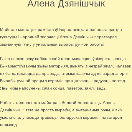
Алена Дзянішчык
Майстар мастацкіх рамёстваў Бераставіцкага раённага цэнтра
культуры і народнай творчасці Алена Дзянішчык ператварае
звычайную гліну ў унікальныя вырабы ручной работы.
Гліна спакон веку вабіла сваёй пластычнасцю і ўніверсальнасцю.
Выкарыстоўваючы жывы матэрыял, выняты з нетраў зямлі, чалавек
як бы датыкаецца да прыроды, атрымліваючы ад яе зарад энергіі.
Вырабы ручной працы з керамікі прыцягваюць і радуюць погляд.
Яны нібы напоўнены сілай сонца, паветра, зямлі, вады.
Работы таленавітага майстра з Вялікай Бераставіцы Алены
Дзянішчык — гэта не проста вырабы, а вытанчаныя рэчы, у якіх
умела спалучаюцца традыцыі беларускай керамікі і наватарскі
падыход.