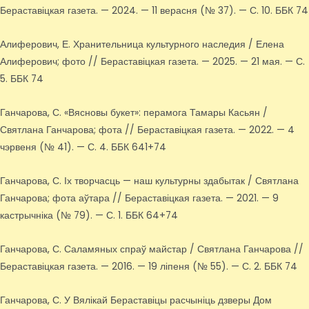
Бераставіцкая газета. — 2024. — 11 верасня (№ 37). — С. 10. ББК 74
Алиферович, Е. Хранительница культурного наследия / Елена
Алиферович; фото // Бераставіцкая газета. — 2025. — 21 мая. — С.
5. ББК 74
Ганчарова, С. «Вясновы букет»: перамога Тамары Касьян /
Святлана Ганчарова; фота // Бераставіцкая газета. — 2022. — 4
чэрвеня (№ 41). — С. 4. ББК 641+74
Ганчарова, С. Іх творчасць — наш культурны здабытак / Святлана
Ганчарова; фота аўтара // Бераставіцкая газета. — 2021. — 9
кастрычніка (№ 79). — С. 1. ББК 64+74
Ганчарова, С. Саламяных спраў майстар / Святлана Ганчарова //
Бераставіцкая газета. — 2016. — 19 ліпеня (№ 55). — С. 2. ББК 74
Ганчарова, С. У Вялікай Бераставіцы расчыніць дзверы Дом