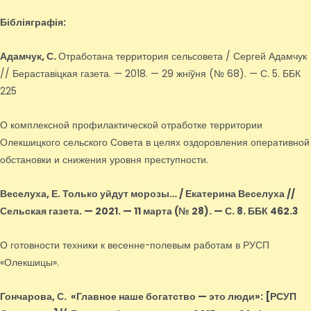
Бібліяграфія:
Адамчук, С.
Отработана территория сельсовета / Сергей Адамчук
// Бераставіцкая газета. — 2018. — 29 жніўня (№ 68). — С. 5. ББК
225
О комплексной профилактической отработке территории
Олекшицкого сельского Совета в целях оздоровления оперативной
обстановки и снижения уровня преступности.
Веселуха, Е.
Только уйдут морозы… / Екатерина Веселуха //
Сельская газета. — 2021. — 11 марта (№ 28). — С. 8. ББК 462.3
О готовности техники к весенне-полевым работам в РУСП
«Олекшицы».
Гончарова, С.
«Главное наше богатство — это люди»
: [РСУП